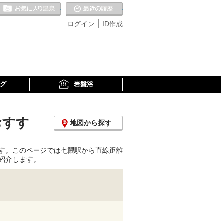
お気に入りの温泉
最近の履歴
ログイン
ID作成
グ
岩盤浴
おすす
地図から探す
す。このページでは七隈駅から直線距離
紹介します。