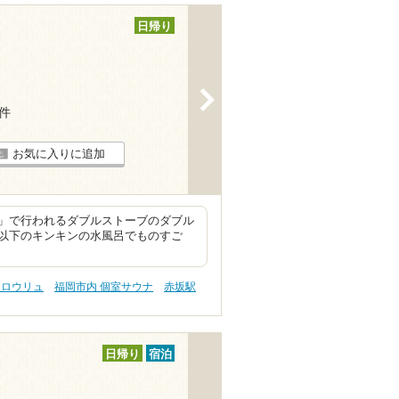
日帰り
>
1件
お気に入りに追加
」で行われるダブルストーブのダブル
℃以下のキンキンの水風呂でものすご
 ロウリュ
福岡市内 個室サウナ
赤坂駅
日帰り
宿泊