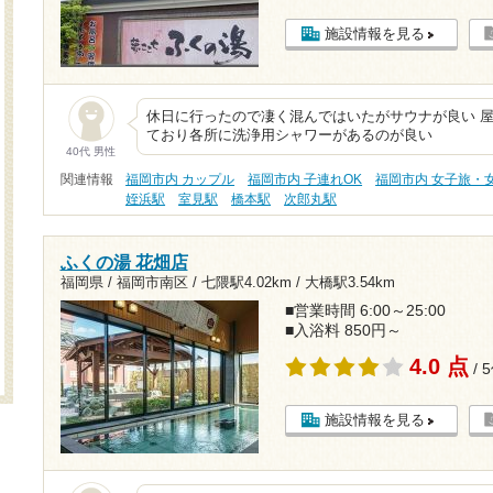
施設情報を見る
休日に行ったので凄く混んではいたがサウナが良い 屋
ており各所に洗浄用シャワーがあるのが良い
40代 男性
関連情報
福岡市内 カップル
福岡市内 子連れOK
福岡市内 女子旅・
姪浜駅
室見駅
橋本駅
次郎丸駅
ふくの湯 花畑店
福岡県 / 福岡市南区 /
七隈駅4.02km
/
大橋駅3.54km
■営業時間 6:00～25:00
■入浴料 850円～
4.0 点
/ 
施設情報を見る