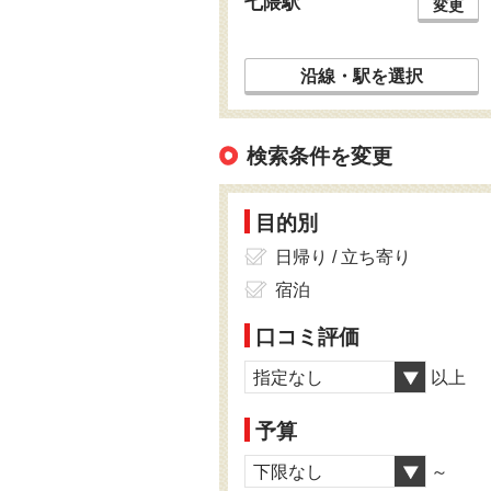
七隈駅
変更
沿線・駅を選択
検索条件を変更
目的別
日帰り / 立ち寄り
宿泊
口コミ評価
指定なし
以上
予算
下限なし
～