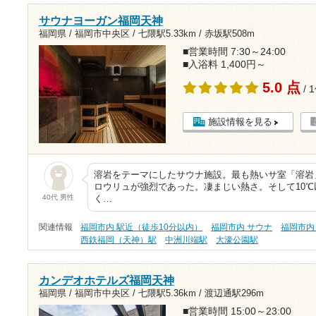
サウナヨーガン福岡天神
福岡県 / 福岡市中央区 /
七隈駅5.33km
/
赤坂駅508m
■営業時間 7:30～24:00
■入浴料 1,400円～
5.0 点
/ 
施設情報を見る
溶岩をテーマにしたサウナ施設。最も熱いサ室「溶岩
ロウリュが強烈であった。凄まじい熱さ。そして10
40代 男性
く…
関連情報
福岡市内 駅近（徒歩10分以内）
福岡市内 サウナ
福岡市内
西鉄福岡（天神）駅
中洲川端駅
大濠公園駅
カンデオホテルズ福岡天神
福岡県 / 福岡市中央区 /
七隈駅5.36km
/
渡辺通駅296m
■営業時間 15:00～23:00