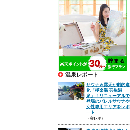
温泉レポート
サウナ＆露天が劇的進
化「極楽湯 羽生温
泉」！リニューアルで
登場のバレルサウナや
女性専用エリアをレポ
ート
（突レポ）