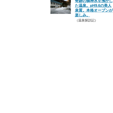
奇跡の御神水を沸かし
た温泉。pH9.6の美人
泉質。本格オープンが
楽しみ。
（温泉探訪記）