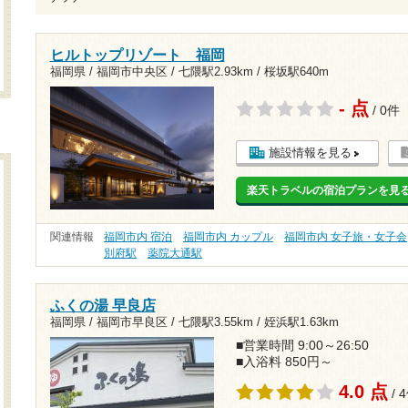
ヒルトップリゾート 福岡
福岡県 / 福岡市中央区 /
七隈駅2.93km
/
桜坂駅640m
- 点
/ 0件
施設情報を見る
楽天トラベルの宿泊プランを見
関連情報
福岡市内 宿泊
福岡市内 カップル
福岡市内 女子旅・女子会
別府駅
薬院大通駅
ふくの湯 早良店
福岡県 / 福岡市早良区 /
七隈駅3.55km
/
姪浜駅1.63km
■営業時間 9:00～26:50
■入浴料 850円～
4.0 点
/ 