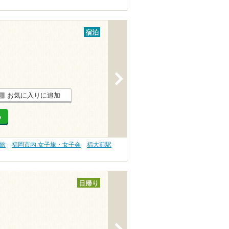
宿泊
>
お気に入りに追加
る
旅
福岡市内 女子旅・女子会
福大前駅
日帰り
>