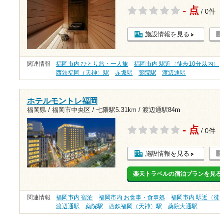
- 点
/ 0件
施設情報を見る
関連情報
福岡市内 ひとり旅・一人旅
福岡市内 駅近（徒歩10分以内）
西鉄福岡（天神）駅
赤坂駅
薬院駅
渡辺通駅
ホテルモントレ福岡
福岡県 / 福岡市中央区 /
七隈駅5.31km
/
渡辺通駅84m
- 点
/ 0件
施設情報を見る
楽天トラベルの宿泊プランを見
関連情報
福岡市内 宿泊
福岡市内 お食事・食事処
福岡市内 駅近（徒
渡辺通駅
薬院駅
西鉄福岡（天神）駅
薬院大通駅