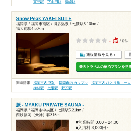
室見駅
下山門駅
藤崎駅
Snow Peak YAKEI SUITE
福岡県 / 福岡市南区 / 博多温泉 /
七隈駅5.10km
/
福大前駅4.50km
- 点
/ 0件
施設情報を見る
楽天トラベルの宿泊プランを見
関連情報
福岡市内 宿泊
福岡市内 カップル
福岡市内 ひとり旅・一人
梅林駅
七隈駅
野芥駅
脈 - MYAKU PRIVATE SAUNA -
福岡県 / 福岡市中央区 /
七隈駅5.21km
/
西鉄福岡（天神）駅315m
■営業時間 0:00～24:00
■入浴料 3,000円～