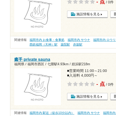
- 点
/ 0件
施設情報を見る
関連情報
福岡市内 お食事・食事処
福岡市内 サウナ
福岡市内 ロウ
西鉄福岡（天神）駅
薬院駅
赤坂駅
癒手 private sauna
福岡県 / 福岡市西区 /
七隈駅4.93km
/
姪浜駅218m
■営業時間 11:00～21:00
■入浴料 4,000円～
- 点
/ 0件
施設情報を見る
関連情報
福岡市内 駅近（徒歩10分以内）
福岡市内 サウナ
福岡市内