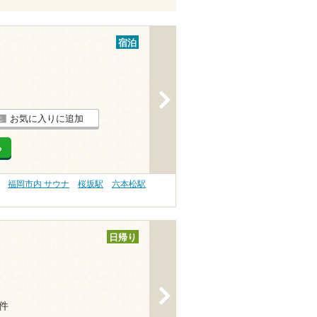
宿泊
>
お気に入りに追加
る
福岡市内 サウナ
桜坂駅
六本松駅
日帰り
>
4件