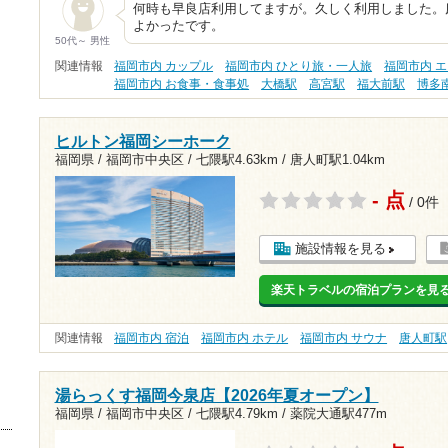
何時も早良店利用してますが。久しく利用しました。
よかったです。
50代～ 男性
関連情報
福岡市内 カップル
福岡市内 ひとり旅・一人旅
福岡市内 
福岡市内 お食事・食事処
大橋駅
高宮駅
福大前駅
博多
ヒルトン福岡シーホーク
福岡県 / 福岡市中央区 /
七隈駅4.63km
/
唐人町駅1.04km
- 点
/ 0件
施設情報を見る
楽天トラベルの宿泊プランを見
関連情報
福岡市内 宿泊
福岡市内 ホテル
福岡市内 サウナ
唐人町駅
湯らっくす福岡今泉店【2026年夏オープン】
福岡県 / 福岡市中央区 /
七隈駅4.79km
/
薬院大通駅477m