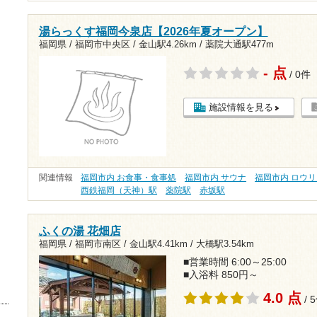
湯らっくす福岡今泉店【2026年夏オープン】
福岡県 / 福岡市中央区 /
金山駅4.26km
/
薬院大通駅477m
- 点
/ 0件
施設情報を見る
関連情報
福岡市内 お食事・食事処
福岡市内 サウナ
福岡市内 ロウ
西鉄福岡（天神）駅
薬院駅
赤坂駅
ふくの湯 花畑店
福岡県 / 福岡市南区 /
金山駅4.41km
/
大橋駅3.54km
■営業時間 6:00～25:00
■入浴料 850円～
4.0 点
/ 