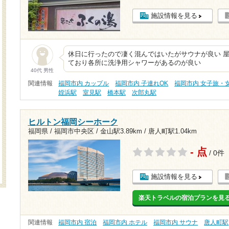
施設情報を見る
休日に行ったので凄く混んではいたがサウナが良い 屋
ており各所に洗浄用シャワーがあるのが良い
40代 男性
関連情報
福岡市内 カップル
福岡市内 子連れOK
福岡市内 女子旅・
姪浜駅
室見駅
橋本駅
次郎丸駅
ヒルトン福岡シーホーク
福岡県 / 福岡市中央区 /
金山駅3.89km
/
唐人町駅1.04km
- 点
/ 0件
施設情報を見る
楽天トラベルの宿泊プランを見
関連情報
福岡市内 宿泊
福岡市内 ホテル
福岡市内 サウナ
唐人町駅