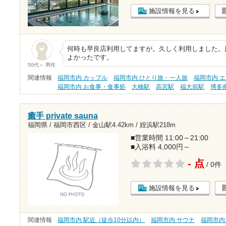
施設情報を見る
何時も早良店利用してますが。久しく利用しました。
よかったです。
50代～ 男性
関連情報
福岡市内 カップル
福岡市内 ひとり旅・一人旅
福岡市内 
福岡市内 お食事・食事処
大橋駅
高宮駅
福大前駅
博多
癒手 private sauna
福岡県 / 福岡市西区 /
金山駅4.42km
/
姪浜駅218m
■営業時間 11:00～21:00
■入浴料 4,000円～
- 点
/ 0件
施設情報を見る
関連情報
福岡市内 駅近（徒歩10分以内）
福岡市内 サウナ
福岡市内