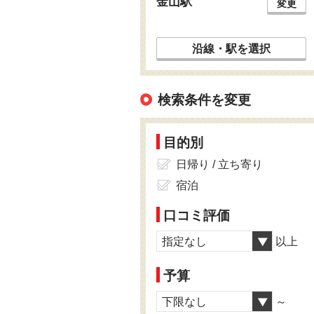
金山駅
変更
沿線・駅を選択
検索条件を変更
目的別
日帰り / 立ち寄り
宿泊
口コミ評価
指定なし
以上
予算
下限なし
～