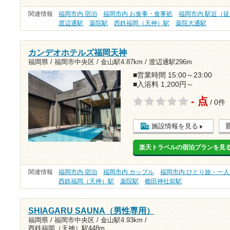
関連情報
福岡市内 宿泊
福岡市内 お食事・食事処
福岡市内 駅近（徒
渡辺通駅
薬院駅
西鉄福岡（天神）駅
薬院大通駅
カンデオホテルズ福岡天神
福岡県 / 福岡市中央区 /
金山駅4.87km
/
渡辺通駅296m
■営業時間 15:00～23:00
■入浴料 1,200円～
- 点
/ 0件
施設情報を見る
楽天トラベルの宿泊プランを見
関連情報
福岡市内 宿泊
福岡市内 カップル
福岡市内 ひとり旅・一人
西鉄福岡（天神）駅
薬院駅
櫛田神社前駅
SHIAGARU SAUNA（男性専用）
福岡県 / 福岡市中央区 /
金山駅4.93km
/
西鉄福岡（天神）駅448m