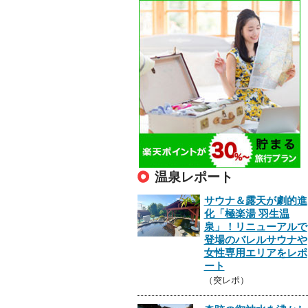
温泉レポート
サウナ＆露天が劇的進
化「極楽湯 羽生温
泉」！リニューアルで
登場のバレルサウナや
女性専用エリアをレポ
ート
（突レポ）