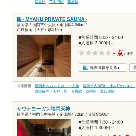
室見駅
下山門駅
藤崎駅
脈 - MYAKU PRIVATE SAUNA -
福岡県 / 福岡市中央区 /
金山駅4.64km
/
西鉄福岡（天神）駅315m
■営業時間 0:00～24:00
■入浴料 3,000円～
- 点
/ 0件
施設情報を見る
関連情報
福岡市内 ひとり旅・一人旅
福岡市内 駅近（徒歩10分以内）
西鉄福岡（天神）駅
赤坂駅
薬院駅
渡辺通駅
サウナヨーガン福岡天神
福岡県 / 福岡市中央区 /
金山駅4.72km
/
赤坂駅508m
■営業時間 7:30～24:00
■入浴料 1,400円～