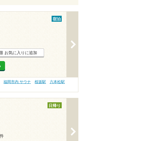
宿泊
>
お気に入りに追加
る
福岡市内 サウナ
桜坂駅
六本松駅
日帰り
>
4件