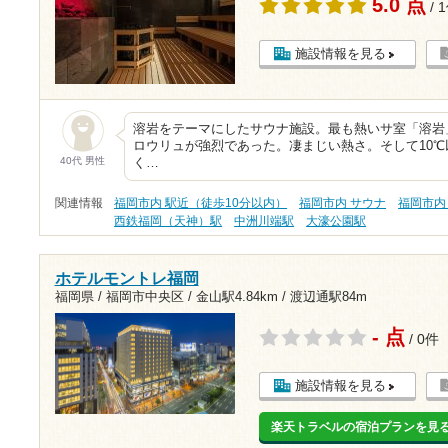
5.0 点
/ 
施設情報を見る
溶岩をテーマにしたサウナ施設。最も熱いサ室「溶岩
ロウリュが強烈であった。凄まじい熱さ。そして10
40代 男性
く…
関連情報
福岡市内 駅近（徒歩10分以内）
福岡市内 サウナ
福岡市内
西鉄福岡（天神）駅
中洲川端駅
大濠公園駅
ホテルモントレ福岡
福岡県 / 福岡市中央区 /
金山駅4.84km
/
渡辺通駅84m
- 点
/ 0件
施設情報を見る
楽天トラベルの宿泊プランを見