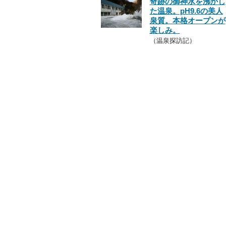
奇跡の御神水を沸かし
た温泉。pH9.6の美人
泉質。本格オープンが
楽しみ。
（温泉探訪記）