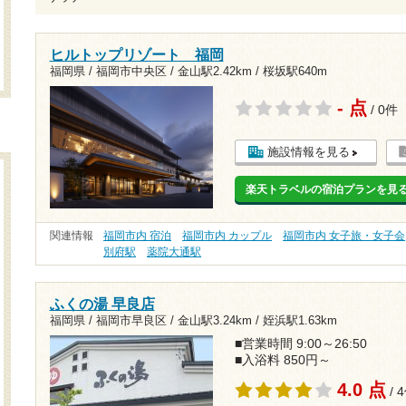
ヒルトップリゾート 福岡
福岡県 / 福岡市中央区 /
金山駅2.42km
/
桜坂駅640m
- 点
/ 0件
施設情報を見る
楽天トラベルの宿泊プランを見
関連情報
福岡市内 宿泊
福岡市内 カップル
福岡市内 女子旅・女子会
別府駅
薬院大通駅
ふくの湯 早良店
福岡県 / 福岡市早良区 /
金山駅3.24km
/
姪浜駅1.63km
■営業時間 9:00～26:50
■入浴料 850円～
4.0 点
/ 