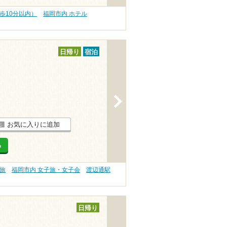
歩10分以内）
福岡市内 ホテル
日帰り
宿泊
>
お気に入りに追加
る
旅
福岡市内 女子旅・女子会
渡辺通駅
日帰り