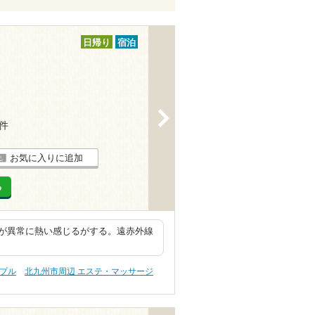
日帰り
宿泊
>
7件
お気に入りに追加
る
が異常に熱い感じるがする。遠赤外線
ップル
北九州市周辺 エステ・マッサージ