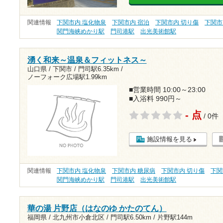
関連情報
下関市内 塩化物泉
下関市内 宿泊
下関市内 切り傷
下関市
関門海峡めかり駅
門司港駅
出光美術館駅
湧く和来～温泉＆フィットネス～
山口県 / 下関市 /
門司駅6.35km
/
ノーフォーク広場駅1.99km
■営業時間 10:00～23:00
■入浴料 990円～
- 点
/ 0件
施設情報を見る
関連情報
下関市内 塩化物泉
下関市内 糖尿病
下関市内 切り傷
下関
関門海峡めかり駅
門司港駅
出光美術館駅
華の湯 片野店（はなのゆ かたのてん）
福岡県 / 北九州市小倉北区 /
門司駅6.50km
/
片野駅144m