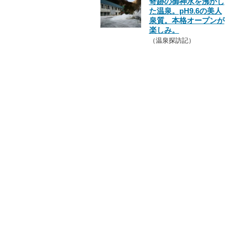
奇跡の御神水を沸かし
た温泉。pH9.6の美人
泉質。本格オープンが
楽しみ。
（温泉探訪記）