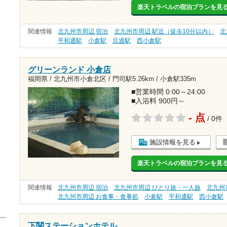
楽天トラベルの宿泊プランを見
関連情報
北九州市周辺 宿泊
北九州市周辺 駅近（徒歩10分以内）
北
平和通駅
小倉駅
旦過駅
西小倉駅
グリーンランド 小倉店
福岡県 / 北九州市小倉北区 /
門司駅5.26km
/
小倉駅335m
■営業時間 0:00～24:00
■入浴料 900円～
- 点
/ 0件
施設情報を見る
楽天トラベルの宿泊プランを見
関連情報
北九州市周辺 宿泊
北九州市周辺 ひとり旅・一人旅
北九州
北九州市周辺 お食事・食事処
小倉駅
平和通駅
西小倉駅
下関ステーションホテル