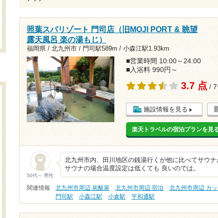
照葉スパリゾート 門司店（旧MOJI PORT & 眺望
露天風呂 楽の湯もじ）
福岡県 / 北九州市 /
門司駅589m
/
小森江駅1.93km
■営業時間 10:00～24:00
■入浴料 990円～
3.7 点
/ 
施設情報を見る
楽天トラベルの宿泊プランを見
北九州市内、田川地区の銭湯行くが他に比べてサウナ
サウナの場合温度設定は低くても 良いのでは。
50代～ 男性
関連情報
北九州市周辺 炭酸泉
北九州市周辺 宿泊
北九州市周辺 カ
門司駅
小森江駅
小倉駅
平和通駅