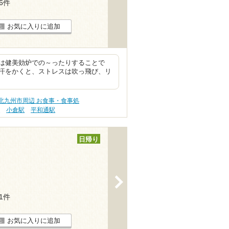
16件
お気に入りに追加
は健美効炉での～ったりすることで
汗をかくと、ストレスは吹っ飛び、リ
北九州市周辺 お食事・食事処
駅
小倉駅
平和通駅
日帰り
>
21件
お気に入りに追加