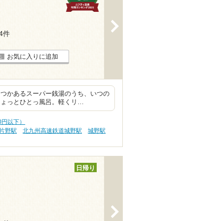
>
14件
お気に入りに追加
くつかあるスーパー銭湯のうち、いつの
ちょっとひとっ風呂。軽くリ…
00円以下）
片野駅
北九州高速鉄道城野駅
城野駅
日帰り
>