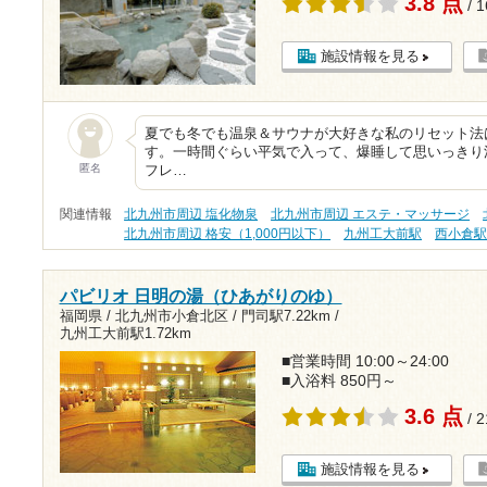
3.8 点
/ 
施設情報を見る
夏でも冬でも温泉＆サウナが大好きな私のリセット法
す。一時間ぐらい平気で入って、爆睡して思いっきり
匿名
フレ…
関連情報
北九州市周辺 塩化物泉
北九州市周辺 エステ・マッサージ
北九州市周辺 格安（1,000円以下）
九州工大前駅
西小倉
パビリオ 日明の湯（ひあがりのゆ）
福岡県 / 北九州市小倉北区 /
門司駅7.22km
/
九州工大前駅1.72km
■営業時間 10:00～24:00
■入浴料 850円～
3.6 点
/ 
施設情報を見る