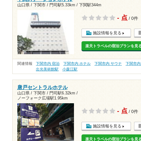
山口県 / 下関市 /
門司駅5.33km
/
下関駅344m
- 点
/ 0件
施設情報を見る
楽天トラベルの宿泊プランを見
関連情報
下関市内 宿泊
下関市内 ホテル
下関市内 サウナ
下関市内
出光美術館駅
小森江駅
唐戸セントラルホテル
山口県 / 下関市 /
門司駅6.32km
/
ノーフォーク広場駅1.95km
- 点
/ 0件
施設情報を見る
楽天トラベルの宿泊プランを見