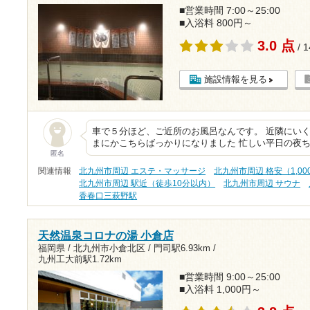
■営業時間 7:00～25:00
■入浴料 800円～
3.0 点
/ 
施設情報を見る
車で５分ほど、ご近所のお風呂なんです。 近隣にい
まにかこちらばっかりになりました 忙しい平日の夜
匿名
関連情報
北九州市周辺 エステ・マッサージ
北九州市周辺 格安（1,0
北九州市周辺 駅近（徒歩10分以内）
北九州市周辺 サウナ
香春口三萩野駅
天然温泉コロナの湯 小倉店
福岡県 / 北九州市小倉北区 /
門司駅6.93km
/
九州工大前駅1.72km
■営業時間 9:00～25:00
■入浴料 1,000円～