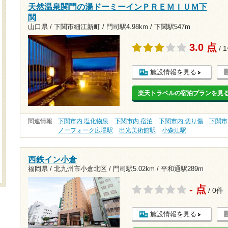
天然温泉関門の湯ドーミーインＰＲＥＭＩＵＭ下
関
山口県 / 下関市細江新町 /
門司駅4.98km
/
下関駅547m
3.0 点
/ 
施設情報を見る
楽天トラベルの宿泊プランを見
関連情報
下関市内 塩化物泉
下関市内 宿泊
下関市内 切り傷
下関市
ノーフォーク広場駅
出光美術館駅
小森江駅
西鉄イン小倉
福岡県 / 北九州市小倉北区 /
門司駅5.02km
/
平和通駅289m
- 点
/ 0件
施設情報を見る