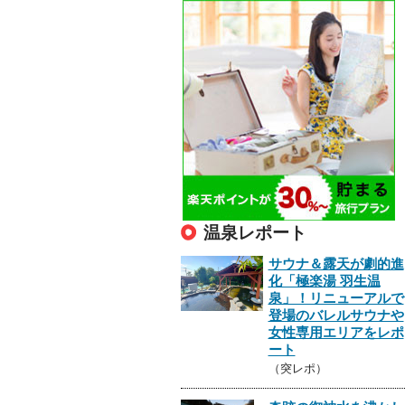
温泉レポート
サウナ＆露天が劇的進
化「極楽湯 羽生温
泉」！リニューアルで
登場のバレルサウナや
女性専用エリアをレポ
ート
（突レポ）