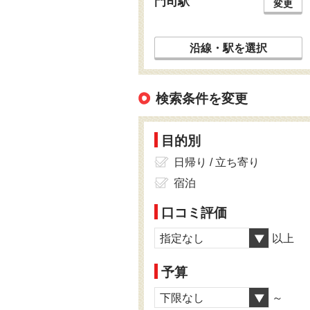
門司駅
変更
沿線・駅を選択
検索条件を変更
目的別
日帰り / 立ち寄り
宿泊
口コミ評価
指定なし
以上
予算
下限なし
～