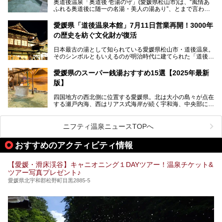
奥道後温泉「奥道後 壱湯の守」(愛媛県松山市)は、“風情あ
ふれる奥道後に随一の名湯・美人の湯あり”、とまで言われ
る四国屈指の名湯です。最も有名なのが、西日本最大級の大
今回は人気のこの施設の中でも、特におすすめしたい3つの
露天風呂。日々の生活から隔離された非日常感を味わえま
ポイントについて厳選してお届けします。読めばきっと、行
愛媛県「道後温泉本館」7月11日営業再開！3000年
す。
きたくなること間違いなし！
の歴史を紡ぐ文化財が復活
日帰り入浴も可能ですが、宿泊してじっくり楽しむのがベス
日本最古の湯として知られている愛媛県松山市・道後温泉。
ト。今回はニフティ温泉ライターである筆者自ら宿泊し、名
そのシンボルともいえるのが明治時代に建てられた「道後温
物の大露天風呂「翠明の湯」の全浴槽をご紹介。また、パブ
泉本館」です。平成31年1月から約5年半にわたって行って
リックスペース・貸切露天風呂・客室・食事など、多角的に
いた保存修理工事が終わり、いよいよ2024年7月11日から
その魅力をご紹介します！
愛媛県のスーパー銭湯おすすめ15選【2025年最新
全館営業再開となります。
版】
四国地方の西北側に位置する愛媛県。北は大小の島々が点在
する瀬戸内海、西はリアス式海岸が続く宇和海、中央部には
西日本最高峰の石鎚山とその連山に囲まれたバラエティ豊か
な自然と、温暖な気候が魅力の県です。
日本最古の温泉といわれる道後温泉を筆頭に、多くの温泉が
ニフティ温泉ニュースTOPへ
ある愛媛県は、スーパー銭湯も豊富です。中には、中四国地
方を代表する人気の施設も。今回は、愛媛県の誇るスーパー
おすすめのアクティビティ情報
銭湯をピックアップしました。
【愛媛・滑床渓谷】キャニオニング１DAYツアー！温泉チケット&
ツアー写真プレゼント♪
愛媛県北宇和郡松野町目黒2885-5