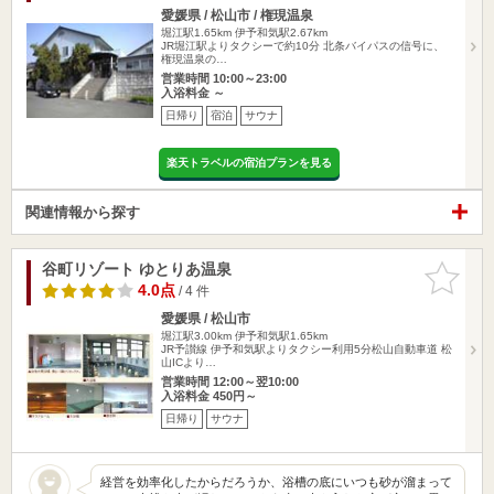
愛媛県 / 松山市 / 権現温泉
堀江駅1.65km
伊予和気駅2.67km
JR堀江駅よりタクシーで約10分 北条バイパスの信号に、
権現温泉の…
営業時間 10:00～23:00
入浴料金 ～
日帰り
宿泊
サウナ
楽天トラベルの宿泊プランを見る
関連情報から探す
谷町リゾート ゆとりあ温泉
お気に入
りに追加
4.0点
/ 4 件
愛媛県 / 松山市
堀江駅3.00km
伊予和気駅1.65km
JR予讃線 伊予和気駅よりタクシー利用5分松山自動車道 松
山ICより…
営業時間 12:00～翌10:00
入浴料金 450円～
日帰り
サウナ
経営を効率化したからだろうか、浴槽の底にいつも砂が溜まって