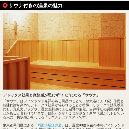
サウナ付きの温泉の魅力
デトックス効果と爽快感が思わず"くせ"になる「サウナ」
「サウナ」はフィンランド発祥の蒸し風呂のことで、熱気浴により発汗作用と
新陳代謝を高めてデトックス効果が得られることが特徴。リラックス効果以外
にも、免疫力アップや、温度差刺激による副腎の強化、自律神経の調整効果な
どがあると言われています。普段汗をかくことが少なく新陳代謝が低下してい
る人に、爽快感が味わえる「サウナ」はオススメです。
東京都墨田区にある「
両国湯屋江戸遊
」は、温度90度前後の本格フィンランド