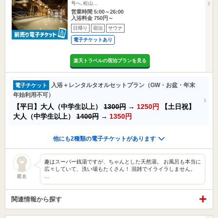
号へ､松山…
営業時間 5:00～26:00
入浴料金 750円～
日帰り
宿泊
サウナ
電子チケットあり
楽天トラベルの宿泊プランを見る
入浴＋レンタルタオルセットプラン（GW・お盆・年末
電子チケット
年始利用不可）
【平日】大人（中学生以上）
1300円
→
1250円
【土日祝】
大人（中学生以上）
1400円
→
1350円
他にも2種類の電子チケットがあります
趣はスーパー銭湯ですが、ちゃんとした天然湯。 お風呂も本当に
広々していて、洗い場もたくさん！ 混雑でイライラしません。
…
匿名
関連情報から探す