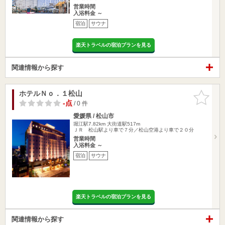
営業時間
入浴料金 ～
宿泊
サウナ
楽天トラベルの宿泊プランを見る
関連情報から探す
ホテルＮｏ．１松山
お気に入
りに追加
-点
/ 0 件
愛媛県 / 松山市
堀江駅7.82km
大街道駅517m
ＪＲ 松山駅より車で７分／松山空港より車で２０分
営業時間
入浴料金 ～
宿泊
サウナ
楽天トラベルの宿泊プランを見る
関連情報から探す