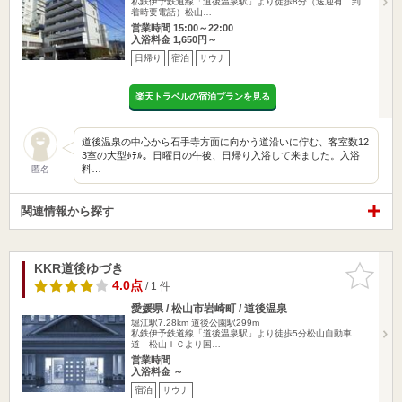
私鉄伊予鉄道線「道後温泉駅」より徒歩8分（送迎有 到
着時要電話）松山…
営業時間 15:00～22:00
入浴料金 1,650円～
日帰り
宿泊
サウナ
楽天トラベルの宿泊プランを見る
道後温泉の中心から石手寺方面に向かう道沿いに佇む、客室数12
3室の大型ﾎﾃﾙ。日曜日の午後、日帰り入浴して来ました。入浴
料…
匿名
関連情報から探す
KKR道後ゆづき
お気に入
りに追加
4.0点
/ 1 件
愛媛県 / 松山市岩崎町 / 道後温泉
堀江駅7.28km
道後公園駅299m
私鉄伊予鉄道線「道後温泉駅」より徒歩5分松山自動車
道 松山ＩＣより国…
営業時間
入浴料金 ～
宿泊
サウナ