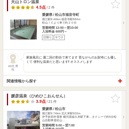
天山トロン温泉
お気に入
りに追加
4.5点
/ 2 件
愛媛県 / 松山市福音寺町
堀江駅9.44km
福音寺駅684m
松山ＩＣより車で約２０分
営業時間 12:00～翌10:00
入浴料金 600円～
日帰り
サウナ
家族風呂に 週二回の割合で来てます 昔ながらのお財布にも優し
くて 便利な温泉だと思います❗ オススメします
40代 男
性
関連情報から探す
媛彦温泉（ひめひこおんせん）
お気に入
りに追加
3.9点
/ 21 件
愛媛県 / 松山市
堀江駅9.74km
北久米駅920m
伊予鉄郊外電車 横河原線久米駅下車…タクシーで約5分松
山自動車道松山…
営業時間 9:00～翌7:00
入浴料金 550円～