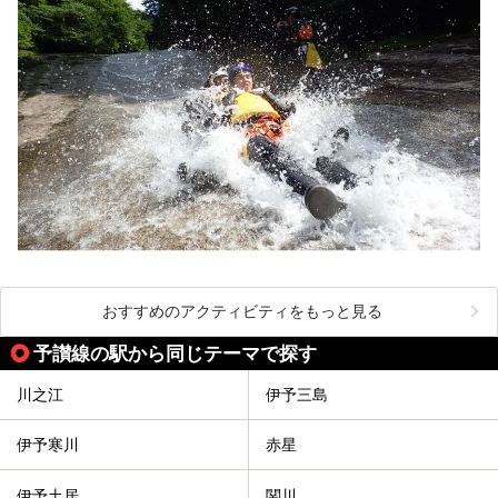
おすすめのアクティビティをもっと見る
予讃線の駅から同じテーマで探す
川之江
伊予三島
伊予寒川
赤星
伊予土居
関川