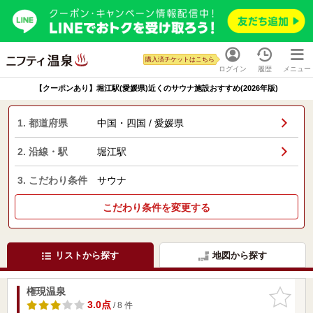
購入済チケットはこちら
ログイン
履歴
メニュー
【クーポンあり】堀江駅(愛媛県)近くのサウナ施設おすすめ(2026年版)
1. 都道府県
中国・四国 / 愛媛県
2. 沿線・駅
堀江駅
3. こだわり条件
サウナ
こだわり条件を変更する
リストから探す
地図から探す
権現温泉
お気に入
りに追加
3.0点
/ 8 件