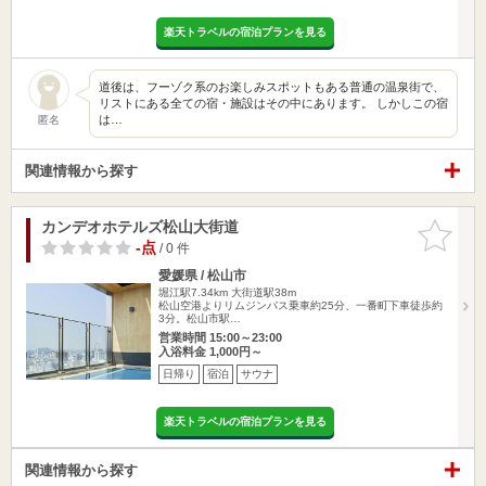
楽天トラベルの宿泊プランを見る
道後は、フーゾク系のお楽しみスポットもある普通の温泉街で、
リストにある全ての宿・施設はその中にあります。 しかしこの宿
は…
匿名
関連情報から探す
カンデオホテルズ松山大街道
お気に入
りに追加
-点
/ 0 件
愛媛県 / 松山市
堀江駅7.34km
大街道駅38m
松山空港よりリムジンバス乗車約25分、一番町下車徒歩約
3分。松山市駅…
営業時間 15:00～23:00
入浴料金 1,000円～
日帰り
宿泊
サウナ
楽天トラベルの宿泊プランを見る
関連情報から探す