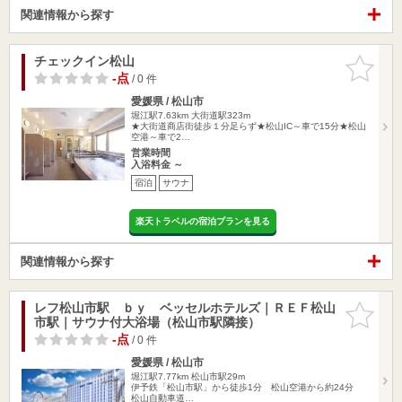
関連情報から探す
チェックイン松山
お気に入
りに追加
-点
/ 0 件
愛媛県 / 松山市
堀江駅7.63km
大街道駅323m
★大街道商店街徒歩１分足らず★松山IC～車で15分★松山
空港～車で2…
営業時間
入浴料金 ～
宿泊
サウナ
楽天トラベルの宿泊プランを見る
関連情報から探す
レフ松山市駅 ｂｙ ベッセルホテルズ｜ＲＥＦ松山
お気に入
市駅｜サウナ付大浴場（松山市駅隣接）
りに追加
-点
/ 0 件
愛媛県 / 松山市
堀江駅7.77km
松山市駅29m
伊予鉄「松山市駅」から徒歩1分 松山空港から約24分
松山自動車道…