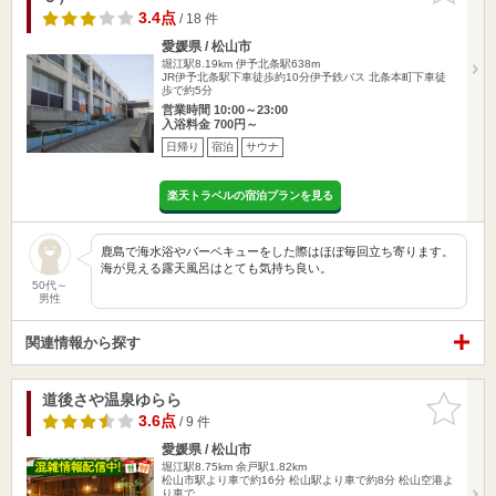
3.4点
/ 18 件
愛媛県 / 松山市
堀江駅8.19km
伊予北条駅638m
JR伊予北条駅下車徒歩約10分伊予鉄バス 北条本町下車徒
歩で約5分
営業時間 10:00～23:00
入浴料金 700円～
日帰り
宿泊
サウナ
楽天トラベルの宿泊プランを見る
鹿島で海水浴やバーベキューをした際はほぼ毎回立ち寄ります。
海が見える露天風呂はとても気持ち良い。
50代～
男性
関連情報から探す
道後さや温泉ゆらら
お気に入
りに追加
3.6点
/ 9 件
愛媛県 / 松山市
堀江駅8.75km
余戸駅1.82km
松山市駅より車で約16分 松山駅より車で約8分 松山空港よ
り車で…