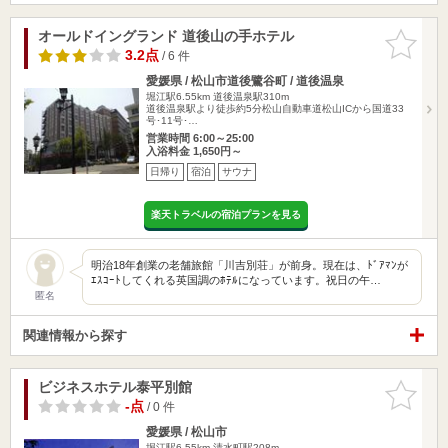
オールドイングランド 道後山の手ホテル
お気に入
りに追加
3.2点
/ 6 件
愛媛県 / 松山市道後鷺谷町 / 道後温泉
堀江駅6.55km
道後温泉駅310m
道後温泉駅より徒歩約5分松山自動車道松山ICから国道33
号･11号･…
営業時間 6:00～25:00
入浴料金 1,650円～
日帰り
宿泊
サウナ
楽天トラベルの宿泊プランを見る
明治18年創業の老舗旅館「川吉別荘」が前身。現在は、ﾄﾞｱﾏﾝが
ｴｽｺｰﾄしてくれる英国調のﾎﾃﾙになっています。祝日の午…
匿名
関連情報から探す
ビジネスホテル泰平別館
お気に入
りに追加
-点
/ 0 件
愛媛県 / 松山市
堀江駅6.55km
清水町駅208m