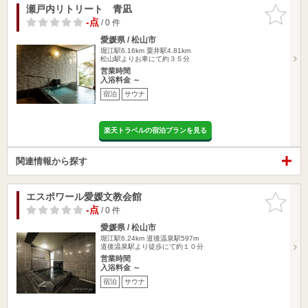
瀬戸内リトリート 青凪
お気に入
りに追加
-点
/ 0 件
愛媛県 / 松山市
堀江駅6.16km
粟井駅4.81km
松山駅よりお車にて約３５分
営業時間
入浴料金 ～
宿泊
サウナ
楽天トラベルの宿泊プランを見る
関連情報から探す
エスポワール愛媛文教会館
お気に入
りに追加
-点
/ 0 件
愛媛県 / 松山市
堀江駅6.24km
道後温泉駅597m
道後温泉駅より徒歩にて約１０分
営業時間
入浴料金 ～
宿泊
サウナ