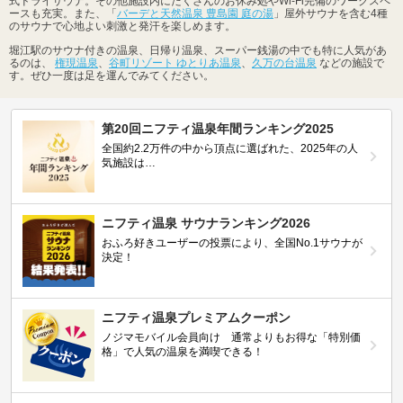
式ドライサウナ。その他施設内にたくさんのお休み処やWi-Fi完備のワークスペ
ースも充実。また、「
バーデと天然温泉 豊島園 庭の湯
」屋外サウナを含む4種
のサウナで心地よい刺激と発汗を楽しめます。
堀江駅のサウナ付きの温泉、日帰り温泉、スーパー銭湯の中でも特に人気があ
るのは、
権現温泉
、
谷町リゾート ゆとりあ温泉
、
久万の台温泉
などの施設で
す。ぜひ一度は足を運んでみてください。
第20回ニフティ温泉年間ランキング2025
全国約2.2万件の中から頂点に選ばれた、2025年の人
気施設は…
ニフティ温泉 サウナランキング2026
おふろ好きユーザーの投票により、全国No.1サウナが
決定！
ニフティ温泉プレミアムクーポン
ノジマモバイル会員向け 通常よりもお得な「特別価
格」で人気の温泉を満喫できる！