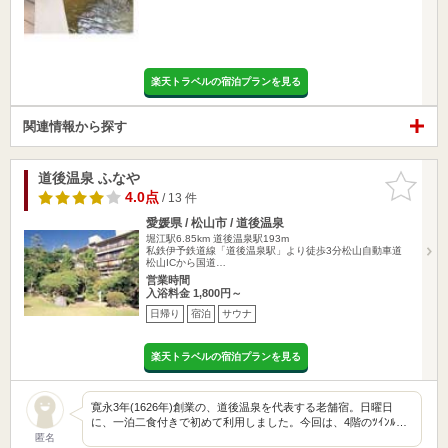
楽天トラベルの宿泊プランを見る
関連情報から探す
道後温泉 ふなや
お気に入
りに追加
4.0点
/ 13 件
愛媛県 / 松山市 / 道後温泉
堀江駅6.85km
道後温泉駅193m
私鉄伊予鉄道線「道後温泉駅」より徒歩3分松山自動車道
松山ICから国道…
営業時間
入浴料金 1,800円～
日帰り
宿泊
サウナ
楽天トラベルの宿泊プランを見る
寛永3年(1626年)創業の、道後温泉を代表する老舗宿。日曜日
に、一泊二食付きで初めて利用しました。今回は、4階のﾂｲﾝﾙ…
匿名