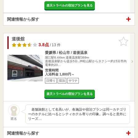
楽天トラベルの宿泊プランを見る
関連情報から探す
道後舘
お気に入
りに追加
3.8点
/ 13 件
愛媛県 / 松山市 / 道後温泉
堀江駅6.44km
道後温泉駅369m
道後温泉駅から徒歩5分､JR松山駅からタクシー約15分市内
電車約20…
営業時間
入浴料金 1,800円～
日帰り
宿泊
サウナ
楽天トラベルの宿泊プランを見る
老舗旅館として名高いが、各施設や宿泊プランは同一カテゴリ
ーのホテルに比べるとシティホテル寄りの印象。調べると意外に
リーズ…
匿名
関連情報から探す