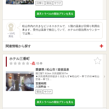
日帰り
宿泊
サウナ
楽天トラベルの宿泊プランを見る
松山市内の大きなビジネスホテルで、１階の温泉が日帰り利用出
来ます。受付は温泉で独立していて、ホテルの宿泊用カウンター
では無…
～10代
男性
関連情報から探す
ホテル三番町
お気に入
りに追加
-点
/ 0 件
愛媛県 / 松山市 / 道後温泉
堀江駅7.61km
大街道駅307m
★大街道商店街徒歩１分足らず★松山IC～車で15分★松山
空港～車で2…
営業時間
入浴料金 ～
宿泊
サウナ
楽天トラベルの宿泊プランを見る