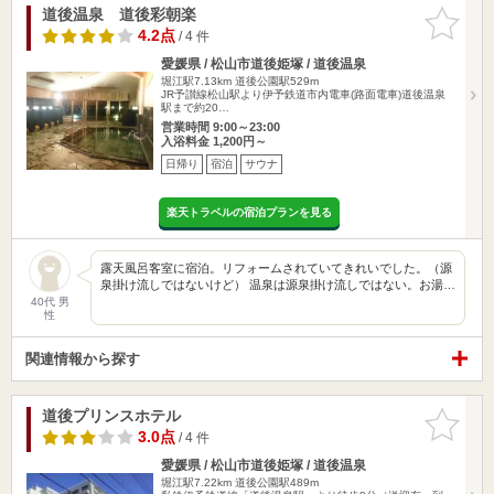
道後温泉 道後彩朝楽
お気に入
りに追加
4.2点
/ 4 件
愛媛県 / 松山市道後姫塚 / 道後温泉
堀江駅7.13km
道後公園駅529m
JR予讃線松山駅より伊予鉄道市内電車(路面電車)道後温泉
駅まで約20…
営業時間 9:00～23:00
入浴料金 1,200円～
日帰り
宿泊
サウナ
楽天トラベルの宿泊プランを見る
露天風呂客室に宿泊。リフォームされていてきれいでした。（源
泉掛け流しではないけど） 温泉は源泉掛け流しではない。お湯…
40代 男
性
関連情報から探す
道後プリンスホテル
お気に入
りに追加
3.0点
/ 4 件
愛媛県 / 松山市道後姫塚 / 道後温泉
堀江駅7.22km
道後公園駅489m