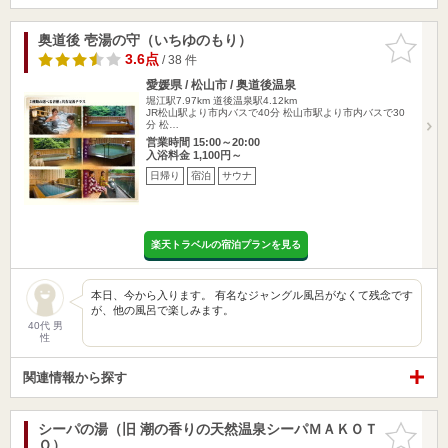
奥道後 壱湯の守（いちゆのもり）
お気に入
りに追加
3.6点
/ 38 件
愛媛県 / 松山市 / 奥道後温泉
堀江駅7.97km
道後温泉駅4.12km
JR松山駅より市内バスで40分 松山市駅より市内バスで30
分 松…
営業時間 15:00～20:00
入浴料金 1,100円～
日帰り
宿泊
サウナ
楽天トラベルの宿泊プランを見る
本日、今から入ります。 有名なジャングル風呂がなくて残念です
が、他の風呂で楽しみます。
40代 男
性
関連情報から探す
シーパの湯（旧 潮の香りの天然温泉シーパＭＡＫＯＴ
お気に入
Ｏ）
りに追加