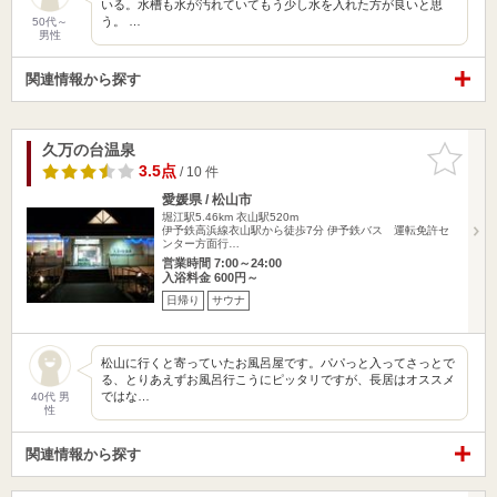
いる。水槽も水が汚れていてもう少し水を入れた方が良いと思
う。 …
50代～
男性
関連情報から探す
久万の台温泉
お気に入
りに追加
3.5点
/ 10 件
愛媛県 / 松山市
堀江駅5.46km
衣山駅520m
伊予鉄高浜線衣山駅から徒歩7分 伊予鉄バス 運転免許セ
ンター方面行…
営業時間 7:00～24:00
入浴料金 600円～
日帰り
サウナ
松山に行くと寄っていたお風呂屋です。パパっと入ってさっとで
る、とりあえずお風呂行こうにピッタリですが、長居はオススメ
ではな…
40代 男
性
関連情報から探す