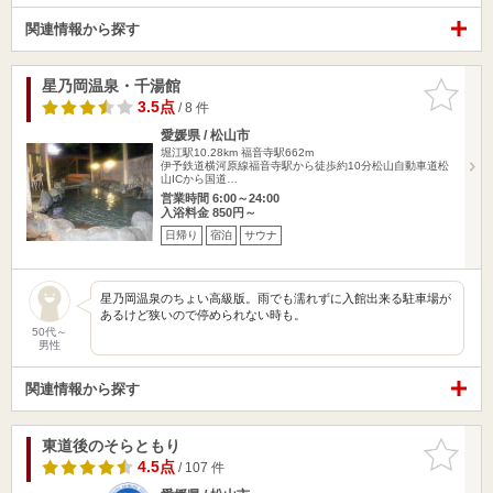
関連情報から探す
星乃岡温泉・千湯館
お気に入
りに追加
3.5点
/ 8 件
愛媛県 / 松山市
堀江駅10.28km
福音寺駅662m
伊予鉄道横河原線福音寺駅から徒歩約10分松山自動車道松
山ICから国道…
営業時間 6:00～24:00
入浴料金 850円～
日帰り
宿泊
サウナ
星乃岡温泉のちょい高級版。雨でも濡れずに入館出来る駐車場が
あるけど狭いので停められない時も。
50代～
男性
関連情報から探す
東道後のそらともり
お気に入
りに追加
4.5点
/ 107 件