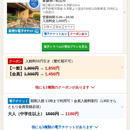
愛媛県 / 松山市
堀江駅10.80km
久米駅241m
伊予鉄横河原線 久米駅より徒歩3分松山自動車道 川内ICよ
り国道11…
営業時間 5:00～24:00
入浴料金 1,000円～
日帰り
宿泊
サウナ
電子チケットあり
クーポンあり
楽天トラベルの宿泊プランを見る
入館料50円引き（繁忙期不可）
クーポン
【一般】
1,900円
→
1,850円
【会員】
1,500円
→
1,450円
他にも1種類のクーポンがあります
朝割入館 11時まで利用可！会員入館料割引（LINEそら
電子チケット
ともり会員登録必須）
大人（中学生以上）
1500円
→
1100円
他にも3種類の電子チケットがあります