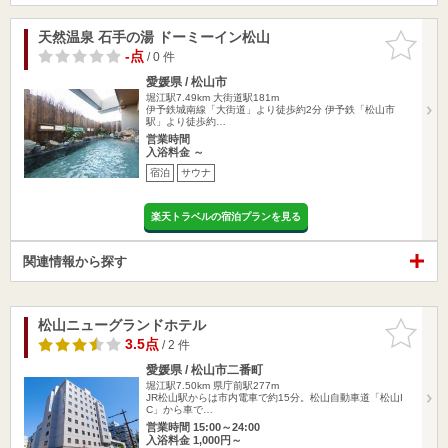
天然温泉 石手の湯 ドーミーイン松山
お気に入
りに追加
-点
/ 0 件
愛媛県 / 松山市
堀江駅7.49km
大街道駅181m
伊予鉄城南線「大街道」より徒歩約2分 伊予鉄「松山市
駅」より徒歩約…
営業時間
入浴料金 ～
宿泊
サウナ
楽天トラベルの宿泊プランを見る
関連情報から探す
松山ニューグランドホテル
お気に入
りに追加
3.5点
/ 2 件
愛媛県 / 松山市二番町
堀江駅7.50km
県庁前駅277m
JR松山駅からは市内電車で約15分。松山自動車道「松山I
C」から車で…
営業時間 15:00～24:00
入浴料金 1,000円～