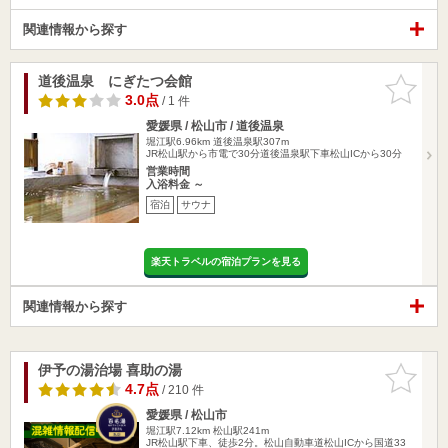
関連情報から探す
道後温泉 にぎたつ会館
お気に入
りに追加
3.0点
/ 1 件
愛媛県 / 松山市 / 道後温泉
堀江駅6.96km
道後温泉駅307m
JR松山駅から市電で30分道後温泉駅下車松山ICから30分
営業時間
入浴料金 ～
宿泊
サウナ
楽天トラベルの宿泊プランを見る
関連情報から探す
伊予の湯治場 喜助の湯
お気に入
りに追加
4.7点
/ 210 件
愛媛県 / 松山市
堀江駅7.12km
松山駅241m
JR松山駅下車、徒歩2分。松山自動車道松山ICから国道33