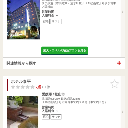
伊予鉄道（市内電車）清水町駅／ＪＲ松山駅より伊予電車
／環状線
営業時間
入浴料金 ～
宿泊
サウナ
楽天トラベルの宿泊プランを見る
関連情報から探す
ホテル泰平
お気に入
りに追加
-点
/ 0 件
愛媛県 / 松山市
堀江駅6.59km
鉄砲町駅235m
ＪＲ松山駅より市内電車で約２０分（車で約５分）
営業時間
入浴料金 ～
宿泊
サウナ