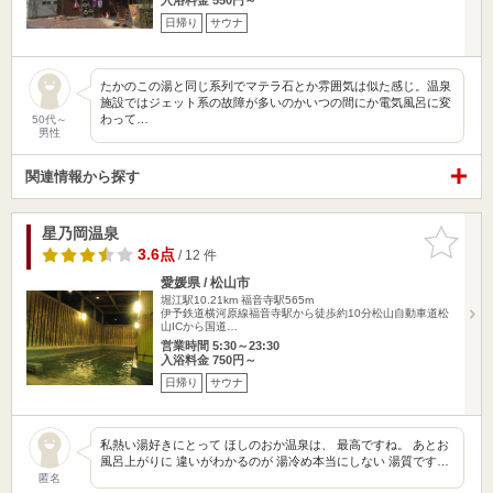
日帰り
サウナ
たかのこの湯と同じ系列でマテラ石とか雰囲気は似た感じ。温泉
施設ではジェット系の故障が多いのかいつの間にか電気風呂に変
わって…
50代～
男性
関連情報から探す
星乃岡温泉
お気に入
りに追加
3.6点
/ 12 件
愛媛県 / 松山市
堀江駅10.21km
福音寺駅565m
伊予鉄道横河原線福音寺駅から徒歩約10分松山自動車道松
山ICから国道…
営業時間 5:30～23:30
入浴料金 750円～
日帰り
サウナ
私熱い湯好きにとって ほしのおか温泉は、 最高ですね。 あとお
風呂上がりに 違いがわかるのが 湯冷め本当にしない 湯質です…
匿名