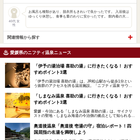
お風呂も種類があり、脱衣所もきれいで良かったです。 入浴後は
ゆっくり休憩し、食事も量のわりに安かったです。 館内着の大…
40代 女
性
関連情報から探す
愛媛県のニフティ温泉ニュース
「伊予の湯治場 喜助の湯」に行きたくなる！ おす
すめポイント3選
「伊予の湯治場 喜助の湯」は、JR松山駅から徒歩1分とい
う抜群のアクセスを誇る温浴施設。「ニフティ温泉 サウナ
ランキング」で2年連続1位を獲得し、全国から多くのサウ
ナーが訪れる人気スポットです。天然温泉・サウナ・岩盤
「しまなみ温泉 喜助の湯」に行きたくなる！ おす
浴・食事・宿泊まで“癒しのすべて”がそろう人気施設の中で
すめポイント3選
も、特におすすめしたい3つのポイントについて厳選してお
届けします。読めばきっと、行きたくなること間違いなし！
愛媛・今治にある「しまなみ温泉 喜助の湯」は、サイクリ
ストの聖地・しまなみ海道の今治側の拠点として知られる人
気の温泉施設。「日本一サイクリストが集まる温泉」とも呼
ばれていて、自転車ロッカーや工具、給水サービスなど、旅
奥道後温泉「奥道後 壱湯の守」宿泊レポート！四
人に嬉しい工夫がたっぷり。お風呂は内湯から半露天、サウ
国屈指の名湯を満喫しよう
ナまで種類豊富で広々空間。泉質も温度もバリエーション豊
かで、湯めぐり感覚で楽しめちゃいます。