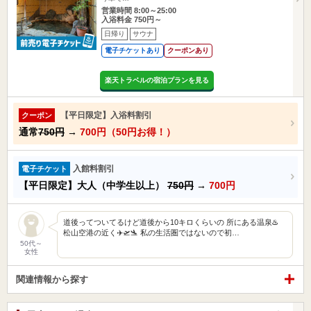
営業時間 8:00～25:00
入浴料金 750円～
日帰り
サウナ
電子チケットあり
クーポンあり
楽天トラベルの宿泊プランを見る
【平日限定】入浴料割引
クーポン
通常
750円
→
700円（50円お得！）
入館料割引
電子チケット
【平日限定】大人（中学生以上）
750円
→
700円
道後ってついてるけど道後から10キロくらいの 所にある温泉♨️
松山空港の近く✈️🛫🛬 私の生活圏ではないので初…
50代～
女性
関連情報から探す