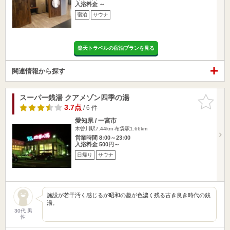
入浴料金 ～
宿泊
サウナ
楽天トラベルの宿泊プランを見る
関連情報から探す
スーパー銭湯 クアメゾン四季の湯
お気に入
りに追加
3.7点
/ 6 件
愛知県 / 一宮市
木曽川駅7.44km
布袋駅1.66km
営業時間 8:00～23:00
入浴料金 500円～
日帰り
サウナ
施設が若干汚く感じるが昭和の趣が色濃く残る古き良き時代の銭
湯。
30代 男
性