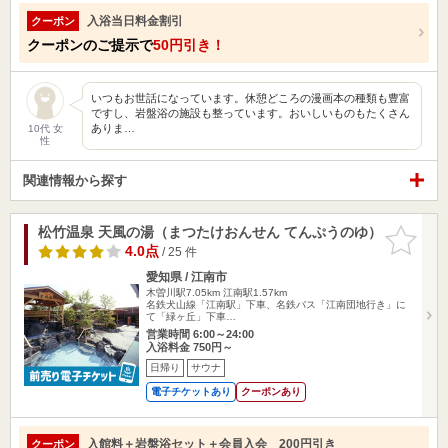
入浴当日料金割引
クーポン
クーポンのご提示で
50円引き！
いつもお世話になっています。休憩どころの漫画本の種類も豊富
ですし、岩盤浴の施設も整っています。おいしいものもたくさん
ありま…
10代 女
性
関連情報から探す
松竹温泉 天風の湯（まつたけおんせん てんぷうのゆ）
お気に入
りに追加
4.0点
/ 25 件
愛知県 / 江南市
木曽川駅7.05km
江南駅1.57km
名鉄犬山線「江南駅」下車、名鉄バス「江南団地行き」に
て「緑ヶ丘」下車…
営業時間 6:00～24:00
入浴料金 750円～
日帰り
サウナ
電子チケットあり
クーポンあり
入館料＋岩盤浴セット＋会員入会 200円引き
クーポン