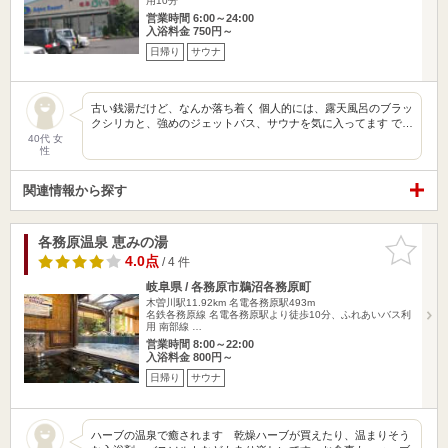
用10分
営業時間 6:00～24:00
入浴料金 750円～
日帰り
サウナ
古い銭湯だけど、なんか落ち着く 個人的には、露天風呂のブラッ
クシリカと、強めのジェットバス、サウナを気に入ってます で…
40代 女
性
関連情報から探す
各務原温泉 恵みの湯
お気に入
りに追加
4.0点
/ 4 件
岐阜県 / 各務原市鵜沼各務原町
木曽川駅11.92km
名電各務原駅493m
名鉄各務原線 名電各務原駅より徒歩10分、ふれあいバス利
用 南部線 …
営業時間 8:00～22:00
入浴料金 800円～
日帰り
サウナ
ハーブの温泉で癒されます 乾燥ハーブが買えたり、温まりそう