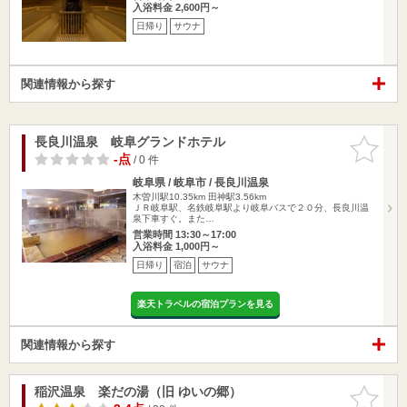
入浴料金 2,600円～
日帰り
サウナ
関連情報から探す
長良川温泉 岐阜グランドホテル
お気に入
りに追加
-点
/ 0 件
岐阜県 / 岐阜市 / 長良川温泉
木曽川駅10.35km
田神駅3.56km
ＪＲ岐阜駅、名鉄岐阜駅より岐阜バスで２０分、長良川温
泉下車すぐ。また…
営業時間 13:30～17:00
入浴料金 1,000円～
日帰り
宿泊
サウナ
楽天トラベルの宿泊プランを見る
関連情報から探す
稲沢温泉 楽だの湯（旧 ゆいの郷）
お気に入
りに追加