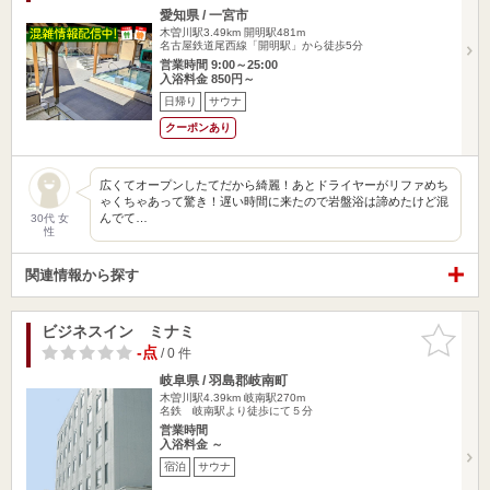
愛知県 / 一宮市
木曽川駅3.49km
開明駅481m
名古屋鉄道尾西線「開明駅」から徒歩5分
営業時間 9:00～25:00
入浴料金 850円～
日帰り
サウナ
クーポンあり
広くてオープンしたてだから綺麗！あとドライヤーがリファめち
ゃくちゃあって驚き！遅い時間に来たので岩盤浴は諦めたけど混
んでて…
30代 女
性
関連情報から探す
ビジネスイン ミナミ
お気に入
りに追加
-点
/ 0 件
岐阜県 / 羽島郡岐南町
木曽川駅4.39km
岐南駅270m
名鉄 岐南駅より徒歩にて５分
営業時間
入浴料金 ～
宿泊
サウナ