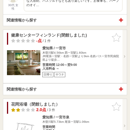
な入浴剤、バスソルトなどもあり楽しいです。お食事も、ハーブ
のオイ…
30代 女
性
関連情報から探す
健康センターフィンランド(閉館しました)
お気に入
りに追加
-点
/ 1 件
愛知県 / 一宮市
木曽川駅4.56km
西一宮駅1.60km
JR尾張一宮駅・名鉄一宮駅より3km 名鉄バス一宮市民病院
前より徒歩…
営業時間 12:00～翌9:00
入浴料金 ～
日帰り
サウナ
関連情報から探す
花岡浴場（閉館しました）
お気に入
りに追加
2.0点
/ 3 件
愛知県 / 一宮市泉
木曽川駅5.73km
尾張一宮駅1.06km
営業時間