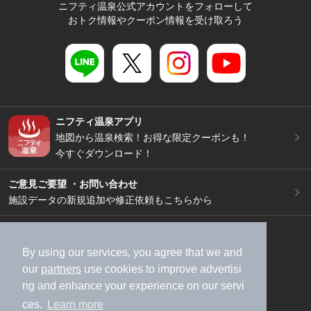
ニフティ温泉公式アカウントをフォローして
おトク情報やクーポン情報を受け取ろう
ニフティ温泉アプリ
地図から温泉検索！お得な限定クーポンも！
今すぐダウンロード！
ご意見ご要望 ・お問い合わせ
施設データの新規追加や修正依頼もこちらから
スマートフォン
/
PC
加盟店募集（資料請求）
広告出稿のご案内
By using our services, you agree that we and
our
partners
use cookies to improve advertisi
利用規約
ライフスタイルMEMBERS+規約
ng and enhance your experience on our servi
特定商取引法に基づく表記
ヘルプ
採用情報
ces.
Learn more
運営会社
個人情報保護ポリシー