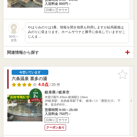
入浴料金 800円～
日帰り
サウナ
やはりみのりは1番。情報を聞き他県も利用しますが結局最後は
みのりに収まります。ホームサウナと勝手に命名していますがこ
じんま…
50代～
女性
関連情報から探す
お気に入
今空いています
りに追加
六条温泉 喜多の湯
4.0点
/ 20 件
岐阜県 / 岐阜市
木曽川駅5.45km
岐南駅2.16km
JR岐阜駅・名鉄岐阜駅下車。 岐阜バス「茜部大川」 下
車。徒歩約8分…
営業時間 9:00～25:00
入浴料金 750円～
日帰り
サウナ
クーポンあり