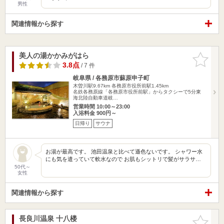
男性
関連情報から探す
美人の湯かかみがはら
お気に入
りに追加
3.8点
/ 7 件
岐阜県 / 各務原市蘇原申子町
木曽川駅9.67km
各務原市役所前駅1.45km
名鉄各務原線「各務原市役所前駅」からタクシーで5分東
海北陸自動車道岐…
営業時間 10:00～23:00
入浴料金 900円～
日帰り
サウナ
お湯が最高です。 池田温泉と比べて遜色ないです。 シャワー水
にも気を遣っていて軟水なので お肌もシットリで髪がサラサ…
50代～
女性
関連情報から探す
長良川温泉 十八楼
お気に入