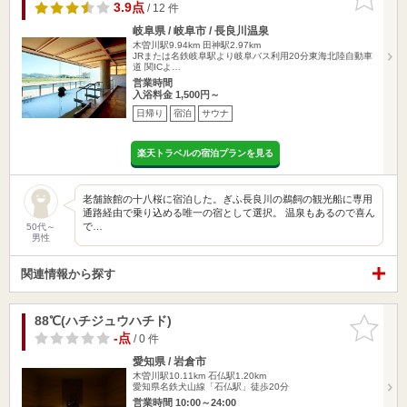
りに追加
3.9点
/ 12 件
岐阜県 / 岐阜市 / 長良川温泉
木曽川駅9.94km
田神駅2.97km
JRまたは名鉄岐阜駅より岐阜バス利用20分東海北陸自動車
道 関ICよ…
営業時間
入浴料金 1,500円～
日帰り
宿泊
サウナ
楽天トラベルの宿泊プランを見る
老舗旅館の十八桜に宿泊した。ぎふ長良川の鵜飼の観光船に専用
通路経由で乗り込める唯一の宿として選択。 温泉もあるので喜ん
で…
50代～
男性
関連情報から探す
88℃(ハチジュウハチド)
お気に入
りに追加
-点
/ 0 件
愛知県 / 岩倉市
木曽川駅10.11km
石仏駅1.20km
愛知県名鉄犬山線「石仏駅」徒歩20分
営業時間 10:00～24:00