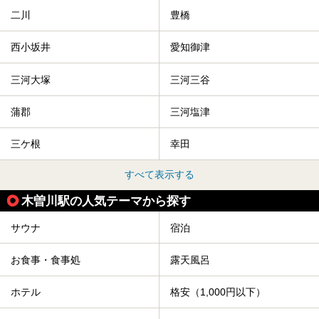
二川
豊橋
西小坂井
愛知御津
三河大塚
三河三谷
蒲郡
三河塩津
三ケ根
幸田
すべて表示する
木曽川駅の人気テーマから探す
サウナ
宿泊
お食事・食事処
露天風呂
ホテル
格安（1,000円以下）