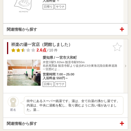
入浴料金 ～
日帰り
サウナ
関連情報から探す
祥楽の湯一宮店（閉館しました）
お気に入
りに追加
2.6点
/ 10 件
愛知県 / 一宮市大和町
木曽川駅5.82km
観音寺駅850m
名鉄尾西線 観音寺駅より徒歩約13分東海北陸自動車道路
一宮西ICよ…
営業時間 7:00～25:00
入浴料金 550円～
日帰り
サウナ
街中にあるスーパー銭湯です。湯は、全て白湯の沸かし湯です。
内湯は、中央に湯船を配し、取り囲むように洗い場がありまし
た。湯…
匿名
関連情報から探す