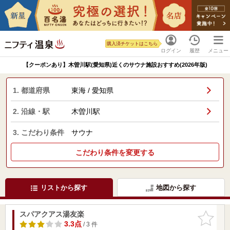
購入済チケットはこちら
ログイン
履歴
メニュー
【クーポンあり】木曽川駅(愛知県)近くのサウナ施設おすすめ(2026年版)
1. 都道府県
東海 / 愛知県
2. 沿線・駅
木曽川駅
3. こだわり条件
サウナ
こだわり条件を変更する
リストから探す
地図から探す
スパアクアス湯友楽
お気に入
りに追加
3.3点
/ 3 件