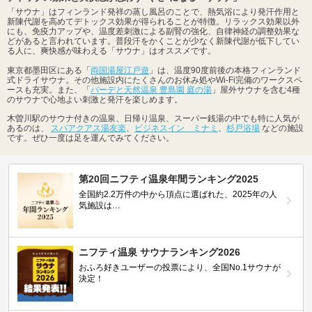
「サウナ」はフィンランド発祥の蒸し風呂のことで、熱気浴により発汗作用と
新陳代謝を高めてデトックス効果が得られることが特徴。リラックス効果以外
にも、免疫力アップや、温度差刺激による副腎の強化、自律神経の調整効果な
どがあると言われています。普段汗をかくことが少なく新陳代謝が低下してい
る人に、爽快感が味わえる「サウナ」はオススメです。
東京都墨田区にある「
両国湯屋江戸遊
」は、温度90度前後の本格フィンランド
式ドライサウナ。その他施設内にたくさんのお休み処やWi-Fi完備のワークスペ
ースも充実。また、「
バーデと天然温泉 豊島園 庭の湯
」屋外サウナを含む4種
のサウナで心地よい刺激と発汗を楽しめます。
木曽川駅のサウナ付きの温泉、日帰り温泉、スーパー銭湯の中でも特に人気が
あるのは、
スパアクアス湯友楽
、
ビジネスイン ミナミ
、
杉戸浴場
などの施設
です。ぜひ一度は足を運んでみてください。
第20回ニフティ温泉年間ランキング2025
全国約2.2万件の中から頂点に選ばれた、2025年の人
気施設は…
ニフティ温泉 サウナランキング2026
おふろ好きユーザーの投票により、全国No.1サウナが
決定！