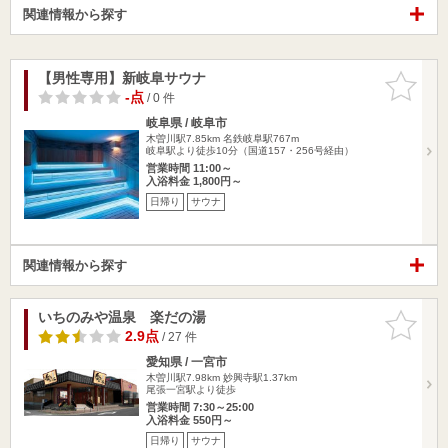
関連情報から探す
【男性専用】新岐阜サウナ
お気に入
りに追加
-点
/ 0 件
岐阜県 / 岐阜市
木曽川駅7.85km
名鉄岐阜駅767m
岐阜駅より徒歩10分（国道157・256号経由）
営業時間 11:00～
入浴料金 1,800円～
日帰り
サウナ
関連情報から探す
いちのみや温泉 楽だの湯
お気に入
りに追加
2.9点
/ 27 件
愛知県 / 一宮市
木曽川駅7.98km
妙興寺駅1.37km
尾張一宮駅より徒歩
営業時間 7:30～25:00
入浴料金 550円～
日帰り
サウナ