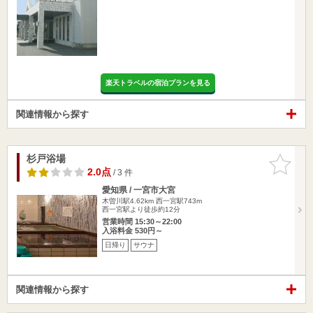
楽天トラベルの宿泊プランを見る
関連情報から探す
杉戸浴場
お気に入
りに追加
2.0点
/ 3 件
愛知県 / 一宮市大宮
木曽川駅4.62km
西一宮駅743m
西一宮駅より徒歩約12分
営業時間 15:30～22:00
入浴料金 530円～
日帰り
サウナ
関連情報から探す