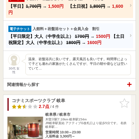
【平日】
1,700円
→
1,500円
【土日祝】
1,800円
→
1,600
円
入館料＋岩盤浴セット＋会員入会 割引
電子チケット
【平日限定】大人（中学生以上）
1700円
→
1500円
【土日
祝限定】大人（中学生以上）
1800円
→
1600円
温泉、岩盤浴共に良いです。露天風呂も良いです。時間帯によっ
て子ども連れの家族がたくさんですが、平日の朝や昼などは空い
ていて…
30代 女
性
関連情報から探す
コナミスポーツクラブ 岐阜
お気に入
りに追加
2.7点
/ 4 件
岐阜県 / 岐阜市
木曽川駅7.16km
岐阜駅154m
JR岐阜駅直結 アクティブG改札口より徒歩5分です。 名鉄
岐阜駅…
営業時間 10:00～23:00
入浴料金 3,300円～