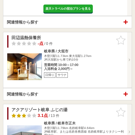
楽天トラベルの宿泊プランを見る
関連情報から探す
田辺温熱保養所
お気に入
りに追加
-点
/ 0 件
岐阜県 / 大垣市
木曽川駅11.73km
東大垣駅1.27km
JR大垣駅から車で約10分
営業時間 10:00～17:00
入浴料金 2,000円～
日帰り
サウナ
関連情報から探す
アクアリゾート岐阜 ふじの湯
お気に入
りに追加
3.1点
/ 13 件
岐阜県 / 岐阜市正木
木曽川駅11.79km
名鉄岐阜駅4.64km
JR岐阜駅、または名鉄各務原線 名鉄岐阜駅よりタクシー利