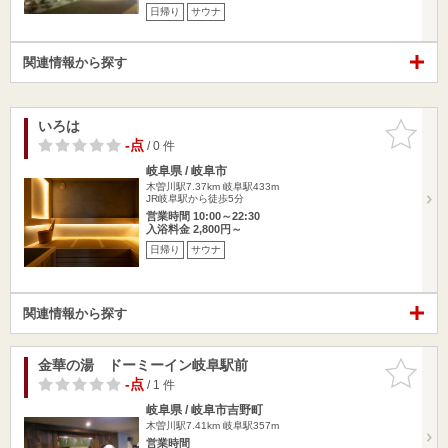
日帰り
サウナ
関連情報から探す
いろは
お気に入
りに追加
-点
/ 0 件
岐阜県 / 岐阜市
木曽川駅7.37km
岐阜駅433m
JR岐阜駅から徒歩5分
営業時間 10:00～22:30
入浴料金 2,800円～
日帰り
サウナ
関連情報から探す
金華の湯 ドーミーイン岐阜駅前
お気に入
りに追加
-点
/ 1 件
岐阜県 / 岐阜市吉野町
木曽川駅7.41km
岐阜駅357m
営業時間