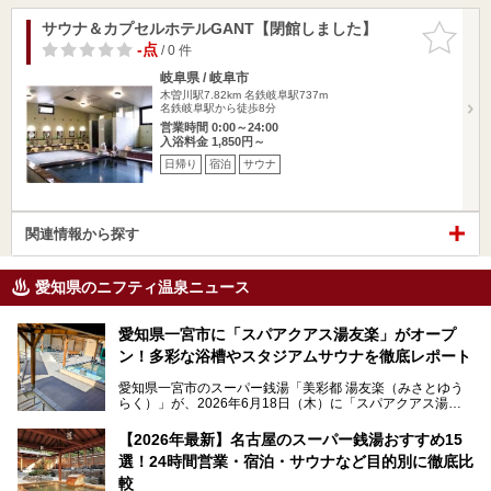
サウナ＆カプセルホテルGANT【閉館しました】
お気に入
りに追加
-点
/ 0 件
岐阜県 / 岐阜市
木曽川駅7.82km
名鉄岐阜駅737m
名鉄岐阜駅から徒歩8分
営業時間 0:00～24:00
入浴料金 1,850円～
日帰り
宿泊
サウナ
関連情報から探す
愛知県のニフティ温泉ニュース
愛知県一宮市に「スパアクアス湯友楽」がオープ
ン！多彩な浴槽やスタジアムサウナを徹底レポート
愛知県一宮市のスーパー銭湯「美彩都 湯友楽（みさとゆう
らく）」が、2026年6月18日（木）に「スパアクアス湯友
楽」としてリニューアルオープン！
【2026年最新】名古屋のスーパー銭湯おすすめ15
この地で30年にわたり愛され続けてきた施設だからこそ、
選！24時間営業・宿泊・サウナなど目的別に徹底比
地元住民をはじめオープンを待ちわびている人も多いのでは
ないでしょうか。
較