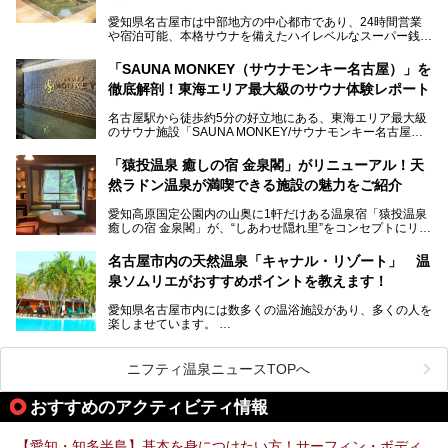
老朽化した設備の補修を機に、2年前からじっくり構想を練
ってきたというだけあって、館内の充実度は想像以上。
愛知県名古屋市は中部地方の中心都市であり、24時間営業
以前の4倍に拡張したという露天エリアや10の浴槽、40人収
や宿泊可能、本格サウナを備えたハイレベルなスーパー銭湯
容の巨大なスタジアムサウナに、岩盤浴やリラクゼーション
が密集する激戦区です。
までまるごと楽しめる施設に生まれ変わりました。
「SAUNA MONKEY（サウナモンキー名古屋）」を
そのため、「日々の仕事の疲れを心身ともにリセットした
今回は、全面リニューアルして新しくなった「スパアクアス
徹底解剖！東海エリア最大級のサウナ体験レポート
い」「休日に時間を忘れて1日中ダラダラ過ごしたい」「コ
湯友楽」に一足早くお邪魔して取材してきました！
スパ良く非日常の極上体験を味わいたい」人向けの施設が多
名古屋駅から徒歩約5分の好立地にある、東海エリア最大級
くある点が魅力です！
のサウナ施設「SAUNA MONKEY/サウナモンキー名古屋」
をご存じですか？
今回は、名古屋市でおすすめのスーパー銭湯を紹介します。
「名古屋駅周辺ってサウナが少ないよね」という声をよく耳
お好みの温泉施設を見つけて楽しんでくださいね。
「猿投温泉 癒しの宿 金泉閣」がリニューアル！天
にするだけあり、アクセスの良さにも胸が高鳴ります。
然ラドン温泉が満喫できる施設の魅力をご紹介
今回は普段は男性専用となっているパブリックサウナが、女
性専用で公開される『レディースデー』が開催されたので、
愛知高原国定公園内の山奥に1軒だけある温泉宿「猿投温泉
さっそく取材してきました！
癒しの宿 金泉閣」が、“しあわせ隠れ里”をコンセプトにリニ
ューアルオープンします。
名古屋市内の天然温泉「キャナル・リゾート」 温
天然ラドン温泉が堪能できるお風呂や、新設・改装された客
泉ソムリエがおすすめポイントを教えます！
室、地元の食材と温泉水で作られたお料理……。
新しくなった「猿投温泉 癒しの宿 金泉閣」の魅力を丸ごと
愛知県名古屋市内には数多くの温浴施設があり、多くの人を
ご紹介します。
楽しませています。
その中でも今回は「キャナル・リゾート」について、温泉ソ
ムリエの目線で紹介していきます！
ニフティ温泉ニュースTOPへ
名古屋市内にはスーパー銭湯や日帰り温泉が多く、「どこに
行こうかな？」と悩んでしまう方も多いと思います。
おすすめのアクティビティ情報
ぜひこの記事を参考にして「キャナル・リゾート」に出かけ
てみるのはいかがでしょうか？
【愛知・知多半島】基本を身につけたい方！サーフィン・ボディ