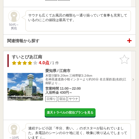
サウナも広くてお風呂の種類も一通り揃っていて食事も充実して
いるのにこの値段は最高です。
50代～
男性
関連情報から探す
すいとぴあ江南
お気に入
りに追加
4.0点
/ 1 件
愛知県 / 江南市
木曽川駅9.20km
三柿野駅3.24km
名神高速道路小牧インターより約30分 名古屋鉄道(名鉄)江
南駅より…
営業時間 11:00～22:00
入浴料金 430円～
日帰り
宿泊
サウナ
楽天トラベルの宿泊プランを見る
連続テレビ小説「半分、青い。」のポスターが貼られていまし
た。糸電話のシーンのロケ地に近く、映像に映り込んでしまって
います（…
～10代