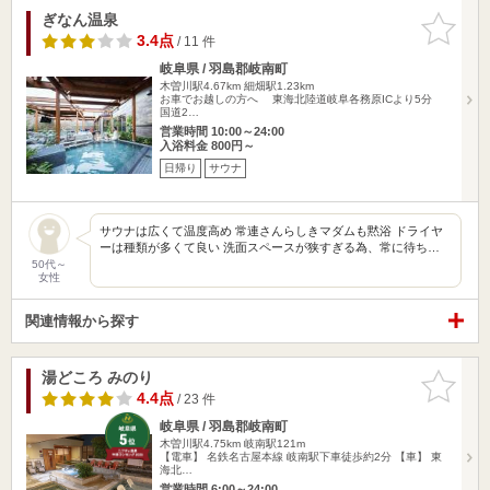
ぎなん温泉
お気に入
りに追加
3.4点
/ 11 件
岐阜県 / 羽島郡岐南町
木曽川駅4.67km
細畑駅1.23km
お車でお越しの方へ 東海北陸道岐阜各務原ICより5分
国道2…
営業時間 10:00～24:00
入浴料金 800円～
日帰り
サウナ
サウナは広くて温度高め 常連さんらしきマダムも黙浴 ドライヤ
ーは種類が多くて良い 洗面スペースが狭すぎる為、常に待ち…
50代～
女性
関連情報から探す
湯どころ みのり
お気に入
りに追加
4.4点
/ 23 件
岐阜県 / 羽島郡岐南町
木曽川駅4.75km
岐南駅121m
【電車】 名鉄名古屋本線 岐南駅下車徒歩約2分 【車】 東
海北…
営業時間 6:00～24:00