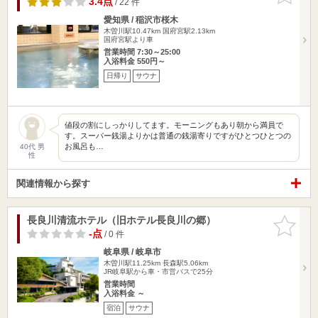
3.4点
/ 22 件
愛知県 / 稲沢市桜木
木曽川駅10.47km
国府宮駅2.13km
国府宮駅より車
営業時間 7:30～25:00
入浴料金 550円～
日帰り
サウナ
値段の割にしっかりしてます。モーニングもあり朝から満員で
す。スーパー銭湯よりかは普通の銭湯寄りですがひとつひとつの
お風呂も…
40代 男
性
関連情報から探す
長良川清流ホテル（旧ホテル長良川の郷）
お気に入
りに追加
-点
/ 0 件
岐阜県 / 岐阜市
木曽川駅11.25km
長森駅5.06km
JR岐阜駅から車・市営バスで25分
営業時間
入浴料金 ～
宿泊
サウナ