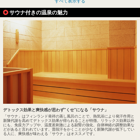
すべて表示する
サウナ付きの温泉の魅力
デトックス効果と爽快感が思わず"くせ"になる「サウナ」
「サウナ」はフィンランド発祥の蒸し風呂のことで、熱気浴により発汗作用と
新陳代謝を高めてデトックス効果が得られることが特徴。リラックス効果以外
にも、免疫力アップや、温度差刺激による副腎の強化、自律神経の調整効果な
どがあると言われています。普段汗をかくことが少なく新陳代謝が低下してい
る人に、爽快感が味わえる「サウナ」はオススメです。