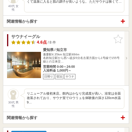
くて温泉に入ると肌の調子が良いような。 ただサウナは狭くて…
40代 女
性
関連情報から探す
サウナイーグル
お気に入
りに追加
4.6点
/ 8 件
愛知県 / 知立市
逢妻駅4.35km
知立駅484m
名鉄知立駅から西へ徒歩5分名古屋方面から1号線で155号
線との立体交…
営業時間 0:00～24:00
入浴料金 1,000円～
日帰り
宿泊
サウナ
リニューアル後初来店。館内はかなり完成度が高い。浴室は全面
改装されており、サウナ室でロウリュを体験後の深さ120cm水温
9…
30代 男
性
関連情報から探す