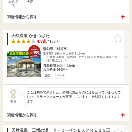
今度…
30代 男
性
関連情報から探す
天然温泉 かきつばた
お気に入
りに追加
4.3点
/ 128 件
愛知県 / 刈谷市
逢妻駅7.16km
富士松駅3.15km
・JR東海道本線「刈谷駅」にて刈谷市公共施設連絡バス
（刈谷駅北口）「…
営業時間 9:00～23:00
入浴料金 950円～
日帰り
サウナ
ここは初めて来ました。綺麗な施設なのに込み合っていませんで
した。リラックスルームが充実しています。岩盤浴をおすすめし
ます。
匿名
関連情報から探す
天然温泉 三州の湯 ドーミーインＥＸＰＲＥＳＳ三
お気に入