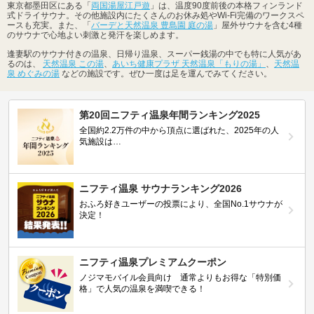
東京都墨田区にある「
両国湯屋江戸遊
」は、温度90度前後の本格フィンランド
式ドライサウナ。その他施設内にたくさんのお休み処やWi-Fi完備のワークスペ
ースも充実。また、「
バーデと天然温泉 豊島園 庭の湯
」屋外サウナを含む4種
のサウナで心地よい刺激と発汗を楽しめます。
逢妻駅のサウナ付きの温泉、日帰り温泉、スーパー銭湯の中でも特に人気があ
るのは、
天然温泉 この湯
、
あいち健康プラザ 天然温泉「もりの湯」
、
天然温
泉 めぐみの湯
などの施設です。ぜひ一度は足を運んでみてください。
第20回ニフティ温泉年間ランキング2025
全国約2.2万件の中から頂点に選ばれた、2025年の人
気施設は…
ニフティ温泉 サウナランキング2026
おふろ好きユーザーの投票により、全国No.1サウナが
決定！
ニフティ温泉プレミアムクーポン
ノジマモバイル会員向け 通常よりもお得な「特別価
格」で人気の温泉を満喫できる！