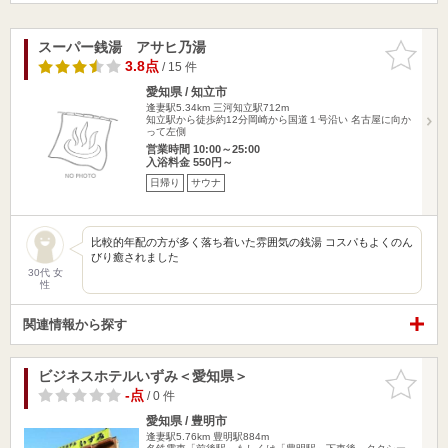
スーパー銭湯 アサヒ乃湯
お気に入
りに追加
3.8点
/ 15 件
愛知県 / 知立市
逢妻駅5.34km
三河知立駅712m
知立駅から徒歩約12分岡崎から国道１号沿い 名古屋に向か
って左側
営業時間 10:00～25:00
入浴料金 550円～
日帰り
サウナ
比較的年配の方が多く落ち着いた雰囲気の銭湯 コスパもよくのん
びり癒されました
30代 女
性
関連情報から探す
ビジネスホテルいずみ＜愛知県＞
お気に入
りに追加
-点
/ 0 件
愛知県 / 豊明市
逢妻駅5.76km
豊明駅884m