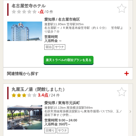
名古屋笠寺ホテル
お気に入
りに追加
-点
/ 0 件
愛知県 / 名古屋市南区
逢妻駅11.95km
笠寺駅305m
名古屋駅⇒ＪＲ東海道本線笠寺駅（約１０分） 笠寺駅よ
り徒歩７分
営業時間
入浴料金 ～
宿泊
サウナ
楽天トラベルの宿泊プランを見る
関連情報から探す
丸屋玉ノ湯（閉館しました）
お気に入
りに追加
3.4点
/ 24 件
愛知県 / 東海市元浜町
逢妻駅10.13km
尾張横須賀駅589m
名鉄常滑線尾張横須賀駅から東海市循環バスで5分、玉ノ
湯前下車すぐ伊勢…
営業時間 9:00～24:00
入浴料金 350円～
日帰り
サウナ