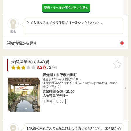
楽天トラベルの宿泊プランを見る
とてもヌルヌルで知多半島では一番いいと思います。
匿名
関連情報から探す
天然温泉 めぐみの湯
お気に入
りに追加
3.2点
/ 27 件
愛知県 / 大府市吉田町
逢妻駅4.24km
大府駅2.42km
JR東海道本線大府駅から知多バスげんきの郷行きで15分、
終点下車すぐ…
営業時間 9:00～21:00
入浴料金 950円～
日帰り
サウナ
お風呂の泉質は天然温泉だけあって良いと思います。 元々肌が弱