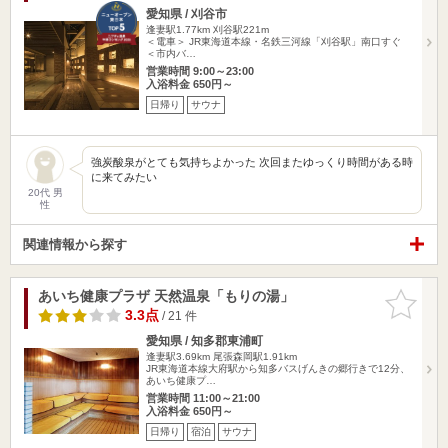
愛知県 / 刈谷市
逢妻駅1.77km
刈谷駅221m
＜電車＞ JR東海道本線・名鉄三河線「刈谷駅」南口すぐ
＜市内バ…
営業時間 9:00～23:00
入浴料金 650円～
日帰り
サウナ
強炭酸泉がとても気持ちよかった 次回またゆっくり時間がある時
に来てみたい
20代 男
性
関連情報から探す
あいち健康プラザ 天然温泉「もりの湯」
お気に入
りに追加
3.3点
/ 21 件
愛知県 / 知多郡東浦町
逢妻駅3.69km
尾張森岡駅1.91km
JR東海道本線大府駅から知多バスげんきの郷行きで12分、
あいち健康プ…
営業時間 11:00～21:00
入浴料金 650円～
日帰り
宿泊
サウナ