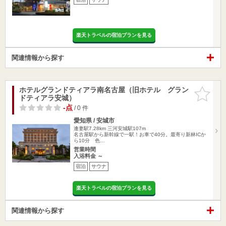
楽天トラベルの宿泊プランを見る
関連情報から探す
ホテルグランドティアラ南名古屋（旧ホテル グラン
お気に入
ドティアラ安城）
りに追加
-点
/ 0 件
愛知県 / 安城市
逢妻駅7.28km
三河安城駅107m
名古屋駅から新幹線で一駅！お車で40分。最寄り新林ICか
ら10分 色…
営業時間
入浴料金 ～
宿泊
サウナ
楽天トラベルの宿泊プランを見る
関連情報から探す