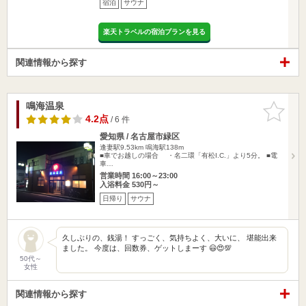
宿泊
サウナ
楽天トラベルの宿泊プランを見る
関連情報から探す
鳴海温泉
お気に入
りに追加
4.2点
/ 6 件
愛知県 / 名古屋市緑区
逢妻駅9.53km
鳴海駅138m
■車でお越しの場合 ・名二環「有松I.C.」より5分。 ■電
車…
営業時間 16:00～23:00
入浴料金 530円～
日帰り
サウナ
久しぶりの、銭湯！ すっごく、気持ちよく、大いに、 堪能出来
ました。 今度は、回数券、ゲットしまーす 😃😍💯
50代～
女性
関連情報から探す