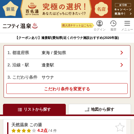
購入済チケットはこちら
ログイン
履歴
メニュー
【クーポンあり】逢妻駅(愛知県)近くのサウナ施設おすすめ(2026年版)
1. 都道府県
東海 / 愛知県
2. 沿線・駅
逢妻駅
3. こだわり条件
サウナ
こだわり条件を変更する
リストから探す
地図から探す
天然温泉 この湯
お気に入
りに追加
4.2点
/ 4 件