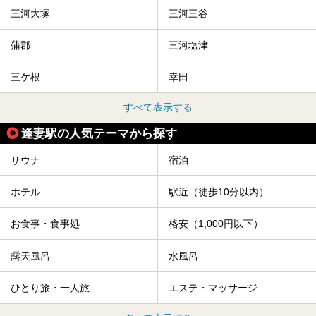
三河大塚
三河三谷
蒲郡
三河塩津
三ケ根
幸田
すべて表示する
逢妻駅の人気テーマから探す
サウナ
宿泊
ホテル
駅近（徒歩10分以内）
お食事・食事処
格安（1,000円以下）
露天風呂
水風呂
ひとり旅・一人旅
エステ・マッサージ