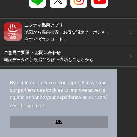
ニフティ温泉アプリ
地図から温泉検索！お得な限定クーポンも！
今すぐダウンロード！
ご意見ご要望 ・お問い合わせ
施設データの新規追加や修正依頼もこちらから
スマートフォン
/
PC
加盟店募集（資料請求）
広告出稿のご案内
By using our services, you agree that we and
our
partners
use cookies to improve advertisi
利用規約
ライフスタイルMEMBERS+規約
ng and enhance your experience on our servi
特定商取引法に基づく表記
ヘルプ
採用情報
ces.
Learn more
運営会社
個人情報保護ポリシー
©NIFTY Lifestyle Co., Ltd.
OK