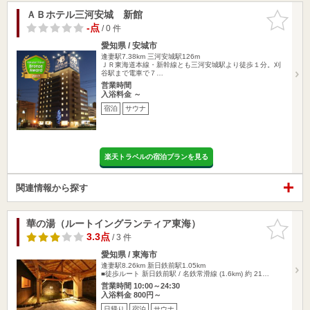
ＡＢホテル三河安城 新館
お気に入
りに追加
-点
/ 0 件
愛知県 / 安城市
逢妻駅7.38km
三河安城駅126m
ＪＲ東海道本線・新幹線とも三河安城駅より徒歩１分。刈
谷駅まで電車で７…
営業時間
入浴料金 ～
宿泊
サウナ
楽天トラベルの宿泊プランを見る
関連情報から探す
華の湯（ルートイングランティア東海）
お気に入
りに追加
3.3点
/ 3 件
愛知県 / 東海市
逢妻駅8.26km
新日鉄前駅1.05km
■徒歩ルート 新日鉄前駅 / 名鉄常滑線 (1.6km) 約 21…
営業時間 10:00～24:30
入浴料金 800円～
日帰り
宿泊
サウナ