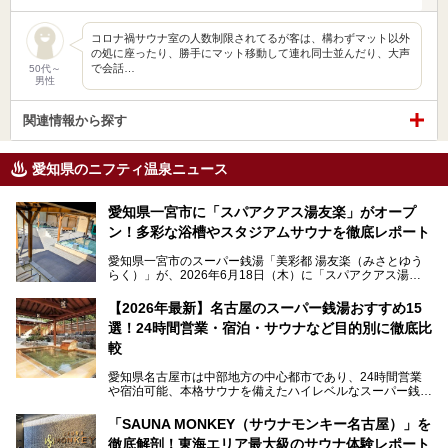
コロナ禍サウナ室の人数制限されてるが客は、構わずマット以外
の処に座ったり、勝手にマット移動して連れ同士並んだり、大声
で会話…
50代～
男性
関連情報から探す
愛知県のニフティ温泉ニュース
愛知県一宮市に「スパアクアス湯友楽」がオープ
ン！多彩な浴槽やスタジアムサウナを徹底レポート
愛知県一宮市のスーパー銭湯「美彩都 湯友楽（みさとゆう
らく）」が、2026年6月18日（木）に「スパアクアス湯友
楽」としてリニューアルオープン！
【2026年最新】名古屋のスーパー銭湯おすすめ15
この地で30年にわたり愛され続けてきた施設だからこそ、
選！24時間営業・宿泊・サウナなど目的別に徹底比
地元住民をはじめオープンを待ちわびている人も多いのでは
ないでしょうか。
較
老朽化した設備の補修を機に、2年前からじっくり構想を練
ってきたというだけあって、館内の充実度は想像以上。
愛知県名古屋市は中部地方の中心都市であり、24時間営業
以前の4倍に拡張したという露天エリアや10の浴槽、40人収
や宿泊可能、本格サウナを備えたハイレベルなスーパー銭湯
容の巨大なスタジアムサウナに、岩盤浴やリラクゼーション
が密集する激戦区です。
までまるごと楽しめる施設に生まれ変わりました。
「SAUNA MONKEY（サウナモンキー名古屋）」を
そのため、「日々の仕事の疲れを心身ともにリセットした
今回は、全面リニューアルして新しくなった「スパアクアス
徹底解剖！東海エリア最大級のサウナ体験レポート
い」「休日に時間を忘れて1日中ダラダラ過ごしたい」「コ