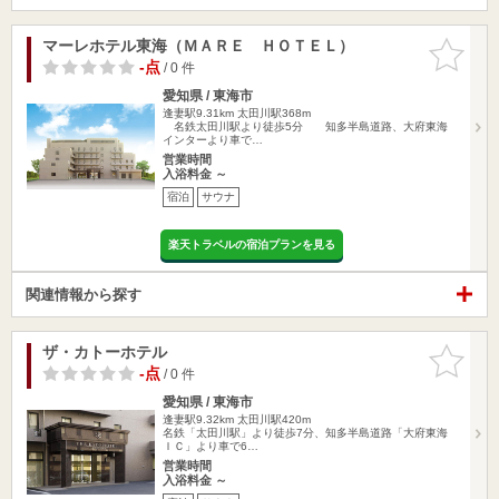
マーレホテル東海（ＭＡＲＥ ＨＯＴＥＬ）
お気に入
りに追加
-点
/ 0 件
愛知県 / 東海市
逢妻駅9.31km
太田川駅368m
名鉄太田川駅より徒歩5分 知多半島道路、大府東海
インターより車で…
営業時間
入浴料金 ～
宿泊
サウナ
楽天トラベルの宿泊プランを見る
関連情報から探す
ザ・カトーホテル
お気に入
りに追加
-点
/ 0 件
愛知県 / 東海市
逢妻駅9.32km
太田川駅420m
名鉄「太田川駅」より徒歩7分、知多半島道路「大府東海
ＩＣ」より車で6…
営業時間
入浴料金 ～