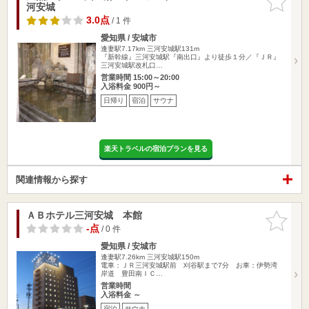
河安城
りに追加
3.0点
/ 1 件
愛知県 / 安城市
逢妻駅7.17km
三河安城駅131m
『新幹線』三河安城駅『南出口』より徒歩１分／『ＪＲ』
三河安城駅改札口…
営業時間 15:00～20:00
入浴料金 900円～
日帰り
宿泊
サウナ
楽天トラベルの宿泊プランを見る
関連情報から探す
ＡＢホテル三河安城 本館
お気に入
りに追加
-点
/ 0 件
愛知県 / 安城市
逢妻駅7.26km
三河安城駅150m
電車：ＪＲ三河安城駅前 刈谷駅まで7分 お車：伊勢湾
岸道 豊田南ＩＣ…
営業時間
入浴料金 ～
宿泊
サウナ