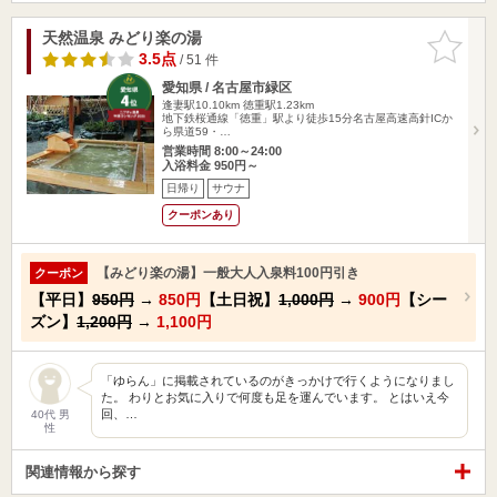
天然温泉 みどり楽の湯
お気に入
りに追加
3.5点
/ 51 件
愛知県 / 名古屋市緑区
逢妻駅10.10km
徳重駅1.23km
地下鉄桜通線「徳重」駅より徒歩15分名古屋高速高針ICか
ら県道59・…
営業時間 8:00～24:00
入浴料金 950円～
日帰り
サウナ
クーポンあり
【みどり楽の湯】一般大人入泉料100円引き
クーポン
【平日】
950円
→
850円
【土日祝】
1,000円
→
900円
【シー
ズン】
1,200円
→
1,100円
「ゆらん」に掲載されているのがきっかけで行くようになりまし
た。 わりとお気に入りで何度も足を運んでいます。 とはいえ今
回、…
40代 男
性
関連情報から探す