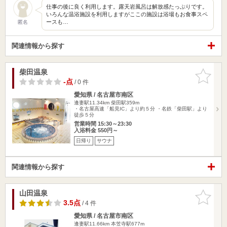
仕事の後に良く利用します。露天岩風呂は解放感たっぷりです。
いろんな温浴施設を利用しますがここの施設は浴場もお食事スペ
ースも…
匿名
関連情報から探す
柴田温泉
お気に入
りに追加
-点
/ 0 件
愛知県 / 名古屋市南区
逢妻駅11.34km
柴田駅359m
・名古屋高速「船見IC」より約５分 ・名鉄「柴田駅」より
徒歩５分
営業時間 15:30～23:30
入浴料金 550円～
日帰り
サウナ
関連情報から探す
山田温泉
お気に入
りに追加
3.5点
/ 4 件
愛知県 / 名古屋市南区
逢妻駅11.66km
本笠寺駅677m