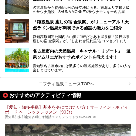
湯友楽」に一足早くお邪魔して取材してきました！
スパ良く非日常の極上体験を味わいたい」人向けの施設が多
名古屋駅から徒歩約5分の好立地にある、東海エリア最大級
くある点が魅力です！
のサウナ施設「SAUNA MONKEY/サウナモンキー名古屋」
をご存じですか？
今回は、名古屋市でおすすめのスーパー銭湯を紹介します。
「名古屋駅周辺ってサウナが少ないよね」という声をよく耳
お好みの温泉施設を見つけて楽しんでくださいね。
「猿投温泉 癒しの宿 金泉閣」がリニューアル！天
にするだけあり、アクセスの良さにも胸が高鳴ります。
然ラドン温泉が満喫できる施設の魅力をご紹介
今回は普段は男性専用となっているパブリックサウナが、女
性専用で公開される『レディースデー』が開催されたので、
愛知高原国定公園内の山奥に1軒だけある温泉宿「猿投温泉
さっそく取材してきました！
癒しの宿 金泉閣」が、“しあわせ隠れ里”をコンセプトにリニ
ューアルオープンします。
名古屋市内の天然温泉「キャナル・リゾート」 温
天然ラドン温泉が堪能できるお風呂や、新設・改装された客
泉ソムリエがおすすめポイントを教えます！
室、地元の食材と温泉水で作られたお料理……。
新しくなった「猿投温泉 癒しの宿 金泉閣」の魅力を丸ごと
愛知県名古屋市内には数多くの温浴施設があり、多くの人を
ご紹介します。
楽しませています。
その中でも今回は「キャナル・リゾート」について、温泉ソ
ムリエの目線で紹介していきます！
ニフティ温泉ニュースTOPへ
名古屋市内にはスーパー銭湯や日帰り温泉が多く、「どこに
行こうかな？」と悩んでしまう方も多いと思います。
おすすめのアクティビティ情報
ぜひこの記事を参考にして「キャナル・リゾート」に出かけ
てみるのはいかがでしょうか？
【愛知・知多半島】基本を身につけたい方！サーフィン・ボディ
ボード ベーシックレッスン（90分）
愛知県知多郡南知多町山海橋詰59マリンシャトウYAMAMI101