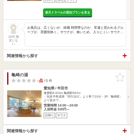
楽天トラベルの宿泊プランを見る
お風呂は、広くないが、綺麗 時間帯なのか、常連と思われるグル
ープが、雰囲気怖く。サウナが、狭いため、入りにくい サウナ…
20代 指
定しな
い
関連情報から探す
亀崎の湯
お気に入
りに追加
-点
/ 0 件
愛知県 / 半田市
逢妻駅8.81km
亀崎駅662m
・知多半島道路「阿久比IC」より車で10分・JR「亀崎駅」
より徒歩で…
営業時間 14:00～24:00
入浴料金 530円～
日帰り
サウナ
関連情報から探す