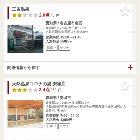
三吉温泉
お気に入
りに追加
2.0点
/ 3 件
愛知県 / 名古屋市南区
逢妻駅10.76km
柴田駅398m
名鉄常滑線柴田駅より徒歩6分
営業時間 15:00～21:45
入浴料金 550円～
日帰り
サウナ
関連情報から探す
天然温泉コロナの湯 安城店
お気に入
りに追加
3.4点
/ 51 件
愛知県 / 安城市
逢妻駅10.92km
南安城駅573m
名鉄西尾線南安城駅から徒歩5分JR東海道本線安城駅から
徒歩9分東名高…
営業時間 7:00～24:00
入浴料金 1,000円～
日帰り
サウナ