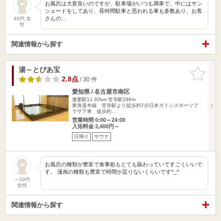
お風呂は大変良いのですが、駐車場がいつも満車で、中にはサン
シェードをしてあり、長時間駐車と思われる車も多数あり、お客
さんの…
40代 女
性
関連情報から探す
湯～とぴあ宝
お気に入
りに追加
2.8点
/ 30 件
愛知県 / 名古屋市南区
逢妻駅11.92km
笠寺駅296m
東海道本線 笠寺駅より徒歩約7分日本ガイシスポーツプ
ラザ下車 徒歩約…
営業時間 0:00～24:00
入浴料金 2,400円～
日帰り
サウナ
お風呂の種類が豊富で食事処もとても賑わっていてすごくいいで
す。 漫画の種類も豊富で時間が足りないくらいです^_^
～10代
女性
関連情報から探す