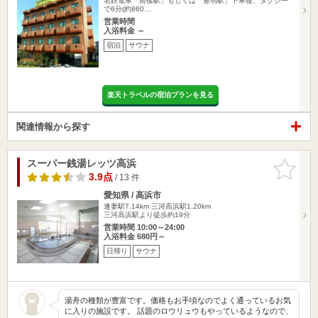
名鉄電車「前後駅」もしくは「豊明駅」下車後、タクシー
で6分(約860…
営業時間
入浴料金 ～
宿泊
サウナ
楽天トラベルの宿泊プランを見る
関連情報から探す
スーパー銭湯レッツ高浜
お気に入
りに追加
3.9点
/ 13 件
愛知県 / 高浜市
逢妻駅7.14km
三河高浜駅1.20km
三河高浜駅より徒歩約19分
営業時間 10:00～24:00
入浴料金 680円～
日帰り
サウナ
湯舟の種類が豊富です。価格もお手頃なのでよく通っているお気
に入りの施設です。 話題のロウリュウもやっているようなので、