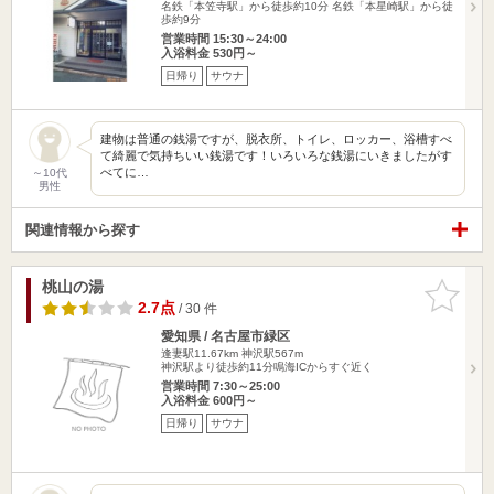
名鉄「本笠寺駅」から徒歩約10分 名鉄「本星崎駅」から徒
歩約9分
営業時間 15:30～24:00
入浴料金 530円～
日帰り
サウナ
建物は普通の銭湯ですが、脱衣所、トイレ、ロッカー、浴槽すべ
て綺麗で気持ちいい銭湯です！いろいろな銭湯にいきましたがす
べてに…
～10代
男性
関連情報から探す
桃山の湯
お気に入
りに追加
2.7点
/ 30 件
愛知県 / 名古屋市緑区
逢妻駅11.67km
神沢駅567m
神沢駅より徒歩約11分鳴海ICからすぐ近く
営業時間 7:30～25:00
入浴料金 600円～
日帰り
サウナ