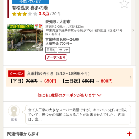
お気に入
今空いています
りに追加
有松温泉 喜多の湯
3.3点
/ 30 件
愛知県 / 大府市
逢妻駅5.09km
共和駅823m
JR東海道本線共和駅から徒歩15分 名四国道（国道23号
線）有松イ…
営業時間 9:00～24:00
入浴料金 700円～
日帰り
サウナ
クーポンあり
入浴料50円引き（8/10～16利用不可）
クーポン
【平日】
700円
→
650円
【土日祝】
850円
→
800円
他にも1種類のクーポンがあります
全て人工泉の大きなスーパー銭湯ですが、キャパいっぱいに混ん
でいて、幾つかの湯船には入ることが出来ませんでした。 内湯
は、主…
匿名
関連情報から探す