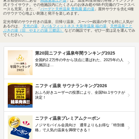
東京都墨田区にある「
両国湯屋江戸遊
」は、温度90度前後の本格フィンランド
式ドライサウナ。その他施設内にたくさんのお休み処やWi-Fi完備のワークスペ
ースも充実。また、「
バーデと天然温泉 豊島園 庭の湯
」屋外サウナを含む4種
のサウナで心地よい刺激と発汗を楽しめます。
定光寺駅のサウナ付きの温泉、日帰り温泉、スーパー銭湯の中でも特に人気が
あるのは、
天光の湯
、
スパ＆フィットネス 大泉寺温泉 福の湯
、
天然温泉こと
ぶきの湯（旧 やまとの湯 三郷店）
などの施設です。ぜひ一度は足を運んでみ
てください。
第20回ニフティ温泉年間ランキング2025
全国約2.2万件の中から頂点に選ばれた、2025年の人
気施設は…
ニフティ温泉 サウナランキング2026
おふろ好きユーザーの投票により、全国No.1サウナが
決定！
ニフティ温泉プレミアムクーポン
ノジマモバイル会員向け 通常よりもお得な「特別価
格」で人気の温泉を満喫できる！