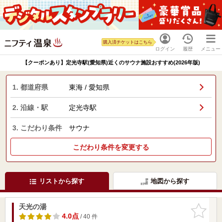
購入済チケットはこちら
ログイン
履歴
メニュー
【クーポンあり】定光寺駅(愛知県)近くのサウナ施設おすすめ(2026年版)
1. 都道府県
東海 / 愛知県
2. 沿線・駅
定光寺駅
3. こだわり条件
サウナ
こだわり条件を変更する
リストから探す
地図から探す
天光の湯
お気に入
りに追加
4.0点
/ 40 件