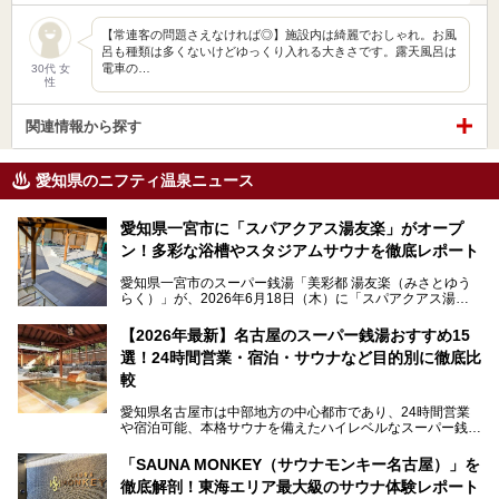
【常連客の問題さえなければ◎】施設内は綺麗でおしゃれ。お風
呂も種類は多くないけどゆっくり入れる大きさです。露天風呂は
電車の…
30代 女
性
関連情報から探す
愛知県のニフティ温泉ニュース
愛知県一宮市に「スパアクアス湯友楽」がオープ
ン！多彩な浴槽やスタジアムサウナを徹底レポート
愛知県一宮市のスーパー銭湯「美彩都 湯友楽（みさとゆう
らく）」が、2026年6月18日（木）に「スパアクアス湯友
楽」としてリニューアルオープン！
【2026年最新】名古屋のスーパー銭湯おすすめ15
この地で30年にわたり愛され続けてきた施設だからこそ、
選！24時間営業・宿泊・サウナなど目的別に徹底比
地元住民をはじめオープンを待ちわびている人も多いのでは
ないでしょうか。
較
老朽化した設備の補修を機に、2年前からじっくり構想を練
ってきたというだけあって、館内の充実度は想像以上。
愛知県名古屋市は中部地方の中心都市であり、24時間営業
以前の4倍に拡張したという露天エリアや10の浴槽、40人収
や宿泊可能、本格サウナを備えたハイレベルなスーパー銭湯
容の巨大なスタジアムサウナに、岩盤浴やリラクゼーション
が密集する激戦区です。
までまるごと楽しめる施設に生まれ変わりました。
「SAUNA MONKEY（サウナモンキー名古屋）」を
そのため、「日々の仕事の疲れを心身ともにリセットした
今回は、全面リニューアルして新しくなった「スパアクアス
徹底解剖！東海エリア最大級のサウナ体験レポート
い」「休日に時間を忘れて1日中ダラダラ過ごしたい」「コ