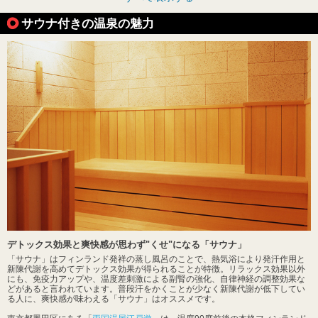
サウナ付きの温泉の魅力
デトックス効果と爽快感が思わず"くせ"になる「サウナ」
「サウナ」はフィンランド発祥の蒸し風呂のことで、熱気浴により発汗作用と
新陳代謝を高めてデトックス効果が得られることが特徴。リラックス効果以外
にも、免疫力アップや、温度差刺激による副腎の強化、自律神経の調整効果な
どがあると言われています。普段汗をかくことが少なく新陳代謝が低下してい
る人に、爽快感が味わえる「サウナ」はオススメです。