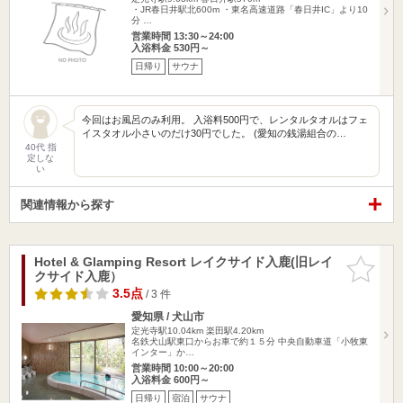
・JR春日井駅北600m ・東名高速道路「春日井IC」より10
分 …
営業時間 13:30～24:00
入浴料金 530円～
日帰り
サウナ
今回はお風呂のみ利用。 入浴料500円で、レンタルタオルはフェ
イスタオル小さいのだけ30円でした。 (愛知の銭湯組合の…
40代 指
定しな
い
関連情報から探す
Hotel & Glamping Resort レイクサイド入鹿(旧レイ
お気に入
クサイド入鹿）
りに追加
3.5点
/ 3 件
愛知県 / 犬山市
定光寺駅10.04km
楽田駅4.20km
名鉄犬山駅東口からお車で約１５分 中央自動車道「小牧東
インター」か…
営業時間 10:00～20:00
入浴料金 600円～
日帰り
宿泊
サウナ