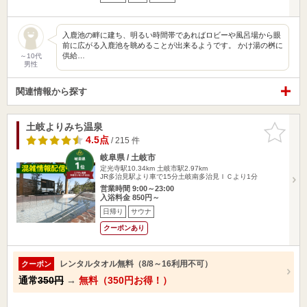
入鹿池の畔に建ち、明るい時間帯であればロビーや風呂場から眼
前に広がる入鹿池を眺めることが出来るようです。 かけ湯の桝に
供給…
～10代
男性
関連情報から探す
土岐よりみち温泉
お気に入
りに追加
4.5点
/ 215 件
岐阜県 / 土岐市
定光寺駅10.34km
土岐市駅2.97km
JR多治見駅より車で15分土岐南多治見ＩＣより1分
営業時間 9:00～23:00
入浴料金 850円～
日帰り
サウナ
クーポンあり
レンタルタオル無料（8/8～16利用不可）
クーポン
通常
350円
→
無料（350円お得！）