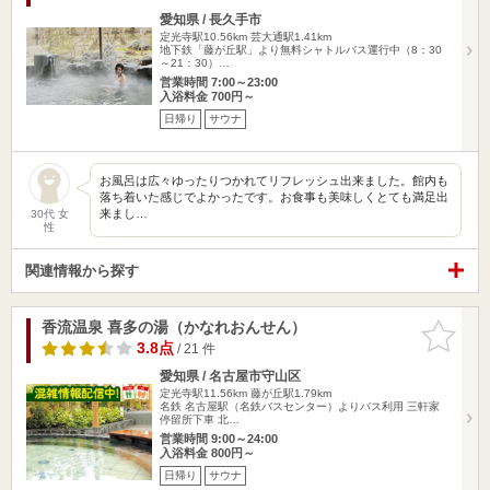
愛知県 / 長久手市
定光寺駅10.56km
芸大通駅1.41km
地下鉄「藤が丘駅」より無料シャトルバス運行中（8：30
～21：30）…
営業時間 7:00～23:00
入浴料金 700円～
日帰り
サウナ
お風呂は広々ゆったりつかれてリフレッシュ出来ました。館内も
落ち着いた感じでよかったです。お食事も美味しくとても満足出
来まし…
30代 女
性
関連情報から探す
香流温泉 喜多の湯（かなれおんせん）
お気に入
りに追加
3.8点
/ 21 件
愛知県 / 名古屋市守山区
定光寺駅11.56km
藤が丘駅1.79km
名鉄 名古屋駅（名鉄バスセンター）よりバス利用 三軒家
停留所下車 北…
営業時間 9:00～24:00
入浴料金 800円～
日帰り
サウナ