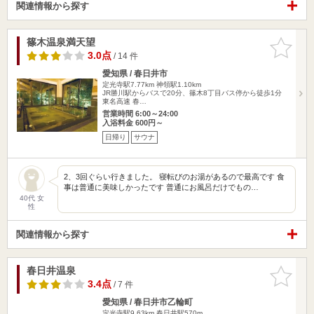
関連情報から探す
篠木温泉満天望
お気に入
りに追加
3.0点
/ 14 件
愛知県 / 春日井市
定光寺駅7.77km
神領駅1.10km
JR勝川駅からバスで20分、篠木8丁目バス停から徒歩1分
東名高速 春…
営業時間 6:00～24:00
入浴料金 600円～
日帰り
サウナ
2、3回ぐらい行きました。 寝転びのお湯があるので最高です 食
事は普通に美味しかったです 普通にお風呂だけでもの…
40代 女
性
関連情報から探す
春日井温泉
お気に入
りに追加
3.4点
/ 7 件
愛知県 / 春日井市乙輪町
定光寺駅9.63km
春日井駅570m