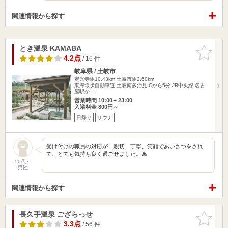
関連情報から探す
とき温泉 KAMABA
お気に入
りに追加
4.2点
/ 16 件
岐阜県 / 土岐市
定光寺駅10.43km
土岐市駅2.60km
東海環状自動車道 土岐南多治見ICから5分 JR中央線 名古
屋駅か…
営業時間 10:00～23:00
入浴料金 800円～
日帰り
サウナ
受け付けの職員の対応が、親切、丁寧、笑顔であいさつをされ
て、とても気持ち良く過ごせました。♨
50代～
男性
関連情報から探す
長久手温泉 ござらっせ
お気に入
りに追加
3.3点
/ 56 件