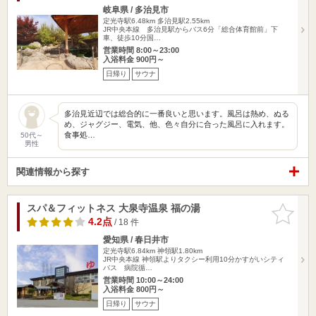
岐阜県 / 多治見市
定光寺駅6.48km
多治見駅2.55km
JR中央本線 多治見駅からバス6分「総合体育館前」下
車、徒歩10分国…
営業時間 8:00～23:00
入浴料金 900円～
日帰り
サウナ
多治見近辺では総合的に一番良いと思います。風呂は熱め、ぬる
め、ジャグジー、電気、他、色々自分に合った風呂に入れます。
食事処…
50代～
男性
関連情報から探す
スパ＆フィットネス 大泉寺温泉 福の湯
お気に入
りに追加
4.2点
/ 18 件
愛知県 / 春日井市
定光寺駅6.84km
神領駅1.80km
JR中央本線 神領駅よりタクシー利用10分かすがいシティ
バス 病院循…
営業時間 10:00～24:00
入浴料金 800円～
日帰り
サウナ