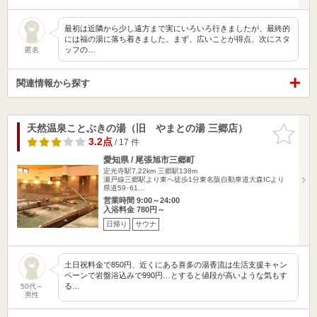
最初は近隣から少し遠方まで実にいろいろ行きましたが、最終的
には福の湯に落ち着きました。まず、広いことが得点、次にスタ
ッフの…
匿名
関連情報から探す
天然温泉ことぶきの湯（旧 やまとの湯 三郷店）
お気に入
りに追加
3.2点
/ 17 件
愛知県 / 尾張旭市三郷町
定光寺駅7.22km
三郷駅138m
瀬戸線三郷駅より東へ徒歩1分東名阪自動車道大森ICより
県道59･61…
営業時間 9:00～24:00
入浴料金 780円～
日帰り
サウナ
土日祝料金で850円、近くにある喜多の湯香流は生活支援キャン
ペーンで岩盤浴込みで990円…とすると値段が高いような気もす
る…
50代～
男性