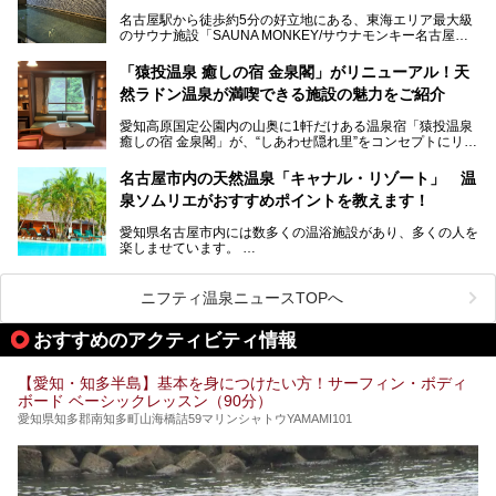
湯友楽」に一足早くお邪魔して取材してきました！
スパ良く非日常の極上体験を味わいたい」人向けの施設が多
名古屋駅から徒歩約5分の好立地にある、東海エリア最大級
くある点が魅力です！
のサウナ施設「SAUNA MONKEY/サウナモンキー名古屋」
をご存じですか？
今回は、名古屋市でおすすめのスーパー銭湯を紹介します。
「名古屋駅周辺ってサウナが少ないよね」という声をよく耳
お好みの温泉施設を見つけて楽しんでくださいね。
「猿投温泉 癒しの宿 金泉閣」がリニューアル！天
にするだけあり、アクセスの良さにも胸が高鳴ります。
然ラドン温泉が満喫できる施設の魅力をご紹介
今回は普段は男性専用となっているパブリックサウナが、女
性専用で公開される『レディースデー』が開催されたので、
愛知高原国定公園内の山奥に1軒だけある温泉宿「猿投温泉
さっそく取材してきました！
癒しの宿 金泉閣」が、“しあわせ隠れ里”をコンセプトにリニ
ューアルオープンします。
名古屋市内の天然温泉「キャナル・リゾート」 温
天然ラドン温泉が堪能できるお風呂や、新設・改装された客
泉ソムリエがおすすめポイントを教えます！
室、地元の食材と温泉水で作られたお料理……。
新しくなった「猿投温泉 癒しの宿 金泉閣」の魅力を丸ごと
愛知県名古屋市内には数多くの温浴施設があり、多くの人を
ご紹介します。
楽しませています。
その中でも今回は「キャナル・リゾート」について、温泉ソ
ムリエの目線で紹介していきます！
ニフティ温泉ニュースTOPへ
名古屋市内にはスーパー銭湯や日帰り温泉が多く、「どこに
行こうかな？」と悩んでしまう方も多いと思います。
おすすめのアクティビティ情報
ぜひこの記事を参考にして「キャナル・リゾート」に出かけ
てみるのはいかがでしょうか？
【愛知・知多半島】基本を身につけたい方！サーフィン・ボディ
ボード ベーシックレッスン（90分）
愛知県知多郡南知多町山海橋詰59マリンシャトウYAMAMI101