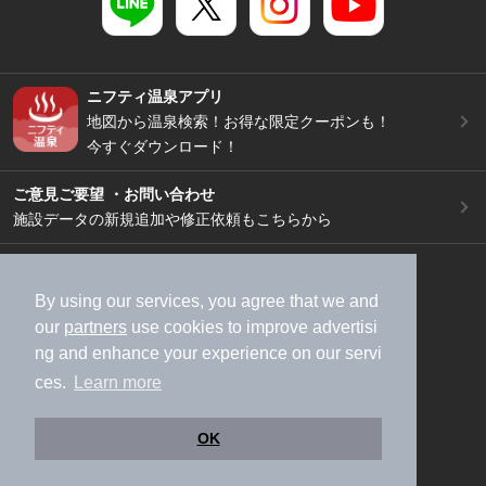
ニフティ温泉アプリ
地図から温泉検索！お得な限定クーポンも！
今すぐダウンロード！
ご意見ご要望 ・お問い合わせ
施設データの新規追加や修正依頼もこちらから
スマートフォン
/
PC
加盟店募集（資料請求）
広告出稿のご案内
By using our services, you agree that we and
our
partners
use cookies to improve advertisi
利用規約
ライフスタイルMEMBERS+規約
ng and enhance your experience on our servi
特定商取引法に基づく表記
ヘルプ
採用情報
ces.
Learn more
運営会社
個人情報保護ポリシー
©NIFTY Lifestyle Co., Ltd.
OK