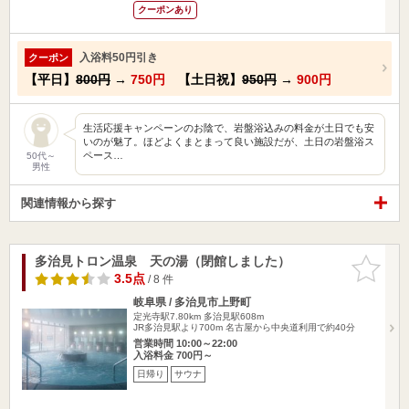
クーポンあり
入浴料50円引き
クーポン
【平日】
800円
→
750円
【土日祝】
950円
→
900円
生活応援キャンペーンのお陰で、岩盤浴込みの料金が土日でも安
いのが魅了。ほどよくまとまって良い施設だが、土日の岩盤浴ス
ペース…
50代～
男性
関連情報から探す
多治見トロン温泉 天の湯（閉館しました）
お気に入
りに追加
3.5点
/ 8 件
岐阜県 / 多治見市上野町
定光寺駅7.80km
多治見駅608m
JR多治見駅より700m 名古屋から中央道利用で約40分
営業時間 10:00～22:00
入浴料金 700円～
日帰り
サウナ