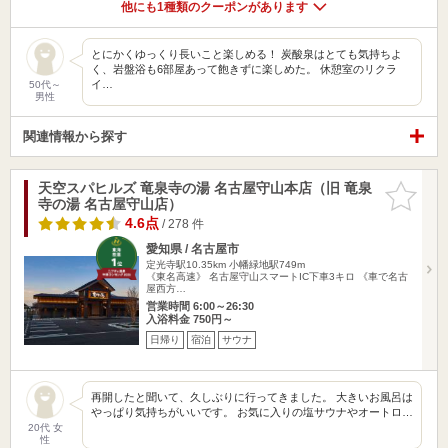
他にも1種類のクーポンがあります
とにかくゆっくり長いこと楽しめる！ 炭酸泉はとても気持ちよ
く、岩盤浴も6部屋あって飽きずに楽しめた。 休憩室のリクラ
イ…
50代～
男性
関連情報から探す
天空スパヒルズ 竜泉寺の湯 名古屋守山本店（旧 竜泉
お気に入
寺の湯 名古屋守山店）
りに追加
4.6点
/ 278 件
愛知県 / 名古屋市
定光寺駅10.35km
小幡緑地駅749m
《東名高速》 名古屋守山スマートIC下車3キロ 《車で名古
屋西方…
営業時間 6:00～26:30
入浴料金 750円～
日帰り
宿泊
サウナ
再開したと聞いて、久しぶりに行ってきました。 大きいお風呂は
やっぱり気持ちがいいです。 お気に入りの塩サウナやオートロ…
20代 女
性