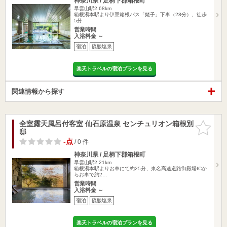
神奈川県 / 足柄下郡箱根町
早雲山駅2.68km
箱根湯本駅より伊豆箱根バス「姥子」下車（28分）、徒歩
5分
営業時間
入浴料金 ～
宿泊
硫酸塩泉
楽天トラベルの宿泊プランを見る
関連情報から探す
全室露天風呂付客室 仙石原温泉 センチュリオン箱根別
お気に入
邸
りに追加
-点
/ 0 件
神奈川県 / 足柄下郡箱根町
早雲山駅2.21km
箱根湯本駅よりお車にて約25分、東名高速道路御殿場ICか
らお車で約2…
営業時間
入浴料金 ～
宿泊
硫酸塩泉
楽天トラベルの宿泊プランを見る