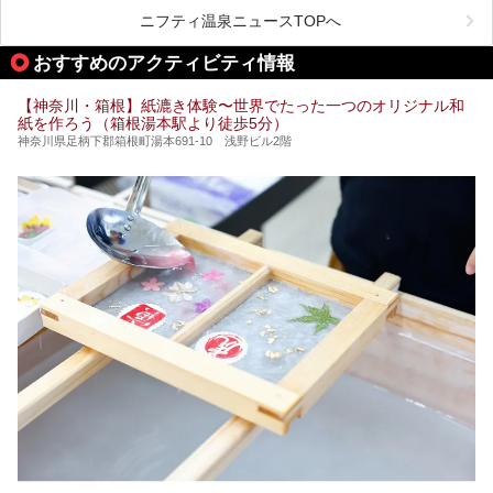
が楽しめるまさに眺望自慢の日帰り温泉。
します。
ニフティ温泉ニュースTOPへ
そしてここは全24室の「箱根 芦ノ湖畔蛸川温泉 龍宮殿」と
───
して宿泊もできます。宿泊者は「龍宮殿本館」の営業時間に
提供元：株式会社西武・プリンスホテルズワールドワイド
おすすめのアクティビティ情報
加えて、朝6時からの宿泊者専用時間帯にも「龍宮殿本館」
【PR】
のお風呂が利用できます。
この記事はザ・プリンス 箱根芦ノ湖のPR記事です。
【神奈川・箱根】紙漉き体験〜世界でたった一つのオリジナル和
今回は日帰り温泉としての「絶景日帰り温泉 龍宮殿本館
紙を作ろう（箱根湯本駅より徒歩5分）
（以下、龍宮殿本館）」と、旅館としての「箱根 芦ノ湖畔
蛸川温泉 龍宮殿（以下、龍宮殿）」の両方の魅力をたっぷ
神奈川県足柄下郡箱根町湯本691-10 浅野ビル2階
りお伝えします！
ここは箱根神社、九頭龍神社、白龍神社、箱根元宮と箱根の
4つの神社に囲まれたパワースポットです。
───
提供元：株式会社西武・プリンスホテルズワールドワイド
【PR】
この記事は箱根 芦ノ湖畔蛸川温泉 龍宮殿のPR記事です。