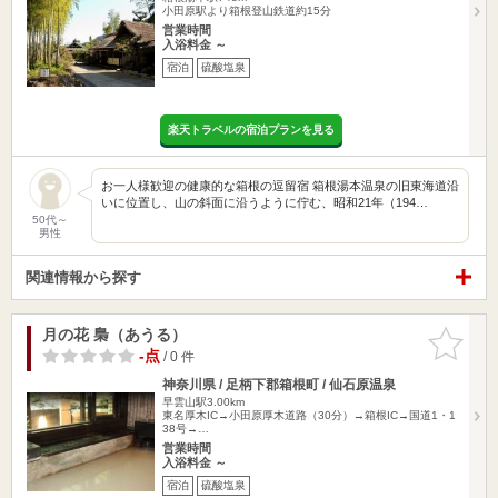
小田原駅より箱根登山鉄道約15分
営業時間
入浴料金 ～
宿泊
硫酸塩泉
楽天トラベルの宿泊プランを見る
お一人様歓迎の健康的な箱根の逗留宿 箱根湯本温泉の旧東海道沿
いに位置し、山の斜面に沿うように佇む、昭和21年（194…
50代～
男性
関連情報から探す
月の花 梟（あうる）
お気に入
りに追加
-点
/ 0 件
神奈川県 / 足柄下郡箱根町 / 仙石原温泉
早雲山駅3.00km
東名厚木IC→小田原厚木道路（30分）→箱根IC→国道1・1
38号→…
営業時間
入浴料金 ～
宿泊
硫酸塩泉