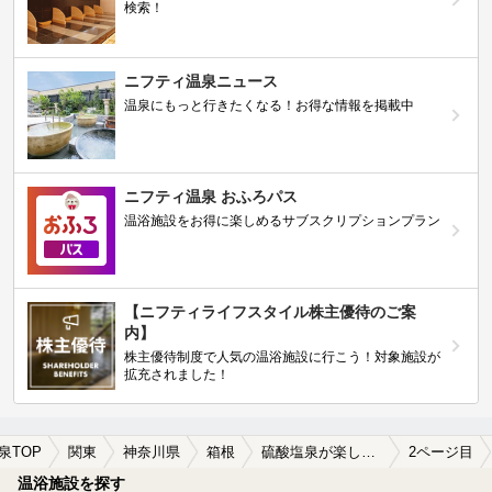
検索！
ニフティ温泉ニュース
温泉にもっと行きたくなる！お得な情報を掲載中
ニフティ温泉 おふろパス
温浴施設をお得に楽しめるサブスクリプションプラン
【ニフティライフスタイル株主優待のご案
内】
株主優待制度で人気の温浴施設に行こう！対象施設が
拡充されました！
泉TOP
関東
神奈川県
箱根
硫酸塩泉が楽しめる箱根の温泉、日帰り温泉、スーパー銭湯おすすめ
2ページ目
温浴施設を探す