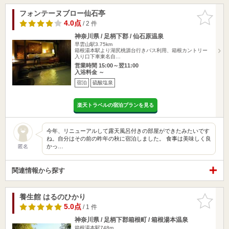
フォンテーヌブロー仙石亭
お気に入
りに追加
4.0点
/ 2 件
神奈川県 / 足柄下郡 / 仙石原温泉
早雲山駅3.75km
箱根湯本駅より湖尻桃源台行きバス利用、箱根カントリー
入り口下車東名自…
営業時間 15:00～翌11:00
入浴料金 ～
宿泊
硫酸塩泉
楽天トラベルの宿泊プランを見る
今年、リニューアルして露天風呂付きの部屋ができたみたいです
ね。自分はその前の昨年の秋に宿泊しました。 食事は美味しく良
かっ…
匿名
関連情報から探す
養生館 はるのひかり
お気に入
りに追加
5.0点
/ 1 件
神奈川県 / 足柄下郡箱根町 / 箱根湯本温泉
箱根湯本駅748m