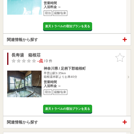
営業時間
入浴料金 ～
宿泊
硫酸塩泉
楽天トラベルの宿泊プランを見る
関連情報から探す
長寿湯 箱根荘
お気に入
りに追加
-点
/ 0 件
神奈川県 / 足柄下郡箱根町
早雲山駅3.35km
箱根湯本駅よりお車40分
営業時間
入浴料金 ～
宿泊
硫酸塩泉
楽天トラベルの宿泊プランを見る
関連情報から探す