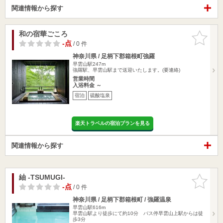
関連情報から探す
和の宿華ごころ
お気に入
りに追加
-点
/ 0 件
神奈川県 / 足柄下郡箱根町強羅
早雲山駅247m
強羅駅、早雲山駅まで送迎いたします。(要連絡)
営業時間
入浴料金 ～
宿泊
硫酸塩泉
楽天トラベルの宿泊プランを見る
関連情報から探す
紬 -TSUMUGI-
お気に入
りに追加
-点
/ 0 件
神奈川県 / 足柄下郡箱根町 / 強羅温泉
早雲山駅616m
早雲山駅より徒歩にて約10分 バス停早雲山上駅からは徒
歩3分