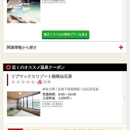
宿泊
硫酸塩泉
楽天トラベルの宿泊プランを見る
関連情報から探す
近くのオススメ温泉クーポン
リブマックスリゾート箱根仙石原
-点
/ 0 件
神奈川県 / 足柄下郡箱根町 / 仙石原温泉
営業時間 8:00～24:00
入浴料金 1,200円～
日帰り
宿泊