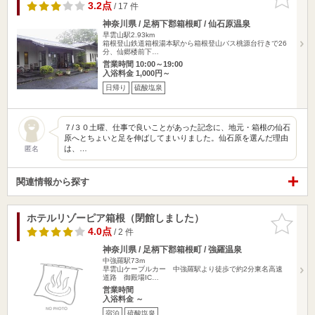
りに追加
3.2点
/ 17 件
神奈川県 / 足柄下郡箱根町 / 仙石原温泉
早雲山駅2.93km
箱根登山鉄道箱根湯本駅から箱根登山バス桃源台行きで26
分、仙郷楼前下…
営業時間 10:00～19:00
入浴料金 1,000円～
日帰り
硫酸塩泉
７/３０土曜、仕事で良いことがあった記念に、地元・箱根の仙石
原へとちょいと足を伸ばしてまいりました。仙石原を選んだ理由
は、…
匿名
関連情報から探す
ホテルリゾーピア箱根（閉館しました）
お気に入
りに追加
4.0点
/ 2 件
神奈川県 / 足柄下郡箱根町 / 強羅温泉
中強羅駅73m
早雲山ケーブルカー 中強羅駅より徒歩で約2分東名高速
道路 御殿場IC…
営業時間
入浴料金 ～
宿泊
硫酸塩泉