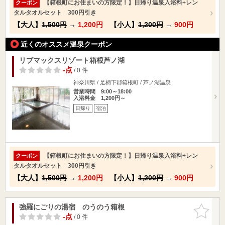
【箱根町にお住まいの方限定！】日帰り温泉入浴料+レン
クーポン
タルタオルセット 300円引き
【大人】
1,500円
→
1,200円
【小人】
1,200円
→
900円
近くのオススメ温泉クーポン
リブマックスリゾート箱根芦ノ湖
-点
/ 0 件
神奈川県 / 足柄下郡箱根町 / 芦ノ湖温泉
営業時間 9:00～18:00
入浴料金 1,200円～
日帰り
宿泊
【箱根町にお住まいの方限定！】日帰り温泉入浴料+レン
クーポン
タルタオルセット 300円引き
【大人】
1,500円
→
1,200円
【小人】
1,200円
→
900円
強羅にごりの湯宿 のうのう箱根
お気に入
りに追加
-点
/ 0 件