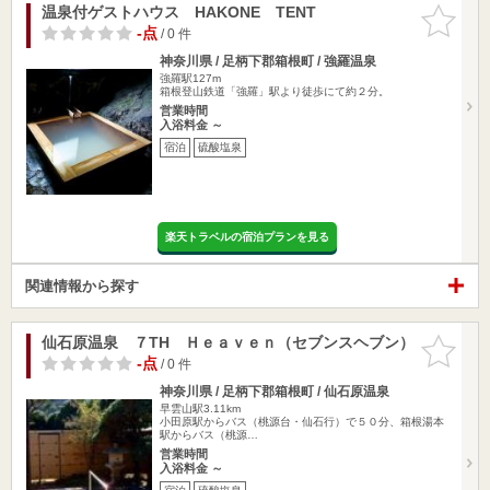
温泉付ゲストハウス HAKONE TENT
お気に入
りに追加
-点
/ 0 件
神奈川県 / 足柄下郡箱根町 / 強羅温泉
強羅駅127m
箱根登山鉄道「強羅」駅より徒歩にて約２分。
営業時間
入浴料金 ～
宿泊
硫酸塩泉
楽天トラベルの宿泊プランを見る
関連情報から探す
仙石原温泉 ７TH Ｈｅａｖｅｎ（セブンスヘブン）
お気に入
りに追加
-点
/ 0 件
神奈川県 / 足柄下郡箱根町 / 仙石原温泉
早雲山駅3.11km
小田原駅からバス（桃源台・仙石行）で５０分、箱根湯本
駅からバス（桃源…
営業時間
入浴料金 ～