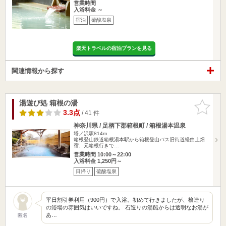
営業時間
入浴料金 ～
宿泊
硫酸塩泉
楽天トラベルの宿泊プランを見る
関連情報から探す
湯遊び処 箱根の湯
お気に入
りに追加
3.3点
/ 41 件
神奈川県 / 足柄下郡箱根町 / 箱根湯本温泉
塔ノ沢駅814m
箱根登山鉄道箱根湯本駅から箱根登山バス旧街道経由上畑
宿、元箱根行きで…
営業時間 10:00～22:00
入浴料金 1,250円～
日帰り
硫酸塩泉
平日割引券利用（900円）で入浴。初めて行きましたが、檜造り
の浴場の雰囲気はいいですね。 石造りの湯船からは透明なお湯が
あ…
匿名