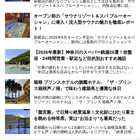
新横浜の新たなリフレッシュ拠点として注目を集める「サウ
ナリゾート＆スパ ブルーオーシャン」。内覧会記事に続
き、今回は実際に体験してみたリアルな様子をレポートしま
す。サウナや水風呂の気持ちよさはもちろん、リラックスス
オープン前の「サウナリゾート＆スパ ブルーオー
ペースの過ごしやすさまで徹底チェック。新横浜エリアで日
シャン」に潜入！没入型サウナの魅力を徹底レポー
常の疲れをリセットしたい人、ライブやスポーツ観戦遠征組
は必見です。
ト！
新横浜に2026年6月オープン予定の「サウナリゾート＆スパ
ブルーオーシャン」。館内には最新のプロジェクションマッ
ピングが多用され、まるで世界を旅しているかのような圧倒
的な“没入感（イマーシブ）”を体験できます。
【2026年最新】神奈川のスーパー銭湯26選！岩盤
浴・24時間営業・駅近など目的別おすすめ施設
「仕事の疲れをリセットしたいけれど遠出する元気はない」
今回は、そんな大注目の施設に一足先にお邪魔し、その全貌
「休日は漫画を読みながら一日中ダラダラ過ごしたい」
を見学させていただきました！
「子ども連れでも気兼ねなく、家事を忘れてリフレッシュし
たい」
サウナ室の中に咲き誇る桜、魚たちが泳ぐ水風呂、そしてバ
箱根 プリンスホテルの旗艦ホテル、「ザ・プリン
リのビーチを思わせる休憩スペース…。驚きの連続だった館
ス箱根芦ノ湖」で味わう建築美と優雅な休日
そんな「癒やされたい」という願いを叶えてくれるのが、神
内の様子をレポートします！
奈川県のスーパー銭湯。
神奈川県の箱根にプリンスホテル（西武プリンスホテルズ＆
神奈川県には、サウナや岩盤浴、一日中遊べるエンタメ施設
リゾーツ）のホテルは、「ザ・プリンス 箱根芦ノ湖」「芦
など、“非日常”を味わえるスーパー銭湯が数多く揃っていま
ノ湖畔 蛸川温泉 龍宮殿」「箱根湯の花プリンスホテル」
す。しかし、選択肢が多いからこそ「どの施設か迷ってしま
「箱根仙石原プリンスホテル」と4軒あり、今回ご紹介する
う」という人も多いはず。
「龍宮殿」で日帰り絶景温泉！文化財にひたり富士
「ザ・プリンス 箱根芦ノ湖」は、その中でもフラッグシッ
を眺める特等席。実は“お泊まり”も最高だった
プ（旗艦）に位置づけられる特別なホテルです。
そこで今回は、神奈川県内の人気施設26選を「安さ」「岩
盤浴・漫画の充実度」「景色の良さ」「高級感」「深夜営
首都圏から日帰りから1泊旅行にぴったりな箱根温泉郷。な
昭和の日本を代表する建築家の一人、村野藤吾が芦ノ湖の畔
業」「駅近」など、目的別に厳選して紹介します。
かでも芦ノ湖の湖畔は人気の高いエリアです。「絶景日帰り
に建てた桃源郷のようなホテルがここ。自家源泉の温泉や、
今の気分にぴったりの施設を見つけて、最高のリフレッシュ
温泉 龍宮殿本館」は、露天風呂から芦ノ湖と富士山の両方
こだわりぬいた食もあわせて、このホテルの魅力をレポート
時間を過ごす参考にしていただけますと幸いです。