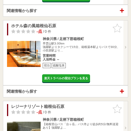
関連情報から探す
ホテル森の風箱根仙石原
お気に入
りに追加
-点
/ 0 件
神奈川県 / 足柄下郡箱根町
早雲山駅3.00km
強羅駅よりタクシーで15分、箱根湯本駅よりバスで30分、
小田原駅より…
営業時間
入浴料金 ～
宿泊
硫酸塩泉
楽天トラベルの宿泊プランを見る
関連情報から探す
レジーナリゾート箱根仙石原
お気に入
りに追加
-点
/ 0 件
神奈川県 / 足柄下郡箱根町
【箱根登山バス「台ヶ岳」バス停より徒歩約5分/無料送迎
あり】強羅駅よ…