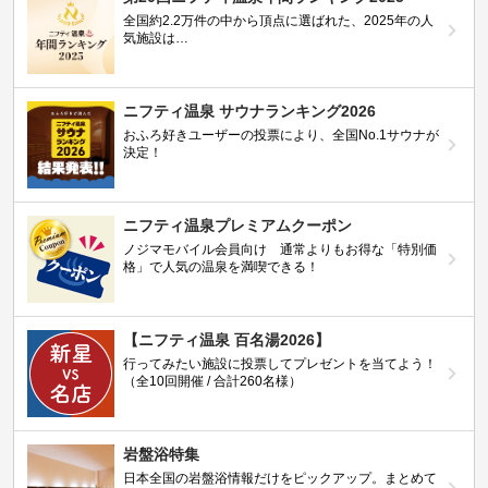
全国約2.2万件の中から頂点に選ばれた、2025年の人
気施設は…
ニフティ温泉 サウナランキング2026
おふろ好きユーザーの投票により、全国No.1サウナが
決定！
ニフティ温泉プレミアムクーポン
ノジマモバイル会員向け 通常よりもお得な「特別価
格」で人気の温泉を満喫できる！
【ニフティ温泉 百名湯2026】
行ってみたい施設に投票してプレゼントを当てよう！
（全10回開催 / 合計260名様）
岩盤浴特集
日本全国の岩盤浴情報だけをピックアップ。まとめて