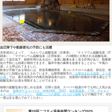
血圧降下や動脈硬化の予防にも活躍
含有成分によって、「カルシウム硫酸塩泉（石膏泉）」「ナトリウム硫酸塩泉（芒
硝泉）」「マグネシウム硫酸塩泉（正苦味泉）」の3種類に分類される硫酸塩泉。
総じて血圧低下、鎮静作用があるほか、血液に酸素を多く送る作用があり、動脈硬
化の予防にも効果が期待できます。脳卒中後の麻痺を改善することから「中風の
湯」とも呼ばれてきました。
飲泉が可能である場合には、胆道系機能障害、高コレステロール血症、胆石症、便
秘などに効能があるとされています。山梨県都留市の
「山梨泊まれる温泉 より道
の湯」
では、露天岩風呂や内風呂熱湯温泉のほか、信楽焼の壺風呂や寝る湯などで
硫酸塩泉のお湯を堪能することができます。
箱根の硫酸塩泉が楽しめる温泉、日帰り温泉、スーパー銭湯の中でも特に人気があ
るのは、
温泉付ゲストハウス HAKONE TENT
、
仙石原温泉 ７TH Ｈｅａｖ
ｅｎ（セブンスヘブン）
、
強羅にごりの湯宿 のうのう箱根
などの施設です。ぜひ
一度は足を運んでみてください。
第20回ニフティ温泉年間ランキング2025