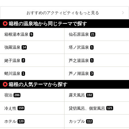
おすすめのアクティビティをもっと見る
箱根の温泉地から同じテーマで探す
箱根湯本温泉
仙石原温泉
5
21
強羅温泉
塔ノ沢温泉
14
1
姥子温泉
芦之湯温泉
2
1
蛸川温泉
芦ノ湖温泉
1
3
箱根の人気テーマから探す
宿泊
露天風呂
286
192
冷え性
貸切風呂、個室風呂
159
121
ホテル
カップル
120
112