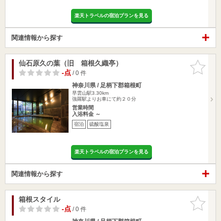
楽天トラベルの宿泊プランを見る
関連情報から探す
仙石原久の葉（旧 箱根久織亭）
お気に入
りに追加
-点
/ 0 件
神奈川県 / 足柄下郡箱根町
早雲山駅3.30km
強羅駅よりお車にて約２０分
営業時間
入浴料金 ～
宿泊
硫酸塩泉
楽天トラベルの宿泊プランを見る
関連情報から探す
箱根スタイル
お気に入
りに追加
-点
/ 0 件