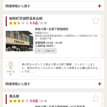
関連情報から探す
箱根町宮城野温泉会館
お気に入
りに追加
2.5点
/ 12 件
神奈川県 / 足柄下郡箱根町
強羅駅451m
箱根登山鉄道箱根湯本駅から箱根登山バス桃源台行きで20
分、宮城野下車…
営業時間 10:00～21:00
入浴料金 650円～
日帰り
硫酸塩泉
体の芯からガッツリ温まり帰りの車で爆睡、スッキリ！しまし
た。地元の方もこちらからご挨拶したら皆様そんな嫌な顔されな
いです。…
30代 女
性
関連情報から探す
萬岳楼
お気に入
りに追加
3.8点
/ 11 件
神奈川県 / 足柄下郡箱根町 / 仙石原温泉