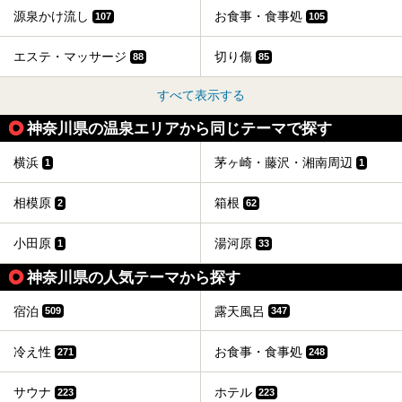
源泉かけ流し
お食事・食事処
107
105
エステ・マッサージ
切り傷
88
85
すべて表示する
神奈川県の温泉エリアから同じテーマで探す
横浜
茅ヶ崎・藤沢・湘南周辺
1
1
相模原
箱根
2
62
小田原
湯河原
1
33
神奈川県の人気テーマから探す
宿泊
露天風呂
509
347
冷え性
お食事・食事処
271
248
サウナ
ホテル
223
223