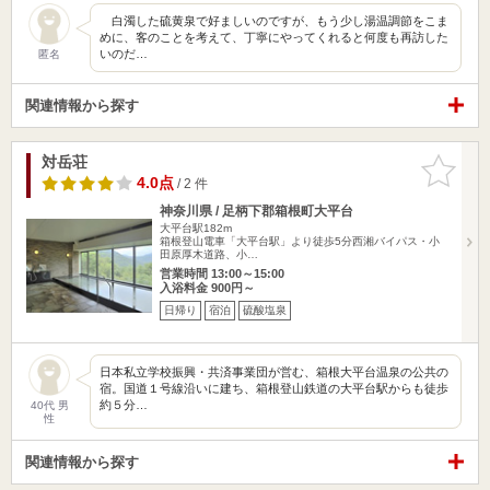
白濁した硫黄泉で好ましいのですが、もう少し湯温調節をこま
めに、客のことを考えて、丁寧にやってくれると何度も再訪した
いのだ…
匿名
関連情報から探す
対岳荘
お気に入
りに追加
4.0点
/ 2 件
神奈川県 / 足柄下郡箱根町大平台
大平台駅182m
箱根登山電車「大平台駅」より徒歩5分西湘バイパス・小
田原厚木道路、小…
営業時間 13:00～15:00
入浴料金 900円～
日帰り
宿泊
硫酸塩泉
日本私立学校振興・共済事業団が営む、箱根大平台温泉の公共の
宿。国道１号線沿いに建ち、箱根登山鉄道の大平台駅からも徒歩
約５分…
40代 男
性
関連情報から探す