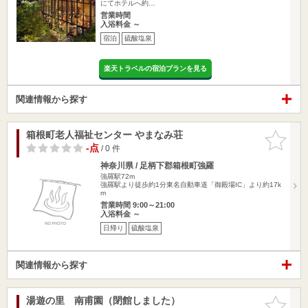
にてホテルへ約…
営業時間
入浴料金 ～
宿泊
硫酸塩泉
楽天トラベルの宿泊プランを見る
関連情報から探す
箱根町老人福祉センター やまなみ荘
お気に入
りに追加
-点
/ 0 件
神奈川県 / 足柄下郡箱根町強羅
強羅駅72m
強羅駅より徒歩約1分東名自動車道「御殿場IC」より約17k
m
営業時間 9:00～21:00
入浴料金 ～
日帰り
硫酸塩泉
関連情報から探す
湯遊の里 南甫園（閉館しました）
お気に入