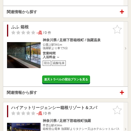
関連情報から探す
ふふ 箱根
お気に入
りに追加
-点
/ 0 件
神奈川県 / 足柄下郡箱根町 / 強羅温泉
公園上駅561m
強羅駅より車で5分
営業時間
入浴料金 ～
宿泊
硫酸塩泉
楽天トラベルの宿泊プランを見る
関連情報から探す
ハイアットリージェンシー箱根リゾート＆スパ
お気に入
りに追加
-点
/ 0 件
神奈川県 / 足柄下郡箱根町強羅
早雲山駅434m
箱根登山電車 強羅駅よりタクシー又はホテルシャトルバス