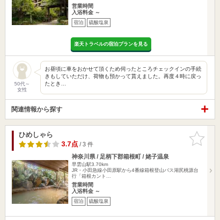
営業時間
入浴料金 ～
宿泊
硫酸塩泉
楽天トラベルの宿泊プランを見る
お昼頃に車をおかせて頂くため伺ったところチェックインの手続
きもしていただけ、荷物も預かって貰えました。再度４時に戻っ
たとき…
50代～
女性
関連情報から探す
ひめしゃら
お気に入
りに追加
3.7点
/ 3 件
神奈川県 / 足柄下郡箱根町 / 姥子温泉
早雲山駅3.70km
JR・小田急線小田原駅から4番線箱根登山バス湖尻桃源台
行「箱根カント…
営業時間
入浴料金 ～
宿泊
硫酸塩泉