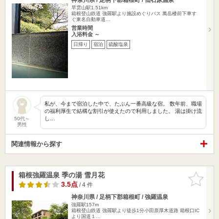
早雲山駅1.51km
箱根登山鉄道 強羅駅より施設めぐりバス 萬岳楼前下車す
ぐ東名自動車道…
営業時間
入浴料金 ～
日帰り
宿泊
硫酸塩泉
私が、今まで宿泊した中で、たぶん一番高級な宿。 数年前、職場
の福利厚生で結構な割引が使えたので利用しました。 湯は掛け流
し…
50代～
男性
関連情報から探す
箱根強羅温泉 季の湯 雪月花
お気に入
りに追加
3.5点
/ 4 件
神奈川県 / 足柄下郡箱根町 / 強羅温泉
強羅駅157m
箱根登山鉄道 強羅駅より徒歩1分小田原厚木道路 箱根口IC
より国道１…