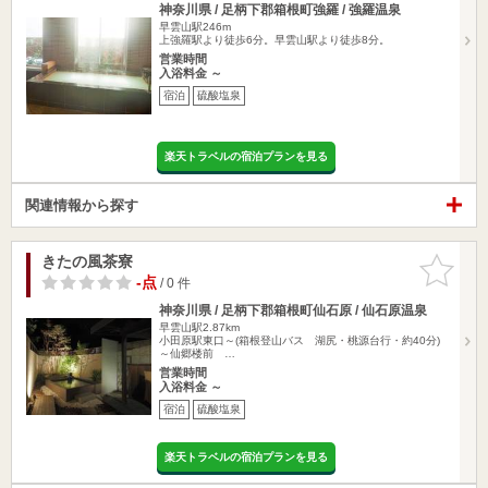
神奈川県 / 足柄下郡箱根町強羅 / 強羅温泉
早雲山駅246m
上強羅駅より徒歩6分。早雲山駅より徒歩8分。
営業時間
入浴料金 ～
宿泊
硫酸塩泉
楽天トラベルの宿泊プランを見る
関連情報から探す
きたの風茶寮
お気に入
りに追加
-点
/ 0 件
神奈川県 / 足柄下郡箱根町仙石原 / 仙石原温泉
早雲山駅2.87km
小田原駅東口～(箱根登山バス 湖尻・桃源台行・約40分)
～仙郷楼前 …
営業時間
入浴料金 ～
宿泊
硫酸塩泉
楽天トラベルの宿泊プランを見る