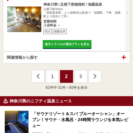
神奈川県 / 足柄下郡箱根町 / 強羅温泉
公園下駅469m
「箱根湯本駅」より箱根登山鉄道で「強羅駅」下車、強羅
駅より徒歩にて約…
営業時間
入浴料金 ～
宿泊
硫酸塩泉
楽天トラベルの宿泊プランを見る
関連情報から探す
1
2
3
62
件中 31件～60件を表示
神奈川県のニフティ温泉ニュース
「サウナリゾート＆スパ ブルーオーシャン」オー
プン！サウナ・水風呂・24時間ラウンジを本気レビ
ュー