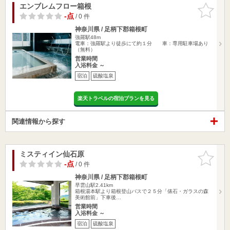
エンブレムフロー箱根
お気に入
りに追加
-点
/ 0 件
神奈川県 / 足柄下郡箱根町
強羅駅48m
電車：強羅駅より徒歩にて約１分 車：専用駐車場あり
（無料）
営業時間
入浴料金 ～
宿泊
硫酸塩泉
楽天トラベルの宿泊プランを見る
関連情報から探す
ミスティイン仙石原
お気に入
りに追加
-点
/ 0 件
神奈川県 / 足柄下郡箱根町
早雲山駅2.41km
箱根湯本駅より箱根登山バスで２５分「俵石・ガラスの森
美術館前」下車後…
営業時間
入浴料金 ～
宿泊
硫酸塩泉