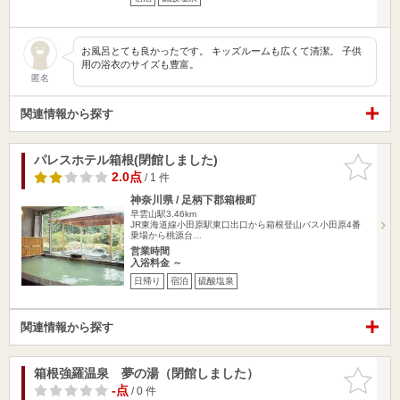
お風呂とても良かったです。 キッズルームも広くて清潔。 子供
用の浴衣のサイズも豊富。
匿名
関連情報から探す
パレスホテル箱根(閉館しました)
お気に入
りに追加
2.0点
/ 1 件
神奈川県 / 足柄下郡箱根町
早雲山駅3.46km
JR東海道線小田原駅東口出口から箱根登山バス小田原4番
乗場から桃源台…
営業時間
入浴料金 ～
日帰り
宿泊
硫酸塩泉
関連情報から探す
箱根強羅温泉 夢の湯（閉館しました）
お気に入
りに追加
-点
/ 0 件