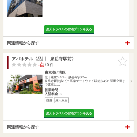
楽天トラベルの宿泊プランを見る
関連情報から探す
アパホテル〈品川 泉岳寺駅前〉
お気に入
りに追加
-点
/ 0 件
東京都 / 港区
北千束駅5.46km
泉岳寺駅92m
泉岳寺駅徒歩1分! 高輪ゲートウェイ駅徒歩4分! 羽田空港ま
で電車に…
営業時間
入浴料金 ～
宿泊
露天風呂
楽天トラベルの宿泊プランを見る
関連情報から探す