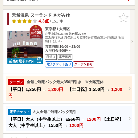
天然温泉 ヌーランド さがみゆ
お気に入
りに追加
4.3点
/ 151 件
東京都 / 大田区
北千束駅6.31km
雑色駅276m
京浜急行本線 雑色駅より徒歩3分首都高速1号羽田線 羽田
出口（上り）…
営業時間 10:00～23:00
入浴料金 500円～
日帰り
露天風呂
電子チケットあり
クーポンあり
全館ご利用パック最大350円引き ※火曜定休
クーポン
【平日】
1,250円
→
1,200円
【土日祝】
1,550円
→
1,200
円
大人全館ご利用パック割引
電子チケット
【平日】大人（中学生以上）
1250円
→
1200円
【土日祝】
大人（中学生以上）
1550円
→
1200円