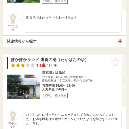
日帰り
露天風呂
開放的でよかったですまた行きます
20代 女
性
関連情報から探す
ぽかぽかランド 鷹番の湯（たかばんのゆ）
お気に入
りに追加
3.1点
/ 17 件
東京都 / 目黒区
北千束駅2.65km
学芸大学駅401m
東急東横線「学芸大学」駅から徒歩7分
営業時間 15:00～23:00
入浴料金 550円～
日帰り
露天風呂
ひさしぶりに行ったらリニューアルしてきれいになっていまし
た。お湯も以前は塩素のニオイがしていたような気がするのです
が、それ…
50代～
女性