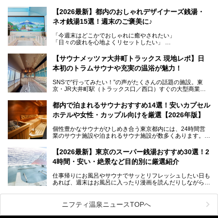
レトロでノスタルジックなタイル絵はそのまま、昔からここ
【2026最新】都内のおしゃれデザイナーズ銭湯・
を知る地元の人にも、新しく足を運んでくれる人にも愛され
ネオ銭湯15選！週末のご褒美に♪
る、今の時代の"銭湯"として生まれ変わりました。洞窟のよ
うなユニークなサウナ、自家醸造のクラフトビールが飲める
「今週末はどこかでおしゃれに癒やされたい」
ビアバーなど、新しく登場したスポットも併せて紹介しま
「日々の疲れを心地よくリセットしたい」
す。充実した設備があるのに、基本の入浴料が銭湯価格の5
──そんなときにおすすめなのが、今、都内で大きなブーム
50円というのも嬉しすぎます！
となっている新しいスタイルの銭湯です。
【サウナメッツァ大井町トラックス 現地レポ】日
本初のトラムサウナや充実の温浴が魅力！
最近、SNSやメディアで「デザイナーズ銭湯」や「ネオ銭
湯」という言葉をよく耳にしませんか？
SNSで“行ってみたい！”の声がたくさんの話題の施設。東
京・JR大井町駅（トラックス口／西口）すぐの大型商業施
本記事では、そもそもこれらがどんな銭湯なのか、その気に
設・大井町 トラックスに、2026年3月28日、「サウナメッ
なる違いを分かりやすく解説！さらに、都内で絶対に外せな
ツァ大井町トラックス」がニューオープン。施設の様子をレ
いおしゃれな名店15選を、おすすめの順番で一挙にご紹介
都内で泊まれるサウナおすすめ14選！安いカプセル
ポ―トします。
します。
ホテルや女性・カップル向けを厳選【2026年版】
個性豊かなサウナがひしめき合う東京都内には、24時間営
業のサウナ施設や泊まれるサウナ施設が数多くあります。
終電を逃した深夜の利用に限らず、時間を気にしないサウナ
を旅の目的とする「サ旅」や自分へのご褒美のための宿泊な
【2026最新】東京のスーパー銭湯おすすめ30選！2
ど、自分の好きなタイミングで好きなだけサ活ができるのが
4時間・安い・絶景など目的別に厳選紹介
魅力です。
仕事帰りにお風呂やサウナでサッとリフレッシュしたい日も
最近では、男性専用施設だけでなく、カップルや女性に嬉し
あれば、週末はお風呂に入ったり漫画を読んだりしながら一
い個室サウナも増えてきました。
日中ダラダラ過ごしたい日もあると思います。
この記事では、東京都内にある24時間営業のサウナの中か
また、終電を逃してしまい、「このまま朝までゆっくりでき
ら、特におすすめしたい施設14選をご紹介します。
ニフティ温泉ニュースTOPへ
る場所があれば」と探した経験がある人も多いのではないで
宿泊可能な施設もピックアップしているので、ぜひチェック
しょうか。
してみてください。