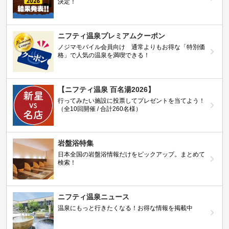
決定！
ニフティ温泉プレミアムクーポン
ノジマモバイル会員向け 通常よりもお得な「特別価
格」で人気の温泉を満喫できる！
【ニフティ温泉 百名湯2026】
行ってみたい施設に投票してプレゼントを当てよう！
（全10回開催 / 合計260名様）
岩盤浴特集
日本全国の岩盤浴情報だけをピックアップ。まとめて
検索！
ニフティ温泉ニュース
温泉にもっと行きたくなる！お得な情報を掲載中