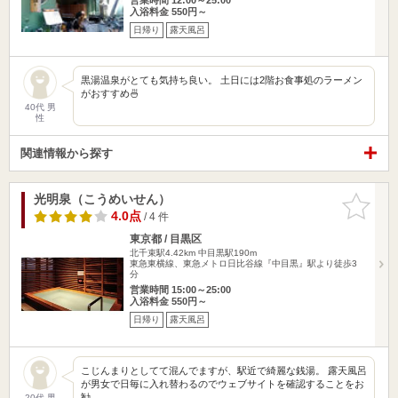
入浴料金 550円～
日帰り
露天風呂
黒湯温泉がとても気持ち良い。 土日には2階お食事処のラーメン
がおすすめ🍜
40代 男
性
関連情報から探す
光明泉（こうめいせん）
お気に入
りに追加
4.0点
/ 4 件
東京都 / 目黒区
北千束駅4.42km
中目黒駅190m
東急東横線、東急メトロ日比谷線『中目黒』駅より徒歩3
分
営業時間 15:00～25:00
入浴料金 550円～
日帰り
露天風呂
こじんまりとしてて混んでますが、駅近で綺麗な銭湯。 露天風呂
が男女で日毎に入れ替わるのでウェブサイトを確認することをお
勧…
20代 男