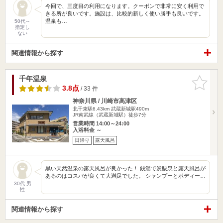
今回で、三度目の利用になります。クーポンで非常に安く利用で
きる所が良いです。施設は、比較的新しく使い勝手も良いです。
温泉も…
50代～
指定し
ない
関連情報から探す
千年温泉
お気に入
りに追加
3.8点
/ 33 件
神奈川県 / 川崎市高津区
北千束駅6.43km
武蔵新城駅490m
JR南武線（武蔵新城駅）徒歩7分
営業時間 14:00～24:00
入浴料金 ～
日帰り
露天風呂
黒い天然温泉の露天風呂が良かった！ 銭湯で炭酸泉と露天風呂が
あるのはコスパが良くて大満足でした。 シャンプーとボディー…
30代 男
性
関連情報から探す