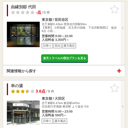
由縁別邸 代田
お気に入
りに追加
-点
/ 0 件
東京都 / 世田谷区
北千束駅6.43km
世田谷代田駅89m
【電車】 小田急線 京王井の頭線 下北沢駅南西口 徒歩
8分 小田…
営業時間 9:00～22:00
入浴料金 3,350円～
日帰り
宿泊
露天風呂
楽天トラベルの宿泊プランを見る
関連情報から探す
幸の湯
お気に入
りに追加
3.6点
/ 9 件
東京都 / 大田区
北千束駅6.47km
糀谷駅445m
京浜急行空港線 糀谷駅 より徒歩 5分
営業時間 6:00～23:00
入浴料金 550円～
日帰り
露天風呂