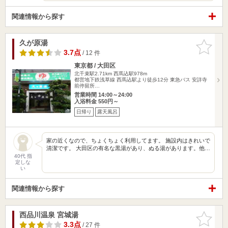
関連情報から探す
久が原湯
お気に入
りに追加
3.7点
/ 12 件
東京都 / 大田区
北千束駅2.71km
西馬込駅978m
都営地下鉄浅草線 西馬込駅より徒歩12分 東急バス 安詳寺
前停留所…
営業時間 14:00～24:00
入浴料金 550円～
日帰り
露天風呂
家の近くなので、ちょくちょく利用してます。 施設内はきれいで
清潔です。 大田区の有名な黒湯があり、ぬる湯があります。他…
40代 指
定しな
い
関連情報から探す
西品川温泉 宮城湯
お気に入
りに追加
3.3点
/ 27 件