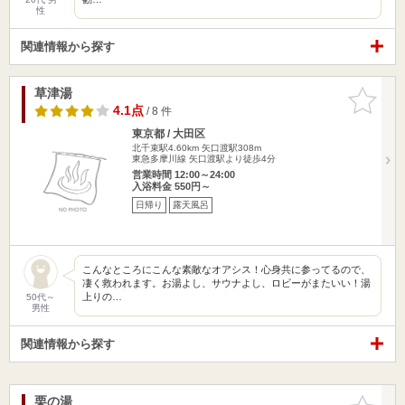
性
関連情報から探す
草津湯
お気に入
りに追加
4.1点
/ 8 件
東京都 / 大田区
北千束駅4.60km
矢口渡駅308m
東急多摩川線 矢口渡駅より徒歩4分
営業時間 12:00～24:00
入浴料金 550円～
日帰り
露天風呂
こんなところにこんな素敵なオアシス！心身共に参ってるので、
凄く救われます。お湯よし、サウナよし、ロビーがまたいい！湯
上りの…
50代～
男性
関連情報から探す
栗の湯
お気に入