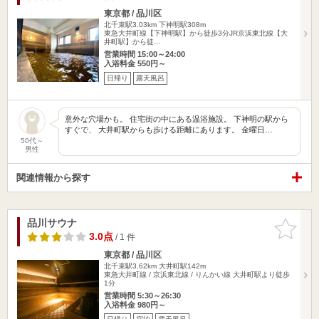
東京都 / 品川区
北千束駅3.03km
下神明駅308m
東急大井町線【下神明駅】から徒歩3分JR京浜東北線【大
井町駅】から徒…
営業時間 15:00～24:00
入浴料金 550円～
日帰り
露天風呂
意外な穴場かも。 住宅街の中にある温浴施設。 下神明の駅から
すぐで、 大井町駅からも歩ける距離にあります。 金曜日…
50代～
男性
関連情報から探す
品川サウナ
お気に入
りに追加
3.0点
/ 1 件
東京都 / 品川区
北千束駅3.62km
大井町駅142m
東急大井町線 / 京浜東北線 / りんかい線 大井町駅より徒歩
1分
営業時間 5:30～26:30
入浴料金 980円～