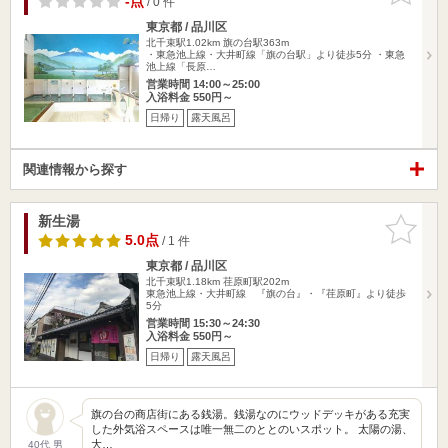
-点
/ 0 件
東京都 / 品川区
北千束駅1.02km
旗の台駅363m
・東急池上線・大井町線「旗の台駅」より徒歩5分 ・東急
池上線「長原…
営業時間 14:00～25:00
入浴料金 550円～
日帰り
露天風呂
関連情報から探す
新生湯
お気に入
りに追加
5.0点
/ 1 件
東京都 / 品川区
北千束駅1.18km
荏原町駅202m
東急池上線・大井町線 『旗の台』・『荏原町』より徒歩
5分
営業時間 15:30～24:30
入浴料金 550円～
日帰り
露天風呂
旗の台の商店街にある銭湯。銭湯なのにウッドデッキがある充実
した外気浴スペースは唯一無二のととのいスポット。 太陽の湯、
大…
40代 男