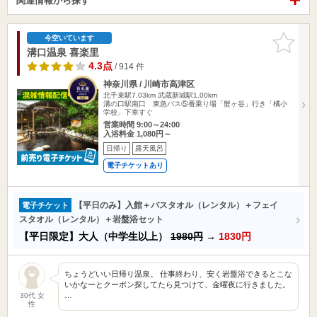
関連情報から探す
お気に入
今空いています
りに追加
溝口温泉 喜楽里
4.3点
/ 914 件
神奈川県 / 川崎市高津区
北千束駅7.03km
武蔵新城駅1.00km
溝の口駅南口 東急バス⑤番乗り場「蟹ヶ谷」行き「橘小
学校」下車すぐ
営業時間 9:00～24:00
入浴料金 1,080円～
日帰り
露天風呂
電子チケットあり
【平日のみ】入館＋バスタオル（レンタル）＋フェイ
電子チケット
スタオル（レンタル）＋岩盤浴セット
【平日限定】大人（中学生以上）
1980円
→
1830円
ちょうどいい日帰り温泉。 仕事終わり、安く岩盤浴できるとこな
いかなーとクーポン探してたら見つけて、金曜夜に行きました。
…
30代 女
性