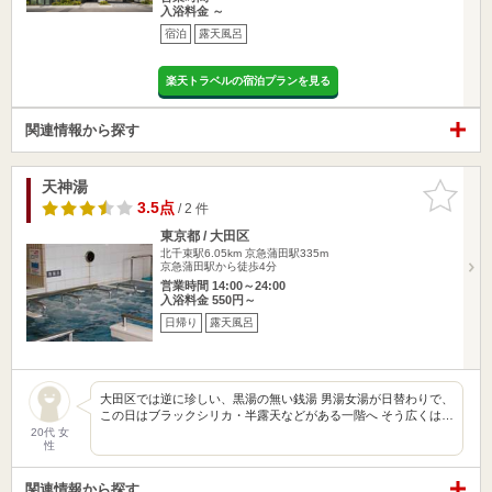
入浴料金 ～
宿泊
露天風呂
楽天トラベルの宿泊プランを見る
関連情報から探す
天神湯
お気に入
りに追加
3.5点
/ 2 件
東京都 / 大田区
北千束駅6.05km
京急蒲田駅335m
京急蒲田駅から徒歩4分
営業時間 14:00～24:00
入浴料金 550円～
日帰り
露天風呂
大田区では逆に珍しい、黒湯の無い銭湯 男湯女湯が日替わりで、
この日はブラックシリカ・半露天などがある一階へ そう広くは…
20代 女
性
関連情報から探す