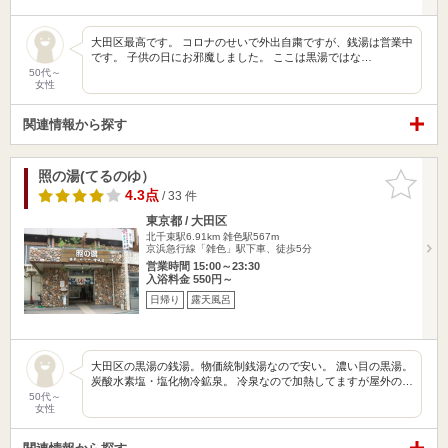
大田区最高です。 コロナのせいで外出自粛ですが、銭湯は営業中
です。 子供の日にお邪魔しました。 ここは黒湯ではな…
50代～
女性
関連情報から探す
照の湯(てるのゆ）
お気に入
りに追加
4.3点
/ 33 件
東京都 / 大田区
北千束駅6.91km
雑色駅567m
京浜急行線「雑色」駅下車、徒歩5分
営業時間 15:00～23:30
入浴料金 550円～
日帰り
露天風呂
大田区の黒湯の銭湯。物価統制銭湯なので安い。 濃い目の黒湯。
炭酸水素塩・塩化物冷鉱泉。 冷泉なので加熱してますが屋外の…
50代～
女性