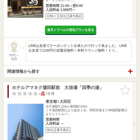
手、ドンキホーテ…
営業時間 11:00～翌9:00
入浴料金 1,580円～
日帰り
宿泊
露天風呂
楽天トラベルの宿泊プランを見る
LINEお友達でクーポンゲット出来たので行って来ました。 LINE
お友達で1100円の岩盤浴無料！有料ラウンジ無料！ドリ…
50代～
女性
関連情報から探す
ホテルアマネク蒲田駅前 大浴場「四季の湯」
お気に入
りに追加
-点
/ 0 件
東京都 / 大田区
北千束駅5.15km
蒲田駅129m
ＪＲ蒲田駅西口より徒歩１分。羽田空港までJR蒲田駅東口
よりシャトルバ…
営業時間
入浴料金 ～
宿泊
露天風呂