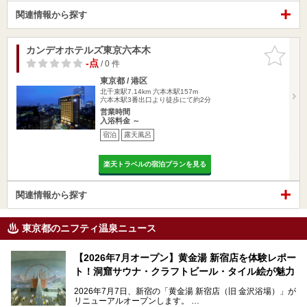
関連情報から探す
カンデオホテルズ東京六本木
お気に入
りに追加
-点
/ 0 件
東京都 / 港区
北千束駅7.14km
六本木駅157m
六本木駅3番出口より徒歩にて約2分
営業時間
入浴料金 ～
宿泊
露天風呂
楽天トラベルの宿泊プランを見る
関連情報から探す
東京都のニフティ温泉ニュース
【2026年7月オープン】黄金湯 新宿店を体験レポー
ト！洞窟サウナ・クラフトビール・タイル絵が魅力
2026年7月7日、新宿の「黄金湯 新宿店（旧 金沢浴場）」が
リニューアルオープンします。