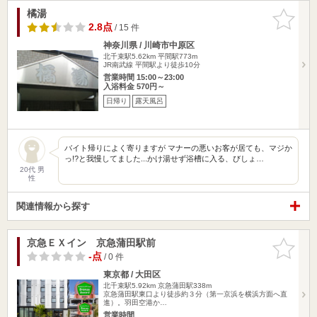
橘湯
お気に入
りに追加
2.8点
/ 15 件
神奈川県 / 川崎市中原区
北千束駅5.62km
平間駅773m
JR南武線 平間駅より徒歩10分
営業時間 15:00～23:00
入浴料金 570円～
日帰り
露天風呂
バイト帰りによく寄りますが マナーの悪いお客が居ても、マジか
っ!?と我慢してました...かけ湯せず浴槽に入る、びしょ…
20代 男
性
関連情報から探す
京急ＥＸイン 京急蒲田駅前
お気に入
りに追加
-点
/ 0 件
東京都 / 大田区
北千束駅5.92km
京急蒲田駅338m
京急蒲田駅東口より徒歩約３分（第一京浜を横浜方面へ直
進）。羽田空港か…
営業時間