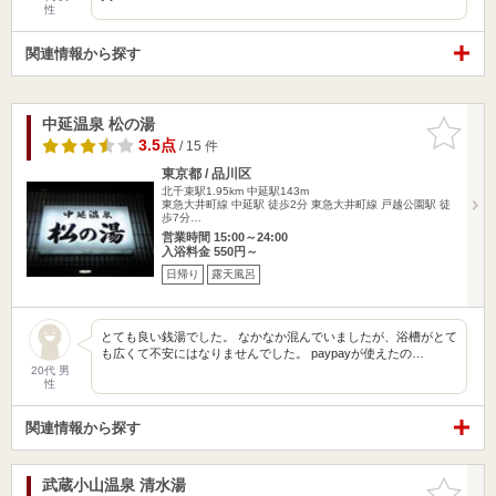
性
関連情報から探す
中延温泉 松の湯
お気に入
りに追加
3.5点
/ 15 件
東京都 / 品川区
北千束駅1.95km
中延駅143m
東急大井町線 中延駅 徒歩2分 東急大井町線 戸越公園駅 徒
歩7分…
営業時間 15:00～24:00
入浴料金 550円～
日帰り
露天風呂
とても良い銭湯でした。 なかなか混んでいましたが、浴槽がとて
も広くて不安にはなりませんでした。 paypayが使えたの…
20代 男
性
関連情報から探す
武蔵小山温泉 清水湯
お気に入