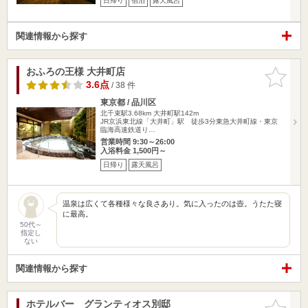
日帰り
宿泊
露天風呂
関連情報から探す
おふろの王様 大井町店
お気に入
りに追加
3.6点
/ 38 件
東京都 / 品川区
北千束駅3.68km
大井町駅142m
JR京浜東北線「大井町」駅 徒歩3分東急大井町線・東京
臨海高速鉄道り…
営業時間 9:30～26:00
入浴料金 1,500円～
日帰り
露天風呂
温泉は広くて各種様々な良さあり。気に入ったのは壺。うたた寝
に最高。
50代～
指定し
ない
関連情報から探す
ホテルバー グランティオス別邸
お気に入