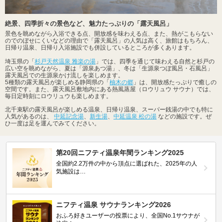
絶景、四季折々の景色など、魅力たっぷりの「露天風呂」
景色を眺めながら入浴できる点、開放感を味わえる点、また、熱がこもらない
のでのぼせにくいなどの理由で「露天風呂」の人気は高く、旅館はもちろん、
日帰り温泉、日帰り入浴施設でも併設しているところが多くあります。
埼玉県の「
杉戸天然温泉 雅楽の湯
」では、四季を通じて味わえる自然と杉戸の
広い空を眺めながら、夏は「源泉あつ湯」、冬は「生源泉つぼ風呂・石風呂」
露天風呂での生源泉かけ流しを楽しめます。
5種類の露天風呂が楽しめる静岡県の「
柚木の郷
」は、開放感たっぷりで癒しの
空間です。また、露天風呂敷地内にある熱風蒸屋（ロウリュウ サウナ）では、
毎日定時刻にロウリュウも楽しめます。
北千束駅の露天風呂が楽しめる温泉、日帰り温泉、スーパー銭湯の中でも特に
人気があるのは、
中延記念湯
、
新生湯
、
中延温泉 松の湯
などの施設です。ぜ
ひ一度は足を運んでみてください。
第20回ニフティ温泉年間ランキング2025
全国約2.2万件の中から頂点に選ばれた、2025年の人
気施設は…
ニフティ温泉 サウナランキング2026
おふろ好きユーザーの投票により、全国No.1サウナが