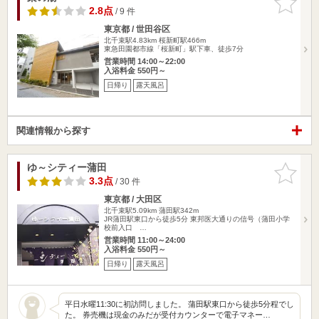
りに追加
2.8点
/ 9 件
東京都 / 世田谷区
北千束駅4.83km
桜新町駅466m
東急田園都市線「桜新町」駅下車、徒歩7分
営業時間 14:00～22:00
入浴料金 550円～
日帰り
露天風呂
関連情報から探す
ゆ～シティー蒲田
お気に入
りに追加
3.3点
/ 30 件
東京都 / 大田区
北千束駅5.09km
蒲田駅342m
JR蒲田駅東口から徒歩5分 東邦医大通りの信号（蒲田小学
校前入口 …
営業時間 11:00～24:00
入浴料金 550円～
日帰り
露天風呂
平日水曜11:30に初訪問しました。 蒲田駅東口から徒歩5分程でし
た。 券売機は現金のみだが受付カウンターで電子マネー…