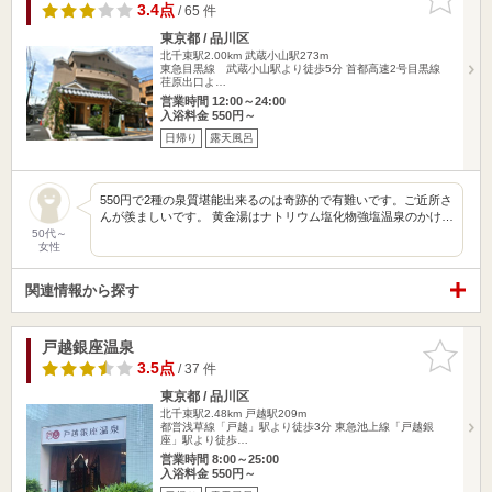
りに追加
3.4点
/ 65 件
東京都 / 品川区
北千束駅2.00km
武蔵小山駅273m
東急目黒線 武蔵小山駅より徒歩5分 首都高速2号目黒線
荏原出口よ…
営業時間 12:00～24:00
入浴料金 550円～
日帰り
露天風呂
550円で2種の泉質堪能出来るのは奇跡的で有難いです。ご近所さ
んが羨ましいです。 黄金湯はナトリウム塩化物強塩温泉のかけ…
50代～
女性
関連情報から探す
戸越銀座温泉
お気に入
りに追加
3.5点
/ 37 件
東京都 / 品川区
北千束駅2.48km
戸越駅209m
都営浅草線「戸越」駅より徒歩3分 東急池上線「戸越銀
座」駅より徒歩…
営業時間 8:00～25:00
入浴料金 550円～