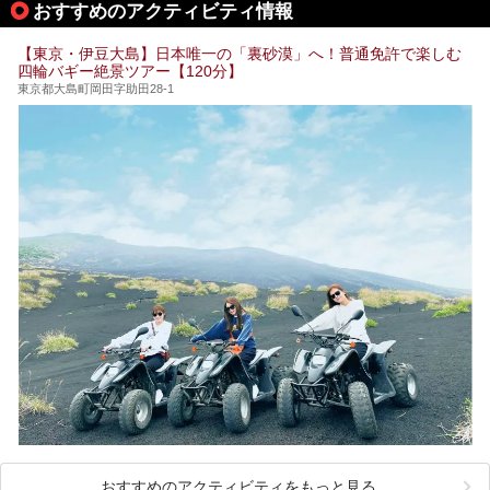
おすすめのアクティビティ情報
そこで本記事では、東京でおすすめのスーパー銭湯を、目的
別に厳選した30施設からご紹介します。
【東京・伊豆大島】日本唯一の「裏砂漠」へ！普通免許で楽しむ
24時間営業で宿泊できる施設や、1,000円以下で楽しめる安
四輪バギー絶景ツアー【120分】
い施設、デートや休日レジャーにもぴったりなエンタメ要素
が充実した施設など、利用のシーンに合わせて参考にしてく
東京都大島町岡田字助田28-1
ださい。
おすすめのアクティビティをもっと見る