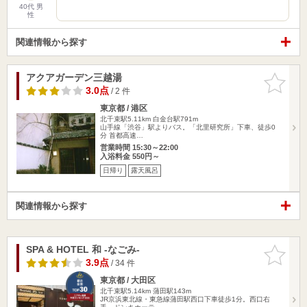
40代 男
性
関連情報から探す
アクアガーデン三越湯
お気に入
りに追加
3.0点
/ 2 件
東京都 / 港区
北千束駅5.11km
白金台駅791m
山手線「渋谷」駅よりバス。「北里研究所」下車、徒歩0
分 首都高速…
営業時間 15:30～22:00
入浴料金 550円～
日帰り
露天風呂
関連情報から探す
SPA & HOTEL 和 -なごみ-
お気に入
りに追加
3.9点
/ 34 件
東京都 / 大田区
北千束駅5.14km
蒲田駅143m
JR京浜東北線・東急線蒲田駅西口下車徒歩1分。西口右