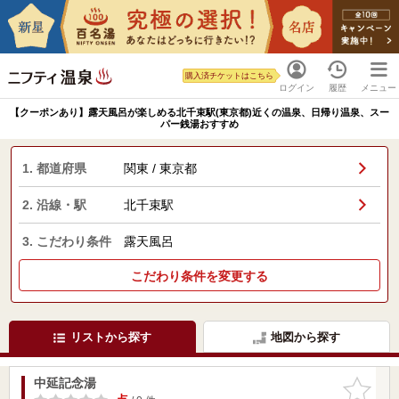
購入済チケットはこちら
ログイン
履歴
メニュー
【クーポンあり】露天風呂が楽しめる北千束駅(東京都)近くの温泉、日帰り温泉、スー
パー銭湯おすすめ
1. 都道府県
関東 / 東京都
2. 沿線・駅
北千束駅
3. こだわり条件
露天風呂
こだわり条件を変更する
リストから探す
地図から探す
中延記念湯
お気に入
りに追加