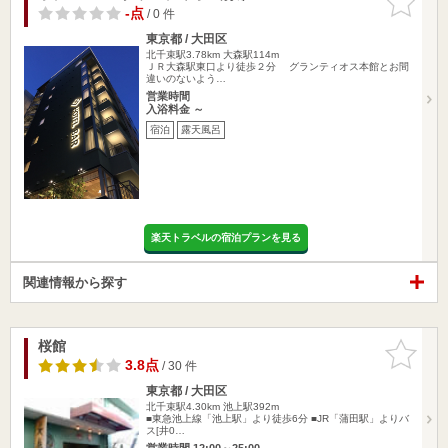
りに追加
-点
/ 0 件
東京都 / 大田区
北千束駅3.78km
大森駅114m
ＪＲ大森駅東口より徒歩２分 グランティオス本館とお間
違いのないよう…
営業時間
入浴料金 ～
宿泊
露天風呂
楽天トラベルの宿泊プランを見る
関連情報から探す
桜館
お気に入
りに追加
3.8点
/ 30 件
東京都 / 大田区
北千束駅4.30km
池上駅392m
■東急池上線「池上駅」より徒歩6分 ■JR「蒲田駅」よりバ
ス[井0…
営業時間 12:00～25:00