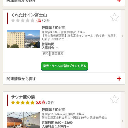
関連情報から探す
くれたけイン富士山
お気に入
りに追加
-点
/ 0 件
静岡県 / 富士市
蒲原駅9.84km
吉原本町駅1.41km
【富士市役所西隣】東名富士インターより約５分！吉原本
町駅よりお車にて…
営業時間
入浴料金 ～
宿泊
露天風呂
楽天トラベルの宿泊プランを見る
関連情報から探す
サウナ鷹の湯
お気に入
りに追加
5.0点
/ 3 件
静岡県 / 富士市
蒲原駅11.24km
入山瀬駅1.13km
新東名新富士料金所より国道139号と県道88号経由
営業時間 9:00～23:00
入浴料金 1,100円～