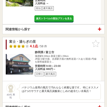
営業時間
入浴料金 ～
宿泊
露天風呂
楽天トラベルの宿泊プランを見る
関連情報から探す
富士・湯らぎの里
お気に入
りに追加
4.1点
/ 58 件
静岡県 / 富士市
蒲原駅8.86km
新富士駅1.09km
JR富士駅方面、吉原駅方面の無料送迎バスあり国道1号線
を新幹線新富士…
営業時間 9:00～23:00
入浴料金 880円～
日帰り
露天風呂
パナジウム使用の風呂で汚れもなく綺麗な湯です。 特にオススメ
は2つのサウナと露天風呂炭酸泉にしめの超冷たい水風呂！
40代 男
性