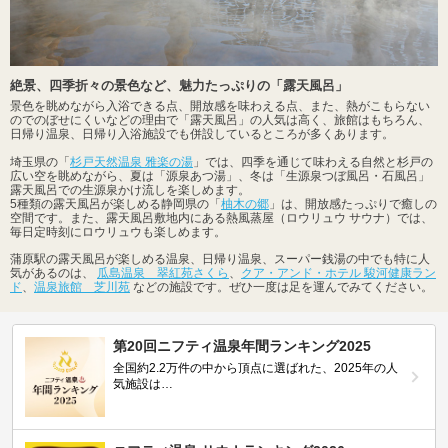
絶景、四季折々の景色など、魅力たっぷりの「露天風呂」
景色を眺めながら入浴できる点、開放感を味わえる点、また、熱がこもらない
のでのぼせにくいなどの理由で「露天風呂」の人気は高く、旅館はもちろん、
日帰り温泉、日帰り入浴施設でも併設しているところが多くあります。
埼玉県の「
杉戸天然温泉 雅楽の湯
」では、四季を通じて味わえる自然と杉戸の
広い空を眺めながら、夏は「源泉あつ湯」、冬は「生源泉つぼ風呂・石風呂」
露天風呂での生源泉かけ流しを楽しめます。
5種類の露天風呂が楽しめる静岡県の「
柚木の郷
」は、開放感たっぷりで癒しの
空間です。また、露天風呂敷地内にある熱風蒸屋（ロウリュウ サウナ）では、
毎日定時刻にロウリュウも楽しめます。
蒲原駅の露天風呂が楽しめる温泉、日帰り温泉、スーパー銭湯の中でも特に人
気があるのは、
瓜島温泉 翠紅苑さくら
、
クア・アンド・ホテル 駿河健康ラン
ド
、
温泉旅館 芝川苑
などの施設です。ぜひ一度は足を運んでみてください。
第20回ニフティ温泉年間ランキング2025
全国約2.2万件の中から頂点に選ばれた、2025年の人
気施設は…