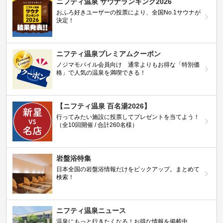
ニフティ温泉 サウナランキング2026
おふろ好きユーザーの投票により、全国No.1サウナが
決定！
ニフティ温泉プレミアムクーポン
ノジマモバイル会員向け 通常よりもお得な「特別価
格」で人気の温泉を満喫できる！
【ニフティ温泉 百名湯2026】
行ってみたい施設に投票してプレゼントを当てよう！
（全10回開催 / 合計260名様）
岩盤浴特集
日本全国の岩盤浴情報だけをピックアップ。まとめて
検索！
ニフティ温泉ニュース
温泉にもっと行きたくなる！お得な情報を掲載中