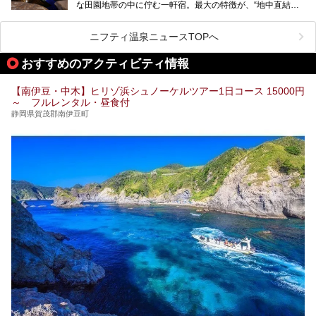
な田園地帯の中に佇む一軒宿。最大の特徴が、“地中直結か
ティなどを一挙にまとめピックアップ。伊豆稲取温泉を訪れ
け流し”と呼ばれるこの宿独自の湯使い(温泉供給方法)です。
る際の参考にしてくださいね！
地下に眠る源泉を加水・加温・消毒無し、さらには途中過程
で空気にも触れさせることなく浴槽まで提供。「究極の源泉
ニフティ温泉ニュースTOPへ
かけ流し」と言っても決して過言ではありません。
今回、桜田温泉「山芳園」の“温泉”を中心に、その魅力を詳
おすすめのアクティビティ情報
細レポート。また口コミの評判も非常に高い宿であり、客室
や食事も併せて徹底紹介します！
【南伊豆・中木】ヒリゾ浜シュノーケルツアー1日コース 15000円
～ フルレンタル・昼食付
静岡県賀茂郡南伊豆町