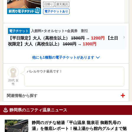
日帰り
露天風呂
電子チケットあり
入館料+タオルセット+会員券 割引
電子チケット
【平日限定】大人（高校生以上）
1500円
→
1200円
【土日
祝限定】大人（高校生以上）
1600円
→
1300円
他にも1種類の電子チケットがあります
バレルサウナ最高です！
20代 女
性
関連情報から探す
静岡県のニフティ温泉ニュース
静岡のガチな秘湯「平山温泉 龍泉荘 御殿乳母の
湯」を徹底レポート！極上湯から館内グルメまで魅