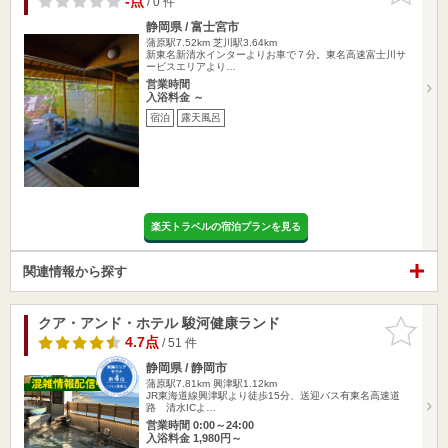
-点
/ 0 件
静岡県 / 富士宮市
蒲原駅7.52km
芝川駅3.64km
新東名新清水インターよりお車で７分。東名高速富士川サ
ービスエリアより…
営業時間
入浴料金 ～
宿泊
露天風呂
楽天トラベルの宿泊プランを見る
関連情報から探す
クア・アンド・ホテル 駿河健康ランド
お気に入
りに追加
4.7点
/ 51 件
静岡県 / 静岡市
蒲原駅7.81km
興津駅1.12km
JR東海道線興津駅より徒歩15分、送迎バス有東名高速道
路 清水ICよ…
営業時間 0:00～24:00
入浴料金 1,980円～