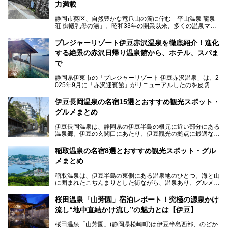
力満載
静岡市葵区、自然豊かな竜爪山の麓に佇む「平山温泉 龍泉
荘 御殿乳母の湯」。昭和33年の開業以来、多くの温泉マニ
アや地元の方々に愛され続けている、知る人ぞ知る鄙び系の
極上温泉です。お湯はもちろん、実はグルメも揃っているん
プレジャーリゾート伊豆赤沢温泉を徹底紹介！進化
です。多くのファンを持つ、その圧倒的なこだわりと魅力を
する絶景の赤沢日帰り温泉館から、ホテル、スパま
解説します。
で
静岡県伊東市の「プレジャーリゾート 伊豆赤沢温泉」は、2
025年9月に「赤沢迎賓館」がリニューアルしたのを皮切り
に、12月には「赤沢温泉ホテル」、「赤沢日帰り温泉
館」、「RED 28 HOTEL」がリニューアル。さらにこのあ
伊豆長岡温泉の名宿15選とおすすめ観光スポット・
とグランピング施設のGRAX EARTH FIELD（グラックスア
グルメまとめ
ースフィールド）、大型屋内アミューズメント施設のPLEA
SURE ARENA（プレジャーアリーナ）がぞくぞくオープン
伊豆長岡温泉は、静岡県の伊豆半島の根元に近い部分にある
予定。
温泉郷。伊豆の玄関口にあたり、伊豆観光の拠点に最適な立
地です。首都圏や名古屋圏からのアクセスが良く、宿泊はも
温泉は海一望の絶景、伊豆の幸満載の食や、全天候型のレジ
ちろん日帰りでも楽しめるのが魅力です。
ャー施設など、現在リニューアルオープンしている施設を中
稲取温泉の名宿8選とおすすめ観光スポット・グル
心に、家族連れでも大人だけでも、おひとりさまでも多彩な
メまとめ
この記事では、伊豆長岡温泉の歴史や魅力、おすすめの宿を
楽しみ方ができる「プレジャーリゾート 伊豆赤沢温泉」を
ピックアップ。周辺の観光・グルメスポットや日帰りで入れ
じっくり紹介します！
稲取温泉は、伊豆半島の東側にある温泉地のひとつ。海と山
る温泉施設も紹介します！
に囲まれたこぢんまりとした街ながら、温泉あり、グルメあ
───
り、見どころも多彩にあり、と魅力たっぷりの場所です。東
提供元：株式会社カトープレジャーグループ【PR】
京からは約2時間30分、直通電車もありアクセスしやすいの
この記事はプレジャーリゾート 伊豆赤沢温泉のPR記事で
桜田温泉「山芳園」宿泊レポート！究極の源泉かけ
もうれしいところ。
す。
流し“地中直結かけ流し”の魅力とは【伊豆】
この記事では、稲取温泉での宿泊におすすめの宿や日帰りで
桜田温泉「山芳園」(静岡県松崎町)は伊豆半島西部、のどか
入れる温泉施設、チェックしたい観光スポットやアクティビ