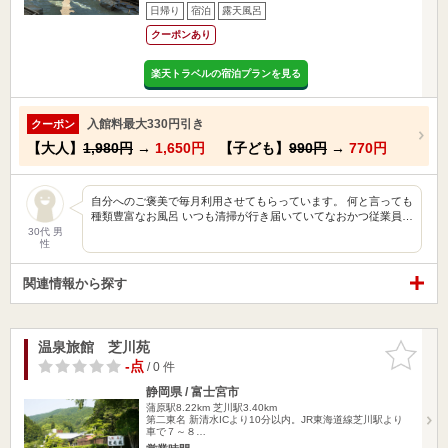
日帰り
宿泊
露天風呂
クーポンあり
楽天トラベルの宿泊プランを見る
入館料最大330円引き
クーポン
【大人】
1,980円
→
1,650円
【子ども】
990円
→
770円
自分へのご褒美で毎月利用させてもらっています。 何と言っても
種類豊富なお風呂 いつも清掃が行き届いていてなおかつ従業員…
30代 男
性
関連情報から探す
温泉旅館 芝川苑
お気に入
りに追加
-点
/ 0 件
静岡県 / 富士宮市
蒲原駅8.22km
芝川駅3.40km
第二東名 新清水ICより10分以内。JR東海道線芝川駅より
車で７～８…