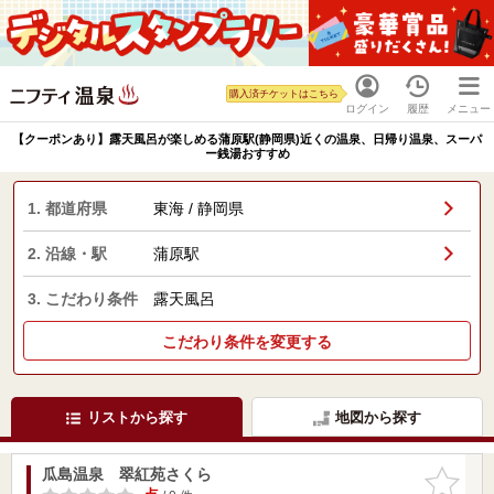
購入済チケットはこちら
ログイン
履歴
メニュー
【クーポンあり】露天風呂が楽しめる蒲原駅(静岡県)近くの温泉、日帰り温泉、スーパ
ー銭湯おすすめ
1. 都道府県
東海 / 静岡県
2. 沿線・駅
蒲原駅
3. こだわり条件
露天風呂
こだわり条件を変更する
リストから探す
地図から探す
瓜島温泉 翠紅苑さくら
お気に入
りに追加