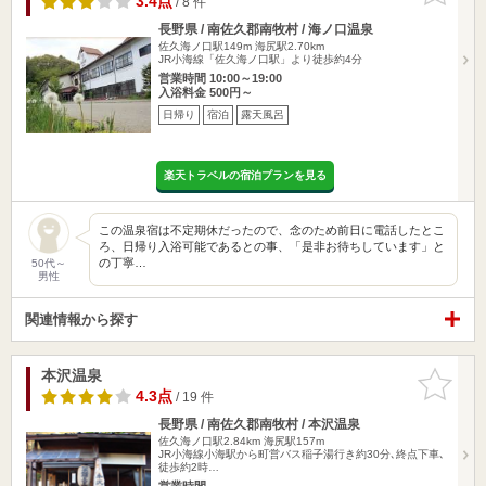
3.4点
/ 8 件
長野県 / 南佐久郡南牧村 / 海ノ口温泉
佐久海ノ口駅149m
海尻駅2.70km
JR小海線「佐久海ノ口駅」より徒歩約4分
営業時間 10:00～19:00
入浴料金 500円～
日帰り
宿泊
露天風呂
楽天トラベルの宿泊プランを見る
この温泉宿は不定期休だったので、念のため前日に電話したとこ
ろ、日帰り入浴可能であるとの事、「是非お待ちしています」と
の丁寧…
50代～
男性
関連情報から探す
本沢温泉
お気に入
りに追加
4.3点
/ 19 件
長野県 / 南佐久郡南牧村 / 本沢温泉
佐久海ノ口駅2.84km
海尻駅157m
JR小海線小海駅から町営バス稲子湯行き約30分､終点下車､
徒歩約2時…
営業時間