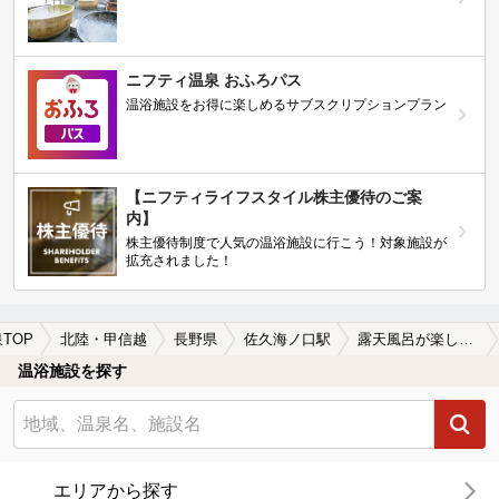
ニフティ温泉 おふろパス
温浴施設をお得に楽しめるサブスクリプションプラン
【ニフティライフスタイル株主優待のご案
内】
株主優待制度で人気の温浴施設に行こう！対象施設が
拡充されました！
TOP
北陸・甲信越
長野県
佐久海ノ口駅
露天風呂が楽しめる佐久海ノ口駅近くの温泉、日帰り温泉、スーパー銭湯おすすめ
温浴施設を探す
エリアから探す