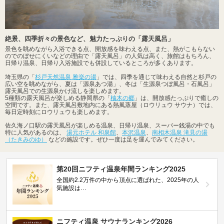
絶景、四季折々の景色など、魅力たっぷりの「露天風呂」
景色を眺めながら入浴できる点、開放感を味わえる点、また、熱がこもらない
のでのぼせにくいなどの理由で「露天風呂」の人気は高く、旅館はもちろん、
日帰り温泉、日帰り入浴施設でも併設しているところが多くあります。
埼玉県の「
杉戸天然温泉 雅楽の湯
」では、四季を通じて味わえる自然と杉戸の
広い空を眺めながら、夏は「源泉あつ湯」、冬は「生源泉つぼ風呂・石風呂」
露天風呂での生源泉かけ流しを楽しめます。
5種類の露天風呂が楽しめる静岡県の「
柚木の郷
」は、開放感たっぷりで癒しの
空間です。また、露天風呂敷地内にある熱風蒸屋（ロウリュウ サウナ）では、
毎日定時刻にロウリュウも楽しめます。
佐久海ノ口駅の露天風呂が楽しめる温泉、日帰り温泉、スーパー銭湯の中でも
特に人気があるのは、
湯元ホテル 和泉館
、
本沢温泉
、
南相木温泉 滝見の湯
（たきみのゆ）
などの施設です。ぜひ一度は足を運んでみてください。
第20回ニフティ温泉年間ランキング2025
全国約2.2万件の中から頂点に選ばれた、2025年の人
気施設は…
ニフティ温泉 サウナランキング2026