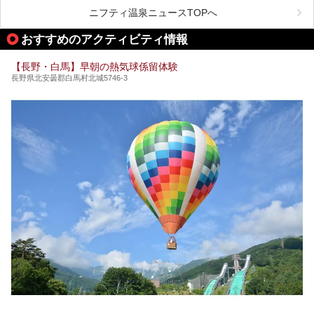
ライベートに楽しめる非日常感が味わえます。また宿泊者は
道向かいの「よろづや」の大浴場「桃山風呂」や共同浴場の
ニフティ温泉ニュースTOPへ
「湯田中大湯」も利用ができます。
おすすめのアクティビティ情報
極上のお湯に浸り上質なお料理に舌鼓、特別な日に泊まりた
い湯田中温泉「松籟荘」を、実際に宿泊した目線で紹介しま
す。
【長野・白馬】早朝の熱気球係留体験
長野県北安曇郡白馬村北城5746-3