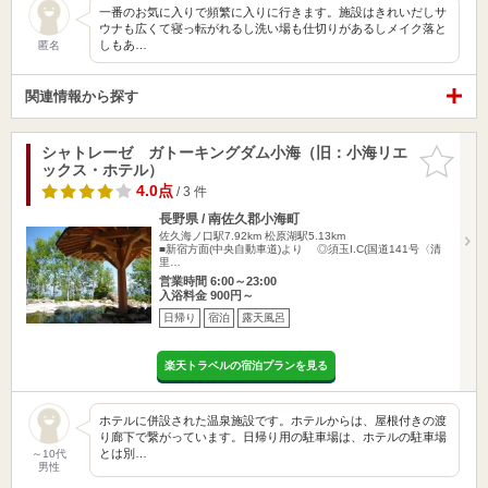
一番のお気に入りで頻繁に入りに行きます。施設はきれいだしサ
ウナも広くて寝っ転がれるし洗い場も仕切りがあるしメイク落と
しもあ…
匿名
関連情報から探す
シャトレーゼ ガトーキングダム小海（旧：小海リエ
お気に入
ックス・ホテル）
りに追加
4.0点
/ 3 件
長野県 / 南佐久郡小海町
佐久海ノ口駅7.92km
松原湖駅5.13km
■新宿方面(中央自動車道)より ◎須玉I.C(国道141号〈清
里…
営業時間 6:00～23:00
入浴料金 900円～
日帰り
宿泊
露天風呂
楽天トラベルの宿泊プランを見る
ホテルに併設された温泉施設です。ホテルからは、屋根付きの渡
り廊下で繋がっています。日帰り用の駐車場は、ホテルの駐車場
とは別…
～10代
男性