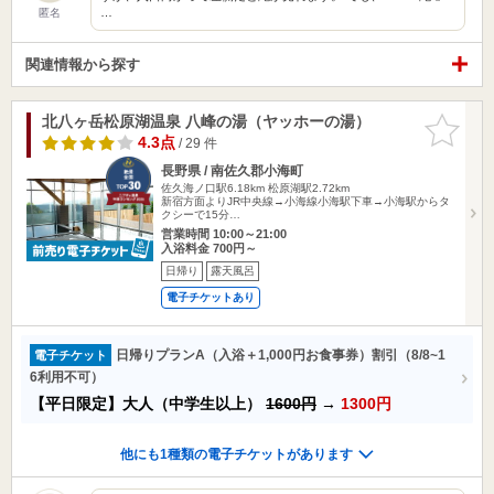
…
匿名
関連情報から探す
北八ヶ岳松原湖温泉 八峰の湯（ヤッホーの湯）
お気に入
りに追加
4.3点
/ 29 件
長野県 / 南佐久郡小海町
佐久海ノ口駅6.18km
松原湖駅2.72km
新宿方面よりJR中央線→小海線小海駅下車→小海駅からタ
クシーで15分…
営業時間 10:00～21:00
入浴料金 700円～
日帰り
露天風呂
電子チケットあり
日帰りプランA（入浴＋1,000円お食事券）割引（8/8~1
電子チケット
6利用不可）
【平日限定】大人（中学生以上）
1600円
→
1300円
他にも1種類の電子チケットがあります