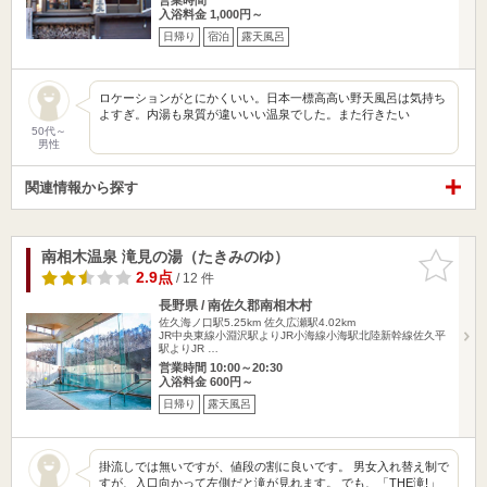
入浴料金 1,000円～
日帰り
宿泊
露天風呂
ロケーションがとにかくいい。日本一標高高い野天風呂は気持ち
よすぎ。内湯も泉質が違いいい温泉でした。また行きたい
50代～
男性
関連情報から探す
南相木温泉 滝見の湯（たきみのゆ）
お気に入
りに追加
2.9点
/ 12 件
長野県 / 南佐久郡南相木村
佐久海ノ口駅5.25km
佐久広瀬駅4.02km
JR中央東線小淵沢駅よりJR小海線小海駅北陸新幹線佐久平
駅よりJR …
営業時間 10:00～20:30
入浴料金 600円～
日帰り
露天風呂
掛流しでは無いですが、値段の割に良いです。 男女入れ替え制で
すが、入口向かって左側だと滝が見れます。 でも、「THE滝!」