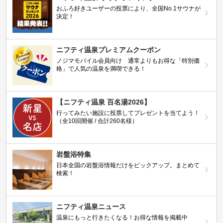
おふろ好きユーザーの投票により、全国No.1サウナが
決定！
ニフティ温泉プレミアムクーポン
ノジマモバイル会員向け 通常よりもお得な「特別価
格」で人気の温泉を満喫できる！
【ニフティ温泉 百名湯2026】
行ってみたい施設に投票してプレゼントを当てよう！
（全10回開催 / 合計260名様）
岩盤浴特集
日本全国の岩盤浴情報だけをピックアップ。まとめて
検索！
ニフティ温泉ニュース
温泉にもっと行きたくなる！お得な情報を掲載中