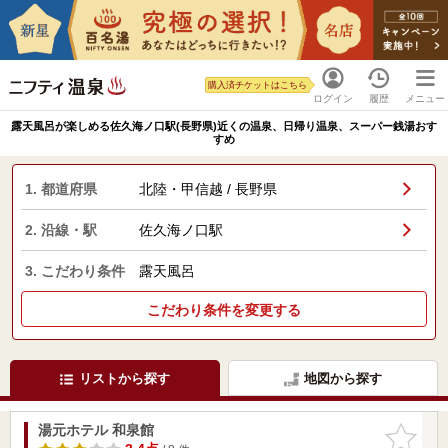
購入済チケットはこちら
ログイン
履歴
メニュー
露天風呂が楽しめる佐久海ノ口駅(長野県)近くの温泉、日帰り温泉、スーパー銭湯おす
すめ
1. 都道府県
北陸・甲信越 / 長野県
2. 沿線・駅
佐久海ノ口駅
3. こだわり条件
露天風呂
こだわり条件を変更する
リストから探す
地図から探す
湯元ホテル 和泉館
お気に入
りに追加