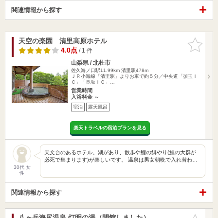
関連情報から探す
天空の楽園 清里高原ホテル
お気に入
りに追加
4.0点
/ 1 件
山梨県 / 北杜市
佐久海ノ口駅11.99km
清里駅478m
ＪＲ小海線「清里駅」よりお車で約５分／中央道「須玉Ｉ
Ｃ」「長坂ＩＣ」…
営業時間
入浴料金 ～
宿泊
露天風呂
楽天トラベルの宿泊プランを見る
天文台のあるホテル。湖があり、散歩や鯉の餌やり(鯉の大群が
必死で集まります)が楽しいです。 温泉は男女朝晩で入れ替わ…
30代 女
性
関連情報から探す
八ヶ岳海尻温泉 灯明の湯（閉館しました）
お気に入