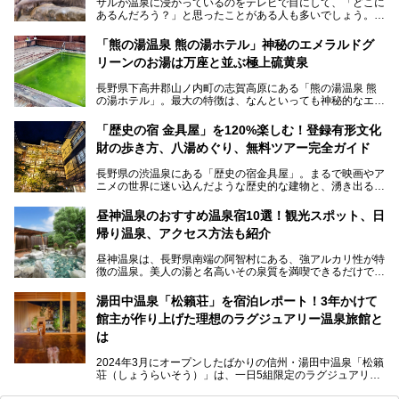
サルが温泉に浸かっているのをテレビで目にして、「どこに
あるんだろう？」と思ったことがある人も多いでしょう。
この微笑ましい光景は、長野県にある「地獄谷野猿公苑」で
「熊の湯温泉 熊の湯ホテル」神秘のエメラルドグ
見られるもので、野生のサルが雪景色の中で温泉に浸かる姿
リーンのお湯は万座と並ぶ極上硫黄泉
を間近で観察できます。
長野県下高井郡山ノ内町の志賀高原にある「熊の湯温泉 熊
本記事では、地獄谷野猿公苑の魅力や見どころ、サルと温泉
の湯ホテル」。最大の特徴は、なんといっても神秘的なエメ
との関係性、地獄谷周辺の観光スポットについて紹介しま
ラルドグリーンのお湯。この美しいお湯に魅了され、何度も
す。サルを観察した後にほっこりと浸かれる温泉も紹介する
リピートするファンも多い温泉です。冬はスキーと一緒に楽
ので、野生のサルを観察する貴重な自然体験と温泉をあわせ
「歴史の宿 金具屋」を120%楽しむ！登録有形文化
しみたい極上の温泉を紹介します。
て楽しみたい人は、ぜひ参考にしてください。
財の歩き方、八湯めぐり、無料ツアー完全ガイド
長野県の渋温泉にある「歴史の宿金具屋」。まるで映画やア
ニメの世界に迷い込んだような歴史的な建物と、湧き出る温
泉の恵みが魅力のお宿です。せっかく泊まるなら、その魅力
を隅々まで楽しみたいですよね。この記事では、金具屋での
昼神温泉のおすすめ温泉宿10選！観光スポット、日
滞在を最高の思い出にするための「楽しみ方」を徹底的にご
帰り温泉、アクセス方法も紹介
紹介します！
昼神温泉は、長野県南端の阿智村にある、強アルカリ性が特
徴の温泉。美人の湯と名高いその泉質を満喫できるだけでな
く、日本一の星空鑑賞ができる注目の温泉地です。
昼神温泉では、朝市などの観光スポットや、信州名物のおや
湯田中温泉「松籟荘」を宿泊レポート！3年かけて
きを楽しめるグルメスポットなど、観光を楽しむにはぴった
館主が作り上げた理想のラグジュアリー温泉旅館と
りの場所が豊富にあります。
この記事では、昼神温泉での滞在を充実させる宿泊施設や日
は
帰り温泉、見どころ満載の観光・グルメスポットに加え、ア
クセス方法も順に紹介します。
2024年3月にオープンしたばかりの信州・湯田中温泉「松籟
荘（しょうらいそう）」は、一日5組限定のラグジュアリー
温泉旅館。全室が源泉掛け流しの露天風呂、庭園付きで、プ