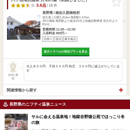
りに追加
3.6点
/ 18 件
長野県 / 南佐久郡南牧村
佐久海ノ口駅1.81km
海尻駅1.47km
JR小海線 海尻駅より徒歩20分上信越自動車道 佐久ICより
R141…
営業時間 11:00～21:00
入浴料金 800円～
日帰り
宿泊
露天風呂
楽天トラベルの宿泊プランを見る
大人８００円 子供５００円 幼児 ３００円に値上がりしていま
す
30代 男
性
関連情報から探す
長野県のニフティ温泉ニュース
サルに会える温泉地！地獄谷野猿公苑でほっこり冬
の旅