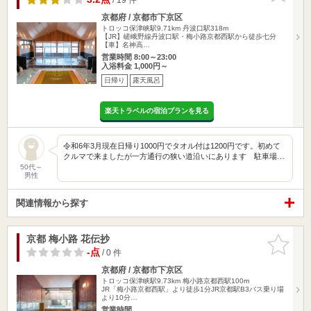
京都府 / 京都市下京区
トロッコ保津峡駅9.71km
丹波口駅318m
【JR】嵯峨野線丹波口駅・梅小路京都西駅から徒歩七分
【車】名神高…
営業時間 8:00～23:00
入浴料金 1,000円～
日帰り
露天風呂
楽天トラベルの宿泊プランを見る
令和6年3月現在日帰り1000円でタオル付は1200円です。初めて
クルマで来ましたが一方通行の狭い道沿いにあります 駐車場…
50代～
男性
関連情報から探す
京都 梅小路 花伝抄
お気に入
りに追加
-点
/ 0 件
京都府 / 京都市下京区
トロッコ保津峡駅9.73km
梅小路京都西駅100m
JR「梅小路京都西駅」より徒歩1分JR京都駅B3バス乗り場
より10分…
営業時間