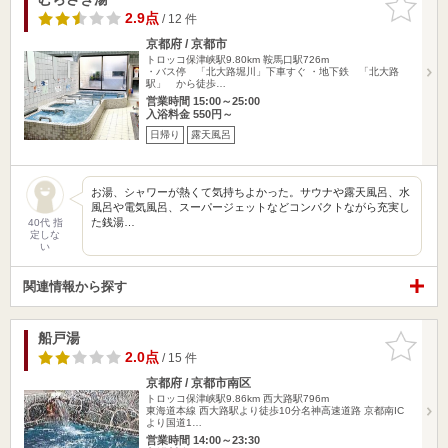
りに追加
2.9点
/ 12 件
京都府 / 京都市
トロッコ保津峡駅9.80km
鞍馬口駅726m
・バス停 「北大路堀川」下車すぐ ・地下鉄 「北大路
駅」 から徒歩…
営業時間 15:00～25:00
入浴料金 550円～
日帰り
露天風呂
お湯、シャワーが熱くて気持ちよかった。サウナや露天風呂、水
風呂や電気風呂、スーパージェットなどコンパクトながら充実し
た銭湯…
40代 指
定しな
い
関連情報から探す
船戸湯
お気に入
りに追加
2.0点
/ 15 件
京都府 / 京都市南区
トロッコ保津峡駅9.86km
西大路駅796m
東海道本線 西大路駅より徒歩10分名神高速道路 京都南IC
より国道1…
営業時間 14:00～23:30