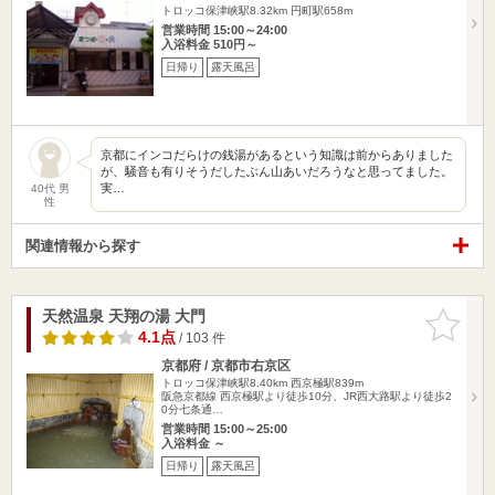
トロッコ保津峡駅8.32km
円町駅658m
営業時間 15:00～24:00
入浴料金 510円～
日帰り
露天風呂
京都にインコだらけの銭湯があるという知識は前からありました
が、騒音も有りそうだしたぶん山あいだろうなと思ってました。
実…
40代 男
性
関連情報から探す
天然温泉 天翔の湯 大門
お気に入
りに追加
4.1点
/ 103 件
京都府 / 京都市右京区
トロッコ保津峡駅8.40km
西京極駅839m
阪急京都線 西京極駅より徒歩10分、JR西大路駅より徒歩2
0分七条通…
営業時間 15:00～25:00
入浴料金 ～
日帰り
露天風呂