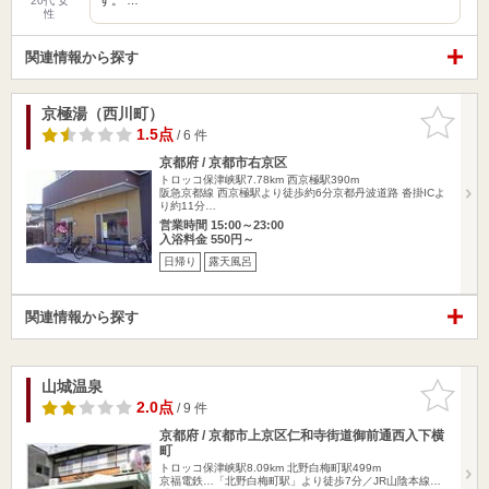
20代 女
性
関連情報から探す
京極湯（西川町）
お気に入
りに追加
1.5点
/ 6 件
京都府 / 京都市右京区
トロッコ保津峡駅7.78km
西京極駅390m
阪急京都線 西京極駅より徒歩約6分京都丹波道路 沓掛ICよ
り約11分…
営業時間 15:00～23:00
入浴料金 550円～
日帰り
露天風呂
関連情報から探す
山城温泉
お気に入
りに追加
2.0点
/ 9 件
京都府 / 京都市上京区仁和寺街道御前通西入下横
町
トロッコ保津峡駅8.09km
北野白梅町駅499m
京福電鉄…「北野白梅町駅」より徒歩7分／JR山陰本線…