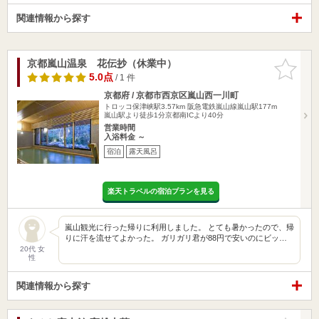
関連情報から探す
京都嵐山温泉 花伝抄（休業中）
お気に入
りに追加
5.0点
/ 1 件
京都府 / 京都市西京区嵐山西一川町
トロッコ保津峡駅3.57km
阪急電鉄嵐山線嵐山駅177m
嵐山駅より徒歩1分京都南ICより40分
営業時間
入浴料金 ～
宿泊
露天風呂
楽天トラベルの宿泊プランを見る
嵐山観光に行った帰りに利用しました。 とても暑かったので、帰
りに汗を流せてよかった。 ガリガリ君が88円で安いのにビッ…
20代 女
性
関連情報から探す