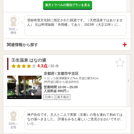
楽天トラベルの宿泊プランを見る
登録有形文化財に指定された銭湯です。（天然温泉ではありませ
ん） 元は料理旅館「舟岡楼」であり、1923年（大正12年）に…
50代～
男性
関連情報から探す
壬生温泉 はなの湯
お気に入
りに追加
4.3点
/ 30 件
京都府 / 京都市中京区
トロッコ保津峡駅9.27km
丹波口駅541m
JR丹波口駅から徒歩約5分
営業時間 10:00～25:00
入浴料金 890円～
日帰り
露天風呂
神戸在住です。主人と二人で実家（京都）の母を連れて初めては
なの湯へきました。 評価をみると厳しいご意見がおおいですが、
いろ…
50代～
女性