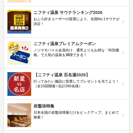
ニフティ温泉 サウナランキング2026
おふろ好きユーザーの投票により、全国No.1サウナが
決定！
ニフティ温泉プレミアムクーポン
ノジマモバイル会員向け 通常よりもお得な「特別価
格」で人気の温泉を満喫できる！
【ニフティ温泉 百名湯2026】
行ってみたい施設に投票してプレゼントを当てよう！
（全10回開催 / 合計260名様）
岩盤浴特集
日本全国の岩盤浴情報だけをピックアップ。まとめて
検索！