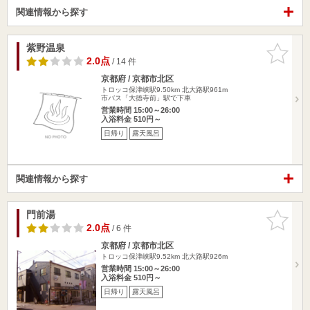
関連情報から探す
紫野温泉
お気に入
りに追加
2.0点
/ 14 件
京都府 / 京都市北区
トロッコ保津峡駅9.50km
北大路駅961m
市バス「大徳寺前」駅で下車
営業時間 15:00～26:00
入浴料金 510円～
日帰り
露天風呂
関連情報から探す
門前湯
お気に入
りに追加
2.0点
/ 6 件
京都府 / 京都市北区
トロッコ保津峡駅9.52km
北大路駅926m
営業時間 15:00～26:00
入浴料金 510円～
日帰り
露天風呂