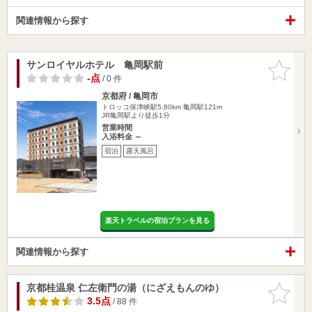
関連情報から探す
サンロイヤルホテル 亀岡駅前
お気に入
りに追加
-点
/ 0 件
京都府 / 亀岡市
トロッコ保津峡駅5.80km
亀岡駅121m
JR亀岡駅より徒歩1分
営業時間
入浴料金 ～
宿泊
露天風呂
楽天トラベルの宿泊プランを見る
関連情報から探す
京都桂温泉 仁左衛門の湯（にざえもんのゆ）
お気に入
りに追加
3.5点
/ 88 件