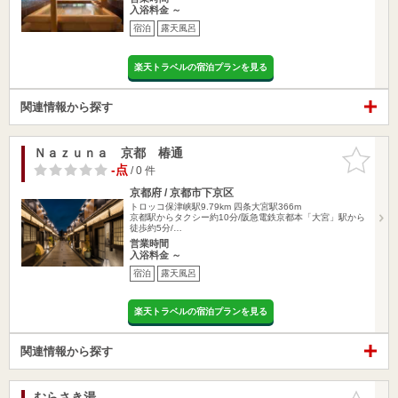
入浴料金 ～
宿泊
露天風呂
楽天トラベルの宿泊プランを見る
関連情報から探す
Ｎａｚｕｎａ 京都 椿通
お気に入
りに追加
-点
/ 0 件
京都府 / 京都市下京区
トロッコ保津峡駅9.79km
四条大宮駅366m
京都駅からタクシー約10分/阪急電鉄京都本「大宮」駅から
徒歩約5分/…
営業時間
入浴料金 ～
宿泊
露天風呂
楽天トラベルの宿泊プランを見る
関連情報から探す
むらさき湯
お気に入