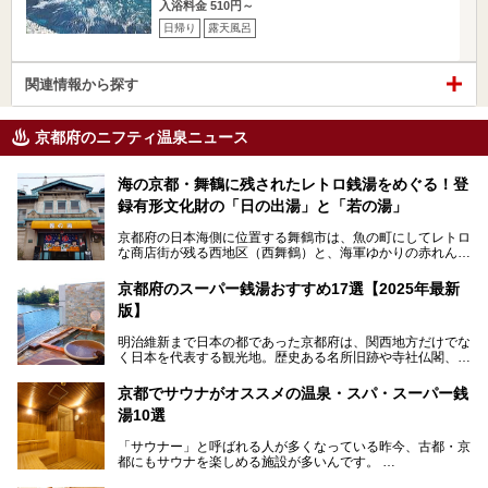
入浴料金 510円～
日帰り
露天風呂
関連情報から探す
京都府のニフティ温泉ニュース
海の京都・舞鶴に残されたレトロ銭湯をめぐる！登
録有形文化財の「日の出湯」と「若の湯」
京都府の日本海側に位置する舞鶴市は、魚の町にしてレトロ
な商店街が残る西地区（西舞鶴）と、海軍ゆかりの赤れんが
パークや海上自衛隊施設のある東地区（東舞鶴）に分けられ
ます。今回案内するのは西地区に今も残る2軒の銭湯「日の
京都府のスーパー銭湯おすすめ17選【2025年最新
出湯」と「若の湯」。いずれも国の登録有形文化財に指定さ
版】
れた歴史ある建物でありながら、今も現役のお風呂屋さんで
す。
明治維新まで日本の都であった京都府は、関西地方だけでな
く日本を代表する観光地。歴史ある名所旧跡や寺社仏閣、そ
漁師町や商店街で働く人々を支えてきたこの2軒の銭湯とと
して古都ならではの文化が魅力です。
もに、立ち寄りたい舞鶴の観光スポットや温浴施設を紹介し
ます。
京都でサウナがオススメの温泉・スパ・スーパー銭
今回は、そんな京都府で2025年現在おすすめのスーパー銭
湯10選
湯を紹介します。
───
有名な観光名所のすぐ近くにある日帰り入浴施設から、山間
提供元：京都府舞鶴市【PR】
「サウナー」と呼ばれる人が多くなっている昨今、古都・京
部でレジャー気分を満喫できる温泉施設まで、好みのスーパ
この記事は京都府舞鶴市のPR記事です。
都にもサウナを楽しめる施設が多いんです。
ー銭湯を探してみてくださいね。