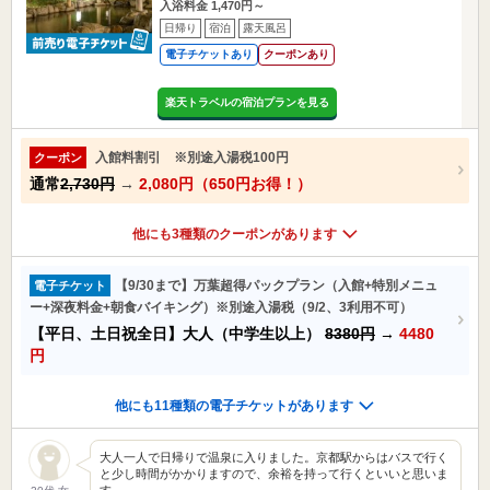
入浴料金 1,470円～
日帰り
宿泊
露天風呂
電子チケットあり
クーポンあり
楽天トラベルの宿泊プランを見る
入館料割引 ※別途入湯税100円
クーポン
通常
2,730円
→
2,080円（650円お得！）
他にも3種類のクーポンがあります
【9/30まで】万葉超得パックプラン（入館+特別メニュ
電子チケット
ー+深夜料金+朝食バイキング）※別途入湯税（9/2、3利用不可）
【平日、土日祝全日】大人（中学生以上）
8380円
→
4480
円
他にも11種類の電子チケットがあります
大人一人で日帰りで温泉に入りました。京都駅からはバスで行く
と少し時間がかかりますので、余裕を持って行くといいと思いま
す。 …