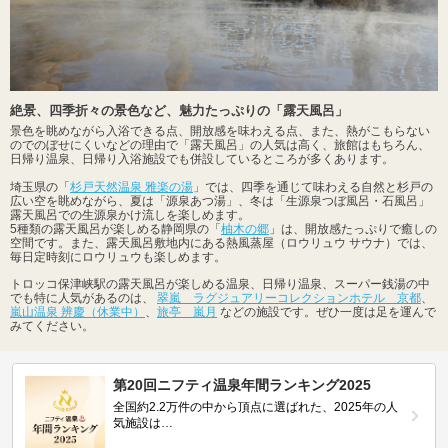
絶景、四季折々の景色など、魅力たっぷりの「露天風呂」
景色を眺めながら入浴できる点、開放感を味わえる点、また、熱がこもらない
のでのぼせにくいなどの理由で「露天風呂」の人気は高く、旅館はもちろん、
日帰り温泉、日帰り入浴施設でも併設しているところが多くあります。
埼玉県の「
杉戸天然温泉 雅楽の湯
」では、四季を通じて味わえる自然と杉戸の
広い空を眺めながら、夏は「源泉あつ湯」、冬は「生源泉つぼ風呂・石風呂」
露天風呂での生源泉かけ流しを楽しめます。
5種類の露天風呂が楽しめる静岡県の「
柚木の郷
」は、開放感たっぷりで癒しの
空間です。また、露天風呂敷地内にある熱風蒸屋（ロウリュウ サウナ）では、
毎日定時刻にロウリュウも楽しめます。
トロッコ保津峡駅の露天風呂が楽しめる温泉、日帰り温泉、スーパー銭湯の中
でも特に人気があるのは、
翠嵐 ラグジュアリーコレクションホテル 京都
、
嵐山温泉 辨慶（休業中）
、
旅亭 嵐月
などの施設です。ぜひ一度は足を運んで
みてください。
第20回ニフティ温泉年間ランキング2025
全国約2.2万件の中から頂点に選ばれた、2025年の人
気施設は…