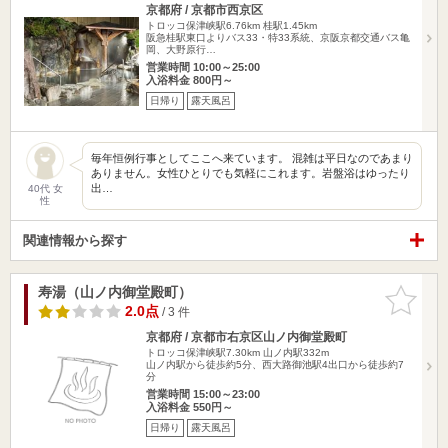
京都府 / 京都市西京区
トロッコ保津峡駅6.76km
桂駅1.45km
阪急桂駅東口よりバス33・特33系統、京阪京都交通バス亀
岡、大野原行…
営業時間 10:00～25:00
入浴料金 800円～
日帰り
露天風呂
毎年恒例行事としてここへ来ています。 混雑は平日なのであまり
ありません。女性ひとりでも気軽にこれます。岩盤浴はゆったり
出…
40代 女
性
関連情報から探す
寿湯（山ノ内御堂殿町）
お気に入
りに追加
2.0点
/ 3 件
京都府 / 京都市右京区山ノ内御堂殿町
トロッコ保津峡駅7.30km
山ノ内駅332m
山ノ内駅から徒歩約5分、西大路御池駅4出口から徒歩約7
分
営業時間 15:00～23:00
入浴料金 550円～
日帰り
露天風呂