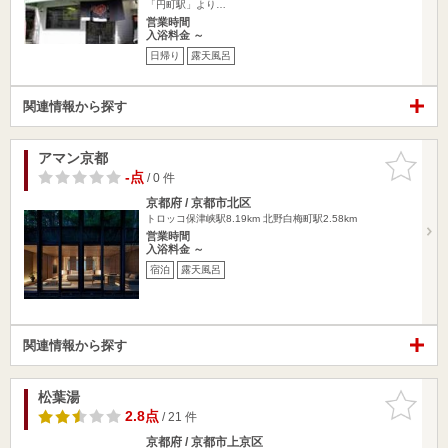
「円町駅」より…
営業時間
入浴料金 ～
日帰り
露天風呂
関連情報から探す
アマン京都
お気に入
りに追加
-点
/ 0 件
京都府 / 京都市北区
トロッコ保津峡駅8.19km
北野白梅町駅2.58km
営業時間
入浴料金 ～
宿泊
露天風呂
関連情報から探す
松葉湯
お気に入
りに追加
2.8点
/ 21 件
京都府 / 京都市上京区