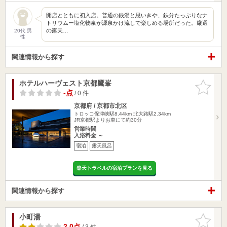
開店とともに初入店。普通の銭湯と思いきや、鉄分たっぷりなナ
トリウムー塩化物泉が源泉かけ流しで楽しめる場所だった。厳選
の露天…
20代 男
性
関連情報から探す
ホテルハーヴェスト京都鷹峯
お気に入
りに追加
-点
/ 0 件
京都府 / 京都市北区
トロッコ保津峡駅8.44km
北大路駅2.34km
JR京都駅よりお車にて約30分
営業時間
入浴料金 ～
宿泊
露天風呂
楽天トラベルの宿泊プランを見る
関連情報から探す
小町湯
お気に入
りに追加
2.0点
/ 3 件