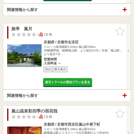
関連情報から探す
旅亭 嵐月
お気に入
りに追加
-点
/ 0 件
京都府 / 京都市右京区
トロッコ保津峡駅3.02km
嵐山駅296m
JR嵯峨野線「嵯峨嵐山駅」より徒歩15分／京福「嵐山駅」
より徒歩7分…
営業時間
入浴料金 ～
宿泊
露天風呂
楽天トラベルの宿泊プランを見る
関連情報から探す
嵐山温泉彩四季の宿花筏
お気に入
りに追加
-点
/ 0 件
京都府 / 京都市西京区嵐山中尾下町
トロッコ保津峡駅3.28km
嵐山駅442m
嵯峨嵐山駅よりタクシー5分京都南ICより約40分