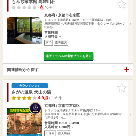
もみぢ家本館 高雄山荘
お気に入
りに追加
-点
/ 0 件
京都府 / 京都市右京区
トロッコ保津峡駅4.16km
トロッコ嵐山駅4.31km
JR嵯峨野線～JR嵯峨野線花園駅下車 タクシーで約10分 J
R京都…
営業時間
入浴料金 ～
宿泊
露天風呂
楽天トラベルの宿泊プランを見る
関連情報から探す
お気に入
今空いています
りに追加
さがの温泉 天山の湯
4.0点
/ 116 件
京都府 / 京都市右京区
トロッコ保津峡駅4.51km
有栖川駅178m
京福電鉄嵐山線有栖川駅から徒歩3分名神高速京都南ICか
ら国道1号・9…
営業時間 10:00～24:00
入浴料金 1,200円～
日帰り
露天風呂