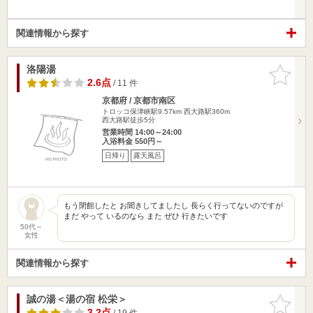
関連情報から探す
洛陽湯
お気に入
りに追加
2.6点
/ 11 件
京都府 / 京都市南区
トロッコ保津峡駅9.57km
西大路駅360m
西大路駅徒歩5分
営業時間 14:00～24:00
入浴料金 550円～
日帰り
露天風呂
もう閉館したと お聞きしてましたし 長らく行ってないのですが
まだ やって いるのなら また ぜひ 行きたいです
50代～
女性
関連情報から探す
誠の湯＜湯の宿 松栄＞
お気に入
りに追加
3.2点
/ 19 件