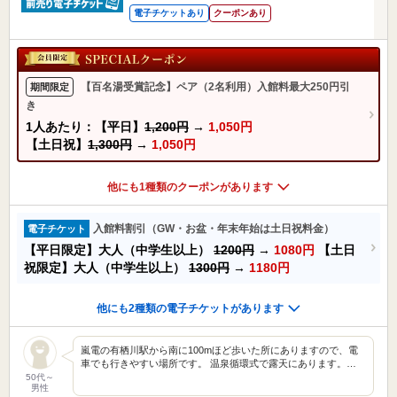
電子チケットあり
クーポンあり
【百名湯受賞記念】ペア（2名利用）入館料最大250円引
期間限定
き
1人あたり：【平日】
1,200円
→
1,050円
【土日祝】
1,300円
→
1,050円
他にも1種類のクーポンがあります
入館料割引（GW・お盆・年末年始は土日祝料金）
電子チケット
【平日限定】大人（中学生以上）
1200円
→
1080円
【土日
祝限定】大人（中学生以上）
1300円
→
1180円
他にも2種類の電子チケットがあります
嵐電の有栖川駅から南に100mほど歩いた所にありますので、電
車でも行きやすい場所です。 温泉循環式で露天にあります。…
50代～
男性