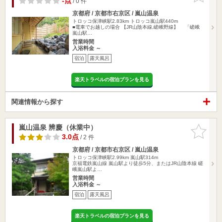
-点
/ 0 件
京都府 / 京都市右京区 / 嵐山温泉
トロッコ保津峡駅2.83km
トロッコ嵐山駅440m
■電車でお越しの場合 【JR山陰本線,嵯峨野線】 「嵯峨
嵐山駅…
営業時間
入浴料金 ～
宿泊
露天風呂
楽天トラベルの宿泊プランを見る
関連情報から探す
嵐山温泉 辨慶（休業中）
お気に入
りに追加
3.0点
/ 2 件
京都府 / 京都市右京区 / 嵐山温泉
トロッコ保津峡駅2.99km
嵐山駅314m
京福電鉄嵐山線 嵐山駅より徒歩5分、またはJR山陰本線 嵯
峨嵐山駅よ…
営業時間
入浴料金 ～
宿泊
露天風呂
楽天トラベルの宿泊プランを見る