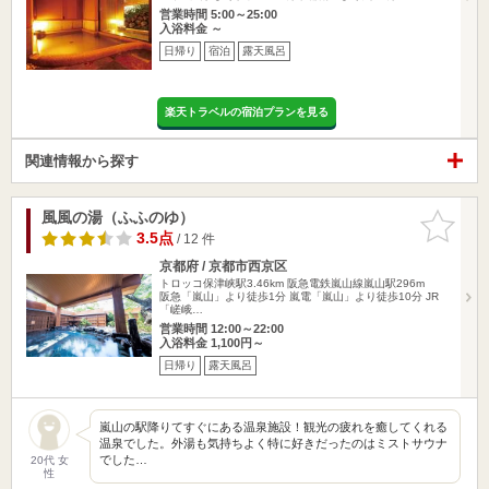
営業時間 5:00～25:00
入浴料金 ～
日帰り
宿泊
露天風呂
楽天トラベルの宿泊プランを見る
関連情報から探す
風風の湯（ふふのゆ）
お気に入
りに追加
3.5点
/ 12 件
京都府 / 京都市西京区
トロッコ保津峡駅3.46km
阪急電鉄嵐山線嵐山駅296m
阪急「嵐山」より徒歩1分 嵐電「嵐山」より徒歩10分 JR
「嵯峨…
営業時間 12:00～22:00
入浴料金 1,100円～
日帰り
露天風呂
嵐山の駅降りてすぐにある温泉施設！観光の疲れを癒してくれる
温泉でした。外湯も気持ちよく特に好きだったのはミストサウナ
でした…
20代 女
性