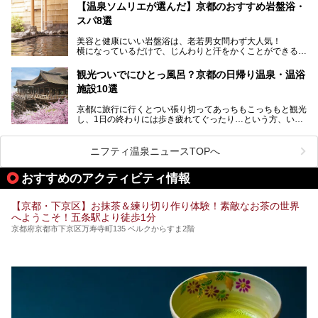
自分の好きなサウナを探すのもいいですが、さまざまなサウ
【温泉ソムリエが選んだ】京都のおすすめ岩盤浴・
ナを体感してみたいですよね。
スパ8選
今回は京都府の中心や郊外、温泉地にある施設など、サウナ
美容と健康にいい岩盤浴は、老若男女問わず大人気！
のある温浴施設を紹介します。
横になっているだけで、じんわりと汗をかくことができるの
で、簡単にデトックスができますよ♪
ぜひ参考にして、京都府の方や、観光に出かけた時などにサ
ウナを楽しみましょう！
観光ついでにひとっ風呂？京都の日帰り温泉・温浴
地元の方はもちろん、旅先としても人気の京都。
施設10選
観光のついでに岩盤浴のある温泉に浸かってリフレッシュす
るのも良さそうですね！
京都に旅行に行くとつい張り切ってあっちもこっちもと観光
し、1日の終わりには歩き疲れてぐったり…という方、いま
今回は京都にある岩盤浴のある施設をピックアップしてご紹
せんか？（私です）
介します！
そんな疲れた身体には温泉です！京都には、市内にも郊外に
も素晴らしい温泉がたくさんあります。そこで、日帰り利用
ニフティ温泉ニュースTOPへ
できるおすすめの温泉・温浴施設をまとめてみました。
おすすめのアクティビティ情報
【京都・下京区】お抹茶＆練り切り作り体験！素敵なお茶の世界
へようこそ！五条駅より徒歩1分
京都府京都市下京区万寿寺町135 ベルクからすま2階