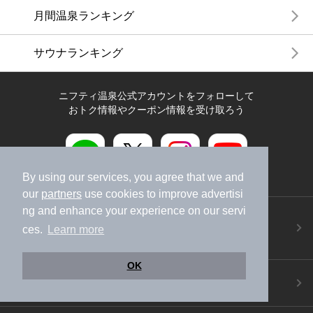
月間温泉ランキング
サウナランキング
ニフティ温泉公式アカウントをフォローして
おトク情報やクーポン情報を受け取ろう
By using our services, you agree that we and
our
partners
use cookies to improve advertisi
ng and enhance your experience on our servi
ニフティ温泉アプリ
地図から温泉検索！お得な限定クーポンも！
ces.
Learn more
今すぐダウンロード！
OK
ご意見ご要望 ・お問い合わせ
施設データの新規追加や修正依頼もこちらから