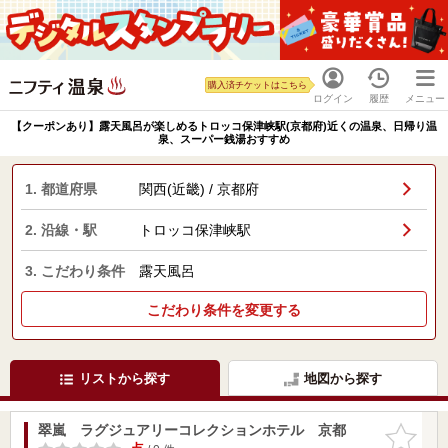
購入済チケットはこちら
ログイン
履歴
メニュー
【クーポンあり】露天風呂が楽しめるトロッコ保津峡駅(京都府)近くの温泉、日帰り温
泉、スーパー銭湯おすすめ
1. 都道府県
関西(近畿) / 京都府
2. 沿線・駅
トロッコ保津峡駅
3. こだわり条件
露天風呂
こだわり条件を変更する
リストから探す
地図から探す
翠嵐 ラグジュアリーコレクションホテル 京都
お気に入
りに追加