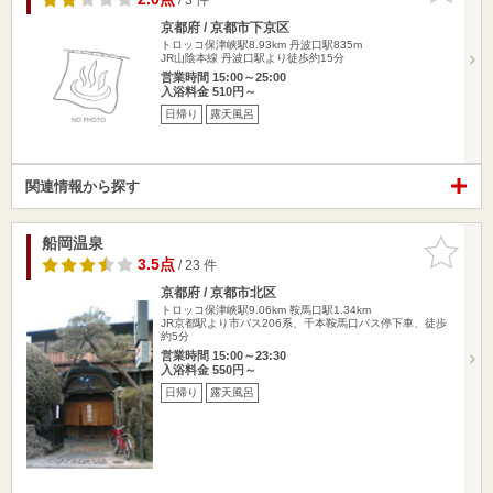
京都府 / 京都市下京区
トロッコ保津峡駅8.93km
丹波口駅835m
JR山陰本線 丹波口駅より徒歩約15分
営業時間 15:00～25:00
入浴料金 510円～
日帰り
露天風呂
関連情報から探す
船岡温泉
お気に入
りに追加
3.5点
/ 23 件
京都府 / 京都市北区
トロッコ保津峡駅9.06km
鞍馬口駅1.34km
JR京都駅より市バス206系、千本鞍馬口バス停下車、徒歩
約5分
営業時間 15:00～23:30
入浴料金 550円～
日帰り
露天風呂