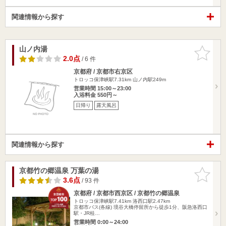
関連情報から探す
山ノ内湯
お気に入
りに追加
2.0点
/ 6 件
京都府 / 京都市右京区
トロッコ保津峡駅7.31km
山ノ内駅249m
営業時間 15:00～23:00
入浴料金 550円～
日帰り
露天風呂
関連情報から探す
京都竹の郷温泉 万葉の湯
お気に入
りに追加
3.6点
/ 93 件
京都府 / 京都市西京区 / 京都竹の郷温泉
トロッコ保津峡駅7.41km
洛西口駅2.47km
京都市バス(各線) 境谷大橋停留所から徒歩1分、阪急洛西口
駅・JR桂…
営業時間 0:00～24:00