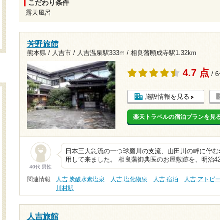
こだわり条件
露天風呂
芳野旅館
熊本県 / 人吉市 /
人吉温泉駅333m
/
相良藩願成寺駅1.32km
4.7 点
/ 
施設情報を見る
楽天トラベルの宿泊プランを見
日本三大急流の一つ球磨川の支流、山田川の畔に佇む
用して来ました。 相良藩御典医のお屋敷跡を、明治4
40代 男性
関連情報
人吉 炭酸水素塩泉
人吉 塩化物泉
人吉 宿泊
人吉 アトピ
川村駅
人吉旅館