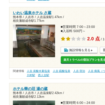
いわい温泉ホテル さ蔵
熊本県 / 人吉市 /
人吉温泉駅1.47km
/
相良藩願成寺駅1.77km
■営業時間 7:00～23:00
■入浴料 500円～
2.0 点
/ 
施設情報を見る
楽天トラベルの宿泊プランを見
関連情報
人吉 炭酸水素塩泉
人吉 硫酸塩泉
人吉 宿泊
人吉 痛風（
川村駅
西人吉駅
ホテル華の荘 湯の蔵
熊本県 / 人吉市 /
人吉温泉駅2.42km
/
相良藩願成寺駅2.12km
■営業時間 6:00～24:00