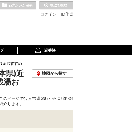
お気に入りの温泉
最近の履歴
ログイン
ID作成
グ
岩盤浴
銭湯おすすめ
本県)近
地図から探す
銭湯お
このページでは人吉温泉駅から直線距離
紹介します。