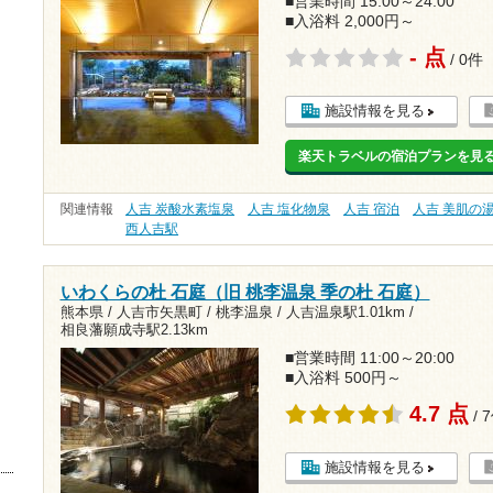
■営業時間 15:00～24:00
■入浴料 2,000円～
- 点
/ 0件
施設情報を見る
楽天トラベルの宿泊プランを見
関連情報
人吉 炭酸水素塩泉
人吉 塩化物泉
人吉 宿泊
人吉 美肌の
西人吉駅
いわくらの杜 石庭（旧 桃李温泉 季の杜 石庭）
熊本県 / 人吉市矢黒町 / 桃李温泉 /
人吉温泉駅1.01km
/
相良藩願成寺駅2.13km
■営業時間 11:00～20:00
■入浴料 500円～
4.7 点
/ 
施設情報を見る