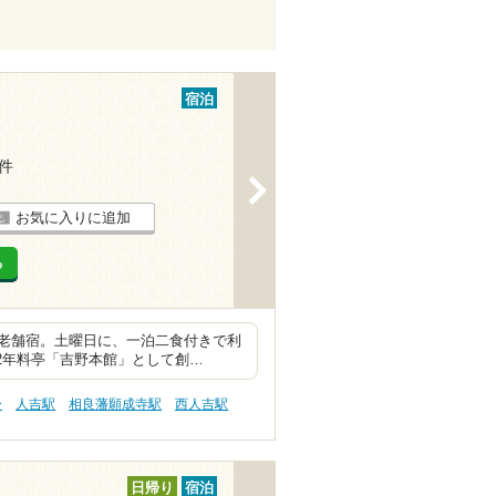
宿泊
6件
>
お気に入りに追加
る
老舗宿。土曜日に、一泊二食付きで利
2年料亭「吉野本館」として創…
ー
人吉駅
相良藩願成寺駅
西人吉駅
日帰り
宿泊