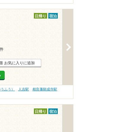
日帰り
宿泊
>
1件
お気に入りに追加
る
つうふう）
人吉駅
相良藩願成寺駅
日帰り
宿泊