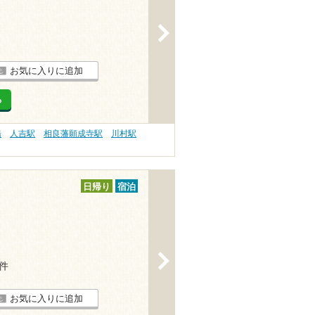
>
お気に入りに追加
る
湯
人吉駅
相良藩願成寺駅
川村駅
日帰り
宿泊
>
7件
お気に入りに追加