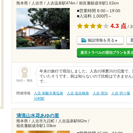
熊本県 / 人吉市 /
人吉温泉駅474m
/
相良藩願成寺駅1.61km
■営業時間 8:00～19:00
■入浴料 1,000円～
4.3 点
/ 
施設情報を見る
楽天トラベルの宿泊プランを見
年末の旅行で宿泊しました。人吉の球磨川の氾濫で、
ていたそうです。前は知らないので比較はできません
50代～ 男性
で…
関連情報
人吉 炭酸水素塩泉
人吉 塩化物泉
人吉 宿泊
人吉 切り傷
川村駅
清流山水花あゆの里
熊本県 / 人吉市九日町 /
人吉温泉駅662m
/
相良藩願成寺駅1.03km