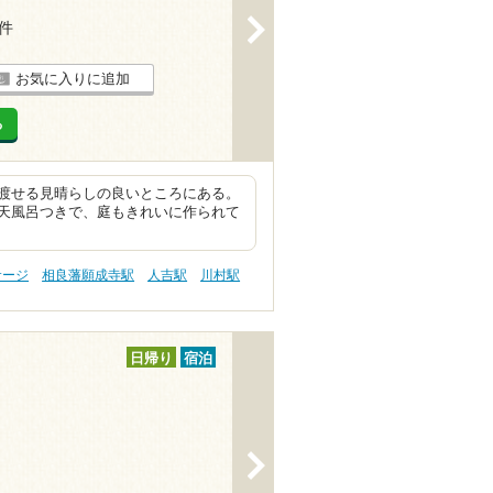
>
4件
お気に入りに追加
る
渡せる見晴らしの良いところにある。
天風呂つきで、庭もきれいに作られて
サージ
相良藩願成寺駅
人吉駅
川村駅
日帰り
宿泊
>