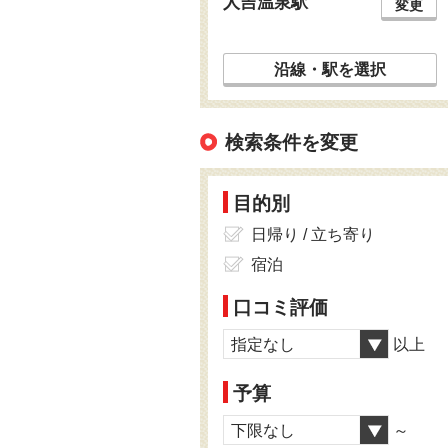
人吉温泉駅
変更
沿線・駅を選択
検索条件を変更
目的別
日帰り / 立ち寄り
宿泊
口コミ評価
指定なし
以上
予算
下限なし
～