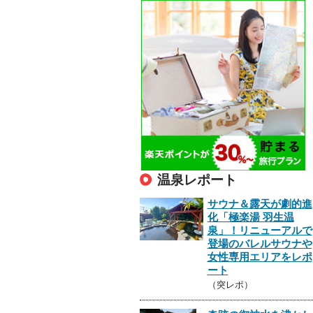
温泉レポート
サウナ＆露天が劇的進
化「極楽湯 羽生温
泉」！リニューアルで
登場のバレルサウナや
女性専用エリアをレポ
ート
（突レポ）