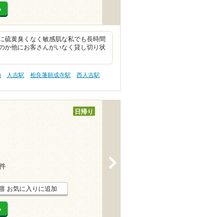
る
に硫黄臭くなく敏感肌な私でも長時間
のか他にお客さんがいなく貸し切り状
泊
人吉駅
相良藩願成寺駅
西人吉駅
日帰り
>
4件
お気に入りに追加
る