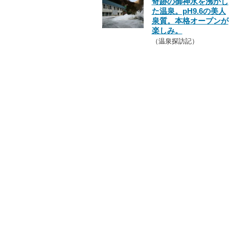
奇跡の御神水を沸かし
た温泉。pH9.6の美人
泉質。本格オープンが
楽しみ。
（温泉探訪記）