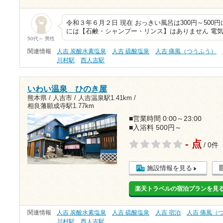
令和３年６月２日 現在 おっきい風呂は300円～500円に
には【石鹸・シャンプー・リンス】はありません 電
50代～ 男性
関連情報
人吉 炭酸水素塩泉
人吉 硫酸塩泉
人吉 痛風（つうふう）
川村駅
西人吉駅
いわい温泉 ひのき屋
熊本県 / 人吉市 /
人吉温泉駅1.41km
/
相良藩願成寺駅1.77km
■営業時間 0:00～23:00
■入浴料 500円～
- 点
/ 0件
施設情報を見る
楽天トラベルの宿泊プランを見
関連情報
人吉 炭酸水素塩泉
人吉 硫酸塩泉
人吉 宿泊
人吉 痛風（
川村駅
西人吉駅