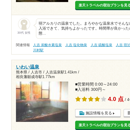
楽天トラベルの宿泊プランを見
弱アルカリの温泉でした。まろやかな温泉水でそんな
入浴できて、気持ちよかったです。時間帯が良かった
30代 女性
態…
関連情報
人吉 炭酸水素塩泉
人吉 塩化物泉
人吉 硫酸塩泉
人吉 宿
川村駅
いわい温泉
熊本県 / 人吉市 /
人吉温泉駅1.41km
/
相良藩願成寺駅1.77km
■営業時間 0:00～24:00
■入浴料 300円～
4.0 点
/ 
施設情報を見る
楽天トラベルの宿泊プランを見