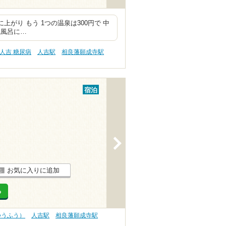
上がり もう 1つの温泉は300円で 中
気風呂に…
人吉 糖尿病
人吉駅
相良藩願成寺駅
宿泊
>
お気に入りに追加
る
つうふう）
人吉駅
相良藩願成寺駅