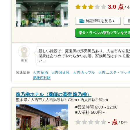
3.0 点
/ 
施設情報を見る
楽天トラベルの宿泊プランを見
新しい施設で、庭園風の露天風呂あり。人吉市内を見
温泉はあつめでやわらかいお湯。家族風呂はすべて露
匿名
い…
関連情報
人吉 宿泊
人吉 冷え性
人吉 カップル
人吉 エステ・マッ
肥後西村駅
龍乃榊ホテル（薬師の湯宿 龍乃榊）
熊本県 / 人吉市 /
人吉温泉駅2.70km
/
西人吉駅2.62km
■営業時間 6:00～22:00
■入浴料 500円～
- 点
/ 0件