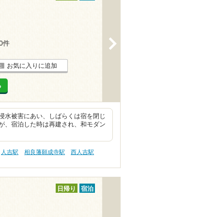
>
10件
お気に入りに追加
る
浸水被害にあい、しばらくは宿を閉じ
が、宿泊した時は再建され、和モダン
人吉駅
相良藩願成寺駅
西人吉駅
日帰り
宿泊