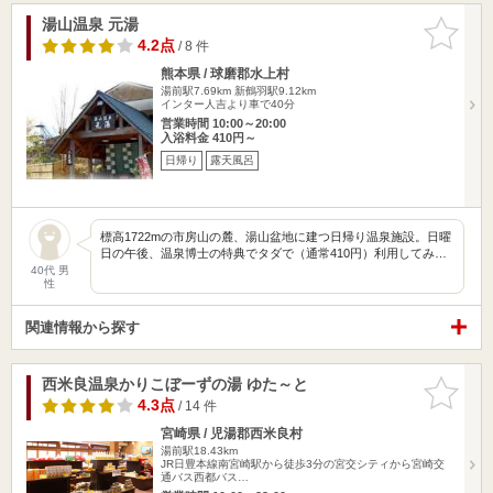
湯山温泉 元湯
お気に入
りに追加
4.2点
/ 8 件
熊本県 / 球磨郡水上村
湯前駅7.69km
新鶴羽駅9.12km
インター人吉より車で40分
営業時間 10:00～20:00
入浴料金 410円～
日帰り
露天風呂
標高1722mの市房山の麓、湯山盆地に建つ日帰り温泉施設。日曜
日の午後、温泉博士の特典でタダで（通常410円）利用してみ…
40代 男
性
関連情報から探す
西米良温泉かりこぼーずの湯 ゆた～と
お気に入
りに追加
4.3点
/ 14 件
宮崎県 / 児湯郡西米良村
湯前駅18.43km
JR日豊本線南宮崎駅から徒歩3分の宮交シティから宮崎交
通バス西都バス…