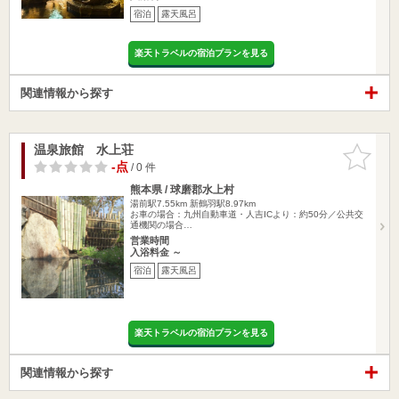
宿泊
露天風呂
楽天トラベルの宿泊プランを見る
関連情報から探す
温泉旅館 水上荘
お気に入
りに追加
-点
/ 0 件
熊本県 / 球磨郡水上村
湯前駅7.55km
新鶴羽駅8.97km
お車の場合：九州自動車道・人吉ICより：約50分／公共交
通機関の場合…
営業時間
入浴料金 ～
宿泊
露天風呂
楽天トラベルの宿泊プランを見る
関連情報から探す