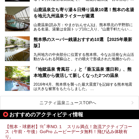
（やまがとうろうろまん・ひゃっかひゃくさい）が開催され
ます。和傘や竹、ろうそくなどを用いて、和情緒たっぷりの
山鹿温泉立ち寄り湯＆日帰り温泉10選！熊本の名湯
ライトアップが無料で楽しめます。
を地元九州温泉ライターが厳選
今回は再開した耕きちの湯を訪問し、全浴室(男女別大浴
2025年は、2月7～8日・14～15日・21～22日・28～3月1
場・家族風呂)を徹底紹介します！
山鹿温泉(読み方：やまがおんせん)は、熊本県北の平野部に
日、の合計8日間開催。今回は地元九州在住の筆者が、その
ある名湯。湯量は全国トップ10に入り、“山鹿千軒たらいな
見所を徹底紹介。併せて、その他イベントや立ち寄り湯も併
し”と唄われる程。また、“乙女の柔肌”とも称される柔らかな
せてご紹介します。
泉質であり、お湯の良さにも定評があります。
熊本県のスーパー銭湯おすすめ10選 【2025年最新
版】
今回は地元九州の温泉ライターの私が実際に入浴した中か
ら、山鹿温泉の旅館やホテルの立ち寄り湯・日帰り入浴施
九州地方の中央部分に位置する熊本県。今なお活発な火山活
設・家族風呂の3パターンに分類し、合計10施設を厳選して
動がみられる阿蘇山と、その噴火で形成された地層からの湧
ご紹介。ぜひ、湯めぐりの参考にして下さいね！
水が多くあることから「火の国」「水の国」とも呼ばれま
す。
「地獄温泉 青風荘．」と「垂玉温泉 瀧日和」、熊
そんな熊本県は、県内の至るところから温泉が湧いている温
本地震から復活して新しくなった2つの温泉
泉県でもあります。山鹿温泉、玉名温泉、黒川温泉、人吉温
泉など有名な温泉地だけでなく、市街地にも天然温泉が湧き
2016年4月、熊本県を襲った最大震度7を記録する熊本地震
出すスーパー銭湯が豊富です。なかでも注目のスーパー銭湯
は大きな被害をもたらしました。
をピックアップしました。
阿蘇山麓の南阿蘇村の「地獄温泉 清風荘」、そして「清風
荘」から400mほど離れた「垂玉（たるたま）温泉 山口旅
ニフティ温泉ニュースTOPへ
館」の2軒は、この地震による土砂崩れなどのために、一時
期は孤立状態に。もしかしたらこの時のニュースで、「地獄
おすすめのアクティビティ情報
温泉」と「垂玉温泉」の名前を知った人もいるかもしれませ
ん。
【熊本・球磨村】ﾘﾋﾟ率NO.１ スリル満点！急流アクティブコー
この2軒は今どうなっているのでしょうか。実は現在は「地
ス（午前・午後）GoPro ムービーデータ無料！飛び込み体験有
獄温泉 青風荘．」「垂玉温泉 瀧日和」として営業を再開し
り。
ています。2021年に現地を訪問してきましたのでレポート