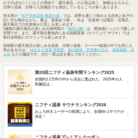
のでのぼせにくいなどの理由で「露天風呂」の人気は高く、旅館はもちろん、
日帰り温泉、日帰り入浴施設でも併設しているところが多くあります。
埼玉県の「
杉戸天然温泉 雅楽の湯
」では、四季を通じて味わえる自然と杉戸の
広い空を眺めながら、夏は「源泉あつ湯」、冬は「生源泉つぼ風呂・石風呂」
露天風呂での生源泉かけ流しを楽しめます。
5種類の露天風呂が楽しめる静岡県の「
柚木の郷
」は、開放感たっぷりで癒しの
空間です。また、露天風呂敷地内にある熱風蒸屋（ロウリュウ サウナ）では、
毎日定時刻にロウリュウも楽しめます。
湯前駅の露天風呂が楽しめる温泉、日帰り温泉、スーパー銭湯の中でも特に人
気があるのは、
ゆのまえ温泉 湯楽里
、
湯山温泉 市房庵なるお
、
温泉旅館 水
上荘
などの施設です。ぜひ一度は足を運んでみてください。
第20回ニフティ温泉年間ランキング2025
全国約2.2万件の中から頂点に選ばれた、2025年の人
気施設は…
ニフティ温泉 サウナランキング2026
おふろ好きユーザーの投票により、全国No.1サウナが
決定！
ニフティ温泉プレミアムクーポン