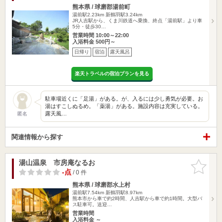
熊本県 / 球磨郡湯前町
湯前駅2.23km
新鶴羽駅3.24km
JR人吉駅から、くま川鉄道へ乗換、終点「湯前駅」より車
5分・徒歩30…
営業時間 10:00～22:00
入浴料金 500円～
日帰り
宿泊
露天風呂
楽天トラベルの宿泊プランを見る
駐車場近くに「足湯」がある。が、入るには少し勇気が必要。お
湯はすこしぬるめ。「薬湯」がある。施設内容は充実している。
露天風…
匿名
関連情報から探す
湯山温泉 市房庵なるお
お気に入
りに追加
-点
/ 0 件
熊本県 / 球磨郡水上村
湯前駅7.54km
新鶴羽駅8.97km
熊本市から車で約2時間、人吉駅から車で約1時間。大型バ
ス駐車可。送迎…
営業時間
入浴料金 ～