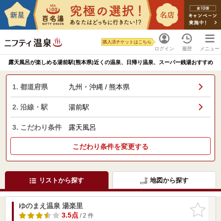
購入済チケットはこちら
ログイン
履歴
メニュー
露天風呂が楽しめる湯前駅(熊本県)近くの温泉、日帰り温泉、スーパー銭湯おすすめ
1. 都道府県
九州・沖縄 / 熊本県
2. 沿線・駅
湯前駅
3. こだわり条件
露天風呂
こだわり条件を変更する
リストから探す
地図から探す
ゆのまえ温泉 湯楽里
お気に入
りに追加
3.5点
/ 2 件