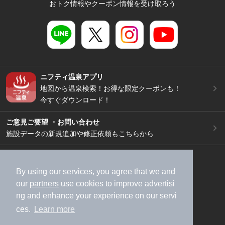
おトク情報やクーポン情報を受け取ろう
ニフティ温泉アプリ
地図から温泉検索！お得な限定クーポンも！
今すぐダウンロード！
ご意見ご要望 ・お問い合わせ
施設データの新規追加や修正依頼もこちらから
スマートフォン
/
PC
加盟店募集（資料請求）
広告出稿のご案内
By using our services, you agree that we and
our
partners
use cookies to improve advertisi
利用規約
ライフスタイルMEMBERS+規約
ng and enhance your experience on our servi
特定商取引法に基づく表記
ヘルプ
採用情報
ces.
Learn more
運営会社
個人情報保護ポリシー