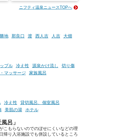
ニフティ温泉ニュースTOPへ
成分
2026年8月1日（土）～8月31
かつ
日（月）までの開催期間中は、
いで
サウナ飯やサウナドリンク、岩
盤浴の利用などで「万葉サウナ
札」を集めることで、オリジナ
勝地
那良口
渡
西人吉
人吉
大畑
か
ルグッズや無料券などの特典と
素塩
交換可能。
て
け流
さらに、各館ではアロマロウリ
つ
ュやアウフグースなど、サウナ
ップル
冷え性
源泉かけ流し
切り傷
施設
好きにはたまらない多彩なイベ
・マッサージ
家族風呂
ントも予定されています。ぜひ
チェックしてください！
───
提供元：万葉倶楽部株式会社
処
冷え性
貸切風呂、個室風呂
【PR】
傷
美肌の湯
ホテル
この記事は万葉倶楽部株式会社
のPR記事です。
天風呂」
がこもらないのでのぼせにくいなどの理
日帰り入浴施設でも併設しているところ