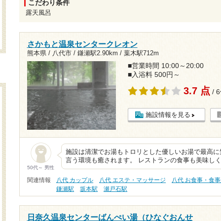
こだわり条件
露天風呂
さかもと温泉センタークレオン
熊本県 / 八代市 /
鎌瀬駅2.90km
/
葉木駅712m
■営業時間 10:00～20:00
■入浴料 500円～
3.7 点
/ 
施設情報を見る
施設は清潔でお湯もトロリとした優しいお湯で最高に
言う環境も癒されます。 レストランの食事も美味し
50代～ 男性
関連情報
八代 カップル
八代 エステ・マッサージ
八代 お食事・食事
鎌瀬駅
坂本駅
瀬戸石駅
日奈久温泉センターばんぺい湯（ひなぐおんせ