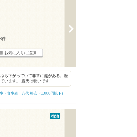
>
18件
お気に入りに追加
がぶら下がっていて非常に趣がある。歴
ています。 露天は狭いです…
食事・食事処
八代 格安（1,000円以下）
宿泊