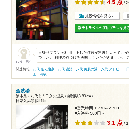
4.5 点
/ 
施設情報を見る
楽天トラベルの宿泊プランを見
日帰りプランを利用しました値段が料理によってちが
でした。 料理の煮つけを美味しくいただきました。 
50代～ 男性
関連情報
八代 塩化物泉
八代 宿泊
八代 美肌の湯
八代 アトピー
上田浦駅
金波楼
熊本県 / 八代市 / 日奈久温泉 /
鎌瀬駅8.89km
/
日奈久温泉駅849m
■営業時間 15:30～21:00
■入浴料 500円～
3.1 点
/ 