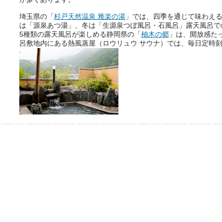
埼玉県の「
杉戸天然温泉 雅楽の湯
」では、四季を通じて味わえ
は「源泉あつ湯」、冬は「生源泉つぼ風呂・石風呂」露天風呂で
おふろパス会員様なら、この特
5種類の露天風呂が楽しめる静岡県の「
柚木の郷
」は、開放感た
別なひとときを「毎月10分無
呂敷地内にある熱風蒸屋（ロウリュウ サウナ）では、毎日定時
料」でご利用いただけます。
お湯で体がほぐれたら、次は占
い師さんとお話しして、心もほ
ぐしてみませんか？