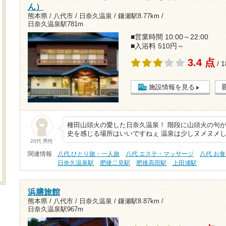
ん）
熊本県 / 八代市 / 日奈久温泉 /
鎌瀬駅8.77km
/
日奈久温泉駅781m
■営業時間 10:00～22:00
■入浴料 510円～
3.4 点
/ 
施設情報を見る
種田山頭火の愛した日奈久温泉！ 階段に山頭火の句
史を感じる場所はいいですねぇ 温泉は少しヌメヌメし
20代 男性
関連情報
八代 ひとり旅・一人旅
八代 エステ・マッサージ
八代 お
日奈久温泉駅
肥後二見駅
肥後高田駅
上田浦駅
浜膳旅館
熊本県 / 八代市 / 日奈久温泉 /
鎌瀬駅8.87km
/
日奈久温泉駅967m