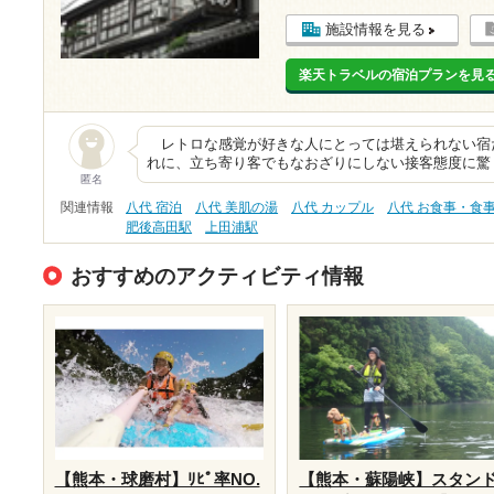
施設情報を見る
楽天トラベルの宿泊プランを見
レトロな感覚が好きな人にとっては堪えられない宿
れに、立ち寄り客でもなおざりにしない接客態度に驚
匿名
関連情報
八代 宿泊
八代 美肌の湯
八代 カップル
八代 お食事・食
肥後高田駅
上田浦駅
おすすめのアクティビティ情報
【熊本・球磨村】ﾘﾋﾟ率NO.
【熊本・蘇陽峡】スタン