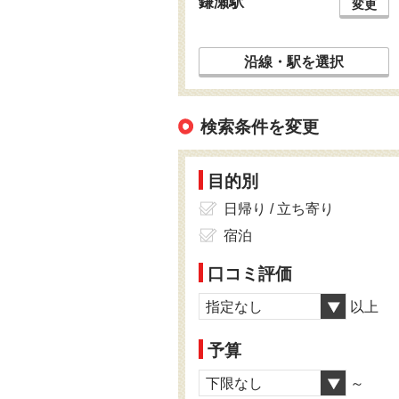
鎌瀬駅
変更
沿線・駅を選択
検索条件を変更
目的別
日帰り / 立ち寄り
宿泊
口コミ評価
指定なし
以上
予算
下限なし
～