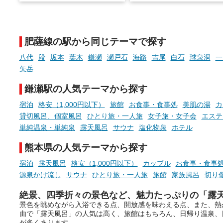
そんな「一人でぼんやり過ごす
また硫黄や鉄分などの特殊
時間」、ふだん後回しにしてい
が混ざり合うことで、複雑
た「これからのこと」や「ちょ
多様な個性を持つことも多
肥薩線の駅から同じテーマで探す
っとした悩み」が、頭に浮かん
す。
でくることはありませんか？
八代
段
坂本
葉木
鎌瀬
瀬戸石
海路
吉尾
白石
球泉洞
一
今回は筆者自ら入浴した中
矢岳
ら、日本各地にある炭酸水
泉を12施設セレクト。すべ
鎌瀬駅の人気テーマから探す
お風呂でリラックスしているか
日帰り入浴可能で、源泉か
らこそ向き合える、大切な自分
しと泉質の良さにこだわり
宿泊
格安（1,000円以下）
旅館
お食事・食事処
美肌の湯
カ
の本音。
つ、万人におすすめしたい
貸切風呂、個室風呂
ひとり旅・一人旅
女子旅・女子会
エステ
を厳選しました。
単純温泉・単純泉
露天風呂
サウナ
塩化物泉
ホテル
そんな心のつぶやきを、湯あが
りの温まった心のまま相談でき
熊本県の人気テーマから探す
たら素敵ですよね。
宿泊
露天風呂
格安（1,000円以下）
カップル
お食事・食事
源泉かけ流し
サウナ
ひとり旅・一人旅
旅館
家族風呂
切り
ニフティ温泉の「占いベンチ」
絶景、四季折々の景色など、魅力たっぷりの「露
は、そんなあなたの心のつぶや
景色を眺めながら入浴できる点、開放感を味わえる点、また、熱
きをプロの占い師に相談するこ
由で「露天風呂」の人気は高く、旅館はもちろん、日帰り温泉、
とができるサービスです。
が多くあります。