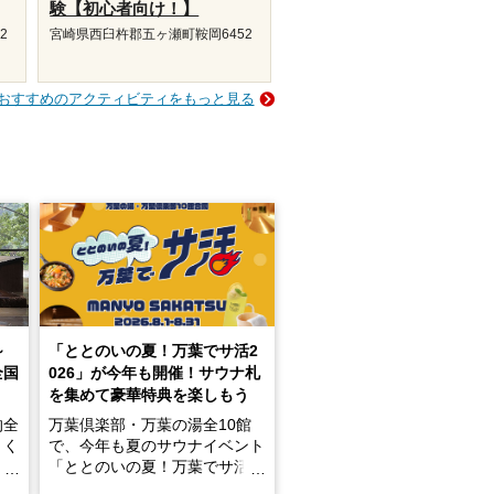
験【初心者向け！】
2
宮崎県西臼杵郡五ヶ瀬町鞍岡6452
おすすめのアクティビティをもっと見る
～
「ととのいの夏！万葉でサ活2
全国
026」が今年も開催！サウナ札
を集めて豪華特典を楽しもう
的全
万葉倶楽部・万葉の湯全10館
きく
で、今年も夏のサウナイベント
炭酸
「ととのいの夏！万葉でサ活2
026」が開催されます！