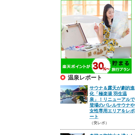
温泉レポート
サウナ＆露天が劇的進
化「極楽湯 羽生温
泉」！リニューアルで
登場のバレルサウナや
女性専用エリアをレポ
ート
（突レポ）