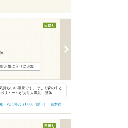
日帰り
>
6件
お気に入りに追加
気持ちいい温泉です。そして森の中と
くボリュームがあり大満足。整体…
処
八代 格安（1,000円以下）
葉木駅
日帰り