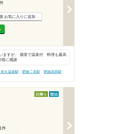
2件
>
お気に入りに追加
る
いますが、 個室で温泉付 料理も最高
皆様に感謝
日奈久温泉駅
肥後二見駅
肥後高田駅
日帰り
宿泊
>
11件