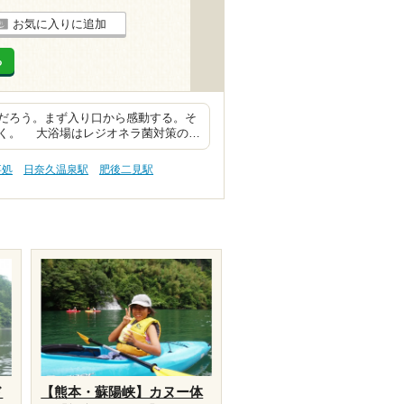
お気に入りに追加
る
だろう。まず入り口から感動する。そ
く。 大浴場はレジオネラ菌対策の…
事処
日奈久温泉駅
肥後二見駅
ド
【熊本・蘇陽峡】カヌー体