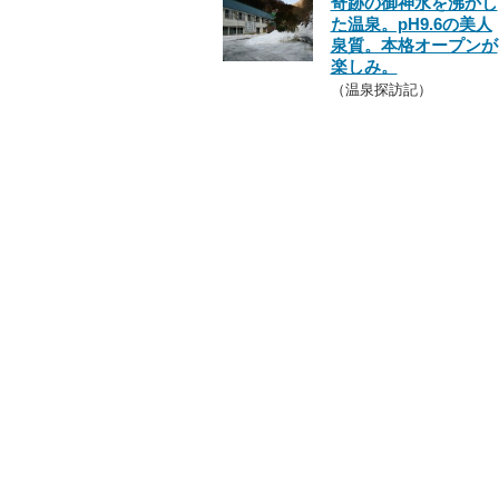
奇跡の御神水を沸かし
た温泉。pH9.6の美人
泉質。本格オープンが
楽しみ。
（温泉探訪記）