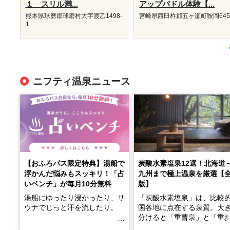
１ スリル満...
アップパドル体験【...
熊本県球磨郡球磨村大字渡乙1498-
宮崎県西臼杵郡五ヶ瀬町鞍岡645
1
ニフティ温泉ニュース
【おふろパス限定特典】湯船で
炭酸水素塩泉12選！北海道
浮かんだ悩みもスッキリ！「占
九州まで極上温泉を厳選【
いベンチ」が毎月10分無料
版】
湯船にゆったり浸かったり、サ
「炭酸水素塩泉」は、比較
ウナでじっと汗を流したり。
国各地に点在する泉質。大
分けると「重曹泉」と「重
土類泉」に分かれます。