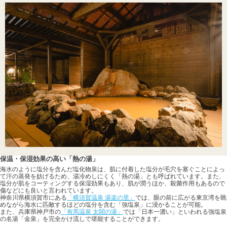
保温・保湿効果の高い「熱の湯」
海水のように塩分を含んだ塩化物泉は、肌に付着した塩分が毛穴を塞ぐことによっ
て汗の蒸発を妨げるため、湯冷めしにくく「熱の湯」とも呼ばれています。また、
塩分が肌をコーティングする保湿効果もあり、肌が潤うほか、殺菌作用もあるので
傷などにも良いと言われています。
神奈川県横須賀市にある
「横須賀温泉 湯楽の里」
では、眼の前に広がる東京湾を眺
めながら海水に匹敵するほどの塩分を含む「強塩泉」に浸かることが可能。
また、兵庫県神戸市の
「有馬温泉 太閤の湯」
では「日本一濃い」といわれる強塩泉
の名湯「金泉」を完全かけ流しで堪能することができます。