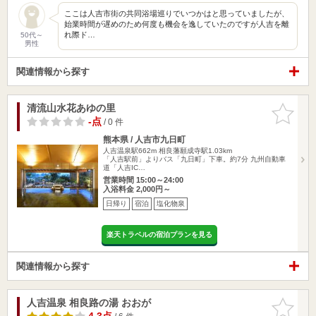
ここは人吉市街の共同浴場巡りでいつかはと思っていましたが、
始業時間が遅めのため何度も機会を逸していたのですが人吉を離
れ際ド…
50代～
男性
関連情報から探す
清流山水花あゆの里
お気に入
りに追加
-点
/ 0 件
熊本県 / 人吉市九日町
人吉温泉駅662m
相良藩願成寺駅1.03km
「人吉駅前」よりバス「九日町」下車。約7分 九州自動車
道「人吉IC…
営業時間 15:00～24:00
入浴料金 2,000円～
日帰り
宿泊
塩化物泉
楽天トラベルの宿泊プランを見る
関連情報から探す
人吉温泉 相良路の湯 おおが
お気に入
りに追加