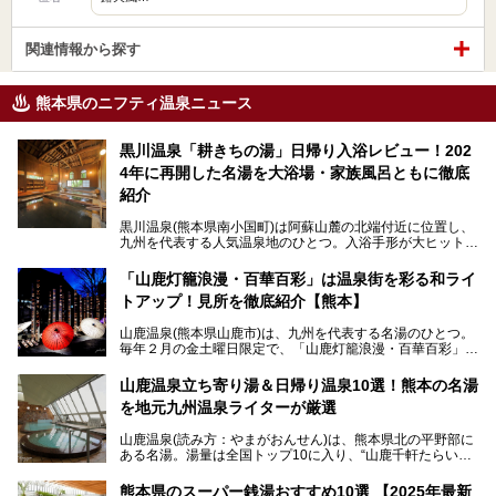
関連情報から探す
熊本県のニフティ温泉ニュース
黒川温泉「耕きちの湯」日帰り入浴レビュー！202
4年に再開した名湯を大浴場・家族風呂ともに徹底
紹介
黒川温泉(熊本県南小国町)は阿蘇山麓の北端付近に位置し、
九州を代表する人気温泉地のひとつ。入浴手形が大ヒット
し、各宿の趣の異なる露天風呂をめぐることで知られていま
す。
「山鹿灯籠浪漫・百華百彩」は温泉街を彩る和ライ
トアップ！見所を徹底紹介【熊本】
中でも「耕きち(こうきち)の湯」は露天風呂を持たないもの
の、風情ある内湯を楽しめる日帰り温泉施設。自然災害によ
山鹿温泉(熊本県山鹿市)は、九州を代表する名湯のひとつ。
り一度廃業しましたが、2024年10月に営業再開。数多くの
毎年２月の金土曜日限定で、「山鹿灯籠浪漫・百華百彩」
温泉ファンに注目される名湯です。
（やまがとうろうろまん・ひゃっかひゃくさい）が開催され
ます。和傘や竹、ろうそくなどを用いて、和情緒たっぷりの
山鹿温泉立ち寄り湯＆日帰り温泉10選！熊本の名湯
ライトアップが無料で楽しめます。
を地元九州温泉ライターが厳選
今回は再開した耕きちの湯を訪問し、全浴室(男女別大浴
2025年は、2月7～8日・14～15日・21～22日・28～3月1
場・家族風呂)を徹底紹介します！
山鹿温泉(読み方：やまがおんせん)は、熊本県北の平野部に
日、の合計8日間開催。今回は地元九州在住の筆者が、その
ある名湯。湯量は全国トップ10に入り、“山鹿千軒たらいな
見所を徹底紹介。併せて、その他イベントや立ち寄り湯も併
し”と唄われる程。また、“乙女の柔肌”とも称される柔らかな
せてご紹介します。
泉質であり、お湯の良さにも定評があります。
熊本県のスーパー銭湯おすすめ10選 【2025年最新