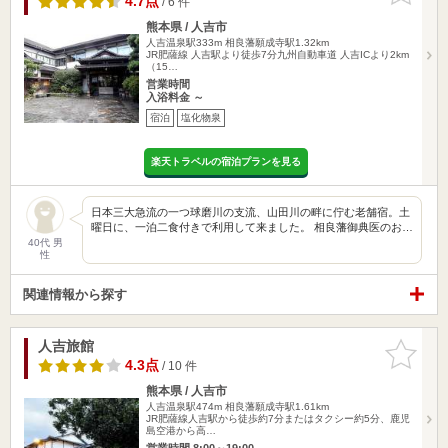
4.7点
/ 6 件
熊本県 / 人吉市
人吉温泉駅333m
相良藩願成寺駅1.32km
JR肥薩線 人吉駅より徒歩7分九州自動車道 人吉ICより2km
（15…
営業時間
入浴料金 ～
宿泊
塩化物泉
楽天トラベルの宿泊プランを見る
日本三大急流の一つ球磨川の支流、山田川の畔に佇む老舗宿。土
曜日に、一泊二食付きで利用して来ました。 相良藩御典医のお…
40代 男
性
関連情報から探す
人吉旅館
お気に入
りに追加
4.3点
/ 10 件
熊本県 / 人吉市
人吉温泉駅474m
相良藩願成寺駅1.61km
JR肥薩線人吉駅から徒歩約7分またはタクシー約5分、鹿児
島空港から高…
営業時間 8:00～19:00