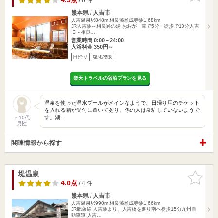
4.3点
/ 6 件
熊本県 / 人吉市
人吉温泉駅848m
相良藩願成寺駅1.68km
JR人吉駅～相良路の湯 おおが 車で5分・徒歩で10分人吉
IC～相良…
営業時間 0:00～24:00
入浴料金 350円～
日帰り
塩化物泉
楽天トラベルの宿泊プランを見る
温泉を使った温水プールがメインなようで、日帰り用のチケット
を入れる箱が受付に置いてあり、係の人は常駐していないようで
す。湖…
～10代
男性
関連情報から探す
堤温泉
お気に入
りに追加
4.0点
/ 4 件
熊本県 / 人吉市
人吉温泉駅990m
相良藩願成寺駅1.66km
JR肥薩線 人吉駅より、人吉橋を渡り南へ徒歩15分九州自
動車道 人吉…