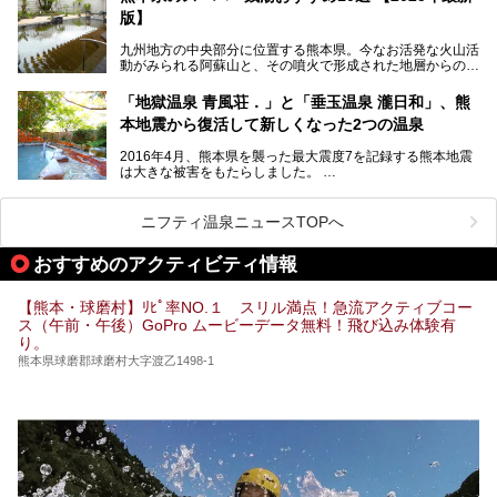
版】
今回は地元九州の温泉ライターの私が実際に入浴した中か
ら、山鹿温泉の旅館やホテルの立ち寄り湯・日帰り入浴施
九州地方の中央部分に位置する熊本県。今なお活発な火山活
設・家族風呂の3パターンに分類し、合計10施設を厳選して
動がみられる阿蘇山と、その噴火で形成された地層からの湧
ご紹介。ぜひ、湯めぐりの参考にして下さいね！
水が多くあることから「火の国」「水の国」とも呼ばれま
す。
「地獄温泉 青風荘．」と「垂玉温泉 瀧日和」、熊
そんな熊本県は、県内の至るところから温泉が湧いている温
本地震から復活して新しくなった2つの温泉
泉県でもあります。山鹿温泉、玉名温泉、黒川温泉、人吉温
泉など有名な温泉地だけでなく、市街地にも天然温泉が湧き
2016年4月、熊本県を襲った最大震度7を記録する熊本地震
出すスーパー銭湯が豊富です。なかでも注目のスーパー銭湯
は大きな被害をもたらしました。
をピックアップしました。
阿蘇山麓の南阿蘇村の「地獄温泉 清風荘」、そして「清風
荘」から400mほど離れた「垂玉（たるたま）温泉 山口旅
ニフティ温泉ニュースTOPへ
館」の2軒は、この地震による土砂崩れなどのために、一時
期は孤立状態に。もしかしたらこの時のニュースで、「地獄
おすすめのアクティビティ情報
温泉」と「垂玉温泉」の名前を知った人もいるかもしれませ
ん。
【熊本・球磨村】ﾘﾋﾟ率NO.１ スリル満点！急流アクティブコー
この2軒は今どうなっているのでしょうか。実は現在は「地
ス（午前・午後）GoPro ムービーデータ無料！飛び込み体験有
獄温泉 青風荘．」「垂玉温泉 瀧日和」として営業を再開し
り。
ています。2021年に現地を訪問してきましたのでレポート
します。
熊本県球磨郡球磨村大字渡乙1498-1