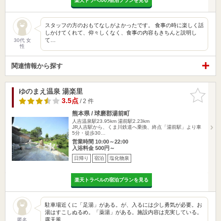
楽天トラベルの宿泊プランを見る
スタッフの方のおもてなしがよかったです。 食事の時に楽しく話
しかけてくれて、仰々しくなく、食事の内容もきちんと説明し
て…
30代 女
性
関連情報から探す
ゆのまえ温泉 湯楽里
お気に入
りに追加
3.5点
/ 2 件
熊本県 / 球磨郡湯前町
人吉温泉駅23.95km
湯前駅2.23km
JR人吉駅から、くま川鉄道へ乗換、終点「湯前駅」より車
5分・徒歩30…
営業時間 10:00～22:00
入浴料金 500円～
日帰り
宿泊
塩化物泉
楽天トラベルの宿泊プランを見る
駐車場近くに「足湯」がある。が、入るには少し勇気が必要。お
湯はすこしぬるめ。「薬湯」がある。施設内容は充実している。
露天風…
匿名