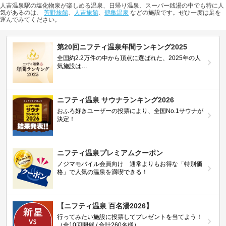
人吉温泉駅の塩化物泉が楽しめる温泉、日帰り温泉、スーパー銭湯の中でも特に人
気があるのは、
芳野旅館
、
人吉旅館
、
鶴亀温泉
などの施設です。ぜひ一度は足を
運んでみてください。
第20回ニフティ温泉年間ランキング2025
全国約2.2万件の中から頂点に選ばれた、2025年の人
気施設は…
ニフティ温泉 サウナランキング2026
おふろ好きユーザーの投票により、全国No.1サウナが
決定！
ニフティ温泉プレミアムクーポン
ノジマモバイル会員向け 通常よりもお得な「特別価
格」で人気の温泉を満喫できる！
【ニフティ温泉 百名湯2026】
行ってみたい施設に投票してプレゼントを当てよう！
（全10回開催 / 合計260名様）