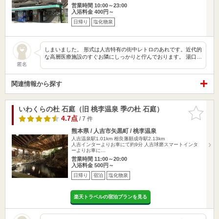
営業時間 10:00～23:00
入浴料金 400円～
日帰り
塩化物泉
しまいました。 形式は人吉特有の街中レトロのあれです。近代的
な高層医療施設のすぐお隣にしっかりと佇んでおります。 湯口…
匿名
関連情報から探す
いわくらの杜 石庭（旧 桃李温泉 季の杜 石庭）
お気に入
りに追加
4.7点
/ 7 件
熊本県 / 人吉市矢黒町 / 桃李温泉
人吉温泉駅1.01km
相良藩願成寺駅2.13km
人吉インターよりお車にて約9分 人吉球磨スマートインタ
ーよりお車に…
営業時間 11:00～20:00
入浴料金 500円～
日帰り
宿泊
塩化物泉
楽天トラベルの宿泊プランを見る