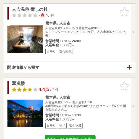
人吉温泉 癒しの杜
お気に入
りに追加
-点
/ 0 件
熊本県 / 人吉市
人吉温泉駅1.71km
相良藩願成寺駅805m
人吉インターチェンジから車で1分、人吉市街地から車で3
分
営業時間 11:00～24:00
入浴料金 1,680円～
日帰り
塩化物泉
関連情報から探す
翠嵐楼
お気に入
りに追加
4.4点
/ 7 件
熊本県 / 人吉市
人吉温泉駅2.50km
西人吉駅1.59km
JR肥薩線人吉駅から徒歩約30分またはタクシー約7分九州
自動車道人吉…
営業時間 11:00～13:30
入浴料金 1,000円～
日帰り
宿泊
塩化物泉