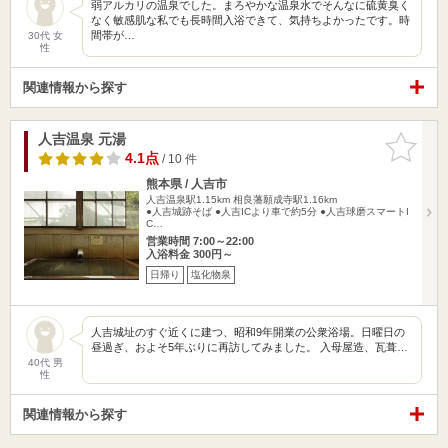
弱アルカリの温泉でした。まろやかな温泉水でそんなに硫黄臭く
なく敏感肌な私でも長時間入浴できて、気持ちよかったです。時
間帯が…
30代 女
性
関連情報から探す
人吉温泉 元湯
お気に入
りに追加
4.1点
/ 10 件
熊本県 / 人吉市
人吉温泉駅1.15km
相良藩願成寺駅1.16km
●人吉城跡そば ●人吉ICより車で約5分 ●人吉球磨スマートI
C…
営業時間 7:00～22:00
入浴料金 300円～
日帰り
塩化物泉
人吉城址のすぐ近くに建つ、昭和9年開業の公衆浴場。日曜日の
昼過ぎ、およそ5年ぶりに再訪してみました。 入母屋造、瓦葺…
40代 男
性
関連情報から探す