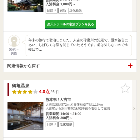
入浴料金 1,000円～
日帰り
宿泊
塩化物泉
楽天トラベルの宿泊プランを見る
年末の旅行で宿泊しました。人吉の球磨川の氾濫で、浸水被害に
あい、しばらくは宿を閉じていたそうです。前は知らないので比
較はで…
50代～
男性
関連情報から探す
鶴亀温泉
お気に入
りに追加
4.0点
/ 6 件
熊本県 / 人吉市
人吉温泉駅572m
相良藩願成寺駅1.16km
人吉駅から浜田醫院(医院)手前を右折して左側
営業時間 14:00～21:00
入浴料金 300円～
日帰り
塩化物泉