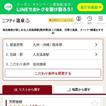
購入済チケットはこちら
ログイン
履歴
メニュー
塩化物泉が楽しめる人吉温泉駅(熊本県)近くの温泉、日帰り温泉、スーパー銭湯おすす
め
1. 都道府県
九州・沖縄 / 熊本県
2. 沿線・駅
人吉温泉駅
3. こだわり条件
塩化物泉
こだわり条件を変更する
リストから探す
地図から探す
芳野旅館
お気に入
りに追加