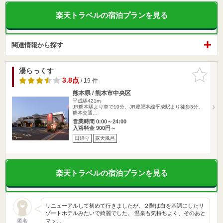
楽天トラベルの宿泊プランを見る
関連情報から探す
湯らっくす
お気に入
りに追加
3.8点
/ 19 件
熊本県 / 熊本市中央区
平成駅421m
JR熊本駅より車で10分、JR豊肥本線平成駅より徒歩3分、
熊本交通…
営業時間 0:00～24:00
入浴料金 900円～
日帰り
露天風呂
楽天トラベルの宿泊プランを見る
リニューアルして初めて行きましたが、２階は白を基調にしたリ
ゾートホテルみたいで綺麗でした。 温泉も気持ちよく、そのあと
マッ…
匿名