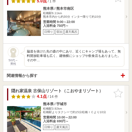
5.0点
/ 1 件
熊本県 / 熊本市南区
松橋駅6.11km
熊本市内から約30分 インター降りて約10分
営業時間 9:00～22:00
入浴料金 750円～
日帰り
宿泊
露天風呂
脇道を抜けた先の森の中にあり、近くにキャンプ場もあって、無
料開放駐車場も広く、建物横にショップや飲食店もありました。
その中…
50代～
男性
関連情報から探す
隠れ家温泉 古保山リゾート（こおやまリゾート）
お気に入
りに追加
4.1点
/ 14 件
熊本県 / 宇城市
松橋駅3.92km
松橋駅よりタクシーで約15分松橋ＩＣより10分
営業時間 10:00～22:00
入浴料金 690円～
日帰り
露天風呂