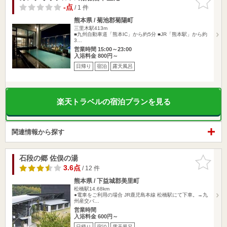
りに追加
-点
/ 1 件
熊本県 / 菊池郡菊陽町
三里木駅413m
■九州自動車道「熊本IC」から約5分 ■JR「熊本駅」から約
3…
営業時間 15:00～23:00
入浴料金 800円～
日帰り
宿泊
露天風呂
楽天トラベルの宿泊プランを見る
関連情報から探す
石段の郷 佐俣の湯
お気に入
りに追加
3.6点
/ 12 件
熊本県 / 下益城郡美里町
松橋駅14.68km
●電車をご利用の場合 JR鹿児島本線 松橋駅にて下車。→九
州産交バ…
営業時間
入浴料金 600円～
日帰り
宿泊
露天風呂