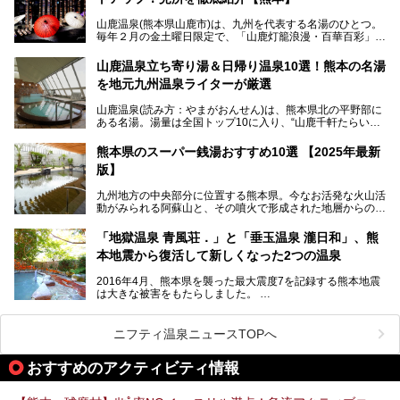
中でも「耕きち(こうきち)の湯」は露天風呂を持たないもの
の、風情ある内湯を楽しめる日帰り温泉施設。自然災害によ
山鹿温泉(熊本県山鹿市)は、九州を代表する名湯のひとつ。
り一度廃業しましたが、2024年10月に営業再開。数多くの
毎年２月の金土曜日限定で、「山鹿灯籠浪漫・百華百彩」
温泉ファンに注目される名湯です。
（やまがとうろうろまん・ひゃっかひゃくさい）が開催され
ます。和傘や竹、ろうそくなどを用いて、和情緒たっぷりの
山鹿温泉立ち寄り湯＆日帰り温泉10選！熊本の名湯
ライトアップが無料で楽しめます。
を地元九州温泉ライターが厳選
今回は再開した耕きちの湯を訪問し、全浴室(男女別大浴
2025年は、2月7～8日・14～15日・21～22日・28～3月1
場・家族風呂)を徹底紹介します！
山鹿温泉(読み方：やまがおんせん)は、熊本県北の平野部に
日、の合計8日間開催。今回は地元九州在住の筆者が、その
ある名湯。湯量は全国トップ10に入り、“山鹿千軒たらいな
見所を徹底紹介。併せて、その他イベントや立ち寄り湯も併
し”と唄われる程。また、“乙女の柔肌”とも称される柔らかな
せてご紹介します。
泉質であり、お湯の良さにも定評があります。
熊本県のスーパー銭湯おすすめ10選 【2025年最新
版】
今回は地元九州の温泉ライターの私が実際に入浴した中か
ら、山鹿温泉の旅館やホテルの立ち寄り湯・日帰り入浴施
九州地方の中央部分に位置する熊本県。今なお活発な火山活
設・家族風呂の3パターンに分類し、合計10施設を厳選して
動がみられる阿蘇山と、その噴火で形成された地層からの湧
ご紹介。ぜひ、湯めぐりの参考にして下さいね！
水が多くあることから「火の国」「水の国」とも呼ばれま
す。
「地獄温泉 青風荘．」と「垂玉温泉 瀧日和」、熊
そんな熊本県は、県内の至るところから温泉が湧いている温
本地震から復活して新しくなった2つの温泉
泉県でもあります。山鹿温泉、玉名温泉、黒川温泉、人吉温
泉など有名な温泉地だけでなく、市街地にも天然温泉が湧き
2016年4月、熊本県を襲った最大震度7を記録する熊本地震
出すスーパー銭湯が豊富です。なかでも注目のスーパー銭湯
は大きな被害をもたらしました。
をピックアップしました。
阿蘇山麓の南阿蘇村の「地獄温泉 清風荘」、そして「清風
荘」から400mほど離れた「垂玉（たるたま）温泉 山口旅
ニフティ温泉ニュースTOPへ
館」の2軒は、この地震による土砂崩れなどのために、一時
期は孤立状態に。もしかしたらこの時のニュースで、「地獄
おすすめのアクティビティ情報
温泉」と「垂玉温泉」の名前を知った人もいるかもしれませ
ん。