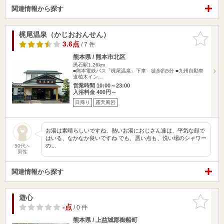
関連情報から探す
梶尾温泉（かじおおんせん）
お気に入
りに追加
3.6点
/ 7 件
熊本県 / 熊本市北区
黒石駅1.26km
■熊本電鉄バス「梶尾温泉」下車 徒歩約5分 ■九州自動車
道植木イン…
営業時間 10:00～23:00
入浴料金 400円～
日帰り
露天風呂
お湯は素晴らしいですね、熱いお湯におじさん達は、平気な顔で
はいる、なかなか良いですね でも、悪い点も、洗い場のシャワー
の…
50代～
男性
関連情報から探す
遊心
お気に入
りに追加
-点
/ 0 件
熊本県 / 上益城郡御船町