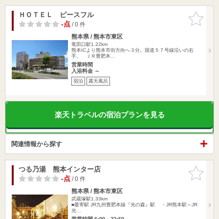
ＨＯＴＥＬ ピースフル
お気に入
りに追加
-点
/ 0 件
熊本県 / 熊本市東区
竜田口駅1.22km
熊本ICより熊本市街方向へ３分。国道５７号線沿いの右
手。 ＪＲ豊肥本…
営業時間
入浴料金 ～
宿泊
露天風呂
楽天トラベルの宿泊プランを見る
関連情報から探す
つる乃湯 熊本インター店
お気に入
りに追加
-点
/ 0 件
熊本県 / 熊本市東区
武蔵塚駅1.33km
■最寄駅 JR九州豊肥本線『光の森』駅 ・JR熊本駅～JR
光…
営業時間 6:00～22:50