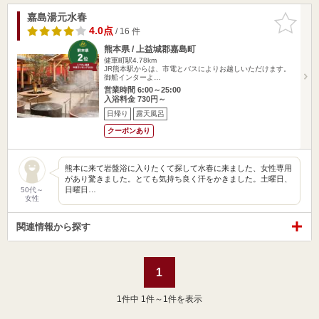
嘉島湯元水春
お気に入
りに追加
4.0点
/ 16 件
熊本県 / 上益城郡嘉島町
健軍町駅4.78km
JR熊本駅からは、市電とバスによりお越しいただけます。
御船インターよ…
営業時間 6:00～25:00
入浴料金 730円～
日帰り
露天風呂
クーポンあり
熊本に来て岩盤浴に入りたくて探して水春に来ました、女性専用
があり驚きました。とても気持ち良く汗をかきました。土曜日、
日曜日…
50代～
女性
関連情報から探す
1
1
件中 1件～1件を表示