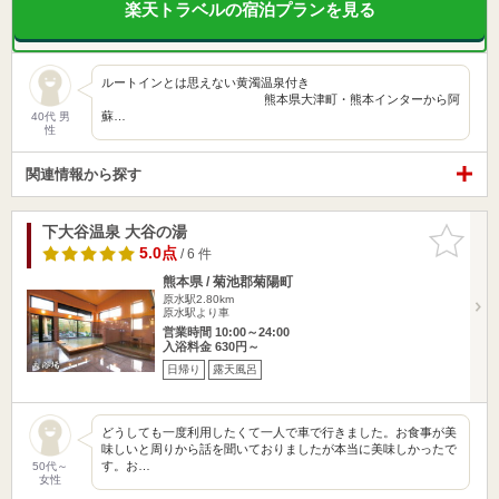
楽天トラベルの宿泊プランを見る
ルートインとは思えない黄濁温泉付き
熊本県大津町・熊本インターから阿
蘇…
40代 男
性
関連情報から探す
下大谷温泉 大谷の湯
お気に入
りに追加
5.0点
/ 6 件
熊本県 / 菊池郡菊陽町
原水駅2.80km
原水駅より車
営業時間 10:00～24:00
入浴料金 630円～
日帰り
露天風呂
どうしても一度利用したくて一人で車で行きました。お食事が美
味しいと周りから話を聞いておりましたが本当に美味しかったで
す。お…
50代～
女性