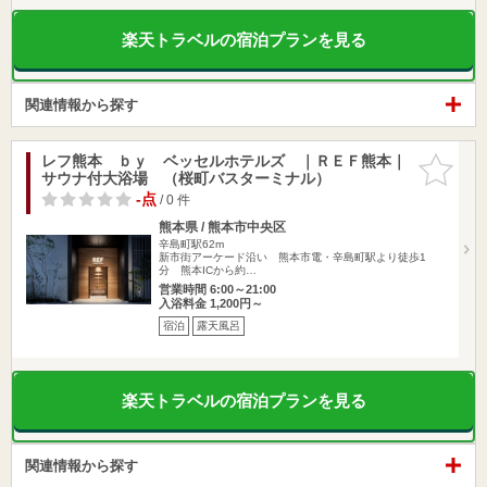
楽天トラベルの宿泊プランを見る
関連情報から探す
レフ熊本 ｂｙ ベッセルホテルズ ｜ＲＥＦ熊本｜
お気に入
サウナ付大浴場 （桜町バスターミナル）
りに追加
-点
/ 0 件
熊本県 / 熊本市中央区
辛島町駅62m
新市街アーケード沿い 熊本市電・辛島町駅より徒歩1
分 熊本ICから約…
営業時間 6:00～21:00
入浴料金 1,200円～
宿泊
露天風呂
楽天トラベルの宿泊プランを見る
関連情報から探す