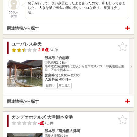
息子が行って、良い泉質だったよと言ったので、私も行ってみま
した。 大きな梁で田舎の家の様なレトロな造り。 泉質は少し
塩…
50代～
女性
関連情報から探す
ユーパレス弁天
お気に入
りに追加
2.8点
/ 4 件
熊本県 / 合志市
御代志駅1.93km
熊本電鉄菊池線御代志駅から熊本電鉄バス「中央運動公園
前」下車北熊本ス…
営業時間 10:00～23:00
入浴料金 400円～
日帰り
露天風呂
関連情報から探す
カンデオホテルズ 大津熊本空港
お気に入
りに追加
-点
/ 1 件
熊本県 / 菊池郡大津町
肥後大津駅695m