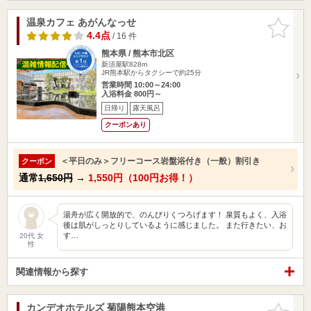
温泉カフェ あがんなっせ
お気に入
りに追加
4.4点
/ 16 件
熊本県 / 熊本市北区
新須屋駅828m
JR熊本駅からタクシーで約25分
営業時間 10:00～24:00
入浴料金 800円～
日帰り
露天風呂
クーポンあり
＜平日のみ＞フリーコース岩盤浴付き（一般）割引き
クーポン
通常
1,650円
→
1,550円（100円お得！）
湯舟が広く開放的で、のんびりくつろげます！ 泉質もよく、入浴
後は肌がしっとりしているように感じました。 また行きたい、お
す…
20代 女
性
関連情報から探す
カンデオホテルズ 菊陽熊本空港
お気に入