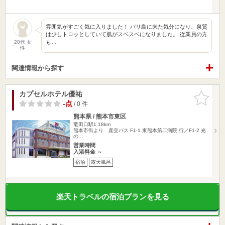
雰囲気がすごく気に入りました！ バリ島に来た気分になり、泉質
は少しトロッとしていて肌がスベスベになりました。 従業員の方
も…
20代 女
性
関連情報から探す
カプセルホテル優祐
お気に入
りに追加
-点
/ 0 件
熊本県 / 熊本市東区
竜田口駅1.18km
熊本市街より 産交バス F1-1 東熊本第二病院 行／F1-2 光
の…
営業時間
入浴料金 ～
宿泊
露天風呂
楽天トラベルの宿泊プランを見る