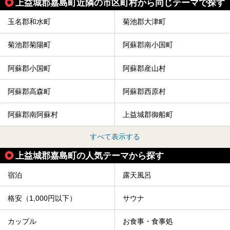
上益城郡嘉島町近隣の市区町村から同じテーマで探す
玉名郡和水町
菊池郡大津町
菊池郡菊陽町
阿蘇郡南小国町
阿蘇郡小国町
阿蘇郡産山村
阿蘇郡高森町
阿蘇郡西原村
阿蘇郡南阿蘇村
上益城郡御船町
すべて表示する
上益城郡嘉島町の人気テーマから探す
宿泊
露天風呂
格安（1,000円以下）
サウナ
カップル
お食事・食事処