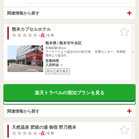
関連情報から探す
熊本カプセルホテル
お気に入
りに追加
-点
/ 0 件
熊本県 / 熊本市中央区
辛島町駅381m
アーケードより徒歩2分の好立地 交通センター・辛島町
電停より徒歩5…
営業時間
入浴料金 ～
宿泊
露天風呂
楽天トラベルの宿泊プランを見る
関連情報から探す
天然温泉 肥後の湯 御宿 野乃熊本
お気に入
りに追加
-点
/ 0 件