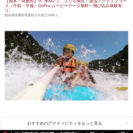
【熊本・球磨村】ﾘﾋﾟ率NO.１ スリル満点！急流アクティブコー
この2軒は今どうなっているのでしょうか。実は現在は「地
ス（午前・午後）GoPro ムービーデータ無料！飛び込み体験有
獄温泉 青風荘．」「垂玉温泉 瀧日和」として営業を再開し
り。
ています。2021年に現地を訪問してきましたのでレポート
します。
熊本県球磨郡球磨村大字渡乙1498-1
おすすめのアクティビティをもっと見る