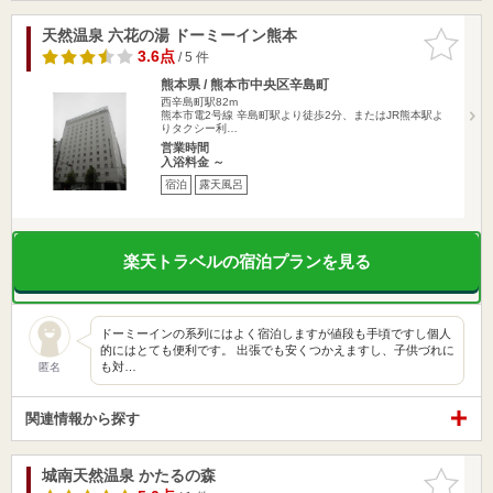
天然温泉 六花の湯 ドーミーイン熊本
お気に入
りに追加
3.6点
/ 5 件
熊本県 / 熊本市中央区辛島町
西辛島町駅82m
熊本市電2号線 辛島町駅より徒歩2分、またはJR熊本駅よ
りタクシー利…
営業時間
入浴料金 ～
宿泊
露天風呂
楽天トラベルの宿泊プランを見る
ドーミーインの系列にはよく宿泊しますが値段も手頃ですし個人
的にはとても便利です。 出張でも安くつかえますし、子供づれに
も対…
匿名
関連情報から探す
城南天然温泉 かたるの森
お気に入
りに追加