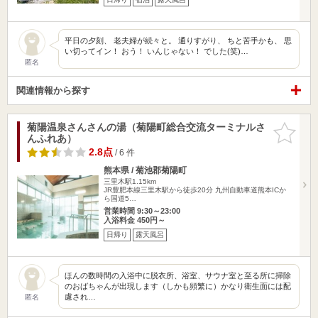
平日の夕刻、 老夫婦が続々と。 通りすがり、 ちと苦手かも、 思
い切ってイン！ おう！ いんじゃない！ でした(笑)…
匿名
関連情報から探す
菊陽温泉さんさんの湯（菊陽町総合交流ターミナルさ
お気に入
んふれあ）
りに追加
2.8点
/ 6 件
熊本県 / 菊池郡菊陽町
三里木駅1.15km
JR豊肥本線三里木駅から徒歩20分 九州自動車道熊本ICか
ら国道5…
営業時間 9:30～23:00
入浴料金 450円～
日帰り
露天風呂
ほんの数時間の入浴中に脱衣所、浴室、サウナ室と至る所に掃除
のおばちゃんが出現します（しかも頻繁に）かなり衛生面には配
慮され…
匿名