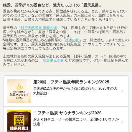
絶景、四季折々の景色など、魅力たっぷりの「露天風呂」
景色を眺めながら入浴できる点、開放感を味わえる点、また、熱がこもらない
のでのぼせにくいなどの理由で「露天風呂」の人気は高く、旅館はもちろん、
日帰り温泉、日帰り入浴施設でも併設しているところが多くあります。
埼玉県の「
杉戸天然温泉 雅楽の湯
」では、四季を通じて味わえる自然と杉戸の
広い空を眺めながら、夏は「源泉あつ湯」、冬は「生源泉つぼ風呂・石風呂」
露天風呂での生源泉かけ流しを楽しめます。
5種類の露天風呂が楽しめる静岡県の「
柚木の郷
」は、開放感たっぷりで癒しの
空間です。また、露天風呂敷地内にある熱風蒸屋（ロウリュウ サウナ）では、
毎日定時刻にロウリュウも楽しめます。
上益城郡嘉島町の露天風呂が楽しめる温泉、日帰り温泉、スーパー銭湯の中で
も特に人気があるのは、
嘉島湯元水春
などの施設です。ぜひ一度は足を運んで
みてください。
第20回ニフティ温泉年間ランキング2025
全国約2.2万件の中から頂点に選ばれた、2025年の人
気施設は…
ニフティ温泉 サウナランキング2026
おふろ好きユーザーの投票により、全国No.1サウナが
決定！