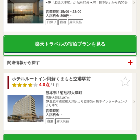
■JR「肥後大津駅」から約15分 ■JR「熊本駅」から約55分
…
営業時間 15:00～23:00
入浴料金 800円～
日帰り
宿泊
露天風呂
楽天トラベルの宿泊プランを見る
関連情報から探す
ホテルルートイン阿蘇くまもと空港駅前
お気に入
りに追加
4.0点
/ 1 件
熊本県 / 菊池郡大津町
肥後大津駅197m
JR豊肥本線肥後大津駅より徒歩3分 熊本インターチェンジ
より車で…
営業時間
入浴料金 ～
宿泊
露天風呂