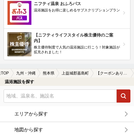
ニフティ温泉 おふろパス
温浴施設をお得に楽しめるサブスクリプションプラン
【ニフティライフスタイル株主優待のご案
内】
株主優待制度で人気の温浴施設に行こう！対象施設が
拡充されました！
TOP
九州・沖縄
熊本県
上益城郡嘉島町
【クーポンあり】露天風呂が楽しめる上益城郡嘉島町の温泉、日帰り温泉、スーパー銭湯おすすめ
温浴施設を探す
エリアから探す
地図から探す