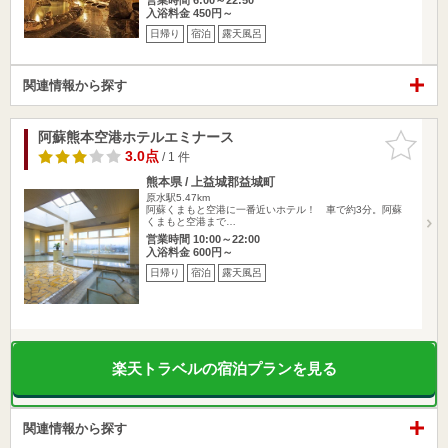
入浴料金 450円～
日帰り
宿泊
露天風呂
関連情報から探す
阿蘇熊本空港ホテルエミナース
お気に入
りに追加
3.0点
/ 1 件
熊本県 / 上益城郡益城町
原水駅5.47km
阿蘇くまもと空港に一番近いホテル！ 車で約3分。阿蘇
くまもと空港まで…
営業時間 10:00～22:00
入浴料金 600円～
日帰り
宿泊
露天風呂
楽天トラベルの宿泊プランを見る
関連情報から探す