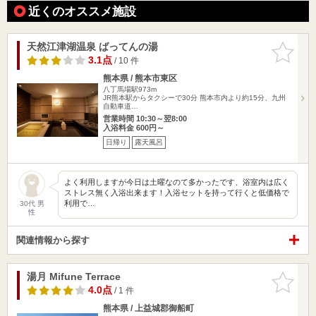
近くのオススメ施設
天然江津湖温泉 ばってんの湯
お気に入
りに追加
3.1点
/ 10 件
熊本県 / 熊本市東区
八丁馬場駅973m
JR熊本駅からタクシーで30分 熊本市内より約15分、九州
自動車道…
営業時間 10:30～翌8:00
入浴料金 600円～
日帰り
露天風呂
よく利用しますが今日は土曜なのて多かったです、浴室内は広く
ストレス無く入浴出来ます！入浴セットを持って行くと低価格で
利用で…
30代 男
性
関連情報から探す
湯月 Mifune Terrace
お気に入
りに追加
4.0点
/ 1 件
熊本県 / 上益城郡御船町