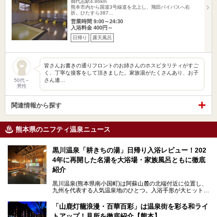
御代志駅4.86km
熊本市内から国道3号線道を北上し、飛田バイパスへ右
折。ひたすら387…
営業時間 9:00～24:30
入浴料金 400円～
日帰り
露天風呂
皆さんお書きの通りフロントのお姉さんのホスピタリティがすご
く、丁寧な接客をして頂きました。家族湯がたくさんあり、お子
さん連…
50代～
男性
関連情報から探す
熊本県のニフティ温泉ニュース
黒川温泉「耕きちの湯」日帰り入浴レビュー！202
4年に再開した名湯を大浴場・家族風呂ともに徹底
紹介
黒川温泉(熊本県南小国町)は阿蘇山麓の北端付近に位置し、
九州を代表する人気温泉地のひとつ。入浴手形が大ヒット
し、各宿の趣の異なる露天風呂をめぐることで知られていま
す。
「山鹿灯籠浪漫・百華百彩」は温泉街を彩る和ライ
トアップ！見所を徹底紹介【熊本】