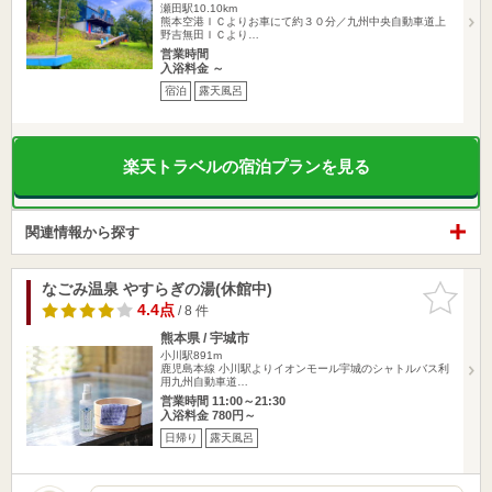
瀬田駅10.10km
熊本空港ＩＣよりお車にて約３０分／九州中央自動車道上
野吉無田ＩＣより…
営業時間
入浴料金 ～
宿泊
露天風呂
楽天トラベルの宿泊プランを見る
関連情報から探す
なごみ温泉 やすらぎの湯(休館中)
お気に入
りに追加
4.4点
/ 8 件
熊本県 / 宇城市
小川駅891m
鹿児島本線 小川駅よりイオンモール宇城のシャトルバス利
用九州自動車道…
営業時間 11:00～21:30
入浴料金 780円～
日帰り
露天風呂