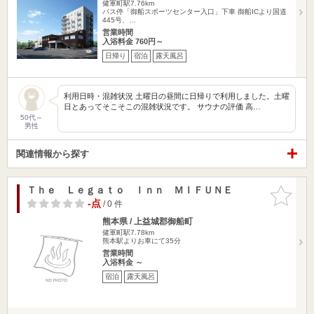
健軍町駅7.76km
バス停「御船スポーツセンター入口」下車 御船ICより国道
445号、…
営業時間
入浴料金 760円～
日帰り
宿泊
露天風呂
利用日時・混雑状況 土曜日の昼間に日帰りで利用しました。土曜
日とあってそこそこの混雑状況です。 サウナの評価 高…
50代～
男性
関連情報から探す
Ｔｈｅ Ｌｅｇａｔｏ Ｉｎｎ ＭＩＦＵＮＥ
お気に入
りに追加
-点
/ 0 件
熊本県 / 上益城郡御船町
健軍町駅7.78km
熊本駅よりお車にて35分
営業時間
入浴料金 ～
宿泊
露天風呂