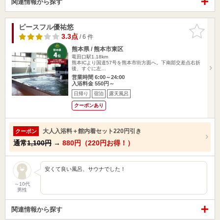
関連情報から探す
ピースフル優祐悠
お気に入
りに追加
3.3点
/ 6 件
熊本県 / 熊本市東区
竜田口駅1.18km
熊本ICより国道57号を熊本市街方面へ。下南部交差点右折
後、すぐに左…
営業時間 6:00～24:00
入浴料金 550円～
日帰り
宿泊
露天風呂
クーポンあり
大人入浴料＋館内着セット220円引き
クーポン
通常
1,100円
→
880円（220円お得！）
安くて良い風呂、サウナでした！
～10代
男性
関連情報から探す