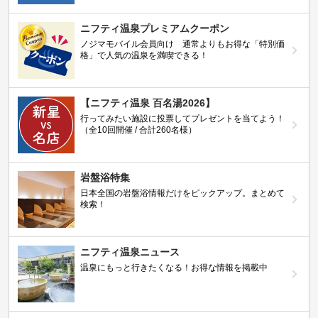
ニフティ温泉プレミアムクーポン
ノジマモバイル会員向け 通常よりもお得な「特別価
格」で人気の温泉を満喫できる！
【ニフティ温泉 百名湯2026】
行ってみたい施設に投票してプレゼントを当てよう！
（全10回開催 / 合計260名様）
岩盤浴特集
日本全国の岩盤浴情報だけをピックアップ。まとめて
検索！
ニフティ温泉ニュース
温泉にもっと行きたくなる！お得な情報を掲載中