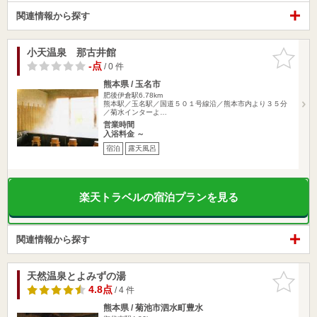
関連情報から探す
小天温泉 那古井館
お気に入
りに追加
-点
/ 0 件
熊本県 / 玉名市
肥後伊倉駅6.78km
熊本駅／玉名駅／国道５０１号線沿／熊本市内より３５分
／菊水インターよ…
営業時間
入浴料金 ～
宿泊
露天風呂
楽天トラベルの宿泊プランを見る
関連情報から探す
天然温泉とよみずの湯
お気に入
りに追加
4.8点
/ 4 件
熊本県 / 菊池市泗水町豊水