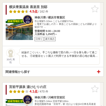
横浜青葉温泉 喜楽里 別邸
お気に入
りに追加
4.5点
/ 162 件
神奈川県 / 横浜市青葉区
市が尾駅5.32km
こどもの国駅370m
＜電車でお越しの方＞ 東急こどもの国線こどもの国駅より
徒歩7分 …
営業時間 9:00～24:00
入浴料金 1,250円～
日帰り
露天風呂
結論すごくいい。手ごろな価格で質の高い一日を落ち着いて過ご
せる。 ①岩盤浴セット購入で利用できる半個室の居心地が最高…
30代 男
性
関連情報から探す
宮前平源泉 湯けむりの庄
お気に入
りに追加
4.1点
/ 470 件
神奈川県 / 川崎市宮前区
市が尾駅5.34km
宮前平駅168m
東急田園都市線「宮前平」駅 北口より徒歩4分東名高速道