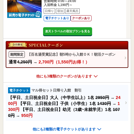
営業時間 0:00～24:00
入浴料金 1,190円～
日帰り
宿泊
露天風呂
電子チケットあり
クーポンあり
楽天トラベルの宿泊プランを見る
【百名湯受賞記念】朝5時から入館ＯＫ！朝活クーポン
期間限定
通常
4,250円
→
2,700円（1,550円お得！）
他にも3種類のクーポンがあります
マル得セット日帰り入館 割引
電子チケット
【平日、土日祝全日】大人（中学生以上）1名
2950円
→
24
00円
【平日、土日祝全日】子供（小学生）1名
1430円
→
1
300円
【平日、土日祝全日】幼児（3歳~未就学児）1名
107
0円
→
950円
他にも2種類の電子チケットがあります