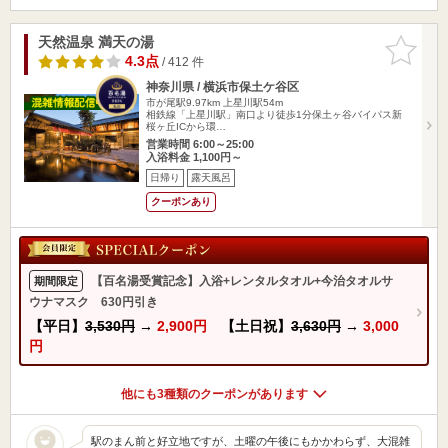
天然温泉 満天の湯
お気に入
りに追加
4.3点
/ 412 件
神奈川県 / 横浜市保土ケ谷区
市が尾駅9.97km
上星川駅54m
相鉄線「上星川駅」南口より徒歩1分保土ヶ谷バイパス新
桜ヶ丘ICから環…
営業時間 6:00～25:00
入浴料金 1,100円～
日帰り
露天風呂
クーポンあり
【百名湯受賞記念】入浴+レンタルタオル+今治タオルサ
期間限定
ウナマスク 630円引き
【平日】
3,530円
→
2,900円
【土日祝】
3,630円
→
3,000
円
他にも3種類のクーポンがあります
駅のまん前と好立地ですが、土曜の午後にもかかわらず、大混雑