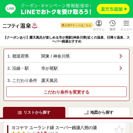
購入済チケットはこちら
ログイン
履歴
メニュー
【クーポンあり】露天風呂が楽しめる市が尾駅(神奈川県)近くの温泉、日帰り温泉、ス
ーパー銭湯おすすめ
1. 都道府県
関東 / 神奈川県
2. 沿線・駅
市が尾駅
3. こだわり条件
露天風呂
こだわり条件を変更する
リストから探す
地図から探す
ヨコヤマ ユーランド緑 スーパー銭湯八朔の湯
お気に入
りに追加