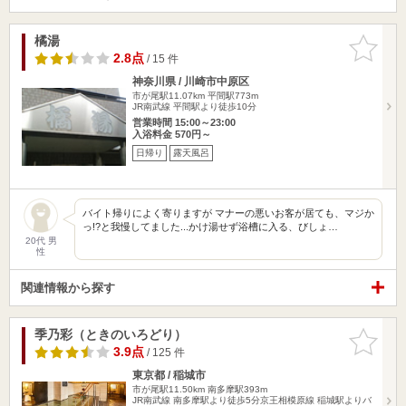
橘湯
お気に入
りに追加
2.8点
/ 15 件
神奈川県 / 川崎市中原区
市が尾駅11.07km
平間駅773m
JR南武線 平間駅より徒歩10分
営業時間 15:00～23:00
入浴料金 570円～
日帰り
露天風呂
バイト帰りによく寄りますが マナーの悪いお客が居ても、マジか
っ!?と我慢してました...かけ湯せず浴槽に入る、びしょ…
20代 男
性
関連情報から探す
季乃彩（ときのいろどり）
お気に入
りに追加
3.9点
/ 125 件
東京都 / 稲城市
市が尾駅11.50km
南多摩駅393m
JR南武線 南多摩駅より徒歩5分京王相模原線 稲城駅よりバ