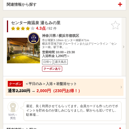
関連情報から探す
センター南温泉 湯もみの里
お気に入
りに追加
4.3点
/ 92 件
神奈川県 / 横浜市都筑区
市が尾駅3.16km
センター南駅471m
横浜市営地下鉄ブルーラインまたはグリーンライン「セン
ター南」駅下車。…
営業時間 10:00～23:30
入浴料金 1,290円～
日帰り
露天風呂
クーポンあり
＜平日のみ＞入浴＋岩盤浴セット
クーポン
通常
2,230円
→
2,000円（230円お得！）
最近、良く利用させてもらってます。会員カードも作ったのでポ
イントを貯めるのが楽しみになりました。駅からも近いですし、
駐車場…
50代～
男性