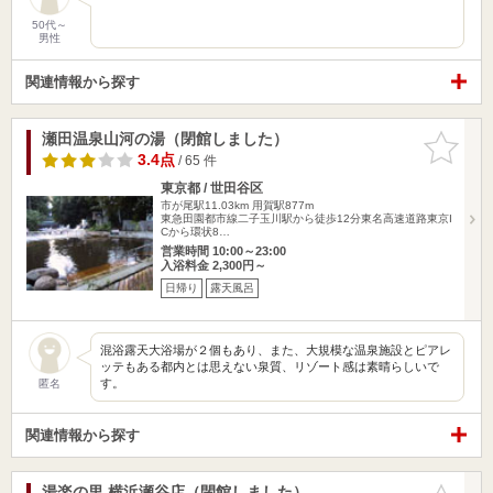
50代～
男性
関連情報から探す
瀬田温泉山河の湯（閉館しました）
お気に入
りに追加
3.4点
/ 65 件
東京都 / 世田谷区
市が尾駅11.03km
用賀駅877m
東急田園都市線二子玉川駅から徒歩12分東名高速道路東京I
Cから環状8…
営業時間 10:00～23:00
入浴料金 2,300円～
日帰り
露天風呂
混浴露天大浴場が２個もあり、また、大規模な温泉施設とピアレ
ッテもある都内とは思えない泉質、リゾート感は素晴らしいで
す。
匿名
関連情報から探す
湯楽の里 横浜瀬谷店（閉館しました）
お気に入