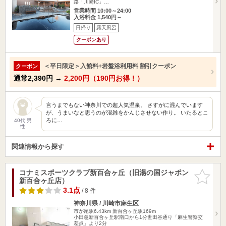
路「川崎IC」…
営業時間 10:00～24:00
入浴料金 1,540円～
日帰り
露天風呂
クーポンあり
＜平日限定＞入館料+岩盤浴利用料 割引クーポン
クーポン
通常
2,390円
→
2,200円（190円お得！）
言うまでもない神奈川での超人気温泉。 さすがに混んでいます
が、うまいなと思うのが混雑をかんじさせない作り。 いたるとこ
ろに…
40代 男
性
関連情報から探す
コナミスポーツクラブ新百合ヶ丘（旧湯の国ジャポン
お気に入
新百合ヶ丘店）
りに追加
3.1点
/ 8 件
神奈川県 / 川崎市麻生区
市が尾駅6.43km
新百合ヶ丘駅169m
小田急新百合ヶ丘駅南口から1分世田谷通り「麻生警察交
差点」より2分