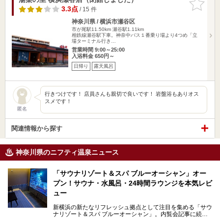
りに追加
3.3点
/ 15 件
神奈川県 / 横浜市瀬谷区
市が尾駅11.50km
瀬谷駅1.11km
相鉄線瀬谷駅下車。神奈中バス１番乗り場より4つめ「立
場ターミナル行き…
営業時間 9:00～25:00
入浴料金 650円～
日帰り
露天風呂
行きつけです！ 店員さんも親切で良いです！ 岩盤浴もありオス
スメです！
匿名
関連情報から探す
神奈川県のニフティ温泉ニュース
「サウナリゾート＆スパ ブルーオーシャン」オー
プン！サウナ・水風呂・24時間ラウンジを本気レビ
ュー
新横浜の新たなリフレッシュ拠点として注目を集める「サウ
ナリゾート＆スパ ブルーオーシャン」。内覧会記事に続