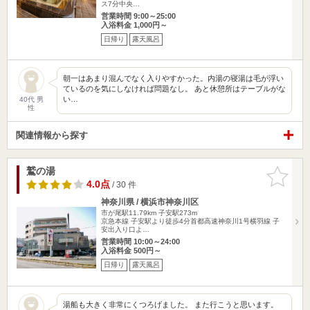
ス7分中央…
営業時間 9:00～25:00
入浴料金 1,000円～
日帰り
露天風呂
朝一はあまり混んでなく入りやすかった。内湯の寝湯は毛が浮い
ているのを気にしなければ問題なし。 あと休憩所はテーブルがな
い…
40代 男
性
関連情報から探す
鷲の湯
お気に入
りに追加
4.0点
/ 30 件
神奈川県 / 横浜市神奈川区
市が尾駅11.79km
子安駅273m
京急本線 子安駅より徒歩4分首都高速神奈川1号横羽線 子
安出入り口よ…
営業時間 10:00～24:00
入浴料金 500円～
日帰り
露天風呂
湯船も大きく非常にくつろげました。 また行こうと思います。