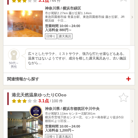
3.1点
/ 44 件
神奈川県 / 横浜市緑区
市が尾駅2.27km
藤が丘駅1.14km
東急田園都市線 青葉台駅、東急田園都市線 藤が丘駅、JR
横浜線 十日…
営業時間 10:00～24:00
入浴料金 880円～
日帰り
露天風呂
広々としたサウナ、ミストサウナ、強力な打たせ湯などもある。
温泉ではないようですが、成分を模した露天風呂あり。古い施設
ながら…
50代～
男性
関連情報から探す
港北天然温泉ゆったりCOco
お気に入
りに追加
3.1点
/ 100 件
神奈川県 / 横浜市都筑区中川中央
市が尾駅3.11km
センター北駅381m
横浜市営地下鉄センター北、センター南各駅より徒歩5分
都筑ICより区役…
営業時間 10:00～24:00
入浴料金 1,200円～
日帰り
露天風呂