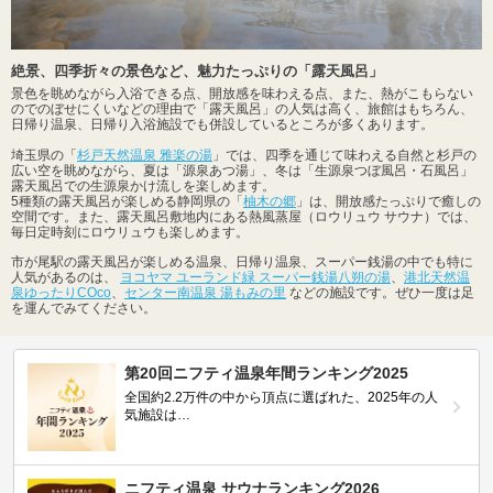
絶景、四季折々の景色など、魅力たっぷりの「露天風呂」
景色を眺めながら入浴できる点、開放感を味わえる点、また、熱がこもらない
のでのぼせにくいなどの理由で「露天風呂」の人気は高く、旅館はもちろん、
日帰り温泉、日帰り入浴施設でも併設しているところが多くあります。
埼玉県の「
杉戸天然温泉 雅楽の湯
」では、四季を通じて味わえる自然と杉戸の
広い空を眺めながら、夏は「源泉あつ湯」、冬は「生源泉つぼ風呂・石風呂」
露天風呂での生源泉かけ流しを楽しめます。
5種類の露天風呂が楽しめる静岡県の「
柚木の郷
」は、開放感たっぷりで癒しの
空間です。また、露天風呂敷地内にある熱風蒸屋（ロウリュウ サウナ）では、
毎日定時刻にロウリュウも楽しめます。
市が尾駅の露天風呂が楽しめる温泉、日帰り温泉、スーパー銭湯の中でも特に
人気があるのは、
ヨコヤマ ユーランド緑 スーパー銭湯八朔の湯
、
港北天然温
泉ゆったりCOco
、
センター南温泉 湯もみの里
などの施設です。ぜひ一度は足
を運んでみてください。
第20回ニフティ温泉年間ランキング2025
全国約2.2万件の中から頂点に選ばれた、2025年の人
気施設は…
ニフティ温泉 サウナランキング2026