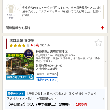
学生時代の友人と一泊で利用しました。客室露天風呂付きのお部
屋を予約し、エステやマッサージを受けてのんびりしたいと思い
計画し…
50代～
女性
関連情報から探す
溝口温泉 喜楽里
お気に入
りに追加
4.3点
/ 914 件
神奈川県 / 川崎市高津区
市が尾駅8.03km
武蔵新城駅1.00km
溝の口駅南口 東急バス⑤番乗り場「蟹ヶ谷」行き「橘小
学校」下車すぐ
営業時間 9:00～24:00
入浴料金 1,080円～
日帰り
露天風呂
電子チケットあり
【平日のみ】入館＋バスタオル（レンタル）＋フェイ
電子チケット
スタオル（レンタル）＋岩盤浴セット
【平日限定】大人（中学生以上）
1980円
→
1830円