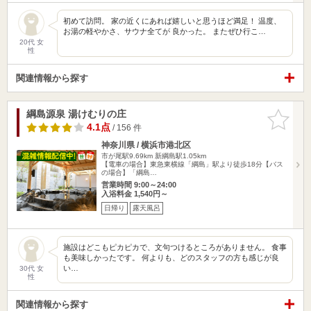
初めて訪問。 家の近くにあれば嬉しいと思うほど満足！ 温度、
お湯の軽やかさ、サウナ全てが 良かった。 またぜひ行こ…
20代 女
性
関連情報から探す
綱島源泉 湯けむりの庄
お気に入
りに追加
4.1点
/ 156 件
神奈川県 / 横浜市港北区
市が尾駅9.69km
新綱島駅1.05km
【電車の場合】東急東横線「綱島」駅より徒歩18分【バス
の場合】「綱島…
営業時間 9:00～24:00
入浴料金 1,540円～
日帰り
露天風呂
施設はどこもピカピカで、文句つけるところがありません。 食事
も美味しかったです。 何よりも、どのスタッフの方も感じが良
い…
30代 女
性
関連情報から探す