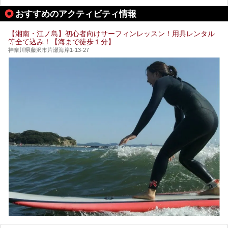
───
して宿泊もできます。宿泊者は「龍宮殿本館」の営業時間に
提供元：株式会社西武・プリンスホテルズワールドワイド
おすすめのアクティビティ情報
加えて、朝6時からの宿泊者専用時間帯にも「龍宮殿本館」
【PR】
のお風呂が利用できます。
この記事はザ・プリンス 箱根芦ノ湖のPR記事です。
【湘南・江ノ島】初心者向けサーフィンレッスン！用具レンタル
今回は日帰り温泉としての「絶景日帰り温泉 龍宮殿本館
等全て込み！【海まで徒歩１分】
（以下、龍宮殿本館）」と、旅館としての「箱根 芦ノ湖畔
蛸川温泉 龍宮殿（以下、龍宮殿）」の両方の魅力をたっぷ
神奈川県藤沢市片瀬海岸1-13-27
りお伝えします！
ここは箱根神社、九頭龍神社、白龍神社、箱根元宮と箱根の
4つの神社に囲まれたパワースポットです。
───
提供元：株式会社西武・プリンスホテルズワールドワイド
【PR】
この記事は箱根 芦ノ湖畔蛸川温泉 龍宮殿のPR記事です。