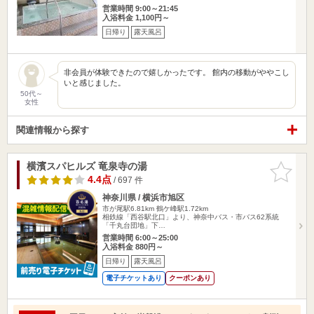
営業時間 9:00～21:45
入浴料金 1,100円～
日帰り
露天風呂
非会員が体験できたので嬉しかったです。 館内の移動がややこし
いと感じました。
50代～
女性
関連情報から探す
横濱スパヒルズ 竜泉寺の湯
お気に入
りに追加
4.4点
/ 697 件
神奈川県 / 横浜市旭区
市が尾駅6.81km
鶴ケ峰駅1.72km
相鉄線「西谷駅北口」より、神奈中バス・市バス62系統
「千丸台団地」下…
営業時間 6:00～25:00
入浴料金 880円～
日帰り
露天風呂
電子チケットあり
クーポンあり