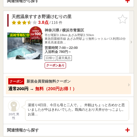
関連情報から探す
天然温泉すすき野湯けむりの里
お気に入
りに追加
3.8点
/ 116 件
神奈川県 / 横浜市青葉区
市が尾駅3.18km
あざみ野駅2.50km
東急田園都市線 あざみ野駅より無料シャトルバス利用10分
東名高速道路…
営業時間 7:00～22:00
入浴料金 780円～
日帰り
露天風呂
クーポンあり
新規会員登録無料クーポン
クーポン
通常
200円
→
無料（200円お得！）
湯巡り4日目、今日も母と二人で。。 外観はちょっと古めかと思
いましたが中はきれいでした。既掲のとおり天井がかっこよし。
お湯…
20代 男
性
関連情報から探す