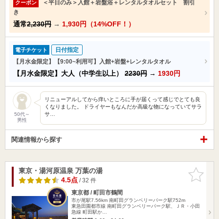
＜平日のみ＞入館＋岩盤浴＋レンタルタオルセット 割引
クーポン
き
通常
2,230円
→
1,930円（14%OFF！）
日付指定
電子チケット
【月水金限定】【9:00~利用可】入館+岩盤+レンタルタオル
【月水金限定】大人（中学生以上）
2230円
→
1930円
リニューアルしてから痒いところに手が届くって感じでとても良
くなりました。 ドライヤーもなんだか高級な物になっていてサラ
サ…
50代～
男性
関連情報から探す
東京・湯河原温泉 万葉の湯
お気に入
りに追加
4.5点
/ 32 件
東京都 / 町田市鶴間
市が尾駅7.56km
南町田グランベリーパーク駅752m
東急田園都市線 南町田グランベリーパーク駅、ＪＲ・小田
急線 町田駅か…