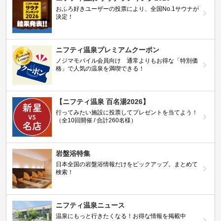
おふろ好きユーザーの投票により、全国No.1サウナが
決定！
ニフティ温泉プレミアムクーポン
ノジマモバイル会員向け 通常よりもお得な「特別価
格」で人気の温泉を満喫できる！
【ニフティ温泉 百名湯2026】
行ってみたい施設に投票してプレゼントを当てよう！
（全10回開催 / 合計260名様）
岩盤浴特集
日本全国の岩盤浴情報だけをピックアップ。まとめて
検索！
ニフティ温泉ニュース
温泉にもっと行きたくなる！お得な情報を掲載中