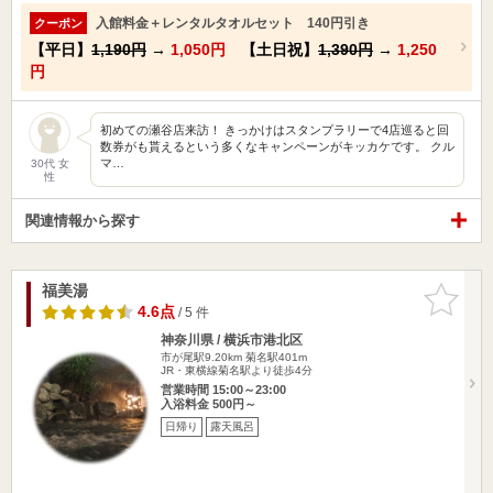
入館料金＋レンタルタオルセット 140円引き
クーポン
【平日】
1,190円
→
1,050円
【土日祝】
1,390円
→
1,250
円
初めての瀬谷店来訪！ きっかけはスタンプラリーで4店巡ると回
数券がも貰えるという多くなキャンペーンがキッカケです。 クル
マ…
30代 女
性
関連情報から探す
福美湯
お気に入
りに追加
4.6点
/ 5 件
神奈川県 / 横浜市港北区
市が尾駅9.20km
菊名駅401m
JR・東横線菊名駅より徒歩4分
営業時間 15:00～23:00
入浴料金 500円～
日帰り
露天風呂