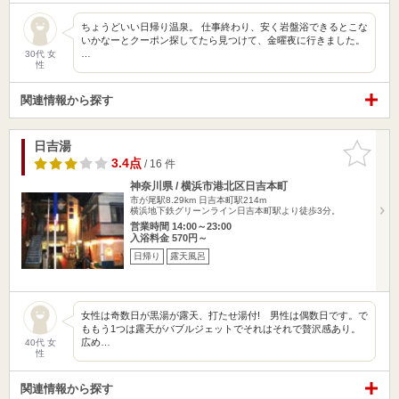
ちょうどいい日帰り温泉。 仕事終わり、安く岩盤浴できるとこな
いかなーとクーポン探してたら見つけて、金曜夜に行きました。
…
30代 女
性
関連情報から探す
日吉湯
お気に入
りに追加
3.4点
/ 16 件
神奈川県 / 横浜市港北区日吉本町
市が尾駅8.29km
日吉本町駅214m
横浜地下鉄グリーンライン日吉本町駅より徒歩3分。
営業時間 14:00～23:00
入浴料金 570円～
日帰り
露天風呂
女性は奇数日が黒湯が露天、打たせ湯付! 男性は偶数日です。で
ももう1つは露天がバブルジェットでそれはそれで贅沢感あり。
広め…
40代 女
性
関連情報から探す