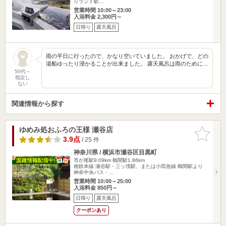
りランド駅…
営業時間 10:00～23:00
入浴料金 2,300円～
日帰り
露天風呂
雨の平日に行ったので、かなり空いていました。 おかげで、どの
湯船ゆったり浸かることが出来ました。 露天風呂は雨のために…
50代～
指定し
ない
関連情報から探す
ゆめみ処おふろの王様 瀬谷店
お気に入
りに追加
3.9点
/ 25 件
神奈川県 / 横浜市瀬谷区目黒町
市が尾駅9.09km
鶴間駅1.86km
相鉄本線 瀬谷駅・三ッ境駅、または小田急線 鶴間駅より
神奈中央バス・…
営業時間 10:00～25:00
入浴料金 850円～
日帰り
露天風呂
クーポンあり