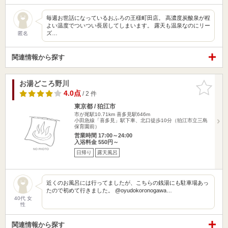
毎週お世話になっているおふろの王様町田店。 高濃度炭酸泉が程
よい温度でついつい長居してしまいます。 露天も温泉なのにリー
ズ…
匿名
関連情報から探す
お湯どころ野川
お気に入
りに追加
4.0点
/ 2 件
東京都 / 狛江市
市が尾駅10.71km
喜多見駅646m
小田急線「喜多見」駅下車、北口徒歩10分（狛江市立三島
保育園前）
営業時間 17:00～24:00
入浴料金 550円～
日帰り
露天風呂
近くのお風呂には行ってましたが、こちらの銭湯にも駐車場あっ
たので初めて行きました。 @oyudokoronogawa…
40代 女
性
関連情報から探す