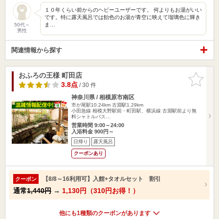
１０年くらい前からのヘビーユーザーです。 何よりもお湯がいい
です。特に露天風呂では飴色のお湯が青空に映えて瑠璃色に輝き
ま…
50代～
男性
関連情報から探す
おふろの王様 町田店
お気に入
りに追加
3.8点
/ 30 件
神奈川県 / 相模原市南区
市が尾駅10.24km
古淵駅1.29km
小田急線 相模大野駅前・町田駅、横浜線 古淵駅前より無
料シャトルバス…
営業時間 9:00～24:00
入浴料金 900円～
日帰り
露天風呂
クーポンあり
【8/8～16利用可】入館+タオルセット 割引
クーポン
通常
1,440円
→
1,130円（310円お得！）
他にも1種類のクーポンがあります