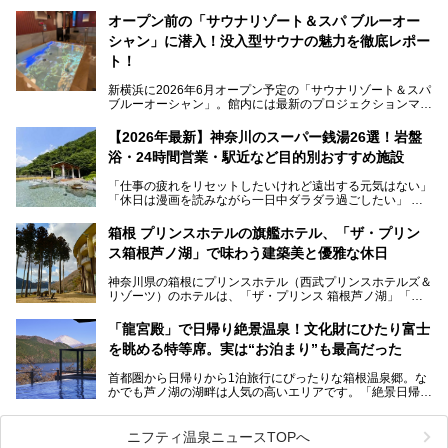
き、今回は実際に体験してみたリアルな様子をレポートしま
す。サウナや水風呂の気持ちよさはもちろん、リラックスス
オープン前の「サウナリゾート＆スパ ブルーオー
ペースの過ごしやすさまで徹底チェック。新横浜エリアで日
シャン」に潜入！没入型サウナの魅力を徹底レポー
常の疲れをリセットしたい人、ライブやスポーツ観戦遠征組
は必見です。
ト！
新横浜に2026年6月オープン予定の「サウナリゾート＆スパ
ブルーオーシャン」。館内には最新のプロジェクションマッ
ピングが多用され、まるで世界を旅しているかのような圧倒
的な“没入感（イマーシブ）”を体験できます。
【2026年最新】神奈川のスーパー銭湯26選！岩盤
浴・24時間営業・駅近など目的別おすすめ施設
「仕事の疲れをリセットしたいけれど遠出する元気はない」
今回は、そんな大注目の施設に一足先にお邪魔し、その全貌
「休日は漫画を読みながら一日中ダラダラ過ごしたい」
を見学させていただきました！
「子ども連れでも気兼ねなく、家事を忘れてリフレッシュし
たい」
サウナ室の中に咲き誇る桜、魚たちが泳ぐ水風呂、そしてバ
箱根 プリンスホテルの旗艦ホテル、「ザ・プリン
リのビーチを思わせる休憩スペース…。驚きの連続だった館
ス箱根芦ノ湖」で味わう建築美と優雅な休日
そんな「癒やされたい」という願いを叶えてくれるのが、神
内の様子をレポートします！
奈川県のスーパー銭湯。
神奈川県の箱根にプリンスホテル（西武プリンスホテルズ＆
神奈川県には、サウナや岩盤浴、一日中遊べるエンタメ施設
リゾーツ）のホテルは、「ザ・プリンス 箱根芦ノ湖」「芦
など、“非日常”を味わえるスーパー銭湯が数多く揃っていま
ノ湖畔 蛸川温泉 龍宮殿」「箱根湯の花プリンスホテル」
す。しかし、選択肢が多いからこそ「どの施設か迷ってしま
「箱根仙石原プリンスホテル」と4軒あり、今回ご紹介する
う」という人も多いはず。
「龍宮殿」で日帰り絶景温泉！文化財にひたり富士
「ザ・プリンス 箱根芦ノ湖」は、その中でもフラッグシッ
を眺める特等席。実は“お泊まり”も最高だった
プ（旗艦）に位置づけられる特別なホテルです。
そこで今回は、神奈川県内の人気施設26選を「安さ」「岩
盤浴・漫画の充実度」「景色の良さ」「高級感」「深夜営
首都圏から日帰りから1泊旅行にぴったりな箱根温泉郷。な
昭和の日本を代表する建築家の一人、村野藤吾が芦ノ湖の畔
業」「駅近」など、目的別に厳選して紹介します。
かでも芦ノ湖の湖畔は人気の高いエリアです。「絶景日帰り
に建てた桃源郷のようなホテルがここ。自家源泉の温泉や、
今の気分にぴったりの施設を見つけて、最高のリフレッシュ
温泉 龍宮殿本館」は、露天風呂から芦ノ湖と富士山の両方
こだわりぬいた食もあわせて、このホテルの魅力をレポート
時間を過ごす参考にしていただけますと幸いです。
が楽しめるまさに眺望自慢の日帰り温泉。
します。
ニフティ温泉ニュースTOPへ
そしてここは全24室の「箱根 芦ノ湖畔蛸川温泉 龍宮殿」と