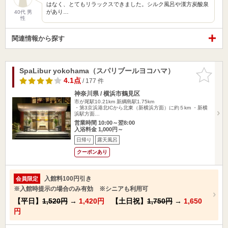
はなく、とてもリラックスできました。シルク風呂や漢方炭酸泉
があり…
40代 男
性
関連情報から探す
SpaLibur yokohama（スパリブールヨコハマ）
お気に入
りに追加
4.1点
/ 177 件
神奈川県 / 横浜市鶴見区
市が尾駅10.21km
新綱島駅1.75km
・第3京浜港北ICから北東（新横浜方面）に約５km ・新横
浜駅方面…
営業時間 10:00～翌8:00
入浴料金 1,000円～
日帰り
露天風呂
クーポンあり
入館料100円引き
会員限定
※入館時提示の場合のみ有効 ※シニアも利用可
【平日】
1,520円
→
1,420円
【土日祝】
1,750円
→
1,650
円