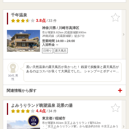
千年温泉
お気に入
りに追加
3.8点
/ 33 件
神奈川県 / 川崎市高津区
市が尾駅8.62km
武蔵新城駅490m
JR南武線（武蔵新城駅）徒歩7分
営業時間 14:00～24:00
入浴料金 ～
日帰り
露天風呂
黒い天然温泉の露天風呂が良かった！ 銭湯で炭酸泉と露天風呂が
あるのはコスパが良くて大満足でした。 シャンプーとボディー…
30代 男
性
関連情報から探す
よみうりランド眺望温泉 花景の湯
お気に入
りに追加
4.4点
/ 34 件
東京都 / 稲城市
市が尾駅8.81km
京王よみうりランド駅512m
・「京王よみうりランド駅」から徒歩約10分 ※京王よみう