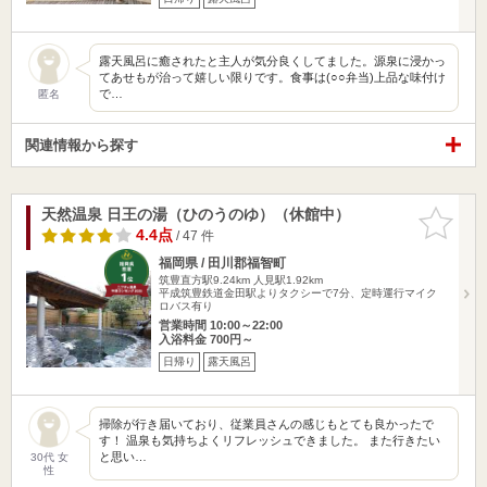
露天風呂に癒されたと主人が気分良くしてました。源泉に浸かっ
てあせもが治って嬉しい限りです。食事は(○○弁当)上品な味付け
で…
匿名
関連情報から探す
天然温泉 日王の湯（ひのうのゆ）（休館中）
お気に入
りに追加
4.4点
/ 47 件
福岡県 / 田川郡福智町
筑豊直方駅9.24km
人見駅1.92km
平成筑豊鉄道金田駅よりタクシーで7分、定時運行マイク
ロバス有り
営業時間 10:00～22:00
入浴料金 700円～
日帰り
露天風呂
掃除が行き届いており、従業員さんの感じもとても良かったで
す！ 温泉も気持ちよくリフレッシュできました。 また行きたい
と思い…
30代 女
性