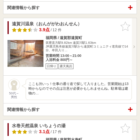
関連情報から探す
遠賀川温泉（おんががわおんせん）
お気に入
りに追加
3.9点
/ 12 件
福岡県 / 遠賀郡遠賀町
筑豊直方駅9.82km
遠賀川駅1.63km
JR鹿児島本線遠賀川駅から遠賀町コミュニティ老良線で14
分、牟田入り…
営業時間 13:00～21:00
入浴料金 800円～
日帰り
露天風呂
ここも渋いっ！仕事の通り道で探して入りました。営業開始は13
時からなのでその点は注意が必要かもしれませんね。駐車場は建
物の…
50代～
男性
関連情報から探す
水巻天然温泉 いちょうの湯
お気に入
りに追加
3.1点
/ 17 件
福岡県 / 遠賀郡水巻町