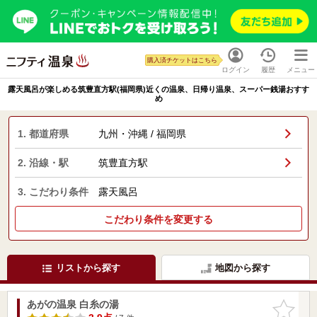
購入済チケットはこちら
ログイン
履歴
メニュー
露天風呂が楽しめる筑豊直方駅(福岡県)近くの温泉、日帰り温泉、スーパー銭湯おすす
め
1. 都道府県
九州・沖縄 / 福岡県
2. 沿線・駅
筑豊直方駅
3. こだわり条件
露天風呂
こだわり条件を変更する
リストから探す
地図から探す
あがの温泉 白糸の湯
お気に入
りに追加