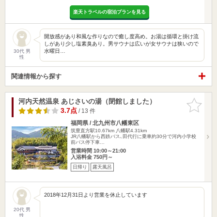
楽天トラベルの宿泊プランを見る
開放感があり和風な作りなので癒し度高め。お湯は循環と掛け流
しがあり少し塩素臭あり。男サウナは広いが女サウナは狭いので
水曜日…
30代 男
性
関連情報から探す
河内天然温泉 あじさいの湯（閉館しました）
お気に入
りに追加
3.7点
/ 13 件
福岡県 / 北九州市八幡東区
筑豊直方駅10.67km
八幡駅4.31km
JR八幡駅から西鉄バス､田代行に乗車約30分で河内小学校
前バス停下車…
営業時間 10:00～21:00
入浴料金 750円～
日帰り
露天風呂
2018年12月31日より営業を休止しています
20代 男
性