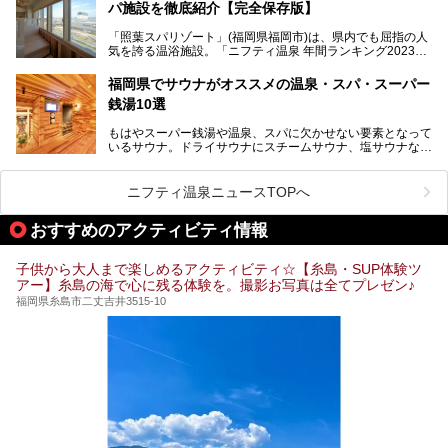
パ施設を徹底紹介【完全保存版】
そこで今回は、ニフティ温泉ライターである筆者が現地訪
問。週替わりで男女入替制の温泉・サウナや岩盤浴・VIPル
「照葉スパリゾート」(福岡県福岡市)は、県内でも屈指の人
ーム・併設するレストランを体験し、それらの全貌を徹底紹
気を誇る温浴施設。「ニフティ温泉 年間ランキング2023」
介します！
では福岡県総合第３位を獲得し、平日・土日を問わず多くの
常連客で賑わっています。
福岡県でサウナがオススメの温泉・スパ・スーパー
銭湯10選
そこで今回は、ニフティ温泉ライターである筆者が現地体
験。超人気の岩盤房(岩盤浴)をはじめ、スパ＆サウナ・アミ
もはやスーパー銭湯や温泉、スパに欠かせない要素となって
ューズメント・宿泊施設・グルメ・その他施設まで、多彩な
いるサウナ。ドライサウナにスチームサウナ、塩サウナな
る全貌と魅力を徹底紹介します！
ど、いくつか異なるタイプが楽しめたり、水風呂や外気浴ス
ペース、ロウリュウなど、心ゆくまで楽しむためのサービス
が充実した施設も多くみられます。
ニフティ温泉ニュースTOPへ
今回はそんなサウナにこだわった、福岡県内のオススメ温
泉・銭湯・スパを10件紹介したいと思います！
おすすめのアクティビティ情報
子供から大人まで楽しめるアクティビティ☆【糸島・SUP体験ツ
アー】糸島の海で心に残る体験を。撮影お写真は全てプレゼン♪
福岡県糸島市二丈吉井3515-10