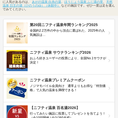
に人気があるのは、
あがの温泉 白糸の湯
、
ほうじょう温泉 ふじ湯の里
、
天然
温泉 日王の湯（ひのうのゆ）（休館中）
などの施設です。ぜひ一度は足を運ん
でみてください。
第20回ニフティ温泉年間ランキング2025
全国約2.2万件の中から頂点に選ばれた、2025年の人
気施設は…
ニフティ温泉 サウナランキング2026
おふろ好きユーザーの投票により、全国No.1サウナが
決定！
ニフティ温泉プレミアムクーポン
ノジマモバイル会員向け 通常よりもお得な「特別価
格」で人気の温泉を満喫できる！
【ニフティ温泉 百名湯2026】
行ってみたい施設に投票してプレゼントを当てよう！
（全10回開催 / 合計260名様）