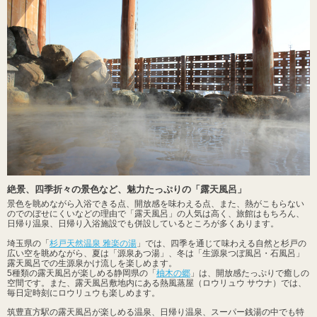
絶景、四季折々の景色など、魅力たっぷりの「露天風呂」
景色を眺めながら入浴できる点、開放感を味わえる点、また、熱がこもらない
のでのぼせにくいなどの理由で「露天風呂」の人気は高く、旅館はもちろん、
日帰り温泉、日帰り入浴施設でも併設しているところが多くあります。
埼玉県の「
杉戸天然温泉 雅楽の湯
」では、四季を通じて味わえる自然と杉戸の
広い空を眺めながら、夏は「源泉あつ湯」、冬は「生源泉つぼ風呂・石風呂」
露天風呂での生源泉かけ流しを楽しめます。
5種類の露天風呂が楽しめる静岡県の「
柚木の郷
」は、開放感たっぷりで癒しの
空間です。また、露天風呂敷地内にある熱風蒸屋（ロウリュウ サウナ）では、
毎日定時刻にロウリュウも楽しめます。
筑豊直方駅の露天風呂が楽しめる温泉、日帰り温泉、スーパー銭湯の中でも特