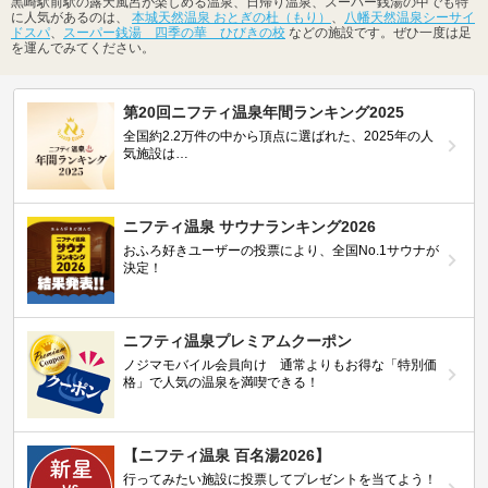
黒崎駅前駅の露天風呂が楽しめる温泉、日帰り温泉、スーパー銭湯の中でも特
に人気があるのは、
本城天然温泉 おとぎの杜（もり）
、
八幡天然温泉シーサイ
ドスパ
、
スーパー銭湯 四季の華 ひびきの校
などの施設です。ぜひ一度は足
を運んでみてください。
第20回ニフティ温泉年間ランキング2025
全国約2.2万件の中から頂点に選ばれた、2025年の人
気施設は…
ニフティ温泉 サウナランキング2026
おふろ好きユーザーの投票により、全国No.1サウナが
決定！
ニフティ温泉プレミアムクーポン
ノジマモバイル会員向け 通常よりもお得な「特別価
格」で人気の温泉を満喫できる！
【ニフティ温泉 百名湯2026】
行ってみたい施設に投票してプレゼントを当てよう！