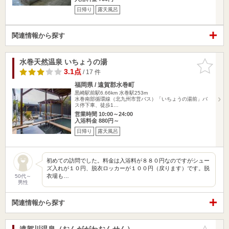
日帰り
露天風呂
関連情報から探す
水巻天然温泉 いちょうの湯
お気に入
りに追加
3.1点
/ 17 件
福岡県 / 遠賀郡水巻町
黒崎駅前駅6.66km
水巻駅253m
水巻南部循環線（北九州市営バス）「いちょうの湯前」バ
ス停下車、徒歩1…
営業時間 10:00～24:00
入浴料金 880円～
日帰り
露天風呂
初めての訪問でした。料金は入浴料が８８０円なのですがシュー
ズ入れが１０円、脱衣ロッカーが１００円（戻ります）です。脱
衣場も…
50代～
男性
関連情報から探す
遠賀川温泉（おんががわおんせん）
お気に入