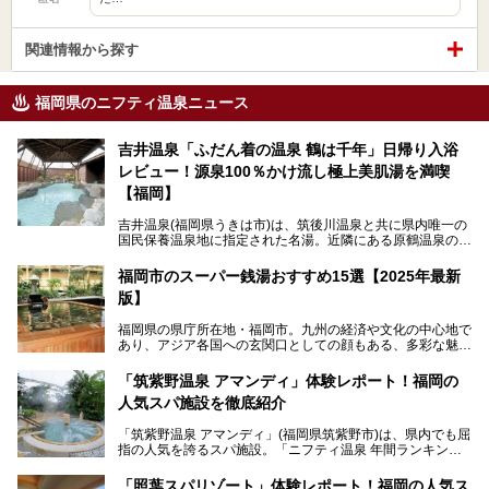
関連情報から探す
福岡県のニフティ温泉ニュース
吉井温泉「ふだん着の温泉 鶴は千年」日帰り入浴
レビュー！源泉100％かけ流し極上美肌湯を満喫
【福岡】
吉井温泉(福岡県うきは市)は、筑後川温泉と共に県内唯一の
国民保養温泉地に指定された名湯。近隣にある原鶴温泉の観
光地風情と異なり、長閑な田園地帯に佇む小さな温泉地で
す。
福岡市のスーパー銭湯おすすめ15選【2025年最新
版】
「ふだん着の温泉 鶴は千年」は、吉井温泉にある日帰り入
浴施設。源泉100％かけ流しの極上美肌湯を楽しめ、近隣の
福岡県の県庁所在地・福岡市。九州の経済や文化の中心地で
住民や温泉ファンに愛され続けています。今回は筆者自ら日
あり、アジア各国への玄関口としての顔もある、多彩な魅力
帰り入浴し、自慢の温泉を中心に詳細レビューします！
をもつ大都市です。
「筑紫野温泉 アマンディ」体験レポート！福岡の
そんな福岡市は、スーパー銭湯も多種多彩。玄界灘を眺めら
人気スパ施設を徹底紹介
れるリゾート気分満点のスーパー銭湯から、繁華街近くのレ
トロな銭湯、泉質自慢の天然温泉まで、福岡市で行ってみた
「筑紫野温泉 アマンディ」(福岡県筑紫野市)は、県内でも屈
いスーパー銭湯を一挙ご紹介します。
指の人気を誇るスパ施設。「ニフティ温泉 年間ランキング2
022」では、福岡県岩盤浴部門第１位を獲得。いつも多くの
入浴客で賑わっています。
「照葉スパリゾート」体験レポート！福岡の人気ス