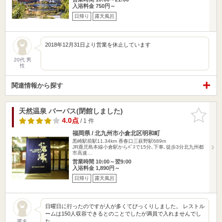
入浴料金 750円～
日帰り
露天風呂
2018年12月31日より営業を休止しています
20代 男
性
関連情報から探す
天然温泉 バーパス(閉館しました)
お気に入
りに追加
4.0点
/ 1 件
福岡県 / 北九州市小倉北区明和町
黒崎駅前駅11.34km
香春口三萩野駅689m
JR鹿児島本線小倉駅からﾊﾞｽで15分､下車､徒歩3分北九州都
市高速…
営業時間 10:00～翌9:00
入浴料金 1,890円～
日帰り
露天風呂
日曜日に行ったのですが人が多くてびっくりしました。 レストル
ームは150人収容できるとのことでしたが満員で入れませんでし
た…
匿名