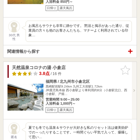
入浴料金 850円～
日帰り
露天風呂
お風呂もサウナも非常に静かです。 黙浴と掲示があった通り、従
業員の方々も他のお客さんたちも、マナーよく利用されている印
象…
30代 男
性
関連情報から探す
天然温泉コロナの湯 小倉店
お気に入
りに追加
3.8点
/ 16 件
福岡県 / 北九州市小倉北区
黒崎駅前駅9.24km
九州工大前駅1.72km
JR鹿児島本線 西小倉駅より車利用約8分（小倉駅北口、西
小倉駅、戸畑…
営業時間 9:00～25:00
入浴料金 1,000円～
日帰り
露天風呂
夏でも冬でも温泉＆サウナが大好きな私のリセット法は健美効炉
での～ったりすることです。一時間ぐらい平気で入って、爆睡し
て思い…
匿名