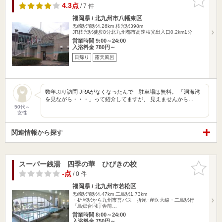
りに追加
4.3点
/ 7 件
福岡県 / 北九州市八幡東区
黒崎駅前駅4.26km
枝光駅398m
JR枝光駅徒歩8分北九州都市高速枝光出入口0.2km1分
営業時間 9:00～24:00
入浴料金 780円～
日帰り
露天風呂
数年ぶり訪問 JRAがなくなったんで 駐車場は無料。 「洞海湾
を見ながら・・・」って紹介してますが、 見えませんから…
50代～
女性
関連情報から探す
スーパー銭湯 四季の華 ひびきの校
お気に入
りに追加
-点
/ 0 件
福岡県 / 北九州市若松区
黒崎駅前駅4.47km
二島駅1.73km
・折尾駅から九州市営バス 折尾−産医大線・二島駅行
「島郷合同庁舎前…
営業時間 8:00～24:00
入浴料金 750円～