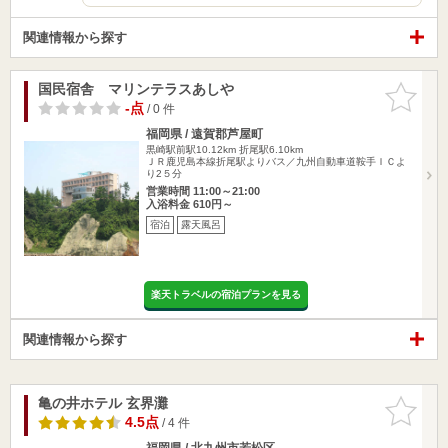
関連情報から探す
国民宿舎 マリンテラスあしや
お気に入
りに追加
-点
/ 0 件
福岡県 / 遠賀郡芦屋町
黒崎駅前駅10.12km
折尾駅6.10km
ＪＲ鹿児島本線折尾駅よりバス／九州自動車道鞍手ＩＣよ
り2５分
営業時間 11:00～21:00
入浴料金 610円～
宿泊
露天風呂
楽天トラベルの宿泊プランを見る
関連情報から探す
亀の井ホテル 玄界灘
お気に入
りに追加
4.5点
/ 4 件
福岡県 / 北九州市若松区