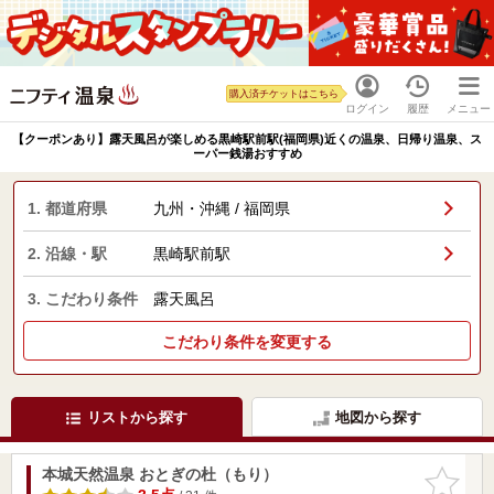
購入済チケットはこちら
ログイン
履歴
メニュー
【クーポンあり】露天風呂が楽しめる黒崎駅前駅(福岡県)近くの温泉、日帰り温泉、ス
ーパー銭湯おすすめ
1. 都道府県
九州・沖縄 / 福岡県
2. 沿線・駅
黒崎駅前駅
3. こだわり条件
露天風呂
こだわり条件を変更する
リストから探す
地図から探す
本城天然温泉 おとぎの杜（もり）
お気に入
りに追加