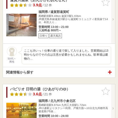
りに追加
3.9点
/ 12 件
福岡県 / 遠賀郡遠賀町
黒崎駅前駅8.48km
遠賀川駅1.63km
JR鹿児島本線遠賀川駅から遠賀町コミュニティ老良線で14
分、牟田入り…
営業時間 13:00～21:00
入浴料金 800円～
日帰り
露天風呂
ここも渋いっ！仕事の通り道で探して入りました。営業開始は13
時からなのでその点は注意が必要かもしれませんね。駐車場は建
物の…
50代～
男性
関連情報から探す
パビリオ 日明の湯（ひあがりのゆ）
お気に入
りに追加
3.6点
/ 21 件
福岡県 / 北九州市小倉北区
黒崎駅前駅8.87km
九州工大前駅1.72km
JR小倉駅よりタクシー利用、戸畑方面へ10分北九州都市高
速道路2号線…
営業時間 10:00～24:00