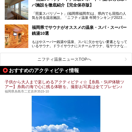
パ施設を徹底紹介【完全保存版】
そこで今回は、ニフティ温泉ライターである筆者が現地訪
問。週替わりで男女入替制の温泉・サウナや岩盤浴・VIPル
「照葉スパリゾート」(福岡県福岡市)は、県内でも屈指の人
ーム・併設するレストランを体験し、それらの全貌を徹底紹
気を誇る温浴施設。「ニフティ温泉 年間ランキング2023」
介します！
では福岡県総合第３位を獲得し、平日・土日を問わず多くの
常連客で賑わっています。
福岡県でサウナがオススメの温泉・スパ・スーパー
銭湯10選
そこで今回は、ニフティ温泉ライターである筆者が現地体
験。超人気の岩盤房(岩盤浴)をはじめ、スパ＆サウナ・アミ
もはやスーパー銭湯や温泉、スパに欠かせない要素となって
ューズメント・宿泊施設・グルメ・その他施設まで、多彩な
いるサウナ。ドライサウナにスチームサウナ、塩サウナな
る全貌と魅力を徹底紹介します！
ど、いくつか異なるタイプが楽しめたり、水風呂や外気浴ス
ペース、ロウリュウなど、心ゆくまで楽しむためのサービス
が充実した施設も多くみられます。
ニフティ温泉ニュースTOPへ
今回はそんなサウナにこだわった、福岡県内のオススメ温
泉・銭湯・スパを10件紹介したいと思います！
おすすめのアクティビティ情報
子供から大人まで楽しめるアクティビティ☆【糸島・SUP体験ツ
アー】糸島の海で心に残る体験を。撮影お写真は全てプレゼン♪
福岡県糸島市二丈吉井3515-10