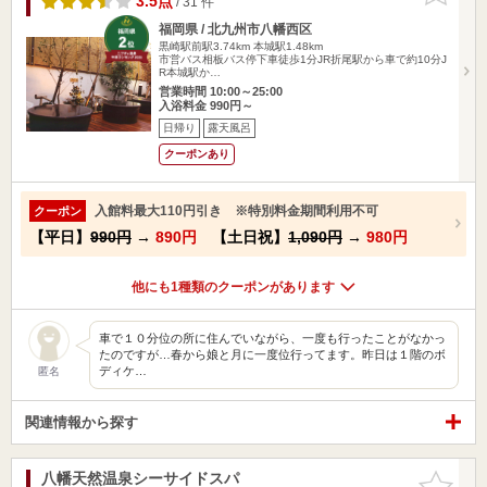
3.5点
/ 31 件
福岡県 / 北九州市八幡西区
黒崎駅前駅3.74km
本城駅1.48km
市営バス相板バス停下車徒歩1分JR折尾駅から車で約10分J
R本城駅か…
営業時間 10:00～25:00
入浴料金 990円～
日帰り
露天風呂
クーポンあり
入館料最大110円引き ※特別料金期間利用不可
クーポン
【平日】
990円
→
890円
【土日祝】
1,090円
→
980円
他にも1種類のクーポンがあります
車で１０分位の所に住んでいながら、一度も行ったことがなかっ
たのですが…春から娘と月に一度位行ってます。昨日は１階のボ
ディケ…
匿名
関連情報から探す
八幡天然温泉シーサイドスパ
お気に入