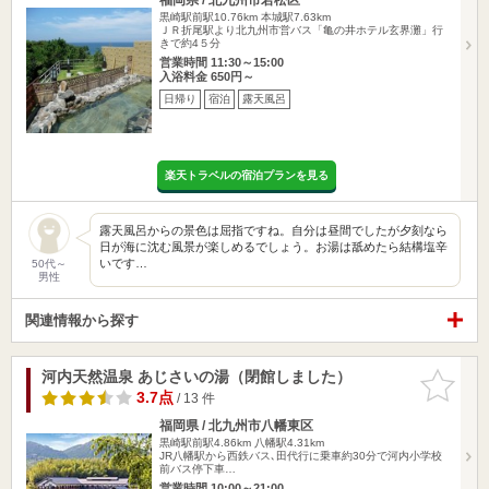
黒崎駅前駅10.76km
本城駅7.63km
ＪＲ折尾駅より北九州市営バス「亀の井ホテル玄界灘」行
きで約4５分
営業時間 11:30～15:00
入浴料金 650円～
日帰り
宿泊
露天風呂
楽天トラベルの宿泊プランを見る
露天風呂からの景色は屈指ですね。自分は昼間でしたが夕刻なら
日が海に沈む風景が楽しめるでしょう。お湯は舐めたら結構塩辛
いです…
50代～
男性
関連情報から探す
河内天然温泉 あじさいの湯（閉館しました）
お気に入
りに追加
3.7点
/ 13 件
福岡県 / 北九州市八幡東区
黒崎駅前駅4.86km
八幡駅4.31km
JR八幡駅から西鉄バス､田代行に乗車約30分で河内小学校
前バス停下車…
営業時間 10:00～21:00