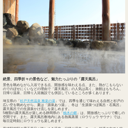
絶景、四季折々の景色など、魅力たっぷりの「露天風呂」
景色を眺めながら入浴できる点、開放感を味わえる点、また、熱がこもらない
のでのぼせにくいなどの理由で「露天風呂」の人気は高く、旅館はもちろん、
日帰り温泉、日帰り入浴施設でも併設しているところが多くあります。
埼玉県の「
杉戸天然温泉 雅楽の湯
」では、四季を通じて味わえる自然と杉戸の
広い空を眺めながら、夏は「源泉あつ湯」、冬は「生源泉つぼ風呂・石風呂」
露天風呂での生源泉かけ流しを楽しめます。
5種類の露天風呂が楽しめる静岡県の「
柚木の郷
」は、開放感たっぷりで癒しの
空間です。また、露天風呂敷地内にある熱風蒸屋（ロウリュウ サウナ）では、
毎日定時刻にロウリュウも楽しめます。