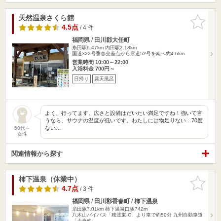
天然温泉さくら館
お気に入
りに追加
4.5点
/ 4 件
福岡県 / 田川郡大任町
糸田駅6.47km
内田駅2.18km
国道322号香春交差点から県道52号を南へ約4.6km
営業時間 10:00～22:00
入浴料金 700円～
日帰り
露天風呂
よく、行ってます。広さと設備はだいたい満足ですね！強いて言
うなら、サウナの温度が低いです。わたしには物足りない…70度
ない…
50代～
女性
関連情報から探す
柿下温泉（休業中）
お気に入
りに追加
4.7点
/ 3 件
福岡県 / 田川郡香春町 / 柿下温泉
糸田駅7.01km
柿下温泉口駅742m
八木山バイパス「穂波東IC」より車で約50分 九州自動車道
「小倉南…