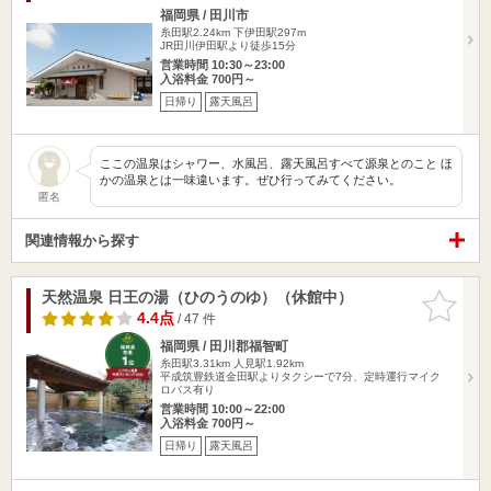
福岡県 / 田川市
糸田駅2.24km
下伊田駅297m
JR田川伊田駅より徒歩15分
営業時間 10:30～23:00
入浴料金 700円～
日帰り
露天風呂
ここの温泉はシャワー、水風呂、露天風呂すべて源泉とのこと ほ
かの温泉とは一味違います。ぜひ行ってみてください。
匿名
関連情報から探す
天然温泉 日王の湯（ひのうのゆ）（休館中）
お気に入
りに追加
4.4点
/ 47 件
福岡県 / 田川郡福智町
糸田駅3.31km
人見駅1.92km
平成筑豊鉄道金田駅よりタクシーで7分、定時運行マイク
ロバス有り
営業時間 10:00～22:00
入浴料金 700円～
日帰り
露天風呂