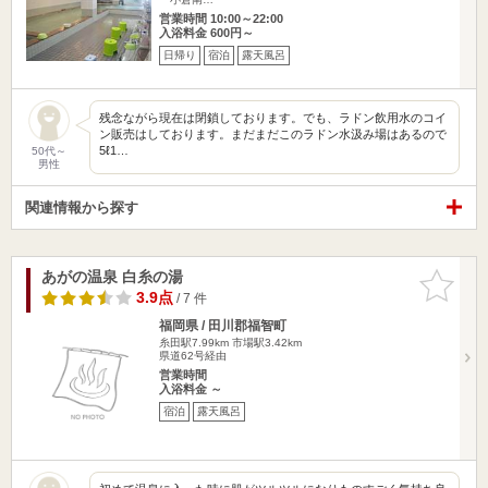
営業時間 10:00～22:00
入浴料金 600円～
日帰り
宿泊
露天風呂
残念ながら現在は閉鎖しております。でも、ラドン飲用水のコイ
ン販売はしております。まだまだこのラドン水汲み場はあるので
5ℓ1…
50代～
男性
関連情報から探す
あがの温泉 白糸の湯
お気に入
りに追加
3.9点
/ 7 件
福岡県 / 田川郡福智町
糸田駅7.99km
市場駅3.42km
県道62号経由
営業時間
入浴料金 ～
宿泊
露天風呂