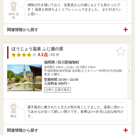
掃除が行き届いており、従業員さんの感じもとても良かったで
す！ 温泉も気持ちよくリフレッシュできました。 また行きたい
と思い…
30代 女
性
関連情報から探す
ほうじょう温泉 ふじ湯の里
お気に入
りに追加
4.2点
/ 40 件
福岡県 / 田川郡福智町
糸田駅5.19km
ふれあい生力駅2.20km
平成筑豊鉄道伊田線 金田駅よりタクシー利用5分九州自動
車道 八幡IC…
営業時間 10:00～22:00
入浴料金 680円～
日帰り
露天風呂
露天風呂に癒されたと主人が気分良くしてました。源泉に浸かっ
てあせもが治って嬉しい限りです。食事は(○○弁当)上品な味付け
で…
匿名
関連情報から探す