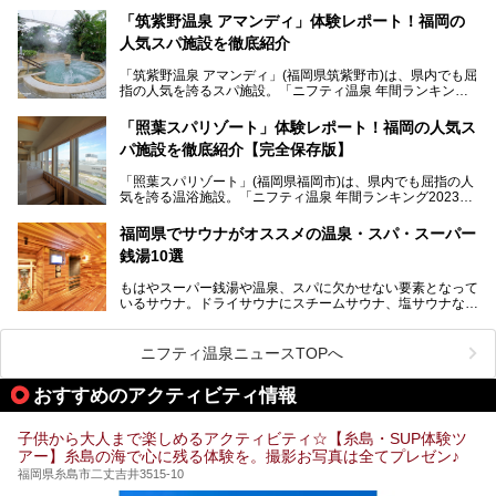
「筑紫野温泉 アマンディ」体験レポート！福岡の
そんな福岡市は、スーパー銭湯も多種多彩。玄界灘を眺めら
人気スパ施設を徹底紹介
れるリゾート気分満点のスーパー銭湯から、繁華街近くのレ
トロな銭湯、泉質自慢の天然温泉まで、福岡市で行ってみた
「筑紫野温泉 アマンディ」(福岡県筑紫野市)は、県内でも屈
いスーパー銭湯を一挙ご紹介します。
指の人気を誇るスパ施設。「ニフティ温泉 年間ランキング2
022」では、福岡県岩盤浴部門第１位を獲得。いつも多くの
入浴客で賑わっています。
「照葉スパリゾート」体験レポート！福岡の人気ス
パ施設を徹底紹介【完全保存版】
そこで今回は、ニフティ温泉ライターである筆者が現地訪
問。週替わりで男女入替制の温泉・サウナや岩盤浴・VIPル
「照葉スパリゾート」(福岡県福岡市)は、県内でも屈指の人
ーム・併設するレストランを体験し、それらの全貌を徹底紹
気を誇る温浴施設。「ニフティ温泉 年間ランキング2023」
介します！
では福岡県総合第３位を獲得し、平日・土日を問わず多くの
常連客で賑わっています。
福岡県でサウナがオススメの温泉・スパ・スーパー
銭湯10選
そこで今回は、ニフティ温泉ライターである筆者が現地体
験。超人気の岩盤房(岩盤浴)をはじめ、スパ＆サウナ・アミ
もはやスーパー銭湯や温泉、スパに欠かせない要素となって
ューズメント・宿泊施設・グルメ・その他施設まで、多彩な
いるサウナ。ドライサウナにスチームサウナ、塩サウナな
る全貌と魅力を徹底紹介します！
ど、いくつか異なるタイプが楽しめたり、水風呂や外気浴ス
ペース、ロウリュウなど、心ゆくまで楽しむためのサービス
が充実した施設も多くみられます。
ニフティ温泉ニュースTOPへ
今回はそんなサウナにこだわった、福岡県内のオススメ温
泉・銭湯・スパを10件紹介したいと思います！
おすすめのアクティビティ情報
子供から大人まで楽しめるアクティビティ☆【糸島・SUP体験ツ
アー】糸島の海で心に残る体験を。撮影お写真は全てプレゼン♪
福岡県糸島市二丈吉井3515-10