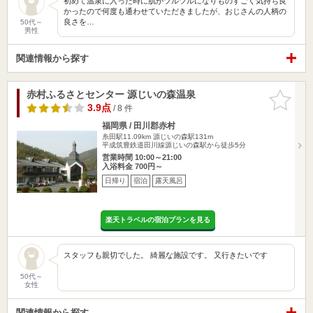
初めて温泉に入った時に肌がツルツルになりものすごく気持ち良
かったので何度も通わせていただきましたが、おじさんの人柄の
良さを…
50代～
男性
関連情報から探す
赤村ふるさとセンター 源じいの森温泉
お気に入
りに追加
3.9点
/ 8 件
福岡県 / 田川郡赤村
糸田駅11.09km
源じいの森駅131m
平成筑豊鉄道田川線源じいの森駅から徒歩5分
営業時間 10:00～21:00
入浴料金 700円～
日帰り
宿泊
露天風呂
楽天トラベルの宿泊プランを見る
スタッフも親切でした。 綺麗な施設です。 又行きたいです
50代～
女性
関連情報から探す