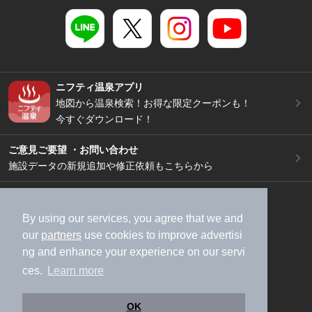
ニフティ温泉アプリ
地図から温泉検索！お得な限定クーポンも！
今すぐダウンロード！
ご意見ご要望 ・お問い合わせ
施設データの新規追加や修正依頼もこちらから
スマートフォン
/
PC
加盟店募集（資料請求）
広告出稿のご案内
By using our services, you agree that we and
our
partners
use cookies to improve advertisi
利用規約
ライフスタイルMEMBERS+規約
ng and enhance your experience on our servi
特定商取引法に基づく表記
ヘルプ
採用情報
ces.
Learn more
運営会社
個人情報保護ポリシー
©NIFTY Lifestyle Co., Ltd.
OK