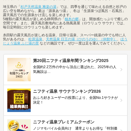
埼玉県の「
杉戸天然温泉 雅楽の湯
」では、四季を通じて味わえる自然と杉戸の
広い空を眺めながら、夏は「源泉あつ湯」、冬は「生源泉つぼ風呂・石風呂」
露天風呂での生源泉かけ流しを楽しめます。
5種類の露天風呂が楽しめる静岡県の「
柚木の郷
」は、開放感たっぷりで癒しの
空間です。また、露天風呂敷地内にある熱風蒸屋（ロウリュウ サウナ）では、
毎日定時刻にロウリュウも楽しめます。
糸田駅の露天風呂が楽しめる温泉、日帰り温泉、スーパー銭湯の中でも特に人
気があるのは、
松原温泉
、
天然温泉 日王の湯（ひのうのゆ）（休館中）
、
ほう
じょう温泉 ふじ湯の里
などの施設です。ぜひ一度は足を運んでみてください。
第20回ニフティ温泉年間ランキング2025
全国約2.2万件の中から頂点に選ばれた、2025年の人
気施設は…
ニフティ温泉 サウナランキング2026
おふろ好きユーザーの投票により、全国No.1サウナが
決定！
ニフティ温泉プレミアムクーポン
ノジマモバイル会員向け 通常よりもお得な「特別価