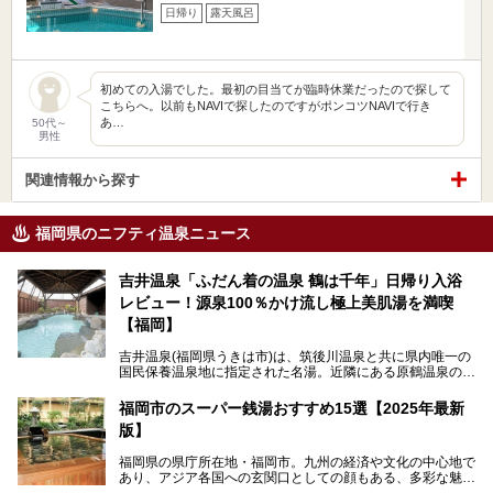
日帰り
露天風呂
初めての入湯でした。最初の目当てが臨時休業だったので探して
こちらへ。以前もNAVIで探したのですがポンコツNAVIで行き
あ…
50代～
男性
関連情報から探す
福岡県のニフティ温泉ニュース
吉井温泉「ふだん着の温泉 鶴は千年」日帰り入浴
レビュー！源泉100％かけ流し極上美肌湯を満喫
【福岡】
吉井温泉(福岡県うきは市)は、筑後川温泉と共に県内唯一の
国民保養温泉地に指定された名湯。近隣にある原鶴温泉の観
光地風情と異なり、長閑な田園地帯に佇む小さな温泉地で
す。
福岡市のスーパー銭湯おすすめ15選【2025年最新
版】
「ふだん着の温泉 鶴は千年」は、吉井温泉にある日帰り入
浴施設。源泉100％かけ流しの極上美肌湯を楽しめ、近隣の
福岡県の県庁所在地・福岡市。九州の経済や文化の中心地で
住民や温泉ファンに愛され続けています。今回は筆者自ら日
あり、アジア各国への玄関口としての顔もある、多彩な魅力
帰り入浴し、自慢の温泉を中心に詳細レビューします！
をもつ大都市です。