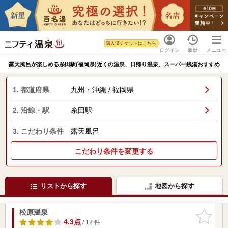
購入済チケットはこちら
ログイン
履歴
メニュー
露天風呂が楽しめる糸田駅(福岡県)近くの温泉、日帰り温泉、スーパー銭湯おすすめ
1. 都道府県
九州・沖縄 / 福岡県
2. 沿線・駅
糸田駅
3. こだわり条件
露天風呂
こだわり条件を変更する
リストから探す
地図から探す
松原温泉
お気に入
りに追加
4.3点
/ 12 件