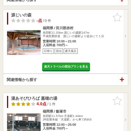
源じいの森
お気に入
りに追加
-点
/ 0 件
福岡県 / 田川郡赤村
糸田駅11.20km
源じいの森駅147m
平成筑豊鉄道 源じいの森駅より徒歩にて１分
営業時間 10:00～21:00
入浴料金 700円～
日帰り
宿泊
露天風呂
楽天トラベルの宿泊プランを見る
関連情報から探す
湯あそびひろば 嘉穂の湯
お気に入
りに追加
4.0点
/ 1 件
福岡県 / 飯塚市
糸田駅11.57km
天道駅1.44km
JR筑豊本線「天道駅」から車で約8分
営業時間 12:00～25:00
入浴料金 700円～