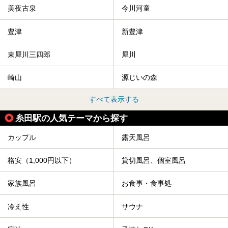
美夜古泉
今川河童
豊津
新豊津
東犀川三四郎
犀川
崎山
源じいの森
すべて表示する
糸田駅の人気テーマから探す
カップル
露天風呂
格安（1,000円以下）
貸切風呂、個室風呂
家族風呂
お食事・食事処
冷え性
サウナ