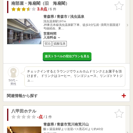
南部屋・海扇閣（旧 海扇閣）
お気に入
りに追加
3.8点
/ 6 件
青森県 / 青森市 / 浅虫温泉
浅虫温泉駅197m
JR東北本線浅虫温泉駅下車、徒歩3分弘前･浪岡方面国道7
号線経由、東…
営業時間
入浴料金 ～
宿泊
硫酸塩泉
楽天トラベルの宿泊プランを見る
チェックインするとラウンジでウェルカムドリンクとお菓子を頂
けます。 ドリンクはコーヒー、リンゴジュース、リンゴトマトジ
ュ…
50代～
男性
関連情報から探す
八甲田ホテル
お気に入
りに追加
-点
/ 1 件
青森県 / 青森市荒川南荒川山
酸ヶ湯温泉駅より送迎バス黒石ICより約40分