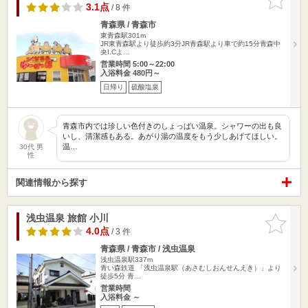
りに追加
3.1点
/ 8 件
青森県 / 青森市
東青森駅301m
JR東青森駅より徒歩約3分JR青森駅より車で約15分青森中
央I.Cよ…
営業時間 5:00～22:00
入浴料金 480円～
日帰り
硫酸塩泉
青森市内では珍しい色付きのしょっぱい温泉。シャワーの出も良
いし、清潔感もある。あがり湯の温度をもう少しあげてほしい。
温…
30代 男
性
関連情報から探す
浅虫温泉 旅館 小川
お気に入
りに追加
4.0点
/ 3 件
青森県 / 青森市 / 浅虫温泉
浅虫温泉駅337m
青い森鉄道 「浅虫温泉駅（あさむしおんせんえき）」より
徒歩5分 青…
営業時間
入浴料金 ～