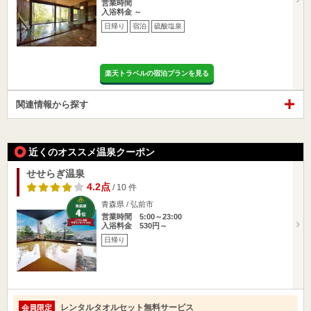
営業時間
入浴料金 ～
日帰り
宿泊
硫酸塩泉
楽天トラベルの宿泊プランを見る
関連情報から探す
近くのオススメ温泉クーポン
せせらぎ温泉
4.2点
/ 10 件
青森県 / 弘前市
営業時間 5:00～23:00
入浴料金 530円～
日帰り
レンタルタオルセット無料サービス
会員限定