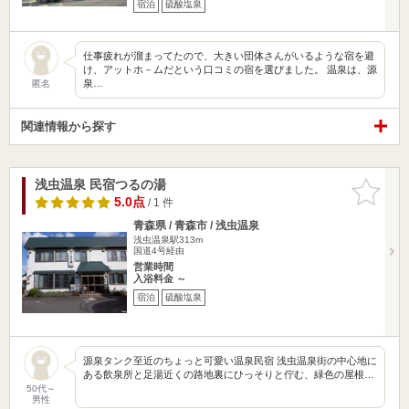
宿泊
硫酸塩泉
仕事疲れが溜まってたので、大きい団体さんがいるような宿を避
け、アットホ－ムだという口コミの宿を選びました。 温泉は、源
泉…
匿名
関連情報から探す
浅虫温泉 民宿つるの湯
お気に入
りに追加
5.0点
/ 1 件
青森県 / 青森市 / 浅虫温泉
浅虫温泉駅313m
国道4号経由
営業時間
入浴料金 ～
宿泊
硫酸塩泉
源泉タンク至近のちょっと可愛い温泉民宿 浅虫温泉街の中心地に
ある飲泉所と足湯近くの路地裏にひっそりと佇む、緑色の屋根…
50代～
男性