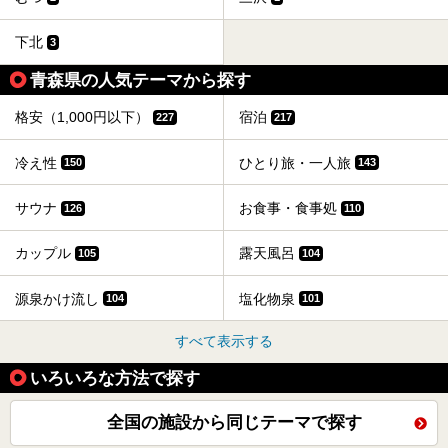
下北
3
青森県の人気テーマから探す
格安（1,000円以下）
宿泊
227
217
冷え性
ひとり旅・一人旅
150
143
サウナ
お食事・食事処
126
110
カップル
露天風呂
105
104
源泉かけ流し
塩化物泉
104
101
すべて表示する
いろいろな方法で探す
全国の施設から同じテーマで探す