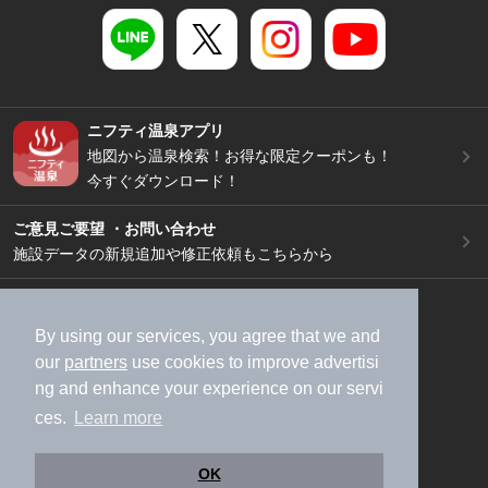
ニフティ温泉アプリ
地図から温泉検索！お得な限定クーポンも！
今すぐダウンロード！
ご意見ご要望 ・お問い合わせ
施設データの新規追加や修正依頼もこちらから
スマートフォン
/
PC
加盟店募集（資料請求）
広告出稿のご案内
By using our services, you agree that we and
our
partners
use cookies to improve advertisi
利用規約
ライフスタイルMEMBERS+規約
ng and enhance your experience on our servi
特定商取引法に基づく表記
ヘルプ
採用情報
ces.
Learn more
運営会社
個人情報保護ポリシー
©NIFTY Lifestyle Co., Ltd.
OK