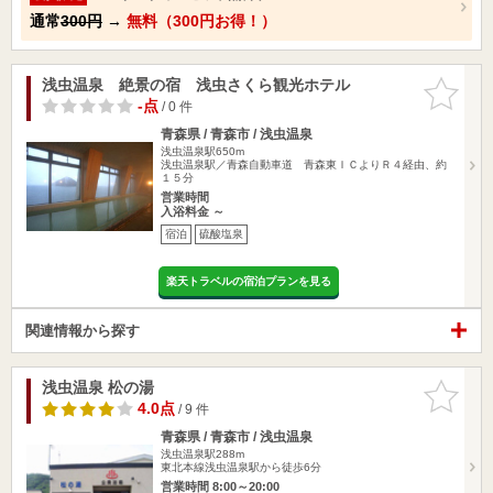
通常
300円
→
無料（300円お得！）
浅虫温泉 絶景の宿 浅虫さくら観光ホテル
お気に入
りに追加
-点
/ 0 件
青森県 / 青森市 / 浅虫温泉
浅虫温泉駅650m
浅虫温泉駅／青森自動車道 青森東ＩＣよりＲ４経由、約
１５分
営業時間
入浴料金 ～
宿泊
硫酸塩泉
楽天トラベルの宿泊プランを見る
関連情報から探す
浅虫温泉 松の湯
お気に入
りに追加
4.0点
/ 9 件
青森県 / 青森市 / 浅虫温泉
浅虫温泉駅288m
東北本線浅虫温泉駅から徒歩6分
営業時間 8:00～20:00