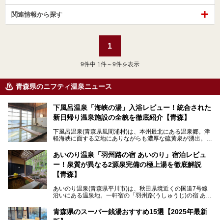
関連情報から探す
1
9
件中 1件～9件を表示
青森県のニフティ温泉ニュース
下風呂温泉「海峡の湯」入浴レビュー！統合された
新日帰り温泉施設の全貌を徹底紹介【青森】
下風呂温泉(青森県風間浦村)は、本州最北にある温泉郷。津
軽海峡に面する立地にありながらも濃厚な硫黄泉が湧出。良
質の温泉や新鮮な海の幸を求め、遠隔地ながらも全国から温
泉ファンが訪れる温泉地です。
あいのり温泉「羽州路の宿 あいのり」宿泊レビュ
ー！泉質が異なる2源泉完備の極上湯を徹底解説
「海峡の湯」は、以前あった2つの共同浴場を統合し、2020
年12月にオープンした日帰り入浴施設。かつて別々の共同
【青森】
浴場で使用された2つの源泉を楽しめる点が魅力です。また
無料休憩室や食事処も併設し、地元常連客のみならず観光客
あいのり温泉(青森県平川市)は、秋田県境近くの国道7号線
にも利用しやすい施設へ変貌しました。
沿いにある温泉地。一軒宿の「羽州路(うしゅうじ)の宿 あい
今回、筆者は実際に海峡の湯へ訪問・入浴し、その魅力を徹
のり」があります。最大の特徴が、炭酸ガスを含む食塩泉
底解説します！
(通称:赤湯)と無色透明の単純温泉という2種類の源泉を使用
青森県のスーパー銭湯おすすめ15選【2025年最新
し、いずれも源泉100％かけ流しで提供している点でしょ