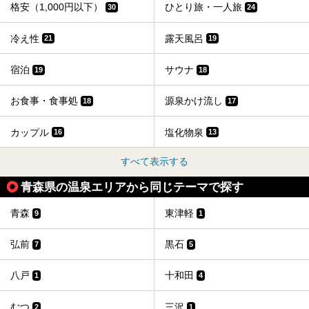
格安（1,000円以下）
ひとり旅・一人旅
30
24
冷え性
露天風呂
21
19
宿泊
サウナ
19
18
お食事・食事処
源泉かけ流し
18
17
カップル
塩化物泉
16
13
すべて表示する
青森県の温泉エリアから同じテーマで探す
青森
東津軽
9
1
弘前
黒石
7
5
八戸
十和田
1
4
むつ
三沢
2
1