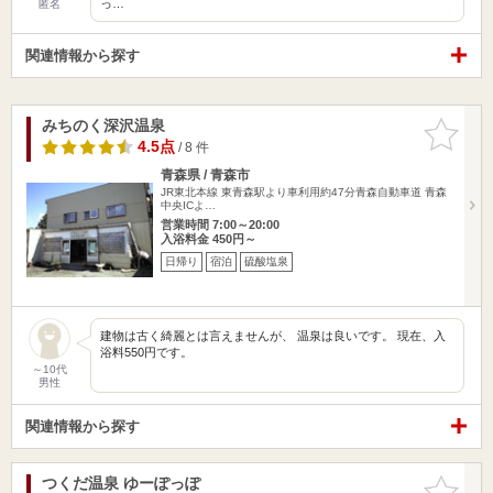
っ…
匿名
関連情報から探す
みちのく深沢温泉
お気に入
りに追加
4.5点
/ 8 件
青森県 / 青森市
JR東北本線 東青森駅より車利用約47分青森自動車道 青森
中央ICよ…
営業時間 7:00～20:00
入浴料金 450円～
日帰り
宿泊
硫酸塩泉
建物は古く綺麗とは言えませんが、 温泉は良いです。 現在、入
浴料550円です。
～10代
男性
関連情報から探す
つくだ温泉 ゆーぽっぽ
お気に入