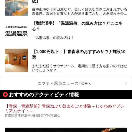
版】
う。
白神山地や十和田湖など、美しく雄大な自然に恵まれている
今回筆者は実際に宿泊し、大浴場と露天風呂付き客室を中心
青森県。温泉も良質なものが湧き出ており、天然温泉を掛け
に「羽州路の宿 あいのり」を詳細にご紹介。秋田県側を含
流しで贅沢に堪能できる温泉施設がたくさんあります。青森
むこの一帯は日本でも有数の個性的な温泉がひしめくエリア
の山並みを眺めながら温泉に浸かり、お食事処でおいしいご
ですが、実はあいのり温泉も決して見逃せない極上湯のひと
【難読漢字】「温湯温泉」の読み方は？どこにあ
当地グルメを味わうひとときは格別ですね！
つ。その魅力を徹底解説します！
る？
今回は、青森県でおすすめのスーパー銭湯を紹介します。
「また来たい！」と思えるお気に入りの施設をぜひ見つけて
「温湯温泉」の読み方は？
ください。
読めそうで読めない、難読温泉地名漢字。あなたは読めます
か？
【1,000円以下！】青森県のおすすめサウナ施設10
選
まだまだ続くサウナブーム。定期的に通う方も多いのではな
いでしょうか？
そこでコスパ抜群！1,000円以下でサウナを楽しめる施設を
紹介します。
ニフティ温泉ニュースTOPへ
格安でも充実の施設でサウナを楽しみませんか？
おすすめのアクティビティ情報
今回は青森県にある1,000円以下のおすすめサウナ施設を紹
介します！
【青森・青森駅前】青森ねぶた祭まるごと体験～じゃわめぐプレ
ミアムナイト～
青森県東津軽郡平内町藤沢字竹達16-1