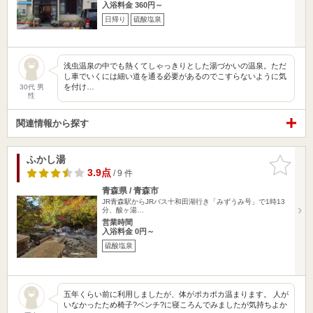
入浴料金 360円～
日帰り
硫酸塩泉
浅虫温泉の中でも熱くてしゃっきりとした湯づかいの温泉。ただ
し車でいくには細い道を通る必要があるのでこすらないように気
を付け…
30代 男
性
関連情報から探す
ふかし湯
お気に入
りに追加
3.9点
/ 9 件
青森県 / 青森市
JR青森駅からJRバス十和田湖行き「みずうみ号」で1時13
分、酸ヶ湯…
営業時間
入浴料金 0円～
硫酸塩泉
五年くらい前に利用しましたが、体がポカポカ温まります。 人が
いなかったため椅子?ベンチ?に寝ころんでみましたが気持ちよか