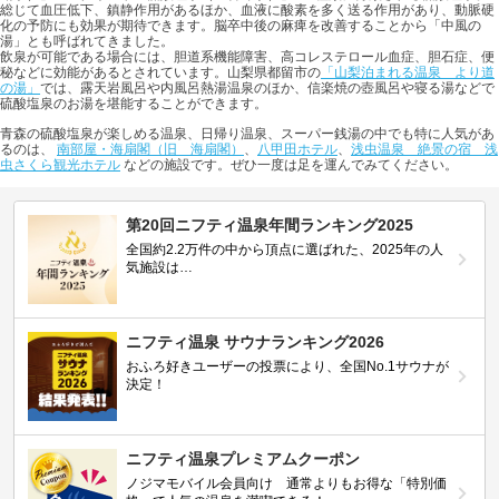
総じて血圧低下、鎮静作用があるほか、血液に酸素を多く送る作用があり、動脈硬
化の予防にも効果が期待できます。脳卒中後の麻痺を改善することから「中風の
湯」とも呼ばれてきました。
飲泉が可能である場合には、胆道系機能障害、高コレステロール血症、胆石症、便
秘などに効能があるとされています。山梨県都留市の
「山梨泊まれる温泉 より道
の湯」
では、露天岩風呂や内風呂熱湯温泉のほか、信楽焼の壺風呂や寝る湯などで
硫酸塩泉のお湯を堪能することができます。
青森の硫酸塩泉が楽しめる温泉、日帰り温泉、スーパー銭湯の中でも特に人気があ
るのは、
南部屋・海扇閣（旧 海扇閣）
、
八甲田ホテル
、
浅虫温泉 絶景の宿 浅
虫さくら観光ホテル
などの施設です。ぜひ一度は足を運んでみてください。
第20回ニフティ温泉年間ランキング2025
全国約2.2万件の中から頂点に選ばれた、2025年の人
気施設は…
ニフティ温泉 サウナランキング2026
おふろ好きユーザーの投票により、全国No.1サウナが
決定！
ニフティ温泉プレミアムクーポン
ノジマモバイル会員向け 通常よりもお得な「特別価