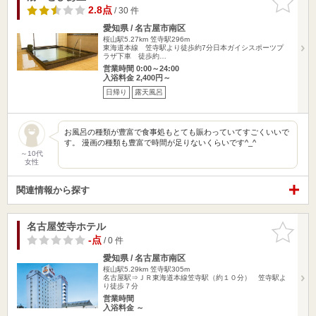
りに追加
2.8点
/ 30 件
愛知県 / 名古屋市南区
桜山駅5.27km
笠寺駅296m
東海道本線 笠寺駅より徒歩約7分日本ガイシスポーツプ
ラザ下車 徒歩約…
営業時間 0:00～24:00
入浴料金 2,400円～
日帰り
露天風呂
お風呂の種類が豊富で食事処もとても賑わっていてすごくいいで
す。 漫画の種類も豊富で時間が足りないくらいです^_^
～10代
女性
関連情報から探す
名古屋笠寺ホテル
お気に入
りに追加
-点
/ 0 件
愛知県 / 名古屋市南区
桜山駅5.29km
笠寺駅305m
名古屋駅⇒ＪＲ東海道本線笠寺駅（約１０分） 笠寺駅よ
り徒歩７分
営業時間
入浴料金 ～