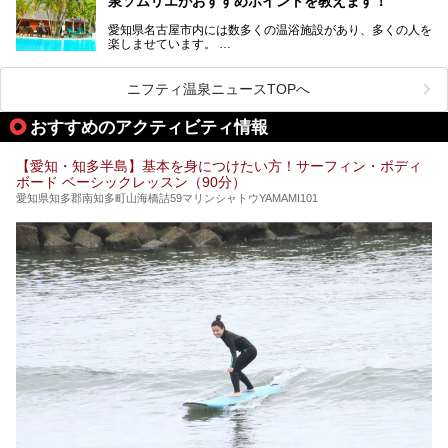
泉ソムリエがおすすめポイントを教えます！
室、地元の食材と温泉水で作られたお料理……。
新しくなった「猿投温泉 癒しの宿 金泉閣」の魅力を丸ごと
愛知県名古屋市内には数多くの温浴施設があり、多くの人を
ご紹介します。
楽しませています。
その中でも今回は「キャナル・リゾート」について、温泉ソ
ムリエの目線で紹介していきます！
ニフティ温泉ニュースTOPへ
名古屋市内にはスーパー銭湯や日帰り温泉が多く、「どこに
行こうかな？」と悩んでしまう方も多いと思います。
おすすめのアクティビティ情報
ぜひこの記事を参考にして「キャナル・リゾート」に出かけ
てみるのはいかがでしょうか？
【愛知・知多半島】基本を身につけたい方！サーフィン・ボディ
ボード ベーシックレッスン（90分）
愛知県知多郡南知多町山海橋詰59マリンシャトウYAMAMI101