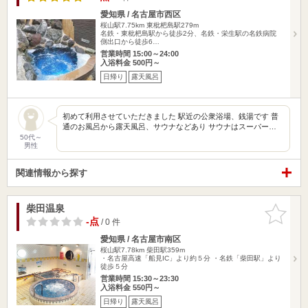
愛知県 / 名古屋市西区
桜山駅7.75km
東枇杷島駅279m
名鉄・東枇杷島駅から徒歩2分、名鉄・栄生駅の名鉄病院
側出口から徒歩6…
営業時間 15:00～24:00
入浴料金 500円～
日帰り
露天風呂
初めて利用させていただきました 駅近の公衆浴場、銭湯です 普
通のお風呂から露天風呂、サウナなどあり サウナはスーパー…
50代～
男性
関連情報から探す
柴田温泉
お気に入
りに追加
-点
/ 0 件
愛知県 / 名古屋市南区
桜山駅7.78km
柴田駅359m
・名古屋高速「船見IC」より約５分 ・名鉄「柴田駅」より
徒歩５分
営業時間 15:30～23:30
入浴料金 550円～
日帰り
露天風呂