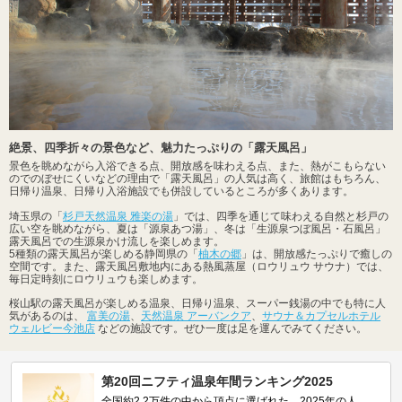
絶景、四季折々の景色など、魅力たっぷりの「露天風呂」
景色を眺めながら入浴できる点、開放感を味わえる点、また、熱がこもらない
のでのぼせにくいなどの理由で「露天風呂」の人気は高く、旅館はもちろん、
日帰り温泉、日帰り入浴施設でも併設しているところが多くあります。
埼玉県の「
杉戸天然温泉 雅楽の湯
」では、四季を通じて味わえる自然と杉戸の
広い空を眺めながら、夏は「源泉あつ湯」、冬は「生源泉つぼ風呂・石風呂」
露天風呂での生源泉かけ流しを楽しめます。
5種類の露天風呂が楽しめる静岡県の「
柚木の郷
」は、開放感たっぷりで癒しの
空間です。また、露天風呂敷地内にある熱風蒸屋（ロウリュウ サウナ）では、
毎日定時刻にロウリュウも楽しめます。
桜山駅の露天風呂が楽しめる温泉、日帰り温泉、スーパー銭湯の中でも特に人
気があるのは、
富美の湯
、
天然温泉 アーバンクア
、
サウナ＆カプセルホテル
ウェルビー今池店
などの施設です。ぜひ一度は足を運んでみてください。
第20回ニフティ温泉年間ランキング2025
全国約2.2万件の中から頂点に選ばれた、2025年の人