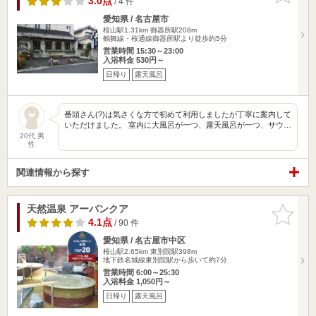
3.0点
/ 4 件
愛知県 / 名古屋市
桜山駅1.31km
御器所駅208m
鶴舞線・桜通線御器所駅より徒歩約5分
営業時間 15:30～23:00
入浴料金 530円～
日帰り
露天風呂
番頭さん(?)は気さくな方で初めて利用しましたが丁寧に案内して
いただけました。 室内に大風呂が一つ、露天風呂が一つ、サウ…
20代 男
性
関連情報から探す
天然温泉 アーバンクア
お気に入
りに追加
4.1点
/ 90 件
愛知県 / 名古屋市中区
桜山駅2.65km
東別院駅398m
地下鉄名城線東別院駅から歩いて約7分
営業時間 6:00～25:30
入浴料金 1,050円～
日帰り
露天風呂