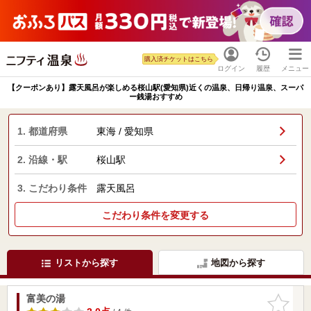
購入済チケットはこちら
ログイン
履歴
メニュー
【クーポンあり】露天風呂が楽しめる桜山駅(愛知県)近くの温泉、日帰り温泉、スーパ
ー銭湯おすすめ
1. 都道府県
東海 / 愛知県
2. 沿線・駅
桜山駅
3. こだわり条件
露天風呂
こだわり条件を変更する
リストから探す
地図から探す
富美の湯
お気に入
りに追加