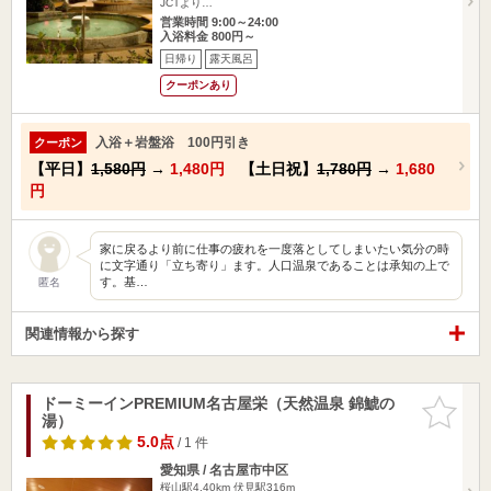
JCTより…
営業時間 9:00～24:00
入浴料金 800円～
日帰り
露天風呂
クーポンあり
入浴＋岩盤浴 100円引き
クーポン
【平日】
1,580円
→
1,480円
【土日祝】
1,780円
→
1,680
円
家に戻るより前に仕事の疲れを一度落としてしまいたい気分の時
に文字通り「立ち寄り」ます。人口温泉であることは承知の上で
す。基…
匿名
関連情報から探す
ドーミーインPREMIUM名古屋栄（天然温泉 錦鯱の
お気に入
湯）
りに追加
5.0点
/ 1 件
愛知県 / 名古屋市中区
桜山駅4.40km
伏見駅316m