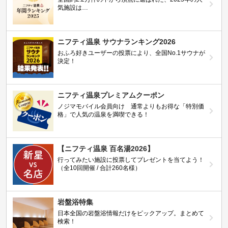
気施設は…
ニフティ温泉 サウナランキング2026
おふろ好きユーザーの投票により、全国No.1サウナが
決定！
ニフティ温泉プレミアムクーポン
ノジマモバイル会員向け 通常よりもお得な「特別価
格」で人気の温泉を満喫できる！
【ニフティ温泉 百名湯2026】
行ってみたい施設に投票してプレゼントを当てよう！
（全10回開催 / 合計260名様）
岩盤浴特集
日本全国の岩盤浴情報だけをピックアップ。まとめて
検索！