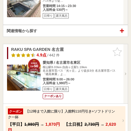
バス停より徒…
営業時間 14:15～23:30
入浴料金 530円～
日帰り
露天風呂
関連情報から探す
RAKU SPA GARDEN 名古屋
お気に入
りに追加
4.9点
/ 442 件
愛知県 / 名古屋市名東区
桜山駅6.03km
自由ヶ丘駅1.19km
名古屋市営バス「光ヶ丘」より徒歩3分 名古屋市営バス
「猪高車庫」よ…
営業時間 9:00～26:00
入浴料金 1,980円～
日帰り
露天風呂
クーポンあり
【12時まで入館に限り】入館料110円引き+ソフトドリン
クーポン
ク一杯
【平日】
1,980円
→
1,870円
【土日祝】
2,730円
→
2,620
円