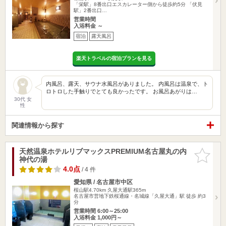
「栄駅」8番出口エスカレーター側から徒歩約5分 「伏見
駅」2番出口…
営業時間
入浴料金 ～
宿泊
露天風呂
楽天トラベルの宿泊プランを見る
内風呂、露天、サウナ水風呂がありました。 内風呂は温泉で、ト
ロトロした手触りでとても良かったです。 お風呂あがりは…
30代 女
性
関連情報から探す
天然温泉ホテルリブマックスPREMIUM名古屋丸の内
お気に入
神代の湯
りに追加
4.0点
/ 4 件
愛知県 / 名古屋市中区
桜山駅4.70km
久屋大通駅365m
名古屋市営地下鉄桜通線・名城線「久屋大通」駅 徒歩 約3
分
営業時間 6:00～25:00
入浴料金 1,000円～