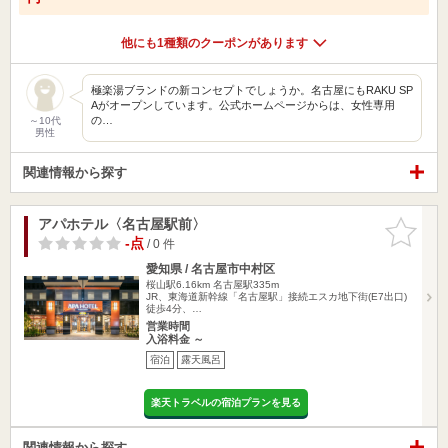
他にも1種類のクーポンがあります
極楽湯ブランドの新コンセプトでしょうか。名古屋にもRAKU SP
Aがオープンしています。公式ホームページからは、女性専用
の…
～10代
男性
関連情報から探す
アパホテル〈名古屋駅前〉
お気に入
りに追加
-点
/ 0 件
愛知県 / 名古屋市中村区
桜山駅6.16km
名古屋駅335m
JR、東海道新幹線「名古屋駅」接続エスカ地下街(E7出口)
徒歩4分、…
営業時間
入浴料金 ～
宿泊
露天風呂
楽天トラベルの宿泊プランを見る
関連情報から探す