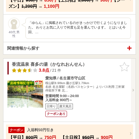
ズン】
1,200円
→
1,100円
「ゆらん」に掲載されているのがきっかけで行くようになりまし
た。 わりとお気に入りで何度も足を運んでいます。 とはいえ今
回、…
40代 男
性
関連情報から探す
香流温泉 喜多の湯（かなれおんせん）
お気に入
りに追加
3.8点
/ 21 件
愛知県 / 名古屋市守山区
桜山駅8.98km
藤が丘駅1.79km
名鉄 名古屋駅（名鉄バスセンター）よりバス利用 三軒家
停留所下車 北…
営業時間 9:00～24:00
入浴料金 800円～
日帰り
露天風呂
クーポンあり
入浴料50円引き
クーポン
【平日】
800円
→
750円
【土日祝】
950円
→
900円