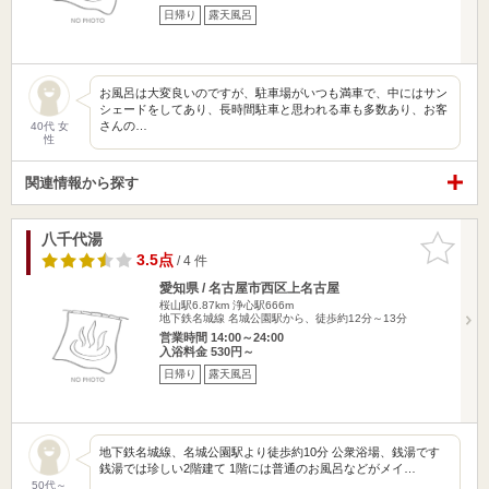
日帰り
露天風呂
お風呂は大変良いのですが、駐車場がいつも満車で、中にはサン
シェードをしてあり、長時間駐車と思われる車も多数あり、お客
さんの…
40代 女
性
関連情報から探す
八千代湯
お気に入
りに追加
3.5点
/ 4 件
愛知県 / 名古屋市西区上名古屋
桜山駅6.87km
浄心駅666m
地下鉄名城線 名城公園駅から、徒歩約12分～13分
営業時間 14:00～24:00
入浴料金 530円～
日帰り
露天風呂
地下鉄名城線、名城公園駅より徒歩約10分 公衆浴場、銭湯です
銭湯では珍しい2階建て 1階には普通のお風呂などがメイ…
50代～