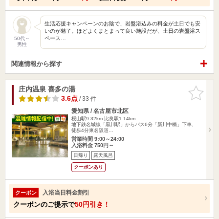
生活応援キャンペーンのお陰で、岩盤浴込みの料金が土日でも安
いのが魅了。ほどよくまとまって良い施設だが、土日の岩盤浴ス
ペース…
50代～
男性
関連情報から探す
庄内温泉 喜多の湯
お気に入
りに追加
3.6点
/ 33 件
愛知県 / 名古屋市北区
桜山駅9.32km
比良駅1.14km
地下鉄名城線「黒川駅」からバス6分「新川中橋」下車、
徒歩4分東名阪道…
営業時間 9:00～24:00
入浴料金 750円～
日帰り
露天風呂
クーポンあり
入浴当日料金割引
クーポン
クーポンのご提示で
50円引き！