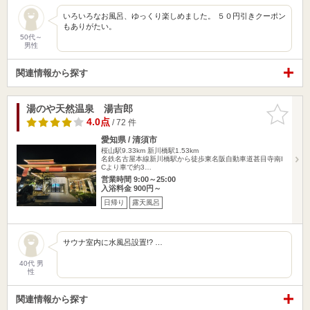
いろいろなお風呂、ゆっくり楽しめました。 ５０円引きクーポン
もありがたい。
50代～
男性
関連情報から探す
湯のや天然温泉 湯吉郎
お気に入
りに追加
4.0点
/ 72 件
愛知県 / 清須市
桜山駅9.33km
新川橋駅1.53km
名鉄名古屋本線新川橋駅から徒歩東名阪自動車道甚目寺南I
Cより車で約3…
営業時間 9:00～25:00
入浴料金 900円～
日帰り
露天風呂
サウナ室内に水風呂設置!? …
40代 男
性
関連情報から探す