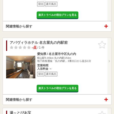
宿泊
露天風呂
楽天トラベルの宿泊プランを見る
関連情報から探す
アパヴィラホテル 名古屋丸の内駅前
お気に入
りに追加
-点
/ 1 件
愛知県 / 名古屋市中区丸の内
桜山駅5.00km
丸の内駅154m
地下鉄桜通線「丸の内駅」3番出口から徒歩1分
営業時間
入浴料金 ～
宿泊
露天風呂
楽天トラベルの宿泊プランを見る
関連情報から探す
湯～とぴあ宝
お気に入