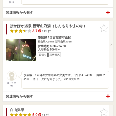
男性
関連情報から探す
ぽかぽか温泉 新守山乃湯（しんもりやまのゆ）
お気に入
りに追加
3.7点
/ 15 件
愛知県 / 名古屋市守山区
桜山駅7.19km
新守山駅402m
営業時間 6:00～24:00
入浴料金 500円～
日帰り
露天風呂
改装後、1回目の営業時間の変更です。 平日14~24:30 日曜8~2
4:30 休日、火になりました。24:30完全閉…
30代 男
性
関連情報から探す
白山温泉
お気に入
りに追加
5.0点
/ 1 件