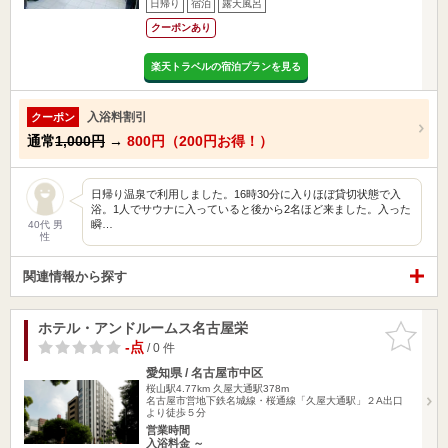
日帰り
宿泊
露天風呂
クーポンあり
楽天トラベルの宿泊プランを見る
入浴料割引
クーポン
通常
1,000円
→
800円（200円お得！）
日帰り温泉で利用しました。16時30分に入りほぼ貸切状態で入
浴。1人でサウナに入っていると後から2名ほど来ました。入った
瞬…
40代 男
性
関連情報から探す
ホテル・アンドルームス名古屋栄
お気に入
りに追加
-点
/ 0 件
愛知県 / 名古屋市中区
桜山駅4.77km
久屋大通駅378m
名古屋市営地下鉄名城線・桜通線「久屋大通駅」２A出口
より徒歩５分
営業時間
入浴料金 ～