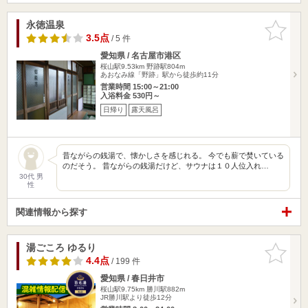
永徳温泉
お気に入
りに追加
3.5点
/ 5 件
愛知県 / 名古屋市港区
桜山駅9.53km
野跡駅804m
あおなみ線「野跡」駅から徒歩約11分
営業時間 15:00～21:00
入浴料金 530円～
日帰り
露天風呂
昔ながらの銭湯で、懐かしさを感じれる。 今でも薪で焚いている
のだそう。 昔ながらの銭湯だけど、サウナは１０人位入れ…
30代 男
性
関連情報から探す
湯ごころ ゆるり
お気に入
りに追加
4.4点
/ 199 件
愛知県 / 春日井市
桜山駅9.75km
勝川駅882m
JR勝川駅より徒歩12分