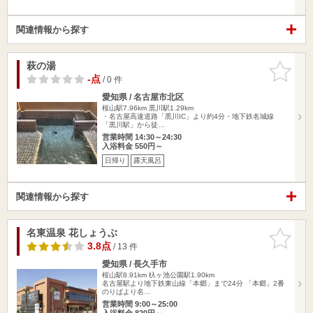
関連情報から探す
萩の湯
お気に入
りに追加
-点
/ 0 件
愛知県 / 名古屋市北区
桜山駅7.96km
黒川駅1.29km
・名古屋高速道路「黒川IC」より約4分・地下鉄名城線
「黒川駅」から徒…
営業時間 14:30～24:30
入浴料金 550円～
日帰り
露天風呂
関連情報から探す
名東温泉 花しょうぶ
お気に入
りに追加
3.8点
/ 13 件
愛知県 / 長久手市
桜山駅8.91km
杁ヶ池公園駅1.90km
名古屋駅より地下鉄東山線「本郷」まで24分 「本郷」2番
のりばより名…
営業時間 9:00～25:00
入浴料金 820円～