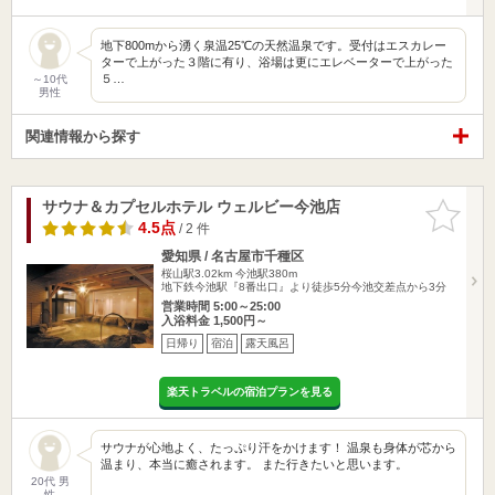
地下800mから湧く泉温25℃の天然温泉です。受付はエスカレー
ターで上がった３階に有り、浴場は更にエレベーターで上がった
５…
～10代
男性
関連情報から探す
サウナ＆カプセルホテル ウェルビー今池店
お気に入
りに追加
4.5点
/ 2 件
愛知県 / 名古屋市千種区
桜山駅3.02km
今池駅380m
地下鉄今池駅『8番出口』より徒歩5分今池交差点から3分
営業時間 5:00～25:00
入浴料金 1,500円～
日帰り
宿泊
露天風呂
楽天トラベルの宿泊プランを見る
サウナが心地よく、たっぷり汗をかけます！ 温泉も身体が芯から
温まり、本当に癒されます。 また行きたいと思います。
20代 男
性