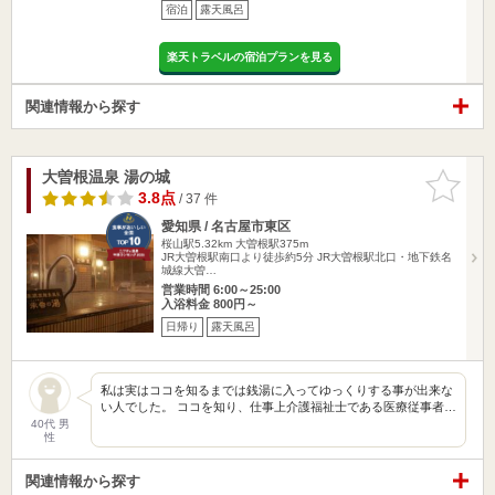
宿泊
露天風呂
楽天トラベルの宿泊プランを見る
関連情報から探す
大曽根温泉 湯の城
お気に入
りに追加
3.8点
/ 37 件
愛知県 / 名古屋市東区
桜山駅5.32km
大曽根駅375m
JR大曽根駅南口より徒歩約5分 JR大曽根駅北口・地下鉄名
城線大曽…
営業時間 6:00～25:00
入浴料金 800円～
日帰り
露天風呂
私は実はココを知るまでは銭湯に入ってゆっくりする事が出来な
い人でした。 ココを知り、仕事上介護福祉士である医療従事者…
40代 男
性
関連情報から探す