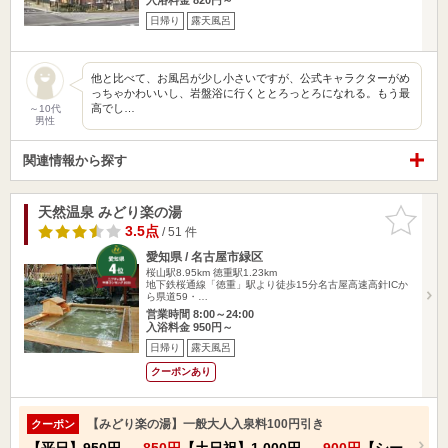
日帰り
露天風呂
他と比べて、お風呂が少し小さいですが、公式キャラクターがめ
っちゃかわいいし、岩盤浴に行くととろっとろになれる。もう最
高でし…
～10代
男性
関連情報から探す
天然温泉 みどり楽の湯
お気に入
りに追加
3.5点
/ 51 件
愛知県 / 名古屋市緑区
桜山駅8.95km
徳重駅1.23km
地下鉄桜通線「徳重」駅より徒歩15分名古屋高速高針ICか
ら県道59・…
営業時間 8:00～24:00
入浴料金 950円～
日帰り
露天風呂
クーポンあり
【みどり楽の湯】一般大人入泉料100円引き
クーポン
【平日】
950円
→
850円
【土日祝】
1,000円
→
900円
【シー