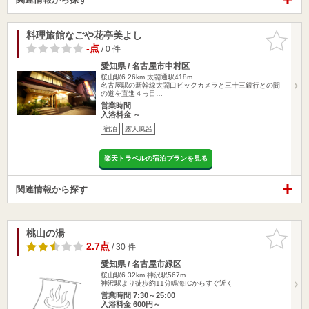
料理旅館なごや花亭美よし
お気に入
りに追加
-点
/ 0 件
愛知県 / 名古屋市中村区
桜山駅6.26km
太閤通駅418m
名古屋駅の新幹線太閤口ビックカメラと三十三銀行との間
の道を直進４っ目…
営業時間
入浴料金 ～
宿泊
露天風呂
楽天トラベルの宿泊プランを見る
関連情報から探す
桃山の湯
お気に入
りに追加
2.7点
/ 30 件
愛知県 / 名古屋市緑区
桜山駅6.32km
神沢駅567m
神沢駅より徒歩約11分鳴海ICからすぐ近く
営業時間 7:30～25:00
入浴料金 600円～