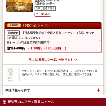
営業時間 8:00～24:00
入浴料金 900円～
日帰り
露天風呂
クーポンあり
【百名湯受賞記念】全日入館丸ごとセット（入浴+サウナ
期間限定
+岩盤浴+レンタルタオル）
※シーズン料金設定期間利用不可
通常
1,690円
→
1,300円（390円お得！）
他にも3種類のクーポンがあります
今年に入ってから、行きつけの風呂屋はここになりました(笑) 風
呂好きで、リタイア後の楽しみは、妻と週に何度か行く温泉…
50代～
男性
関連情報から探す
愛知県のニフティ温泉ニュース