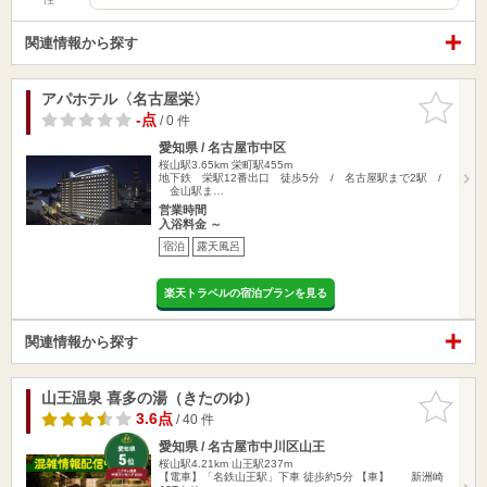
関連情報から探す
アパホテル〈名古屋栄〉
お気に入
りに追加
-点
/ 0 件
愛知県 / 名古屋市中区
桜山駅3.65km
栄町駅455m
地下鉄 栄駅12番出口 徒歩5分 / 名古屋駅まで2駅 /
金山駅ま…
営業時間
入浴料金 ～
宿泊
露天風呂
楽天トラベルの宿泊プランを見る
関連情報から探す
山王温泉 喜多の湯（きたのゆ）
お気に入
りに追加
3.6点
/ 40 件
愛知県 / 名古屋市中川区山王
桜山駅4.21km
山王駅237m
【電車】「名鉄山王駅」下車 徒歩約5分 【車】 新洲崎