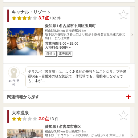
キャナル・リゾート
お気に入
りに追加
3.7点
/ 82 件
愛知県 / 名古屋市中川区玉川町
桜山駅5.54km
東海通駅964m
地下鉄六番町駅３番出口より徒歩十数分名古屋高速六番北
出口、または六番…
営業時間 9:00～25:00
入浴料金 900円～
日帰り
露天風呂
テラスパ（岩盤浴）は、よくある他の施設とはことなり、プチ漫
画喫茶＋岩盤浴の様な施設で、休憩場でも、岩盤浴しながらで
も、本が…
40代 男
性
関連情報から探す
大幸温泉
お気に入
りに追加
2.0点
/ 3 件
愛知県 / 名古屋市東区
桜山駅5.86km
砂田橋駅348m
地下鉄「ナゴヤドーム前矢田駅」から徒歩9分 大幸三丁目