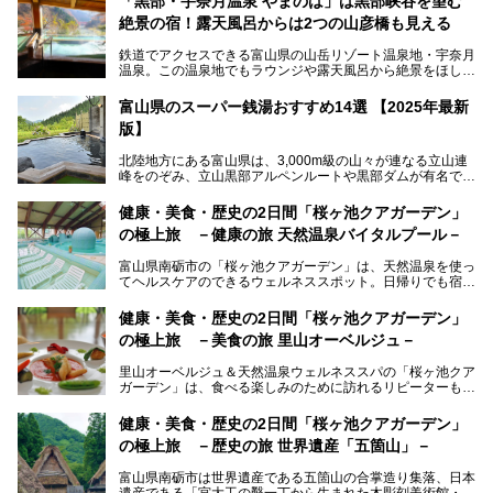
「黒部・宇奈月温泉 やまのは」は黒部峡谷を望む
絶景の宿！露天風呂からは2つの山彦橋も見える
鉄道でアクセスできる富山県の山岳リゾート温泉地・宇奈月
温泉。この温泉地でもラウンジや露天風呂から絶景をほしい
ままにする絶好の地に建つ宿がORIX HOTELS & RESORTS
の「黒部・宇奈月温泉 やまのは」。
富山県のスーパー銭湯おすすめ14選 【2025年最新
版】
自慢の眺望、温泉、居心地の良い客室、ビュッフェ式の食事
など、実際に泊まってみた体験を中心に詳しく紹介しちゃい
北陸地方にある富山県は、3,000m級の山々が連なる立山連
ます。日常から少し離れて、山懐で自然に癒されたいと思う
峰をのぞみ、立山黒部アルペンルートや黒部ダムが有名で
方にぴったりの温泉です。冬なら雪景色も絵になりますよ。
す。また、氷見港をはじめとする富山湾に揚がる、きときと
の（新鮮な）海の幸も見逃せません！
───
健康・美食・歴史の2日間「桜ヶ池クアガーデン」
提供元：オリックス・ホテルマネジメント株式会社【PR】
の極上旅 －健康の旅 天然温泉バイタルプール－
北陸新幹線が開業し、実は東京からも2時間ほどでアクセス
この記事は黒部・宇奈月温泉 やまのはのPR記事です。
できる富山県の、おすすめスーパー銭湯をご紹介します。質
富山県南砺市の「桜ヶ池クアガーデン」は、天然温泉を使っ
のいい天然温泉が豊富で、すぐにでも出かけたくなる施設が
てヘルスケアのできるウェルネススポット。日帰りでも宿泊
満載ですよ。
でも天然温泉バイタルプールやサウナ、露天風呂を利用でき
るので、ゆったり楽しみながら美しく健康に。
健康・美食・歴史の2日間「桜ヶ池クアガーデン」
の極上旅 －美食の旅 里山オーベルジュ－
そんな「桜ヶ池クアガーデン」の天然温泉バイタルプールと
大浴場・露天風呂を、宿泊して体験してきたので詳しくレポ
里山オーベルジュ＆天然温泉ウェルネススパの「桜ヶ池クア
ートしたいと思います。
ガーデン」は、食べる楽しみのために訪れるリピーターも多
い温泉です。館内のレストラン「ジョウハナーレ」では、
月、水はフレンチ、火、木は和食、土日はその両方がランチ
健康・美食・歴史の2日間「桜ヶ池クアガーデン」
とディナーで味わえます。オリジナルのスイーツも評判で
の極上旅 －歴史の旅 世界遺産「五箇山」－
す。
富山県南砺市は世界遺産である五箇山の合掌造り集落、日本
そんな「桜ヶ池クアガーデン」に宿泊して、食を満喫してき
遺産である「宮大工の鑿一丁から生まれた木彫刻美術館・井