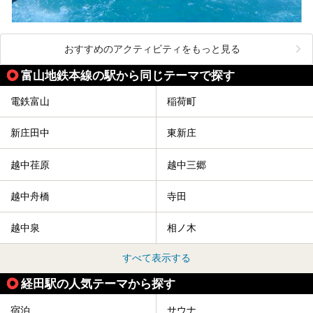
おすすめのアクティビティをもっと見る
富山地鉄本線の駅から同じテーマで探す
電鉄富山
稲荷町
新庄田中
東新庄
越中荏原
越中三郷
越中舟橋
寺田
越中泉
相ノ木
すべて表示する
経田駅の人気テーマから探す
宿泊
サウナ