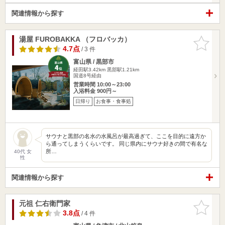
関連情報から探す
湯屋 FUROBAKKA （フロバッカ）
お気に入
りに追加
4.7点
/ 3 件
富山県 / 黒部市
経田駅3.42km
黒部駅1.21km
国道8号経由
営業時間 10:00～23:00
入浴料金 900円～
日帰り
お食事・食事処
サウナと黒部の名水の水風呂が最高過ぎて、ここを目的に遠方か
ら通ってしまうくらいです。 同じ県内にサウナ好きの間で有名な
所…
40代 女
性
関連情報から探す
元祖 仁右衛門家
お気に入
りに追加
3.8点
/ 4 件