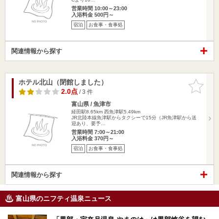
営業時間 10:00～23:00
入浴料金 500円～
宿泊
お食事・食事処
関連情報から探す
ホテル北山（閉館しました）
お気に入
りに追加
2.0点
/ 3 件
富山県 / 魚津市
経田駅8.65km
西魚津駅5.49km
JR北陸本線魚津駅からタクシーで15分（JR魚津駅から送
迎あり、要予…
営業時間 7:00～21:00
入浴料金 370円～
宿泊
お食事・食事処
関連情報から探す
富山県のニフティ温泉ニュース