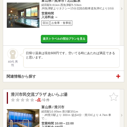
富山県 / 魚津市 / 北山鉱泉
経田駅8.61km
西魚津駅5.53km
JR魚津駅よりタクシー15分北陸自動車道魚津ICより10分
営業時間
入浴料金 ～
宿泊
お食事・食事処
楽天トラベルの宿泊プランを見る
日帰り温泉は現在600円です。空いてる時にあたれば満足できる
と思います。
40代 男
性
関連情報から探す
滑川市民交流プラザ あいらぶ湯
お気に入
りに追加
-点
/ 0 件
富山県 / 滑川市
経田駅10.95km
滑川駅351m
・JR滑川駅より 300ｍ 徒歩4分・滑川ICより 4.7km 車
で…
営業時間 10:00～22:00
入浴料金 680円～