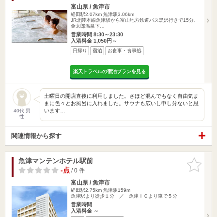
富山県 / 魚津市
経田駅2.07km
魚津駅3.06km
JR北陸本線魚津駅から富山地方鉄道バス黒沢行きで15分、
金太郎温泉下…
営業時間 8:30～23:30
入浴料金 1,050円～
日帰り
宿泊
お食事・食事処
楽天トラベルの宿泊プランを見る
土曜日の開店直後に利用しました。さほど混んでもなく自由気ま
まに色々とお風呂に入れました。サウナも広いし申し分ないと思
います…
40代 男
性
関連情報から探す
魚津マンテンホテル駅前
お気に入
りに追加
-点
/ 0 件
富山県 / 魚津市
経田駅2.75km
魚津駅159m
魚津駅より徒歩１分 ／ 魚津ＩＣより車で５分
営業時間
入浴料金 ～