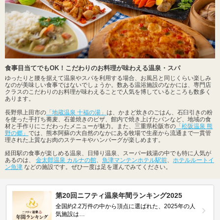
食事目当てでもOK！こだわりのお料理が味わえる温泉・スパ
ゆったりと腰を据えて温泉やスパを利用する場合、お風呂と同じくらい楽しみ
なのが美味しい食事ではないでしょうか。数ある温浴施設のなかには、専門店
クラスのこだわりのお料理が味わえることで人気を博しているところも数多く
あります。
長野県上田市の
「地蔵温泉 十福の湯」
は、かまど炊きのごはん、石臼引きの粉
を使った手打ち蕎麦、石釜焼きのピザ、館内で焼き上げたパンなど、地域の食
材と手作りにこだわったメニューが魅力。また、三重県松阪市の
「松阪温泉 熊
野の郷」
では、熊本阿蘇の大自然のなかにある牧場で生産から流通まで一貫管
理された上質なお肉のステーキやハンバーグが楽しめます。
経田駅の食事が楽しめる温泉、日帰り温泉、スーパー銭湯の中でも特に人気が
あるのは、
金太郎温泉 カルナの館
、
魚津マンテンホテル駅前
、
ホテルルートイ
ン魚津
などの施設です。ぜひ一度は足を運んでみてください。
第20回ニフティ温泉年間ランキング2025
全国約2.2万件の中から頂点に選ばれた、2025年の人
気施設は…