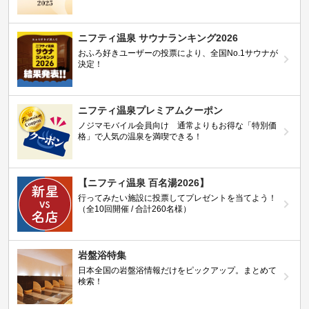
ニフティ温泉 サウナランキング2026
おふろ好きユーザーの投票により、全国No.1サウナが
決定！
ニフティ温泉プレミアムクーポン
ノジマモバイル会員向け 通常よりもお得な「特別価
格」で人気の温泉を満喫できる！
【ニフティ温泉 百名湯2026】
行ってみたい施設に投票してプレゼントを当てよう！
（全10回開催 / 合計260名様）
岩盤浴特集
日本全国の岩盤浴情報だけをピックアップ。まとめて
検索！