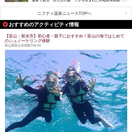
たのでじっくりご紹介します！
波」、ユネスコ無形文化遺産 城端曳山祭で知られる越中の
小京都・城端と、とても魅力的な観光スポットがたくさんあ
ります。
ニフティ温泉ニュースTOPへ
城端の郊外に建つ里山オーベルジュ＆温泉ウェルネススパ
おすすめのアクティビティ情報
「桜ヶ池クアガーデン」に泊まって、歴史の旅にお出かけし
てみませんか？
【富山・射水市】初心者・親子におすすめ！富山の海ではじめて
のシュノーケリング体験
富山県富山市長附744-24