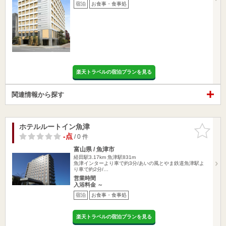
宿泊
お食事・食事処
楽天トラベルの宿泊プランを見る
関連情報から探す
ホテルルートイン魚津
お気に入
りに追加
-点
/ 0 件
富山県 / 魚津市
経田駅3.17km
魚津駅831m
魚津インターより車で約3分/あいの風とやま鉄道魚津駅よ
り車で約2分/…
営業時間
入浴料金 ～
宿泊
お食事・食事処
楽天トラベルの宿泊プランを見る