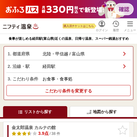
購入済チケットはこちら
ログイン
履歴
メニュー
食事が楽しめる経田駅(富山県)近くの温泉、日帰り温泉、スーパー銭湯おすすめ
1. 都道府県
北陸・甲信越 / 富山県
2. 沿線・駅
経田駅
3. こだわり条件
お食事・食事処
こだわり条件を変更する
リストから探す
地図から探す
金太郎温泉 カルナの館
お気に入
りに追加
3.9点
/ 38 件