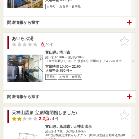
日帰り
お食事・食事処
関連情報から探す
あいらぶ湯
お気に入
りに追加
-点
/ 0 件
富山県 / 滑川市
経田駅10.98km
滑川駅384m
ＪＲ滑川駅より 300ｍ 徒歩4分 滑川ICより 4.7km 車で…
営業時間 10:00～22:00
入浴料金 680円～
日帰り
お食事・食事処
関連情報から探す
天神山温泉 宝泉閣(閉館しました)
お気に入
りに追加
2.2点
/ 4 件
富山県 / 魚津市 / 天神山温泉
経田駅3.73km
魚津駅3.84km
JR北陸本線魚津駅からタクシー約10分北陸自動車道魚津I.
Cより10…