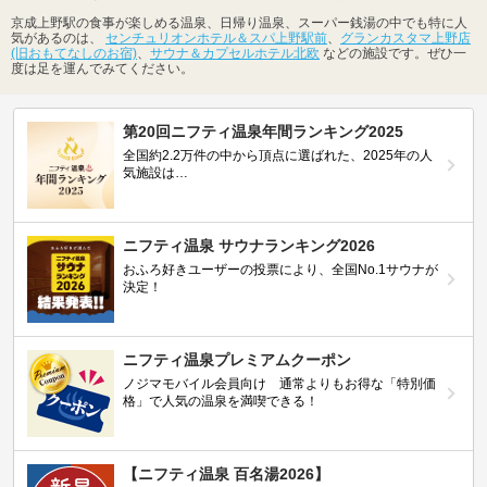
京成上野駅の食事が楽しめる温泉、日帰り温泉、スーパー銭湯の中でも特に人
気があるのは、
センチュリオンホテル＆スパ上野駅前
、
グランカスタマ上野店
(旧おもてなしのお宿)
、
サウナ＆カプセルホテル北欧
などの施設です。ぜひ一
度は足を運んでみてください。
第20回ニフティ温泉年間ランキング2025
全国約2.2万件の中から頂点に選ばれた、2025年の人
気施設は…
ニフティ温泉 サウナランキング2026
おふろ好きユーザーの投票により、全国No.1サウナが
決定！
ニフティ温泉プレミアムクーポン
ノジマモバイル会員向け 通常よりもお得な「特別価
格」で人気の温泉を満喫できる！
【ニフティ温泉 百名湯2026】