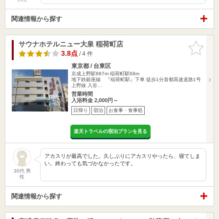
関連情報から探す
サウナホテルニュー大泉 稲荷町店
お気に入
りに追加
3.8点
/ 4 件
東京都 / 台東区
京成上野駅887m
稲荷町駅68m
地下鉄銀座線 『稲荷町駅』下車 徒歩1分首都高速道路1号
上野線 入谷…
営業時間
入浴料金 2,000円～
日帰り
宿泊
お食事・食事処
楽天トラベルの宿泊プランを見る
アカスリが最高でした。久しぶりにアカスリやったら、寝てしま
い。終わっても気づかなかったです。
30代 男
性
関連情報から探す