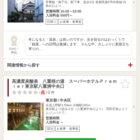
常磐線「南千住」駅下車、徒歩2分 首都高速6号向島線 向
島出口より…
営業時間 15:00～22:00
入浴料金 550円～
日帰り
お食事・食事処
冬になると「温泉」は良いのですが、歩き回るのはおっくうで
「銭湯」への訪問は激減します。 そんな中、久しぶりに新規立ち
寄りの…
50代～
男性
関連情報から探す
高濃度炭酸泉 八重桜の湯 スーパーホテルＰｒｅｍ
お気に入
ｉｅｒ東京駅八重洲中央口
りに追加
-点
/ 0 件
東京都 / 中央区
京成上野駅3.59km
京橋駅295m
東京駅より徒歩３分（八重洲中央口より） 羽田空港よりリ
ムジンバスで…
営業時間
入浴料金 ～
宿泊
お食事・食事処