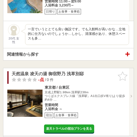
営業時間 11:00～翌9:00
入浴料金 3,230円～
日帰り
お食事・食事処
一言でいうととても良い施設です。でも入館料が高いかな…立地
的に仕方ないのでしょうか…しかし、清潔感があり、休憩スペー
スも多…
20代 女
性
関連情報から探す
天然温泉 凌天の湯 御宿野乃 浅草別邸
お気に入
りに追加
-点
/ 0 件
東京都 / 台東区
京成上野駅1.98km
浅草駅238m
つくばエクスプレス線「浅草駅」A1出口(EV有り)より徒歩
約4分 …
営業時間
入浴料金 ～
宿泊
お食事・食事処
楽天トラベルの宿泊プランを見る