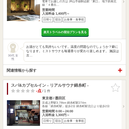
電車でお越しの方は JR山手線駒込駅「東口」 地下鉄南北
線「４番出…
営業時間
入浴料金 1,400円～
日帰り
宿泊
お食事・食事処
楽天トラベルの宿泊プランを見る
お湯がとても気持ちいいです。温度の問題なのでしょうか？癖に
なります。ミストサウナも毎週香りが変わり楽しめます。 施設は
古…
30代 女
性
関連情報から探す
スパ&カプセルイン - リアルサウナ錦糸町 -
お気に入
りに追加
-点
/ 1 件
東京都 / 墨田区
京成上野駅3.78km
錦糸町駅274m
各線「錦糸町駅」徒歩2分 錦糸町駅北口より徒歩2分
営業時間 0:00～24:00
入浴料金 1,300円～
日帰り
宿泊
お食事・食事処