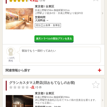
4.6点
/ 5 件
東京都 / 台東区
京成上野駅259m
御徒町駅321m
上野駅より徒歩2分・京成上野駅より徒歩5分
営業時間
入浴料金 ～
宿泊
お食事・食事処
楽天トラベルの宿泊プランを見る
宿泊でもう一回行ってみたい
～10代
男性
関連情報から探す
グランカスタマ上野店(旧おもてなしのお宿)
お気に入
りに追加
-点
/ 0 件
東京都 / 台東区
京成上野駅310m
御徒町駅258m
JR上野駅中央改札口を出てマルイ前の交差点を渡ります。
マルイを正面に…
営業時間 0:00～24:00