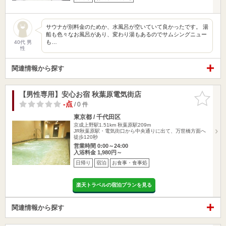
サウナが別料金のためか、水風呂が空いていて良かったです。 湯
船も色々なお風呂があり、変わり湯もあるのでサムシングニュー
も…
40代 男
性
関連情報から探す
【男性専用】安心お宿 秋葉原電気街店
お気に入
りに追加
-点
/ 0 件
東京都 / 千代田区
京成上野駅1.51km
秋葉原駅209m
JR秋葉原駅・電気街口から中央通りに出て、万世橋方面へ
徒歩120秒
営業時間 0:00～24:00
入浴料金 1,980円～
日帰り
宿泊
お食事・食事処
楽天トラベルの宿泊プランを見る
関連情報から探す