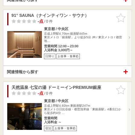
91° SAUNA（ナインティワン・サウナ）
お気に入
りに追加
-点
/ 0 件
東京都 / 中央区
京成上野駅4.70km
銀座駅445m
東京メトロ「銀座駅」より徒歩5分 JR / 東京メトロ / 都営
地…
営業時間 12:00～23:00
入浴料金 3,000円～
日帰り
お食事・食事処
関連情報から探す
天然温泉 七宝の湯 ドーミーインPREMIUM銀座
お気に入
りに追加
-点
/ 0 件
東京都 / 中央区
京成上野駅4.92km
東銀座駅247m
東京メトロ日比谷線・都営浅草線「東銀座駅」4番出口か
ら徒歩約4分 …
営業時間
入浴料金 ～
宿泊
お食事・食事処