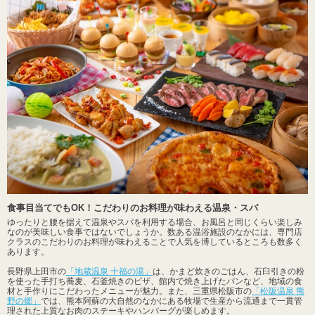
食事目当てでもOK！こだわりのお料理が味わえる温泉・スパ
ゆったりと腰を据えて温泉やスパを利用する場合、お風呂と同じくらい楽しみ
なのが美味しい食事ではないでしょうか。数ある温浴施設のなかには、専門店
クラスのこだわりのお料理が味わえることで人気を博しているところも数多く
あります。
長野県上田市の
「地蔵温泉 十福の湯」
は、かまど炊きのごはん、石臼引きの粉
を使った手打ち蕎麦、石釜焼きのピザ、館内で焼き上げたパンなど、地域の食
材と手作りにこだわったメニューが魅力。また、三重県松阪市の
「松阪温泉 熊
野の郷」
では、熊本阿蘇の大自然のなかにある牧場で生産から流通まで一貫管
理された上質なお肉のステーキやハンバーグが楽しめます。