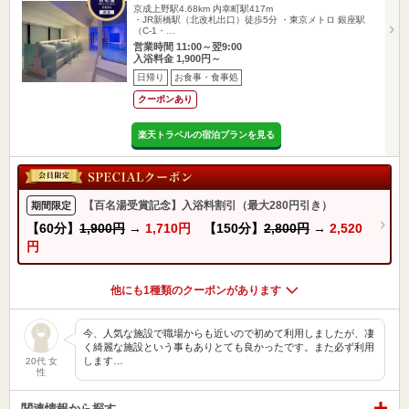
京成上野駅4.68km
内幸町駅417m
・JR新橋駅（北改札出口）徒歩5分 ・東京メトロ 銀座駅
（C-1・…
営業時間 11:00～翌9:00
入浴料金 1,900円～
日帰り
お食事・食事処
クーポンあり
楽天トラベルの宿泊プランを見る
【百名湯受賞記念】入浴料割引（最大280円引き）
期間限定
【60分】
1,900円
→
1,710円
【150分】
2,800円
→
2,520
円
他にも1種類のクーポンがあります
今、人気な施設で職場からも近いので初めて利用しましたが、凄
く綺麗な施設という事もありとても良かったです。また必ず利用
します…
20代 女
性
関連情報から探す