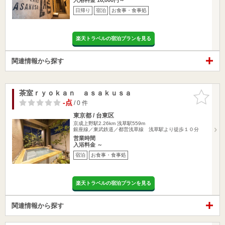
日帰り
宿泊
お食事・食事処
楽天トラベルの宿泊プランを見る
関連情報から探す
茶室ｒｙｏｋａｎ ａｓａｋｕｓａ
お気に入
りに追加
-点
/ 0 件
東京都 / 台東区
京成上野駅2.26km
浅草駅559m
銀座線／東武鉄道／都営浅草線 浅草駅より徒歩１０分
営業時間
入浴料金 ～
宿泊
お食事・食事処
楽天トラベルの宿泊プランを見る
関連情報から探す