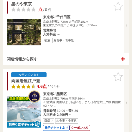
星のや東京
お気に入
りに追加
-点
/ 0 件
東京都 / 千代田区
京成上野駅2.73km
大手町駅151m
東京駅丸の内北口より徒歩10分（850m）
営業時間
入浴料金 ～
宿泊
お食事・食事処
関連情報から探す
お気に入
今空いています
りに追加
両国湯屋江戸遊
4.6点
/ 464 件
東京都 / 墨田区
京成上野駅2.79km
両国駅464m
JR総武線 両国駅より徒歩5分、または都営大江戸線 両国駅
A3・A4…
営業時間 10:00～翌8:30
入浴料金 2,400円～
日帰り
お食事・食事処
電子チケットあり
クーポンあり