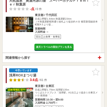
天然温泉 奥湯河原の湯 スーパーホテルＰｒｅｍｉ
お気に入
ｅｒ秋葉原
りに追加
-点
/ 0 件
東京都 / 千代田区
京成上野駅1.64km
秋葉原駅234m
ＪＲ秋葉原駅昭和通り改札より徒歩約４分 都営新宿線岩本
町駅A５より徒…
営業時間
入浴料金 ～
宿泊
お食事・食事処
楽天トラベルの宿泊プランを見る
関連情報から探す
お気に入
今空いています
りに追加
浅草ROXまつり湯
3.6点
/ 61 件
東京都 / 台東区
京成上野駅1.75km
浅草駅135m
つくばエクスプレス「浅草駅」A1出口より徒歩１分東京メ
トロ 銀座線「…
営業時間 10:30～翌9:00
入浴料金 2,750円～