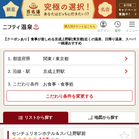
購入済チケットはこちら
ログイン
履歴
メニュー
【クーポンあり】食事が楽しめる京成上野駅(東京都)近くの温泉、日帰り温泉、スーパ
ー銭湯おすすめ
1. 都道府県
関東 / 東京都
2. 沿線・駅
京成上野駅
3. こだわり条件
お食事・食事処
こだわり条件を変更する
リストから探す
地図から探す
センチュリオンホテル＆スパ上野駅前
お気に入
りに追加