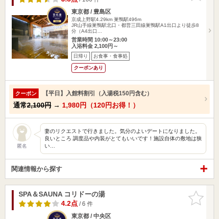
東京都 / 豊島区
京成上野駅4.29km
巣鴨駅496m
JR山手線巣鴨駅北口・都営三田線巣鴨駅A1出口より徒歩8
分（A4出口…
営業時間 10:00～23:00
入浴料金 2,100円～
日帰り
お食事・食事処
クーポンあり
【平日】入館料割引（入湯税150円含む）
クーポン
通常
2,100円
→
1,980円（120円お得！）
妻のリクエストで行きました。気分のよいデートになりました。
良いところ 調度品や内装がとてもいいです！施設自体の敷地は狭
い…
匿名
関連情報から探す
SPA＆SAUNA コリドーの湯
お気に入
りに追加
4.2点
/ 6 件
東京都 / 中央区