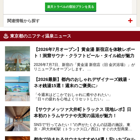
楽天トラベルの宿泊プランを見る
関連情報から探す
東京都のニフティ温泉ニュース
【2026年7月オープン】黄金湯 新宿店を体験レポー
ト！洞窟サウナ・クラフトビール・タイル絵が魅力
2026年7月7日、新宿の「黄金湯 新宿店（旧 金沢浴場）」が
リニューアルオープンします。
レトロでノスタルジックなタイル絵はそのまま、昔からここ
【2026最新】都内のおしゃれデザイナーズ銭湯・
を知る地元の人にも、新しく足を運んでくれる人にも愛され
ネオ銭湯15選！週末のご褒美に♪
る、今の時代の"銭湯"として生まれ変わりました。洞窟のよ
うなユニークなサウナ、自家醸造のクラフトビールが飲める
「今週末はどこかでおしゃれに癒やされたい」
ビアバーなど、新しく登場したスポットも併せて紹介しま
「日々の疲れを心地よくリセットしたい」
す。充実した設備があるのに、基本の入浴料が銭湯価格の5
──そんなときにおすすめなのが、今、都内で大きなブーム
50円というのも嬉しすぎます！
となっている新しいスタイルの銭湯です。
【サウナメッツァ大井町トラックス 現地レポ】日
本初のトラムサウナや充実の温浴が魅力！
最近、SNSやメディアで「デザイナーズ銭湯」や「ネオ銭
湯」という言葉をよく耳にしませんか？
SNSで“行ってみたい！”の声がたくさんの話題の施設。東
京・JR大井町駅（トラックス口／西口）すぐの大型商業施
本記事では、そもそもこれらがどんな銭湯なのか、その気に
設・大井町 トラックスに、2026年3月28日、「サウナメッ
なる違いを分かりやすく解説！さらに、都内で絶対に外せな
ツァ大井町トラックス」がニューオープン。施設の様子をレ
いおしゃれな名店15選を、おすすめの順番で一挙にご紹介
都内で泊まれるサウナおすすめ14選！安いカプセル