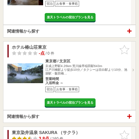
宿泊
お食事・食事処
楽天トラベルの宿泊プランを見る
関連情報から探す
ホテル椿山荘東京
お気に入
りに追加
-点
/ 0 件
東京都 / 文京区
京成上野駅4.26km
荒川線早稲田駅643m
江戸川橋駅より徒歩10分／タクシーは目白駅より10分、池
袋駅・飯田橋…
営業時間
入浴料金 ～
宿泊
お食事・食事処
楽天トラベルの宿泊プランを見る
関連情報から探す
東京染井温泉 SAKURA （サクラ）
お気に入
りに追加
3.8点
/ 160 件