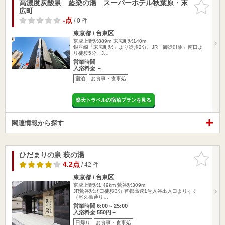
高濃度炭酸泉 藍染の湯 スーパーホテル秋葉原・末
お気に入
広町
りに追加
-点
/ 0 件
東京都 / 台東区
京成上野駅889m
末広町駅140m
銀座線「末広町駅」より徒歩2分、JR「御徒町駅」南口よ
り徒歩5分、J…
営業時間
入浴料金 ～
宿泊
お食事・食事処
楽天トラベルの宿泊プランを見る
関連情報から探す
ひだまりの泉 萩の湯
お気に入
りに追加
4.2点
/ 42 件
東京都 / 台東区
京成上野駅1.49km
鶯谷駅309m
JR鶯谷駅北口徒歩3分 首都高速1号入谷出入口よりすぐ
（尾久橋通り…
営業時間 6:00～25:00
入浴料金 550円～
日帰り
お食事・食事処