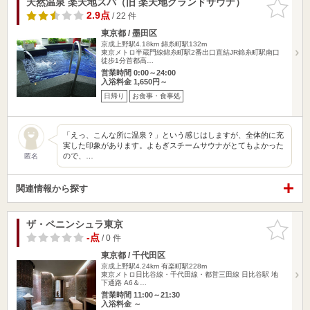
天然温泉 楽天地スパ（旧 楽天地グランドサウナ）
お気に入
りに追加
2.9点
/ 22 件
東京都 / 墨田区
京成上野駅4.18km
錦糸町駅132m
東京メトロ半蔵門線錦糸町駅2番出口直結JR錦糸町駅南口
徒歩1分首都高…
営業時間 0:00～24:00
入浴料金 1,650円～
日帰り
お食事・食事処
「えっ、こんな所に温泉？」という感じはしますが、全体的に充
実した印象があります。よもぎスチームサウナがとてもよかった
ので、…
匿名
関連情報から探す
ザ・ペニンシュラ東京
お気に入
りに追加
-点
/ 0 件
東京都 / 千代田区
京成上野駅4.24km
有楽町駅228m
東京メトロ日比谷線・千代田線・都営三田線 日比谷駅 地
下通路 A6＆…
営業時間 11:00～21:30
入浴料金 ～