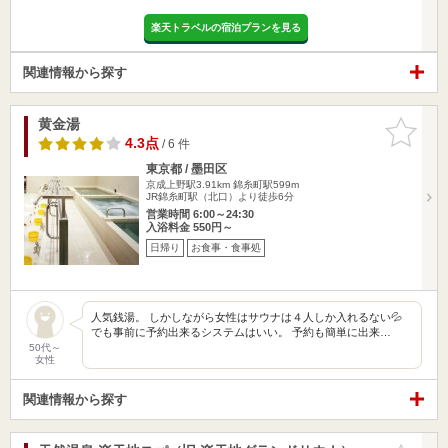
楽天トラベルの宿泊プランを見る
関連情報から探す
黄金湯
お気に入
りに追加
4.3点
/ 6 件
東京都 / 墨田区
京成上野駅3.91km
錦糸町駅599m
JR錦糸町駅（北口）より徒歩6分
営業時間 6:00～24:30
入浴料金 550円～
日帰り
お食事・食事処
人気銭湯。 しかしながら女性はサウナは４人しか入れるない💦
でも事前に予約出来るシステムはいい。 予約も簡単に出来…
50代～
女性
関連情報から探す