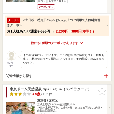
日帰り
お食事・食事処
クーポンあり
＜土日祝・特定日のみ＞お2人以上のご利用で入館料割引
クーポン
きクーポン
お1人様あたり通常
3,080円
→
2,200円（880円お得！）
他にも1種類のクーポンがあります
まつり湯気にいっています。ここのお風呂は温度も良く、種類も
多く、私は特にうたて湯気にいってます。他の施設ではあまりな
いので…
50代～
女性
関連情報から探す
東京ドーム天然温泉 Spa LaQua（スパ ラクーア）
お気に入
りに追加
3.4点
/ 152 件
東京都 / 文京区
京成上野駅1.90km
後楽園駅175m
JR線水道橋駅下車、徒歩約6分、または地下鉄丸の内線・
南北線後楽園駅…