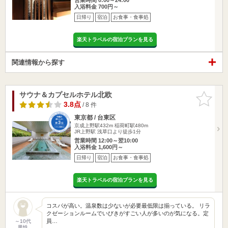
入浴料金 700円～
日帰り
宿泊
お食事・食事処
楽天トラベルの宿泊プランを見る
関連情報から探す
サウナ＆カプセルホテル北欧
お気に入
りに追加
3.8点
/ 8 件
東京都 / 台東区
京成上野駅432m
稲荷町駅480m
JR上野駅 浅草口より徒歩1分
営業時間 12:00～翌10:00
入浴料金 1,600円～
日帰り
宿泊
お食事・食事処
楽天トラベルの宿泊プランを見る
コスパが高い。温泉数は少ないが必要最低限は揃っている。 リラ
クゼーションルームでいびきがすごい人が多いのが気になる。定
員…
～10代
男性