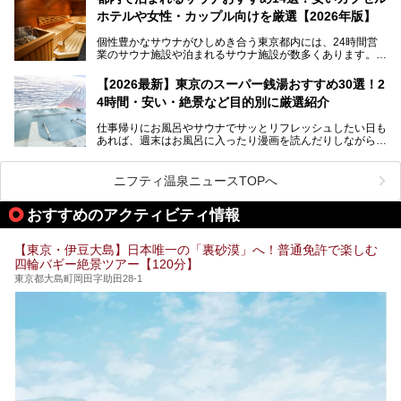
ポ―トします。
します。
ホテルや女性・カップル向けを厳選【2026年版】
個性豊かなサウナがひしめき合う東京都内には、24時間営
業のサウナ施設や泊まれるサウナ施設が数多くあります。
終電を逃した深夜の利用に限らず、時間を気にしないサウナ
を旅の目的とする「サ旅」や自分へのご褒美のための宿泊な
【2026最新】東京のスーパー銭湯おすすめ30選！2
ど、自分の好きなタイミングで好きなだけサ活ができるのが
4時間・安い・絶景など目的別に厳選紹介
魅力です。
仕事帰りにお風呂やサウナでサッとリフレッシュしたい日も
最近では、男性専用施設だけでなく、カップルや女性に嬉し
あれば、週末はお風呂に入ったり漫画を読んだりしながら一
い個室サウナも増えてきました。
日中ダラダラ過ごしたい日もあると思います。
この記事では、東京都内にある24時間営業のサウナの中か
また、終電を逃してしまい、「このまま朝までゆっくりでき
ら、特におすすめしたい施設14選をご紹介します。
ニフティ温泉ニュースTOPへ
る場所があれば」と探した経験がある人も多いのではないで
宿泊可能な施設もピックアップしているので、ぜひチェック
しょうか。
してみてください。
おすすめのアクティビティ情報
そこで本記事では、東京でおすすめのスーパー銭湯を、目的
別に厳選した30施設からご紹介します。
【東京・伊豆大島】日本唯一の「裏砂漠」へ！普通免許で楽しむ
24時間営業で宿泊できる施設や、1,000円以下で楽しめる安
四輪バギー絶景ツアー【120分】
い施設、デートや休日レジャーにもぴったりなエンタメ要素
が充実した施設など、利用のシーンに合わせて参考にしてく
東京都大島町岡田字助田28-1
ださい。