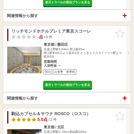
楽天トラベルの宿泊プランを見る
関連情報から探す
リッチモンドホテルプレミア東京スコーレ
お気に入
りに追加
-点
/ 0 件
東京都 / 墨田区
京成上野駅3.64km
押上駅95m
押上駅B3出口より徒歩1分 とうきょうスカイツリー駅より
徒歩3分
営業時間
入浴料金 ～
宿泊
お食事・食事処
楽天トラベルの宿泊プランを見る
関連情報から探す
駒込カプセル＆サウナ ROSCO（ロスコ）
お気に入
りに追加
5.0点
/ 2 件
東京都 / 北区
京成上野駅3.70km
駒込駅185m