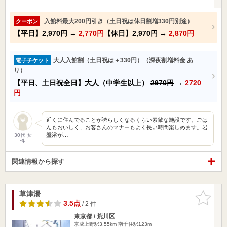
入館料最大200円引き（土日祝は休日割増330円別途）
クーポン
【平日】
2,970円
→
2,770円
【休日】
2,970円
→
2,870円
大人入館割（土日祝は＋330円）（深夜割増料金 あ
電子チケット
り）
【平日、土日祝全日】大人（中学生以上）
2970円
→
2720
円
近くに住んでることが誇らしくなるくらい素敵な施設です。ごは
んもおいしく、お客さんのマナーもよく長い時間楽しめます。岩
盤浴が…
30代 女
性
関連情報から探す
草津湯
お気に入
りに追加
3.5点
/ 2 件
東京都 / 荒川区
京成上野駅3.55km
南千住駅123m