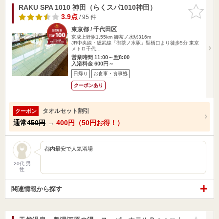
RAKU SPA 1010 神田（らくスパ1010神田）
お気に入
りに追加
3.9点
/ 95 件
東京都 / 千代田区
京成上野駅1.55km
御茶ノ水駅316m
JR中央線・総武線「御茶ノ水駅」聖橋口より徒歩5分 東京
メトロ千代…
営業時間 11:00～翌8:00
入浴料金 600円～
日帰り
お食事・食事処
クーポンあり
タオルセット割引
クーポン
通常
450円
→
400円（50円お得！）
都内最安で人気浴場
20代 男
性
関連情報から探す