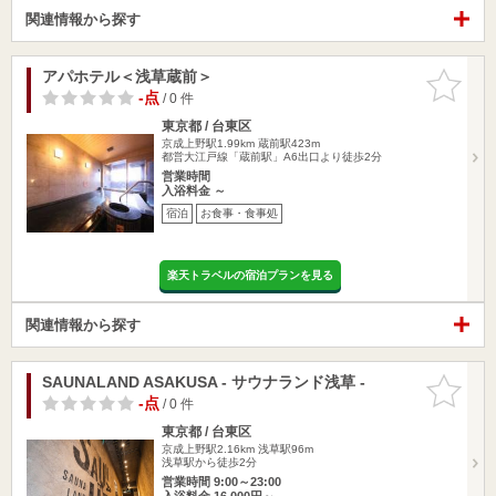
関連情報から探す
アパホテル＜浅草蔵前＞
お気に入
りに追加
-点
/ 0 件
東京都 / 台東区
京成上野駅1.99km
蔵前駅423m
都営大江戸線「蔵前駅」A6出口より徒歩2分
営業時間
入浴料金 ～
宿泊
お食事・食事処
楽天トラベルの宿泊プランを見る
関連情報から探す
SAUNALAND ASAKUSA - サウナランド浅草 -
お気に入
りに追加
-点
/ 0 件
東京都 / 台東区
京成上野駅2.16km
浅草駅96m
浅草駅から徒歩2分
営業時間 9:00～23:00
入浴料金 16,000円～