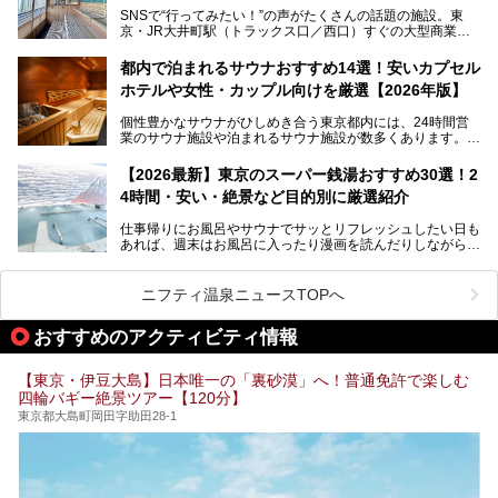
湯」という言葉をよく耳にしませんか？
SNSで“行ってみたい！”の声がたくさんの話題の施設。東
京・JR大井町駅（トラックス口／西口）すぐの大型商業施
本記事では、そもそもこれらがどんな銭湯なのか、その気に
設・大井町 トラックスに、2026年3月28日、「サウナメッ
なる違いを分かりやすく解説！さらに、都内で絶対に外せな
ツァ大井町トラックス」がニューオープン。施設の様子をレ
いおしゃれな名店15選を、おすすめの順番で一挙にご紹介
都内で泊まれるサウナおすすめ14選！安いカプセル
ポ―トします。
します。
ホテルや女性・カップル向けを厳選【2026年版】
個性豊かなサウナがひしめき合う東京都内には、24時間営
業のサウナ施設や泊まれるサウナ施設が数多くあります。
終電を逃した深夜の利用に限らず、時間を気にしないサウナ
を旅の目的とする「サ旅」や自分へのご褒美のための宿泊な
【2026最新】東京のスーパー銭湯おすすめ30選！2
ど、自分の好きなタイミングで好きなだけサ活ができるのが
4時間・安い・絶景など目的別に厳選紹介
魅力です。
仕事帰りにお風呂やサウナでサッとリフレッシュしたい日も
最近では、男性専用施設だけでなく、カップルや女性に嬉し
あれば、週末はお風呂に入ったり漫画を読んだりしながら一
い個室サウナも増えてきました。
日中ダラダラ過ごしたい日もあると思います。
この記事では、東京都内にある24時間営業のサウナの中か
また、終電を逃してしまい、「このまま朝までゆっくりでき
ら、特におすすめしたい施設14選をご紹介します。
ニフティ温泉ニュースTOPへ
る場所があれば」と探した経験がある人も多いのではないで
宿泊可能な施設もピックアップしているので、ぜひチェック
しょうか。
してみてください。
おすすめのアクティビティ情報
そこで本記事では、東京でおすすめのスーパー銭湯を、目的
別に厳選した30施設からご紹介します。
【東京・伊豆大島】日本唯一の「裏砂漠」へ！普通免許で楽しむ
24時間営業で宿泊できる施設や、1,000円以下で楽しめる安
四輪バギー絶景ツアー【120分】
い施設、デートや休日レジャーにもぴったりなエンタメ要素
が充実した施設など、利用のシーンに合わせて参考にしてく
東京都大島町岡田字助田28-1
ださい。