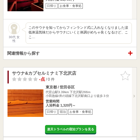
日帰り
お食事・食事処
このサウナを知ってからフィンランド式に入れなくなりました涙
低体温気味だからサウナにいくと体調がめちゃ良くなるけど、こ
こ…
30代 女
性
関連情報から探す
サウナ&カプセルミナミ下北沢店
お気に入
りに追加
-点
/ 0 件
東京都 / 世田谷区
代官山駅3.39km
下北沢駅266m
小田急線/井の頭線下北沢駅南口より徒歩３分
営業時間
入浴料金 1,320円～
日帰り
宿泊
お食事・食事処
楽天トラベルの宿泊プランを見る