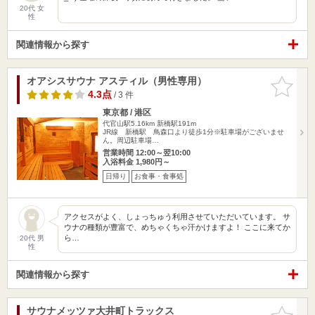
20代 女
性
関連情報から探す
オアシスサウナ アスティル（男性専用）
お気に入
りに追加
4.3点
/ 3 件
東京都 / 港区
代官山駅5.16km
新橋駅191m
JR線 新橋駅 鳥森口より徒歩1分※駐車場がございませ
ん。周辺駐車場…
営業時間 12:00～翌10:00
入浴料金 1,980円～
日帰り
お食事・食事処
アクセスがよく、しょっちゅう利用させていただいています。 サ
ウナの種類が豊富で、めちゃくちゃ汗かけますよ！ ここに来てか
ら…
20代 男
性
関連情報から探す
サウナメッツァ大井町トラックス
お気に入