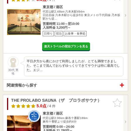
東京都 / 港区
代官山駅2.48km
六本木駅494m
日比谷線 六本木駅から徒歩5分 東京メトロ千代田線 乃木坂
駅から徒…
営業時間 11:00～翌10:00
入浴料金 3,200円～
日帰り
宿泊
お食事・食事処
楽天トラベルの宿泊プランを見る
平日夕方から夜にかけて利用しましたが、とても満喫できまし
た。そこまで混んでおらずゆっくりできてサウナは特に最高でし
た。エジ…
30代 男
性
関連情報から探す
THE PROLABO SAUNA（ザ プロラボサウナ）
お気に入
りに追加
5.0点
/ 4 件
東京都 / 港区
代官山駅2.96km
麻布十番駅189m
麻布十番駅より徒歩約4分
営業時間 0:00～24:00
入浴料金 21,780円～