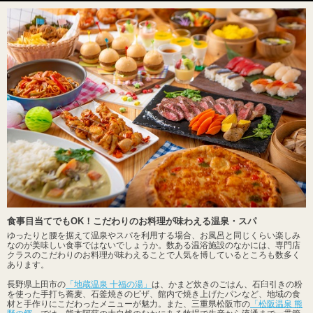
食事目当てでもOK！こだわりのお料理が味わえる温泉・スパ
ゆったりと腰を据えて温泉やスパを利用する場合、お風呂と同じくらい楽しみ
なのが美味しい食事ではないでしょうか。数ある温浴施設のなかには、専門店
クラスのこだわりのお料理が味わえることで人気を博しているところも数多く
あります。
長野県上田市の
「地蔵温泉 十福の湯」
は、かまど炊きのごはん、石臼引きの粉
を使った手打ち蕎麦、石釜焼きのピザ、館内で焼き上げたパンなど、地域の食
材と手作りにこだわったメニューが魅力。また、三重県松阪市の
「松阪温泉 熊