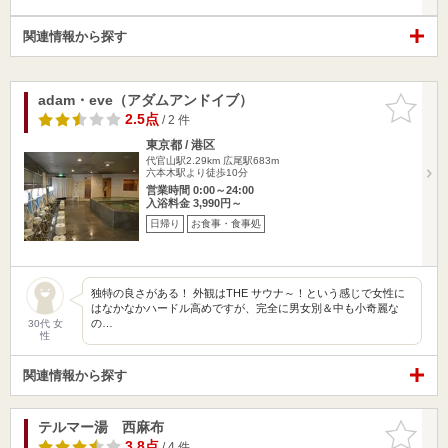
関連情報から探す
adam・eve（アダムアンドイブ）
お気に入
りに追加
2.5点
/ 2 件
東京都 / 港区
代官山駅2.29km
広尾駅683m
六本木駅より徒歩10分
営業時間 0:00～24:00
入浴料金 3,990円～
日帰り
お食事・食事処
独特の良さがある！ 外観はTHE サウナ～！という感じで女性に
はなかなかハードル高めですが、完全に男女別＆中も小奇麗な
の…
30代 女
性
関連情報から探す
テルマー湯 西麻布
お気に入
りに追加
3.8点
/ 4 件