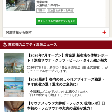
営業時間
入浴料金 1,800円～
日帰り
宿泊
お食事・食事処
楽天トラベルの宿泊プランを見る
関連情報から探す
東京都のニフティ温泉ニュース
【2026年7月オープン】黄金湯 新宿店を体験レポー
ト！洞窟サウナ・クラフトビール・タイル絵が魅力
2026年7月7日、新宿の「黄金湯 新宿店（旧 金沢浴場）」が
リニューアルオープンします。
レトロでノスタルジックなタイル絵はそのまま、昔からここ
【2026最新】都内のおしゃれデザイナーズ銭湯・
を知る地元の人にも、新しく足を運んでくれる人にも愛され
ネオ銭湯15選！週末のご褒美に♪
る、今の時代の"銭湯"として生まれ変わりました。洞窟のよ
うなユニークなサウナ、自家醸造のクラフトビールが飲める
「今週末はどこかでおしゃれに癒やされたい」
ビアバーなど、新しく登場したスポットも併せて紹介しま
「日々の疲れを心地よくリセットしたい」
す。充実した設備があるのに、基本の入浴料が銭湯価格の5
──そんなときにおすすめなのが、今、都内で大きなブーム
50円というのも嬉しすぎます！
となっている新しいスタイルの銭湯です。
【サウナメッツァ大井町トラックス 現地レポ】日
本初のトラムサウナや充実の温浴が魅力！
最近、SNSやメディアで「デザイナーズ銭湯」や「ネオ銭