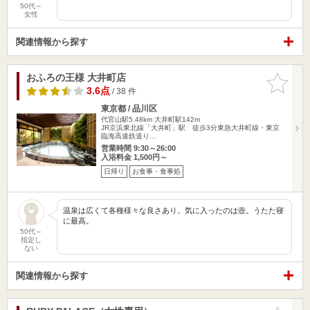
50代～
女性
関連情報から探す
おふろの王様 大井町店
お気に入
りに追加
3.6点
/ 38 件
東京都 / 品川区
代官山駅5.48km
大井町駅142m
JR京浜東北線「大井町」駅 徒歩3分東急大井町線・東京
臨海高速鉄道り…
営業時間 9:30～26:00
入浴料金 1,500円～
日帰り
お食事・食事処
温泉は広くて各種様々な良さあり。気に入ったのは壺。うたた寝
に最高。
50代～
指定し
ない
関連情報から探す