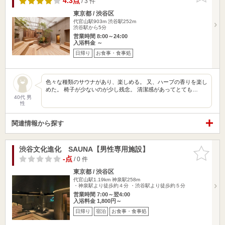
4.3点
/ 3 件
東京都 / 渋谷区
代官山駅903m
渋谷駅252m
渋谷駅から5分
営業時間 8:00～24:00
入浴料金 ～
日帰り
お食事・食事処
色々な種類のサウナがあり、楽しめる。 又、ハーブの香りを楽し
めた。 椅子が少ないのが少し残念。 清潔感があってとても…
40代 男
性
関連情報から探す
渋谷文化進化 SAUNA【男性専用施設】
お気に入
りに追加
-点
/ 0 件
東京都 / 渋谷区
代官山駅1.19km
神泉駅258m
・神泉駅より徒歩約４分 ・渋谷駅より徒歩約５分
営業時間 7:00～翌4:00
入浴料金 1,800円～
日帰り
宿泊
お食事・食事処