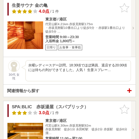
生姜サウナ 金の亀
お気に入
りに追加
4.0点
/ 1 件
東京都 / 港区
代官山駅4.21km
赤坂見附駅175m
・赤坂見附駅10番出口より徒歩5分 ・赤坂駅1番出口より
徒歩5分 …
営業時間 9:00～23:30
入浴料金 1,800円～
日帰り
お食事・食事処
水曜レディースデー訪問。18:30頃でほぼ満員、退店する20:00頃
には待ちの列ができてました。人気！ 生姜スプレー…
30代 女
性
関連情報から探す
SPA:BLIC 赤坂湯屋（スパブリック）
お気に入
りに追加
3.0点
/ 1 件
東京都 / 港区
代官山駅4.30km
赤坂見附駅82m
赤坂見附駅 徒歩1分 永田町駅 徒歩2分 赤坂駅 徒歩6分
溜…
営業時間 11:00～翌7:00