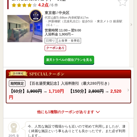
りに追加
4.2点
/ 6 件
東京都 / 中央区
代官山駅5.68km
内幸町駅417m
・JR新橋駅（北改札出口）徒歩5分 ・東京メトロ 銀座駅
（C-1・…
営業時間 11:00～翌9:00
入浴料金 1,900円～
日帰り
お食事・食事処
クーポンあり
楽天トラベルの宿泊プランを見る
【百名湯受賞記念】入浴料割引（最大280円引き）
期間限定
【60分】
1,900円
→
1,710円
【150分】
2,800円
→
2,520
円
他にも1種類のクーポンがあります
今、人気な施設で職場からも近いので初めて利用しましたが、凄
く綺麗な施設という事もありとても良かったです。また必ず利用
します…
20代 女