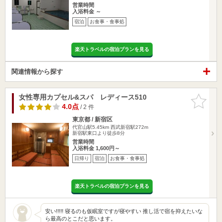
営業時間
入浴料金 ～
宿泊
お食事・食事処
楽天トラベルの宿泊プランを見る
関連情報から探す
女性専用カプセル&スパ レディース510
お気に入
りに追加
4.0点
/ 2 件
東京都 / 新宿区
代官山駅5.45km
西武新宿駅272m
新宿駅東口より徒歩8分
営業時間
入浴料金 1,600円～
日帰り
宿泊
お食事・食事処
楽天トラベルの宿泊プランを見る
安い!!!!! 寝るのも仮眠室ですが寝やすい 推し活で宿を抑えたいな
ら最高のとこだと思います。