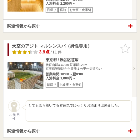
入浴料金 2,200円～
日帰り
宿泊
お食事・食事処
関連情報から探す
天空のアジト マルシンスパ（男性専用）
お気に入
りに追加
3.9点
/ 11 件
東京都 / 渋谷区笹塚
代官山駅4.42km
笹塚駅129m
京王線笹塚駅から徒歩１分甲州街道沿い
営業時間 10:00～翌8:00
入浴料金 1,800円～
日帰り
お食事・食事処
とても落ち着いてる雰囲気でゆっくりお泊まり出来ました。
20代 男
性
関連情報から探す