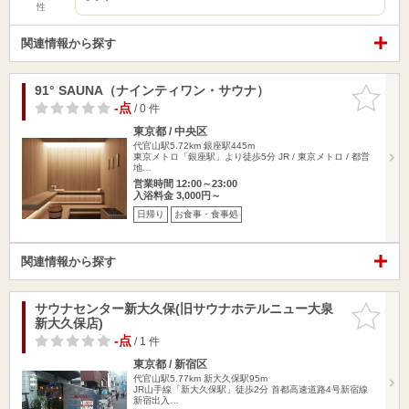
性
関連情報から探す
91° SAUNA（ナインティワン・サウナ）
お気に入
りに追加
-点
/ 0 件
東京都 / 中央区
代官山駅5.72km
銀座駅445m
東京メトロ「銀座駅」より徒歩5分 JR / 東京メトロ / 都営
地…
営業時間 12:00～23:00
入浴料金 3,000円～
日帰り
お食事・食事処
関連情報から探す
サウナセンター新大久保(旧サウナホテルニュー大泉
お気に入
新大久保店)
りに追加
-点
/ 1 件
東京都 / 新宿区
代官山駅5.77km
新大久保駅95m
JR山手線「新大久保駅」徒歩2分 首都高速道路4号新宿線
新宿出入…