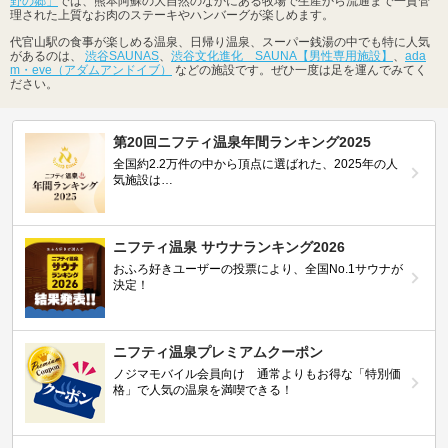
野の郷」
では、熊本阿蘇の大自然のなかにある牧場で生産から流通まで一貫管
理された上質なお肉のステーキやハンバーグが楽しめます。
代官山駅の食事が楽しめる温泉、日帰り温泉、スーパー銭湯の中でも特に人気
があるのは、
渋谷SAUNAS
、
渋谷文化進化 SAUNA【男性専用施設】
、
ada
m・eve（アダムアンドイブ）
などの施設です。ぜひ一度は足を運んでみてく
ださい。
第20回ニフティ温泉年間ランキング2025
全国約2.2万件の中から頂点に選ばれた、2025年の人
気施設は…
ニフティ温泉 サウナランキング2026
おふろ好きユーザーの投票により、全国No.1サウナが
決定！
ニフティ温泉プレミアムクーポン
ノジマモバイル会員向け 通常よりもお得な「特別価
格」で人気の温泉を満喫できる！