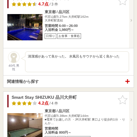
りに追加
4.7点
/ 3 件
東京都 / 品川区
代官山駅5.27km
大井町駅162m
大井町駅直結
営業時間 6:00～26:00
入浴料金 1,980円～
日帰り
お食事・食事処
清潔感があって良かった。 水風呂もサウナから近く良かった
40代 男
性
関連情報から探す
Smart Stay SHIZUKU 品川大井町
お気に入
りに追加
4.2点
/ 4 件
東京都 / 品川区
代官山駅5.38km
大井町駅144m
■電車でお越しの方 ・JR大井町駅 東口より徒歩約1分 ・り
んか…
営業時間
入浴料金 800円～