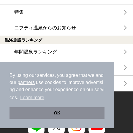
特集
ニフティ温泉からのお知らせ
温浴施設ランキング
年間温泉ランキング
月間温泉ランキング
By using our services, you agree that we and
our
partners
use cookies to improve advertisi
サウナランキング
ng and enhance your experience on our servi
ces.
Learn more
ニフティ温泉公式アカウントをフォローして
おトク情報やクーポン情報を受け取ろう
OK