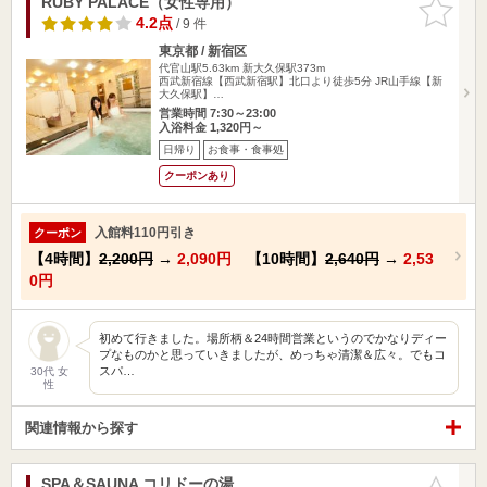
RUBY PALACE（女性専用）
お気に入
りに追加
4.2点
/ 9 件
東京都 / 新宿区
代官山駅5.63km
新大久保駅373m
西武新宿線【西武新宿駅】北口より徒歩5分 JR山手線【新
大久保駅】…
営業時間 7:30～23:00
入浴料金 1,320円～
日帰り
お食事・食事処
クーポンあり
入館料110円引き
クーポン
【4時間】
2,200円
→
2,090円
【10時間】
2,640円
→
2,53
0円
初めて行きました。場所柄＆24時間営業というのでかなりディー
プなものかと思っていきましたが、めっちゃ清潔＆広々。でもコ
スパ…
30代 女
性
関連情報から探す
SPA＆SAUNA コリドーの湯
お気に入