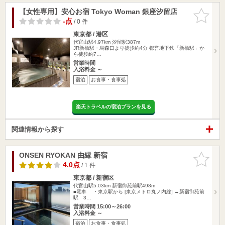
【女性専用】安心お宿 Tokyo Woman 銀座汐留店
お気に入
りに追加
-点
/ 0 件
東京都 / 港区
代官山駅4.97km
汐留駅387m
JR新橋駅・烏森口より徒歩約4分 都営地下鉄「新橋駅」か
ら徒歩約7…
営業時間
入浴料金 ～
宿泊
お食事・食事処
楽天トラベルの宿泊プランを見る
関連情報から探す
ONSEN RYOKAN 由縁 新宿
お気に入
りに追加
4.0点
/ 1 件
東京都 / 新宿区
代官山駅5.03km
新宿御苑前駅498m
■電車 ・東京駅から [東京メトロ丸ノ内線] →新宿御苑前
駅 3…
営業時間 15:00～26:00
入浴料金 ～
宿泊
お食事・食事処