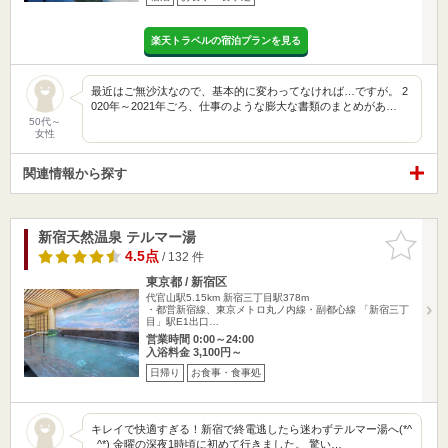
楽天トラベルの宿泊プランを見る
最近はご無沙汰なので、基本的に変わってなければ…ですが。 2
020年～2021年ごろ、仕事のような膨大な書類のまとめがあ…
50代～
女性
関連情報から探す
新宿天然温泉 テルマー湯
お気に入
りに追加
4.5点
/ 132 件
東京都 / 新宿区
代官山駅5.15km
新宿三丁目駅378m
・都営新宿線、東京メトロ丸ノ内線・副都心線 「新宿三丁
目」駅E1出口…
営業時間 0:00～24:00
入浴料金 3,100円～
日帰り
お食事・食事処
キレイで快適すぎる！新宿で終電逃したら迷わずテルマー湯へ(*^
_^*) 金曜の深夜1時頃に初めて行きました。 驚い…