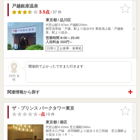
戸越銀座温泉
お気に入
りに追加
3.5点
/ 37 件
東京都 / 品川区
代官山駅3.97km
戸越駅209m
都営浅草線「戸越」駅より徒歩3分 東急池上線「戸越銀
座」駅より徒歩…
営業時間 8:00～25:00
入浴料金 550円～
日帰り
お食事・食事処
開放的でよかったですまた行きます
20代 女
性
関連情報から探す
ザ・プリンス パークタワー東京
お気に入
りに追加
-点
/ 0 件
東京都 / 港区
代官山駅4.02km
芝公園駅298m
都営大江戸線 赤羽橋駅より徒歩２分三田線 芝公園駅よ
り徒歩３分ＪＲ・…
営業時間