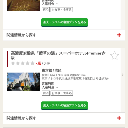
入浴料金 ～
宿泊
お食事・食事処
楽天トラベルの宿泊プランを見る
関連情報から探す
高濃度炭酸泉「茜草の湯」スーパーホテルPremier赤
お気に入
坂
りに追加
-点
/ 0 件
東京都 / 港区
代官山駅4.17km
赤坂見附駅236m
東京メトロ千代田線線赤坂駅駅 1番出口より徒歩3分
営業時間
入浴料金 ～
宿泊
お食事・食事処
楽天トラベルの宿泊プランを見る
関連情報から探す