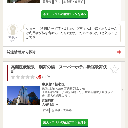
日帰り
宿泊
お食事・食事処
楽天トラベルの宿泊プランを見る
ショートで利用させて頂きました。浴室はあまり広くありません
が利用者が私を含めてふたりだけだったのでゆったりと入ること
ができ…
50代～
女性
関連情報から探す
高濃度炭酸泉 演舞の湯 スーパーホテル新宿歌舞伎
お気に入
町
りに追加
-点
/ 0 件
東京都 / 新宿区
代官山駅5.42km
西武新宿駅237m
ＪＲ新宿駅東口より徒歩約８分、西武新宿駅より徒歩２
分、新大久保駅より…
営業時間
入浴料金 ～
宿泊
お食事・食事処
楽天トラベルの宿泊プランを見る