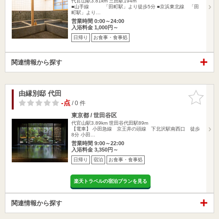
代官山駅3.81km
三田駅194m
■山手線 「田町駅」より徒歩5分 ■京浜東北線 「田
町駅」より…
営業時間 0:00～24:00
入浴料金 1,000円～
日帰り
お食事・食事処
関連情報から探す
由縁別邸 代田
お気に入
りに追加
-点
/ 0 件
東京都 / 世田谷区
代官山駅3.89km
世田谷代田駅89m
【電車】 小田急線 京王井の頭線 下北沢駅南西口 徒歩
8分 小田…
営業時間 9:00～22:00
入浴料金 3,350円～
日帰り
宿泊
お食事・食事処
楽天トラベルの宿泊プランを見る
関連情報から探す