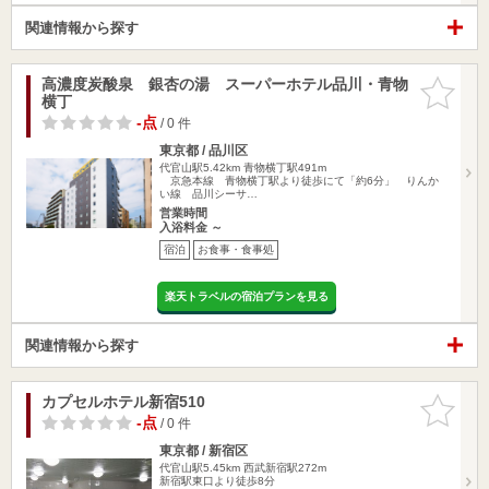
関連情報から探す
高濃度炭酸泉 銀杏の湯 スーパーホテル品川・青物
お気に入
横丁
りに追加
-点
/ 0 件
東京都 / 品川区
代官山駅5.42km
青物横丁駅491m
京急本線 青物横丁駅より徒歩にて「約6分」 りんか
い線 品川シーサ…
営業時間
入浴料金 ～
宿泊
お食事・食事処
楽天トラベルの宿泊プランを見る
関連情報から探す
カプセルホテル新宿510
お気に入
りに追加
-点
/ 0 件
東京都 / 新宿区
代官山駅5.45km
西武新宿駅272m
新宿駅東口より徒歩8分