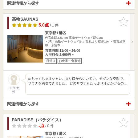
関連情報から探す
高輪SAUNAS
お気に入
りに追加
5.0点
/ 1 件
東京都 / 港区
代官山駅3.57km
高輪ゲートウェイ駅91m
・JR「高輪ゲートウェイ駅」改札より徒歩1分 ・都営浅草
線、京急本…
営業時間 11:00～26:00
入浴料金 2,600円～
日帰り
お食事・食事処
めちゃくちゃオシャレ。入り口からいい匂い。モダンな空間で、
サウナを満喫できました。 どのサウナもたっぷり汗がかけるの…
30代 女
性
関連情報から探す
PARADISE（パラダイス）
お気に入
りに追加
-点
/ 0 件
東京都 / 港区