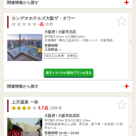
関連情報から探す
カンデオホテルズ大阪ザ・タワー
お気に入
りに追加
-点
/ 0 件
大阪府 / 大阪市北区
津守駅5.61km
大江橋駅148m
淀屋橋駅 7番出口徒歩6分（大阪メトロ・京阪電鉄）
営業時間
入浴料金 ～
宿泊
お食事・食事処
楽天トラベルの宿泊プランを見る
関連情報から探す
上方温泉 一休
お気に入
りに追加
3.7点
/ 259 件
大阪府 / 大阪市此花区
津守駅5.87km
安治川口駅1.22km
JR環状線/阪神なんば線「西九条」駅下車 一休送迎バス利
用または、…
営業時間 10:00～24:00