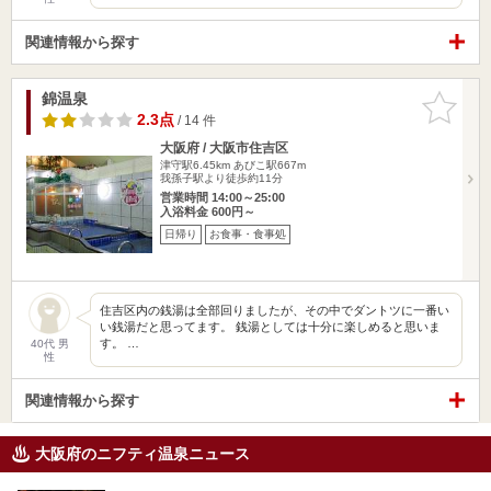
関連情報から探す
錦温泉
お気に入
りに追加
2.3点
/ 14 件
大阪府 / 大阪市住吉区
津守駅6.45km
あびこ駅667m
我孫子駅より徒歩約11分
営業時間 14:00～25:00
入浴料金 600円～
日帰り
お食事・食事処
住吉区内の銭湯は全部回りましたが、その中でダントツに一番い
い銭湯だと思ってます。 銭湯としては十分に楽しめると思いま
す。 …
40代 男
性
関連情報から探す
大阪府のニフティ温泉ニュース