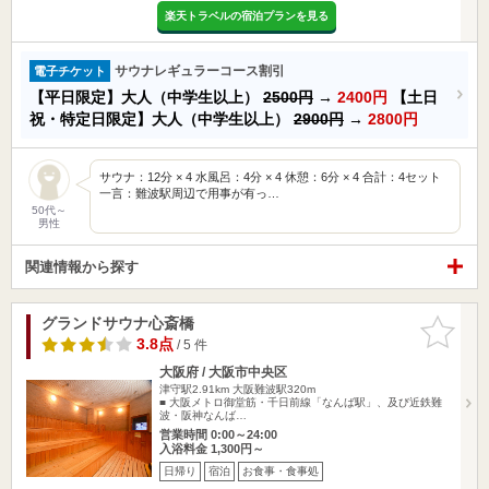
楽天トラベルの宿泊プランを見る
サウナレギュラーコース割引
電子チケット
【平日限定】大人（中学生以上）
2500円
→
2400円
【土日
祝・特定日限定】大人（中学生以上）
2900円
→
2800円
サウナ：12分 × 4 水風呂：4分 × 4 休憩：6分 × 4 合計：4セット
一言：難波駅周辺で用事が有っ…
50代～
男性
関連情報から探す
グランドサウナ心斎橋
お気に入
りに追加
3.8点
/ 5 件
大阪府 / 大阪市中央区
津守駅2.91km
大阪難波駅320m
■ 大阪メトロ御堂筋・千日前線「なんば駅」、及び近鉄難
波・阪神なんば…
営業時間 0:00～24:00
入浴料金 1,300円～
日帰り
宿泊
お食事・食事処