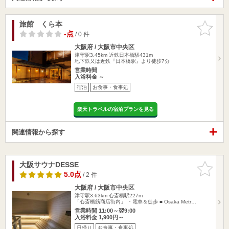
旅館 くら本
お気に入
りに追加
-点
/ 0 件
大阪府 / 大阪市中央区
津守駅3.45km
近鉄日本橋駅431m
地下鉄又は近鉄『日本橋駅』より徒歩7分
営業時間
入浴料金 ～
宿泊
お食事・食事処
楽天トラベルの宿泊プランを見る
関連情報から探す
大阪サウナDESSE
お気に入
りに追加
5.0点
/ 2 件
大阪府 / 大阪市中央区
津守駅3.63km
心斎橋駅227m
「心斎橋筋商店街内」 ・電車＆徒歩 ■ Osaka Metr…
営業時間 11:00～翌9:00
入浴料金 1,900円～
日帰り
お食事・食事処