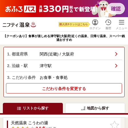
購入済チケットはこちら
ログイン
履歴
メニュー
【クーポンあり】食事が楽しめる津守駅(大阪府)近くの温泉、日帰り温泉、スーパー銭
湯おすすめ
1. 都道府県
関西(近畿) / 大阪府
2. 沿線・駅
津守駅
3. こだわり条件
お食事・食事処
こだわり条件を変更する
リストから探す
地図から探す
天然温泉 こうわの湯
お気に入
りに追加