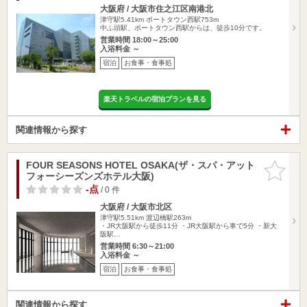
大阪府 / 大阪市住之江区南港北
津守駅5.41km
ポートタウン西駅753m
中ふ頭駅、ポートタウン西駅からは、徒歩10分です。
営業時間 18:00～25:00
入浴料金 ～
宿泊
お食事・食事処
楽天トラベルの宿泊プランを見る
関連情報から探す
FOUR SEASONS HOTEL OSAKA(ザ・スパ・アット
お気に入
フォーシーズンズホテル大阪)
りに追加
-点
/ 0 件
大阪府 / 大阪市北区
津守駅5.51km
渡辺橋駅263m
・JR大阪駅から徒歩11分 ・JR大阪駅から車で5分 ・新大
阪駅…
営業時間 6:30～21:00
入浴料金 ～
宿泊
お食事・食事処
関連情報から探す