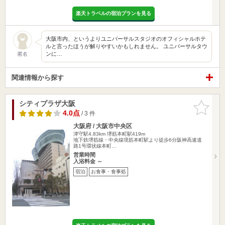
楽天トラベルの宿泊プランを見る
大阪市内、というよりユニバーサルスタジオのオフィシャルホテ
ルと言ったほうが解りやすいかもしれません。 ユニバーサルタウ
ンに…
匿名
関連情報から探す
シティプラザ大阪
お気に入
りに追加
4.0点
/ 3 件
大阪府 / 大阪市中央区
津守駅4.83km
堺筋本町駅419m
地下鉄堺筋線・中央線境筋本町駅より徒歩6分阪神高速道
路1号環状線本町…
営業時間
入浴料金 ～
宿泊
お食事・食事処