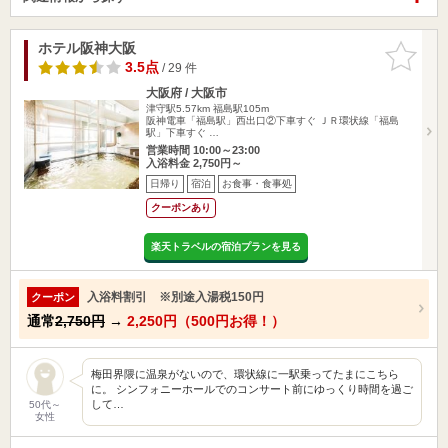
ホテル阪神大阪
お気に入
りに追加
3.5点
/ 29 件
大阪府 / 大阪市
津守駅5.57km
福島駅105m
阪神電車「福島駅」西出口②下車すぐ ＪＲ環状線「福島
駅」下車すぐ …
営業時間 10:00～23:00
入浴料金 2,750円～
日帰り
宿泊
お食事・食事処
クーポンあり
楽天トラベルの宿泊プランを見る
入浴料割引 ※別途入湯税150円
クーポン
通常
2,750円
→
2,250円（500円お得！）
梅田界隈に温泉がないので、環状線に一駅乗ってたまにこちら
に。 シンフォニーホールでのコンサート前にゆっくり時間を過ご
して…
50代～
女性