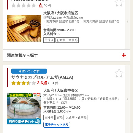
りに追加
-点
/ 0 件
大阪府 / 大阪市浪速区
津守駅2.36km
今宮戎駅624m
・南海本線 難波駅 徒歩5分 ・南海高野線 難波駅 徒歩5分
・…
営業時間 9:00～23:00
入浴料金 ～
日帰り
お食事・食事処
関連情報から探す
お気に入
今空いています
りに追加
サウナ＆カプセル アムザ(AMZA)
3.6点
/ 13 件
大阪府 / 大阪市中央区
津守駅2.86km
近鉄日本橋駅242m
・大阪メトロ「日本橋駅」、及び近鉄線「近鉄日本橋駅」
各下車より、西方…
営業時間 12:00～翌10:00
入浴料金 1,600円～
日帰り
宿泊
お食事・食事処
電子チケットあり