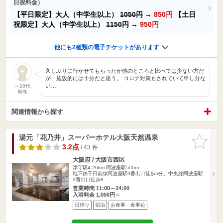
日祝料金）
【平日限定】大人（中学生以上）
1050円
→
850円
【土日
祝限定】大人（中学生以上）
1150円
→
950円
他にも2種類の電子チケットがあります
久しぶりに行かせてもらったが他のところと比べては少ない方だ
が、施設的には十分だと思う。 コロナ対策もされていて申し分な
い…
～10代
男性
関連情報から探す
湯元「花乃井」スーパーホテル大阪天然温泉
お気に入
りに追加
3.2点
/ 43 件
大阪府 / 大阪市西区
津守駅4.26km
阿波座駅500m
地下鉄千日前線阿波座駅9番出口徒歩5分、中央線阿波座駅
3番出口徒歩8…
営業時間 11:00～24:00
入浴料金 1,000円～
日帰り
宿泊
お食事・食事処