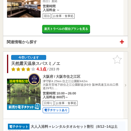
出口）直結
営業時間
入浴料金 ～
宿泊
お食事・食事処
楽天トラベルの宿泊プランを見る
関連情報から探す
お気に入
今空いています
りに追加
天然露天温泉スパスミノエ
4.1点
/ 283 件
大阪府 / 大阪市住之江区
津守駅4.25km
住之江公園駅442m
大阪市営地下鉄住之江公園駅徒歩9分 阪神高速玉出出口県
道29号1.…
営業時間 10:00～26:00
入浴料金 800円～
日帰り
お食事・食事処
電子チケットあり
大人入浴料＋レンタルタオルセット割引（8/12~14は土
電子チケット