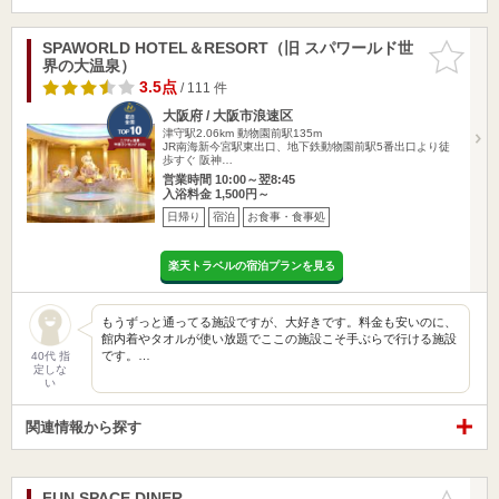
SPAWORLD HOTEL＆RESORT（旧 スパワールド世
お気に入
界の大温泉）
りに追加
3.5点
/ 111 件
大阪府 / 大阪市浪速区
津守駅2.06km
動物園前駅135m
JR南海新今宮駅東出口、地下鉄動物園前駅5番出口より徒
歩すぐ 阪神…
営業時間 10:00～翌8:45
入浴料金 1,500円～
日帰り
宿泊
お食事・食事処
楽天トラベルの宿泊プランを見る
もうずっと通ってる施設ですが、大好きです。料金も安いのに、
館内着やタオルが使い放題でここの施設こそ手ぶらで行ける施設
です。…
40代 指
定しな
い
関連情報から探す
FUN SPACE DINER
お気に入