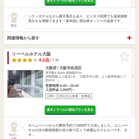
楽天トラベルの宿泊プランを見る
シティホテルながら露天風呂もあり、ビジネス利用でも温泉旅館
気分をを堪能できます！基本的に宿泊者オンリーの温泉です。
匿名
関連情報から探す
リーベルホテル大阪
お気に入
りに追加
4.2点
/ 7 件
大阪府 / 大阪市此花区
津守駅4.90km
桜島駅97m
JR桜島駅より徒歩1分 「大阪市中心部」より阪神高速にて
約20分 …
営業時間 6:00～25:00
入浴料金 2,000円～
日帰り
宿泊
お食事・食事処
楽天トラベルの宿泊プランを見る
ホームページからの事前予約で1000円で入浴しました。ユニバー
サルの次の駅桜島駅の目の前で広くて綺麗なホテルスパです。タ
オ…
50代～
女性