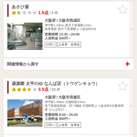
あさひ湯
お気に入
りに追加
1.5点
/ 4 件
大阪府 / 大阪市西成区
津守駅1.04km
西天下茶屋駅124m
南海電鉄 西天下茶屋駅より徒歩約2分
営業時間 13:30～24:00
入浴料金 600円～
日帰り
お食事・食事処
関連情報から探す
湯源郷 太平のゆ なんば店（トウゲンキョウ）
お気に入
りに追加
3.5点
/ 33 件
大阪府 / 大阪市浪速区
津守駅1.89km
大国町駅234m
地下鉄御堂筋線・四つ橋線 大国町駅より徒歩約5分阪神高
速 なんば出口…
営業時間 8:00～25:00
入浴料金 850円～
日帰り
お食事・食事処