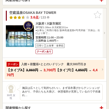
関連情報から探す
空庭温泉OSAKA BAY TOWER
お気に入
りに追加
3.6点
/ 133 件
大阪府 / 大阪市港区
津守駅3.38km
弁天町駅201m
●お車をご利用の場合 阪神高速道路4号湾岸線「天保山」出
口より車で…
営業時間 11:00～23:00
入浴料金 2,460円～
日帰り
お食事・食事処
クーポンあり
入館＋岩盤浴+ととのいドリンク 最大380円引き
クーポン
【タイプA】
3,860円
→
3,700円
【タイプC】
4,850円
→
4,4
70円
施設は広々として気持ちがいい。まず浴衣選びからテンションが
あがり、子供たちも大喜び。 休憩場所が充実しているので子供連
れ…
30代 女
性
関連情報から探す