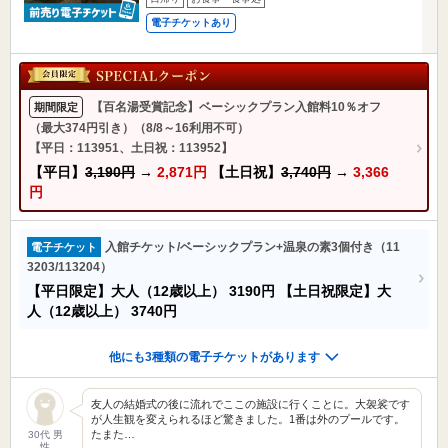
電子チケットあり
【百名湯受賞記念】ベーシックプラン入館料10％オフ
期間限定
（最大374円引き）（8/8～16利用不可）
【平日：113951、土日祝：113952】
【平日】
3,190円
→
2,871円
【土日祝】
3,740円
→
3,366
円
入館チケット/ベーシックプラン+温泉の素3個付き（11
電子チケット
3203/113204）
【平日限定】大人（12歳以上）
3190円
【土日祝限定】大
人（12歳以上）
3740円
他にも3種類の電子チケットがあります
友人の結婚式の後に流れでここの施設に行くことに。大袈裟です
が人生観を変えられるほど驚きました。1番は外のプールです。
たまた…
30代 男
性