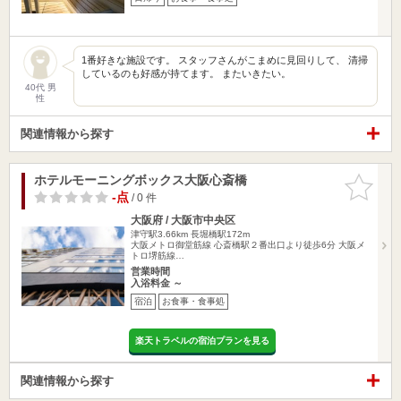
1番好きな施設です。 スタッフさんがこまめに見回りして、 清掃
しているのも好感が持てます。 またいきたい。
40代 男
性
関連情報から探す
ホテルモーニングボックス大阪心斎橋
お気に入
りに追加
-点
/ 0 件
大阪府 / 大阪市中央区
津守駅3.66km
長堀橋駅172m
大阪メトロ御堂筋線 心斎橋駅２番出口より徒歩6分 大阪メ
トロ堺筋線…
営業時間
入浴料金 ～
宿泊
お食事・食事処
楽天トラベルの宿泊プランを見る
関連情報から探す