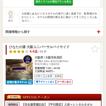
楽天トラベルの宿泊プランを見る
土佐堀にあるビジネスホテルの地下に涌く温泉です。駐車場が分
かりにくく、ホテルの西側の角を左に曲がってすぐのところにあ
るゴン…
匿名
関連情報から探す
ひなたの湯 大阪ユニバーサルベイサイド
お気に入
りに追加
4.4点
/ 34 件
大阪府 / 大阪市此花区
津守駅4.43km
安治川口駅354m
安治川口駅より徒歩5分
営業時間 7:00～24:00
入浴料金 900円～
日帰り
お食事・食事処
電子チケットあり
クーポンあり
【百名湯受賞記念】【平日限定】入浴＋レンタルタオル
期間限定