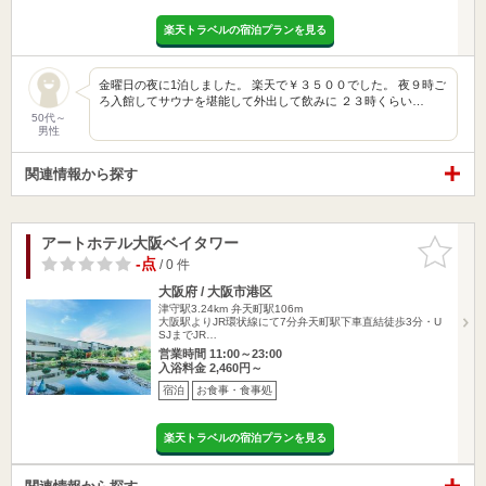
楽天トラベルの宿泊プランを見る
金曜日の夜に1泊しました。 楽天で￥３５００でした。 夜９時ご
ろ入館してサウナを堪能して外出して飲みに ２３時くらい…
50代～
男性
関連情報から探す
アートホテル大阪ベイタワー
お気に入
りに追加
-点
/ 0 件
大阪府 / 大阪市港区
津守駅3.24km
弁天町駅106m
大阪駅よりJR環状線にて7分弁天町駅下車直結徒歩3分・U
SJまでJR…
営業時間 11:00～23:00
入浴料金 2,460円～
宿泊
お食事・食事処
楽天トラベルの宿泊プランを見る