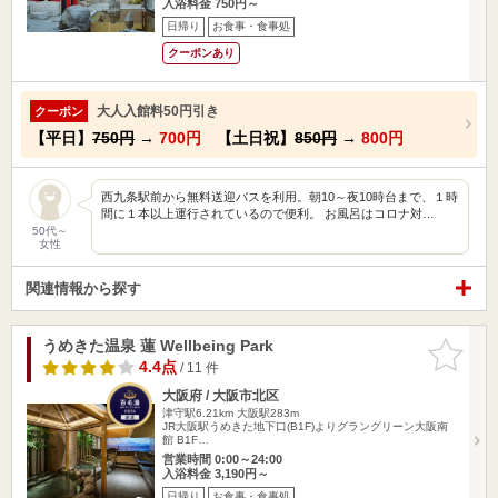
入浴料金 750円～
日帰り
お食事・食事処
クーポンあり
大人入館料50円引き
クーポン
【平日】
750円
→
700円
【土日祝】
850円
→
800円
西九条駅前から無料送迎バスを利用。朝10～夜10時台まで、１時
間に１本以上運行されているので便利。 お風呂はコロナ対…
50代～
女性
関連情報から探す
うめきた温泉 蓮 Wellbeing Park
お気に入
りに追加
4.4点
/ 11 件
大阪府 / 大阪市北区
津守駅6.21km
大阪駅283m
JR大阪駅うめきた地下口(B1F)よりグラングリーン大阪南
館 B1F…
営業時間 0:00～24:00
入浴料金 3,190円～
日帰り
お食事・食事処