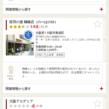
関連情報から探す
延羽の湯 鶴橋店（のべはのゆ）
お気に入
りに追加
3.8点
/ 61 件
大阪府 / 大阪市東成区
津守駅5.25km
鶴橋駅485m
車： ■「玉津３交差点」を右折→すぐに左折→100mほど直
進 …
営業時間 9:00～26:00
入浴料金 1,000円～
日帰り
お食事・食事処
鶴橋という土地柄か？韓国料理が提供されているけど、めっちゃ
美味かった。 お風呂が混み気味なので、次は個室にチャレンジし
よ…
50代～
男性
関連情報から探す
大阪アカデミア
お気に入
りに追加
-点
/ 0 件