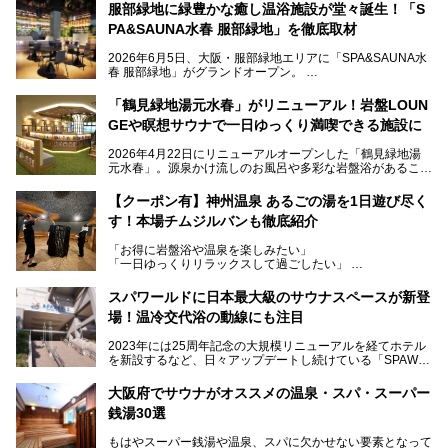
服部緑地に緑豊かな癒し温浴施設が堂々誕生！「S
PA&SAUNA水春 服部緑地」を徹底取材
2026年6月5日、大阪・服部緑地エリアに「SPA&SAUNA水
春 服部緑地」がグランドオープン。
当初の計画から約5年の時を経て誕生した本施設は、温泉・
「鶴見緑地湯元水春」がリニューアル！岩盤LOUN
サウナ・岩盤浴・フィットネス・ラウンジ・レストランなど
GEや瞑想サウナで一日ゆっくり満喫できる施設に
を融合した、これまでの“水春”のイメージをさらに進化させ
た大型ウェルネス施設です。
2026年4月22日にリニューアルオープンした「鶴見緑地湯
元水春」。源泉かけ流しのお風呂や多彩な岩盤浴があること
今回はオープン前の内覧会に参加し、館内のこだわりポイン
で人気の施設ですが、リニューアルを経てこれまで以上
トを徹底取材してきました。
に“一日中くつろげる場所”としてパワーアップしています。
サウナー注目の3種のサウナや160cmの深水風呂、没入感の
【クーポン有】神州温泉 あるごの湯を1日遊び尽く
高い岩盤浴エリア、日本最大の台数を誇る最新AIフィットネ
す！本場チムジルバンも徹底紹介
今回のリニューアルでは、新たに登場した瞑想サウナをはじ
スマシンなど、見どころ満載の館内を詳しくご紹介します。
め、岩盤浴エリアや休憩スペースの充実、レストランなど、
「お得に岩盤浴や温泉を楽しみたい」
見どころが盛りだくさん。日常の疲れを癒やしたい方はもち
「一日ゆっくりリラックスして過ごしたい」
ろん、休日にゆったり過ごしたい方にもぴったりの内容とな
そんな方におすすめなのが、クーポンを使ってお得に長時間
っています。
利用できる「神州温泉 あるごの湯」です。
スパワールドに日本最大級のサウナスペースが新登
本記事では、そんなリニューアル後の注目ポイントを詳しく
場！温冷交代浴の動線にも注目
あるごの湯は、大阪府豊中市にある日帰り温浴施設で、阪急
紹介します。これから「鶴見緑地湯元水春」に訪れる方や、
宝塚線「三国駅」から徒歩約10分とアクセスも良好です。
より満足度の高い過ごし方をしたい方はぜひお読みくださ
2023年には25周年記念の大規模リニューアルを経てホテル
チムジルバン（岩盤浴）を中心に、発汗・リラックス・漫画
い。
を新設するなど、日々アップデートし続けている「SPAWO
タイムまで満喫できる長時間滞在型の施設なので、一日中ゆ
RLD HOTEL＆RESORT」（以下スパワールド）。
ったりと過ごしたいときにおすすめ。大うちわやタオルによ
そんなスパワールドが2025年11月15日（土）に、新たな浴
る迫力ある熱波パフォーマンスも毎日行われており、“とと
大阪府でサウナがオススメの温泉・スパ・スーパー
室や日本最大級140人収容の大規模サウナを携えてリニュー
のう”体験をしっかり楽しめるのもポイントです。
銭湯30選
アルオープン！浴室である4F・6Fそれぞれにリニューアル
が施されており、その総工費はなんと13.5億円！
さらに館内でくつろぐだけでなく、隣接するビルにはカラオ
もはやスーパー銭湯や温泉、スパに欠かせない要素となって
大規模リニューアルの全容を確認すべく、リニューアルプレ
ケやボウリングといった遊び場もあり、友人同士やカップル