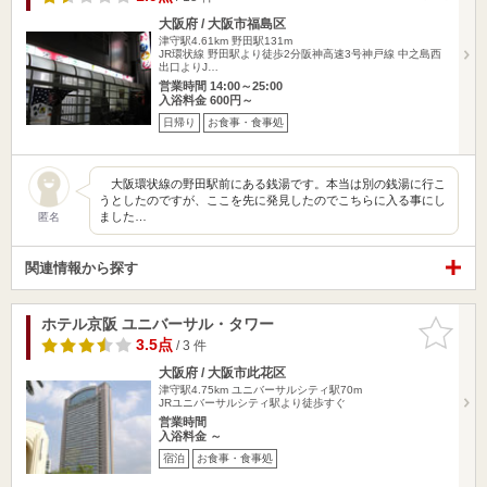
大阪府 / 大阪市福島区
津守駅4.61km
野田駅131m
JR環状線 野田駅より徒歩2分阪神高速3号神戸線 中之島西
出口よりJ…
営業時間 14:00～25:00
入浴料金 600円～
日帰り
お食事・食事処
大阪環状線の野田駅前にある銭湯です。本当は別の銭湯に行こ
うとしたのですが、ここを先に発見したのでこちらに入る事にし
ました…
匿名
関連情報から探す
ホテル京阪 ユニバーサル・タワー
お気に入
りに追加
3.5点
/ 3 件
大阪府 / 大阪市此花区
津守駅4.75km
ユニバーサルシティ駅70m
JRユニバーサルシティ駅より徒歩すぐ
営業時間
入浴料金 ～
宿泊
お食事・食事処