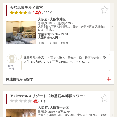
天然温泉テルメ龍宮
お気に入
りに追加
4.3点
/ 130 件
大阪府 / 大阪市港区
津守駅3.87km
大阪港駅765m
大阪市営地下鉄 朝潮橋駅より徒歩10分阪神高速 天保山出
口より国道1…
営業時間 15:00～23:00
入浴料金 600円～
日帰り
お食事・食事処
露天風呂は最高！ 小雨でも降って居れば、尚、最高な気分！ 受
け付けの方が、いつも丁寧なのは、ホッとする。 …
50代～
男性
関連情報から探す
アパホテル＆リゾート〈御堂筋本町駅タワー〉
お気に入
りに追加
-点
/ 0 件
大阪府 / 大阪市中央区
津守駅4.21km
本町駅127m
大阪メトロ御堂筋線・四つ橋線・中央線「本町駅」（18番