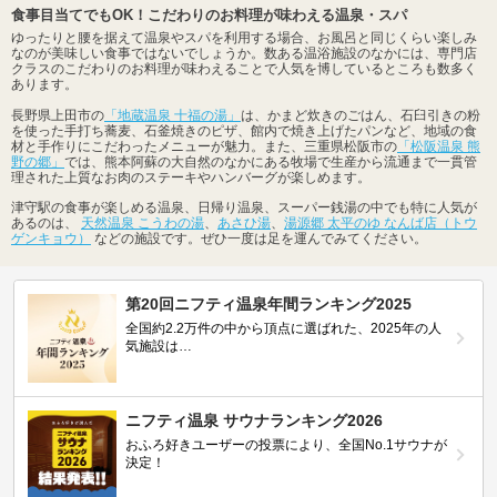
食事目当てでもOK！こだわりのお料理が味わえる温泉・スパ
ゆったりと腰を据えて温泉やスパを利用する場合、お風呂と同じくらい楽しみ
なのが美味しい食事ではないでしょうか。数ある温浴施設のなかには、専門店
クラスのこだわりのお料理が味わえることで人気を博しているところも数多く
あります。
長野県上田市の
「地蔵温泉 十福の湯」
は、かまど炊きのごはん、石臼引きの粉
を使った手打ち蕎麦、石釜焼きのピザ、館内で焼き上げたパンなど、地域の食
材と手作りにこだわったメニューが魅力。また、三重県松阪市の
「松阪温泉 熊
野の郷」
では、熊本阿蘇の大自然のなかにある牧場で生産から流通まで一貫管
理された上質なお肉のステーキやハンバーグが楽しめます。
津守駅の食事が楽しめる温泉、日帰り温泉、スーパー銭湯の中でも特に人気が
あるのは、
天然温泉 こうわの湯
、
あさひ湯
、
湯源郷 太平のゆ なんば店（トウ
ゲンキョウ）
などの施設です。ぜひ一度は足を運んでみてください。
第20回ニフティ温泉年間ランキング2025
全国約2.2万件の中から頂点に選ばれた、2025年の人
気施設は…
ニフティ温泉 サウナランキング2026
おふろ好きユーザーの投票により、全国No.1サウナが
決定！