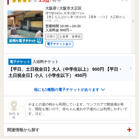
3.5点
/ 46 件
大阪府 / 大阪市大正区
津守駅680m
木津川駅771m
【車】なんばから車で約10分 【電車・バス】 大正駅から
バス、バ…
営業時間 10:00～24:30
入浴料金 900円～
日帰り
お食事・食事処
電子チケットあり
入浴料チケット
電子チケット
【平日、土日祝全日】大人（中学生以上）
900円
【平日・
土日祝全日】小人（小学生以下）
450円
他にも1種類の電子チケットがあります
やまとの湯の時から利用しています。ワンフロアで開放感が有
り、階段も無いので、赤ちゃん連れや子連れには利用しやすいで
す。ロビ…
30代 女
性
関連情報から探す