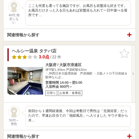
ここも何度も通ってる施設ですが、お風呂も岩盤浴も好きです。
お風呂だけさっと入る日もあれば岩盤浴も入れて一日中遊べる場
所です…
40代 指
定しな
い
関連情報から探す
ヘルシー温泉 タテバ店
お気に入
りに追加
3.0点
/ 22 件
大阪府 / 大阪市浪速区
津守駅1.95km
芦原町駅430m
・JR西日本大阪環状線 芦原橋駅 ・大阪メトロ千日前線＆
阪神なんば…
営業時間 14:00～翌5:00
入浴料金 800円～
日帰り
お食事・食事処
前回から１週間経過後、今回は奇数日で男性は「北側浴室」だっ
たので、早速お目当ての「地獄風呂」へ入りました サウナ室から
水…
50代～
男性
関連情報から探す