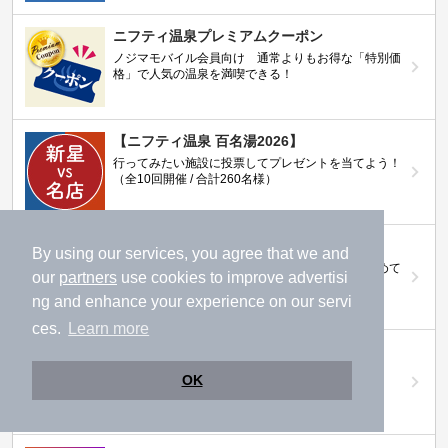
ニフティ温泉プレミアムクーポン
ノジマモバイル会員向け 通常よりもお得な「特別価
格」で人気の温泉を満喫できる！
【ニフティ温泉 百名湯2026】
行ってみたい施設に投票してプレゼントを当てよう！
（全10回開催 / 合計260名様）
岩盤浴特集
By using our services, you agree that we and
日本全国の岩盤浴情報だけをピックアップ。まとめて
our
partners
use cookies to improve advertisi
検索！
ng and enhance your experience on our servi
ces.
Learn more
ニフティ温泉ニュース
温泉にもっと行きたくなる！お得な情報を掲載中
OK