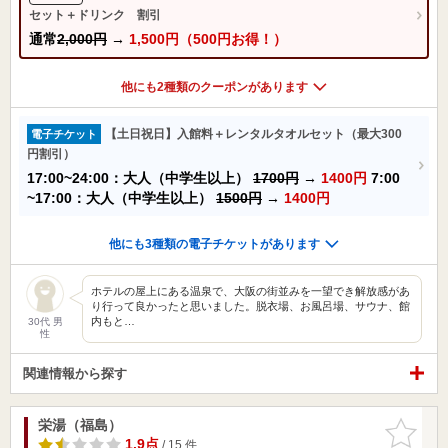
セット＋ドリンク 割引
通常
2,000円
→
1,500円（500円お得！）
他にも2種類のクーポンがあります
【土日祝日】入館料＋レンタルタオルセット（最大300
電子チケット
円割引）
17:00~24:00：大人（中学生以上）
1700円
→
1400円
7:00
~17:00：大人（中学生以上）
1500円
→
1400円
他にも3種類の電子チケットがあります
ホテルの屋上にある温泉で、大阪の街並みを一望でき解放感があ
り行って良かったと思いました。脱衣場、お風呂場、サウナ、館
内もと…
30代 男
性
関連情報から探す
栄湯（福島）
お気に入
りに追加
1.9点
/ 15 件