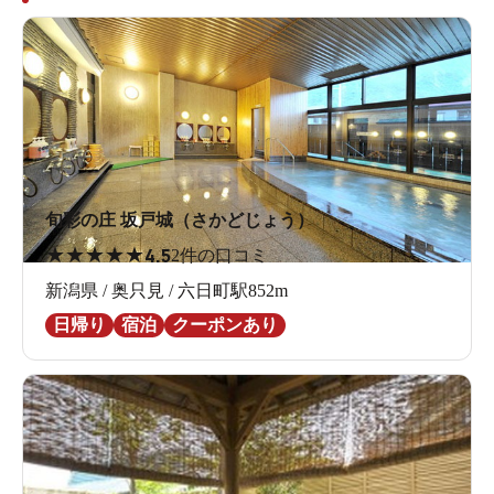
旬彩の庄 坂戸城（さかどじょう）
★
★
★
★
★
4.5
2件の口コミ
新潟県 / 奥只見 / 六日町駅852m
日帰り
宿泊
クーポンあり