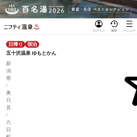
ログイン
履歴
メニュー
日帰り
宿泊
五十沢温泉 ゆもとかん
新
潟
県
/
奥
只
見
/
六
日
町