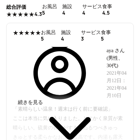
お風呂
施設
サービス
食事
総合評価
5
4
4
4.5
4.3
★
★
★
★
★
★
★
★
★
★
お風呂
施設
サービス
食事
5
4
3
5
aya
さん
(
男性
、
30代
)
2021年04
月12日
：
2021年04
月10日
続きを見る
「素晴らしい温泉！週末は行く前に要確認」
ここは本当に気に入りました。とにかく泉質が素
晴らしい。硫黄の香りがする、ぬるつべきゅっ
きゅとする柔らかなお湯が最高です。内湯も露天