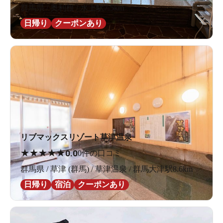
群馬県 / 奥利根 / 水上駅7.5km
日帰り
クーポンあり
リブマックスリゾート草津温泉
★
★
★
★
★
0.0
0件の口コミ
群馬県 / 草津 (群馬) / 草津温泉 / 群馬大津駅8.6km
日帰り
宿泊
クーポンあり