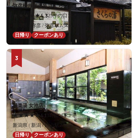
弥彦桜井郷温泉 さくらの湯
★
★
★
★
★
4.3
25件の口コミ
新潟県 / 弥彦 / 弥彦駅2.5km
日帰り
クーポンあり
3
極楽湯 女池店
★
★
★
★
★
4.1
34件の口コミ
新潟県 / 新潟 / 白山駅2.5km
日帰り
クーポンあり