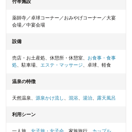
付帯施設
薬師寺／卓球コーナー／おみやげコーナー／大宴
会場／中宴会場
設備
売店・お土産処
、
休憩所・休憩室
、
お食事・食事
処
、
駐車場
、
エステ・マッサージ
、
卓球
、
軽食
温泉の特徴
天然温泉
、
源泉かけ流し
、
混浴
、
湯治
、
露天風呂
利用シーン
一人旅
、
女子旅・女子会
、
家族旅行
、
カップル