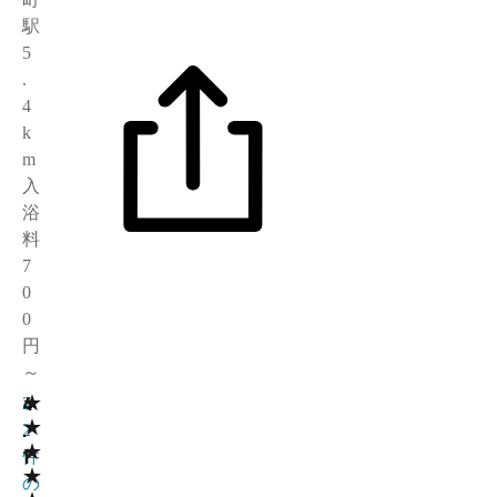
駅
5
.
4
k
m
入
浴
料
7
0
0
円
～
★
4
2
★
.
2
★
1
件
★
の