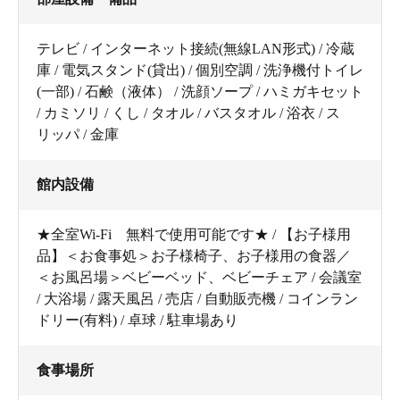
テレビ / インターネット接続(無線LAN形式) / 冷蔵
庫 / 電気スタンド(貸出) / 個別空調 / 洗浄機付トイレ
(一部) / 石鹸（液体） / 洗顔ソープ / ハミガキセット
/ カミソリ / くし / タオル / バスタオル / 浴衣 / ス
リッパ / 金庫
館内設備
★全室Wi-Fi 無料で使用可能です★ / 【お子様用
品】＜お食事処＞お子様椅子、お子様用の食器／
＜お風呂場＞ベビーベッド、ベビーチェア / 会議室
/ 大浴場 / 露天風呂 / 売店 / 自動販売機 / コインラン
ドリー(有料) / 卓球 / 駐車場あり
食事場所