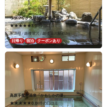
リブマックスリゾート越後湯沢
★
★
★
★
★
3.0
1件の口コミ
新潟県 / 越後湯沢 / 越後湯沢駅452m
日帰り
宿泊
クーポンあり
高原千葉村温泉「かもしかの湯」
★
★
★
★
★
0.0
0件の口コミ