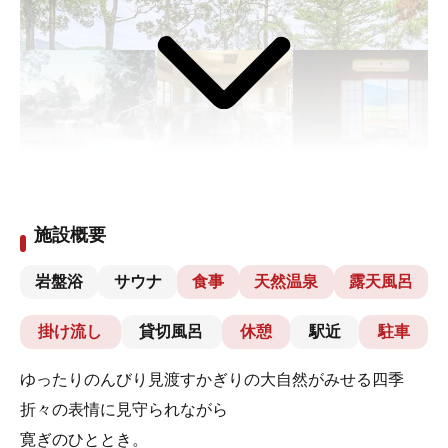
施設概要
岩盤浴
サウナ
食事
天然温泉
露天風呂
掛け流し
貸切風呂
休憩
駅近
駐車
ゆったりのんびり見渡すかぎりの大自然がみせる四季
折々の表情に見守られながら
寛ぎのひととき。