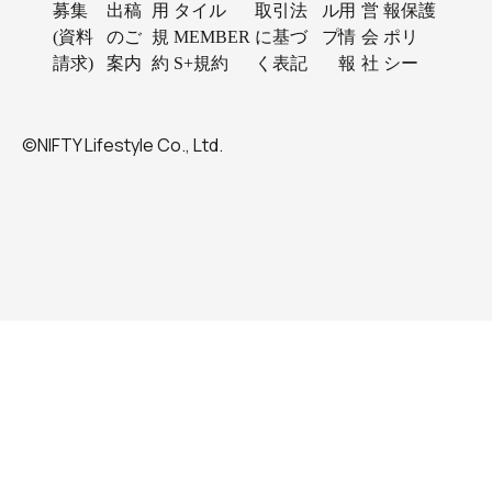
募集
出稿
用
タイル
取引法
ル
用
営
報保護
(資料
のご
規
MEMBER
に基づ
プ
情
会
ポリ
請求)
案内
約
S+規約
く表記
報
社
シー
©NIFTY Lifestyle Co., Ltd.