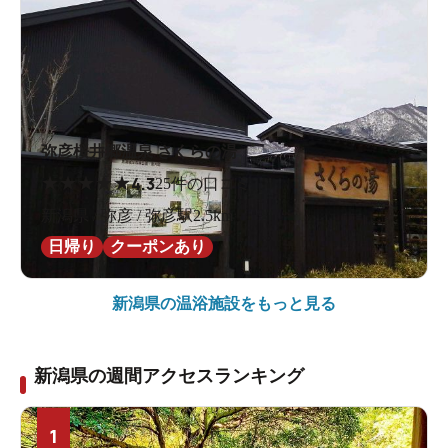
弥彦桜井郷温泉 さくらの湯
★
★
★
★
★
4.3
25件の口コミ
新潟県 / 弥彦 / 弥彦駅2.5km
日帰り
クーポンあり
新潟県の
温浴施設をもっと見る
新潟県の週間アクセスランキング
1