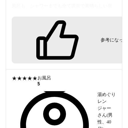
風呂も、シャワーまでも全て源泉で素晴らしい泉
質！施設は古いですが掃除が行き届いていて綺麗
です。アメニティなどの物がごちゃごちゃするほ
ど置かれていたりすることもなくすっきりしてい
参考になった
て、洗い場の構造もシンプルで掃除しやすそうな
清潔感があり、好感が持てました。ロッカーも古
いですがコインなども不要で使いやすかったで
す。
注意点としては大露天風呂は混浴で、時間によっ
★
★
★
★
★
お風呂
ては男性専用、女性専用になり、何より日帰り利
5
用客は「内湯か露天風呂のどちらか」しか選べま
湯めぐり
せん。なので男女入れ替え時間の19時付近だと男
レン
ジャー
性も女性も利用しづらく、必然的に内湯利用とな
さん(
男
ります。実は女湯には露天風呂がありますが男湯
性
、
40
にはありません。またこちらは旅館のため、宿泊