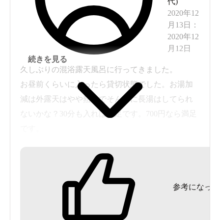
代
)
客が多い時には日帰り利用は断られる可能性があ
2020年12
月13日
：
るとのことなので、週末などは電話で確認するこ
2020年12
とをおすすめします。
月12日
続きを見る
久しぶりの混浴露天風呂に行ってきました。
お昼前くらいに入ったら貸切状態でした。お湯加
減は外露天はやや熱めでそんなに長湯はしてられ
ないかな？30分も入れば満足です。700円なら満足
です。
湯から上がろうとした時カップルさんが入ってき
ました。私と入れ替えって感じで堪能されたと思
います。また行きたいです。
参考になった