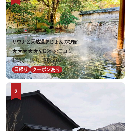
サウナと天然温泉じょんのび館
★
★
★
★
★
4.1
26件の口コミ
新潟県 / 新潟 / 巻駅5.1km
日帰り
クーポンあり
2