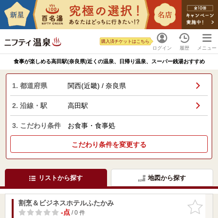
購入済チケットはこちら
ログイン
履歴
メニュー
食事が楽しめる高田駅(奈良県)近くの温泉、日帰り温泉、スーパー銭湯おすすめ
1. 都道府県
関西(近畿) / 奈良県
2. 沿線・駅
高田駅
3. こだわり条件
お食事・食事処
こだわり条件を変更する
リストから探す
地図から探す
割烹＆ビジネスホテルふたかみ
お気に入
りに追加
-点
/ 0 件