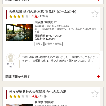
天然温泉 延羽の湯 本店 羽曳野（のべはのゆ）
お気に入
りに追加
3.9点
/ 129 件
大阪府 / 羽曳野市
高田駅11.79km
駒ヶ谷駅1.40km
車： ・南阪奈道路「羽曳野IC」より、東方向へ２Km（約
５分） …
営業時間 10:00～26:00
入浴料金 1,000円～
日帰り
お食事・食事処
土曜日の夜遅い時間に初めて伺いました。 雰囲気はとてもよかっ
たです。 土曜日の夜は、若い方達が多く賑やかでした。 落…
40代 女
性
関連情報から探す
神々が宿る杜の天然温泉 かもきみの湯
お気に入
りに追加
3.4点
/ 45 件
奈良県 / 御所市
高田駅11.84km
薬水駅2.53km