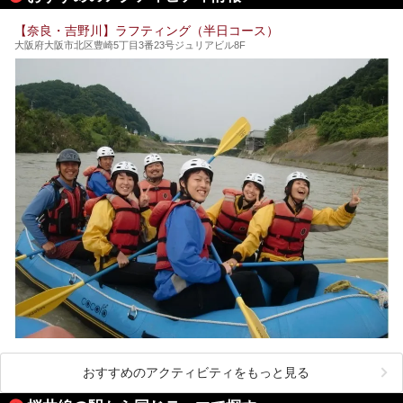
コの世界遺産に登録されており、修験道の霊場として荘厳な
雰囲気をたたえています。
【奈良・吉野川】ラフティング（半日コース）
開湯300年と歴史のある霊験あらたかな吉野の湯で、春を感
大阪府大阪市北区豊崎5丁目3番23号ジュリアビル8F
じる湯治の旅はいかがでしょう。
今回は奈良県吉野のおすすめ温泉を紹介いたします！
おすすめのアクティビティをもっと見る