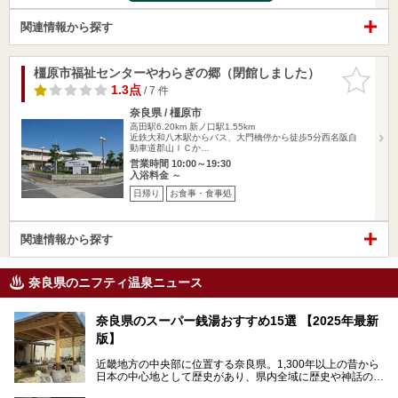
関連情報から探す
橿原市福祉センターやわらぎの郷（閉館しました）
お気に入
りに追加
1.3点
/ 7 件
奈良県 / 橿原市
高田駅6.20km
新ノ口駅1.55km
近鉄大和八木駅からバス、大門橋停から徒歩5分西名阪自
動車道郡山ＩＣか…
営業時間 10:00～19:30
入浴料金 ～
日帰り
お食事・食事処
関連情報から探す
奈良県のニフティ温泉ニュース
奈良県のスーパー銭湯おすすめ15選 【2025年最新
版】
近畿地方の中央部に位置する奈良県。1,300年以上の昔から
日本の中心地として歴史があり、県内全域に歴史や神話の舞
台となったスポットが存在しています。県内だけで3つの世