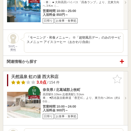
・車： ■ 大和高田バイパス「四条ランプ」より、北東方向
へ３Km（…
営業時間 10:00～25:00
入浴料金 850円～
日帰り
お食事・食事処
「モーニング・和食メニュー」 ※「超朝風呂デー」のみのサービ
スメニュー アイスコーヒー（おかわり自由）
50代～
男性
関連情報から探す
天然温泉 虹の湯 西大和店
お気に入
りに追加
3.0点
/ 154 件
奈良県 / 北葛城郡上牧町
高田駅6.10km
志都美駅1.51km
車： ◾️西名阪自動車道「香芝IC」より、東方向へ3Km（約1
0分…
営業時間 10:00～24:00
入浴料金 900円～
日帰り
お食事・食事処