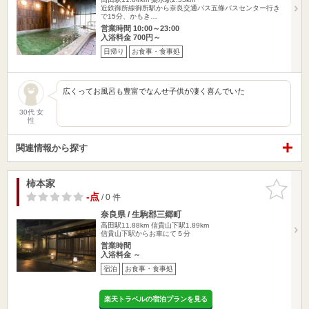
近鉄御所線御所駅から奈良交通バス五條バスセンター行き
で15分、かもき…
営業時間 10:00～23:00
入浴料金 700円～
日帰り
お食事・食事処
広くってお風呂も豊富でなんせ子供が凄く喜んでいた
30代 女
性
関連情報から探す
柿本家
お気に入
りに追加
-点
/ 0 件
奈良県 / 生駒郡三郷町
高田駅11.88km
信貴山下駅1.89km
信貴山下駅からお車にて５分
営業時間
入浴料金 ～
宿泊
お食事・食事処
楽天トラベルの宿泊プランを見る