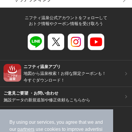
ニフティ温泉公式アカウントをフォローして
おトク情報やクーポン情報を受け取ろう
ニフティ温泉アプリ
地図から温泉検索！お得な限定クーポンも！
今すぐダウンロード！
ご意見ご要望 ・お問い合わせ
施設データの新規追加や修正依頼もこちらから
スマートフォン
/
PC
加盟店募集（資料請求）
広告出稿のご案内
By using our services, you agree that we and
our
partners
use cookies to improve advertisi
利用規約
ライフスタイルMEMBERS+規約