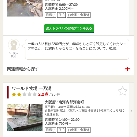
営業時間 6:00～27:30
入浴料金 2,200円～
日帰り
宿泊
お食事・食事処
楽天トラベルの宿泊プランを見る
一般の入浴料は2200円だが、60歳からと広く設定してくれたシニ
ア料金が、1320円とかなり安くなることに気づいて、61歳…
50代～
男性
関連情報から探す
ワールド牧場 一乃湯
お気に入
りに追加
2.2点
/ 35 件
大阪府 / 南河内郡河南町
高田駅10.46km
富田林駅4.62km
近鉄富田林駅より送迎バス有阪神高速14号三宅ICよりR30
9直進看板…
営業時間 14:00～22:00
入浴料金 700円～
日帰り
宿泊
お食事・食事処