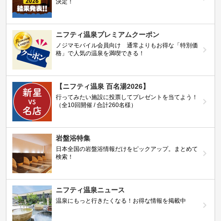
決定！
ニフティ温泉プレミアムクーポン
ノジマモバイル会員向け 通常よりもお得な「特別価
格」で人気の温泉を満喫できる！
【ニフティ温泉 百名湯2026】
行ってみたい施設に投票してプレゼントを当てよう！
（全10回開催 / 合計260名様）
岩盤浴特集
日本全国の岩盤浴情報だけをピックアップ。まとめて
検索！
ニフティ温泉ニュース
温泉にもっと行きたくなる！お得な情報を掲載中