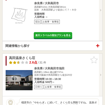
奈良県 / 大和高田市
高田駅510m
大和高田駅381m
近鉄 大和高田駅より徒歩にて７～８分
営業時間
入浴料金 ～
宿泊
お食事・食事処
楽天トラベルの宿泊プランを見る
関連情報から探す
高田温泉さくら荘
お気に入
りに追加
2.6点
/ 31 件
奈良県 / 大和高田市池田
高田駅1.18km
築山駅737m
近鉄大阪線大和高田駅から徒歩20分
営業時間 10:30～18:30
入浴料金 500円～
日帰り
お食事・食事処
橿原市の『やわらぎ』に続いて、さくら荘も閉館ですね。 温泉ポ