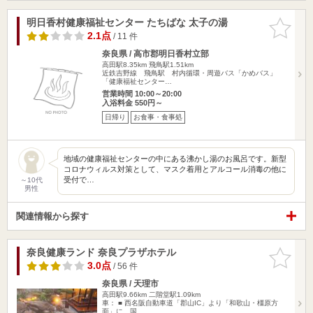
明日香村健康福祉センター たちばな 太子の湯
お気に入
りに追加
2.1点
/ 11 件
奈良県 / 高市郡明日香村立部
高田駅8.35km
飛鳥駅1.51km
近鉄吉野線 飛鳥駅 村内循環・周遊バス「かめバス」
「健康福祉センター…
営業時間 10:00～20:00
入浴料金 550円～
日帰り
お食事・食事処
地域の健康福祉センターの中にある沸かし湯のお風呂です。新型
コロナウィルス対策として、マスク着用とアルコール消毒の他に
受付で…
～10代
男性
関連情報から探す
奈良健康ランド 奈良プラザホテル
お気に入
りに追加
3.0点
/ 56 件
奈良県 / 天理市
高田駅9.66km
二階堂駅1.09km
車： ■ 西名阪自動車道「郡山IC」より「和歌山・橿原方
面」に、国…