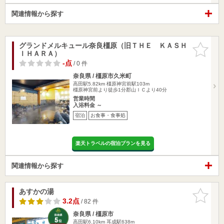
関連情報から探す
グランドメルキュール奈良橿原（旧ＴＨＥ ＫＡＳＨ
お気に入
ＩＨＡＲＡ）
りに追加
-点
/ 0 件
奈良県 / 橿原市久米町
高田駅5.82km
橿原神宮前駅103m
橿原神宮前より徒歩1分郡山ＩＣより40分
営業時間
入浴料金 ～
宿泊
お食事・食事処
楽天トラベルの宿泊プランを見る
関連情報から探す
あすかの湯
お気に入
りに追加
3.2点
/ 82 件
奈良県 / 橿原市
高田駅6.10km
耳成駅638m