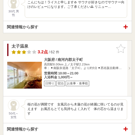
こんにちは！ライスと申します🍚 サウナが好きなのでサウナー向
けのレビューになります。ご了承ください🙇 リニュー…
30代 男
性
関連情報から探す
太子温泉
お気に入
りに追加
3.2点
/ 62 件
大阪府 / 南河内郡太子町
高田駅8.00km
上ノ太子駅2.23km
車： ◾️ 南阪奈道路「太子IC」より約5分 ◾️ 西名阪自動車…
営業時間 10:00～21:00
入浴料金 1,000円～
日帰り
宿泊
お食事・食事処
桜の花が満開です 女風呂から木蓮の花が綺麗に咲いてるのが見
えます お風呂もとても気持ちよく入れて 体の芯から温まりま
す
50代～
女性
関連情報から探す