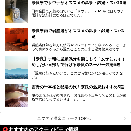
界遺産があり、古代をそこかしこに感じられる地域です。
奈良県でサウナがオススメの温泉・銭湯・スパ10選
そんな奈良県のスーパー銭湯は、便利な街中にある施設か
ら、険しい山中にある秘湯までバラエティ豊か。ここでは、
日本全国で人気の出ている「サウナ」。2021年にはサウナ
奈良県で評判のスーパー銭湯をご紹介します。
用語が流行語になるほどでした。
そんなサウナ、関西・奈良県にも有名な温浴施設が多いんで
すよ。
奈良県内で岩盤浴がオススメの温泉・銭湯・スパ3
中心部に近いサウナや郊外にあるアウトドアフィンランド式
選
サウナなど種類も豊富です。
岩盤浴は熱を加えた鉱石やプレートの上に寝そべることによ
奈良県にあるサウナでリフレッシュしませんか？
って身体をを芯から温めることの出来る温浴健康法です。じ
んわりと身体の内部を温めて発汗を促すことでリラックス効
果だけではなく、代謝が高まり健康や美容にも良い影響が期
【奈良】手軽に温泉気分を楽しもう！女子におすす
待できます。今回はそんな岩盤浴にこだわった、奈良県内の
めしたい日帰りで行ける奈良のスーパー銭湯5選
オススメ温泉・銭湯・スパ3ヶ所を紹介させていただきま
す。
「温泉に行きたいけど、このご時世なかなか遠出ができな
い」
「たまには温泉にゆっくり浸かってリフレッシュしたい！」
そんな方も多いのではないでしょうか？
吉野の千本桜と秘湯の旅！奈良の温泉おすすめ5選
お宿に泊まって観光地を巡るような温泉旅行がしたいけど、
桜の開花予想が発表され、お花見の予定をたてるのも心が躍
まとまった時間が取れない時もありますよね。
る季節になってまいりました。
そんな時は、日帰りでサクッと楽しめるスーパー銭湯がおす
日本には桜の名所が数多くありますが、古くから和歌にも詠
すめ！
まれるくらい日本人の心を捉えて離さない名所中の名所があ
手軽でリーズナブルに温泉気分を楽しめるだけでなく、体の
ります。それは奈良県の吉野山。
芯までじんわり温まってリラックス効果も抜群。
ニフティ温泉ニュースTOPへ
シロヤマザクラを中心に200種約３万本の桜が咲き誇りま
今回は、奈良で行けるおすすめのスーパー銭湯を5つご紹介
す。また吉野山を含む「紀伊山地の霊場と参詣道」はユネス
おすすめのアクティビティ情報
したいと思います。