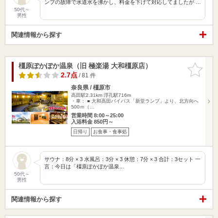
ンプの故障で水道水を沸かし、料金を下げて対応してましたが …
50代～
男性
関連情報から探す
橿原ぽかぽか温泉（旧 極楽湯 大和橿原店）
お気に入
りに追加
2.7点
/ 81 件
奈良県 / 橿原市
高田駅2.31km
浮孔駅716m
・車： ■ 大和高田バイパス「新堂ランプ」より、北方向へ
500ｍ（…
営業時間 8:00～25:00
入浴料金 850円～
日帰り
お食事・食事処
サウナ：8分 × 3 水風呂：3分 × 3 休憩：7分 × 3 合計：3セット 一
言：今日は「橿原ぽかぽか温泉…
50代～
男性
関連情報から探す