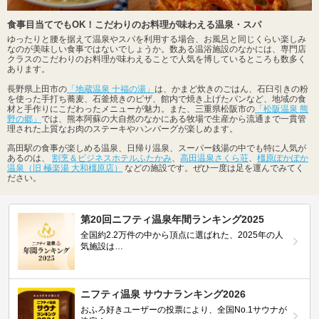
食事目当てでもOK！こだわりのお料理が味わえる温泉・スパ
ゆったりと腰を据えて温泉やスパを利用する場合、お風呂と同じくらい楽しみ
なのが美味しい食事ではないでしょうか。数ある温浴施設のなかには、専門店
クラスのこだわりのお料理が味わえることで人気を博しているところも数多く
あります。
長野県上田市の
「地蔵温泉 十福の湯」
は、かまど炊きのごはん、石臼引きの粉
を使った手打ち蕎麦、石釜焼きのピザ、館内で焼き上げたパンなど、地域の食
材と手作りにこだわったメニューが魅力。また、三重県松阪市の
「松阪温泉 熊
野の郷」
では、熊本阿蘇の大自然のなかにある牧場で生産から流通まで一貫管
理された上質なお肉のステーキやハンバーグが楽しめます。
高田駅の食事が楽しめる温泉、日帰り温泉、スーパー銭湯の中でも特に人気が
あるのは、
割烹＆ビジネスホテルふたかみ
、
高田温泉さくら荘
、
橿原ぽかぽか
温泉（旧 極楽湯 大和橿原店）
などの施設です。ぜひ一度は足を運んでみてく
ださい。
第20回ニフティ温泉年間ランキング2025
全国約2.2万件の中から頂点に選ばれた、2025年の人
気施設は…
ニフティ温泉 サウナランキング2026
おふろ好きユーザーの投票により、全国No.1サウナが