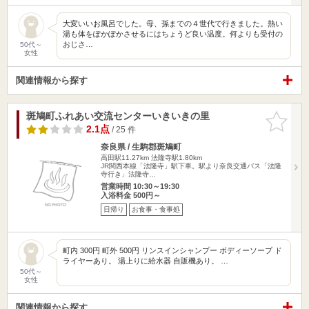
大変いいお風呂でした。母、孫までの４世代で行きました。熱い
湯も体をぽかぽかさせるにはちょうど良い温度。何よりも受付の
おじさ…
50代～
女性
関連情報から探す
斑鳩町ふれあい交流センターいきいきの里
お気に入
りに追加
2.1点
/ 25 件
奈良県 / 生駒郡斑鳩町
高田駅11.27km
法隆寺駅1.80km
JR関西本線「法隆寺」駅下車。駅より奈良交通バス「法隆
寺行き」法隆寺…
営業時間 10:30～19:30
入浴料金 500円～
日帰り
お食事・食事処
町内 300円 町外 500円 リンスインシャンプー ボディーソープ ド
ライヤーあり。 湯上りに給水器 自販機あり。 …
50代～
女性
関連情報から探す