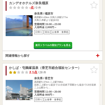
カンデオホテルズ奈良橿原
お気に入
りに追加
-点
/ 0 件
奈良県 / 橿原市
高田駅4.43km
大和八木駅177m
大和八木駅より徒歩3分
営業時間 15:00～23:00
入浴料金 2,000円～
日帰り
宿泊
お食事・食事処
楽天トラベルの宿泊プランを見る
関連情報から探す
かしば・屯鶴峯温泉（香芝市総合福祉センター）
お気に入
りに追加
2.1点
/ 28 件
奈良県 / 香芝市
高田駅5.37km
二上駅798m
近鉄二上駅から徒歩で11分近鉄下田駅から徒歩で13分近鉄
二上山駅から…
営業時間 11:00～20:00
入浴料金 800円～
日帰り
お食事・食事処