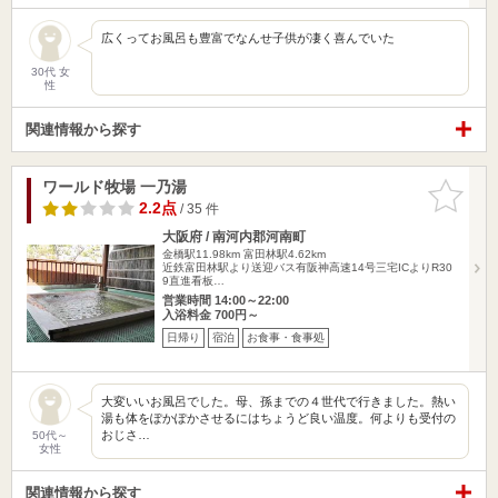
広くってお風呂も豊富でなんせ子供が凄く喜んでいた
30代 女
性
関連情報から探す
ワールド牧場 一乃湯
お気に入
りに追加
2.2点
/ 35 件
大阪府 / 南河内郡河南町
金橋駅11.98km
富田林駅4.62km
近鉄富田林駅より送迎バス有阪神高速14号三宅ICよりR30
9直進看板…
営業時間 14:00～22:00
入浴料金 700円～
日帰り
宿泊
お食事・食事処
大変いいお風呂でした。母、孫までの４世代で行きました。熱い
湯も体をぽかぽかさせるにはちょうど良い温度。何よりも受付の
おじさ…
50代～
女性
関連情報から探す