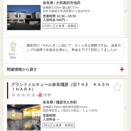
奈良県 / 大和高田市池田
金橋駅3.22km
築山駅737m
近鉄大阪線大和高田駅から徒歩20分
営業時間 10:30～18:30
入浴料金 500円～
日帰り
お食事・食事処
橿原市の『やわらぎ』に続いて、さくら荘も閉館ですね。 温泉ポ
ンプの故障で水道水を沸かし、料金を下げて対応してましたが …
50代～
男性
関連情報から探す
グランドメルキュール奈良橿原（旧ＴＨＥ ＫＡＳＨ
お気に入
ＩＨＡＲＡ）
りに追加
-点
/ 0 件
奈良県 / 橿原市久米町
金橋駅3.89km
橿原神宮前駅103m
橿原神宮前より徒歩1分郡山ＩＣより40分
営業時間
入浴料金 ～
宿泊
お食事・食事処