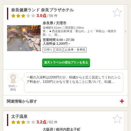
奈良健康ランド 奈良プラザホテル
お気に入
りに追加
3.0点
/ 56 件
奈良県 / 天理市
金橋駅9.61km
二階堂駅1.09km
車： ■ 西名阪自動車道「郡山IC」より「和歌山・橿原方
面」に、国…
営業時間 6:00～27:30
入浴料金 2,200円～
日帰り
宿泊
お食事・食事処
楽天トラベルの宿泊プランを見る
一般の入浴料は2200円だが、60歳からと広く設定してくれたシニ
ア料金が、1320円とかなり安くなることに気づいて、61歳…
50代～
男性
関連情報から探す
太子温泉
お気に入
りに追加
3.2点
/ 62 件
大阪府 / 南河内郡太子町