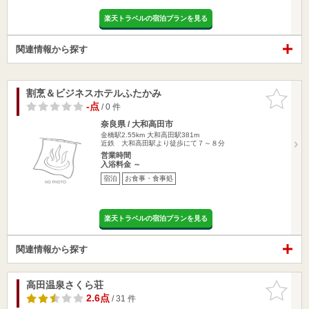
楽天トラベルの宿泊プランを見る
関連情報から探す
割烹＆ビジネスホテルふたかみ
お気に入
りに追加
-点
/ 0 件
奈良県 / 大和高田市
金橋駅2.55km
大和高田駅381m
近鉄 大和高田駅より徒歩にて７～８分
営業時間
入浴料金 ～
宿泊
お食事・食事処
楽天トラベルの宿泊プランを見る
関連情報から探す
高田温泉さくら荘
お気に入
りに追加
2.6点
/ 31 件