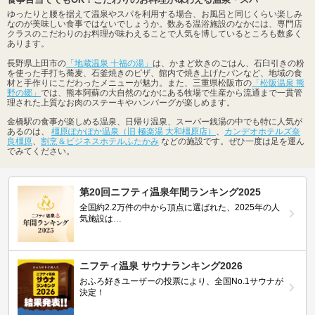
ゆったりと腰を据えて温泉やスパを利用する場合、お風呂と同じくらい楽しみ
なのが美味しい食事ではないでしょうか。数ある温浴施設のなかには、専門店
クラスのこだわりのお料理が味わえることで人気を博しているところも数多く
あります。
長野県上田市の
「地蔵温泉 十福の湯」
は、かまど炊きのごはん、石臼引きの粉
を使った手打ち蕎麦、石釜焼きのピザ、館内で焼き上げたパンなど、地域の食
材と手作りにこだわったメニューが魅力。また、三重県松阪市の
「松阪温泉 熊
野の郷」
では、熊本阿蘇の大自然のなかにある牧場で生産から流通まで一貫管
理された上質なお肉のステーキやハンバーグが楽しめます。
金橋駅の食事が楽しめる温泉、日帰り温泉、スーパー銭湯の中でも特に人気が
あるのは、
橿原ぽかぽか温泉（旧 極楽湯 大和橿原店）
、
カンデオホテルズ奈
良橿原
、
割烹＆ビジネスホテルふたかみ
などの施設です。ぜひ一度は足を運ん
でみてください。
第20回ニフティ温泉年間ランキング2025
全国約2.2万件の中から頂点に選ばれた、2025年の人
気施設は…
ニフティ温泉 サウナランキング2026
おふろ好きユーザーの投票により、全国No.1サウナが
決定！