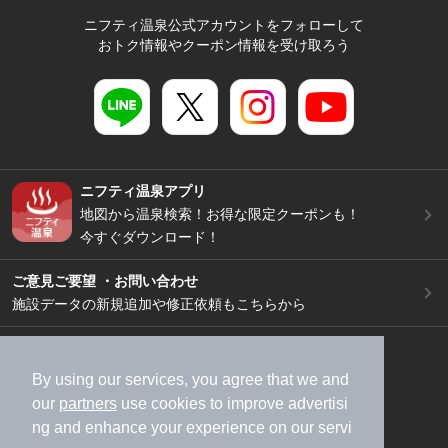
ニフティ温泉公式アカウントをフォローして
おトク情報やクーポン情報を受け取ろう
ニフティ温泉アプリ
地図から温泉検索！お得な限定クーポンも！
今すぐダウンロード！
ご意見ご要望 ・お問い合わせ
施設データの新規追加や修正依頼もこちらから
スマートフォン
/
PC
加盟店募集（資料請求）
広告出稿のご案内
By using our services, you agree that we and
our
partners
use cookies to improve advertisi
利用規約
ライフスタイルMEMBERS+規約
ng and enhance your experience on our servi
特定商取引法に基づく表記
ヘルプ
採用情報