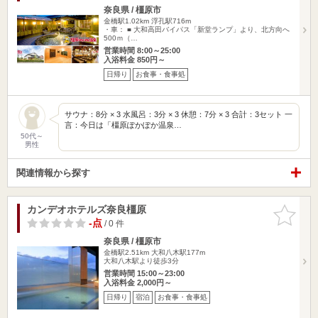
奈良県 / 橿原市
金橋駅1.02km
浮孔駅716m
・車： ■ 大和高田バイパス「新堂ランプ」より、北方向へ
500ｍ（…
営業時間 8:00～25:00
入浴料金 850円～
日帰り
お食事・食事処
サウナ：8分 × 3 水風呂：3分 × 3 休憩：7分 × 3 合計：3セット 一
言：今日は「橿原ぽかぽか温泉…
50代～
男性
関連情報から探す
カンデオホテルズ奈良橿原
お気に入
りに追加
-点
/ 0 件
奈良県 / 橿原市
金橋駅2.51km
大和八木駅177m
大和八木駅より徒歩3分
営業時間 15:00～23:00
入浴料金 2,000円～
日帰り
宿泊
お食事・食事処