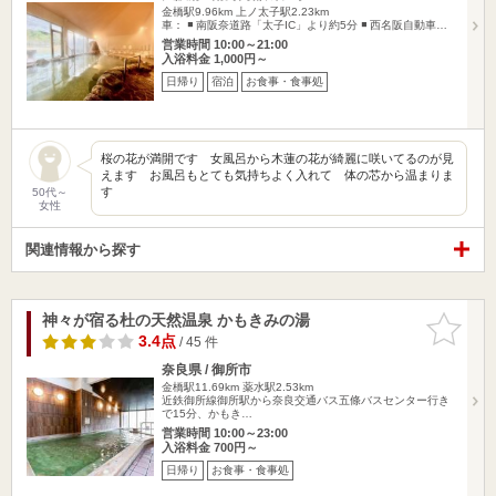
金橋駅9.96km
上ノ太子駅2.23km
車： ◾️ 南阪奈道路「太子IC」より約5分 ◾️ 西名阪自動車…
営業時間 10:00～21:00
入浴料金 1,000円～
日帰り
宿泊
お食事・食事処
桜の花が満開です 女風呂から木蓮の花が綺麗に咲いてるのが見
えます お風呂もとても気持ちよく入れて 体の芯から温まりま
す
50代～
女性
関連情報から探す
神々が宿る杜の天然温泉 かもきみの湯
お気に入
りに追加
3.4点
/ 45 件
奈良県 / 御所市
金橋駅11.69km
薬水駅2.53km
近鉄御所線御所駅から奈良交通バス五條バスセンター行き
で15分、かもき…
営業時間 10:00～23:00
入浴料金 700円～
日帰り
お食事・食事処