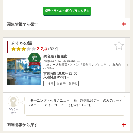
楽天トラベルの宿泊プランを見る
関連情報から探す
あすかの湯
お気に入
りに追加
3.2点
/ 82 件
奈良県 / 橿原市
金橋駅4.13km
耳成駅638m
・車： ■ 大和高田バイパス「四条ランプ」より、北東方向
へ３Km（…
営業時間 10:00～25:00
入浴料金 850円～
日帰り
お食事・食事処
「モーニング・和食メニュー」 ※「超朝風呂デー」のみのサービ
スメニュー アイスコーヒー（おかわり自由）
50代～
男性
関連情報から探す