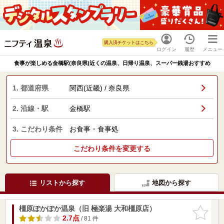
購入済チケットはこちら
ログイン
履歴
メニュー
食事が楽しめる金橋駅(奈良県)近くの温泉、日帰り温泉、スーパー銭湯おすすめ
1. 都道府県
関西(近畿) / 奈良県
2. 沿線・駅
金橋駅
3. こだわり条件
お食事・食事処
こだわり条件を変更する
リストから探す
地図から探す
橿原ぽかぽか温泉（旧 極楽湯 大和橿原店）
お気に入
りに追加
2.7点
/ 81 件