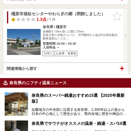
橿原市福祉センターやわらぎの郷（閉館しました）
お気に入
りに追加
1.3点
/ 7 件
奈良県 / 橿原市
金橋駅4.73km
新ノ口駅1.55km
近鉄大和八木駅からバス、大門橋停から徒歩5分西名阪自
動車道郡山ＩＣか…
営業時間 10:00～19:30
入浴料金 ～
日帰り
お食事・食事処
関連情報から探す
奈良県のニフティ温泉ニュース
奈良県のスーパー銭湯おすすめ15選 【2025年最新
版】
近畿地方の中央部に位置する奈良県。1,300年以上の昔から
日本の中心地として歴史があり、県内全域に歴史や神話の舞
台となったスポットが存在しています。県内だけで3つの世
界遺産があり、古代をそこかしこに感じられる地域です。
奈良県でサウナがオススメの温泉・銭湯・スパ10選
そんな奈良県のスーパー銭湯は、便利な街中にある施設か
ら、険しい山中にある秘湯までバラエティ豊か。ここでは、