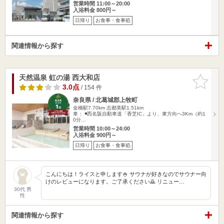
営業時間 11:00～20:00
入浴料金 800円～
日帰り
お食事・食事処
関連情報から探す
天然温泉 虹の湯 西大和店
お気に入
りに追加
3.0点
/ 154 件
奈良県 / 北葛城郡上牧町
金橋駅7.70km
志都美駅1.51km
車： ◾️西名阪自動車道「香芝IC」より、東方向へ3Km（約1
0分…
営業時間 10:00～24:00
入浴料金 900円～
日帰り
お食事・食事処
こんにちは！ライスと申します🍚 サウナが好きなのでサウナー向
けのレビューになります。ご了承ください🙇 リニュー…
30代 男
性
関連情報から探す