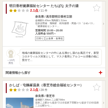
明日香村健康福祉センター たちばな 太子の湯
お気に入
りに追加
2.1点
/ 11 件
奈良県 / 高市郡明日香村立部
金橋駅6.45km
飛鳥駅1.51km
近鉄吉野線 飛鳥駅 村内循環・周遊バス「かめバス」
「健康福祉センター…
営業時間 10:00～20:00
入浴料金 550円～
日帰り
お食事・食事処
地域の健康福祉センターの中にある沸かし湯のお風呂です。新型
コロナウィルス対策として、マスク着用とアルコール消毒の他に
受付で…
～10代
男性
関連情報から探す
かしば・屯鶴峯温泉（香芝市総合福祉センター）
お気に入
りに追加
2.1点
/ 28 件
奈良県 / 香芝市
金橋駅7.39km
二上駅798m
近鉄二上駅から徒歩で11分近鉄下田駅から徒歩で13分近鉄
二上山駅から…