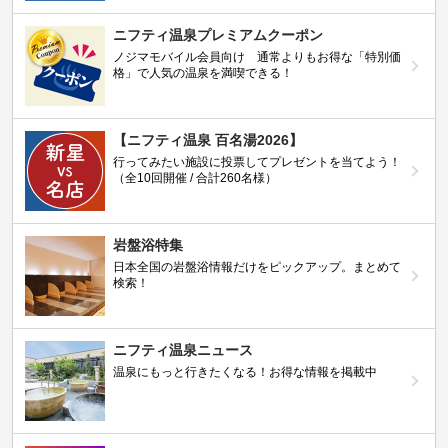
ニフティ温泉プレミアムクーポン
ノジマモバイル会員向け 通常よりもお得な「特別価
格」で人気の温泉を満喫できる！
【ニフティ温泉 百名湯2026】
行ってみたい施設に投票してプレゼントを当てよう！
（全10回開催 / 合計260名様）
岩盤浴特集
日本全国の岩盤浴情報だけをピックアップ。まとめて
検索！
ニフティ温泉ニュース
温泉にもっと行きたくなる！お得な情報を掲載中