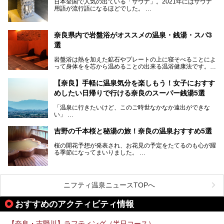
日本全国で人気の出ている「サウナ」。2021年にはサウナ
奈良県で評判のスーパー銭湯をご紹介します。
用語が流行語になるほどでした。
そんなサウナ、関西・奈良県にも有名な温浴施設が多いんで
すよ。
奈良県内で岩盤浴がオススメの温泉・銭湯・スパ3
中心部に近いサウナや郊外にあるアウトドアフィンランド式
選
サウナなど種類も豊富です。
岩盤浴は熱を加えた鉱石やプレートの上に寝そべることによ
奈良県にあるサウナでリフレッシュしませんか？
って身体をを芯から温めることの出来る温浴健康法です。じ
んわりと身体の内部を温めて発汗を促すことでリラックス効
果だけではなく、代謝が高まり健康や美容にも良い影響が期
【奈良】手軽に温泉気分を楽しもう！女子におすす
待できます。今回はそんな岩盤浴にこだわった、奈良県内の
めしたい日帰りで行ける奈良のスーパー銭湯5選
オススメ温泉・銭湯・スパ3ヶ所を紹介させていただきま
す。
「温泉に行きたいけど、このご時世なかなか遠出ができな
い」
「たまには温泉にゆっくり浸かってリフレッシュしたい！」
そんな方も多いのではないでしょうか？
吉野の千本桜と秘湯の旅！奈良の温泉おすすめ5選
お宿に泊まって観光地を巡るような温泉旅行がしたいけど、
桜の開花予想が発表され、お花見の予定をたてるのも心が躍
まとまった時間が取れない時もありますよね。
る季節になってまいりました。
そんな時は、日帰りでサクッと楽しめるスーパー銭湯がおす
日本には桜の名所が数多くありますが、古くから和歌にも詠
すめ！
まれるくらい日本人の心を捉えて離さない名所中の名所があ
手軽でリーズナブルに温泉気分を楽しめるだけでなく、体の
ります。それは奈良県の吉野山。
芯までじんわり温まってリラックス効果も抜群。
ニフティ温泉ニュースTOPへ
シロヤマザクラを中心に200種約３万本の桜が咲き誇りま
今回は、奈良で行けるおすすめのスーパー銭湯を5つご紹介
す。また吉野山を含む「紀伊山地の霊場と参詣道」はユネス
おすすめのアクティビティ情報
したいと思います。
コの世界遺産に登録されており、修験道の霊場として荘厳な
雰囲気をたたえています。
【奈良・吉野川】ラフティング（半日コース）