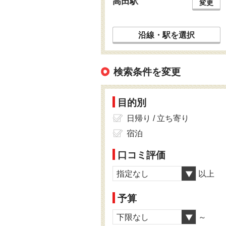
高田駅
変更
沿線・駅を選択
検索条件を変更
目的別
日帰り / 立ち寄り
宿泊
口コミ評価
指定なし
以上
予算
下限なし
～