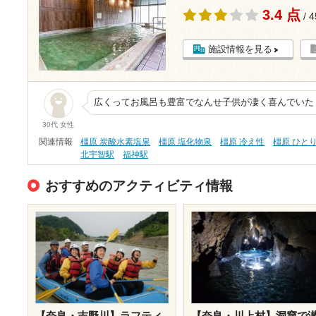
3.4 点
/ 
施設情報を見る
広くってお風呂も豊富でなんせ子供が凄く喜んでいた
30代 女性
関連情報
橿原 炭酸水素塩泉
橿原 塩化物泉
橿原 冷え性
橿原 ひと
北宇智駅
福神駅
おすすめのアクティビティ情報
【奈良・吉野川】ラフティ
【奈良・川上村】洞窟で