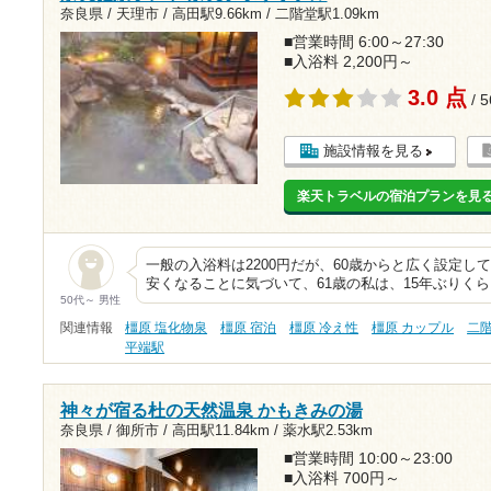
奈良県 / 天理市 /
高田駅9.66km
/
二階堂駅1.09km
■営業時間 6:00～27:30
■入浴料 2,200円～
3.0 点
/ 
施設情報を見る
楽天トラベルの宿泊プランを見
一般の入浴料は2200円だが、60歳からと広く設定し
安くなることに気づいて、61歳の私は、15年ぶりくら
50代～ 男性
関連情報
橿原 塩化物泉
橿原 宿泊
橿原 冷え性
橿原 カップル
二
平端駅
神々が宿る杜の天然温泉 かもきみの湯
奈良県 / 御所市 /
高田駅11.84km
/
薬水駅2.53km
■営業時間 10:00～23:00
■入浴料 700円～