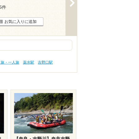
>
45件
お気に入りに追加
り旅・一人旅
薬水駅
吉野口駅
潜
【奈良・吉野川】奈良吉野