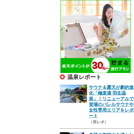
温泉レポート
サウナ＆露天が劇的進
化「極楽湯 羽生温
泉」！リニューアルで
登場のバレルサウナや
女性専用エリアをレポ
ート
（突レポ）