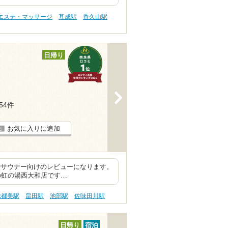
 エステ・マッサージ
耳成駅
香久山駅
日帰り
>
154件
お気に入りに追加
でサウナー向けのレビューになります。
の虹の湯西大和店です…
志都美駅
畠田駅
池部駅
佐味田川駅
日帰り
宿泊