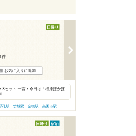
日帰り
>
81件
お気に入りに追加
 合計：3セット 一言：今日は「橿原ぽかぽ
０…
浮孔駅
坊城駅
金橋駅
高田市駅
日帰り
宿泊