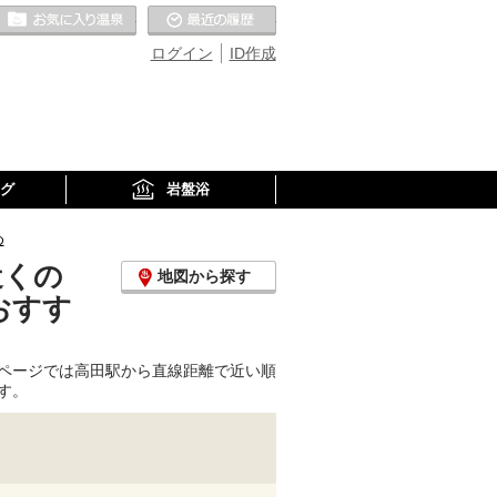
お気に入りの温泉
最近の履歴
ログイン
ID作成
グ
岩盤浴
め
近くの
地図から探す
おすす
ページでは高田駅から直線距離で近い順
す。