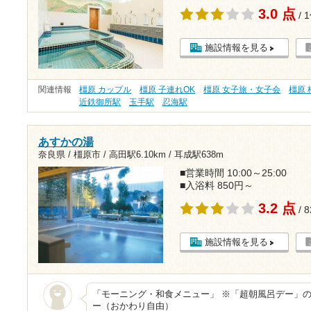
3.0 点
/ 
施設情報を見る
関連情報
橿原 カップル
橿原 子連れOK
橿原 女子旅・女子会
橿原 
近鉄御所駅
玉手駅
忍海駅
あすかの湯
奈良県 / 橿原市 /
高田駅6.10km
/
耳成駅638m
■営業時間 10:00～25:00
■入浴料 850円～
3.2 点
/ 
施設情報を見る
「モーニング・和食メニュー」 ※「超朝風呂デー」の
ー（おかわり自由）