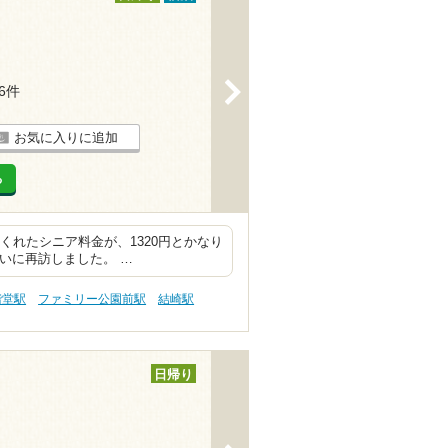
>
56件
お気に入りに追加
る
てくれたシニア料金が、1320円とかなり
いに再訪しました。 …
階堂駅
ファミリー公園前駅
結崎駅
日帰り