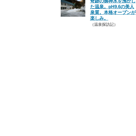
奇跡の御神水を沸かし
た温泉。pH9.6の美人
泉質。本格オープンが
楽しみ。
（温泉探訪記）