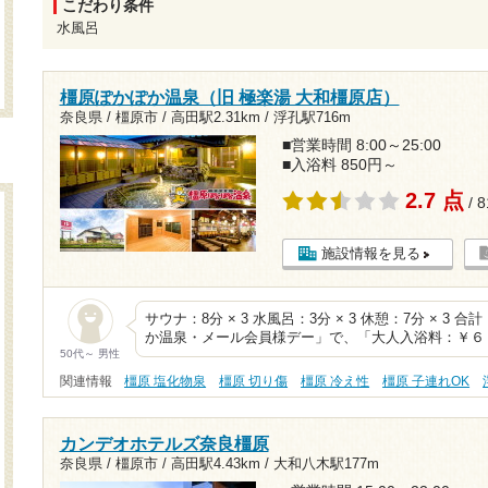
こだわり条件
水風呂
橿原ぽかぽか温泉（旧 極楽湯 大和橿原店）
奈良県 / 橿原市 /
高田駅2.31km
/
浮孔駅716m
■営業時間 8:00～25:00
■入浴料 850円～
2.7 点
/ 
施設情報を見る
サウナ：8分 × 3 水風呂：3分 × 3 休憩：7分 × 3
か温泉・メール会員様デー」で、「大人入浴料：￥６
50代～ 男性
関連情報
橿原 塩化物泉
橿原 切り傷
橿原 冷え性
橿原 子連れOK
カンデオホテルズ奈良橿原
奈良県 / 橿原市 /
高田駅4.43km
/
大和八木駅177m