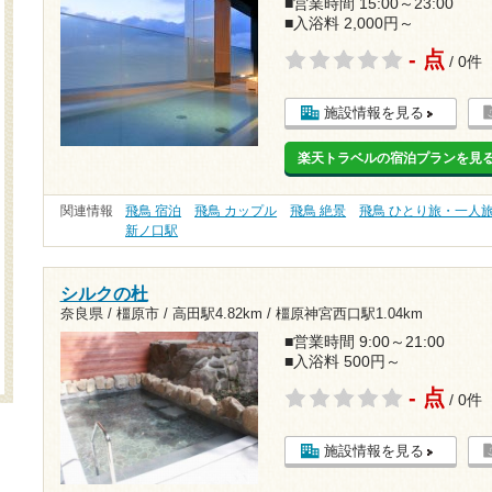
■営業時間 15:00～23:00
■入浴料 2,000円～
- 点
/ 0件
施設情報を見る
楽天トラベルの宿泊プランを見
関連情報
飛鳥 宿泊
飛鳥 カップル
飛鳥 絶景
飛鳥 ひとり旅・一人
新ノ口駅
シルクの杜
奈良県 / 橿原市 /
高田駅4.82km
/
橿原神宮西口駅1.04km
■営業時間 9:00～21:00
■入浴料 500円～
- 点
/ 0件
施設情報を見る