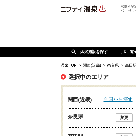
水風呂が
パ、 サ
温浴施設を探す
電
温泉TOP
>
関西(近畿)
>
奈良県
>
高田
選択中のエリア
全国から探す
関西(近畿)
奈良県
変更