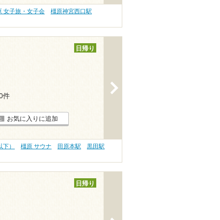
原 女子旅・女子会
橿原神宮西口駅
日帰り
>
10件
お気に入りに追加
円以下）
橿原 サウナ
田原本駅
黒田駅
日帰り