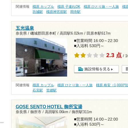
関連情報
橿原 カップル
橿原 子連れOK
橿原 ひとり旅・一人旅
橿
坊城駅
橿原神宮前駅
岡寺駅
五光温泉
奈良県 / 磯城郡田原本町 /
高田駅6.02km
/
田原本駅617m
■営業時間 16:00～22:30
■入浴料 530円～
2.3 点
/ 
施設情報を見る
関連情報
橿原 カップル
橿原 ひとり旅・一人旅
橿原 格安（1,000
石見駅
笠縫駅
GOSE SENTO HOTEL 御所宝湯
奈良県 / 御所市 /
高田駅6.06km
/
御所駅311m
■営業時間 14:00～22:00
■入浴料 530円～