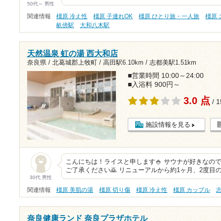
50代～ 男性
関連情報
橿原 冷え性
橿原 子連れOK
橿原 ひとり旅・一人旅
橿原
畝傍駅
大和八木駅
天然温泉 虹の湯 西大和店
奈良県 / 北葛城郡上牧町 /
高田駅6.10km
/
志都美駅1.51km
■営業時間 10:00～24:00
■入浴料 900円～
3.0 点
/ 
施設情報を見る
こんにちは！ライスと申します🍚 サウナが好きなの
ご了承ください🙇 リニューアルから約1ヶ月、2度目
30代 男性
関連情報
橿原 美肌の湯
橿原 切り傷
橿原 冷え性
橿原 カップル
奈良健康ランド 奈良プラザホテル