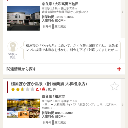
奈良県 / 大和高田市池田
高田駅1.18km
築山駅737m
近鉄大阪線大和高田駅から徒歩20分
営業時間 10:30～18:30
入浴料金 500円～
日帰り
露天風呂
橿原市の『やわらぎ』に続いて、さくら荘も閉館ですね。 温泉ポ
ンプの故障で水道水を沸かし、料金を下げて対応してましたが …
50代～
男性
関連情報から探す
橿原ぽかぽか温泉（旧 極楽湯 大和橿原店）
お気に入
りに追加
2.7点
/ 81 件
奈良県 / 橿原市
高田駅2.31km
浮孔駅716m
・車： ■ 大和高田バイパス「新堂ランプ」より、北方向へ
500ｍ（…
営業時間 8:00～25:00
入浴料金 850円～
日帰り
露天風呂