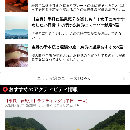
サウナなど種類も豊富です。
岩盤浴は熱を加えた鉱石やプレートの上に寝そべることによ
奈良県にあるサウナでリフレッシュしませんか？
って身体をを芯から温めることの出来る温浴健康法です。じ
んわりと身体の内部を温めて発汗を促すことでリラックス効
果だけではなく、代謝が高まり健康や美容にも良い影響が期
【奈良】手軽に温泉気分を楽しもう！女子におすす
待できます。今回はそんな岩盤浴にこだわった、奈良県内の
めしたい日帰りで行ける奈良のスーパー銭湯5選
オススメ温泉・銭湯・スパ3ヶ所を紹介させていただきま
す。
「温泉に行きたいけど、このご時世なかなか遠出ができな
い」
「たまには温泉にゆっくり浸かってリフレッシュしたい！」
そんな方も多いのではないでしょうか？
吉野の千本桜と秘湯の旅！奈良の温泉おすすめ5選
お宿に泊まって観光地を巡るような温泉旅行がしたいけど、
桜の開花予想が発表され、お花見の予定をたてるのも心が躍
まとまった時間が取れない時もありますよね。
る季節になってまいりました。
そんな時は、日帰りでサクッと楽しめるスーパー銭湯がおす
日本には桜の名所が数多くありますが、古くから和歌にも詠
すめ！
まれるくらい日本人の心を捉えて離さない名所中の名所があ
手軽でリーズナブルに温泉気分を楽しめるだけでなく、体の
ります。それは奈良県の吉野山。
芯までじんわり温まってリラックス効果も抜群。
ニフティ温泉ニュースTOPへ
シロヤマザクラを中心に200種約３万本の桜が咲き誇りま
今回は、奈良で行けるおすすめのスーパー銭湯を5つご紹介
す。また吉野山を含む「紀伊山地の霊場と参詣道」はユネス
おすすめのアクティビティ情報
したいと思います。
コの世界遺産に登録されており、修験道の霊場として荘厳な
雰囲気をたたえています。
【奈良・吉野川】ラフティング（半日コース）
開湯300年と歴史のある霊験あらたかな吉野の湯で、春を感
大阪府大阪市北区豊崎5丁目3番23号ジュリアビル8F
じる湯治の旅はいかがでしょう。
今回は奈良県吉野のおすすめ温泉を紹介いたします！