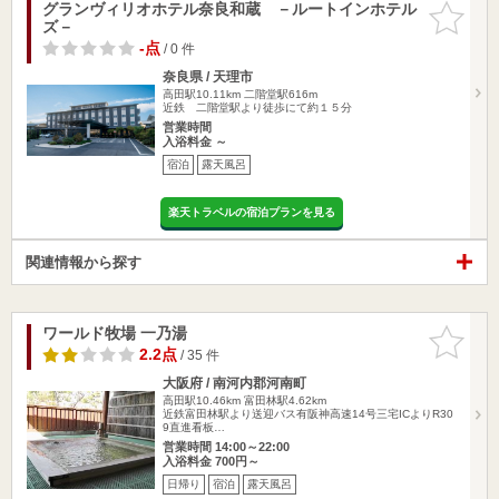
グランヴィリオホテル奈良和蔵 －ルートインホテル
お気に入
ズ－
りに追加
-点
/ 0 件
奈良県 / 天理市
高田駅10.11km
二階堂駅616m
近鉄 二階堂駅より徒歩にて約１５分
営業時間
入浴料金 ～
宿泊
露天風呂
楽天トラベルの宿泊プランを見る
関連情報から探す
ワールド牧場 一乃湯
お気に入
りに追加
2.2点
/ 35 件
大阪府 / 南河内郡河南町
高田駅10.46km
富田林駅4.62km
近鉄富田林駅より送迎バス有阪神高速14号三宅ICよりR30
9直進看板…
営業時間 14:00～22:00
入浴料金 700円～
日帰り
宿泊
露天風呂