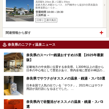
高田駅6.20km
新ノ口駅1.55km
近鉄大和八木駅からバス、大門橋停から徒歩5分西名阪自
動車道郡山ＩＣか…
営業時間 10:00～19:30
入浴料金 ～
日帰り
露天風呂
関連情報から探す
奈良県のニフティ温泉ニュース
奈良県のスーパー銭湯おすすめ15選 【2025年最新
版】
近畿地方の中央部に位置する奈良県。1,300年以上の昔から
日本の中心地として歴史があり、県内全域に歴史や神話の舞
台となったスポットが存在しています。県内だけで3つの世
界遺産があり、古代をそこかしこに感じられる地域です。
奈良県でサウナがオススメの温泉・銭湯・スパ10選
そんな奈良県のスーパー銭湯は、便利な街中にある施設か
ら、険しい山中にある秘湯までバラエティ豊か。ここでは、
日本全国で人気の出ている「サウナ」。2021年にはサウナ
奈良県で評判のスーパー銭湯をご紹介します。
用語が流行語になるほどでした。
そんなサウナ、関西・奈良県にも有名な温浴施設が多いんで
すよ。
奈良県内で岩盤浴がオススメの温泉・銭湯・スパ3
中心部に近いサウナや郊外にあるアウトドアフィンランド式
選