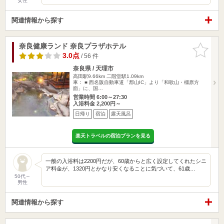
女性
関連情報から探す
奈良健康ランド 奈良プラザホテル
お気に入
りに追加
3.0点
/ 56 件
奈良県 / 天理市
高田駅9.66km
二階堂駅1.09km
車： ■ 西名阪自動車道「郡山IC」より「和歌山・橿原方
面」に、国…
営業時間 6:00～27:30
入浴料金 2,200円～
日帰り
宿泊
露天風呂
楽天トラベルの宿泊プランを見る
一般の入浴料は2200円だが、60歳からと広く設定してくれたシニ
ア料金が、1320円とかなり安くなることに気づいて、61歳…
50代～
男性
関連情報から探す