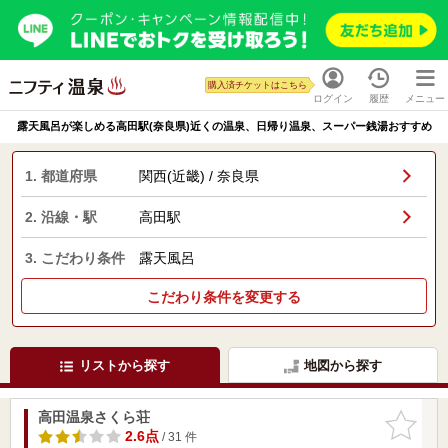
購入済チケットはこちら
ログイン
履歴
メニュー
露天風呂が楽しめる高田駅(奈良県)近くの温泉、日帰り温泉、スーパー銭湯おすすめ
1. 都道府県
関西(近畿) / 奈良県
2. 沿線・駅
高田駅
3. こだわり条件
露天風呂
こだわり条件を変更する
リストから探す
地図から探す
高田温泉さくら荘
お気に入
りに追加
2.6点
/ 31 件