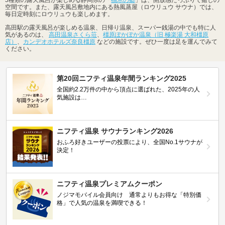
5種類の露天風呂が楽しめる静岡県の「
柚木の郷
」は、開放感たっぷりで癒しの
空間です。また、露天風呂敷地内にある熱風蒸屋（ロウリュウ サウナ）では、
毎日定時刻にロウリュウも楽しめます。
高田駅の露天風呂が楽しめる温泉、日帰り温泉、スーパー銭湯の中でも特に人
気があるのは、
高田温泉さくら荘
、
橿原ぽかぽか温泉（旧 極楽湯 大和橿原
店）
、
カンデオホテルズ奈良橿原
などの施設です。ぜひ一度は足を運んでみて
ください。
第20回ニフティ温泉年間ランキング2025
全国約2.2万件の中から頂点に選ばれた、2025年の人
気施設は…
ニフティ温泉 サウナランキング2026
おふろ好きユーザーの投票により、全国No.1サウナが
決定！
ニフティ温泉プレミアムクーポン
ノジマモバイル会員向け 通常よりもお得な「特別価
格」で人気の温泉を満喫できる！