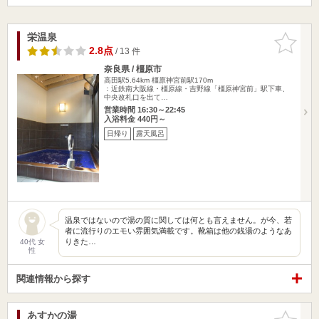
栄温泉
お気に入
りに追加
2.8点
/ 13 件
奈良県 / 橿原市
高田駅5.64km
橿原神宮前駅170m
：近鉄南大阪線・橿原線・吉野線「橿原神宮前」駅下車、
中央改札口を出て…
営業時間 16:30～22:45
入浴料金 440円～
日帰り
露天風呂
温泉ではないので湯の質に関しては何とも言えません。が今、若
者に流行りのエモい雰囲気満載です。靴箱は他の銭湯のようなあ
りきた…
40代 女
性
関連情報から探す
あすかの湯
お気に入