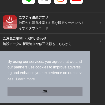
ニフティ温泉アプリ
地図から温泉検索！お得な限定クーポンも！
今すぐダウンロード！
ご意見ご要望 ・お問い合わせ
施設データの新規追加や修正依頼もこちらから
スマートフォン
/
PC
加盟店募集（資料請求）
広告出稿のご案内
By using our services, you agree that we and
our
partners
use cookies to improve advertisi
利用規約
ライフスタイルMEMBERS+規約
ng and enhance your experience on our servi
特定商取引法に基づく表記
ヘルプ
採用情報
ces.
Learn more
運営会社
個人情報保護ポリシー
©NIFTY Lifestyle Co., Ltd.
OK