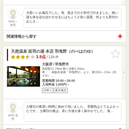
大変いいお風呂でした。母、孫までの４世代で行きました。熱い
湯も体をぽかぽかさせるにはちょうど良い温度。何よりも受付の
おじさ…
50代～
女性
関連情報から探す
天然温泉 延羽の湯 本店 羽曳野（のべはのゆ）
お気に入
りに追加
3.9点
/ 129 件
大阪府 / 羽曳野市
高田駅11.79km
駒ヶ谷駅1.40km
車： ・南阪奈道路「羽曳野IC」より、東方向へ２Km（約
５分） …
営業時間 10:00～26:00
入浴料金 1,000円～
日帰り
露天風呂
土曜日の夜遅い時間に初めて伺いました。 雰囲気はとてもよかっ
たです。 土曜日の夜は、若い方達が多く賑やかでした。 落…
40代 女
性