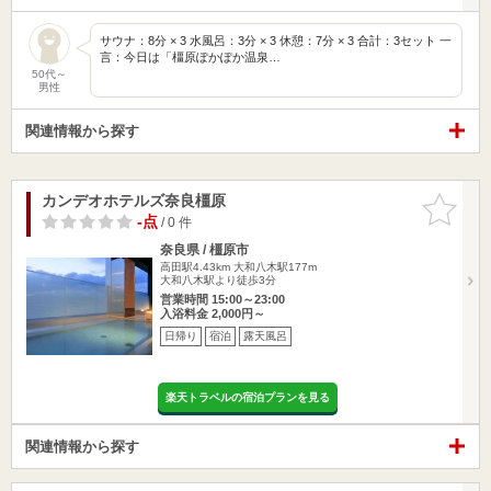
サウナ：8分 × 3 水風呂：3分 × 3 休憩：7分 × 3 合計：3セット 一
言：今日は「橿原ぽかぽか温泉…
50代～
男性
関連情報から探す
カンデオホテルズ奈良橿原
お気に入
りに追加
-点
/ 0 件
奈良県 / 橿原市
高田駅4.43km
大和八木駅177m
大和八木駅より徒歩3分
営業時間 15:00～23:00
入浴料金 2,000円～
日帰り
宿泊
露天風呂
楽天トラベルの宿泊プランを見る
関連情報から探す