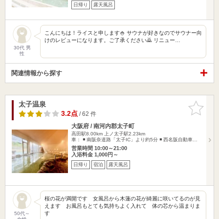
日帰り
露天風呂
こんにちは！ライスと申します🍚 サウナが好きなのでサウナー向
けのレビューになります。ご了承ください🙇 リニュー…
30代 男
性
関連情報から探す
太子温泉
お気に入
りに追加
3.2点
/ 62 件
大阪府 / 南河内郡太子町
高田駅8.00km
上ノ太子駅2.23km
車： ◾️ 南阪奈道路「太子IC」より約5分 ◾️ 西名阪自動車…
営業時間 10:00～21:00
入浴料金 1,000円～
日帰り
宿泊
露天風呂
桜の花が満開です 女風呂から木蓮の花が綺麗に咲いてるのが見
えます お風呂もとても気持ちよく入れて 体の芯から温まりま
す
50代～