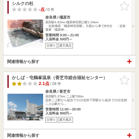
シルクの杜
お気に入
りに追加
-点
/ 0 件
奈良県 / 橿原市
高田駅4.82km
橿原神宮西口駅1.04km
・近鉄橿原「橿原神宮前駅」方面から車で約5分 ・近鉄
電車「橿原神…
営業時間 9:00～21:00
入浴料金 500円～
日帰り
露天風呂
関連情報から探す
かしば・屯鶴峯温泉（香芝市総合福祉センター）
お気に入
りに追加
2.1点
/ 28 件
奈良県 / 香芝市
高田駅5.37km
二上駅798m
近鉄二上駅から徒歩で11分近鉄下田駅から徒歩で13分近鉄
二上山駅から…
営業時間 11:00～20:00
入浴料金 800円～
日帰り
露天風呂
関連情報から探す