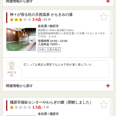
関連情報から探す
神々が宿る杜の天然温泉 かもきみの湯
お気に入
りに追加
3.4点
/ 45 件
奈良県 / 御所市
高田駅11.84km
薬水駅2.53km
近鉄御所線御所駅から奈良交通バス五條バスセンター行き
で15分、かもき…
営業時間 10:00～23:00
入浴料金 700円～
日帰り
露天風呂
広くってお風呂も豊富でなんせ子供が凄く喜んでいた
30代 女
性
関連情報から探す
橿原市福祉センターやわらぎの郷（閉館しました）
お気に入
りに追加
1.3点
/ 7 件
奈良県 / 橿原市