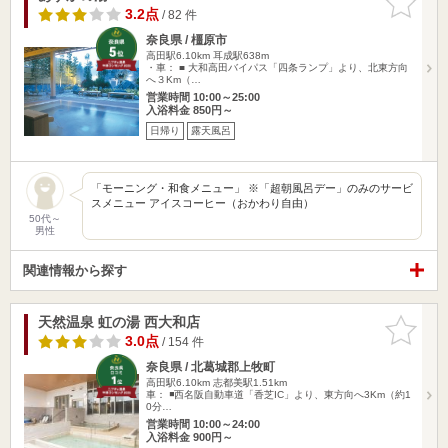
りに追加
3.2点
/ 82 件
奈良県 / 橿原市
高田駅6.10km
耳成駅638m
・車： ■ 大和高田バイパス「四条ランプ」より、北東方向
へ３Km（…
営業時間 10:00～25:00
入浴料金 850円～
日帰り
露天風呂
「モーニング・和食メニュー」 ※「超朝風呂デー」のみのサービ
スメニュー アイスコーヒー（おかわり自由）
50代～
男性
関連情報から探す
天然温泉 虹の湯 西大和店
お気に入
りに追加
3.0点
/ 154 件
奈良県 / 北葛城郡上牧町
高田駅6.10km
志都美駅1.51km
車： ◾️西名阪自動車道「香芝IC」より、東方向へ3Km（約1
0分…
営業時間 10:00～24:00
入浴料金 900円～