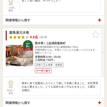
安くて良い風呂、サウナでした！
～10代
男性
関連情報から探す
嘉島湯元水春
お気に入
りに追加
4.0点
/ 16 件
熊本県 / 上益城郡嘉島町
新水前寺駅前駅6.67km
健軍町駅4.78km
JR熊本駅からは、市電とバスによりお越しいただけます。
御船インターよ…
営業時間 6:00～25:00
入浴料金 730円～
日帰り
お食事・食事処
クーポンあり
熊本に来て岩盤浴に入りたくて探して水春に来ました、女性専用
があり驚きました。とても気持ち良く汗をかきました。土曜日、
日曜日…
50代～
女性
関連情報から探す