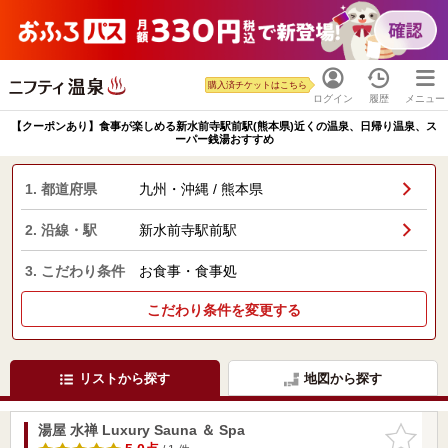
購入済チケットはこちら
ログイン
履歴
メニュー
【クーポンあり】食事が楽しめる新水前寺駅前駅(熊本県)近くの温泉、日帰り温泉、ス
ーパー銭湯おすすめ
1. 都道府県
九州・沖縄 / 熊本県
2. 沿線・駅
新水前寺駅前駅
3. こだわり条件
お食事・食事処
こだわり条件を変更する
リストから探す
地図から探す
湯屋 水禅 Luxury Sauna ＆ Spa
お気に入
りに追加