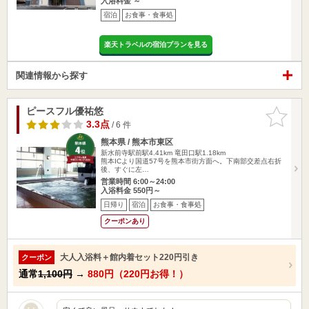
入浴料金 ～
宿泊
お食事・食事処
楽天トラベルの宿泊プランを見る
関連情報から探す
ピースフル優祐悠
お気に入
りに追加
3.3点
/ 6 件
熊本県 / 熊本市東区
新水前寺駅前駅4.41km
竜田口駅1.18km
熊本ICより国道57号を熊本市街方面へ。下南部交差点右折
後、すぐに左…
営業時間 6:00～24:00
入浴料金 550円～
日帰り
宿泊
お食事・食事処
クーポンあり
大人入浴料＋館内着セット220円引き
クーポン
通常
1,100円
→
880円（220円お得！）