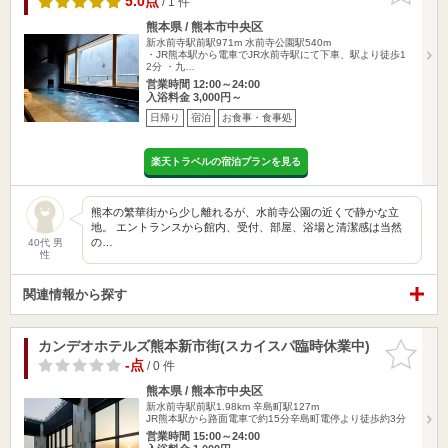
5.0点
/ 1 件
熊本県 / 熊本市中央区
新水前寺駅前駅971m
水前寺公園駅540m
・JR熊本駅から電車でJR水前寺駅にて下車、駅より徒歩1
2分 ・九…
営業時間 12:00～24:00
入浴料金 3,000円～
日帰り
宿泊
お食事・食事処
楽天トラベルの宿泊プランを見る
熊本の繁華街から少し離れるが、水前寺公園の近くで静かな立
地。 エントランスから館内、受付、部屋、浴場と清潔感は当然
の…
40代 男
性
関連情報から探す
カンデオホテルズ熊本新市街(スカイスパ臨時休業中)
お気に入
りに追加
-点
/ 0 件
熊本県 / 熊本市中央区
新水前寺駅前駅1.98km
辛島町駅127m
JR熊本駅から路面電車で約15分辛島町電停より徒歩約3分
営業時間 15:00～24:00