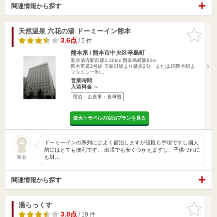
関連情報から探す
天然温泉 六花の湯 ドーミーイン熊本
お気に入
りに追加
3.6点
/ 5 件
熊本県 / 熊本市中央区辛島町
新水前寺駅前駅2.36km
西辛島町駅82m
熊本市電2号線 辛島町駅より徒歩2分、またはJR熊本駅よ
りタクシー利…
営業時間
入浴料金 ～
宿泊
お食事・食事処
楽天トラベルの宿泊プランを見る
ドーミーインの系列にはよく宿泊しますが値段も手頃ですし個人
的にはとても便利です。 出張でも安くつかえますし、子供づれに
も対…
匿名
関連情報から探す
湯らっくす
お気に入
りに追加
3.8点
/ 19 件