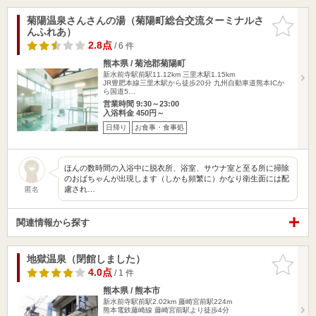
菊陽温泉さんさんの湯（菊陽町総合交流ターミナルさ
お気に入
んふれあ）
りに追加
2.8点
/ 6 件
熊本県 / 菊池郡菊陽町
新水前寺駅前駅11.12km
三里木駅1.15km
JR豊肥本線三里木駅から徒歩20分 九州自動車道熊本ICか
ら国道5…
営業時間 9:30～23:00
入浴料金 450円～
日帰り
お食事・食事処
ほんの数時間の入浴中に脱衣所、浴室、サウナ室と至る所に掃除
のおばちゃんが出現します（しかも頻繁に）かなり衛生面には配
慮され…
匿名
関連情報から探す
地獄温泉（閉館しました）
お気に入
りに追加
4.0点
/ 1 件
熊本県 / 熊本市
新水前寺駅前駅2.02km
藤崎宮前駅224m
熊本電鉄藤崎線 藤崎宮前駅より徒歩4分