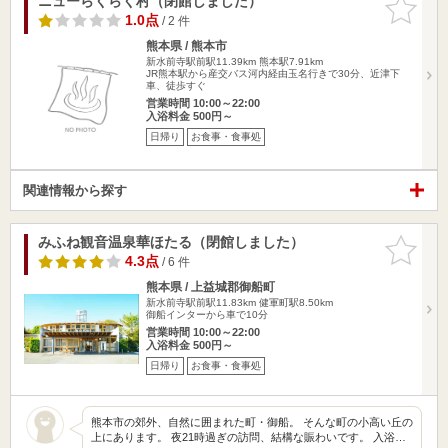
ニューらくらく村（閉館しました）
お気に入
りに追加
1.0点
/ 2 件
熊本県 / 熊本市
新水前寺駅前駅11.39km
熊本駅7.91km
JR熊本駅から産交バス河内経由玉名行きで30分、近津下
車、徒歩すぐ
営業時間 10:00～22:00
入浴料金 500円～
日帰り
お食事・食事処
関連情報から探す
みふね観音温泉華ほたる（閉館しました）
お気に入
りに追加
4.3点
/ 6 件
熊本県 / 上益城郡御船町
新水前寺駅前駅11.83km
健軍町駅8.50km
御船インターから車で10分
営業時間 10:00～22:00
入浴料金 500円～
日帰り
お食事・食事処
熊本市の郊外、自然に囲まれた町・御船。 そんな町の小高い丘の
上にあります。 夜21時過ぎの訪問、結構な賑わいです。 入浴…