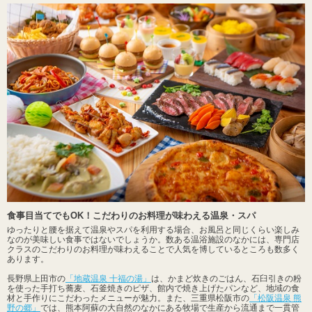
食事目当てでもOK！こだわりのお料理が味わえる温泉・スパ
ゆったりと腰を据えて温泉やスパを利用する場合、お風呂と同じくらい楽しみ
なのが美味しい食事ではないでしょうか。数ある温浴施設のなかには、専門店
クラスのこだわりのお料理が味わえることで人気を博しているところも数多く
あります。
長野県上田市の
「地蔵温泉 十福の湯」
は、かまど炊きのごはん、石臼引きの粉
を使った手打ち蕎麦、石釜焼きのピザ、館内で焼き上げたパンなど、地域の食
材と手作りにこだわったメニューが魅力。また、三重県松阪市の
「松阪温泉 熊
野の郷」
では、熊本阿蘇の大自然のなかにある牧場で生産から流通まで一貫管