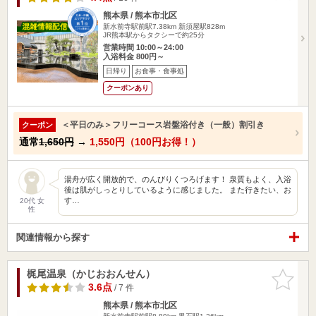
熊本県 / 熊本市北区
新水前寺駅前駅7.38km
新須屋駅828m
JR熊本駅からタクシーで約25分
営業時間 10:00～24:00
入浴料金 800円～
日帰り
お食事・食事処
クーポンあり
＜平日のみ＞フリーコース岩盤浴付き（一般）割引き
クーポン
通常
1,650円
→
1,550円（100円お得！）
湯舟が広く開放的で、のんびりくつろげます！ 泉質もよく、入浴
後は肌がしっとりしているように感じました。 また行きたい、お
す…
20代 女
性
関連情報から探す
梶尾温泉（かじおおんせん）
お気に入
りに追加
3.6点
/ 7 件
熊本県 / 熊本市北区