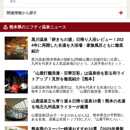
匿名
関連情報から探す
熊本県のニフティ温泉ニュース
黒川温泉「耕きちの湯」日帰り入浴レビュー！202
4年に再開した名湯を大浴場・家族風呂ともに徹底
紹介
黒川温泉(熊本県南小国町)は阿蘇山麓の北端付近に位置し、
九州を代表する人気温泉地のひとつ。入浴手形が大ヒット
し、各宿の趣の異なる露天風呂をめぐることで知られていま
す。
「山鹿灯籠浪漫・百華百彩」は温泉街を彩る和ライ
トアップ！見所を徹底紹介【熊本】
中でも「耕きち(こうきち)の湯」は露天風呂を持たないもの
の、風情ある内湯を楽しめる日帰り温泉施設。自然災害によ
山鹿温泉(熊本県山鹿市)は、九州を代表する名湯のひとつ。
り一度廃業しましたが、2024年10月に営業再開。数多くの
毎年２月の金土曜日限定で、「山鹿灯籠浪漫・百華百彩」
温泉ファンに注目される名湯です。
（やまがとうろうろまん・ひゃっかひゃくさい）が開催され
ます。和傘や竹、ろうそくなどを用いて、和情緒たっぷりの
山鹿温泉立ち寄り湯＆日帰り温泉10選！熊本の名湯
ライトアップが無料で楽しめます。
を地元九州温泉ライターが厳選
今回は再開した耕きちの湯を訪問し、全浴室(男女別大浴
2025年は、2月7～8日・14～15日・21～22日・28～3月1
場・家族風呂)を徹底紹介します！
山鹿温泉(読み方：やまがおんせん)は、熊本県北の平野部に
日、の合計8日間開催。今回は地元九州在住の筆者が、その
ある名湯。湯量は全国トップ10に入り、“山鹿千軒たらいな
見所を徹底紹介。併せて、その他イベントや立ち寄り湯も併
し”と唄われる程。また、“乙女の柔肌”とも称される柔らかな
せてご紹介します。
泉質であり、お湯の良さにも定評があります。
熊本県のスーパー銭湯おすすめ10選 【2025年最新