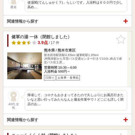
使湯閣(てんしゅかく？)」らしいです。入浴料は６００円で少し
高め…
匿名
関連情報から探す
健軍の湯 一休（閉館しました）
お気に入
りに追加
3.9点
/ 17 件
熊本県 / 熊本市東区
新水前寺駅前駅4.65km
健軍町駅1.95km
JR熊本駅から市営バス交通センター行きで10分､終点で産
交バス佐土原…
営業時間 10:30～4:00
入浴料金 500円～
日帰り
お食事・食事処
帰省して、コロナもおさまってきたので久しぶりにお風呂行きた
いなと思い行ってみたらなんと撤去作業中で！どこにも詳しく閉
店のお…
40代 女
性
関連情報から探す