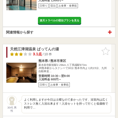
入浴料金 1,000円～
日帰り
宿泊
お食事・食事処
楽天トラベルの宿泊プランを見る
関連情報から探す
天然江津湖温泉 ばってんの湯
お気に入
りに追加
3.1点
/ 10 件
熊本県 / 熊本市東区
新水前寺駅前駅2.29km
八丁馬場駅973m
JR熊本駅からタクシーで30分 熊本市内より約15分、九州
自動車道…
営業時間 10:30～翌8:00
入浴料金 600円～
日帰り
お食事・食事処
よく利用しますが今日は土曜なのて多かったです、浴室内は広く
ストレス無く入浴出来ます！入浴セットを持って行くと低価格で
利用で…
30代 男
性