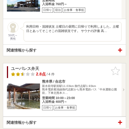
営業時間
入浴料金 760円～
日帰り
宿泊
お食事・食事処
利用日時・混雑状況 土曜日の昼間に日帰りで利用しました。土曜
日とあってそこそこの混雑状況です。 サウナの評価 高…
50代～
男性
関連情報から探す
ユーパレス弁天
お気に入
りに追加
2.8点
/ 4 件
熊本県 / 合志市
新水前寺駅前駅11.03km
御代志駅1.93km
熊本電鉄菊池線御代志駅から熊本電鉄バス「中央運動公園
前」下車北熊本ス…
営業時間 10:00～23:00
入浴料金 400円～
日帰り
お食事・食事処
関連情報から探す