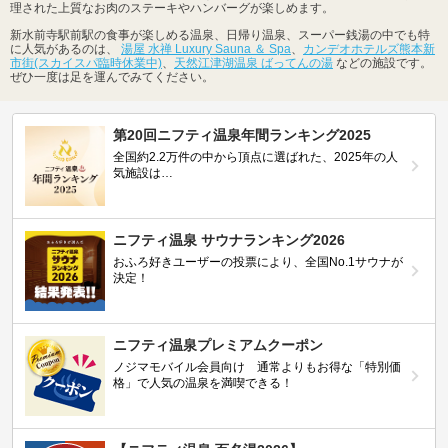
理された上質なお肉のステーキやハンバーグが楽しめます。
新水前寺駅前駅の食事が楽しめる温泉、日帰り温泉、スーパー銭湯の中でも特
に人気があるのは、
湯屋 水禅 Luxury Sauna ＆ Spa
、
カンデオホテルズ熊本新
市街(スカイスパ臨時休業中)
、
天然江津湖温泉 ばってんの湯
などの施設です。
ぜひ一度は足を運んでみてください。
第20回ニフティ温泉年間ランキング2025
全国約2.2万件の中から頂点に選ばれた、2025年の人
気施設は…
ニフティ温泉 サウナランキング2026
おふろ好きユーザーの投票により、全国No.1サウナが
決定！
ニフティ温泉プレミアムクーポン
ノジマモバイル会員向け 通常よりもお得な「特別価
格」で人気の温泉を満喫できる！