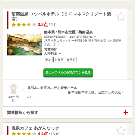
菊南温泉 ユウベルホテル（旧 ロマネスクリゾート菊
お気に入
南）
りに追加
3.8点
/ 5 件
熊本県 / 熊本市北区 / 菊南温泉
新水前寺駅前駅7.34km
新須屋駅767m
JR熊本駅よりタクシー利用30分 熊本市中心部（水道町交
差点）より…
営業時間
入浴料金 ～
宿泊
お食事・食事処
楽天トラベルの宿泊プランを見る
北熊本の住宅地に佇む豪華ホテル
熊本県熊本市北区、合志市との境近く
の…
40代 男
性
関連情報から探す
温泉カフェ あがんなっせ
お気に入
りに追加
4.4点
/ 16 件