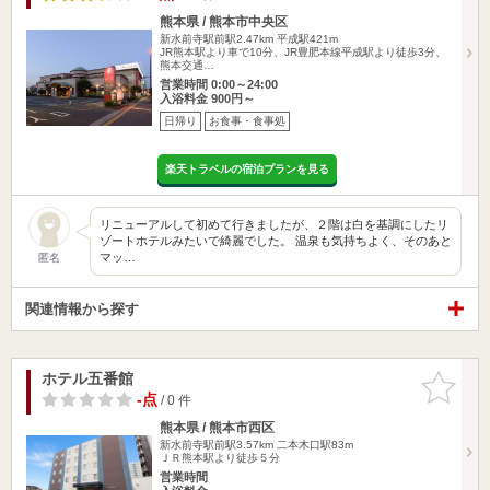
熊本県 / 熊本市中央区
新水前寺駅前駅2.47km
平成駅421m
JR熊本駅より車で10分、JR豊肥本線平成駅より徒歩3分、
熊本交通…
営業時間 0:00～24:00
入浴料金 900円～
日帰り
お食事・食事処
楽天トラベルの宿泊プランを見る
リニューアルして初めて行きましたが、２階は白を基調にしたリ
ゾートホテルみたいで綺麗でした。 温泉も気持ちよく、そのあと
マッ…
匿名
関連情報から探す
ホテル五番館
お気に入
りに追加
-点
/ 0 件
熊本県 / 熊本市西区
新水前寺駅前駅3.57km
二本木口駅83m
ＪＲ熊本駅より徒歩５分
営業時間