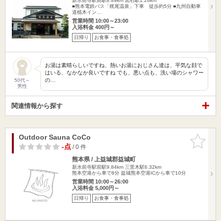
新水前寺駅前駅8.89km
黒石駅1.26km
■熊本電鉄バス「梶尾温泉」下車 徒歩約5分 ■九州自動車
道植木イン…
営業時間 10:00～23:00
入浴料金 400円～
日帰り
お食事・食事処
お湯は素晴らしいですね、熱いお湯におじさん達は、平気な顔で
はいる、なかなか良いですね でも、悪い点も、洗い場のシャワー
の…
50代～
男性
関連情報から探す
Outdoor Sauna CoCo
お気に入
りに追加
-点
/ 0 件
熊本県 / 上益城郡益城町
新水前寺駅前駅9.84km
三里木駅6.32km
熊本空港から車で8分 益城熊本空港ICから車で10分
営業時間 10:00～26:00
入浴料金 5,000円～
日帰り
お食事・食事処