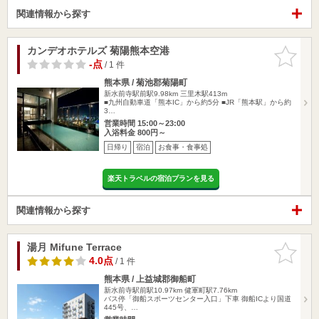
関連情報から探す
カンデオホテルズ 菊陽熊本空港
お気に入
りに追加
-点
/ 1 件
熊本県 / 菊池郡菊陽町
新水前寺駅前駅9.98km
三里木駅413m
■九州自動車道「熊本IC」から約5分 ■JR「熊本駅」から約
3…
営業時間 15:00～23:00
入浴料金 800円～
日帰り
宿泊
お食事・食事処
楽天トラベルの宿泊プランを見る
関連情報から探す
湯月 Mifune Terrace
お気に入
りに追加
4.0点
/ 1 件
熊本県 / 上益城郡御船町
新水前寺駅前駅10.97km
健軍町駅7.76km
バス停「御船スポーツセンター入口」下車 御船ICより国道
445号、…