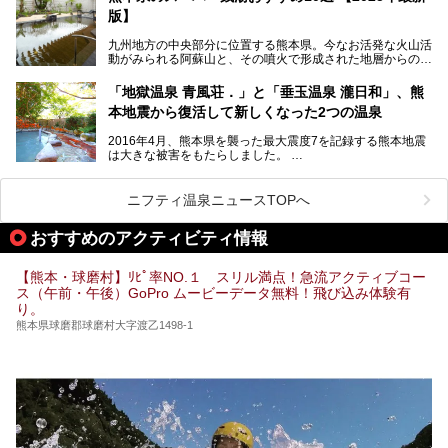
版】
今回は地元九州の温泉ライターの私が実際に入浴した中か
ら、山鹿温泉の旅館やホテルの立ち寄り湯・日帰り入浴施
九州地方の中央部分に位置する熊本県。今なお活発な火山活
設・家族風呂の3パターンに分類し、合計10施設を厳選して
動がみられる阿蘇山と、その噴火で形成された地層からの湧
ご紹介。ぜひ、湯めぐりの参考にして下さいね！
水が多くあることから「火の国」「水の国」とも呼ばれま
す。
「地獄温泉 青風荘．」と「垂玉温泉 瀧日和」、熊
そんな熊本県は、県内の至るところから温泉が湧いている温
本地震から復活して新しくなった2つの温泉
泉県でもあります。山鹿温泉、玉名温泉、黒川温泉、人吉温
泉など有名な温泉地だけでなく、市街地にも天然温泉が湧き
2016年4月、熊本県を襲った最大震度7を記録する熊本地震
出すスーパー銭湯が豊富です。なかでも注目のスーパー銭湯
は大きな被害をもたらしました。
をピックアップしました。
阿蘇山麓の南阿蘇村の「地獄温泉 清風荘」、そして「清風
荘」から400mほど離れた「垂玉（たるたま）温泉 山口旅
ニフティ温泉ニュースTOPへ
館」の2軒は、この地震による土砂崩れなどのために、一時
期は孤立状態に。もしかしたらこの時のニュースで、「地獄
おすすめのアクティビティ情報
温泉」と「垂玉温泉」の名前を知った人もいるかもしれませ
ん。
【熊本・球磨村】ﾘﾋﾟ率NO.１ スリル満点！急流アクティブコー
この2軒は今どうなっているのでしょうか。実は現在は「地
ス（午前・午後）GoPro ムービーデータ無料！飛び込み体験有
獄温泉 青風荘．」「垂玉温泉 瀧日和」として営業を再開し
り。
ています。2021年に現地を訪問してきましたのでレポート
します。
熊本県球磨郡球磨村大字渡乙1498-1