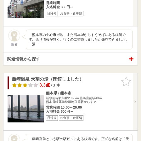
営業時間
入浴料金 360円～
日帰り
お食事・食事処
熊本市の中心市街地、また熊本城からすぐそばにある銭湯で
す。余り情報が無く、行くのに難儀しましたが発見できました。
湯…
匿名
関連情報から探す
藤崎温泉 天望の湯（閉館しました）
お気に入
りに追加
3.3点
/ 3 件
熊本県 / 熊本市
新水前寺駅前駅2.09km
藤崎宮前駅43m
熊本電鉄藤崎線藤崎宮前駅からすぐ
営業時間 10:00～26:00
入浴料金 600円～
日帰り
お食事・食事処
藤崎宮前という駅の駅ビルにある銭湯です。正式な名前は「天