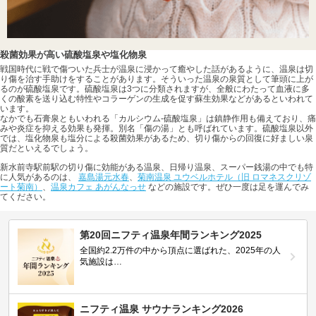
殺菌効果が高い硫酸塩泉や塩化物泉
戦国時代に戦で傷ついた兵士が温泉に浸かって癒やした話があるように、温泉は切
り傷を治す手助けをすることがあります。そういった温泉の泉質として筆頭に上が
るのが硫酸塩泉です。硫酸塩泉は3つに分類されますが、全般にわたって血液に多
くの酸素を送り込む特性やコラーゲンの生成を促す蘇生効果などがあるといわれて
います。
なかでも石膏泉ともいわれる「カルシウム-硫酸塩泉」は鎮静作用も備えており、痛
みや炎症を抑える効果も発揮。別名「傷の湯」とも呼ばれています。硫酸塩泉以外
では、塩化物泉も塩分による殺菌効果があるため、切り傷からの回復に好ましい泉
質だといえるでしょう。
新水前寺駅前駅の切り傷に効能がある温泉、日帰り温泉、スーパー銭湯の中でも特
に人気があるのは、
嘉島湯元水春
、
菊南温泉 ユウベルホテル（旧 ロマネスクリゾ
ート菊南）
、
温泉カフェ あがんなっせ
などの施設です。ぜひ一度は足を運んでみ
てください。
第20回ニフティ温泉年間ランキング2025
全国約2.2万件の中から頂点に選ばれた、2025年の人
気施設は…
ニフティ温泉 サウナランキング2026