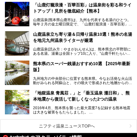
す。
「山鹿灯籠浪漫・百華百彩」は温泉街を彩る和ライ
トアップ！見所を徹底紹介【熊本】
中でも「耕きち(こうきち)の湯」は露天風呂を持たないもの
の、風情ある内湯を楽しめる日帰り温泉施設。自然災害によ
山鹿温泉(熊本県山鹿市)は、九州を代表する名湯のひとつ。
り一度廃業しましたが、2024年10月に営業再開。数多くの
毎年２月の金土曜日限定で、「山鹿灯籠浪漫・百華百彩」
温泉ファンに注目される名湯です。
（やまがとうろうろまん・ひゃっかひゃくさい）が開催され
ます。和傘や竹、ろうそくなどを用いて、和情緒たっぷりの
山鹿温泉立ち寄り湯＆日帰り温泉10選！熊本の名湯
ライトアップが無料で楽しめます。
を地元九州温泉ライターが厳選
今回は再開した耕きちの湯を訪問し、全浴室(男女別大浴
2025年は、2月7～8日・14～15日・21～22日・28～3月1
場・家族風呂)を徹底紹介します！
山鹿温泉(読み方：やまがおんせん)は、熊本県北の平野部に
日、の合計8日間開催。今回は地元九州在住の筆者が、その
ある名湯。湯量は全国トップ10に入り、“山鹿千軒たらいな
見所を徹底紹介。併せて、その他イベントや立ち寄り湯も併
し”と唄われる程。また、“乙女の柔肌”とも称される柔らかな
せてご紹介します。
泉質であり、お湯の良さにも定評があります。
熊本県のスーパー銭湯おすすめ10選 【2025年最新
版】
今回は地元九州の温泉ライターの私が実際に入浴した中か
ら、山鹿温泉の旅館やホテルの立ち寄り湯・日帰り入浴施
九州地方の中央部分に位置する熊本県。今なお活発な火山活
設・家族風呂の3パターンに分類し、合計10施設を厳選して
動がみられる阿蘇山と、その噴火で形成された地層からの湧
ご紹介。ぜひ、湯めぐりの参考にして下さいね！
水が多くあることから「火の国」「水の国」とも呼ばれま
す。
「地獄温泉 青風荘．」と「垂玉温泉 瀧日和」、熊
そんな熊本県は、県内の至るところから温泉が湧いている温
本地震から復活して新しくなった2つの温泉
泉県でもあります。山鹿温泉、玉名温泉、黒川温泉、人吉温
泉など有名な温泉地だけでなく、市街地にも天然温泉が湧き
2016年4月、熊本県を襲った最大震度7を記録する熊本地震
出すスーパー銭湯が豊富です。なかでも注目のスーパー銭湯
は大きな被害をもたらしました。
をピックアップしました。
阿蘇山麓の南阿蘇村の「地獄温泉 清風荘」、そして「清風
荘」から400mほど離れた「垂玉（たるたま）温泉 山口旅
ニフティ温泉ニュースTOPへ
館」の2軒は、この地震による土砂崩れなどのために、一時
期は孤立状態に。もしかしたらこの時のニュースで、「地獄