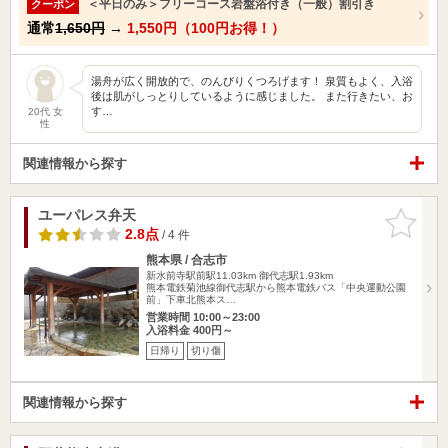
＜平日のみ＞フリーコース岩盤浴付き（一般）割引き
クーポン
通常
1,650円
→
1,550円（100円お得！）
湯舟が広く開放的で、のんびりくつろげます！ 泉質もよく、入浴
後は肌がしっとりしているように感じました。 また行きたい、お
す…
20代 女
性
関連情報から探す
ユーパレス弁天
お気に入
りに追加
2.8点
/ 4 件
熊本県 / 合志市
新水前寺駅前駅11.03km
御代志駅1.93km
熊本電鉄菊池線御代志駅から熊本電鉄バス「中央運動公園
前」下車北熊本ス…
営業時間 10:00～23:00
入浴料金 400円～
日帰り
切り傷
関連情報から探す