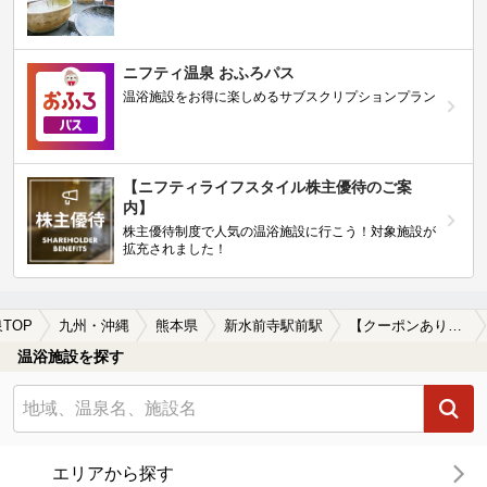
ニフティ温泉 おふろパス
温浴施設をお得に楽しめるサブスクリプションプラン
【ニフティライフスタイル株主優待のご案
内】
株主優待制度で人気の温浴施設に行こう！対象施設が
拡充されました！
TOP
九州・沖縄
熊本県
新水前寺駅前駅
【クーポンあり】切り傷に効能がある新水前寺駅前駅近くの温泉、日帰り温泉、スーパー銭湯おすすめ
温浴施設を探す
エリアから探す