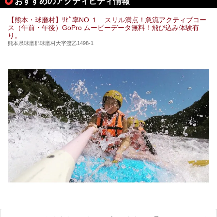
おすすめのアクティビティ情報
温泉」と「垂玉温泉」の名前を知った人もいるかもしれませ
ん。
【熊本・球磨村】ﾘﾋﾟ率NO.１ スリル満点！急流アクティブコー
この2軒は今どうなっているのでしょうか。実は現在は「地
ス（午前・午後）GoPro ムービーデータ無料！飛び込み体験有
獄温泉 青風荘．」「垂玉温泉 瀧日和」として営業を再開し
り。
ています。2021年に現地を訪問してきましたのでレポート
します。
熊本県球磨郡球磨村大字渡乙1498-1