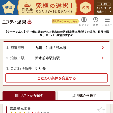
購入済チケットはこちら
ログイン
履歴
メニュー
【クーポンあり】切り傷に効能がある新水前寺駅前駅(熊本県)近くの温泉、日帰り温
泉、スーパー銭湯おすすめ
1. 都道府県
九州・沖縄 / 熊本県
2. 沿線・駅
新水前寺駅前駅
3. こだわり条件
切り傷
こだわり条件を変更する
リストから探す
地図から探す
嘉島湯元水春
お気に入
りに追加