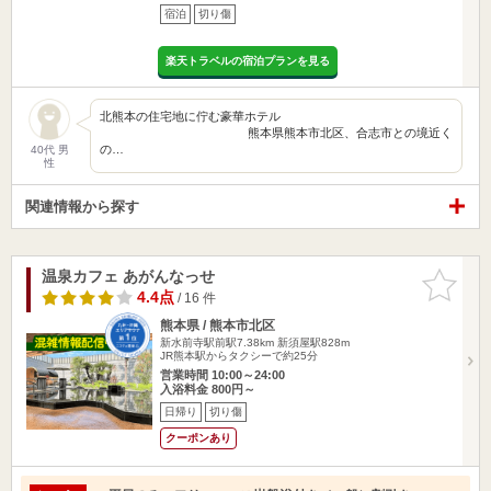
宿泊
切り傷
楽天トラベルの宿泊プランを見る
北熊本の住宅地に佇む豪華ホテル
熊本県熊本市北区、合志市との境近く
の…
40代 男
性
関連情報から探す
温泉カフェ あがんなっせ
お気に入
りに追加
4.4点
/ 16 件
熊本県 / 熊本市北区
新水前寺駅前駅7.38km
新須屋駅828m
JR熊本駅からタクシーで約25分
営業時間 10:00～24:00
入浴料金 800円～
日帰り
切り傷
クーポンあり