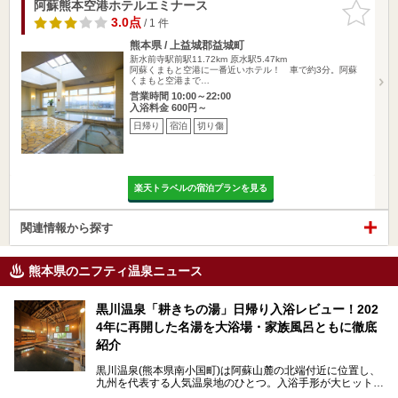
阿蘇熊本空港ホテルエミナース
お気に入
りに追加
3.0点
/ 1 件
熊本県 / 上益城郡益城町
新水前寺駅前駅11.72km
原水駅5.47km
阿蘇くまもと空港に一番近いホテル！ 車で約3分。阿蘇
くまもと空港まで…
営業時間 10:00～22:00
入浴料金 600円～
日帰り
宿泊
切り傷
楽天トラベルの宿泊プランを見る
関連情報から探す
熊本県のニフティ温泉ニュース
黒川温泉「耕きちの湯」日帰り入浴レビュー！202
4年に再開した名湯を大浴場・家族風呂ともに徹底
紹介
黒川温泉(熊本県南小国町)は阿蘇山麓の北端付近に位置し、
九州を代表する人気温泉地のひとつ。入浴手形が大ヒット
し、各宿の趣の異なる露天風呂をめぐることで知られていま