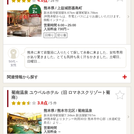
4.0点
/ 16 件
熊本県 / 上益城郡嘉島町
新水前寺駅前駅6.67km
健軍町駅4.78km
JR熊本駅からは、市電とバスによりお越しいただけます。
御船インターよ…
営業時間 6:00～25:00
入浴料金 730円～
日帰り
切り傷
熊本に来て岩盤浴に入りたくて探して水春に来ました、女性専用
があり驚きました。とても気持ち良く汗をかきました。土曜日、
日曜日…
50代～
女性
関連情報から探す
菊南温泉 ユウベルホテル（旧 ロマネスクリゾート菊
お気に入
南）
りに追加
3.8点
/ 5 件
熊本県 / 熊本市北区 / 菊南温泉
新水前寺駅前駅7.34km
新須屋駅767m
JR熊本駅よりタクシー利用30分 熊本市中心部（水道町交
差点）より…
営業時間
入浴料金 ～