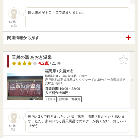
露天風呂がトロトロで温まりました。
50代～
女性
関連情報から探す
天然の湯 あおき温泉
お気に入
りに追加
4.2点
/ 21 件
福岡県 / 久留米市
塩塚駅10.78km
大溝駅3.86km
鹿児島本線羽犬塚駅よりタクシーで約25分九州自動車道八
女ICより約3…
営業時間 10:00～22:00
入浴料金 600円～
日帰り
お食事・食事処
家内と2人で行きました。お湯 施設 清潔さ良かったと思いま
す、ただ、家内いわく露天風呂でのマナーが良くない、おしゃべ
りがう…
50代～
男性