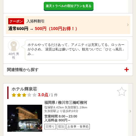
楽天トラベルの宿泊プランを見る
入浴料割引
クーポン
通常
600円
→
500円（100円お得！）
ホテルやってるだけあって、アメニティは充実してる。ロッカー
が小さめ。 湯質は私は嫌いでない。観光ついでに「ひとっ風呂」
み…
40代 男
性
関連情報から探す
ホテル輝泉荘
お気に入
りに追加
3.0点
/ 1 件
福岡県 / 柳川市三橋町柳河
塩塚駅4.42km
矢加部駅1.19km
矢加部駅より徒歩約16分
営業時間 8:00～23:00
入浴料金 800円～
日帰り
宿泊
お食事・食事処