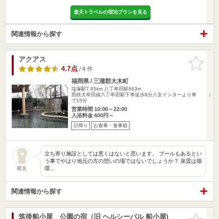
楽天トラベルの宿泊プランを見る
関連情報から探す
アクアス
お気に入
りに追加
4.7点
/ 4 件
福岡県 / 三潴郡大木町
塩塚駅7.65km
八丁牟田駅663m
西鉄大牟田線八丁牟田駅下車徒歩8分八女インターより車
で15分
営業時間 10:00～22:00
入浴料金 600円～
日帰り
お食事・食事処
立ち寄り施設としては悪くはないと思います。 プールもあるとい
う事でやはり地元の方の憩いの場ではないでしょうか？ 泉質は循
環…
匿名
関連情報から探す
筑後船小屋 公園の宿（旧 ヘルシーパル 船小屋)
お気に入