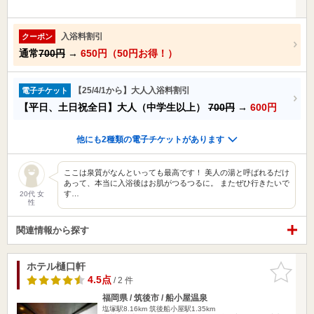
入浴料割引
クーポン
通常
700円
→
650円（50円お得！）
【25/4/1から】大人入浴料割引
電子チケット
【平日、土日祝全日】大人（中学生以上）
700円
→
600円
他にも2種類の電子チケットがあります
ここは泉質がなんといっても最高です！ 美人の湯と呼ばれるだけ
あって、本当に入浴後はお肌がつるつるに。 またぜひ行きたいで
す…
20代 女
性
関連情報から探す
ホテル樋口軒
お気に入
りに追加
4.5点
/ 2 件
福岡県 / 筑後市 / 船小屋温泉
塩塚駅8.16km
筑後船小屋駅1.35km