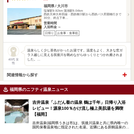
福岡県 / 大川市
塩塚駅9.92km
蒲池駅6.04km
西鉄天神大牟田線・西鉄柳川駅から西鉄バス昇開橋行きで
30分、終点下車…
営業時間
入浴料金 ～
日帰り
お食事・食事処
温泉らしく少し茶色がかったお湯です。温度もよく、大きな窓ガ
ラス越しに見える筑後川を眺めながらゆっくりとつかれ癒されま
した。…
40代 女
性
関連情報から探す
福岡県のニフティ温泉ニュース
吉井温泉「ふだん着の温泉 鶴は千年」日帰り入浴
レビュー！源泉100％かけ流し極上美肌湯を満喫
【福岡】
吉井温泉(福岡県うきは市)は、筑後川温泉と共に県内唯一の
国民保養温泉地に指定された名湯。近隣にある原鶴温泉の観
光地風情と異なり、長閑な田園地帯に佇む小さな温泉地で