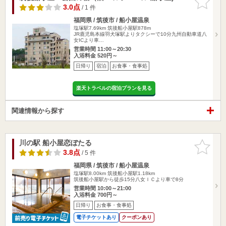
りに追加
3.0点
/ 1 件
福岡県 / 筑後市 / 船小屋温泉
塩塚駅7.69km
筑後船小屋駅878m
JR鹿児島本線羽犬塚駅よりタクシーで10分九州自動車道八
女ICより車…
営業時間 11:00～20:30
入浴料金 520円～
日帰り
宿泊
お食事・食事処
楽天トラベルの宿泊プランを見る
関連情報から探す
川の駅 船小屋恋ぼたる
お気に入
りに追加
3.8点
/ 5 件
福岡県 / 筑後市 / 船小屋温泉
塩塚駅8.00km
筑後船小屋駅1.18km
筑後船小屋駅から徒歩15分八女ＩＣより車で8分
営業時間 10:00～21:00
入浴料金 700円～
日帰り
お食事・食事処
電子チケットあり
クーポンあり