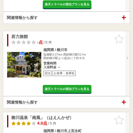
楽天トラベルの宿泊プランを見る
関連情報から探す
若力旅館
お気に入
りに追加
-点
/ 0 件
福岡県 / 柳川市
塩塚駅3.07km
西鉄柳川駅517m
西鉄柳川駅より徒歩にて約８分
営業時間
入浴料金 ～
宿泊
お食事・食事処
楽天トラベルの宿泊プランを見る
関連情報から探す
柳川温泉「南風」（はえんかぜ）
お気に入
りに追加
4.0点
/ 5 件
福岡県 / 柳川市上宮永町