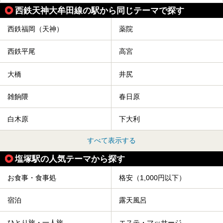
西鉄天神大牟田線の駅から同じテーマで探す
西鉄福岡（天神）
薬院
西鉄平尾
高宮
大橋
井尻
雑餉隈
春日原
白木原
下大利
すべて表示する
塩塚駅の人気テーマから探す
お食事・食事処
格安（1,000円以下）
宿泊
露天風呂
ひとり旅・一人旅
エステ・マッサージ