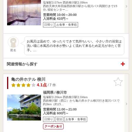
塩塚駅3.07km
西鉄柳川駅2.09km
西鉄天神大牟田線西鉄柳川駅から堀川バス両開行きで15
分､福祉センター…
営業時間 10:00～20:00
入浴料金 410円～
日帰り
お食事・食事処
お風呂は温めで、ゆったりできて気持ちいい。 小さい方の浴室は
洗い場に水風呂の冷水が勢いよく流れて来るため足元が冷たく苦
手。…
匿名
関連情報から探す
亀の井ホテル 柳川
お気に入
りに追加
4.1点
/ 7 件
福岡県 / 柳川市
塩塚駅3.26km
西鉄柳川駅2.04km
西鉄柳川駅（西口）から亀の井ホテル柳川行き堀川バスで
約3km（約15…
営業時間 11:00～21:00
入浴料金 600円～
日帰り
宿泊
お食事・食事処
クーポンあり