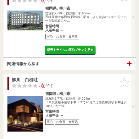
-点
/ 0 件
福岡県 / 柳川市
塩塚駅2.60km
西鉄柳川駅106m
西鉄天神大牟田線 西鉄柳川駅東口より徒歩にて約１分／九
州自動車道みや…
営業時間
入浴料金 ～
宿泊
お食事・食事処
楽天トラベルの宿泊プランを見る
関連情報から探す
柳川 白柳荘
お気に入
りに追加
-点
/ 0 件
福岡県 / 柳川市
塩塚駅2.77km
西鉄柳川駅654m
ＪＲ筑後船小屋駅下車バスで20分又は西鉄柳川駅下車徒歩
10分／九州縦…
営業時間
入浴料金 ～
宿泊
お食事・食事処