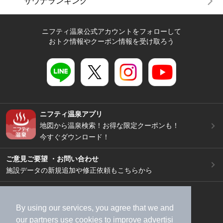
サウナランキング
ニフティ温泉公式アカウントをフォローして
おトク情報やクーポン情報を受け取ろう
ニフティ温泉アプリ
地図から温泉検索！お得な限定クーポンも！
今すぐダウンロード！
ご意見ご要望 ・お問い合わせ
施設データの新規追加や修正依頼もこちらから
スマートフォン
/
PC
加盟店募集（資料請求）
広告出稿のご案内
By using our services, you agree that we and
our
partners
use cookies to improve advertisi
利用規約
ライフスタイルMEMBERS+規約