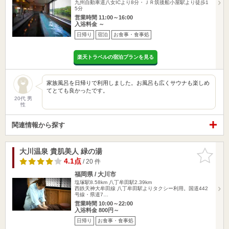
九州自動車道八女ICより8分・ＪＲ筑後船小屋駅より徒歩1
5分
営業時間 11:00～16:00
入浴料金 ～
日帰り
宿泊
お食事・食事処
楽天トラベルの宿泊プランを見る
家族風呂を日帰りで利用しました。お風呂も広くサウナも楽しめ
てとても良かったです。
20代 男
性
関連情報から探す
大川温泉 貴肌美人 緑の湯
お気に入
りに追加
4.1点
/ 20 件
福岡県 / 大川市
塩塚駅8.58km
八丁牟田駅2.39km
西鉄天神大牟田線 八丁牟田駅よりタクシー利用。国道442
号線・県道7…
営業時間 10:00～22:00
入浴料金 800円～
日帰り
お食事・食事処