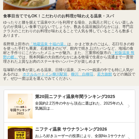
食事目当てでもOK！こだわりのお料理が味わえる温泉・スパ
ゆったりと腰を据えて温泉やスパを利用する場合、お風呂と同じくらい楽しみ
なのが美味しい食事ではないでしょうか。数ある温浴施設のなかには、専門店
クラスのこだわりのお料理が味わえることで人気を博しているところも数多く
あります。
長野県上田市の
「地蔵温泉 十福の湯」
は、かまど炊きのごはん、石臼引きの粉
を使った手打ち蕎麦、石釜焼きのピザ、館内で焼き上げたパンなど、地域の食
材と手作りにこだわったメニューが魅力。また、三重県松阪市の
「松阪温泉 熊
野の郷」
では、熊本阿蘇の大自然のなかにある牧場で生産から流通まで一貫管
理された上質なお肉のステーキやハンバーグが楽しめます。
塩塚駅の食事が楽しめる温泉、日帰り温泉、スーパー銭湯の中でも特に人気が
あるのは、
ホテルルートイン柳川駅前
、
柳川 白柳荘
、
若力旅館
などの施設で
す。ぜひ一度は足を運んでみてください。
第20回ニフティ温泉年間ランキング2025
全国約2.2万件の中から頂点に選ばれた、2025年の人
気施設は…
ニフティ温泉 サウナランキング2026
おふろ好きユーザーの投票により、全国No.1サウナが