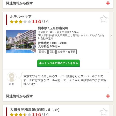
関連情報から探す
ホテルセキア
お気に入
りに追加
3.3点
/ 3 件
熊本県 / 玉名郡南関町
塩塚駅11.99km
新大牟田駅2.50km
JR大牟田駅/西鉄大牟田駅より無料シャトルバス約30分九
州自動車道南…
営業時間 11:00～21:00
入浴料金 800円～
日帰り
宿泊
お食事・食事処
楽天トラベルの宿泊プランを見る
家族でワイワイ楽しめるスーパー銭湯ならぬスーパーホテルで
す。外には大きなプールがあって、そこから直接水着のまま大浴
場へ行け…
匿名
関連情報から探す
大川昇開橋温泉(閉館しました)
お気に入
りに追加
3.9点
/ 8 件