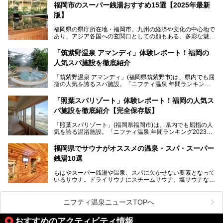
す。
福岡市のスーパー銭湯おすすめ15選【2025年最新
版】
「ふだん着の温泉 鶴は千年」は、吉井温泉にある日帰り入
浴施設。源泉100％かけ流しの極上美肌湯を楽しめ、近隣の
福岡県の県庁所在地・福岡市。九州の経済や文化の中心地で
住民や温泉ファンに愛され続けています。今回は筆者自ら日
あり、アジア各国への玄関口としての顔もある、多彩な魅力
帰り入浴し、自慢の温泉を中心に詳細レビューします！
をもつ大都市です。
「筑紫野温泉 アマンディ」体験レポート！福岡の
そんな福岡市は、スーパー銭湯も多種多彩。玄界灘を眺めら
人気スパ施設を徹底紹介
れるリゾート気分満点のスーパー銭湯から、繁華街近くのレ
トロな銭湯、泉質自慢の天然温泉まで、福岡市で行ってみた
「筑紫野温泉 アマンディ」(福岡県筑紫野市)は、県内でも屈
いスーパー銭湯を一挙ご紹介します。
指の人気を誇るスパ施設。「ニフティ温泉 年間ランキング2
022」では、福岡県岩盤浴部門第１位を獲得。いつも多くの
入浴客で賑わっています。
「照葉スパリゾート」体験レポート！福岡の人気ス
パ施設を徹底紹介【完全保存版】
そこで今回は、ニフティ温泉ライターである筆者が現地訪
問。週替わりで男女入替制の温泉・サウナや岩盤浴・VIPル
「照葉スパリゾート」(福岡県福岡市)は、県内でも屈指の人
ーム・併設するレストランを体験し、それらの全貌を徹底紹
気を誇る温浴施設。「ニフティ温泉 年間ランキング2023」
介します！
では福岡県総合第３位を獲得し、平日・土日を問わず多くの
常連客で賑わっています。
福岡県でサウナがオススメの温泉・スパ・スーパー
銭湯10選
そこで今回は、ニフティ温泉ライターである筆者が現地体
験。超人気の岩盤房(岩盤浴)をはじめ、スパ＆サウナ・アミ
もはやスーパー銭湯や温泉、スパに欠かせない要素となって
ューズメント・宿泊施設・グルメ・その他施設まで、多彩な
いるサウナ。ドライサウナにスチームサウナ、塩サウナな
る全貌と魅力を徹底紹介します！
ど、いくつか異なるタイプが楽しめたり、水風呂や外気浴ス
ペース、ロウリュウなど、心ゆくまで楽しむためのサービス
が充実した施設も多くみられます。
ニフティ温泉ニュースTOPへ
今回はそんなサウナにこだわった、福岡県内のオススメ温
泉・銭湯・スパを10件紹介したいと思います！
おすすめのアクティビティ情報