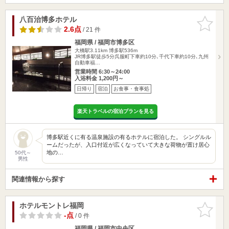
八百治博多ホテル
お気に入
りに追加
2.6点
/ 21 件
福岡県 / 福岡市博多区
大橋駅3.11km
博多駅536m
JR博多駅徒歩5分呉服町下車約10分､千代下車約10分､九州
自動車福…
営業時間 6:30～24:00
入浴料金 1,200円～
日帰り
宿泊
お食事・食事処
楽天トラベルの宿泊プランを見る
博多駅近くに有る温泉施設の有るホテルに宿泊した。 シングルル
ームだったが、入口付近が広くなっていて大きな荷物が置け居心
地の…
50代～
男性
関連情報から探す
ホテルモントレ福岡
お気に入
りに追加
-点
/ 0 件
福岡県 / 福岡市中央区