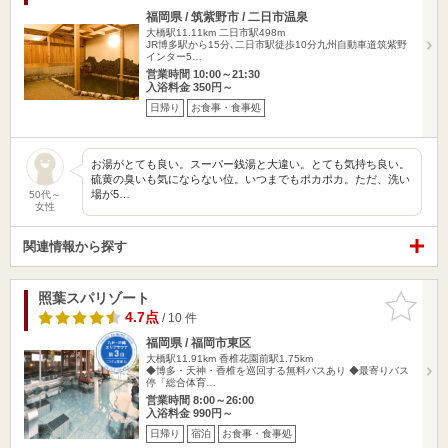
福岡県 / 筑紫野市 / 二日市温泉
大橋駅11.11km
二日市駅498m
JR博多駅から15分､二日市駅徒歩10分九州自動車道筑紫野
インター5…
営業時間 10:00～21:30
入浴料金 350円～
日帰り
お食事・食事処
お湯がとても良い。スーパー銭湯と大違い。とても気持ち良い。
硫黄の臭いも気にならない位。いつまでもポカポカ。ただ、洗い
場が5…
50代～
女性
関連情報から探す
照葉スパリゾート
お気に入
りに追加
4.7点
/ 10 件
福岡県 / 福岡市東区
大橋駅11.91km
香椎花園前駅1.75km
◆博多・天神・香椎を巡回する無料バスあり ◆最寄りバス
停「総合体育…
営業時間 8:00～26:00
入浴料金 990円～
日帰り
宿泊
お食事・食事処