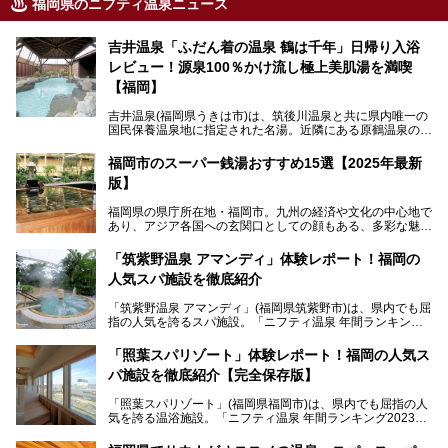
福岡県のニフティ温泉ニュース
吉井温泉「ふだん着の温泉 鶴は千年」日帰り入浴
レビュー！源泉100％かけ流し極上美肌湯を満喫
【福岡】
吉井温泉(福岡県うきは市)は、筑後川温泉と共に県内唯一の
国民保養温泉地に指定された名湯。近隣にある原鶴温泉の観
光地風情と異なり、長閑な田園地帯に佇む小さな温泉地で
す。
福岡市のスーパー銭湯おすすめ15選【2025年最新
版】
「ふだん着の温泉 鶴は千年」は、吉井温泉にある日帰り入
浴施設。源泉100％かけ流しの極上美肌湯を楽しめ、近隣の
福岡県の県庁所在地・福岡市。九州の経済や文化の中心地で
住民や温泉ファンに愛され続けています。今回は筆者自ら日
あり、アジア各国への玄関口としての顔もある、多彩な魅力
帰り入浴し、自慢の温泉を中心に詳細レビューします！
をもつ大都市です。
「筑紫野温泉 アマンディ」体験レポート！福岡の
そんな福岡市は、スーパー銭湯も多種多彩。玄界灘を眺めら
人気スパ施設を徹底紹介
れるリゾート気分満点のスーパー銭湯から、繁華街近くのレ
トロな銭湯、泉質自慢の天然温泉まで、福岡市で行ってみた
「筑紫野温泉 アマンディ」(福岡県筑紫野市)は、県内でも屈
いスーパー銭湯を一挙ご紹介します。
指の人気を誇るスパ施設。「ニフティ温泉 年間ランキング2
022」では、福岡県岩盤浴部門第１位を獲得。いつも多くの
入浴客で賑わっています。
「照葉スパリゾート」体験レポート！福岡の人気ス
パ施設を徹底紹介【完全保存版】
そこで今回は、ニフティ温泉ライターである筆者が現地訪
問。週替わりで男女入替制の温泉・サウナや岩盤浴・VIPル
「照葉スパリゾート」(福岡県福岡市)は、県内でも屈指の人
ーム・併設するレストランを体験し、それらの全貌を徹底紹
気を誇る温浴施設。「ニフティ温泉 年間ランキング2023」
介します！
では福岡県総合第３位を獲得し、平日・土日を問わず多くの
常連客で賑わっています。