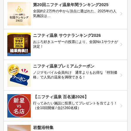
第20回ニフティ温泉年間ランキング2025
全国約2.2万件の中から頂点に選ばれた、2025年の人
気施設は…
ニフティ温泉 サウナランキング2026
おふろ好きユーザーの投票により、全国No.1サウナが
決定！
ニフティ温泉プレミアムクーポン
ノジマモバイル会員向け 通常よりもお得な「特別価
格」で人気の温泉を満喫できる！
【ニフティ温泉 百名湯2026】
行ってみたい施設に投票してプレゼントを当てよう！
（全10回開催 / 合計260名様）
岩盤浴特集