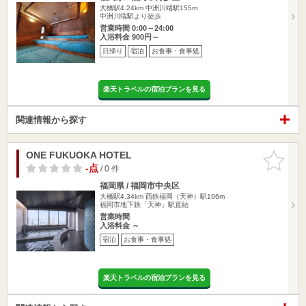
大橋駅4.24km
中洲川端駅155m
中洲川端駅より徒歩
営業時間 0:00～24:00
入浴料金 900円～
日帰り
宿泊
お食事・食事処
楽天トラベルの宿泊プランを見る
関連情報から探す
ONE FUKUOKA HOTEL
お気に入
りに追加
-点
/ 0 件
福岡県 / 福岡市中央区
大橋駅4.34km
西鉄福岡（天神）駅196m
福岡市地下鉄「天神」駅直結
営業時間
入浴料金 ～
宿泊
お食事・食事処
楽天トラベルの宿泊プランを見る