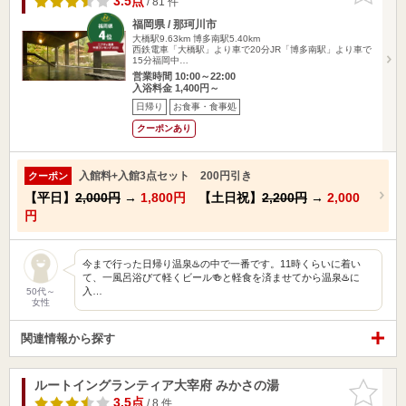
3.5点
/ 81 件
福岡県 / 那珂川市
大橋駅9.63km
博多南駅5.40km
西鉄電車「大橋駅」より車で20分JR「博多南駅」より車で
15分福岡中…
営業時間 10:00～22:00
入浴料金 1,400円～
日帰り
お食事・食事処
クーポンあり
入館料+入館3点セット 200円引き
クーポン
【平日】
2,000円
→
1,800円
【土日祝】
2,200円
→
2,000
円
今まで行った日帰り温泉♨️の中で一番です。11時くらいに着い
て、一風呂浴びて軽くビール🍻と軽食を済ませてから温泉♨️に
入…
50代～
女性
関連情報から探す
ルートイングランティア大宰府 みかさの湯
お気に入
りに追加
3.5点
/ 8 件