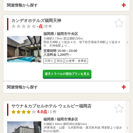
関連情報から探す
カンデオホテルズ福岡天神
お気に入
りに追加
-点
/ 0 件
福岡県 / 福岡市中央区
大橋駅3.73km
渡辺通駅296m
西鉄天神駅より徒歩４分、地下鉄空港線天神駅より徒歩９
分、天神南駅より…
営業時間 15:00～23:00
入浴料金 1,200円～
日帰り
宿泊
お食事・食事処
楽天トラベルの宿泊プランを見る
関連情報から探す
サウナ＆カプセルホテル ウェルビー福岡店
お気に入
りに追加
4.0点
/ 1 件
福岡県 / 福岡市博多区
大橋駅3.89km
櫛田神社前駅44m
JR東海道・山陽・九州新幹線・鹿児島本線 博多駅より徒歩
約10分福岡…