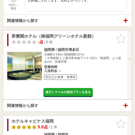
も綺麗にされてます。気持よかったです。
50代～
男性
関連情報から探す
萃豊閣ホテル（南福岡グリーンホテル新館）
お気に入
りに追加
-点
/ 0 件
福岡県 / 福岡市博多区
大橋駅3.58km
南福岡駅187m
ＪＲ博多駅より鹿児島本線下り3つ目の「南福岡」より徒
歩4分。快速停車…
営業時間
入浴料金 ～
宿泊
お食事・食事処
楽天トラベルの宿泊プランを見る
関連情報から探す
ホテルキャビナス福岡
お気に入
りに追加
5.0点
/ 1 件
福岡県 / 福岡市