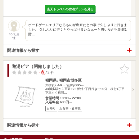
楽天トラベルの宿泊プランを見る
ボードゲームエリアなるものが出来たとの事で久しぶりに行きま
した。 久しぶりに行くとやっぱり良いなぁーと思いながら別館1
階…
40代 男
性
関連情報から探す
遊湯ピア（閉館しました）
お気に入
りに追加
-点
/ 2 件
福岡県 / 福岡市博多区
大橋駅2.44km
笹原駅995m
JR博多駅から西鉄バス板付7丁目行きで20分、板付4丁目
下車すぐ福岡…
営業時間 10:00～22:00
入浴料金 600円～
日帰り
お食事・食事処
関連情報から探す