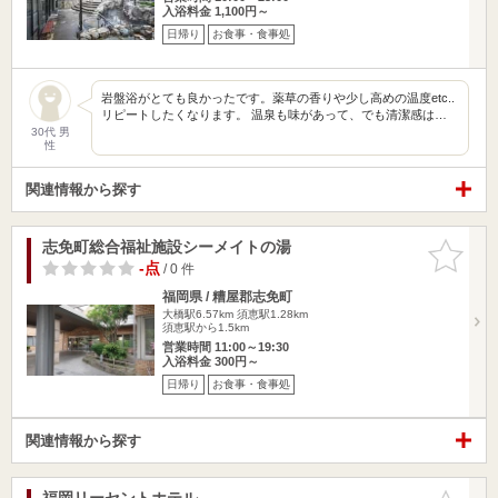
入浴料金 1,100円～
日帰り
お食事・食事処
岩盤浴がとても良かったです。薬草の香りや少し高めの温度etc..
リピートしたくなります。 温泉も味があって、でも清潔感は…
30代 男
性
関連情報から探す
志免町総合福祉施設シーメイトの湯
お気に入
りに追加
-点
/ 0 件
福岡県 / 糟屋郡志免町
大橋駅6.57km
須恵駅1.28km
須恵駅から1.5km
営業時間 11:00～19:30
入浴料金 300円～
日帰り
お食事・食事処
関連情報から探す
福岡リーセントホテル
お気に入