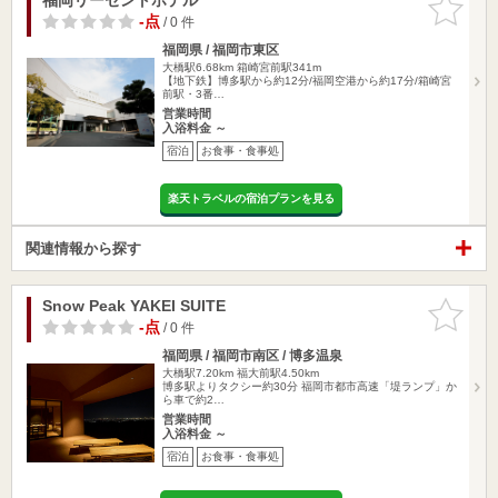
りに追加
-点
/ 0 件
福岡県 / 福岡市東区
大橋駅6.68km
箱崎宮前駅341m
【地下鉄】博多駅から約12分/福岡空港から約17分/箱崎宮
前駅・3番…
営業時間
入浴料金 ～
宿泊
お食事・食事処
楽天トラベルの宿泊プランを見る
関連情報から探す
Snow Peak YAKEI SUITE
お気に入
りに追加
-点
/ 0 件
福岡県 / 福岡市南区 / 博多温泉
大橋駅7.20km
福大前駅4.50km
博多駅よりタクシー約30分 福岡市都市高速「堤ランプ」か
ら車で約2…
営業時間
入浴料金 ～
宿泊
お食事・食事処