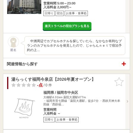
営業時間 5:00～23:00
入浴料金 2,000円～
日帰り
宿泊
お食事・食事処
楽天トラベルの宿泊プランを見る
中洲周辺でカプセルホテルを探していたら、なかなか有利なプ
ランのカプセルホテルを発見したので、じゃらんｎｅｔで宿泊予
約の上…
匿名
関連情報から探す
湯らっくす福岡今泉店【2026年夏オープン】
お気に入
りに追加
-点
/ 0 件
福岡県 / 福岡市中央区
大橋駅4.01km
薬院大通駅477m
・福岡市営七隈線「薬院大通駅」徒歩7分 ・西鉄天神大牟
田線「西鉄福…
営業時間
入浴料金 ～
日帰り
お食事・食事処