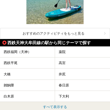
おすすめのアクティビティをもっと見る
西鉄天神大牟田線の駅から同じテーマで探す
西鉄福岡（天神）
薬院
西鉄平尾
高宮
大橋
井尻
雑餉隈
春日原
白木原
下大利
すべて表示する