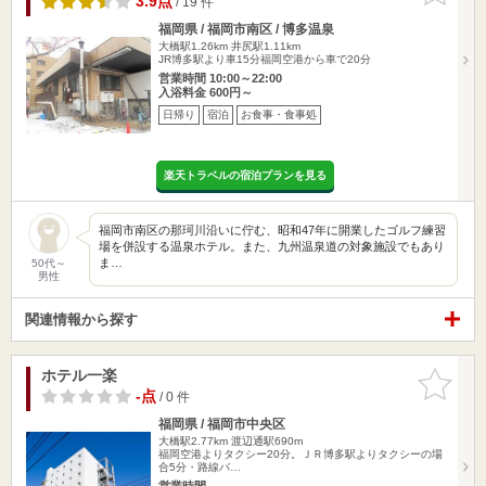
3.9点
/ 19 件
福岡県 / 福岡市南区 / 博多温泉
大橋駅1.26km
井尻駅1.11km
JR博多駅より車15分福岡空港から車で20分
営業時間 10:00～22:00
入浴料金 600円～
日帰り
宿泊
お食事・食事処
楽天トラベルの宿泊プランを見る
福岡市南区の那珂川沿いに佇む、昭和47年に開業したゴルフ練習
場を併設する温泉ホテル。また、九州温泉道の対象施設でもあり
ま…
50代～
男性
関連情報から探す
ホテル一楽
お気に入
りに追加
-点
/ 0 件
福岡県 / 福岡市中央区
大橋駅2.77km
渡辺通駅690m
福岡空港よりタクシー20分。ＪＲ博多駅よりタクシーの場
合5分・路線バ…
営業時間