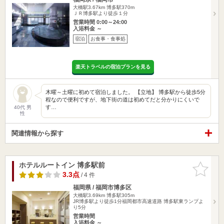
大橋駅3.67km
博多駅370m
ＪＲ博多駅より徒歩１分
営業時間 0:00～24:00
入浴料金 ～
宿泊
お食事・食事処
楽天トラベルの宿泊プランを見る
木曜～土曜に初めて宿泊しました。 【立地】 博多駅から徒歩5分
程なので便利ですが、地下街の道は初めてだと分かりにくいで
す…
40代 男
性
関連情報から探す
ホテルルートイン 博多駅前
お気に入
りに追加
3.3点
/ 4 件
福岡県 / 福岡市博多区
大橋駅3.69km
博多駅305m
JR博多駅より徒歩1分福岡都市高速道路 博多駅東ランプよ
り5分
営業時間
入浴料金 ～