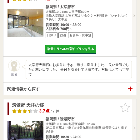
福岡県 / 太宰府市
大橋駅10.04km
太宰府駅800m
西鉄大宰府線 太宰府駅よりタクシー利用3分（シャトルバ
スあり）太宰府…
営業時間 10:00～22:00
入浴料金 700円～
日帰り
宿泊
お食事・食事処
楽天トラベルの宿泊プランを見る
太宰府天満宮にお参りに行き、帰りに寄りました。 良い天気でし
たが寒い日でした。 受付を済ませて入浴です。対応はとても丁寧
で…
匿名
関連情報から探す
筑紫野 天拝の郷
お気に入
りに追加
3.7点
/ 7 件
福岡県 / 筑紫野市
大橋駅10.18km
都府楼南駅1.85km
JR二日市駅より車で約8分九州自動車道 筑紫野ICより車で
約7分
営業時間 10:30～24:00