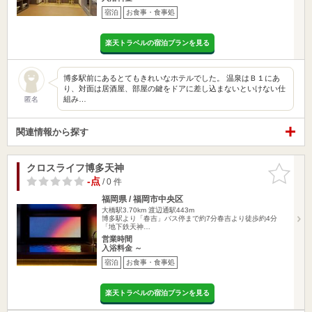
宿泊
お食事・食事処
楽天トラベルの宿泊プランを見る
博多駅前にあるとてもきれいなホテルでした。 温泉はＢ１にあ
り、対面は居酒屋、部屋の鍵をドアに差し込まないといけない仕
組み…
匿名
関連情報から探す
クロスライフ博多天神
お気に入
りに追加
-点
/ 0 件
福岡県 / 福岡市中央区
大橋駅3.70km
渡辺通駅443m
博多駅より「春吉」バス停まで約7分春吉より徒歩約4分
「地下鉄天神…
営業時間
入浴料金 ～
宿泊
お食事・食事処
楽天トラベルの宿泊プランを見る