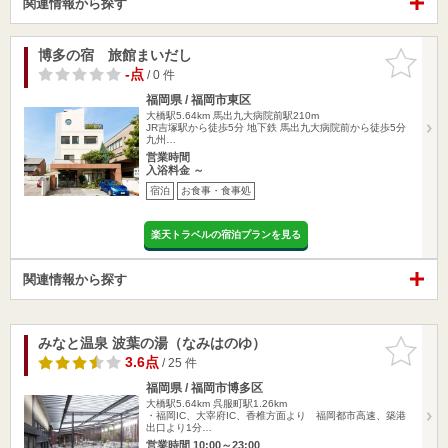
関連情報から探す
博多の宿 旅館まいだし
お気に入
りに追加
-点
/ 0 件
福岡県 / 福岡市東区
大橋駅5.64km
馬出九大病院前駅210m
JR吉塚駅から徒歩5分 地下鉄 馬出九大病院前から徒歩5分
九州…
営業時間
入浴料金 ～
宿泊
お食事・食事処
楽天トラベルの宿泊プランを見る
関連情報から探す
みなと温泉 波葉の湯（なみはのゆ）
お気に入
りに追加
3.6点
/ 25 件
福岡県 / 福岡市博多区
大橋駅5.64km
呉服町駅1.26km
・福岡IC、大宰府IC、香椎方面より 福岡都市高速、築港
出口より1分…
営業時間 10:00～23:00