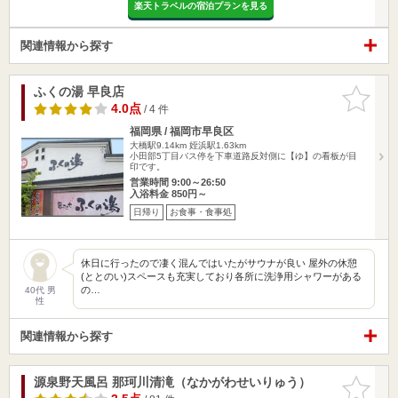
楽天トラベルの宿泊プランを見る
関連情報から探す
ふくの湯 早良店
お気に入
りに追加
4.0点
/ 4 件
福岡県 / 福岡市早良区
大橋駅9.14km
姪浜駅1.63km
小田部5丁目バス停を下車道路反対側に【ゆ】の看板が目
印です。
営業時間 9:00～26:50
入浴料金 850円～
日帰り
お食事・食事処
休日に行ったので凄く混んではいたがサウナが良い 屋外の休憩
(ととのい)スペースも充実しており各所に洗浄用シャワーがある
の…
40代 男
性
関連情報から探す
源泉野天風呂 那珂川清滝（なかがわせいりゅう）
お気に入
りに追加