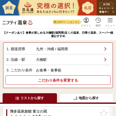
購入済チケットはこちら
ログイン
履歴
メニュー
【クーポンあり】食事が楽しめる大橋駅(福岡県)近くの温泉、日帰り温泉、スーパー銭
湯おすすめ
1. 都道府県
九州・沖縄 / 福岡県
2. 沿線・駅
大橋駅
3. こだわり条件
お食事・食事処
こだわり条件を変更する
リストから探す
地図から探す
博多温泉旅館 富士の苑
お気に入
りに追加