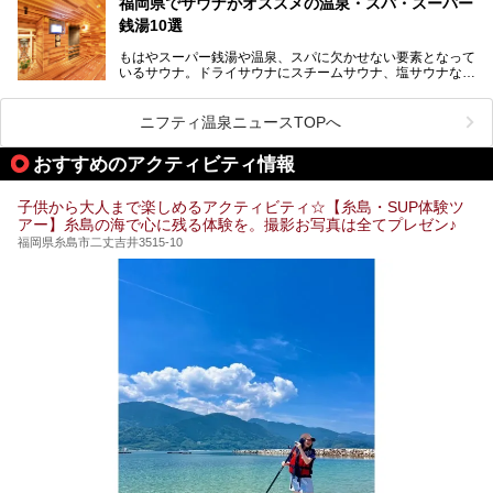
福岡県でサウナがオススメの温泉・スパ・スーパー
銭湯10選
そこで今回は、ニフティ温泉ライターである筆者が現地体
験。超人気の岩盤房(岩盤浴)をはじめ、スパ＆サウナ・アミ
もはやスーパー銭湯や温泉、スパに欠かせない要素となって
ューズメント・宿泊施設・グルメ・その他施設まで、多彩な
いるサウナ。ドライサウナにスチームサウナ、塩サウナな
る全貌と魅力を徹底紹介します！
ど、いくつか異なるタイプが楽しめたり、水風呂や外気浴ス
ペース、ロウリュウなど、心ゆくまで楽しむためのサービス
が充実した施設も多くみられます。
ニフティ温泉ニュースTOPへ
今回はそんなサウナにこだわった、福岡県内のオススメ温
泉・銭湯・スパを10件紹介したいと思います！
おすすめのアクティビティ情報
子供から大人まで楽しめるアクティビティ☆【糸島・SUP体験ツ
アー】糸島の海で心に残る体験を。撮影お写真は全てプレゼン♪
福岡県糸島市二丈吉井3515-10