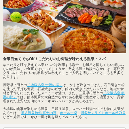
食事目当てでもOK！こだわりのお料理が味わえる温泉・スパ
ゆったりと腰を据えて温泉やスパを利用する場合、お風呂と同じくらい楽しみ
なのが美味しい食事ではないでしょうか。数ある温浴施設のなかには、専門店
クラスのこだわりのお料理が味わえることで人気を博しているところも数多く
あります。
長野県上田市の
「地蔵温泉 十福の湯」
は、かまど炊きのごはん、石臼引きの粉
を使った手打ち蕎麦、石釜焼きのピザ、館内で焼き上げたパンなど、地域の食
材と手作りにこだわったメニューが魅力。また、三重県松阪市の
「松阪温泉 熊
野の郷」
では、熊本阿蘇の大自然のなかにある牧場で生産から流通まで一貫管
理された上質なお肉のステーキやハンバーグが楽しめます。
大橋駅の食事が楽しめる温泉、日帰り温泉、スーパー銭湯の中でも特に人気が
あるのは、
博多温泉旅館 富士の苑
、
ホテル一楽
、
博多サンライトホテル檜乃扇
などの施設です。ぜひ一度は足を運んでみてください。