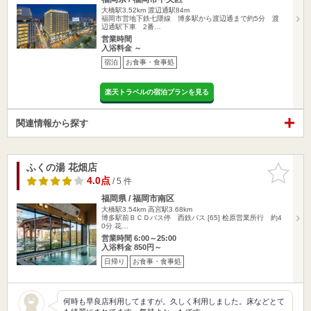
大橋駅3.52km
渡辺通駅84m
福岡市営地下鉄七隈線 博多駅から渡辺通まで約5分 渡
辺通駅下車 2番…
営業時間
入浴料金 ～
宿泊
お食事・食事処
楽天トラベルの宿泊プランを見る
関連情報から探す
ふくの湯 花畑店
お気に入
りに追加
4.0点
/ 5 件
福岡県 / 福岡市南区
大橋駅3.54km
高宮駅3.68km
博多駅前ＢＣＤバス停 西鉄バス [65] 桧原営業所行 約4
0分 花…
営業時間 6:00～25:00
入浴料金 850円～
日帰り
お食事・食事処
何時も早良店利用してますが。久しく利用しました。床などとて