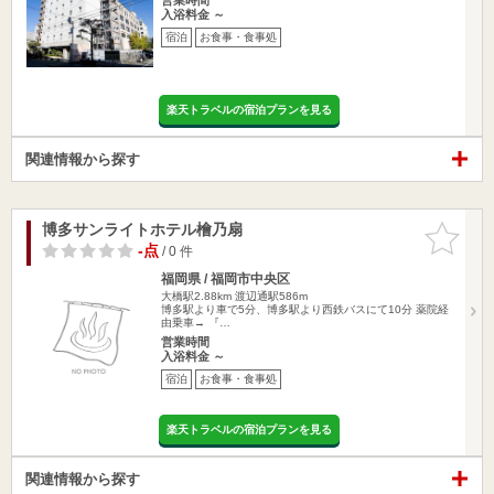
入浴料金 ～
宿泊
お食事・食事処
楽天トラベルの宿泊プランを見る
関連情報から探す
博多サンライトホテル檜乃扇
お気に入
りに追加
-点
/ 0 件
福岡県 / 福岡市中央区
大橋駅2.88km
渡辺通駅586m
博多駅より車で5分、博多駅より西鉄バスにて10分 薬院経
由乗車→ 『…
営業時間
入浴料金 ～
宿泊
お食事・食事処
楽天トラベルの宿泊プランを見る
関連情報から探す