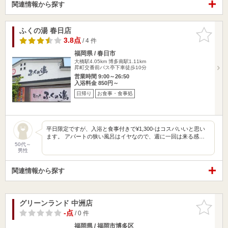
関連情報から探す
ふくの湯 春日店
お気に入
りに追加
3.8点
/ 4 件
福岡県 / 春日市
大橋駅4.05km
博多南駅1.11km
昇町交番前バス亭下車徒歩10分
営業時間 9:00～26:50
入浴料金 850円～
日帰り
お食事・食事処
平日限定ですが、入浴と食事付きで¥1,300-はコスパいいと思い
ます。 アパートの狭い風呂はイヤなので、週に一回は来る感…
50代～
男性
関連情報から探す
グリーンランド 中洲店
お気に入
りに追加
-点
/ 0 件
福岡県 / 福岡市博多区