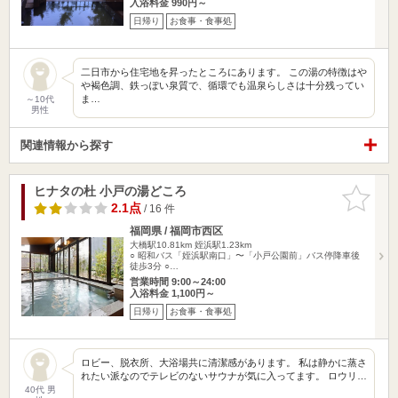
入浴料金 990円～
日帰り
お食事・食事処
二日市から住宅地を昇ったところにあります。 この湯の特徴はや
や褐色調、鉄っぽい泉質で、循環でも温泉らしさは十分残ってい
ま…
～10代
男性
関連情報から探す
ヒナタの杜 小戸の湯どころ
お気に入
りに追加
2.1点
/ 16 件
福岡県 / 福岡市西区
大橋駅10.81km
姪浜駅1.23km
○ 昭和バス「姪浜駅南口」〜「小戸公園前」バス停降車後
徒歩3分 ○…
営業時間 9:00～24:00
入浴料金 1,100円～
日帰り
お食事・食事処
ロビー、脱衣所、大浴場共に清潔感があります。 私は静かに蒸さ
れたい派なのでテレビのないサウナが気に入ってます。 ロウリ…
40代 男