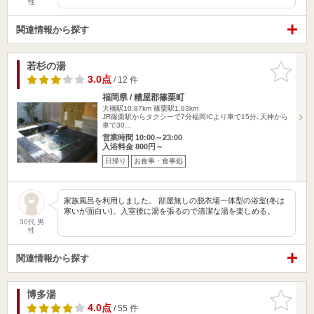
性
関連情報から探す
若杉の湯
お気に入
りに追加
3.0点
/ 12 件
福岡県 / 糟屋郡篠栗町
大橋駅10.87km
篠栗駅1.93km
JR篠栗駅からタクシーで7分福岡ICより車で15分､天神から
車で30…
営業時間 10:00～23:00
入浴料金 800円～
日帰り
お食事・食事処
家族風呂を利用しました。 部屋無しの脱衣場一体型の浴室(冬は
寒いが面白い)。入室後に湯を張るので清潔な湯を楽しめる。
30代 男
性
関連情報から探す
博多湯
お気に入
りに追加
4.0点
/ 55 件