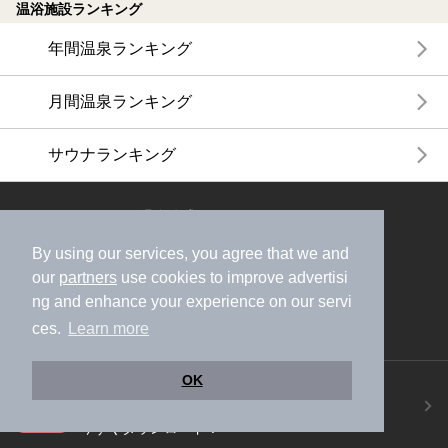
温浴施設ランキング
年間温泉ランキング
月間温泉ランキング
サウナランキング
ニフティ温泉公式アカウントをフォローして
おトク情報やクーポン情報を受け取ろう
By using our services, you agree that we and
our
partners
use cookies to improve advertisi
ng and enhance your experience on our servi
ces.
Learn more
OK
ニフティ温泉アプリ
地図から温泉検索！お得な限定クーポンも！
今すぐダウンロード！