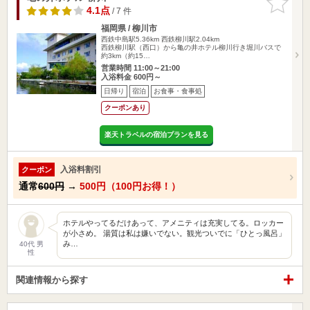
りに追加
4.1点
/ 7 件
福岡県 / 柳川市
西鉄中島駅5.36km
西鉄柳川駅2.04km
西鉄柳川駅（西口）から亀の井ホテル柳川行き堀川バスで
約3km（約15…
営業時間 11:00～21:00
入浴料金 600円～
日帰り
宿泊
お食事・食事処
クーポンあり
楽天トラベルの宿泊プランを見る
入浴料割引
クーポン
通常
600円
→
500円（100円お得！）
ホテルやってるだけあって、アメニティは充実してる。ロッカー
が小さめ。 湯質は私は嫌いでない。観光ついでに「ひとっ風呂」
み…
40代 男
性
関連情報から探す