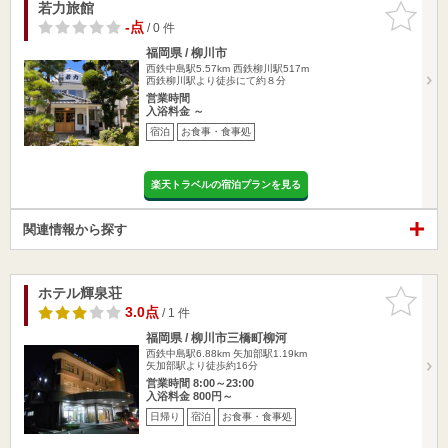
若力旅館
お気に入
りに追加
-点
/ 0 件
福岡県 / 柳川市
西鉄中島駅5.57km
西鉄柳川駅517m
西鉄柳川駅より徒歩にて約８分
営業時間
入浴料金 ～
宿泊
お食事・食事処
楽天トラベルの宿泊プランを見る
関連情報から探す
ホテル輝泉荘
お気に入
りに追加
3.0点
/ 1 件
福岡県 / 柳川市三橋町柳河
西鉄中島駅6.88km
矢加部駅1.19km
矢加部駅より徒歩約16分
営業時間 8:00～23:00
入浴料金 800円～
日帰り
宿泊
お食事・食事処