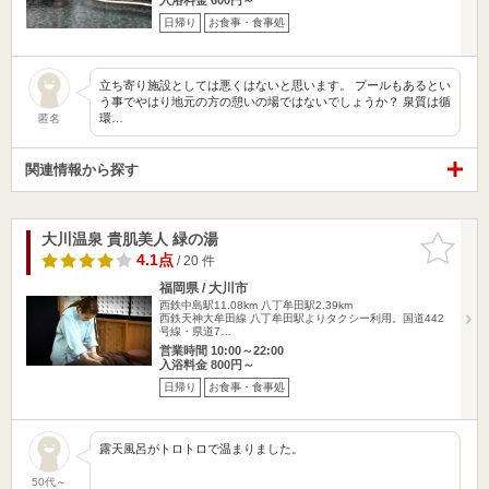
日帰り
お食事・食事処
立ち寄り施設としては悪くはないと思います。 プールもあるとい
う事でやはり地元の方の憩いの場ではないでしょうか？ 泉質は循
環…
匿名
関連情報から探す
大川温泉 貴肌美人 緑の湯
お気に入
りに追加
4.1点
/ 20 件
福岡県 / 大川市
西鉄中島駅11.08km
八丁牟田駅2.39km
西鉄天神大牟田線 八丁牟田駅よりタクシー利用。国道442
号線・県道7…
営業時間 10:00～22:00
入浴料金 800円～
日帰り
お食事・食事処
露天風呂がトロトロで温まりました。
50代～