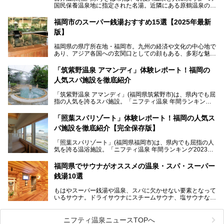
国民保養温泉地に指定された名湯。近隣にある原鶴温泉の観
光地風情と異なり、長閑な田園地帯に佇む小さな温泉地で
す。
福岡市のスーパー銭湯おすすめ15選【2025年最新
版】
「ふだん着の温泉 鶴は千年」は、吉井温泉にある日帰り入
浴施設。源泉100％かけ流しの極上美肌湯を楽しめ、近隣の
福岡県の県庁所在地・福岡市。九州の経済や文化の中心地で
住民や温泉ファンに愛され続けています。今回は筆者自ら日
あり、アジア各国への玄関口としての顔もある、多彩な魅力
帰り入浴し、自慢の温泉を中心に詳細レビューします！
をもつ大都市です。
「筑紫野温泉 アマンディ」体験レポート！福岡の
そんな福岡市は、スーパー銭湯も多種多彩。玄界灘を眺めら
人気スパ施設を徹底紹介
れるリゾート気分満点のスーパー銭湯から、繁華街近くのレ
トロな銭湯、泉質自慢の天然温泉まで、福岡市で行ってみた
「筑紫野温泉 アマンディ」(福岡県筑紫野市)は、県内でも屈
いスーパー銭湯を一挙ご紹介します。
指の人気を誇るスパ施設。「ニフティ温泉 年間ランキング2
022」では、福岡県岩盤浴部門第１位を獲得。いつも多くの
入浴客で賑わっています。
「照葉スパリゾート」体験レポート！福岡の人気ス
パ施設を徹底紹介【完全保存版】
そこで今回は、ニフティ温泉ライターである筆者が現地訪
問。週替わりで男女入替制の温泉・サウナや岩盤浴・VIPル
「照葉スパリゾート」(福岡県福岡市)は、県内でも屈指の人
ーム・併設するレストランを体験し、それらの全貌を徹底紹
気を誇る温浴施設。「ニフティ温泉 年間ランキング2023」
介します！
では福岡県総合第３位を獲得し、平日・土日を問わず多くの
常連客で賑わっています。
福岡県でサウナがオススメの温泉・スパ・スーパー
銭湯10選
そこで今回は、ニフティ温泉ライターである筆者が現地体
験。超人気の岩盤房(岩盤浴)をはじめ、スパ＆サウナ・アミ
もはやスーパー銭湯や温泉、スパに欠かせない要素となって
ューズメント・宿泊施設・グルメ・その他施設まで、多彩な
いるサウナ。ドライサウナにスチームサウナ、塩サウナな
る全貌と魅力を徹底紹介します！
ど、いくつか異なるタイプが楽しめたり、水風呂や外気浴ス
ペース、ロウリュウなど、心ゆくまで楽しむためのサービス
が充実した施設も多くみられます。
ニフティ温泉ニュースTOPへ