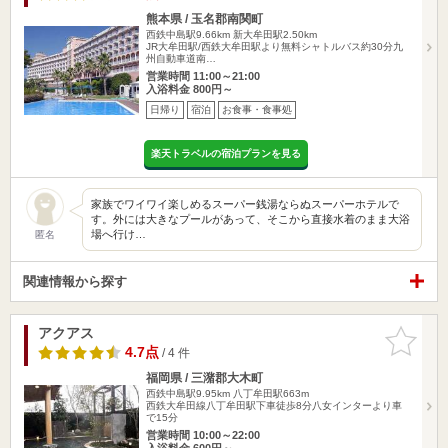
熊本県 / 玉名郡南関町
西鉄中島駅9.66km
新大牟田駅2.50km
JR大牟田駅/西鉄大牟田駅より無料シャトルバス約30分九
州自動車道南…
営業時間 11:00～21:00
入浴料金 800円～
日帰り
宿泊
お食事・食事処
楽天トラベルの宿泊プランを見る
家族でワイワイ楽しめるスーパー銭湯ならぬスーパーホテルで
す。外には大きなプールがあって、そこから直接水着のまま大浴
場へ行け…
匿名
関連情報から探す
アクアス
お気に入
りに追加
4.7点
/ 4 件
福岡県 / 三潴郡大木町
西鉄中島駅9.95km
八丁牟田駅663m
西鉄大牟田線八丁牟田駅下車徒歩8分八女インターより車
で15分
営業時間 10:00～22:00
入浴料金 600円～