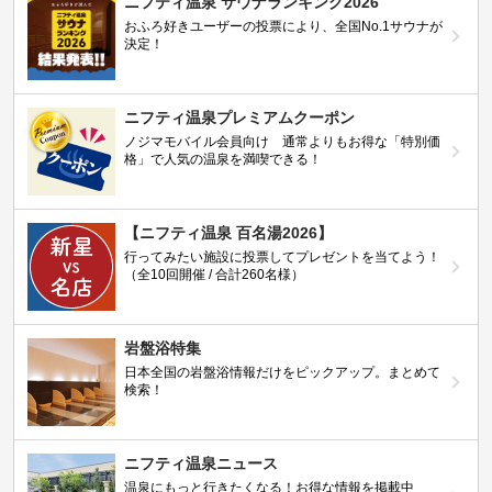
ニフティ温泉 サウナランキング2026
おふろ好きユーザーの投票により、全国No.1サウナが
決定！
ニフティ温泉プレミアムクーポン
ノジマモバイル会員向け 通常よりもお得な「特別価
格」で人気の温泉を満喫できる！
【ニフティ温泉 百名湯2026】
行ってみたい施設に投票してプレゼントを当てよう！
（全10回開催 / 合計260名様）
岩盤浴特集
日本全国の岩盤浴情報だけをピックアップ。まとめて
検索！
ニフティ温泉ニュース
温泉にもっと行きたくなる！お得な情報を掲載中