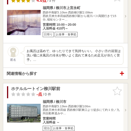
4.0点
/ 5 件
福岡県 / 柳川市上宮永町
西鉄中島駅5.10km
西鉄柳川駅2.09km
西鉄天神大牟田線西鉄柳川駅から堀川バス両開行きで15
分､福祉センター…
営業時間 10:00～20:00
入浴料金 410円～
日帰り
お食事・食事処
お風呂は温めで、ゆったりできて気持ちいい。 小さい方の浴室は
洗い場に水風呂の冷水が勢いよく流れて来るため足元が冷たく苦
手。…
匿名
関連情報から探す
ホテルルートイン柳川駅前
お気に入
りに追加
-点
/ 0 件
福岡県 / 柳川市
西鉄中島駅5.13km
西鉄柳川駅106m
西鉄天神大牟田線 西鉄柳川駅東口より徒歩にて約１分／九
州自動車道みや…
営業時間
入浴料金 ～
宿泊
お食事・食事処