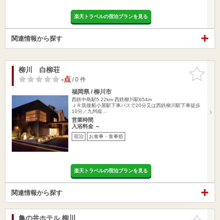
楽天トラベルの宿泊プランを見る
関連情報から探す
柳川 白柳荘
お気に入
りに追加
-点
/ 0 件
福岡県 / 柳川市
西鉄中島駅5.22km
西鉄柳川駅654m
ＪＲ筑後船小屋駅下車バスで20分又は西鉄柳川駅下車徒歩
10分／九州縦…
営業時間
入浴料金 ～
宿泊
お食事・食事処
楽天トラベルの宿泊プランを見る
関連情報から探す
亀の井ホテル 柳川
お気に入