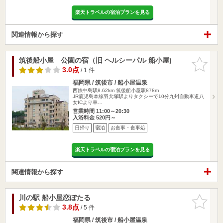
楽天トラベルの宿泊プランを見る
関連情報から探す
筑後船小屋 公園の宿（旧 ヘルシーパル 船小屋)
お気に入
りに追加
3.0点
/ 1 件
福岡県 / 筑後市 / 船小屋温泉
西鉄中島駅8.62km
筑後船小屋駅878m
JR鹿児島本線羽犬塚駅よりタクシーで10分九州自動車道八
女ICより車…
営業時間 11:00～20:30
入浴料金 520円～
日帰り
宿泊
お食事・食事処
楽天トラベルの宿泊プランを見る
関連情報から探す
川の駅 船小屋恋ぼたる
お気に入
りに追加
3.8点
/ 5 件
福岡県 / 筑後市 / 船小屋温泉