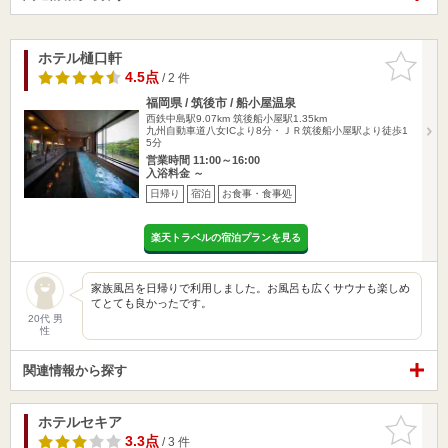
ホテル樋口軒
お気に入
りに追加
4.5点
/ 2 件
福岡県 / 筑後市 / 船小屋温泉
西鉄中島駅9.07km
筑後船小屋駅1.35km
九州自動車道八女ICより8分・ＪＲ筑後船小屋駅より徒歩1
5分
営業時間 11:00～16:00
入浴料金 ～
日帰り
宿泊
お食事・食事処
楽天トラベルの宿泊プランを見る
家族風呂を日帰りで利用しました。お風呂も広くサウナも楽しめ
てとても良かったです。
20代 男
性
関連情報から探す
ホテルセキア
お気に入
りに追加
3.3点
/ 3 件