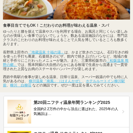
食事目当てでもOK！こだわりのお料理が味わえる温泉・スパ
ゆったりと腰を据えて温泉やスパを利用する場合、お風呂と同じくらい楽しみ
なのが美味しい食事ではないでしょうか。数ある温浴施設のなかには、専門店
クラスのこだわりのお料理が味わえることで人気を博しているところも数多く
あります。
長野県上田市の
「地蔵温泉 十福の湯」
は、かまど炊きのごはん、石臼引きの粉
を使った手打ち蕎麦、石釜焼きのピザ、館内で焼き上げたパンなど、地域の食
材と手作りにこだわったメニューが魅力。また、三重県松阪市の
「松阪温泉 熊
野の郷」
では、熊本阿蘇の大自然のなかにある牧場で生産から流通まで一貫管
理された上質なお肉のステーキやハンバーグが楽しめます。
西鉄中島駅の食事が楽しめる温泉、日帰り温泉、スーパー銭湯の中でも特に人
気があるのは、
柳川温泉「南風」（はえんかぜ）
、
ホテルルートイン柳川駅
前
、
柳川 白柳荘
などの施設です。ぜひ一度は足を運んでみてください。
第20回ニフティ温泉年間ランキング2025
全国約2.2万件の中から頂点に選ばれた、2025年の人
気施設は…