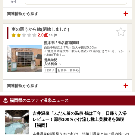
女性
関連情報から探す
南の関うから館(閉館しました)
お気に入
りに追加
2.0点
/ 4 件
熊本県 / 玉名郡南関町
西鉄中島駅11.77km
新大牟田駅5.00km
JR鹿児島本線大牟田駅から西鉄バス南関行きで40分、うか
ら館前下車す…
営業時間
入浴料金 ～
日帰り
お食事・食事処
関連情報から探す
福岡県のニフティ温泉ニュース
吉井温泉「ふだん着の温泉 鶴は千年」日帰り入浴
レビュー！源泉100％かけ流し極上美肌湯を満喫
【福岡】
吉井温泉(福岡県うきは市)は、筑後川温泉と共に県内唯一の