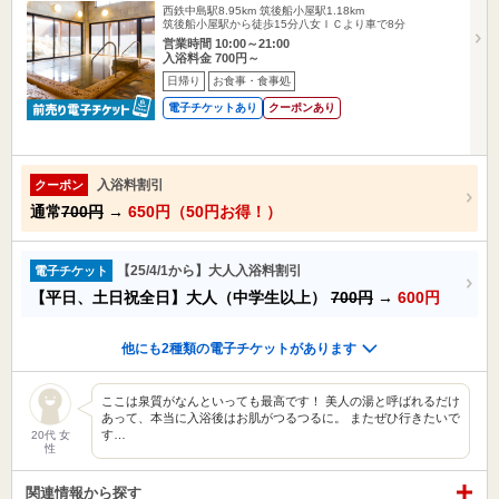
西鉄中島駅8.95km
筑後船小屋駅1.18km
筑後船小屋駅から徒歩15分八女ＩＣより車で8分
営業時間 10:00～21:00
入浴料金 700円～
日帰り
お食事・食事処
電子チケットあり
クーポンあり
入浴料割引
クーポン
通常
700円
→
650円（50円お得！）
【25/4/1から】大人入浴料割引
電子チケット
【平日、土日祝全日】大人（中学生以上）
700円
→
600円
他にも2種類の電子チケットがあります
ここは泉質がなんといっても最高です！ 美人の湯と呼ばれるだけ
あって、本当に入浴後はお肌がつるつるに。 またぜひ行きたいで
す…
20代 女
性
関連情報から探す