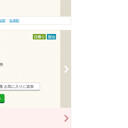
益駅
塩塚駅
日帰り
宿泊
7件
>
お気に入りに追加
る
>