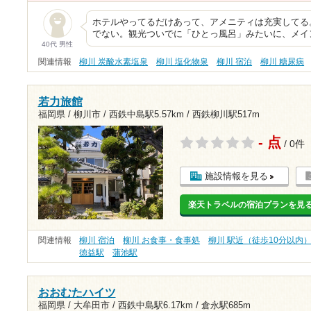
ホテルやってるだけあって、アメニティは充実してる
でない。観光ついでに「ひとっ風呂」みたいに、メイ
40代 男性
関連情報
柳川 炭酸水素塩泉
柳川 塩化物泉
柳川 宿泊
柳川 糖尿病
若力旅館
福岡県 / 柳川市 /
西鉄中島駅5.57km
/
西鉄柳川駅517m
- 点
/ 0件
施設情報を見る
楽天トラベルの宿泊プランを見
関連情報
柳川 宿泊
柳川 お食事・食事処
柳川 駅近（徒歩10分以内
徳益駅
蒲池駅
おおむたハイツ
福岡県 / 大牟田市 /
西鉄中島駅6.17km
/
倉永駅685m