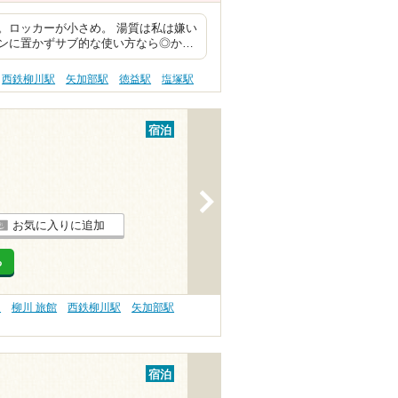
。ロッカーが小さめ。 湯質は私は嫌い
ンに置かずサブ的な使い方なら◎か…
西鉄柳川駅
矢加部駅
徳益駅
塩塚駅
宿泊
>
お気に入りに追加
る
）
柳川 旅館
西鉄柳川駅
矢加部駅
宿泊