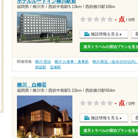
ホテルルートイン柳川駅前
福岡県 / 柳川市 /
西鉄中島駅5.13km
/
西鉄柳川駅106m
- 点
/ 0件
施設情報を見る
楽天トラベルの宿泊プランを見
関連情報
柳川 宿泊
柳川 お食事・食事処
柳川 駅近（徒歩10分以内
徳益駅
塩塚駅
柳川 白柳荘
福岡県 / 柳川市 /
西鉄中島駅5.22km
/
西鉄柳川駅654m
- 点
/ 0件
施設情報を見る
楽天トラベルの宿泊プランを見