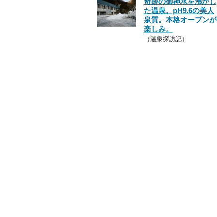
奇跡の御神水を沸かし
た温泉。pH9.6の美人
泉質。本格オープンが
楽しみ。
（温泉探訪記）