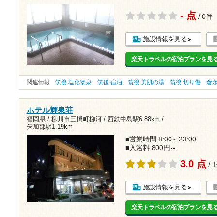
- 点
/ 0件
施設情報を見る
楽天トラベルの宿泊プランを見
関連情報
筑後 塩化物泉
筑後 宿泊
筑後 美肌の湯
筑後 切り傷
倉
ホテル輝泉荘
福岡県 / 柳川市三橋町柳河 /
西鉄中島駅6.88km
/
矢加部駅1.19km
■営業時間 8:00～23:00
■入浴料 800円～
3.0 点
/ 
施設情報を見る
楽天トラベルの宿泊プランを見