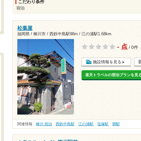
こだわり条件
宿泊
松葉屋
福岡県 / 柳川市 /
西鉄中島駅98m
/
江の浦駅1.68km
- 点
/ 0件
施設情報を見る
楽天トラベルの宿泊プランを見
関連情報
柳川 宿泊
西鉄中島駅
江の浦駅
塩塚駅
開駅