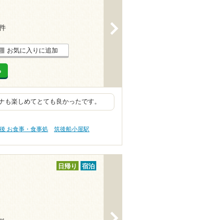
>
2件
お気に入りに追加
る
ナも楽しめてとても良かったです。
後 お食事・食事処
筑後船小屋駅
日帰り
宿泊
>