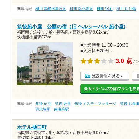
関連情報
柳川 炭酸水素塩泉
柳川 塩化物泉
柳川 宿泊
柳川 切り傷
筑後船小屋 公園の宿（旧 ヘルシーパル 船小屋)
福岡県 / 筑後市 / 船小屋温泉 /
西鉄中島駅8.62km
/
筑後船小屋駅878m
■営業時間 11:00～20:30
■入浴料 520円～
3.0 点
/ 
施設情報を見る
楽天トラベルの宿泊プランを見
関連情報
筑後 宿泊
筑後 絶景
筑後 エステ・マッサージ
筑後 お食
羽犬塚駅
南瀬高駅
ホテル樋口軒
福岡県 / 筑後市 / 船小屋温泉 /
西鉄中島駅9.07km
/
筑後船小屋駅1.35km