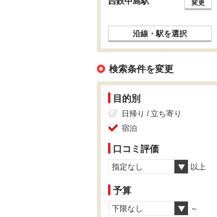
西鉄中島駅
変更
沿線・駅を選択
検索条件を変更
目的別
日帰り / 立ち寄り
宿泊
口コミ評価
指定なし
以上
予算
下限なし
～