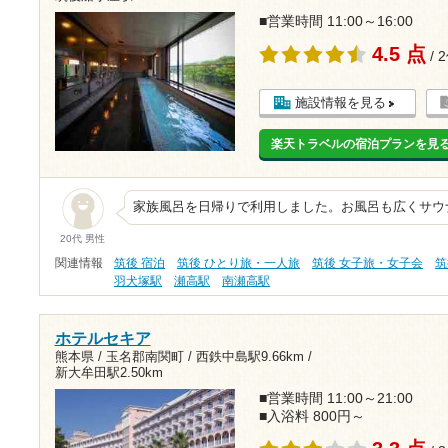
■営業時間 11:00～16:00
4.5 点
/ 
施設情報を見る
楽天トラベルの宿泊プランを見
家族風呂を日帰りで利用しました。お風呂も広くサウ
20代 男性
関連情報
筑後 宿泊
筑後 ひとり旅・一人旅
筑後 女子旅・女子会
筑
羽犬塚駅
瀬高駅
南瀬高駅
ホテルセキア
熊本県 / 玉名郡南関町 /
西鉄中島駅9.66km
/
新大牟田駅2.50km
■営業時間 11:00～21:00
■入浴料 800円～