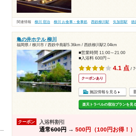
関連情報
柳川 宿泊
柳川 お食事・食事処
西鉄柳川駅
矢加部駅
徳
亀の井ホテル 柳川
福岡県 / 柳川市 /
西鉄中島駅5.36km
/
西鉄柳川駅2.04km
■営業時間 11:00～21:00
■入浴料 600円～
4.1 点
/ 
クーポンあり
施設情報を見る
楽天トラベルの宿泊プランを見
入浴料割引
クーポン
通常
600円
→
500円（100円お得！）