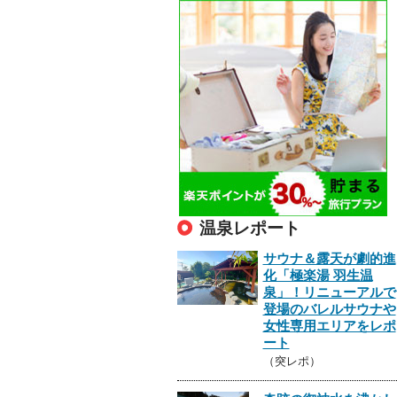
温泉レポート
サウナ＆露天が劇的進
化「極楽湯 羽生温
泉」！リニューアルで
登場のバレルサウナや
女性専用エリアをレポ
ート
（突レポ）