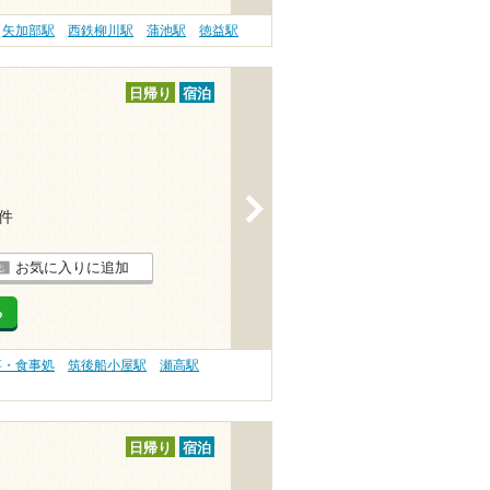
矢加部駅
西鉄柳川駅
蒲池駅
徳益駅
日帰り
宿泊
>
1件
お気に入りに追加
る
事・食事処
筑後船小屋駅
瀬高駅
日帰り
宿泊