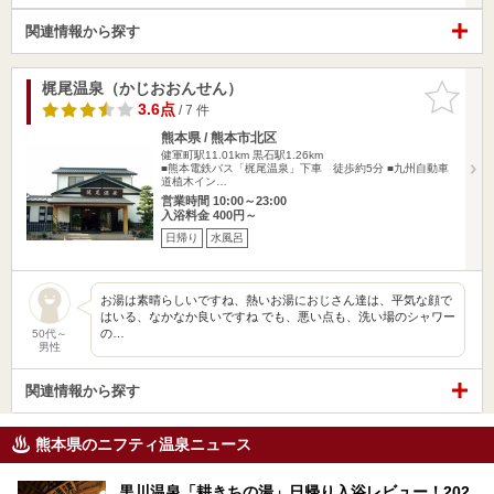
関連情報から探す
梶尾温泉（かじおおんせん）
お気に入
りに追加
3.6点
/ 7 件
熊本県 / 熊本市北区
健軍町駅11.01km
黒石駅1.26km
■熊本電鉄バス「梶尾温泉」下車 徒歩約5分 ■九州自動車
道植木イン…
営業時間 10:00～23:00
入浴料金 400円～
日帰り
水風呂
お湯は素晴らしいですね、熱いお湯におじさん達は、平気な顔で
はいる、なかなか良いですね でも、悪い点も、洗い場のシャワー
の…
50代～
男性
関連情報から探す
熊本県のニフティ温泉ニュース
黒川温泉「耕きちの湯」日帰り入浴レビュー！202