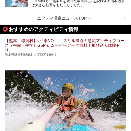
2016年4月、熊本県を襲った最大震度7を記録する熊本地震
出すスーパー銭湯が豊富です。なかでも注目のスーパー銭湯
は大きな被害をもたらしました。
をピックアップしました。
阿蘇山麓の南阿蘇村の「地獄温泉 清風荘」、そして「清風
荘」から400mほど離れた「垂玉（たるたま）温泉 山口旅
ニフティ温泉ニュースTOPへ
館」の2軒は、この地震による土砂崩れなどのために、一時
期は孤立状態に。もしかしたらこの時のニュースで、「地獄
おすすめのアクティビティ情報
温泉」と「垂玉温泉」の名前を知った人もいるかもしれませ
ん。
【熊本・球磨村】ﾘﾋﾟ率NO.１ スリル満点！急流アクティブコー
この2軒は今どうなっているのでしょうか。実は現在は「地
ス（午前・午後）GoPro ムービーデータ無料！飛び込み体験有
獄温泉 青風荘．」「垂玉温泉 瀧日和」として営業を再開し
り。
ています。2021年に現地を訪問してきましたのでレポート
します。
熊本県球磨郡球磨村大字渡乙1498-1