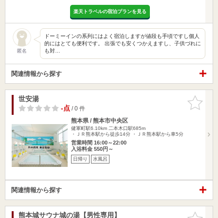
楽天トラベルの宿泊プランを見る
ドーミーインの系列にはよく宿泊しますが値段も手頃ですし個人
的にはとても便利です。 出張でも安くつかえますし、子供づれに
も対…
匿名
関連情報から探す
世安湯
お気に入
りに追加
-点
/ 0 件
熊本県 / 熊本市中央区
健軍町駅6.10km
二本木口駅685m
・ＪＲ熊本駅から徒歩14分 ・ＪＲ熊本駅から車5分
営業時間 16:00～22:00
入浴料金 550円～
日帰り
水風呂
関連情報から探す
熊本城サウナ城の湯【男性専用】
お気に入