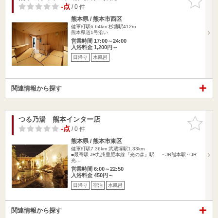
りに追加
-点
/ 0 件
熊本県 / 熊本市西区
健軍町駅6.64km
杉塘駅412m
熊本県道1号沿い
営業時間 17:00～24:00
入浴料金 1,200円～
日帰り
水風呂
関連情報から探す
つる乃湯 熊本インター店
お気に入
りに追加
-点
/ 0 件
熊本県 / 熊本市東区
健軍町駅7.36km
武蔵塚駅1.33km
■最寄駅 JR九州豊肥本線『光の森』駅 ・JR熊本駅～JR
光…
営業時間 6:00～22:50
入浴料金 450円～
日帰り
宿泊
水風呂
関連情報から探す