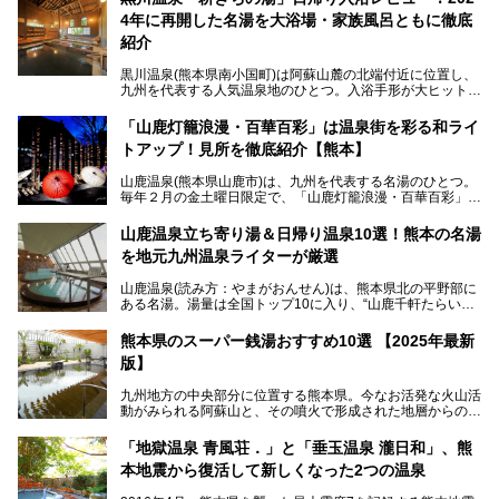
4年に再開した名湯を大浴場・家族風呂ともに徹底
紹介
黒川温泉(熊本県南小国町)は阿蘇山麓の北端付近に位置し、
九州を代表する人気温泉地のひとつ。入浴手形が大ヒット
し、各宿の趣の異なる露天風呂をめぐることで知られていま
す。
「山鹿灯籠浪漫・百華百彩」は温泉街を彩る和ライ
トアップ！見所を徹底紹介【熊本】
中でも「耕きち(こうきち)の湯」は露天風呂を持たないもの
の、風情ある内湯を楽しめる日帰り温泉施設。自然災害によ
山鹿温泉(熊本県山鹿市)は、九州を代表する名湯のひとつ。
り一度廃業しましたが、2024年10月に営業再開。数多くの
毎年２月の金土曜日限定で、「山鹿灯籠浪漫・百華百彩」
温泉ファンに注目される名湯です。
（やまがとうろうろまん・ひゃっかひゃくさい）が開催され
ます。和傘や竹、ろうそくなどを用いて、和情緒たっぷりの
山鹿温泉立ち寄り湯＆日帰り温泉10選！熊本の名湯
ライトアップが無料で楽しめます。
を地元九州温泉ライターが厳選
今回は再開した耕きちの湯を訪問し、全浴室(男女別大浴
2025年は、2月7～8日・14～15日・21～22日・28～3月1
場・家族風呂)を徹底紹介します！
山鹿温泉(読み方：やまがおんせん)は、熊本県北の平野部に
日、の合計8日間開催。今回は地元九州在住の筆者が、その
ある名湯。湯量は全国トップ10に入り、“山鹿千軒たらいな
見所を徹底紹介。併せて、その他イベントや立ち寄り湯も併
し”と唄われる程。また、“乙女の柔肌”とも称される柔らかな
せてご紹介します。
泉質であり、お湯の良さにも定評があります。
熊本県のスーパー銭湯おすすめ10選 【2025年最新
版】
今回は地元九州の温泉ライターの私が実際に入浴した中か
ら、山鹿温泉の旅館やホテルの立ち寄り湯・日帰り入浴施
九州地方の中央部分に位置する熊本県。今なお活発な火山活
設・家族風呂の3パターンに分類し、合計10施設を厳選して
動がみられる阿蘇山と、その噴火で形成された地層からの湧
ご紹介。ぜひ、湯めぐりの参考にして下さいね！
水が多くあることから「火の国」「水の国」とも呼ばれま
す。
「地獄温泉 青風荘．」と「垂玉温泉 瀧日和」、熊
そんな熊本県は、県内の至るところから温泉が湧いている温
本地震から復活して新しくなった2つの温泉
泉県でもあります。山鹿温泉、玉名温泉、黒川温泉、人吉温
泉など有名な温泉地だけでなく、市街地にも天然温泉が湧き