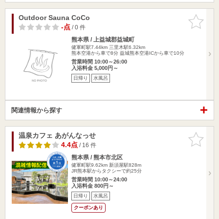
Outdoor Sauna CoCo
お気に入
りに追加
-点
/ 0 件
熊本県 / 上益城郡益城町
健軍町駅7.44km
三里木駅6.32km
熊本空港から車で8分 益城熊本空港ICから車で10分
営業時間 10:00～26:00
入浴料金 5,000円～
日帰り
水風呂
関連情報から探す
温泉カフェ あがんなっせ
お気に入
りに追加
4.4点
/ 16 件
熊本県 / 熊本市北区
健軍町駅9.62km
新須屋駅828m
JR熊本駅からタクシーで約25分
営業時間 10:00～24:00
入浴料金 800円～
日帰り
水風呂
クーポンあり