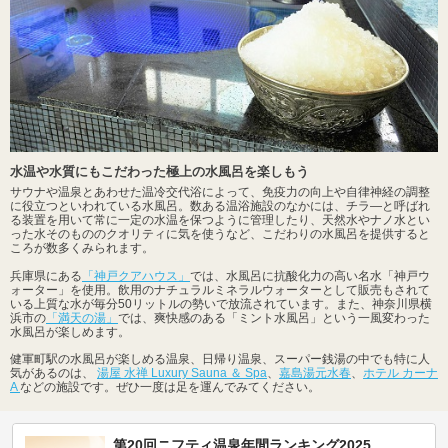
水温や水質にもこだわった極上の水風呂を楽しもう
サウナや温泉とあわせた温冷交代浴によって、免疫力の向上や自律神経の調整
に役立つといわれている水風呂。数ある温浴施設のなかには、チラ―と呼ばれ
る装置を用いて常に一定の水温を保つように管理したり、天然水やナノ水とい
った水そのもののクオリティに気を使うなど、こだわりの水風呂を提供すると
ころが数多くみられます。
兵庫県にある
「神戸クアハウス」
では、水風呂に抗酸化力の高い名水「神戸ウ
ォーター」を使用。飲用のナチュラルミネラルウォーターとして販売もされて
いる上質な水が毎分50リットルの勢いで放流されています。また、神奈川県横
浜市の
「満天の湯」
では、爽快感のある「ミント水風呂」という一風変わった
水風呂が楽しめます。
健軍町駅の水風呂が楽しめる温泉、日帰り温泉、スーパー銭湯の中でも特に人
気があるのは、
湯屋 水禅 Luxury Sauna ＆ Spa
、
嘉島湯元水春
、
ホテル カーナ
A
などの施設です。ぜひ一度は足を運んでみてください。
第20回ニフティ温泉年間ランキング2025