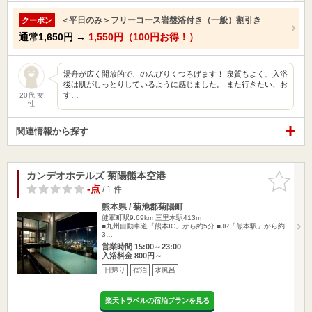
＜平日のみ＞フリーコース岩盤浴付き（一般）割引き
クーポン
通常
1,650円
→
1,550円（100円お得！）
湯舟が広く開放的で、のんびりくつろげます！ 泉質もよく、入浴
後は肌がしっとりしているように感じました。 また行きたい、お
す…
20代 女
性
関連情報から探す
カンデオホテルズ 菊陽熊本空港
お気に入
りに追加
-点
/ 1 件
熊本県 / 菊池郡菊陽町
健軍町駅9.69km
三里木駅413m
■九州自動車道「熊本IC」から約5分 ■JR「熊本駅」から約
3…
営業時間 15:00～23:00
入浴料金 800円～
日帰り
宿泊
水風呂
楽天トラベルの宿泊プランを見る