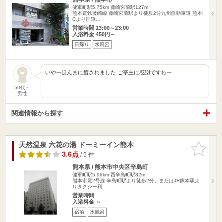
健軍町駅5.75km
藤崎宮前駅127m
熊本電鉄藤崎線 藤崎宮前駅より徒歩2分九州自動車道 熊本I
Cより国道…
営業時間 13:00～23:00
入浴料金 450円～
日帰り
水風呂
いやーほんまに癒されました ご亭主に感謝ですわー
50代～
男性
関連情報から探す
天然温泉 六花の湯 ドーミーイン熊本
お気に入
りに追加
3.6点
/ 5 件
熊本県 / 熊本市中央区辛島町
健軍町駅5.96km
西辛島町駅82m
熊本市電2号線 辛島町駅より徒歩2分、またはJR熊本駅よ
りタクシー利…
営業時間
入浴料金 ～
宿泊
水風呂