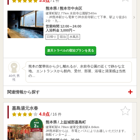
5.0点
/ 1 件
熊本県 / 熊本市中央区
健軍町駅2.77km
水前寺公園駅540m
・JR熊本駅から電車でJR水前寺駅にて下車、駅より徒歩1
2分 ・九…
営業時間 12:00～24:00
入浴料金 3,000円～
日帰り
宿泊
水風呂
楽天トラベルの宿泊プランを見る
熊本の繁華街から少し離れるが、水前寺公園の近くで静かな立
地。 エントランスから館内、受付、部屋、浴場と清潔感は当然
の…
40代 男
性
関連情報から探す
嘉島湯元水春
お気に入
りに追加
4.0点
/ 16 件
熊本県 / 上益城郡嘉島町
健軍町駅4.78km
健軍交番前駅4.84km
JR熊本駅からは、市電とバスによりお越しいただけます。
御船インターよ…
営業時間 6:00～25:00