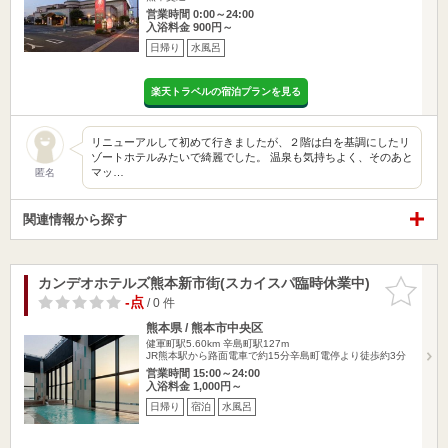
営業時間 0:00～24:00
入浴料金 900円～
日帰り
水風呂
楽天トラベルの宿泊プランを見る
リニューアルして初めて行きましたが、２階は白を基調にしたリ
ゾートホテルみたいで綺麗でした。 温泉も気持ちよく、そのあと
マッ…
匿名
関連情報から探す
カンデオホテルズ熊本新市街(スカイスパ臨時休業中)
お気に入
りに追加
-点
/ 0 件
熊本県 / 熊本市中央区
健軍町駅5.60km
辛島町駅127m
JR熊本駅から路面電車で約15分辛島町電停より徒歩約3分
営業時間 15:00～24:00
入浴料金 1,000円～
日帰り
宿泊
水風呂