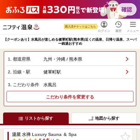
購入済チケットはこちら
ログイン
履歴
メニュー
【クーポンあり】水風呂が楽しめる健軍町駅(熊本県)近くの温泉、日帰り温泉、スーパ
ー銭湯おすすめ
1. 都道府県
九州・沖縄 / 熊本県
2. 沿線・駅
健軍町駅
3. こだわり条件
水風呂
こだわり条件を変更する
リストから探す
地図から探す
湯屋 水禅 Luxury Sauna ＆ Spa
お気に入
りに追加