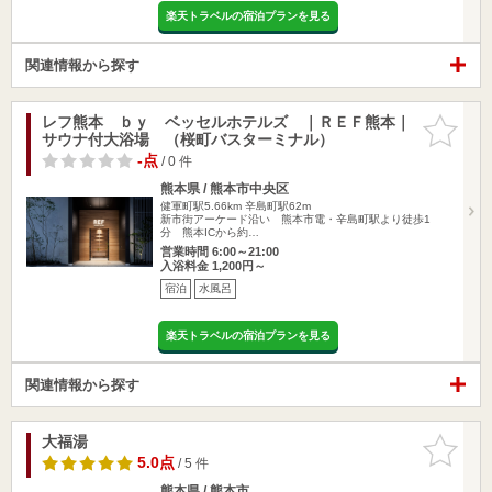
楽天トラベルの宿泊プランを見る
関連情報から探す
レフ熊本 ｂｙ ベッセルホテルズ ｜ＲＥＦ熊本｜
お気に入
サウナ付大浴場 （桜町バスターミナル）
りに追加
-点
/ 0 件
熊本県 / 熊本市中央区
健軍町駅5.66km
辛島町駅62m
新市街アーケード沿い 熊本市電・辛島町駅より徒歩1
分 熊本ICから約…
営業時間 6:00～21:00
入浴料金 1,200円～
宿泊
水風呂
楽天トラベルの宿泊プランを見る
関連情報から探す
大福湯
お気に入
りに追加
5.0点
/ 5 件
熊本県 / 熊本市