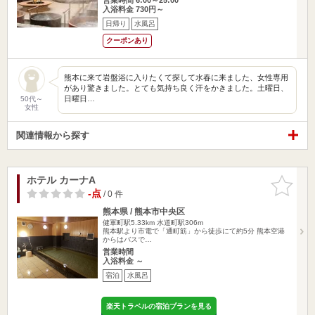
入浴料金 730円～
日帰り
水風呂
クーポンあり
熊本に来て岩盤浴に入りたくて探して水春に来ました、女性専用
があり驚きました。とても気持ち良く汗をかきました。土曜日、
日曜日…
50代～
女性
関連情報から探す
ホテル カーナA
お気に入
りに追加
-点
/ 0 件
熊本県 / 熊本市中央区
健軍町駅5.33km
水道町駅306m
熊本駅より市電で「通町筋」から徒歩にて約5分 熊本空港
からはバスで…
営業時間
入浴料金 ～
宿泊
水風呂
楽天トラベルの宿泊プランを見る