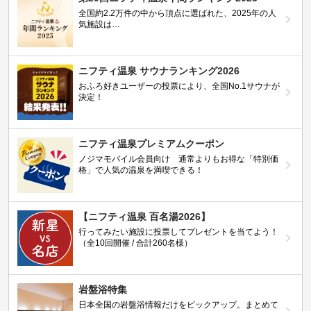
全国約2.2万件の中から頂点に選ばれた、2025年の人
気施設は…
ニフティ温泉 サウナランキング2026
おふろ好きユーザーの投票により、全国No.1サウナが
決定！
ニフティ温泉プレミアムクーポン
ノジマモバイル会員向け 通常よりもお得な「特別価
格」で人気の温泉を満喫できる！
【ニフティ温泉 百名湯2026】
行ってみたい施設に投票してプレゼントを当てよう！
（全10回開催 / 合計260名様）
岩盤浴特集
日本全国の岩盤浴情報だけをピックアップ。まとめて