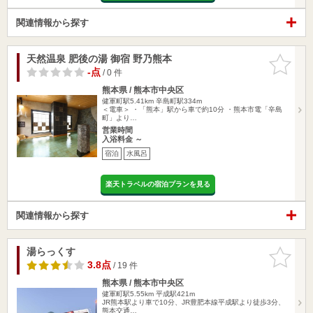
関連情報から探す
天然温泉 肥後の湯 御宿 野乃熊本
お気に入
りに追加
-点
/ 0 件
熊本県 / 熊本市中央区
健軍町駅5.41km
辛島町駅334m
＜電車＞ ・「熊本」駅から車で約10分 ・熊本市電「辛島
町」より…
営業時間
入浴料金 ～
宿泊
水風呂
楽天トラベルの宿泊プランを見る
関連情報から探す
湯らっくす
お気に入
りに追加
3.8点
/ 19 件
熊本県 / 熊本市中央区
健軍町駅5.55km
平成駅421m
JR熊本駅より車で10分、JR豊肥本線平成駅より徒歩3分、
熊本交通…