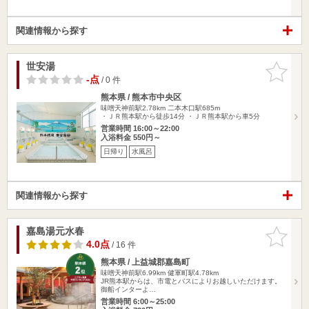
関連情報から探す
世安湯
お気に入
りに追加
-点
/ 0 件
熊本県 / 熊本市中央区
味噌天神前駅2.78km
二本木口駅685m
・ＪＲ熊本駅から徒歩14分 ・ＪＲ熊本駅から車5分
営業時間 16:00～22:00
入浴料金 550円～
日帰り
水風呂
関連情報から探す
嘉島湯元水春
お気に入
りに追加
4.0点
/ 16 件
熊本県 / 上益城郡嘉島町
味噌天神前駅6.99km
健軍町駅4.78km
JR熊本駅からは、市電とバスによりお越しいただけます。
御船インターよ…
営業時間 6:00～25:00