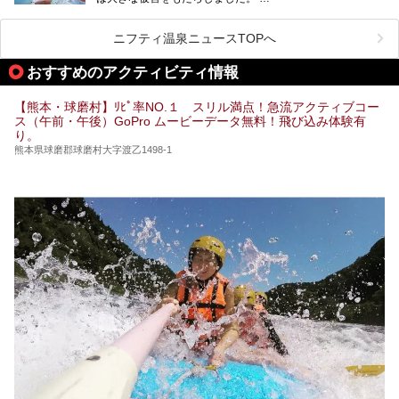
阿蘇山麓の南阿蘇村の「地獄温泉 清風荘」、そして「清風
荘」から400mほど離れた「垂玉（たるたま）温泉 山口旅
ニフティ温泉ニュースTOPへ
館」の2軒は、この地震による土砂崩れなどのために、一時
期は孤立状態に。もしかしたらこの時のニュースで、「地獄
おすすめのアクティビティ情報
温泉」と「垂玉温泉」の名前を知った人もいるかもしれませ
ん。
【熊本・球磨村】ﾘﾋﾟ率NO.１ スリル満点！急流アクティブコー
この2軒は今どうなっているのでしょうか。実は現在は「地
ス（午前・午後）GoPro ムービーデータ無料！飛び込み体験有
獄温泉 青風荘．」「垂玉温泉 瀧日和」として営業を再開し
り。
ています。2021年に現地を訪問してきましたのでレポート
します。
熊本県球磨郡球磨村大字渡乙1498-1