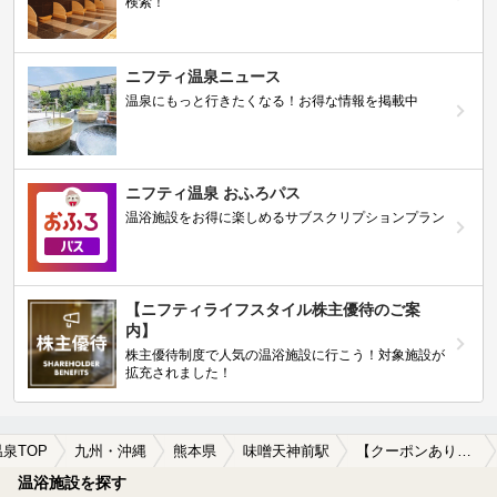
検索！
ニフティ温泉ニュース
温泉にもっと行きたくなる！お得な情報を掲載中
ニフティ温泉 おふろパス
温浴施設をお得に楽しめるサブスクリプションプラン
【ニフティライフスタイル株主優待のご案
内】
株主優待制度で人気の温浴施設に行こう！対象施設が
拡充されました！
温泉TOP
九州・沖縄
熊本県
味噌天神前駅
【クーポンあり】水風呂が楽しめる味噌天神前駅近くの温泉、日帰り温泉、スーパー銭湯おすすめ
温浴施設を探す