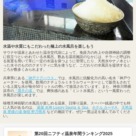
水温や水質にもこだわった極上の水風呂を楽しもう
サウナや温泉とあわせた温冷交代浴によって、免疫力の向上や自律神経の調整
に役立つといわれている水風呂。数ある温浴施設のなかには、チラ―と呼ばれ
る装置を用いて常に一定の水温を保つように管理したり、天然水やナノ水とい
った水そのもののクオリティに気を使うなど、こだわりの水風呂を提供すると
ころが数多くみられます。
兵庫県にある
「神戸クアハウス」
では、水風呂に抗酸化力の高い名水「神戸ウ
ォーター」を使用。飲用のナチュラルミネラルウォーターとして販売もされて
いる上質な水が毎分50リットルの勢いで放流されています。また、神奈川県横
浜市の
「満天の湯」
では、爽快感のある「ミント水風呂」という一風変わった
水風呂が楽しめます。
味噌天神前駅の水風呂が楽しめる温泉、日帰り温泉、スーパー銭湯の中でも特
に人気があるのは、
湯屋 水禅 Luxury Sauna ＆ Spa
、
ホテル カーナA
、
天然温
泉 肥後の湯 御宿 野乃熊本
などの施設です。ぜひ一度は足を運んでみてくださ
い。
第20回ニフティ温泉年間ランキング2025