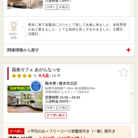
入浴料金 730円～
日帰り
水風呂
熊本に来て岩盤浴に入りたくて探して水春に来ました、女性専用
があり驚きました。とても気持ち良く汗をかきました。土曜日、
日曜日…
50代～
女性
関連情報から探す
温泉カフェ あがんなっせ
お気に入
りに追加
4.4点
/ 16 件
熊本県 / 熊本市北区
味噌天神前駅7.16km
新須屋駅828m
JR熊本駅からタクシーで約25分
営業時間 10:00～24:00
入浴料金 800円～
日帰り
水風呂
クーポンあり
＜平日のみ＞フリーコース岩盤浴付き（一般）割引き
クーポン