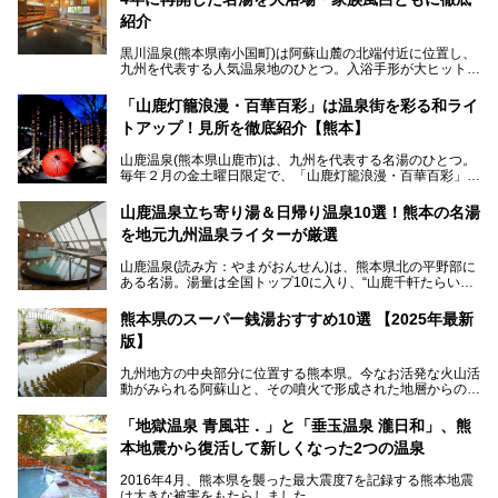
紹介
黒川温泉(熊本県南小国町)は阿蘇山麓の北端付近に位置し、
九州を代表する人気温泉地のひとつ。入浴手形が大ヒット
し、各宿の趣の異なる露天風呂をめぐることで知られていま
す。
「山鹿灯籠浪漫・百華百彩」は温泉街を彩る和ライ
トアップ！見所を徹底紹介【熊本】
中でも「耕きち(こうきち)の湯」は露天風呂を持たないもの
の、風情ある内湯を楽しめる日帰り温泉施設。自然災害によ
山鹿温泉(熊本県山鹿市)は、九州を代表する名湯のひとつ。
り一度廃業しましたが、2024年10月に営業再開。数多くの
毎年２月の金土曜日限定で、「山鹿灯籠浪漫・百華百彩」
温泉ファンに注目される名湯です。
（やまがとうろうろまん・ひゃっかひゃくさい）が開催され
ます。和傘や竹、ろうそくなどを用いて、和情緒たっぷりの
山鹿温泉立ち寄り湯＆日帰り温泉10選！熊本の名湯
ライトアップが無料で楽しめます。
を地元九州温泉ライターが厳選
今回は再開した耕きちの湯を訪問し、全浴室(男女別大浴
2025年は、2月7～8日・14～15日・21～22日・28～3月1
場・家族風呂)を徹底紹介します！
山鹿温泉(読み方：やまがおんせん)は、熊本県北の平野部に
日、の合計8日間開催。今回は地元九州在住の筆者が、その
ある名湯。湯量は全国トップ10に入り、“山鹿千軒たらいな
見所を徹底紹介。併せて、その他イベントや立ち寄り湯も併
し”と唄われる程。また、“乙女の柔肌”とも称される柔らかな
せてご紹介します。
泉質であり、お湯の良さにも定評があります。
熊本県のスーパー銭湯おすすめ10選 【2025年最新
版】
今回は地元九州の温泉ライターの私が実際に入浴した中か
ら、山鹿温泉の旅館やホテルの立ち寄り湯・日帰り入浴施
九州地方の中央部分に位置する熊本県。今なお活発な火山活
設・家族風呂の3パターンに分類し、合計10施設を厳選して
動がみられる阿蘇山と、その噴火で形成された地層からの湧
ご紹介。ぜひ、湯めぐりの参考にして下さいね！
水が多くあることから「火の国」「水の国」とも呼ばれま
す。
「地獄温泉 青風荘．」と「垂玉温泉 瀧日和」、熊
そんな熊本県は、県内の至るところから温泉が湧いている温
本地震から復活して新しくなった2つの温泉
泉県でもあります。山鹿温泉、玉名温泉、黒川温泉、人吉温
泉など有名な温泉地だけでなく、市街地にも天然温泉が湧き
2016年4月、熊本県を襲った最大震度7を記録する熊本地震
出すスーパー銭湯が豊富です。なかでも注目のスーパー銭湯
は大きな被害をもたらしました。
をピックアップしました。