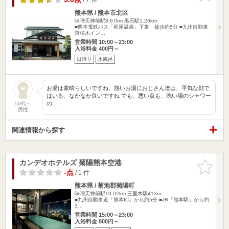
熊本県 / 熊本市北区
味噌天神前駅8.67km
黒石駅1.26km
■熊本電鉄バス「梶尾温泉」下車 徒歩約5分 ■九州自動車
道植木イン…
営業時間 10:00～23:00
入浴料金 400円～
日帰り
水風呂
お湯は素晴らしいですね、熱いお湯におじさん達は、平気な顔で
はいる、なかなか良いですね でも、悪い点も、洗い場のシャワー
の…
50代～
男性
関連情報から探す
カンデオホテルズ 菊陽熊本空港
お気に入
りに追加
-点
/ 1 件
熊本県 / 菊池郡菊陽町
味噌天神前駅10.02km
三里木駅413m
■九州自動車道「熊本IC」から約5分 ■JR「熊本駅」から約
3…
営業時間 15:00～23:00
入浴料金 800円～