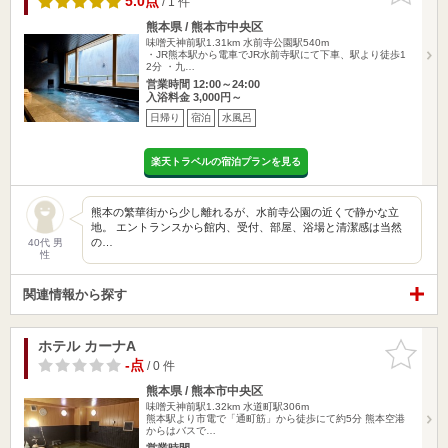
5.0点
/ 1 件
熊本県 / 熊本市中央区
味噌天神前駅1.31km
水前寺公園駅540m
・JR熊本駅から電車でJR水前寺駅にて下車、駅より徒歩1
2分 ・九…
営業時間 12:00～24:00
入浴料金 3,000円～
日帰り
宿泊
水風呂
楽天トラベルの宿泊プランを見る
熊本の繁華街から少し離れるが、水前寺公園の近くで静かな立
地。 エントランスから館内、受付、部屋、浴場と清潔感は当然
の…
40代 男
性
関連情報から探す
ホテル カーナA
お気に入
りに追加
-点
/ 0 件
熊本県 / 熊本市中央区
味噌天神前駅1.32km
水道町駅306m
熊本駅より市電で「通町筋」から徒歩にて約5分 熊本空港
からはバスで…
営業時間