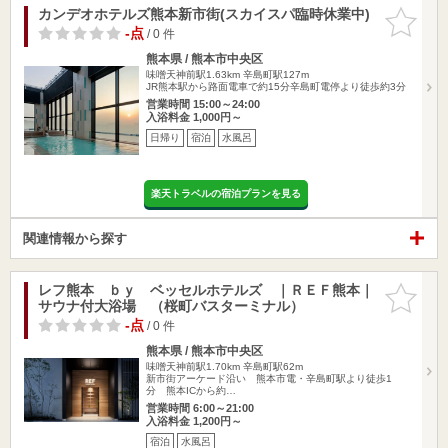
カンデオホテルズ熊本新市街(スカイスパ臨時休業中)
お気に入
りに追加
-点
/ 0 件
熊本県 / 熊本市中央区
味噌天神前駅1.63km
辛島町駅127m
JR熊本駅から路面電車で約15分辛島町電停より徒歩約3分
営業時間 15:00～24:00
入浴料金 1,000円～
日帰り
宿泊
水風呂
楽天トラベルの宿泊プランを見る
関連情報から探す
レフ熊本 ｂｙ ベッセルホテルズ ｜ＲＥＦ熊本｜
お気に入
サウナ付大浴場 （桜町バスターミナル）
りに追加
-点
/ 0 件
熊本県 / 熊本市中央区
味噌天神前駅1.70km
辛島町駅62m
新市街アーケード沿い 熊本市電・辛島町駅より徒歩1
分 熊本ICから約…
営業時間 6:00～21:00
入浴料金 1,200円～
宿泊
水風呂