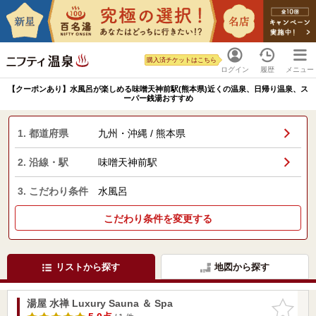
購入済チケットはこちら
ログイン
履歴
メニュー
【クーポンあり】水風呂が楽しめる味噌天神前駅(熊本県)近くの温泉、日帰り温泉、ス
ーパー銭湯おすすめ
1. 都道府県
九州・沖縄 / 熊本県
2. 沿線・駅
味噌天神前駅
3. こだわり条件
水風呂
こだわり条件を変更する
リストから探す
地図から探す
湯屋 水禅 Luxury Sauna ＆ Spa
お気に入
りに追加