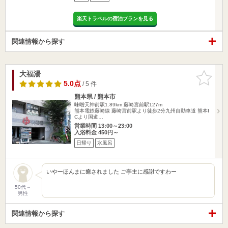
楽天トラベルの宿泊プランを見る
関連情報から探す
大福湯
お気に入
りに追加
5.0点
/ 5 件
熊本県 / 熊本市
味噌天神前駅1.89km
藤崎宮前駅127m
熊本電鉄藤崎線 藤崎宮前駅より徒歩2分九州自動車道 熊本I
Cより国道…
営業時間 13:00～23:00
入浴料金 450円～
日帰り
水風呂
いやーほんまに癒されました ご亭主に感謝ですわー
50代～
男性
関連情報から探す