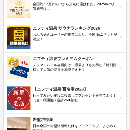
全国約2.2万件の中から頂点に選ばれた、2025年の人
気施設は…
ニフティ温泉 サウナランキング2026
おふろ好きユーザーの投票により、全国No.1サウナが
決定！
ニフティ温泉プレミアムクーポン
ノジマモバイル会員向け 通常よりもお得な「特別価
格」で人気の温泉を満喫できる！
【ニフティ温泉 百名湯2026】
行ってみたい施設に投票してプレゼントを当てよう！
（全10回開催 / 合計260名様）
岩盤浴特集
日本全国の岩盤浴情報だけをピックアップ。まとめて