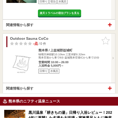
日帰り
宿泊
水風呂
楽天トラベルの宿泊プランを見る
関連情報から探す
Outdoor Sauna CoCo
お気に入
りに追加
-点
/ 0 件
熊本県 / 上益城郡益城町
味噌天神前駅10.10km
三里木駅6.32km
熊本空港から車で8分 益城熊本空港ICから車で10分
営業時間 10:00～26:00
入浴料金 5,000円～
日帰り
水風呂
関連情報から探す
熊本県のニフティ温泉ニュース
黒川温泉「耕きちの湯」日帰り入浴レビュー！202
4年に再開した名湯を大浴場・家族風呂ともに徹底