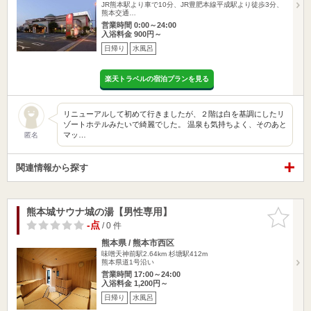
JR熊本駅より車で10分、JR豊肥本線平成駅より徒歩3分、
熊本交通…
営業時間 0:00～24:00
入浴料金 900円～
日帰り
水風呂
楽天トラベルの宿泊プランを見る
リニューアルして初めて行きましたが、２階は白を基調にしたリ
ゾートホテルみたいで綺麗でした。 温泉も気持ちよく、そのあと
マッ…
匿名
関連情報から探す
熊本城サウナ城の湯【男性専用】
お気に入
りに追加
-点
/ 0 件
熊本県 / 熊本市西区
味噌天神前駅2.64km
杉塘駅412m
熊本県道1号沿い
営業時間 17:00～24:00
入浴料金 1,200円～
日帰り
水風呂