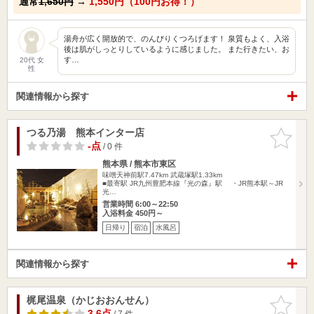
通常
1,650円
→
1,550円（100円お得！）
湯舟が広く開放的で、のんびりくつろげます！ 泉質もよく、入浴
後は肌がしっとりしているように感じました。 また行きたい、お
す…
20代 女
性
関連情報から探す
つる乃湯 熊本インター店
お気に入
りに追加
-点
/ 0 件
熊本県 / 熊本市東区
味噌天神前駅7.47km
武蔵塚駅1.33km
■最寄駅 JR九州豊肥本線『光の森』駅 ・JR熊本駅～JR
光…
営業時間 6:00～22:50
入浴料金 450円～
日帰り
宿泊
水風呂
関連情報から探す
梶尾温泉（かじおおんせん）
お気に入
りに追加
3.6点
/ 7 件