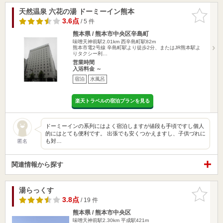
天然温泉 六花の湯 ドーミーイン熊本
お気に入
りに追加
3.6点
/ 5 件
熊本県 / 熊本市中央区辛島町
味噌天神前駅2.01km
西辛島町駅82m
熊本市電2号線 辛島町駅より徒歩2分、またはJR熊本駅よ
りタクシー利…
営業時間
入浴料金 ～
宿泊
水風呂
楽天トラベルの宿泊プランを見る
ドーミーインの系列にはよく宿泊しますが値段も手頃ですし個人
的にはとても便利です。 出張でも安くつかえますし、子供づれに
も対…
匿名
関連情報から探す
湯らっくす
お気に入
りに追加
3.8点
/ 19 件
熊本県 / 熊本市中央区
味噌天神前駅2.30km
平成駅421m