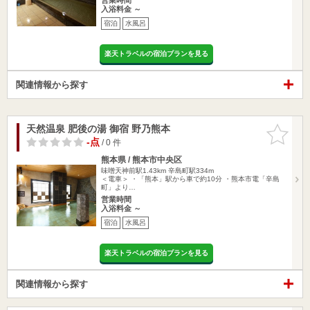
入浴料金 ～
宿泊
水風呂
楽天トラベルの宿泊プランを見る
関連情報から探す
天然温泉 肥後の湯 御宿 野乃熊本
お気に入
りに追加
-点
/ 0 件
熊本県 / 熊本市中央区
味噌天神前駅1.43km
辛島町駅334m
＜電車＞ ・「熊本」駅から車で約10分 ・熊本市電「辛島
町」より…
営業時間
入浴料金 ～
宿泊
水風呂
楽天トラベルの宿泊プランを見る
関連情報から探す