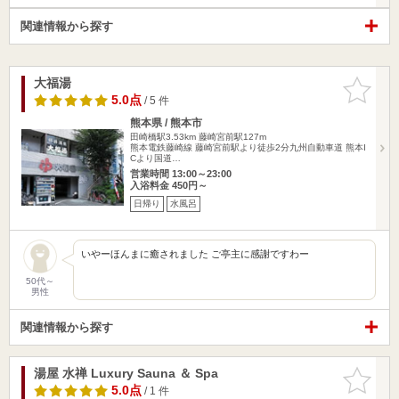
関連情報から探す
大福湯
お気に入
りに追加
5.0点
/ 5 件
熊本県 / 熊本市
田崎橋駅3.53km
藤崎宮前駅127m
熊本電鉄藤崎線 藤崎宮前駅より徒歩2分九州自動車道 熊本I
Cより国道…
営業時間 13:00～23:00
入浴料金 450円～
日帰り
水風呂
いやーほんまに癒されました ご亭主に感謝ですわー
50代～
男性
関連情報から探す
湯屋 水禅 Luxury Sauna ＆ Spa
お気に入
りに追加
5.0点
/ 1 件