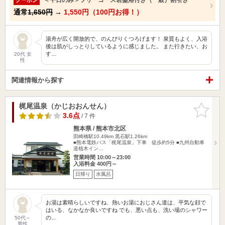
通常
1,650円
→
1,550円（100円お得！）
湯舟が広く開放的で、のんびりくつろげます！ 泉質もよく、入浴
後は肌がしっとりしているように感じました。 また行きたい、お
す…
20代 女
性
関連情報から探す
梶尾温泉（かじおおんせん）
お気に入
りに追加
3.6点
/ 7 件
熊本県 / 熊本市北区
田崎橋駅10.49km
黒石駅1.26km
■熊本電鉄バス「梶尾温泉」下車 徒歩約5分 ■九州自動車
道植木イン…
営業時間 10:00～23:00
入浴料金 400円～
日帰り
水風呂
お湯は素晴らしいですね、熱いお湯におじさん達は、平気な顔で
はいる、なかなか良いですね でも、悪い点も、洗い場のシャワー
の…
50代～
男性