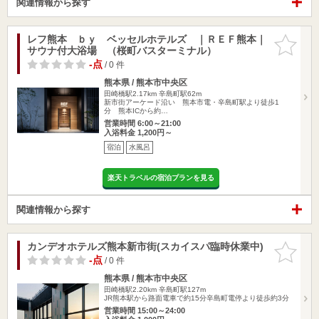
関連情報から探す
レフ熊本 ｂｙ ベッセルホテルズ ｜ＲＥＦ熊本｜
お気に入
サウナ付大浴場 （桜町バスターミナル）
りに追加
-点
/ 0 件
熊本県 / 熊本市中央区
田崎橋駅2.17km
辛島町駅62m
新市街アーケード沿い 熊本市電・辛島町駅より徒歩1
分 熊本ICから約…
営業時間 6:00～21:00
入浴料金 1,200円～
宿泊
水風呂
楽天トラベルの宿泊プランを見る
関連情報から探す
カンデオホテルズ熊本新市街(スカイスパ臨時休業中)
お気に入
りに追加
-点
/ 0 件
熊本県 / 熊本市中央区
田崎橋駅2.20km
辛島町駅127m
JR熊本駅から路面電車で約15分辛島町電停より徒歩約3分
営業時間 15:00～24:00