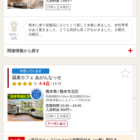
入浴料金 730円～
日帰り
水風呂
熊本に来て岩盤浴に入りたくて探して水春に来ました、女性専用
があり驚きました。とても気持ち良く汗をかきました。土曜日、
日曜日…
50代～
女性
関連情報から探す
お気に入
今空いています
りに追加
温泉カフェ あがんなっせ
4.4点
/ 16 件
熊本県 / 熊本市北区
田崎橋駅9.04km
新須屋駅828m
JR熊本駅からタクシーで約25分
営業時間 10:00～24:00
入浴料金 800円～
日帰り
水風呂
クーポンあり
＜平日のみ＞フリーコース岩盤浴付き（一般）割引き
クーポン