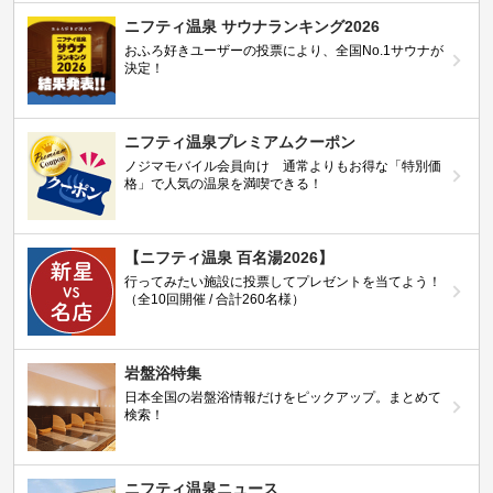
ニフティ温泉 サウナランキング2026
おふろ好きユーザーの投票により、全国No.1サウナが
決定！
ニフティ温泉プレミアムクーポン
ノジマモバイル会員向け 通常よりもお得な「特別価
格」で人気の温泉を満喫できる！
【ニフティ温泉 百名湯2026】
行ってみたい施設に投票してプレゼントを当てよう！
（全10回開催 / 合計260名様）
岩盤浴特集
日本全国の岩盤浴情報だけをピックアップ。まとめて
検索！
ニフティ温泉ニュース