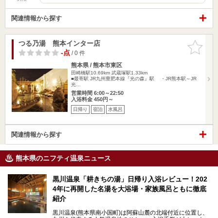
関連情報から探す
つる乃湯 熊本インター店
お気に入
りに追加
-点
/ 0 件
熊本県 / 熊本市東区
田崎橋駅10.69km
武蔵塚駅1.33km
■最寄駅 JR九州豊肥本線『光の森』駅 ・JR熊本駅～JR
光…
営業時間 6:00～22:50
入浴料金 450円～
日帰り
宿泊
水風呂
関連情報から探す
熊本県のニフティ温泉ニュース
黒川温泉「耕きちの湯」日帰り入浴レビュー！202
4年に再開した名湯を大浴場・家族風呂ともに徹底
紹介
黒川温泉(熊本県南小国町)は阿蘇山麓の北端付近に位置し、