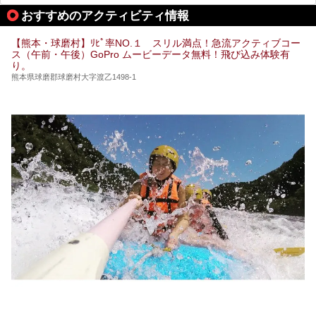
期は孤立状態に。もしかしたらこの時のニュースで、「地獄
おすすめのアクティビティ情報
温泉」と「垂玉温泉」の名前を知った人もいるかもしれませ
ん。
【熊本・球磨村】ﾘﾋﾟ率NO.１ スリル満点！急流アクティブコー
この2軒は今どうなっているのでしょうか。実は現在は「地
ス（午前・午後）GoPro ムービーデータ無料！飛び込み体験有
獄温泉 青風荘．」「垂玉温泉 瀧日和」として営業を再開し
り。
ています。2021年に現地を訪問してきましたのでレポート
します。
熊本県球磨郡球磨村大字渡乙1498-1