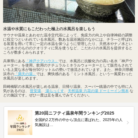
水温や水質にもこだわった極上の水風呂を楽しもう
サウナや温泉とあわせた温冷交代浴によって、免疫力の向上や自律神経の調整
に役立つといわれている水風呂。数ある温浴施設のなかには、チラ―と呼ばれ
る装置を用いて常に一定の水温を保つように管理したり、天然水やナノ水とい
った水そのもののクオリティに気を使うなど、こだわりの水風呂を提供すると
ころが数多くみられます。
兵庫県にある
「神戸クアハウス」
では、水風呂に抗酸化力の高い名水「神戸ウ
ォーター」を使用。飲用のナチュラルミネラルウォーターとして販売もされて
いる上質な水が毎分50リットルの勢いで放流されています。また、神奈川県横
浜市の
「満天の湯」
では、爽快感のある「ミント水風呂」という一風変わった
水風呂が楽しめます。
田崎橋駅の水風呂が楽しめる温泉、日帰り温泉、スーパー銭湯の中でも特に人
気があるのは、
世安湯
、
湯らっくす
、
天然温泉 六花の湯 ドーミーイン熊本
な
どの施設です。ぜひ一度は足を運んでみてください。
第20回ニフティ温泉年間ランキング2025
全国約2.2万件の中から頂点に選ばれた、2025年の人
気施設は…