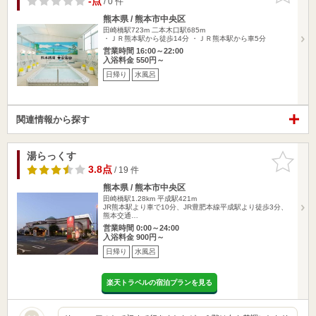
-点
/ 0 件
熊本県 / 熊本市中央区
田崎橋駅723m
二本木口駅685m
・ＪＲ熊本駅から徒歩14分 ・ＪＲ熊本駅から車5分
営業時間 16:00～22:00
入浴料金 550円～
日帰り
水風呂
関連情報から探す
湯らっくす
お気に入
りに追加
3.8点
/ 19 件
熊本県 / 熊本市中央区
田崎橋駅1.28km
平成駅421m
JR熊本駅より車で10分、JR豊肥本線平成駅より徒歩3分、
熊本交通…
営業時間 0:00～24:00
入浴料金 900円～
日帰り
水風呂
楽天トラベルの宿泊プランを見る