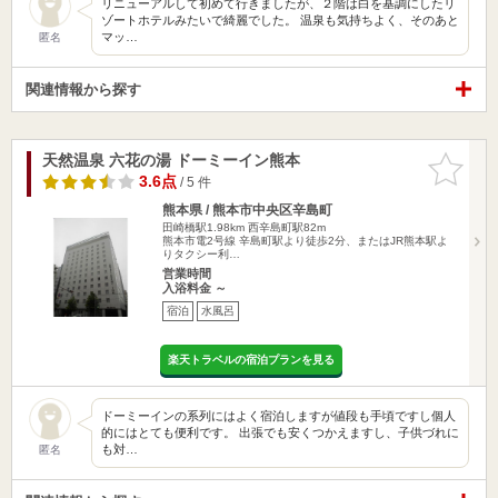
リニューアルして初めて行きましたが、２階は白を基調にしたリ
ゾートホテルみたいで綺麗でした。 温泉も気持ちよく、そのあと
マッ…
匿名
関連情報から探す
天然温泉 六花の湯 ドーミーイン熊本
お気に入
りに追加
3.6点
/ 5 件
熊本県 / 熊本市中央区辛島町
田崎橋駅1.98km
西辛島町駅82m
熊本市電2号線 辛島町駅より徒歩2分、またはJR熊本駅よ
りタクシー利…
営業時間
入浴料金 ～
宿泊
水風呂
楽天トラベルの宿泊プランを見る
ドーミーインの系列にはよく宿泊しますが値段も手頃ですし個人
的にはとても便利です。 出張でも安くつかえますし、子供づれに
も対…
匿名