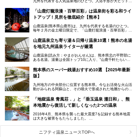
九州を代表する人気温泉地のひとつ。入浴手形が大ヒット
し、各宿の趣の異なる露天風呂をめぐることで知られていま
す。
「山鹿灯籠浪漫・百華百彩」は温泉街を彩る和ライ
トアップ！見所を徹底紹介【熊本】
中でも「耕きち(こうきち)の湯」は露天風呂を持たないもの
の、風情ある内湯を楽しめる日帰り温泉施設。自然災害によ
山鹿温泉(熊本県山鹿市)は、九州を代表する名湯のひとつ。
り一度廃業しましたが、2024年10月に営業再開。数多くの
毎年２月の金土曜日限定で、「山鹿灯籠浪漫・百華百彩」
温泉ファンに注目される名湯です。
（やまがとうろうろまん・ひゃっかひゃくさい）が開催され
ます。和傘や竹、ろうそくなどを用いて、和情緒たっぷりの
山鹿温泉立ち寄り湯＆日帰り温泉10選！熊本の名湯
ライトアップが無料で楽しめます。
を地元九州温泉ライターが厳選
今回は再開した耕きちの湯を訪問し、全浴室(男女別大浴
2025年は、2月7～8日・14～15日・21～22日・28～3月1
場・家族風呂)を徹底紹介します！
山鹿温泉(読み方：やまがおんせん)は、熊本県北の平野部に
日、の合計8日間開催。今回は地元九州在住の筆者が、その
ある名湯。湯量は全国トップ10に入り、“山鹿千軒たらいな
見所を徹底紹介。併せて、その他イベントや立ち寄り湯も併
し”と唄われる程。また、“乙女の柔肌”とも称される柔らかな
せてご紹介します。
泉質であり、お湯の良さにも定評があります。
熊本県のスーパー銭湯おすすめ10選 【2025年最新
版】
今回は地元九州の温泉ライターの私が実際に入浴した中か
ら、山鹿温泉の旅館やホテルの立ち寄り湯・日帰り入浴施
九州地方の中央部分に位置する熊本県。今なお活発な火山活
設・家族風呂の3パターンに分類し、合計10施設を厳選して
動がみられる阿蘇山と、その噴火で形成された地層からの湧
ご紹介。ぜひ、湯めぐりの参考にして下さいね！
水が多くあることから「火の国」「水の国」とも呼ばれま
す。
「地獄温泉 青風荘．」と「垂玉温泉 瀧日和」、熊
そんな熊本県は、県内の至るところから温泉が湧いている温
本地震から復活して新しくなった2つの温泉
泉県でもあります。山鹿温泉、玉名温泉、黒川温泉、人吉温
泉など有名な温泉地だけでなく、市街地にも天然温泉が湧き
2016年4月、熊本県を襲った最大震度7を記録する熊本地震
出すスーパー銭湯が豊富です。なかでも注目のスーパー銭湯
は大きな被害をもたらしました。
をピックアップしました。
阿蘇山麓の南阿蘇村の「地獄温泉 清風荘」、そして「清風
荘」から400mほど離れた「垂玉（たるたま）温泉 山口旅
ニフティ温泉ニュースTOPへ
館」の2軒は、この地震による土砂崩れなどのために、一時