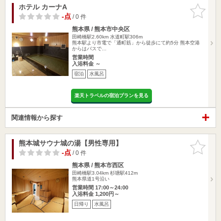
ホテル カーナA
お気に入
りに追加
-点
/ 0 件
熊本県 / 熊本市中央区
田崎橋駅2.60km
水道町駅306m
熊本駅より市電で「通町筋」から徒歩にて約5分 熊本空港
からはバスで…
営業時間
入浴料金 ～
宿泊
水風呂
楽天トラベルの宿泊プランを見る
関連情報から探す
熊本城サウナ城の湯【男性専用】
お気に入
りに追加
-点
/ 0 件
熊本県 / 熊本市西区
田崎橋駅3.04km
杉塘駅412m
熊本県道1号沿い
営業時間 17:00～24:00
入浴料金 1,200円～
日帰り
水風呂