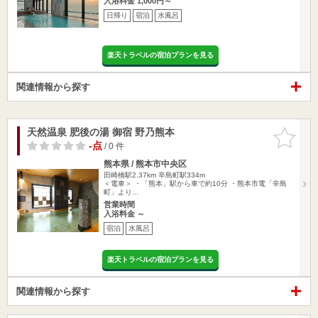
入浴料金 1,000円～
日帰り
宿泊
水風呂
楽天トラベルの宿泊プランを見る
関連情報から探す
天然温泉 肥後の湯 御宿 野乃熊本
お気に入
りに追加
-点
/ 0 件
熊本県 / 熊本市中央区
田崎橋駅2.37km
辛島町駅334m
＜電車＞ ・「熊本」駅から車で約10分 ・熊本市電「辛島
町」より…
営業時間
入浴料金 ～
宿泊
水風呂
楽天トラベルの宿泊プランを見る
関連情報から探す