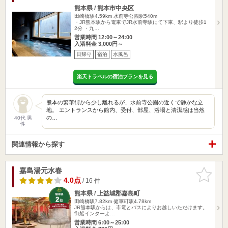
熊本県 / 熊本市中央区
田崎橋駅4.59km
水前寺公園駅540m
・JR熊本駅から電車でJR水前寺駅にて下車、駅より徒歩1
2分 ・九…
営業時間 12:00～24:00
入浴料金 3,000円～
日帰り
宿泊
水風呂
楽天トラベルの宿泊プランを見る
熊本の繁華街から少し離れるが、水前寺公園の近くで静かな立
地。 エントランスから館内、受付、部屋、浴場と清潔感は当然
の…
40代 男
性
関連情報から探す
嘉島湯元水春
お気に入
りに追加
4.0点
/ 16 件
熊本県 / 上益城郡嘉島町
田崎橋駅7.82km
健軍町駅4.78km
JR熊本駅からは、市電とバスによりお越しいただけます。
御船インターよ…
営業時間 6:00～25:00