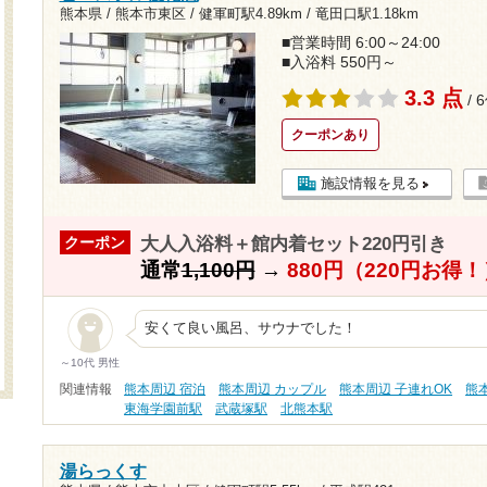
熊本県 / 熊本市東区 /
健軍町駅4.89km
/
竜田口駅1.18km
■営業時間 6:00～24:00
■入浴料 550円～
3.3 点
/ 
クーポンあり
施設情報を見る
大人入浴料＋館内着セット220円引き
クーポン
通常
1,100円
→
880円（220円お得！
安くて良い風呂、サウナでした！
～10代 男性
関連情報
熊本周辺 宿泊
熊本周辺 カップル
熊本周辺 子連れOK
熊
東海学園前駅
武蔵塚駅
北熊本駅
湯らっくす