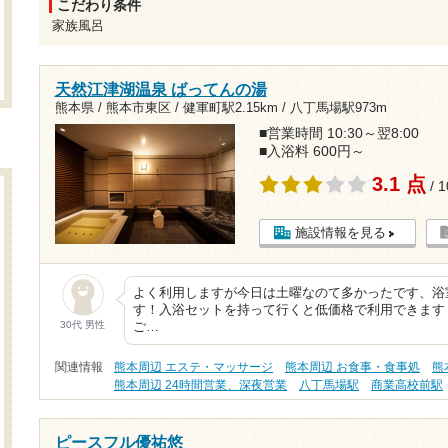
こだわり条件
家族風呂
天然江津湖温泉 ばってんの湯
熊本県 / 熊本市東区 /
健軍町駅2.15km
/
八丁馬場駅973m
■営業時間 10:30～翌8:00
■入浴料 600円～
3.1 点
/ 
施設情報を見る
よく利用しますが今日は土曜なのて多かったです、浴
す！入浴セットを持って行くと低価格で利用できます
30代 男性
ご…
関連情報
熊本周辺 エステ・マッサージ
熊本周辺 お食事・食事処
熊
熊本周辺 24時間営業、深夜営業
八丁馬場駅
商業高校前駅
ピースフル優祐悠