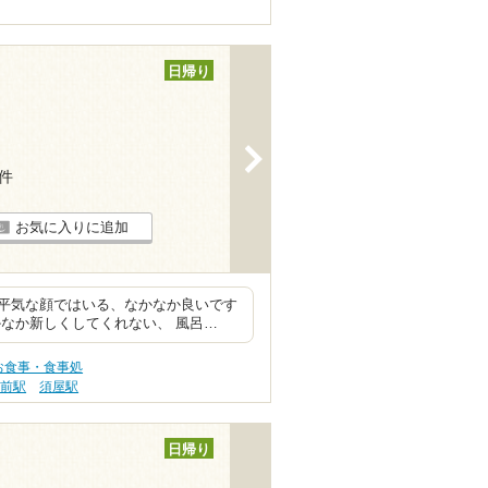
日帰り
>
7件
お気に入りに追加
平気な顔ではいる、なかなか良いです
なか新しくしてくれない、 風呂…
お食事・食事処
専前駅
須屋駅
日帰り