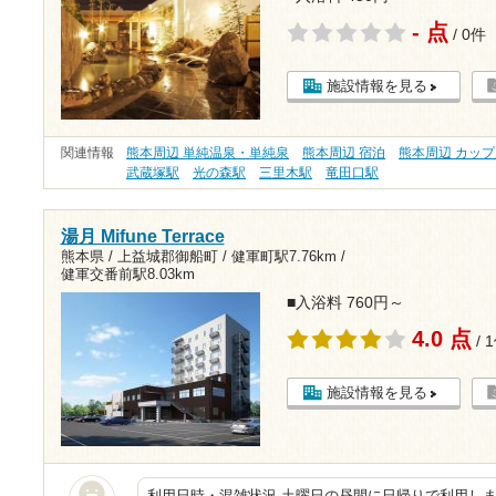
- 点
/ 0件
施設情報を見る
関連情報
熊本周辺 単純温泉・単純泉
熊本周辺 宿泊
熊本周辺 カッ
武蔵塚駅
光の森駅
三里木駅
竜田口駅
湯月 Mifune Terrace
熊本県 / 上益城郡御船町 /
健軍町駅7.76km
/
健軍交番前駅8.03km
■入浴料 760円～
4.0 点
/ 
施設情報を見る