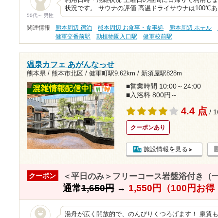
利用日時・混雑状況 土曜日の昼間に日帰りで利用し
状況です。 サウナの評価 高温ドライサウナは100℃
50代～ 男性
関連情報
熊本周辺 宿泊
熊本周辺 お食事・食事処
熊本周辺 ホテル
健軍交番前駅
動植物園入口駅
健軍校前駅
温泉カフェ あがんなっせ
熊本県 / 熊本市北区 /
健軍町駅9.62km
/
新須屋駅828m
■営業時間 10:00～24:00
■入浴料 800円～
4.4 点
/ 
クーポンあり
施設情報を見る
＜平日のみ＞フリーコース岩盤浴付き（
クーポン
通常
1,650円
→
1,550円（100円お
湯舟が広く開放的で、のんびりくつろげます！ 泉質