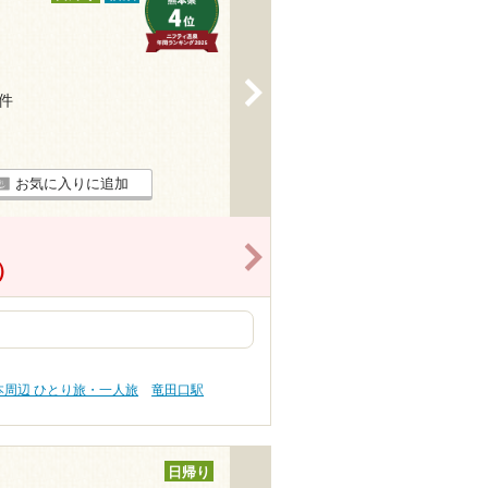
>
6件
お気に入りに追加
>
）
本周辺 ひとり旅・一人旅
竜田口駅
日帰り