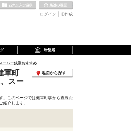
お気に入りの温泉
最近の履歴
ログイン
ID作成
グ
岩盤浴
スーパー銭湯おすすめ
健軍町
地図から探す
泉、スー
す。このページでは健軍町駅から直線距
ご紹介します。