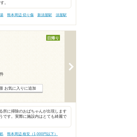
です。
の湯
熊本周辺 切り傷
新須屋駅
須屋駅
日帰り
>
6件
お気に入りに追加
る所に掃除のおばちゃんが出現します
うです。実際に施設内はとても綺麗で
処
熊本周辺 格安（1,000円以下）