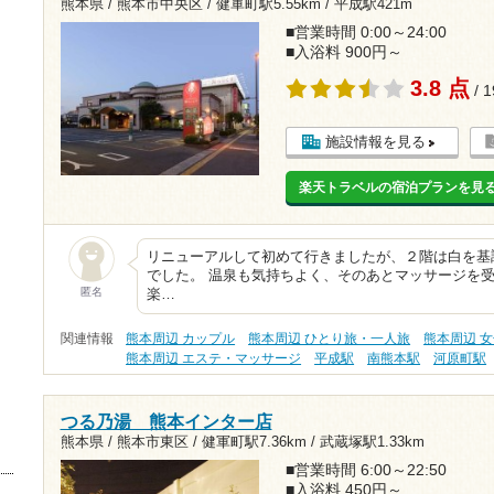
熊本県 / 熊本市中央区 /
健軍町駅5.55km
/
平成駅421m
■営業時間 0:00～24:00
■入浴料 900円～
3.8 点
/ 
施設情報を見る
楽天トラベルの宿泊プランを見
リニューアルして初めて行きましたが、２階は白を基
でした。 温泉も気持ちよく、そのあとマッサージを
匿名
楽…
関連情報
熊本周辺 カップル
熊本周辺 ひとり旅・一人旅
熊本周辺 
熊本周辺 エステ・マッサージ
平成駅
南熊本駅
河原町駅
つる乃湯 熊本インター店
熊本県 / 熊本市東区 /
健軍町駅7.36km
/
武蔵塚駅1.33km
■営業時間 6:00～22:50
■入浴料 450円～