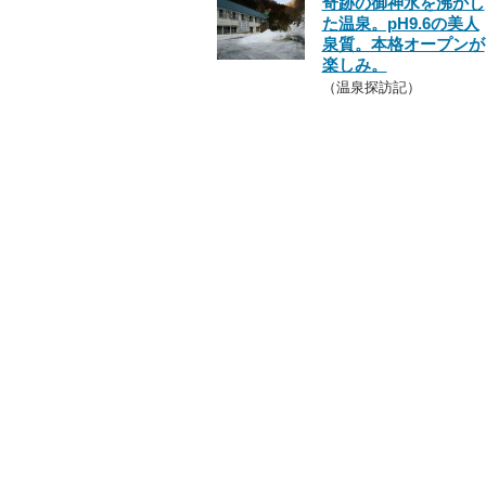
奇跡の御神水を沸かし
た温泉。pH9.6の美人
泉質。本格オープンが
楽しみ。
（温泉探訪記）