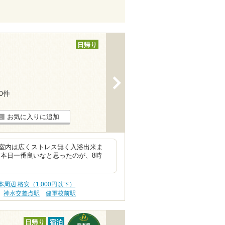
日帰り
>
10件
お気に入りに追加
室内は広くストレス無く入浴出来ま
 本日一番良いなと思ったのが、8時
本周辺 格安（1,000円以下）
神水交差点駅
健軍校前駅
日帰り
宿泊