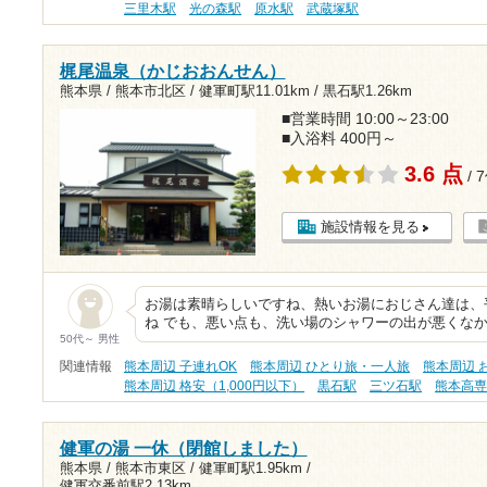
三里木駅
光の森駅
原水駅
武蔵塚駅
梶尾温泉（かじおおんせん）
熊本県 / 熊本市北区 /
健軍町駅11.01km
/
黒石駅1.26km
■営業時間 10:00～23:00
■入浴料 400円～
3.6 点
/ 
施設情報を見る
お湯は素晴らしいですね、熱いお湯におじさん達は、
ね でも、悪い点も、洗い場のシャワーの出が悪くなか
50代～ 男性
関連情報
熊本周辺 子連れOK
熊本周辺 ひとり旅・一人旅
熊本周辺 
熊本周辺 格安（1,000円以下）
黒石駅
三ツ石駅
熊本高
健軍の湯 一休（閉館しました）
熊本県 / 熊本市東区 /
健軍町駅1.95km
/
健軍交番前駅2.13km