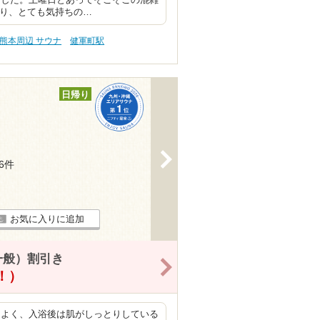
ました。土曜日とあってそこそこの混雑
あり、とても気持ちの…
熊本周辺 サウナ
健軍町駅
日帰り
>
16件
お気に入りに追加
一般）割引き
>
得！）
もよく、入浴後は肌がしっとりしている