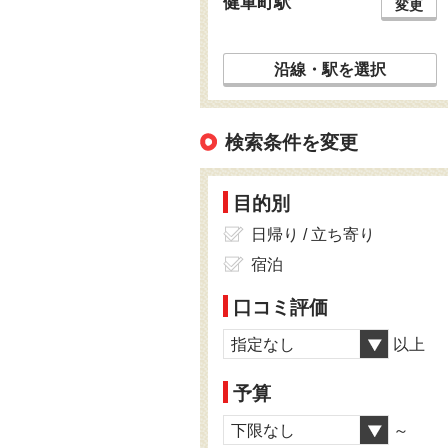
健軍町駅
変更
沿線・駅を選択
検索条件を変更
目的別
日帰り / 立ち寄り
宿泊
口コミ評価
指定なし
以上
予算
下限なし
～