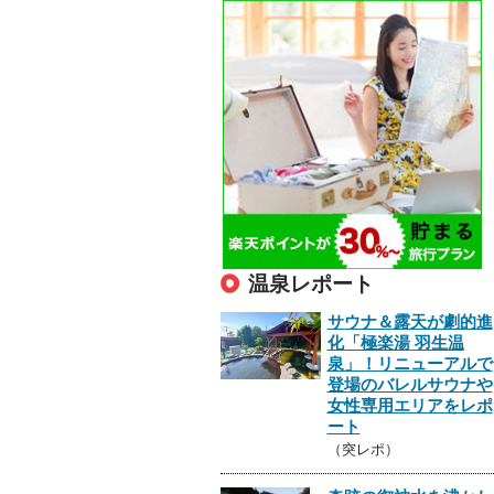
温泉レポート
サウナ＆露天が劇的進
化「極楽湯 羽生温
泉」！リニューアルで
登場のバレルサウナや
女性専用エリアをレポ
ート
（突レポ）