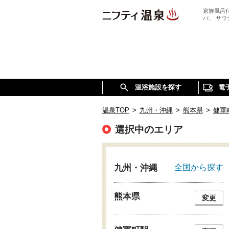
家族風呂
パ、 サ
温浴施設を探す
電
温泉TOP
>
九州・沖縄
>
熊本県
>
健軍
選択中のエリア
全国から探す
九州・沖縄
熊本県
変更