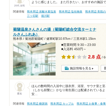
ように感じました。 また行きたい、おすすめの施設
20代 女性
関連情報
熊本周辺 炭酸水素塩泉
熊本周辺 塩化物泉
熊本周辺 美肌
三ツ石駅
堀川駅
菊陽温泉さんさんの湯（菊陽町総合交流ターミナ
ルさんふれあ）
熊本県 / 菊池郡菊陽町 /
健軍町駅10.87km
/
三里木駅1.15km
■営業時間 9:30～23:00
■入浴料 450円～
2.8 点
/ 
施設情報を見る
ほんの数時間の入浴中に脱衣所、浴室、サウナ室と至
（しかも頻繁に）かなり衛生面には配慮されているよ
匿名
安…
関連情報
熊本周辺 糖尿病
熊本周辺 カップル
熊本周辺 お食事・食事