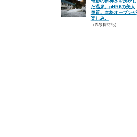
奇跡の御神水を沸かし
た温泉。pH9.6の美人
泉質。本格オープンが
楽しみ。
（温泉探訪記）