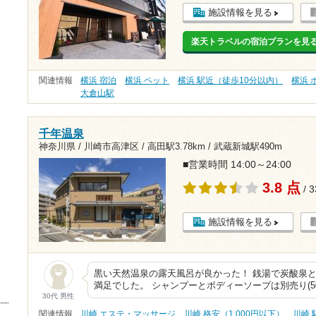
施設情報を見る
楽天トラベルの宿泊プランを見
関連情報
横浜 宿泊
横浜 ペット
横浜 駅近（徒歩10分以内）
横浜 
大倉山駅
千年温泉
神奈川県 / 川崎市高津区 /
高田駅3.78km
/
武蔵新城駅490m
■営業時間 14:00～24:00
3.8 点
/ 
施設情報を見る
黒い天然温泉の露天風呂が良かった！ 銭湯で炭酸泉
満足でした。 シャンプーとボディーソープは別売り(5
30代 男性
関連情報
川崎 エステ・マッサージ
川崎 格安（1,000円以下）
川崎 