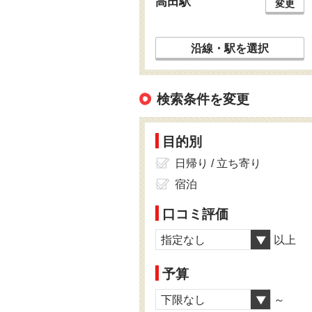
高田駅
変更
沿線・駅を選択
検索条件を変更
目的別
日帰り / 立ち寄り
宿泊
口コミ評価
指定なし
以上
予算
下限なし
～