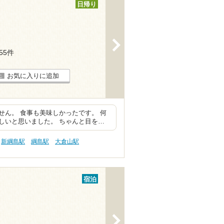
日帰り
>
155件
お気に入りに追加
ん。 食事も美味しかったです。 何
しいと思いました。 ちゃんと目を…
新綱島駅
綱島駅
大倉山駅
宿泊
>