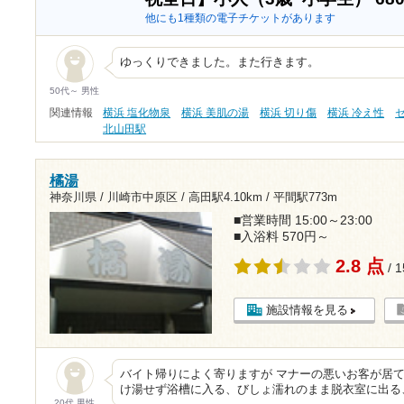
他にも1種類の電子チケットがあります
ゆっくりできました。また行きます。
50代～ 男性
関連情報
横浜 塩化物泉
横浜 美肌の湯
横浜 切り傷
横浜 冷え性
北山田駅
橘湯
神奈川県 / 川崎市中原区 /
高田駅4.10km
/
平間駅773m
■営業時間 15:00～23:00
■入浴料 570円～
2.8 点
/ 
施設情報を見る
バイト帰りによく寄りますが マナーの悪いお客が居ても
け湯せず浴槽に入る、びしょ濡れのまま脱衣室に出る
20代 男性