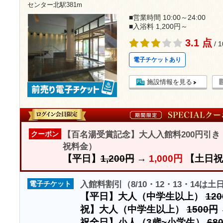
センター北駅381m
■営業時間 10:00～24:00
■入浴料 1,200円～
3.1 点
/ 
電子チケットあり
施設情報を見る
【百名湯受賞記念】大人入館料200円引き（8
クーポン
祝料金）
【平日】
1,200円
→
1,000円
【土日祝
入館料割引（8/10・12・13・14は
電子チケット
【平日】大人（中学生以上）
12
祝】大人（中学生以上）
1500円
祝全日】小人（3歳~小学生）
68