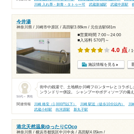
川崎 入れ墨・刺青・タトゥー可
武蔵新城駅
武蔵中原駅
今井湯
神奈川県 / 川崎市中原区 /
高田駅3.88km
/
元住吉駅681m
■営業時間 7:00～24:00
■入浴料 570円～
4.0 点
/ 
施設情報を見る
街中の銭湯で、土地柄か川崎フロンターレとコラボし
ンランドリー併設。 シャンプーやボディソープの備え
50代～ 男性
関連情報
川崎 格安（1,000円以下）
川崎 駅近（徒歩10分以内）
川
武蔵小杉駅
向河原駅
新丸子駅
港北天然温泉ゆったりCOco
神奈川県 / 横浜市都筑区中川中央 /
高田駅4.05km
/