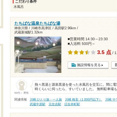
こだわり条件
水風呂
たちばな温泉たちばな湯
神奈川県 / 川崎市高津区 /
高田駅2.96km
/
武蔵新城駅1.32km
■営業時間 14:30～23:30
■入浴料 500円～
3.5 点
/ 
施設情報を見る
熱々黒湯と源泉黒湯を使った水風呂を交互に。間に電気
時くらいに伺ったら、すいていました。 無料駐車場
50代～ 男性
関連情報
川崎 ひとり旅・一人旅
川崎 格安（1,000円以下）
川崎 サ
武蔵中原駅
元住吉駅
日吉本町駅