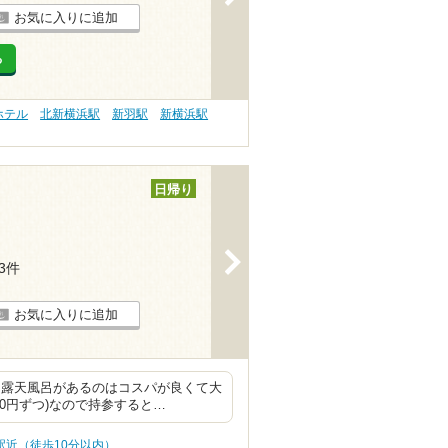
お気に入りに追加
る
ホテル
北新横浜駅
新羽駅
新横浜駅
日帰り
>
33件
お気に入りに追加
と露天風呂があるのはコスパが良くて大
0円ずつ)なので持参すると…
駅近（徒歩10分以内）