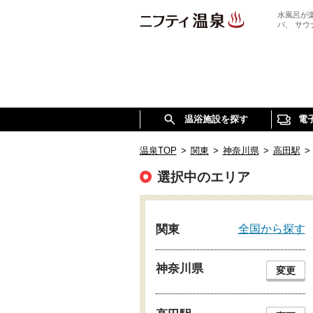
水風呂が
パ、 サ
温浴施設を探す
電
温泉TOP
>
関東
>
神奈川県
>
高田駅
>
選択中のエリア
全国から探す
関東
神奈川県
変更