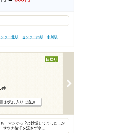
センター北駅
センター南駅
中川駅
日帰り
>
15件
お気に入りに追加
、マジかっ!?と我慢してました...か
、サウナ後汗を流さず水…