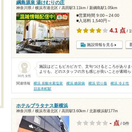
綱島源泉 湯けむりの庄
神奈川県 / 横浜市港北区 /
高田駅3.11km
/
新綱島駅1.05km
■営業時間 9:00～24:00
■入浴料 1,540円～
4.1 点
/ 
施設情報を見る
施設はどこもピカピカで、文句つけるところがありませ
よりも、どのスタッフの方も感じが良いことが素晴ら
30代 女性
関連情報
横浜 炭酸水素塩泉
横浜 糖尿病
横浜 切り傷
横浜 冷え性
日吉本町駅
ホテルプラタナス新横浜
神奈川県 / 横浜市港北区 /
高田駅3.60km
/
北新横浜駅177m
- 点
/ 0件