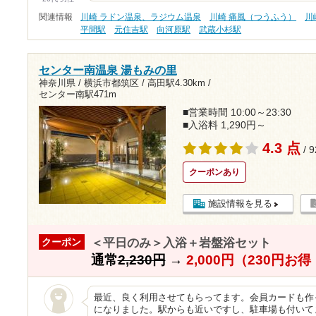
関連情報
川崎 ラドン温泉、ラジウム温泉
川崎 痛風（つうふう）
川
平間駅
元住吉駅
向河原駅
武蔵小杉駅
センター南温泉 湯もみの里
神奈川県 / 横浜市都筑区 /
高田駅4.30km
/
センター南駅471m
■営業時間 10:00～23:30
■入浴料 1,290円～
4.3 点
/ 
クーポンあり
施設情報を見る
＜平日のみ＞入浴＋岩盤浴セット
クーポン
通常
2,230円
→
2,000円（230円お
最近、良く利用させてもらってます。会員カードも作
になりました。駅からも近いですし、駐車場も付いて