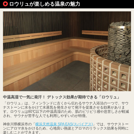
ロウリュが楽しめる温泉の魅力
中温高湿で一気に発汗！ デトックス効果が期待できる「ロウリュ」
「ロウリュ」は、フィンランドに古くから伝わるサウナ入浴法の一つで、サウ
ナストーンに水をかけて水蒸気を発生させて発汗を促進させる効果がありま
す。ロウリュは80℃以下の中温高湿のため、肌のピリピリ感や息苦しさが軽減
され、サウナが苦手な人でも利用しやすいのが特徴。
神奈川県横浜市の「
横浜天然温泉 SPA EAS(スパイアス)
」では、サウナストー
ンにアロマ水をかけるため、心地良い熱波とアロマのリラックス効果を同時に
楽しむことができます。