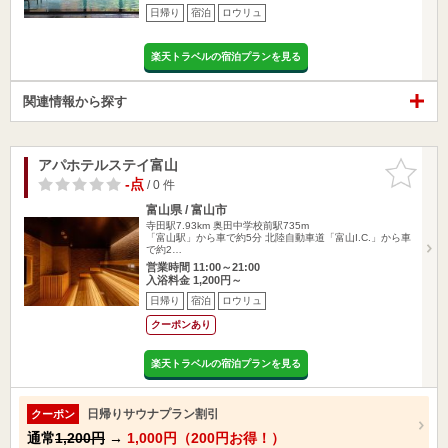
日帰り
宿泊
ロウリュ
楽天トラベルの宿泊プランを見る
関連情報から探す
アパホテルステイ富山
お気に入
りに追加
-点
/ 0 件
富山県 / 富山市
寺田駅7.93km
奥田中学校前駅735m
「富山駅」から車で約5分 北陸自動車道「富山I.C.」から車
で約2…
営業時間 11:00～21:00
入浴料金 1,200円～
日帰り
宿泊
ロウリュ
クーポンあり
楽天トラベルの宿泊プランを見る
日帰りサウナプラン割引
クーポン
通常
1,200円
→
1,000円（200円お得！）