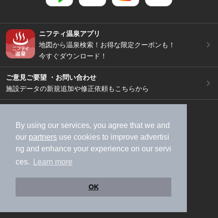
ニフティ温泉アプリ
地図から温泉検索！お得な限定クーポンも！
今すぐダウンロード！
ご意見ご要望 ・お問い合わせ
施設データの新規追加や修正依頼もこちらから
スマートフォン
/
PC
加盟店募集（資料請求）
広告出稿のご案内
By using our services, you agree that we and
our
partners
use cookies to improve advertisi
利用規約
ライフスタイルMEMBERS+規約
ng and enhance your experience on our servi
特定商取引法に基づく表記
ヘルプ
採用情報
ces.
Learn more
運営会社
個人情報保護ポリシー
©NIFTY Lifestyle Co., Ltd.
OK