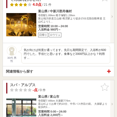
4.0点
/ 21 件
富山県 / 中新川郡舟橋村
寺田駅1.89km
稚子塚駅1.28km
富山地方鉄道立山線 稚児駅より徒歩15分北陸自動車道 立
山ICより1…
営業時間 10:00～24:00
入浴料金 980円～
日帰り
ロウリュ
気が向けば何度か通ってます。先日も期間限定で、入浴料が600
円でした。手頃だと思います。食事など2000円以上かな？利用
す…
30代 男
性
関連情報から探す
スパ・アルプス
お気に入
りに追加
-点
/ 0 件
富山県 / 富山市
寺田駅7.66km
大泉駅776m
富山ICよりお車で約10分、中市バス停目の前。 大泉駅より
徒歩約1…
営業時間 0:00～24:00
入浴料金 2,000円～