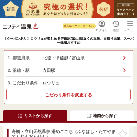
購入済チケットはこちら
ログイン
履歴
メニュー
【クーポンあり】ロウリュが楽しめる寺田駅(富山県)近くの温泉、日帰り温泉、スーパ
ー銭湯おすすめ
1. 都道府県
北陸・甲信越 / 富山県
2. 沿線・駅
寺田駅
3. こだわり条件
ロウリュ
こだわり条件を変更する
リストから探す
地図から探す
舟橋・立山天然温泉 湯めごこち（ふなはし・たてやま
お気に入
てんねんおんせん）
りに追加