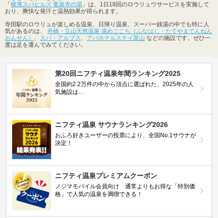
「
横濱スパヒルズ 竜泉寺の湯
」は、1日18回のロウリュウサービスを実施して
おり、爽快な発汗と温熱効果が得られます。
寺田駅のロウリュが楽しめる温泉、日帰り温泉、スーパー銭湯の中でも特に人
気があるのは、
舟橋・立山天然温泉 湯めごこち（ふなはし・たてやまてんねん
おんせん）
、
スパ・アルプス
、
アパホテルステイ富山
などの施設です。ぜひ一
度は足を運んでみてください。
第20回ニフティ温泉年間ランキング2025
全国約2.2万件の中から頂点に選ばれた、2025年の人
気施設は…
ニフティ温泉 サウナランキング2026
おふろ好きユーザーの投票により、全国No.1サウナが
決定！
ニフティ温泉プレミアムクーポン
ノジマモバイル会員向け 通常よりもお得な「特別価
格」で人気の温泉を満喫できる！