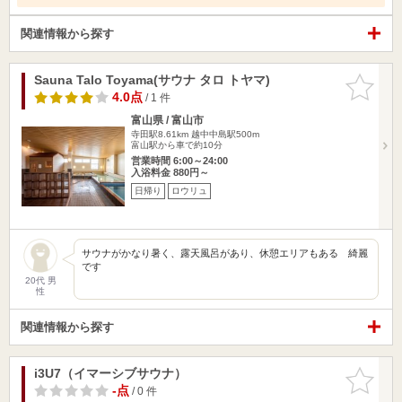
関連情報から探す
Sauna Talo Toyama(サウナ タロ トヤマ)
お気に入
りに追加
4.0点
/ 1 件
富山県 / 富山市
寺田駅8.61km
越中中島駅500m
富山駅から車で約10分
営業時間 6:00～24:00
入浴料金 880円～
日帰り
ロウリュ
サウナがかなり暑く、露天風呂があり、休憩エリアもある 綺麗
です
20代 男
性
関連情報から探す
i3U7（イマーシブサウナ）
お気に入
りに追加
-点
/ 0 件