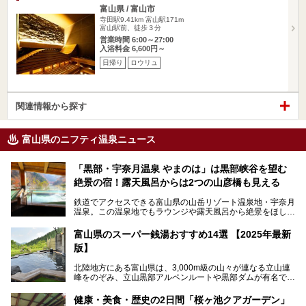
富山県 / 富山市
寺田駅9.41km
富山駅171m
富山駅前、徒歩３分
営業時間 6:00～27:00
入浴料金 6,600円～
日帰り
ロウリュ
関連情報から探す
富山県のニフティ温泉ニュース
「黒部・宇奈月温泉 やまのは」は黒部峡谷を望む
絶景の宿！露天風呂からは2つの山彦橋も見える
鉄道でアクセスできる富山県の山岳リゾート温泉地・宇奈月
温泉。この温泉地でもラウンジや露天風呂から絶景をほしい
ままにする絶好の地に建つ宿がORIX HOTELS & RESORTS
の「黒部・宇奈月温泉 やまのは」。
富山県のスーパー銭湯おすすめ14選 【2025年最新
版】
自慢の眺望、温泉、居心地の良い客室、ビュッフェ式の食事
など、実際に泊まってみた体験を中心に詳しく紹介しちゃい
北陸地方にある富山県は、3,000m級の山々が連なる立山連
ます。日常から少し離れて、山懐で自然に癒されたいと思う
峰をのぞみ、立山黒部アルペンルートや黒部ダムが有名で
方にぴったりの温泉です。冬なら雪景色も絵になりますよ。
す。また、氷見港をはじめとする富山湾に揚がる、きときと
の（新鮮な）海の幸も見逃せません！
───
健康・美食・歴史の2日間「桜ヶ池クアガーデン」