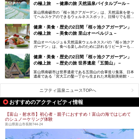
提供元：オリックス・ホテルマネジメント株式会社【PR】
の極上旅 －健康の旅 天然温泉バイタルプール－
北陸新幹線が開業し、実は東京からも2時間ほどでアクセス
この記事は黒部・宇奈月温泉 やまのはのPR記事です。
できる富山県の、おすすめスーパー銭湯をご紹介します。質
富山県南砺市の「桜ヶ池クアガーデン」は、天然温泉を使っ
のいい天然温泉が豊富で、すぐにでも出かけたくなる施設が
てヘルスケアのできるウェルネススポット。日帰りでも宿泊
満載ですよ。
でも天然温泉バイタルプールやサウナ、露天風呂を利用でき
るので、ゆったり楽しみながら美しく健康に。
健康・美食・歴史の2日間「桜ヶ池クアガーデン」
の極上旅 －美食の旅 里山オーベルジュ－
そんな「桜ヶ池クアガーデン」の天然温泉バイタルプールと
大浴場・露天風呂を、宿泊して体験してきたので詳しくレポ
里山オーベルジュ＆天然温泉ウェルネススパの「桜ヶ池クア
ートしたいと思います。
ガーデン」は、食べる楽しみのために訪れるリピーターも多
い温泉です。館内のレストラン「ジョウハナーレ」では、
月、水はフレンチ、火、木は和食、土日はその両方がランチ
健康・美食・歴史の2日間「桜ヶ池クアガーデン」
とディナーで味わえます。オリジナルのスイーツも評判で
の極上旅 －歴史の旅 世界遺産「五箇山」－
す。
富山県南砺市は世界遺産である五箇山の合掌造り集落、日本
そんな「桜ヶ池クアガーデン」に宿泊して、食を満喫してき
遺産である「宮大工の鑿一丁から生まれた木彫刻美術館・井
たのでじっくりご紹介します！
波」、ユネスコ無形文化遺産 城端曳山祭で知られる越中の
小京都・城端と、とても魅力的な観光スポットがたくさんあ
ります。
ニフティ温泉ニュースTOPへ
城端の郊外に建つ里山オーベルジュ＆温泉ウェルネススパ
おすすめのアクティビティ情報
「桜ヶ池クアガーデン」に泊まって、歴史の旅にお出かけし
てみませんか？
【富山・射水市】初心者・親子におすすめ！富山の海ではじめて
のシュノーケリング体験
富山県富山市長附744-24