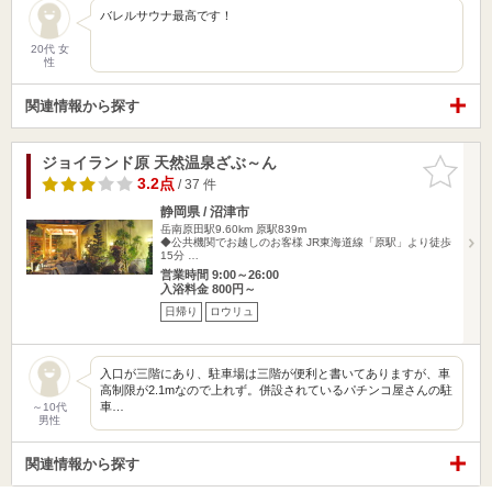
バレルサウナ最高です！
20代 女
性
関連情報から探す
ジョイランド原 天然温泉ざぶ～ん
お気に入
りに追加
3.2点
/ 37 件
静岡県 / 沼津市
岳南原田駅9.60km
原駅839m
◆公共機関でお越しのお客様 JR東海道線「原駅」より徒歩
15分 …
営業時間 9:00～26:00
入浴料金 800円～
日帰り
ロウリュ
入口が三階にあり、駐車場は三階が便利と書いてありますが、車
高制限が2.1mなので上れず。併設されているパチンコ屋さんの駐
車…
～10代
男性
関連情報から探す