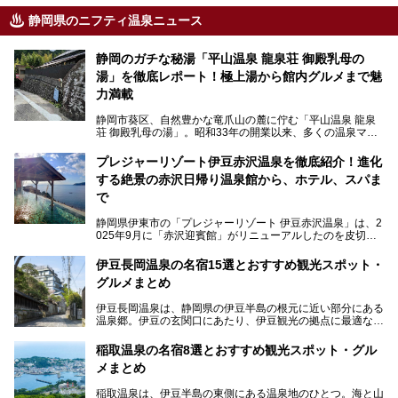
静岡県のニフティ温泉ニュース
静岡のガチな秘湯「平山温泉 龍泉荘 御殿乳母の
湯」を徹底レポート！極上湯から館内グルメまで魅
力満載
静岡市葵区、自然豊かな竜爪山の麓に佇む「平山温泉 龍泉
荘 御殿乳母の湯」。昭和33年の開業以来、多くの温泉マニ
アや地元の方々に愛され続けている、知る人ぞ知る鄙び系の
極上温泉です。お湯はもちろん、実はグルメも揃っているん
プレジャーリゾート伊豆赤沢温泉を徹底紹介！進化
です。多くのファンを持つ、その圧倒的なこだわりと魅力を
する絶景の赤沢日帰り温泉館から、ホテル、スパま
解説します。
で
静岡県伊東市の「プレジャーリゾート 伊豆赤沢温泉」は、2
025年9月に「赤沢迎賓館」がリニューアルしたのを皮切り
に、12月には「赤沢温泉ホテル」、「赤沢日帰り温泉
館」、「RED 28 HOTEL」がリニューアル。さらにこのあ
伊豆長岡温泉の名宿15選とおすすめ観光スポット・
とグランピング施設のGRAX EARTH FIELD（グラックスア
グルメまとめ
ースフィールド）、大型屋内アミューズメント施設のPLEA
SURE ARENA（プレジャーアリーナ）がぞくぞくオープン
伊豆長岡温泉は、静岡県の伊豆半島の根元に近い部分にある
予定。
温泉郷。伊豆の玄関口にあたり、伊豆観光の拠点に最適な立
地です。首都圏や名古屋圏からのアクセスが良く、宿泊はも
温泉は海一望の絶景、伊豆の幸満載の食や、全天候型のレジ
ちろん日帰りでも楽しめるのが魅力です。
ャー施設など、現在リニューアルオープンしている施設を中
稲取温泉の名宿8選とおすすめ観光スポット・グル
心に、家族連れでも大人だけでも、おひとりさまでも多彩な
メまとめ
この記事では、伊豆長岡温泉の歴史や魅力、おすすめの宿を
楽しみ方ができる「プレジャーリゾート 伊豆赤沢温泉」を
ピックアップ。周辺の観光・グルメスポットや日帰りで入れ
じっくり紹介します！
稲取温泉は、伊豆半島の東側にある温泉地のひとつ。海と山
る温泉施設も紹介します！