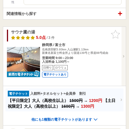
性
関連情報から探す
サウナ鷹の湯
お気に入
りに追加
5.0点
/ 3 件
静岡県 / 富士市
岳南原田駅5.93km
入山瀬駅1.13km
新東名新富士料金所より国道139号と県道88号経由
営業時間 9:00～23:00
入浴料金 1,100円～
日帰り
ロウリュ
電子チケットあり
入館料+タオルセット+会員券 割引
電子チケット
【平日限定】大人（高校生以上）
1500円
→
1200円
【土日
祝限定】大人（高校生以上）
1600円
→
1300円
他にも1種類の電子チケットがあります