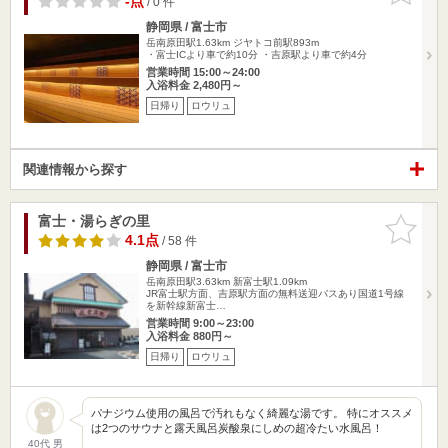
-点
/ 0 件
静岡県 / 富士市
岳南原田駅1.63km
ジヤトコ前駅893m
・富士ICより車で約10分 ・吉原駅より車で約4分
営業時間 15:00～24:00
入浴料金 2,480円～
日帰り
ロウリュ
関連情報から探す
富士・湯らぎの里
お気に入
りに追加
4.1点
/ 58 件
静岡県 / 富士市
岳南原田駅3.63km
新富士駅1.09km
JR富士駅方面、吉原駅方面の無料送迎バスあり国道1号線
を新幹線新富士…
営業時間 9:00～23:00
入浴料金 880円～
日帰り
ロウリュ
パナジウム使用の風呂で汚れもなく綺麗な湯です。 特にオススメ
は2つのサウナと露天風呂炭酸泉にしめの超冷たい水風呂！
40代 男