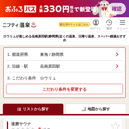
購入済チケットはこちら
ログイン
履歴
メニュー
ロウリュが楽しめる岳南原田駅(静岡県)近くの温泉、日帰り温泉、スーパー銭湯おすす
め
1. 都道府県
東海 / 静岡県
2. 沿線・駅
岳南原田駅
3. こだわり条件
ロウリュ
こだわり条件を変更する
リストから探す
地図から探す
達磨サウナ
お気に入
りに追加