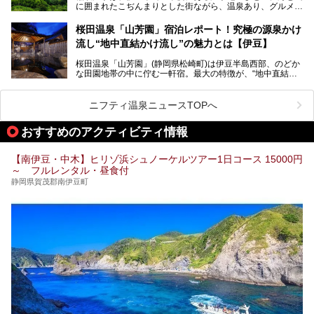
に囲まれたこぢんまりとした街ながら、温泉あり、グルメあ
───
り、見どころも多彩にあり、と魅力たっぷりの場所です。東
提供元：株式会社カトープレジャーグループ【PR】
京からは約2時間30分、直通電車もありアクセスしやすいの
この記事はプレジャーリゾート 伊豆赤沢温泉のPR記事で
桜田温泉「山芳園」宿泊レポート！究極の源泉かけ
もうれしいところ。
す。
流し“地中直結かけ流し”の魅力とは【伊豆】
この記事では、稲取温泉での宿泊におすすめの宿や日帰りで
桜田温泉「山芳園」(静岡県松崎町)は伊豆半島西部、のどか
入れる温泉施設、チェックしたい観光スポットやアクティビ
な田園地帯の中に佇む一軒宿。最大の特徴が、“地中直結か
ティなどを一挙にまとめピックアップ。伊豆稲取温泉を訪れ
け流し”と呼ばれるこの宿独自の湯使い(温泉供給方法)です。
る際の参考にしてくださいね！
地下に眠る源泉を加水・加温・消毒無し、さらには途中過程
で空気にも触れさせることなく浴槽まで提供。「究極の源泉
ニフティ温泉ニュースTOPへ
かけ流し」と言っても決して過言ではありません。
今回、桜田温泉「山芳園」の“温泉”を中心に、その魅力を詳
おすすめのアクティビティ情報
細レポート。また口コミの評判も非常に高い宿であり、客室
や食事も併せて徹底紹介します！
【南伊豆・中木】ヒリゾ浜シュノーケルツアー1日コース 15000円
～ フルレンタル・昼食付
静岡県賀茂郡南伊豆町