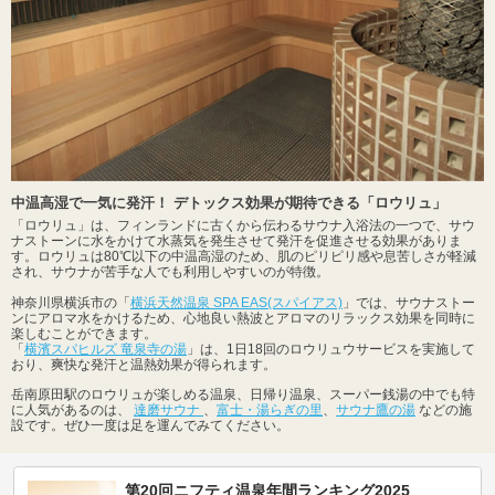
中温高湿で一気に発汗！ デトックス効果が期待できる「ロウリュ」
「ロウリュ」は、フィンランドに古くから伝わるサウナ入浴法の一つで、サウ
ナストーンに水をかけて水蒸気を発生させて発汗を促進させる効果がありま
す。ロウリュは80℃以下の中温高湿のため、肌のピリピリ感や息苦しさが軽減
され、サウナが苦手な人でも利用しやすいのが特徴。
神奈川県横浜市の「
横浜天然温泉 SPA EAS(スパイアス)
」では、サウナストー
ンにアロマ水をかけるため、心地良い熱波とアロマのリラックス効果を同時に
楽しむことができます。
「
横濱スパヒルズ 竜泉寺の湯
」は、1日18回のロウリュウサービスを実施して
おり、爽快な発汗と温熱効果が得られます。
岳南原田駅のロウリュが楽しめる温泉、日帰り温泉、スーパー銭湯の中でも特
に人気があるのは、
達磨サウナ
、
富士・湯らぎの里
、
サウナ鷹の湯
などの施
設です。ぜひ一度は足を運んでみてください。
第20回ニフティ温泉年間ランキング2025