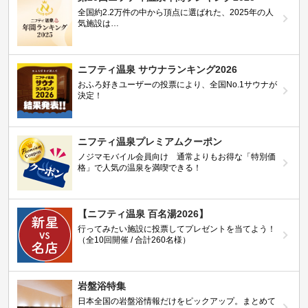
全国約2.2万件の中から頂点に選ばれた、2025年の人
気施設は…
ニフティ温泉 サウナランキング2026
おふろ好きユーザーの投票により、全国No.1サウナが
決定！
ニフティ温泉プレミアムクーポン
ノジマモバイル会員向け 通常よりもお得な「特別価
格」で人気の温泉を満喫できる！
【ニフティ温泉 百名湯2026】
行ってみたい施設に投票してプレゼントを当てよう！
（全10回開催 / 合計260名様）
岩盤浴特集
日本全国の岩盤浴情報だけをピックアップ。まとめて