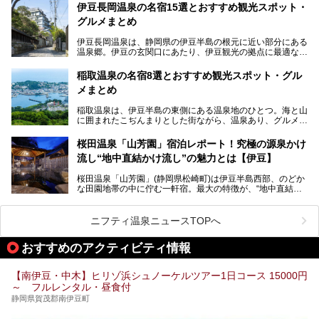
館」、「RED 28 HOTEL」がリニューアル。さらにこのあ
伊豆長岡温泉の名宿15選とおすすめ観光スポット・
とグランピング施設のGRAX EARTH FIELD（グラックスア
グルメまとめ
ースフィールド）、大型屋内アミューズメント施設のPLEA
SURE ARENA（プレジャーアリーナ）がぞくぞくオープン
伊豆長岡温泉は、静岡県の伊豆半島の根元に近い部分にある
予定。
温泉郷。伊豆の玄関口にあたり、伊豆観光の拠点に最適な立
地です。首都圏や名古屋圏からのアクセスが良く、宿泊はも
温泉は海一望の絶景、伊豆の幸満載の食や、全天候型のレジ
ちろん日帰りでも楽しめるのが魅力です。
ャー施設など、現在リニューアルオープンしている施設を中
稲取温泉の名宿8選とおすすめ観光スポット・グル
心に、家族連れでも大人だけでも、おひとりさまでも多彩な
メまとめ
この記事では、伊豆長岡温泉の歴史や魅力、おすすめの宿を
楽しみ方ができる「プレジャーリゾート 伊豆赤沢温泉」を
ピックアップ。周辺の観光・グルメスポットや日帰りで入れ
じっくり紹介します！
稲取温泉は、伊豆半島の東側にある温泉地のひとつ。海と山
る温泉施設も紹介します！
に囲まれたこぢんまりとした街ながら、温泉あり、グルメあ
───
り、見どころも多彩にあり、と魅力たっぷりの場所です。東
提供元：株式会社カトープレジャーグループ【PR】
京からは約2時間30分、直通電車もありアクセスしやすいの
この記事はプレジャーリゾート 伊豆赤沢温泉のPR記事で
桜田温泉「山芳園」宿泊レポート！究極の源泉かけ
もうれしいところ。
す。
流し“地中直結かけ流し”の魅力とは【伊豆】
この記事では、稲取温泉での宿泊におすすめの宿や日帰りで
桜田温泉「山芳園」(静岡県松崎町)は伊豆半島西部、のどか
入れる温泉施設、チェックしたい観光スポットやアクティビ
な田園地帯の中に佇む一軒宿。最大の特徴が、“地中直結か
ティなどを一挙にまとめピックアップ。伊豆稲取温泉を訪れ
け流し”と呼ばれるこの宿独自の湯使い(温泉供給方法)です。
る際の参考にしてくださいね！
地下に眠る源泉を加水・加温・消毒無し、さらには途中過程
で空気にも触れさせることなく浴槽まで提供。「究極の源泉
ニフティ温泉ニュースTOPへ
かけ流し」と言っても決して過言ではありません。
今回、桜田温泉「山芳園」の“温泉”を中心に、その魅力を詳
おすすめのアクティビティ情報
細レポート。また口コミの評判も非常に高い宿であり、客室
や食事も併せて徹底紹介します！
【南伊豆・中木】ヒリゾ浜シュノーケルツアー1日コース 15000円
～ フルレンタル・昼食付
静岡県賀茂郡南伊豆町