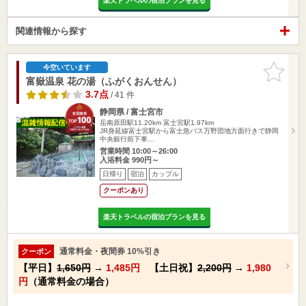
楽天トラベルの宿泊プランを見る
関連情報から探す
お気に入
今空いています
りに追加
富嶽温泉 花の湯（ふがくおんせん）
3.7点
/ 41 件
静岡県 / 富士宮市
岳南原田駅11.20km
富士宮駅1.97km
JR身延線富士宮駅から富士急バス万野団地方面行きで静岡
中央銀行前下車…
営業時間 10:00～26:00
入浴料金 990円～
日帰り
宿泊
カップル
クーポンあり
楽天トラベルの宿泊プランを見る
通常料金・夜間券 10%引き
クーポン
【平日】
1,650円
→
1,485円
【土日祝】
2,200円
→
1,980
円
（通常料金の場合）