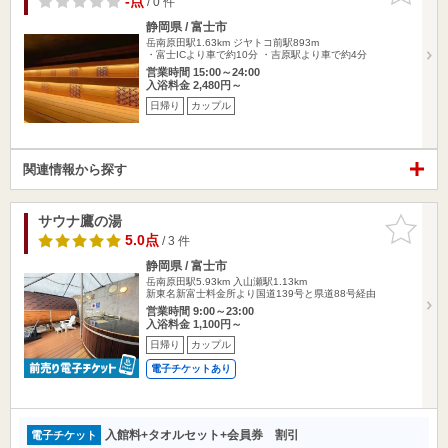
-点
/ 0 件
静岡県 / 富士市
岳南原田駅1.63km
ジヤトコ前駅893m
・富士ICより車で約10分 ・吉原駅より車で約4分
営業時間 15:00～24:00
入浴料金 2,480円～
日帰り
カップル
関連情報から探す
サウナ鷹の湯
お気に入
りに追加
5.0点
/ 3 件
静岡県 / 富士市
岳南原田駅5.93km
入山瀬駅1.13km
新東名新富士料金所より国道139号と県道88号経由
営業時間 9:00～23:00
入浴料金 1,100円～
日帰り
カップル
電子チケットあり
入館料+タオルセット+会員券 割引
電子チケット