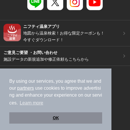
ニフティ温泉アプリ
地図から温泉検索！お得な限定クーポンも！
今すぐダウンロード！
ご意見ご要望 ・お問い合わせ
施設データの新規追加や修正依頼もこちらから
スマートフォン
/
PC
加盟店募集（資料請求）
広告出稿のご案内
By using our services, you agree that we and
our
partners
use cookies to improve advertisi
利用規約
ライフスタイルMEMBERS+規約
ng and enhance your experience on our servi
特定商取引法に基づく表記
ヘルプ
採用情報
ces.
Learn more
運営会社
個人情報保護ポリシー
©NIFTY Lifestyle Co., Ltd.
OK