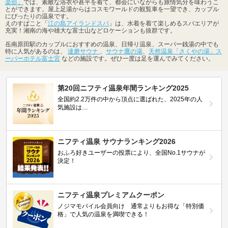
楽部」
では、素敵な浴衣や甚平を着て、都会にいながらも旅情気分を味わうこ
とができます。屋上足湯からはコスモワールドの観覧車を一望でき、カップル
にぴったりの温泉です。
えのすぱこと「
江の島アイランドスパ
」は、水着を着て楽しめるスパエリアが
充実！湘南の海や雄大な富士山などロケーションも抜群です。
岳南原田駅のカップルにおすすめの温泉、日帰り温泉、スーパー銭湯の中でも
特に人気があるのは、
達磨サウナ
、
サウナ鷹の湯
、
天然温泉「さくやの湯」ス
ーパーホテル富士宮
などの施設です。ぜひ一度は足を運んでみてください。
第20回ニフティ温泉年間ランキング2025
全国約2.2万件の中から頂点に選ばれた、2025年の人
気施設は…
ニフティ温泉 サウナランキング2026
おふろ好きユーザーの投票により、全国No.1サウナが
決定！
ニフティ温泉プレミアムクーポン
ノジマモバイル会員向け 通常よりもお得な「特別価
格」で人気の温泉を満喫できる！