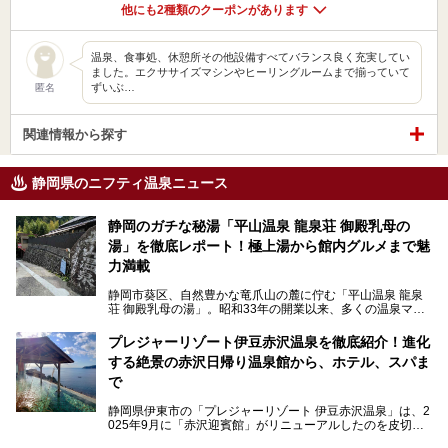
他にも2種類のクーポンがあります
温泉、食事処、休憩所その他設備すべてバランス良く充実してい
ました。エクササイズマシンやヒーリングルームまで揃っていて
ずいぶ…
匿名
関連情報から探す
静岡県のニフティ温泉ニュース
静岡のガチな秘湯「平山温泉 龍泉荘 御殿乳母の
湯」を徹底レポート！極上湯から館内グルメまで魅
力満載
静岡市葵区、自然豊かな竜爪山の麓に佇む「平山温泉 龍泉
荘 御殿乳母の湯」。昭和33年の開業以来、多くの温泉マニ
アや地元の方々に愛され続けている、知る人ぞ知る鄙び系の
極上温泉です。お湯はもちろん、実はグルメも揃っているん
プレジャーリゾート伊豆赤沢温泉を徹底紹介！進化
です。多くのファンを持つ、その圧倒的なこだわりと魅力を
する絶景の赤沢日帰り温泉館から、ホテル、スパま
解説します。
で
静岡県伊東市の「プレジャーリゾート 伊豆赤沢温泉」は、2
025年9月に「赤沢迎賓館」がリニューアルしたのを皮切り
に、12月には「赤沢温泉ホテル」、「赤沢日帰り温泉