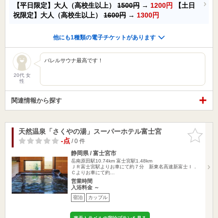
【平日限定】大人（高校生以上）
1500円
→
1200円
【土日
祝限定】大人（高校生以上）
1600円
→
1300円
他にも1種類の電子チケットがあります
バレルサウナ最高です！
20代 女
性
関連情報から探す
天然温泉「さくやの湯」スーパーホテル富士宮
お気に入
りに追加
-点
/ 0 件
静岡県 / 富士宮市
岳南原田駅10.74km
富士宮駅1.48km
ＪＲ富士宮駅よりお車にて約７分 新東名高速新富士Ｉ．
Ｃよりお車にて約…
営業時間
入浴料金 ～
宿泊
カップル