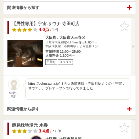
関連情報から探す
【男性専用】宇宙.サウナ 寺田町店
お気に入
りに追加
4.0点
/ 1 件
大阪府 / 大阪市天王寺区
ＪＲ河内永和駅4.84km
寺田町駅44m
大阪環状線「寺田町駅」より徒歩１分
営業時間 12:00～25:00
入浴料金 1,100円～
日帰り
ロウリュ
https://uchusauna.jp/ ＪＲ大阪環状線・寺田町駅近くの「宇宙．
サウナ」、プレオープンで行ってきました…
50代～
男性
関連情報から探す
鶴見緑地湯元 水春
お気に入
りに追加
3.4点
/ 77 件
大阪府 / 大阪市鶴見区