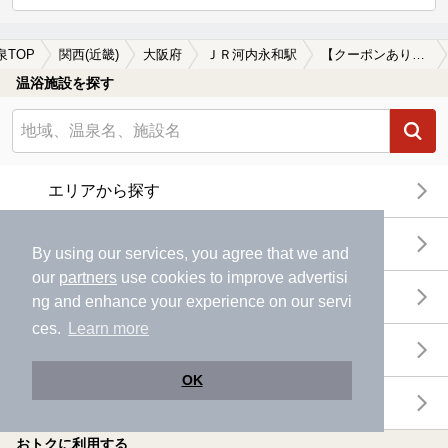
泉TOP
関西(近畿)
大阪府
ＪＲ河内永和駅
【クーポンあり】ロウリュが楽しめるＪＲ河内永和駅近くの温泉、日帰り温泉、スーパー銭湯おすすめ
温浴施設を探す
エリアから探す
地図から探す
By using our services, you agree that we and
our
partners
use cookies to improve advertisi
特徴から探す
ng and enhance your experience on our servi
ces.
Learn more
温泉地から探す
OK
関連キーワードから探す
おトクに利用する