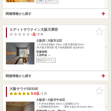
日帰り
ロウリュ
関連情報から探す
エディトサウナイン大阪天満宮
お気に入
りに追加
-点
/ 0 件
大阪府 / 大阪市北区
ＪＲ河内永和駅6.30km
大阪天満宮駅304m
JR大阪天満宮駅 地下鉄南森町駅 徒歩約5分
営業時間
入浴料金 ～
宿泊
ロウリュ
関連情報から探す
大阪サウナDESSE
お気に入
りに追加
5.0点
/ 2 件
大阪府 / 大阪市中央区
ＪＲ河内永和駅6.60km
心斎橋駅227m
「心斎橋筋商店街内」 ・電車＆徒歩 ■ Osaka Metr…
営業時間 11:00～翌9:00