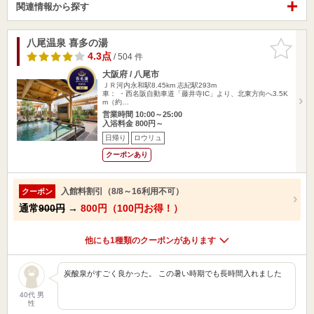
関連情報から探す
八尾温泉 喜多の湯
お気に入
りに追加
4.3点
/ 504 件
大阪府 / 八尾市
ＪＲ河内永和駅8.45km
志紀駅293m
車： ・西名阪自動車道「藤井寺IC」より、北東方向へ3.5K
m（約…
営業時間 10:00～25:00
入浴料金 800円～
日帰り
ロウリュ
クーポンあり
入館料割引（8/8～16利用不可）
クーポン
通常
900円
→
800円（100円お得！）
他にも1種類のクーポンがあります
炭酸泉がすごく良かった。 この暑い時期でも長時間入れました
40代 男
性