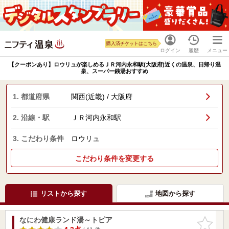
購入済チケットはこちら
ログイン
履歴
メニュー
【クーポンあり】ロウリュが楽しめるＪＲ河内永和駅(大阪府)近くの温泉、日帰り温
泉、スーパー銭湯おすすめ
1. 都道府県
関西(近畿) / 大阪府
2. 沿線・駅
ＪＲ河内永和駅
3. こだわり条件
ロウリュ
こだわり条件を変更する
リストから探す
地図から探す
なにわ健康ランド湯～トピア
お気に入
りに追加