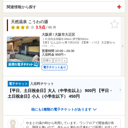
関連情報から探す
天然温泉 こうわの湯
お気に入
りに追加
3.5点
/ 46 件
大阪府 / 大阪市大正区
ＪＲ河内永和駅8.88km
津守駅680m
【車】なんばから車で約10分 【電車・バス】 大正駅から
バス、バ…
営業時間 10:00～24:30
入浴料金 900円～
日帰り
ロウリュ
電子チケットあり
入浴料チケット
電子チケット
【平日、土日祝全日】大人（中学生以上）
900円
【平日・
土日祝全日】小人（小学生以下）
450円
他にも1種類の電子チケットがあります
やまとの湯の時から利用しています。ワンフロアで開放感が有
り、階段も無いので、赤ちゃん連れや子連れには利用しやすいで