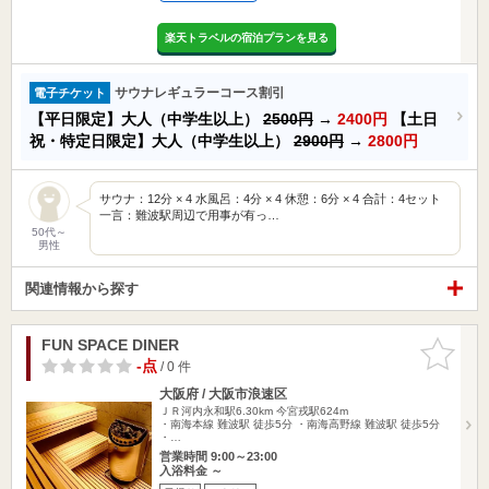
楽天トラベルの宿泊プランを見る
サウナレギュラーコース割引
電子チケット
【平日限定】大人（中学生以上）
2500円
→
2400円
【土日
祝・特定日限定】大人（中学生以上）
2900円
→
2800円
サウナ：12分 × 4 水風呂：4分 × 4 休憩：6分 × 4 合計：4セット
一言：難波駅周辺で用事が有っ…
50代～
男性
関連情報から探す
FUN SPACE DINER
お気に入
りに追加
-点
/ 0 件
大阪府 / 大阪市浪速区
ＪＲ河内永和駅6.30km
今宮戎駅624m
・南海本線 難波駅 徒歩5分 ・南海高野線 難波駅 徒歩5分
・…
営業時間 9:00～23:00
入浴料金 ～