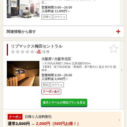
淀…
営業時間 0:00～24:00
入浴料金 11,900円～
日帰り
ロウリュ
関連情報から探す
リブマックス梅田セントラル
お気に入
りに追加
-点
/ 0 件
大阪府 / 大阪市北区
ＪＲ河内永和駅7.39km
北新地駅560m
【電車】 地下鉄谷町線「東梅田」駅7番出口 徒歩 約7分 阪
神本…
営業時間 6:00～25:00
入浴料金 2,500円～
宿泊
ロウリュ
クーポンあり
楽天トラベルの宿泊プランを見る
日帰り入浴料割引
クーポン
通常
2,500円
→
2,000円（500円お得！）