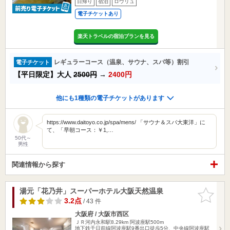
日帰り
宿泊
ロウリュ
電子チケットあり
楽天トラベルの宿泊プランを見る
レギュラーコース（温泉、サウナ、スパ等）割引
電子チケット
【平日限定】大人
2500円
→
2400円
他にも1種類の電子チケットがあります
https://www.daitoyo.co.jp/spa/mens/ 「サウナ＆スパ大東洋」に
て、「早朝コース：￥1,…
50代～
男性
関連情報から探す
湯元「花乃井」スーパーホテル大阪天然温泉
お気に入
りに追加
3.2点
/ 43 件
大阪府 / 大阪市西区
ＪＲ河内永和駅8.29km
阿波座駅500m
地下鉄千日前線阿波座駅9番出口徒歩5分、中央線阿波座駅