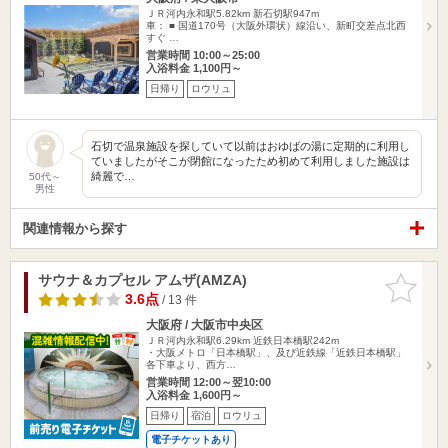
ＪＲ河内永和駅5.82km
新石切駅947m
車： ■ 国道170号（大阪外環状）線沿い、新町交差点北西
すぐ …
営業時間 10:00～25:00
入浴料金 1,100円～
日帰り
ロウリュ
石切で温泉施設を探していて以前はおゆばの湯に定期的に利用し
ていましたがそこが閉館になったため初めて利用しました施設は
綺麗で…
50代～
男性
関連情報から探す
サウナ＆カプセル アムザ(AMZA)
お気に入
りに追加
3.6点
/ 13 件
大阪府 / 大阪市中央区
ＪＲ河内永和駅6.29km
近鉄日本橋駅242m
・大阪メトロ「日本橋駅」、及び近鉄線「近鉄日本橋駅」
各下車より、西方…
営業時間 12:00～翌10:00
入浴料金 1,600円～
日帰り
宿泊
ロウリュ
電子チケットあり