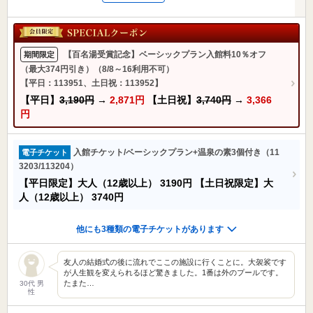
【百名湯受賞記念】ベーシックプラン入館料10％オフ
期間限定
（最大374円引き）（8/8～16利用不可）
【平日：113951、土日祝：113952】
【平日】
3,190円
→
2,871円
【土日祝】
3,740円
→
3,366
円
入館チケット/ベーシックプラン+温泉の素3個付き（11
電子チケット
3203/113204）
【平日限定】大人（12歳以上）
3190円
【土日祝限定】大
人（12歳以上）
3740円
他にも3種類の電子チケットがあります
友人の結婚式の後に流れでここの施設に行くことに。大袈裟です
が人生観を変えられるほど驚きました。1番は外のプールです。
たまた…
30代 男
性