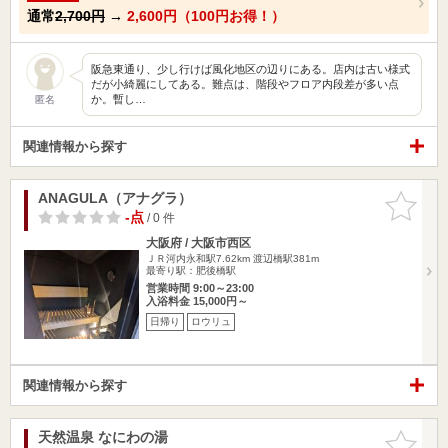
通常
2,700円
→
2,600円（100円お得！）
阪急東通り、少し行けば風化地区の辺りにある。店内は古い様式
だが小綺麗にしてある。難点は、階段やフロア内段差が多い点
か。暫し…
匿名
関連情報から探す
ANAGULA（アナグラ）
お気に入
りに追加
-点
/ 0 件
大阪府 / 大阪市西区
ＪＲ河内永和駅7.62km
渡辺橋駅381m
最寄り駅：肥後橋駅
営業時間 9:00～23:00
入浴料金 15,000円～
日帰り
ロウリュ
関連情報から探す
天然温泉 なにわの湯
お気に入