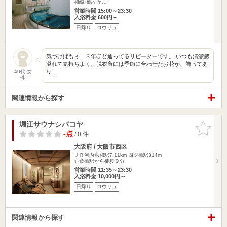
和線｢鶴ヶ丘…
営業時間 15:00～23:30
入浴料金 600円～
日帰り
ロウリュ
気づけばもぅ、３年ほど通ってるリピーターです。 いつも清潔感
溢れて気持ちよく、脱衣所には季節に合わせたお花が、飾ってあ
り…
40代 女
性
関連情報から探す
堀江サウナシバコヤ
お気に入
りに追加
-点
/ 0 件
大阪府 / 大阪市西区
ＪＲ河内永和駅7.11km
四ツ橋駅314m
心斎橋駅から徒歩９分
営業時間 11:35～23:30
入浴料金 10,000円～
日帰り
ロウリュ
関連情報から探す