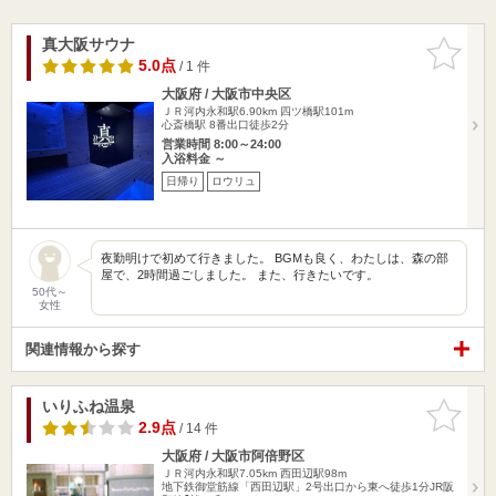
真大阪サウナ
お気に入
りに追加
5.0点
/ 1 件
大阪府 / 大阪市中央区
ＪＲ河内永和駅6.90km
四ツ橋駅101m
心斎橋駅 8番出口徒歩2分
営業時間 8:00～24:00
入浴料金 ～
日帰り
ロウリュ
夜勤明けで初めて行きました。 BGMも良く、わたしは、森の部
屋で、2時間過ごしました。 また、行きたいです。
50代～
女性
関連情報から探す
いりふね温泉
お気に入
りに追加
2.9点
/ 14 件
大阪府 / 大阪市阿倍野区
ＪＲ河内永和駅7.05km
西田辺駅98m
地下鉄御堂筋線「西田辺駅」2号出口から東へ徒歩1分JR阪