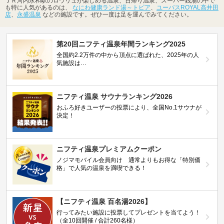
ＪＲ河内永和駅のロウリュが楽しめる温泉、日帰り温泉、スーパー銭湯の中で
も特に人気があるのは、
なにわ健康ランド湯～トピア
、
ユーバスROYAL高井田
店
、
永盛温泉
などの施設です。ぜひ一度は足を運んでみてください。
第20回ニフティ温泉年間ランキング2025
全国約2.2万件の中から頂点に選ばれた、2025年の人
気施設は…
ニフティ温泉 サウナランキング2026
おふろ好きユーザーの投票により、全国No.1サウナが
決定！
ニフティ温泉プレミアムクーポン
ノジマモバイル会員向け 通常よりもお得な「特別価
格」で人気の温泉を満喫できる！
【ニフティ温泉 百名湯2026】
行ってみたい施設に投票してプレゼントを当てよう！
（全10回開催 / 合計260名様）