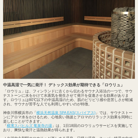
中温高湿で一気に発汗！ デトックス効果が期待できる「ロウリュ」
「ロウリュ」は、フィンランドに古くから伝わるサウナ入浴法の一つで、サウ
ナストーンに水をかけて水蒸気を発生させて発汗を促進させる効果がありま
す。ロウリュは80℃以下の中温高湿のため、肌のピリピリ感や息苦しさが軽減
され、サウナが苦手な人でも利用しやすいのが特徴。
神奈川県横浜市の「
横浜天然温泉 SPA EAS(スパイアス)
」では、サウナストー
ンにアロマ水をかけるため、心地良い熱波とアロマのリラックス効果を同時に
楽しむことができます。
「
横濱スパヒルズ 竜泉寺の湯
」は、1日18回のロウリュウサービスを実施して
おり、爽快な発汗と温熱効果が得られます。