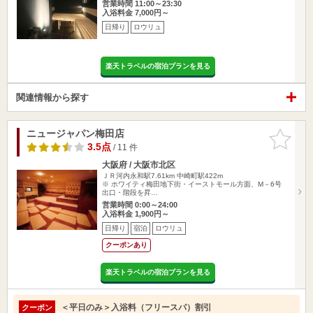
営業時間 11:00～23:30
入浴料金 7,000円～
日帰り
ロウリュ
楽天トラベルの宿泊プランを見る
関連情報から探す
ニュージャパン梅田店
お気に入
りに追加
3.5点
/ 11 件
大阪府 / 大阪市北区
ＪＲ河内永和駅7.61km
中崎町駅422m
※ ホワイティ梅田地下街・イーストモール方面、M－6号
出口・階段を昇…
営業時間 0:00～24:00
入浴料金 1,900円～
日帰り
宿泊
ロウリュ
クーポンあり
楽天トラベルの宿泊プランを見る
＜平日のみ＞入浴料（フリースパ）割引
クーポン