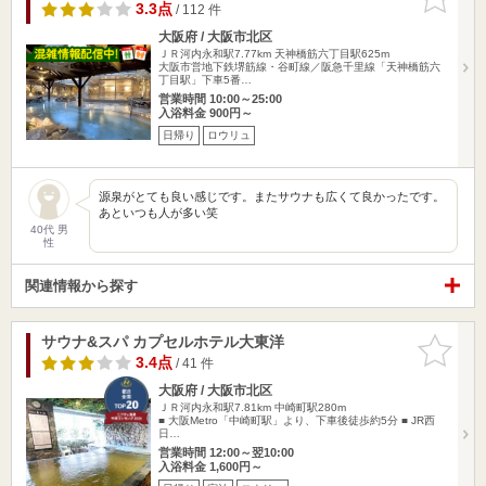
りに追加
3.3点
/ 112 件
大阪府 / 大阪市北区
ＪＲ河内永和駅7.77km
天神橋筋六丁目駅625m
大阪市営地下鉄堺筋線・谷町線／阪急千里線「天神橋筋六
丁目駅」下車5番…
営業時間 10:00～25:00
入浴料金 900円～
日帰り
ロウリュ
源泉がとても良い感じです。またサウナも広くて良かったです。
あといつも人が多い笑
40代 男
性
関連情報から探す
サウナ&スパ カプセルホテル大東洋
お気に入
りに追加
3.4点
/ 41 件
大阪府 / 大阪市北区
ＪＲ河内永和駅7.81km
中崎町駅280m
■ 大阪Metro「中崎町駅」より、下車後徒歩約5分 ■ JR西
日…
営業時間 12:00～翌10:00
入浴料金 1,600円～