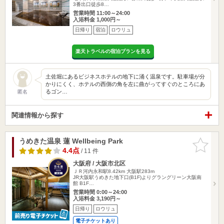
3番出口徒歩8…
営業時間 11:00～24:00
入浴料金 1,000円～
日帰り
宿泊
ロウリュ
楽天トラベルの宿泊プランを見る
土佐堀にあるビジネスホテルの地下に涌く温泉です。駐車場が分
かりにくく、ホテルの西側の角を左に曲がってすぐのところにあ
るゴン…
匿名
関連情報から探す
うめきた温泉 蓮 Wellbeing Park
お気に入
りに追加
4.4点
/ 11 件
大阪府 / 大阪市北区
ＪＲ河内永和駅8.42km
大阪駅283m
JR大阪駅うめきた地下口(B1F)よりグラングリーン大阪南
館 B1F…
営業時間 0:00～24:00
入浴料金 3,190円～
日帰り
ロウリュ
電子チケットあり