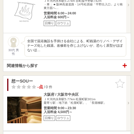
ＪＲ河内永和駅5.27km
谷町線平野駅742m
・車： ■ 阪神高速道路・14号松原線「平野出入口」より南
東方面へ…
営業時間 6:00～24:00
入浴料金 600円～
日帰り
ロウリュ
全国で温浴施設を手掛ける会社による、町銭湯のリノベ・デザイ
ナーズ化した銭湯。改修前を存じ上げないが、恐らく原型がほぼ
ないほ…
30代 男
性
関連情報から探す
想ーSOUー
お気に入
りに追加
-点
/ 0 件
大阪府 / 大阪市中央区
ＪＲ河内永和駅5.77km
松屋町駅301m
最寄り駅：地下鉄「松屋町駅」、「長堀橋駅」
営業時間 9:00～23:30
入浴料金 4,500円～
日帰り
ロウリュ