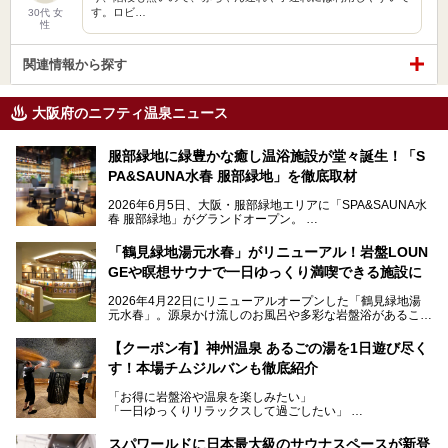
す。ロビ…
30代 女
性
関連情報から探す
大阪府のニフティ温泉ニュース
服部緑地に緑豊かな癒し温浴施設が堂々誕生！「S
PA&SAUNA水春 服部緑地」を徹底取材
2026年6月5日、大阪・服部緑地エリアに「SPA&SAUNA水
春 服部緑地」がグランドオープン。
当初の計画から約5年の時を経て誕生した本施設は、温泉・
「鶴見緑地湯元水春」がリニューアル！岩盤LOUN
サウナ・岩盤浴・フィットネス・ラウンジ・レストランなど
GEや瞑想サウナで一日ゆっくり満喫できる施設に
を融合した、これまでの“水春”のイメージをさらに進化させ
た大型ウェルネス施設です。
2026年4月22日にリニューアルオープンした「鶴見緑地湯
元水春」。源泉かけ流しのお風呂や多彩な岩盤浴があること
今回はオープン前の内覧会に参加し、館内のこだわりポイン
で人気の施設ですが、リニューアルを経てこれまで以上
トを徹底取材してきました。
に“一日中くつろげる場所”としてパワーアップしています。
サウナー注目の3種のサウナや160cmの深水風呂、没入感の
【クーポン有】神州温泉 あるごの湯を1日遊び尽く
高い岩盤浴エリア、日本最大の台数を誇る最新AIフィットネ
す！本場チムジルバンも徹底紹介
今回のリニューアルでは、新たに登場した瞑想サウナをはじ
スマシンなど、見どころ満載の館内を詳しくご紹介します。
め、岩盤浴エリアや休憩スペースの充実、レストランなど、
「お得に岩盤浴や温泉を楽しみたい」
見どころが盛りだくさん。日常の疲れを癒やしたい方はもち
「一日ゆっくりリラックスして過ごしたい」
ろん、休日にゆったり過ごしたい方にもぴったりの内容とな
そんな方におすすめなのが、クーポンを使ってお得に長時間
っています。
利用できる「神州温泉 あるごの湯」です。
スパワールドに日本最大級のサウナスペースが新登