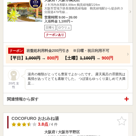
ＪＲ河内永和駅4.99km
鶴見緑地駅226m
大阪市営地下鉄長堀鶴見緑地線 鶴見緑地駅から徒歩約３
分国道479号線…
営業時間 9:00～26:00
入浴料金 1,100円～
日帰り
ロウリュ
クーポンあり
岩盤処利用料金200円引き ※日曜・祝日利用不可
クーポン
【平日】
1,000円
→
800円
【土曜】
1,100円
→
900円
湯舟の種類がとっても豊富でよかったです。 露天風呂の雰囲気は
風情があってとても素敵でした。 つぼ湯もゆっくり楽しめて大満
足…
20代 女
性
関連情報から探す
COCOFURO おおみね湯
お気に入
りに追加
3.8点
/ 4 件
大阪府 / 大阪市平野区