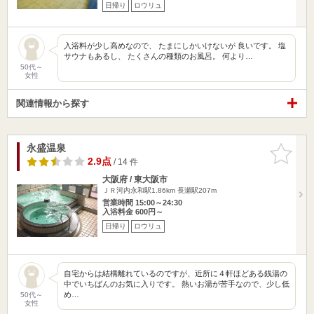
日帰り
ロウリュ
入浴料が少し高めなので、 たまにしかいけないが 良いです。 塩
サウナもあるし、 たくさんの種類のお風呂。 何より…
50代～
女性
関連情報から探す
永盛温泉
お気に入
りに追加
2.9点
/ 14 件
大阪府 / 東大阪市
ＪＲ河内永和駅1.86km
長瀬駅207m
営業時間 15:00～24:30
入浴料金 600円～
日帰り
ロウリュ
自宅からは結構離れているのですが、近所に４軒ほどある銭湯の
中でいちばんのお気に入りです。 熱いお湯が苦手なので、少し低
め…
50代～
女性