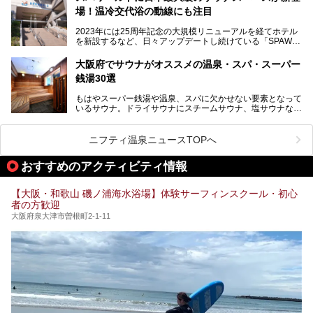
本記事では、そんなリニューアル後の注目ポイントを詳しく
場！温冷交代浴の動線にも注目
あるごの湯は、大阪府豊中市にある日帰り温浴施設で、阪急
紹介します。これから「鶴見緑地湯元水春」に訪れる方や、
宝塚線「三国駅」から徒歩約10分とアクセスも良好です。
より満足度の高い過ごし方をしたい方はぜひお読みくださ
2023年には25周年記念の大規模リニューアルを経てホテル
チムジルバン（岩盤浴）を中心に、発汗・リラックス・漫画
い。
を新設するなど、日々アップデートし続けている「SPAWO
タイムまで満喫できる長時間滞在型の施設なので、一日中ゆ
RLD HOTEL＆RESORT」（以下スパワールド）。
ったりと過ごしたいときにおすすめ。大うちわやタオルによ
そんなスパワールドが2025年11月15日（土）に、新たな浴
る迫力ある熱波パフォーマンスも毎日行われており、“とと
大阪府でサウナがオススメの温泉・スパ・スーパー
室や日本最大級140人収容の大規模サウナを携えてリニュー
のう”体験をしっかり楽しめるのもポイントです。
銭湯30選
アルオープン！浴室である4F・6Fそれぞれにリニューアル
が施されており、その総工費はなんと13.5億円！
さらに館内でくつろぐだけでなく、隣接するビルにはカラオ
もはやスーパー銭湯や温泉、スパに欠かせない要素となって
大規模リニューアルの全容を確認すべく、リニューアルプレ
ケやボウリングといった遊び場もあり、友人同士やカップル
いるサウナ。ドライサウナにスチームサウナ、塩サウナな
オープンイベントに行ってきました！今回はそのリニューア
で“遊び+癒し”の一日を過ごすのにもぴったり。
ど、いくつか異なるタイプが楽しめたり、水風呂や外気浴ス
ル部分の概要をお届けします。
ペース、ロウリュウなど、心ゆくまで楽しむためのサービス
今回は、あるごの湯を訪問し、チムジルバンやお風呂、食事
が充実した施設も多くみられます。
ニフティ温泉ニュースTOPへ
処にいたるまで魅力をたっぷり堪能してきたので、その全容
を詳しく紹介します！
今回はそんなサウナにこだわった、大阪府内のオススメ温
おすすめのアクティビティ情報
泉・銭湯・スパを30件紹介したいと思います！
【大阪・和歌山 磯ノ浦海水浴場】体験サーフィンスクール・初心
者の方歓迎
大阪府泉大津市曽根町2-1-11