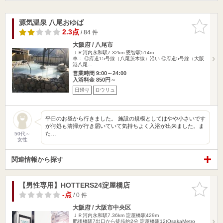
源気温泉 八尾おゆば
お気に入
りに追加
2.3点
/ 84 件
大阪府 / 八尾市
ＪＲ河内永和駅7.32km
恩智駅514m
車： ◎府道15号線（八尾茨木線）沿い ◎府道5号線（大阪
港八尾…
営業時間 9:00～24:00
入浴料金 850円～
日帰り
ロウリュ
平日のお昼から行きました。 施設の規模としてはやや小さいです
が何処も清掃が行き届いていて気持ちよく入浴が出来ました。ま
た…
50代～
女性
関連情報から探す
【男性専用】HOTTERS24淀屋橋店
お気に入
りに追加
-点
/ 0 件
大阪府 / 大阪市中央区
ＪＲ河内永和駅7.36km
淀屋橋駅429m
肥後橋駅7出口から徒歩約2分 淀屋橋駅12(OsakaMetro