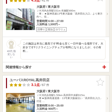
4.3点
/ 41 件
大阪府 / 東大阪市
ＪＲ河内永和駅331m
布施駅480m
・車： ■ 阪神高速13号東大阪線「高井田出入口」より東方
向へ、信…
営業時間 6:00～27:00
入浴料金 1,500円～
日帰り
宿泊
ロウリュ
この施設は本当に最高です!料金も安く一日中遊べる場所です。大
好きです‼︎リクライニングチェアが有料になりましたが、その有
料…
40代 指
定しな
い
関連情報から探す
ユーバスROYAL高井田店
お気に入
りに追加
3.1点
/ 67 件
大阪府 / 東大阪市
ＪＲ河内永和駅1.50km
高井田中央駅615m
・車 ■ 阪神高速道路・13号東大阪線沿い「高井田出入口」
付近 …
営業時間 8:00～25:00
入浴料金 900円～