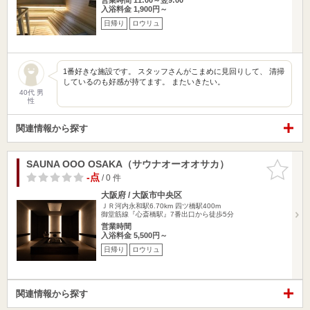
入浴料金 1,900円～
日帰り
ロウリュ
1番好きな施設です。 スタッフさんがこまめに見回りして、 清掃
しているのも好感が持てます。 またいきたい。
40代 男
性
関連情報から探す
SAUNA OOO OSAKA（サウナオーオオサカ）
お気に入
りに追加
-点
/ 0 件
大阪府 / 大阪市中央区
ＪＲ河内永和駅6.70km
四ツ橋駅400m
御堂筋線『心斎橋駅』7番出口から徒歩5分
営業時間
入浴料金 5,500円～
日帰り
ロウリュ
関連情報から探す