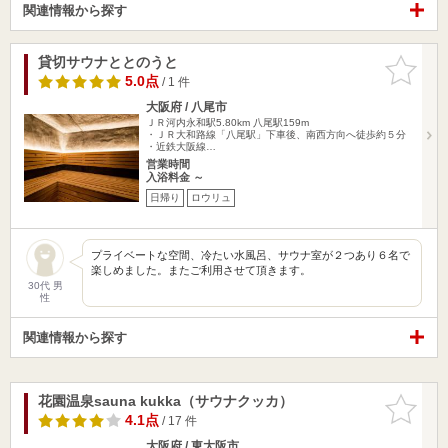
関連情報から探す
貸切サウナととのうと
お気に入
りに追加
5.0点
/ 1 件
大阪府 / 八尾市
ＪＲ河内永和駅5.80km
八尾駅159m
・ＪＲ大和路線「八尾駅」下車後、南西方向へ徒歩約５分
・近鉄大阪線…
営業時間
入浴料金 ～
日帰り
ロウリュ
プライベートな空間、冷たい水風呂、サウナ室が２つあり６名で
楽しめました。またご利用させて頂きます。
30代 男
性
関連情報から探す
花園温泉sauna kukka（サウナクッカ）
お気に入
りに追加
4.1点
/ 17 件
大阪府 / 東大阪市