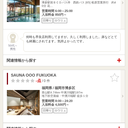
博多駅前ＢＣＤバス停 西鉄バス [65] 桧原営業所行 約4
0分 花…
営業時間 6:00～25:00
入浴料金 850円～
日帰り
ロウリュ
何時も早良店利用してますが。久しく利用しました。床などとて
も綺麗にされてます。気持よかったです。
50代～
男性
関連情報から探す
SAUNA OOO FUKUOKA
お気に入
りに追加
-点
/ 0 件
福岡県 / 福岡市博多区
茶山駅4.74km
中洲川端駅197m
地下鉄空港線・中洲川端駅 徒歩１分
営業時間 8:00～24:20
入浴料金 4,500円～
日帰り
ロウリュ