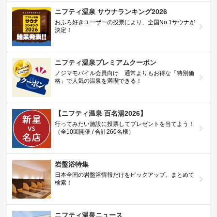
ニフティ温泉 サウナランキング2026
おふろ好きユーザーの投票により、全国No.1サウナが
決定！
ニフティ温泉プレミアムクーポン
ノジマモバイル会員向け 通常よりもお得な「特別価
格」で人気の温泉を満喫できる！
【ニフティ温泉 百名湯2026】
行ってみたい施設に投票してプレゼントを当てよう！
（全10回開催 / 合計260名様）
岩盤浴特集
日本全国の岩盤浴情報だけをピックアップ。まとめて
検索！
ニフティ温泉ニュース