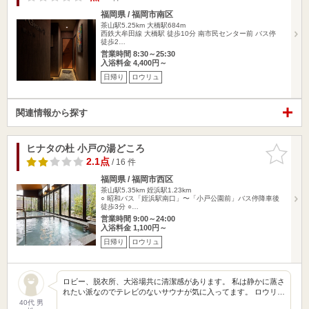
福岡県 / 福岡市南区
茶山駅5.25km
大橋駅684m
西鉄大牟田線 大橋駅 徒歩10分 南市民センター前 バス停
徒歩2…
営業時間 8:30～25:30
入浴料金 4,400円～
日帰り
ロウリュ
関連情報から探す
ヒナタの杜 小戸の湯どころ
お気に入
りに追加
2.1点
/ 16 件
福岡県 / 福岡市西区
茶山駅5.35km
姪浜駅1.23km
○ 昭和バス「姪浜駅南口」〜「小戸公園前」バス停降車後
徒歩3分 ○…
営業時間 9:00～24:00
入浴料金 1,100円～
日帰り
ロウリュ
ロビー、脱衣所、大浴場共に清潔感があります。 私は静かに蒸さ
れたい派なのでテレビのないサウナが気に入ってます。 ロウリ…
40代 男