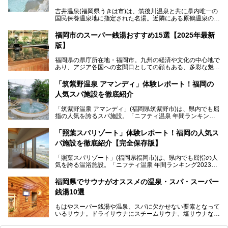
吉井温泉(福岡県うきは市)は、筑後川温泉と共に県内唯一の
国民保養温泉地に指定された名湯。近隣にある原鶴温泉の観
光地風情と異なり、長閑な田園地帯に佇む小さな温泉地で
す。
福岡市のスーパー銭湯おすすめ15選【2025年最新
版】
「ふだん着の温泉 鶴は千年」は、吉井温泉にある日帰り入
浴施設。源泉100％かけ流しの極上美肌湯を楽しめ、近隣の
福岡県の県庁所在地・福岡市。九州の経済や文化の中心地で
住民や温泉ファンに愛され続けています。今回は筆者自ら日
あり、アジア各国への玄関口としての顔もある、多彩な魅力
帰り入浴し、自慢の温泉を中心に詳細レビューします！
をもつ大都市です。
「筑紫野温泉 アマンディ」体験レポート！福岡の
そんな福岡市は、スーパー銭湯も多種多彩。玄界灘を眺めら
人気スパ施設を徹底紹介
れるリゾート気分満点のスーパー銭湯から、繁華街近くのレ
トロな銭湯、泉質自慢の天然温泉まで、福岡市で行ってみた
「筑紫野温泉 アマンディ」(福岡県筑紫野市)は、県内でも屈
いスーパー銭湯を一挙ご紹介します。
指の人気を誇るスパ施設。「ニフティ温泉 年間ランキング2
022」では、福岡県岩盤浴部門第１位を獲得。いつも多くの
入浴客で賑わっています。
「照葉スパリゾート」体験レポート！福岡の人気ス
パ施設を徹底紹介【完全保存版】
そこで今回は、ニフティ温泉ライターである筆者が現地訪
問。週替わりで男女入替制の温泉・サウナや岩盤浴・VIPル
「照葉スパリゾート」(福岡県福岡市)は、県内でも屈指の人
ーム・併設するレストランを体験し、それらの全貌を徹底紹
気を誇る温浴施設。「ニフティ温泉 年間ランキング2023」
介します！
では福岡県総合第３位を獲得し、平日・土日を問わず多くの
常連客で賑わっています。
福岡県でサウナがオススメの温泉・スパ・スーパー
銭湯10選
そこで今回は、ニフティ温泉ライターである筆者が現地体
験。超人気の岩盤房(岩盤浴)をはじめ、スパ＆サウナ・アミ
もはやスーパー銭湯や温泉、スパに欠かせない要素となって
ューズメント・宿泊施設・グルメ・その他施設まで、多彩な
いるサウナ。ドライサウナにスチームサウナ、塩サウナな
る全貌と魅力を徹底紹介します！
ど、いくつか異なるタイプが楽しめたり、水風呂や外気浴ス
ペース、ロウリュウなど、心ゆくまで楽しむためのサービス