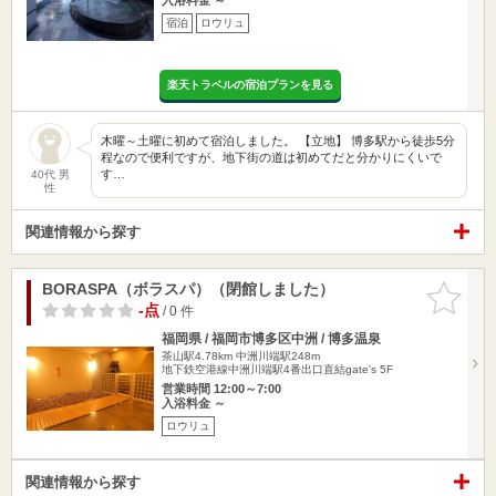
宿泊
ロウリュ
楽天トラベルの宿泊プランを見る
木曜～土曜に初めて宿泊しました。 【立地】 博多駅から徒歩5分
程なので便利ですが、地下街の道は初めてだと分かりにくいで
す…
40代 男
性
関連情報から探す
BORASPA（ボラスパ）（閉館しました）
お気に入
りに追加
-点
/ 0 件
福岡県 / 福岡市博多区中洲 / 博多温泉
茶山駅4.78km
中洲川端駅248m
地下鉄空港線中洲川端駅4番出口直結gate's 5F
営業時間 12:00～7:00
入浴料金 ～
ロウリュ
関連情報から探す