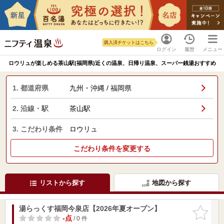
購入済チケットはこちら
ログイン
履歴
メニュー
ロウリュが楽しめる茶山駅(福岡県)近くの温泉、日帰り温泉、スーパー銭湯おすすめ
1. 都道府県
九州・沖縄 / 福岡県
2. 沿線・駅
茶山駅
3. こだわり条件
ロウリュ
こだわり条件を変更する
リストから探す
地図から探す
湯らっくす福岡今泉店【2026年夏オープン】
お気に入
りに追加
-点
/ 0 件