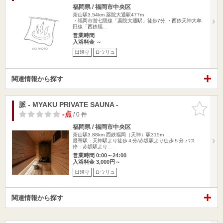
福岡県 / 福岡市中央区
茶山駅3.54km
薬院大通駅477m
・福岡市営七隈線「薬院大通駅」徒歩7分 ・西鉄天神大牟
田線「西鉄福…
営業時間
入浴料金 ～
日帰り
ロウリュ
関連情報から探す
脈 - MYAKU PRIVATE SAUNA -
お気に入
りに追加
-点
/ 0 件
福岡県 / 福岡市中央区
茶山駅3.88km
西鉄福岡（天神）駅315m
最寄駅：天神駅より徒歩４分/赤坂駅より徒歩５分 バス
停：赤坂駅より…
営業時間 0:00～24:00
入浴料金 3,000円～
日帰り
ロウリュ
関連情報から探す