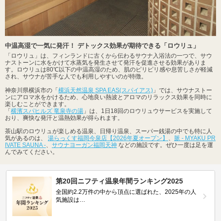
中温高湿で一気に発汗！ デトックス効果が期待できる「ロウリュ」
「ロウリュ」は、フィンランドに古くから伝わるサウナ入浴法の一つで、サウ
ナストーンに水をかけて水蒸気を発生させて発汗を促進させる効果がありま
す。ロウリュは80℃以下の中温高湿のため、肌のピリピリ感や息苦しさが軽減
され、サウナが苦手な人でも利用しやすいのが特徴。
神奈川県横浜市の「
横浜天然温泉 SPA EAS(スパイアス)
」では、サウナストー
ンにアロマ水をかけるため、心地良い熱波とアロマのリラックス効果を同時に
楽しむことができます。
「
横濱スパヒルズ 竜泉寺の湯
」は、1日18回のロウリュウサービスを実施して
おり、爽快な発汗と温熱効果が得られます。
茶山駅のロウリュが楽しめる温泉、日帰り温泉、スーパー銭湯の中でも特に人
気があるのは、
湯らっくす福岡今泉店【2026年夏オープン】
、
脈 - MYAKU PR
IVATE SAUNA -
、
サウナヨーガン福岡天神
などの施設です。ぜひ一度は足を運
んでみてください。
第20回ニフティ温泉年間ランキング2025
全国約2.2万件の中から頂点に選ばれた、2025年の人
気施設は…