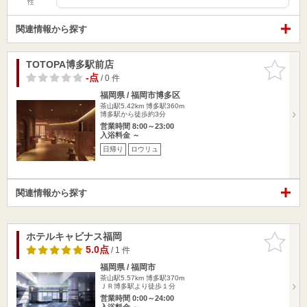
性
関連情報から探す
TOTOPA博多駅前店
お気に入
りに追加
-点
/ 0 件
福岡県 / 福岡市博多区
茶山駅5.42km
博多駅360m
博多駅から徒歩約3分
営業時間 8:00～23:00
入浴料金 ～
日帰り
ロウリュ
関連情報から探す
ホテルキャビナス福岡
お気に入
りに追加
5.0点
/ 1 件
福岡県 / 福岡市
茶山駅5.57km
博多駅370m
ＪＲ博多駅より徒歩１分
営業時間 0:00～24:00
入浴料金 ～