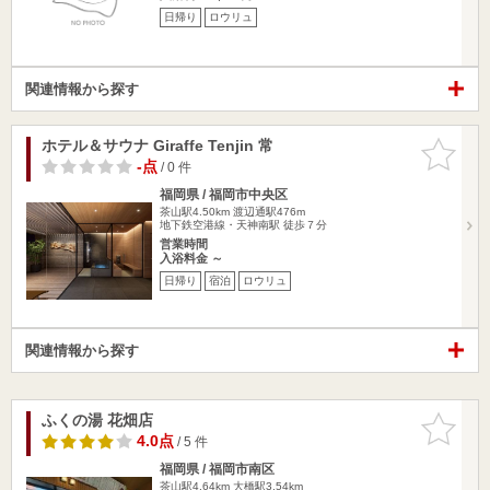
日帰り
ロウリュ
関連情報から探す
ホテル＆サウナ Giraffe Tenjin 常
お気に入
りに追加
-点
/ 0 件
福岡県 / 福岡市中央区
茶山駅4.50km
渡辺通駅476m
地下鉄空港線・天神南駅 徒歩７分
営業時間
入浴料金 ～
日帰り
宿泊
ロウリュ
関連情報から探す
ふくの湯 花畑店
お気に入
りに追加
4.0点
/ 5 件
福岡県 / 福岡市南区
茶山駅4.64km
大橋駅3.54km