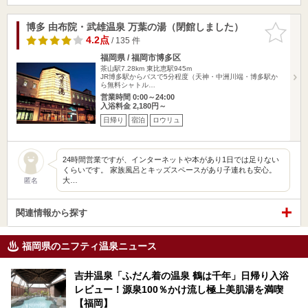
博多 由布院・武雄温泉 万葉の湯（閉館しました）
お気に入
りに追加
4.2点
/ 135 件
福岡県 / 福岡市博多区
茶山駅7.28km
東比恵駅945m
JR博多駅からバスで5分程度（天神・中洲川端・博多駅か
ら無料シャトル…
営業時間 0:00～24:00
入浴料金 2,180円～
日帰り
宿泊
ロウリュ
24時間営業ですが、インターネットや本があり1日では足りない
くらいです。 家族風呂とキッズスペースがあり子連れも安心。
大…
匿名
関連情報から探す
福岡県のニフティ温泉ニュース
吉井温泉「ふだん着の温泉 鶴は千年」日帰り入浴
レビュー！源泉100％かけ流し極上美肌湯を満喫
【福岡】