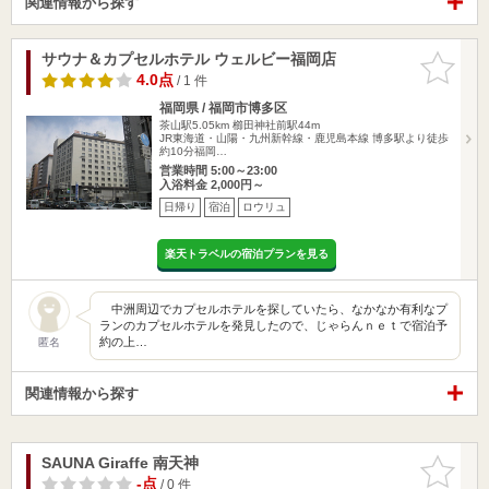
関連情報から探す
サウナ＆カプセルホテル ウェルビー福岡店
お気に入
りに追加
4.0点
/ 1 件
福岡県 / 福岡市博多区
茶山駅5.05km
櫛田神社前駅44m
JR東海道・山陽・九州新幹線・鹿児島本線 博多駅より徒歩
約10分福岡…
営業時間 5:00～23:00
入浴料金 2,000円～
日帰り
宿泊
ロウリュ
楽天トラベルの宿泊プランを見る
中洲周辺でカプセルホテルを探していたら、なかなか有利なプ
ランのカプセルホテルを発見したので、じゃらんｎｅｔで宿泊予
約の上…
匿名
関連情報から探す
SAUNA Giraffe 南天神
お気に入
りに追加
-点
/ 0 件