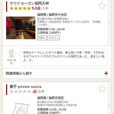
サウナヨーガン福岡天神
お気に入
りに追加
5.0点
/ 1 件
福岡県 / 福岡市中央区
茶山駅3.93km
赤坂駅508m
天神駅より徒歩約8分 天神北ランプから約3分 「天神駅」
バス停か…
営業時間 7:30～24:00
入浴料金 1,400円～
日帰り
ロウリュ
溶岩をテーマにしたサウナ施設。最も熱いサ室「溶岩」で行われ
るダブルストーブのダブルロウリュが強烈であった。凄まじい熱
さ。そ…
40代 男
性
関連情報から探す
癒手 private sauna
お気に入
りに追加
-点
/ 0 件
福岡県 / 福岡市西区
茶山駅4.27km
姪浜駅218m
国道521号経由 姪浜駅より徒歩3分
営業時間 11:00～21:00
入浴料金 4,000円～