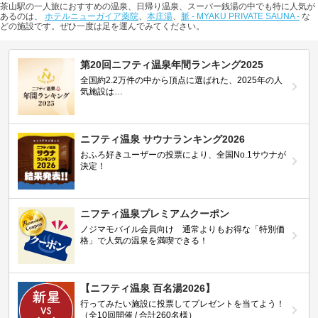
茶山駅の一人旅におすすめの温泉、日帰り温泉、スーパー銭湯の中でも特に人気が
あるのは、
ホテルニューガイア薬院
、
本庄湯
、
脈 - MYAKU PRIVATE SAUNA -
な
どの施設です。ぜひ一度は足を運んでみてください。
第20回ニフティ温泉年間ランキング2025
全国約2.2万件の中から頂点に選ばれた、2025年の人
気施設は…
ニフティ温泉 サウナランキング2026
おふろ好きユーザーの投票により、全国No.1サウナが
決定！
ニフティ温泉プレミアムクーポン
ノジマモバイル会員向け 通常よりもお得な「特別価
格」で人気の温泉を満喫できる！
【ニフティ温泉 百名湯2026】
行ってみたい施設に投票してプレゼントを当てよう！
（全10回開催 / 合計260名様）