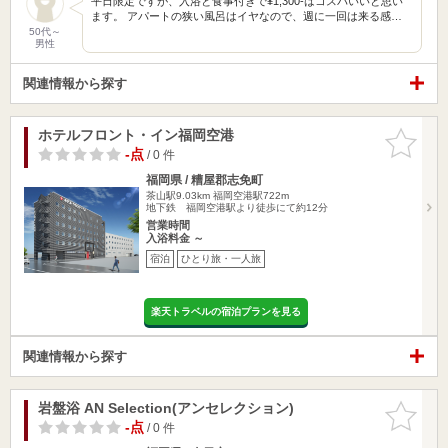
平日限定ですが、入浴と食事付きで¥1,300-はコスパいいと思い
ます。 アパートの狭い風呂はイヤなので、週に一回は来る感…
50代～
男性
関連情報から探す
ホテルフロント・イン福岡空港
お気に入
りに追加
-点
/ 0 件
福岡県 / 糟屋郡志免町
茶山駅9.03km
福岡空港駅722m
地下鉄 福岡空港駅より徒歩にて約12分
営業時間
入浴料金 ～
宿泊
ひとり旅・一人旅
楽天トラベルの宿泊プランを見る
関連情報から探す
岩盤浴 AN Selection(アンセレクション)
お気に入
りに追加
-点
/ 0 件