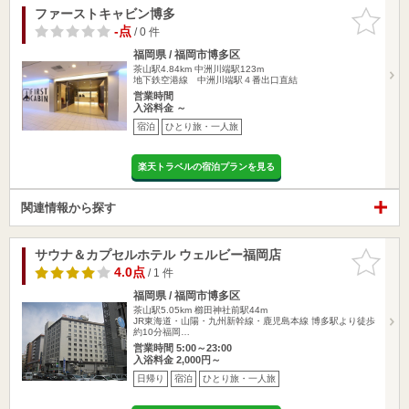
ファーストキャビン博多
お気に入
りに追加
-点
/ 0 件
福岡県 / 福岡市博多区
茶山駅4.84km
中洲川端駅123m
地下鉄空港線 中洲川端駅４番出口直結
営業時間
入浴料金 ～
宿泊
ひとり旅・一人旅
楽天トラベルの宿泊プランを見る
関連情報から探す
サウナ＆カプセルホテル ウェルビー福岡店
お気に入
りに追加
4.0点
/ 1 件
福岡県 / 福岡市博多区
茶山駅5.05km
櫛田神社前駅44m
JR東海道・山陽・九州新幹線・鹿児島本線 博多駅より徒歩
約10分福岡…
営業時間 5:00～23:00
入浴料金 2,000円～
日帰り
宿泊
ひとり旅・一人旅