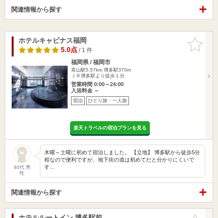
関連情報から探す
ホテルキャビナス福岡
お気に入
りに追加
5.0点
/ 1 件
福岡県 / 福岡市
茶山駅5.57km
博多駅370m
ＪＲ博多駅より徒歩１分
営業時間 0:00～24:00
入浴料金 ～
宿泊
ひとり旅・一人旅
楽天トラベルの宿泊プランを見る
木曜～土曜に初めて宿泊しました。 【立地】 博多駅から徒歩5分
程なので便利ですが、地下街の道は初めてだと分かりにくいで
す…
40代 男
性
関連情報から探す
ホテルルートイン 博多駅前
お気に入