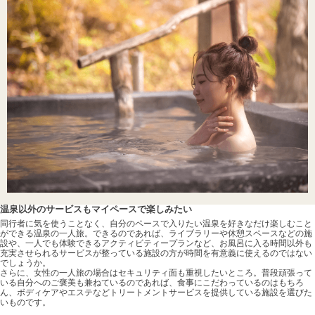
温泉以外のサービスもマイペースで楽しみたい
同行者に気を使うことなく、自分のペースで入りたい温泉を好きなだけ楽しむこと
ができる温泉の一人旅。できるのであれば、ライブラリーや休憩スペースなどの施
設や、一人でも体験できるアクティビティープランなど、お風呂に入る時間以外も
充実させられるサービスが整っている施設の方が時間を有意義に使えるのではない
でしょうか。
さらに、女性の一人旅の場合はセキュリティ面も重視したいところ。普段頑張って
いる自分へのご褒美も兼ねているのであれば、食事にこだわっているのはもちろ
ん、ボディケアやエステなどトリートメントサービスを提供している施設を選びた
いものです。