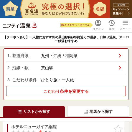
購入済チケットはこちら
ログイン
履歴
メニュー
【クーポンあり】一人旅におすすめの茶山駅(福岡県)近くの温泉、日帰り温泉、スーパ
ー銭湯おすすめ
1. 都道府県
九州・沖縄 / 福岡県
2. 沿線・駅
茶山駅
3. こだわり条件
ひとり旅・一人旅
こだわり条件を変更する
リストから探す
地図から探す
ホテルニューガイア薬院
お気に入
りに追加