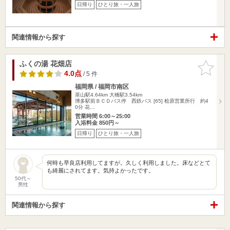
日帰り
ひとり旅・一人旅
関連情報から探す
ふくの湯 花畑店
お気に入
りに追加
4.0点
/ 5 件
福岡県 / 福岡市南区
茶山駅4.64km
大橋駅3.54km
博多駅前ＢＣＤバス停 西鉄バス [65] 桧原営業所行 約4
0分 花…
営業時間 6:00～25:00
入浴料金 850円～
日帰り
ひとり旅・一人旅
何時も早良店利用してますが。久しく利用しました。床などとて
も綺麗にされてます。気持よかったです。
50代～
男性
関連情報から探す