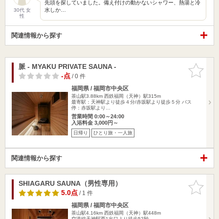
先頭を探していました。備え付けの動かないシャワー、熱湯と冷
水しか…
30代 女
性
関連情報から探す
脈 - MYAKU PRIVATE SAUNA -
お気に入
りに追加
-点
/ 0 件
福岡県 / 福岡市中央区
茶山駅3.88km
西鉄福岡（天神）駅315m
最寄駅：天神駅より徒歩４分/赤坂駅より徒歩５分 バス
停：赤坂駅より…
営業時間 0:00～24:00
入浴料金 3,000円～
日帰り
ひとり旅・一人旅
関連情報から探す
SHIAGARU SAUNA（男性専用）
お気に入
りに追加
5.0点
/ 1 件
福岡県 / 福岡市中央区
茶山駅4.16km
西鉄福岡（天神）駅448m
空港線天神駅西1出口より徒歩52秒