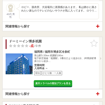
ロビー、脱衣所、大浴場共に清潔感があります。 私は静かに蒸さ
れたい派なのでテレビのないサウナが気に入ってます。 ロウリ…
40代 男
性
関連情報から探す
ドーミーイン博多祇園
お気に入
りに追加
-点
/ 0 件
福岡県 / 福岡市博多区冷泉町
茶山駅5.35km
祇園駅190m
地下鉄空港線「祗園駅」3番出口より徒歩1分、JR博多駅博
多口から徒歩…
営業時間
入浴料金 ～
宿泊
ひとり旅・一人旅
楽天トラベルの宿泊プランを見る
関連情報から探す