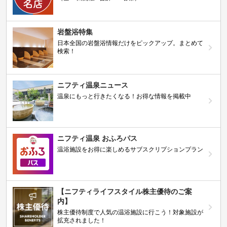
岩盤浴特集
日本全国の岩盤浴情報だけをピックアップ。まとめて
検索！
ニフティ温泉ニュース
温泉にもっと行きたくなる！お得な情報を掲載中
ニフティ温泉 おふろパス
温浴施設をお得に楽しめるサブスクリプションプラン
【ニフティライフスタイル株主優待のご案
内】
株主優待制度で人気の温浴施設に行こう！対象施設が
拡充されました！