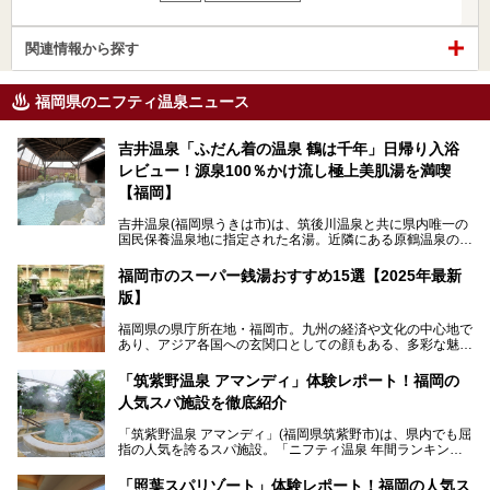
関連情報から探す
福岡県のニフティ温泉ニュース
吉井温泉「ふだん着の温泉 鶴は千年」日帰り入浴
レビュー！源泉100％かけ流し極上美肌湯を満喫
【福岡】
吉井温泉(福岡県うきは市)は、筑後川温泉と共に県内唯一の
国民保養温泉地に指定された名湯。近隣にある原鶴温泉の観
光地風情と異なり、長閑な田園地帯に佇む小さな温泉地で
す。
福岡市のスーパー銭湯おすすめ15選【2025年最新
版】
「ふだん着の温泉 鶴は千年」は、吉井温泉にある日帰り入
浴施設。源泉100％かけ流しの極上美肌湯を楽しめ、近隣の
福岡県の県庁所在地・福岡市。九州の経済や文化の中心地で
住民や温泉ファンに愛され続けています。今回は筆者自ら日
あり、アジア各国への玄関口としての顔もある、多彩な魅力
帰り入浴し、自慢の温泉を中心に詳細レビューします！
をもつ大都市です。
「筑紫野温泉 アマンディ」体験レポート！福岡の
そんな福岡市は、スーパー銭湯も多種多彩。玄界灘を眺めら
人気スパ施設を徹底紹介
れるリゾート気分満点のスーパー銭湯から、繁華街近くのレ
トロな銭湯、泉質自慢の天然温泉まで、福岡市で行ってみた
「筑紫野温泉 アマンディ」(福岡県筑紫野市)は、県内でも屈
いスーパー銭湯を一挙ご紹介します。
指の人気を誇るスパ施設。「ニフティ温泉 年間ランキング2
022」では、福岡県岩盤浴部門第１位を獲得。いつも多くの
入浴客で賑わっています。
「照葉スパリゾート」体験レポート！福岡の人気ス