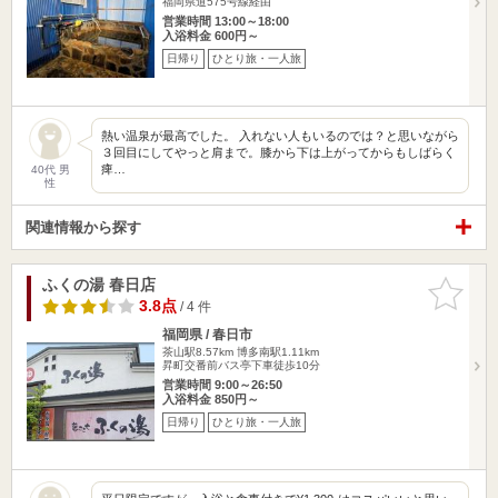
福岡県道575号線経由
営業時間 13:00～18:00
入浴料金 600円～
日帰り
ひとり旅・一人旅
熱い温泉が最高でした。 入れない人もいるのでは？と思いながら
３回目にしてやっと肩まで。膝から下は上がってからもしばらく
痺…
40代 男
性
関連情報から探す
ふくの湯 春日店
お気に入
りに追加
3.8点
/ 4 件
福岡県 / 春日市
茶山駅8.57km
博多南駅1.11km
昇町交番前バス亭下車徒歩10分
営業時間 9:00～26:50
入浴料金 850円～
日帰り
ひとり旅・一人旅