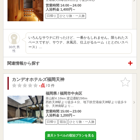
営業時間 14:00～24:00
入浴料金 1,400円～
日帰り
ひとり旅・一人旅
いろんなサウナに行ったけど、一番かもしれません。限られたス
ペースですが、サウナ、水風呂、仕上がるルーム（ととのいスペ
ース）…
30代 男
性
関連情報から探す
カンデオホテルズ福岡天神
お気に入
りに追加
-点
/ 0 件
福岡県 / 福岡市中央区
茶山駅4.16km
渡辺通駅296m
西鉄天神駅より徒歩４分、地下鉄空港線天神駅より徒歩９
分、天神南駅より…
営業時間 15:00～23:00
入浴料金 1,200円～
日帰り
宿泊
ひとり旅・一人旅
楽天トラベルの宿泊プランを見る