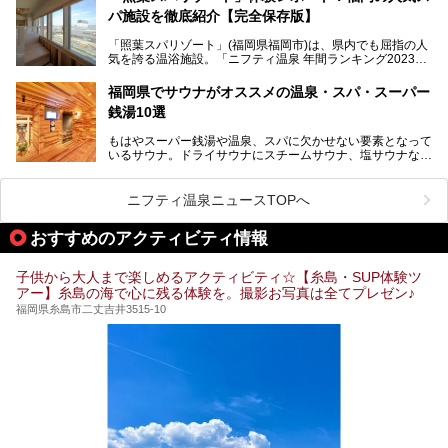
パ施設を徹底紹介【完全保存版】
そこで今回は、ニフティ温泉ライターである筆者が現地訪
問。週替わりで男女入替制の温泉・サウナや岩盤浴・VIPル
「照葉スパリゾート」(福岡県福岡市)は、県内でも屈指の人
ーム・併設するレストランを体験し、それらの全貌を徹底紹
気を誇る温浴施設。「ニフティ温泉 年間ランキング2023」
介します！
では福岡県総合第３位を獲得し、平日・土日を問わず多くの
常連客で賑わっています。
福岡県でサウナがオススメの温泉・スパ・スーパー
銭湯10選
そこで今回は、ニフティ温泉ライターである筆者が現地体
験。超人気の岩盤房(岩盤浴)をはじめ、スパ＆サウナ・アミ
もはやスーパー銭湯や温泉、スパに欠かせない要素となって
ューズメント・宿泊施設・グルメ・その他施設まで、多彩な
いるサウナ。ドライサウナにスチームサウナ、塩サウナな
る全貌と魅力を徹底紹介します！
ど、いくつか異なるタイプが楽しめたり、水風呂や外気浴ス
ペース、ロウリュウなど、心ゆくまで楽しむためのサービス
が充実した施設も多くみられます。
ニフティ温泉ニュースTOPへ
今回はそんなサウナにこだわった、福岡県内のオススメ温
泉・銭湯・スパを10件紹介したいと思います！
おすすめのアクティビティ情報
子供から大人まで楽しめるアクティビティ☆【糸島・SUP体験ツ
アー】糸島の海で心に残る体験を。撮影お写真は全てプレゼン♪
福岡県糸島市二丈吉井3515-10