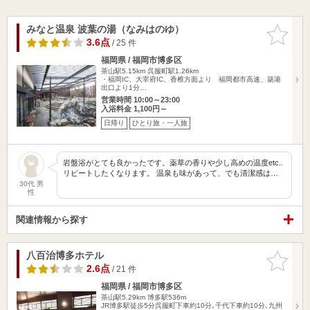
みなと温泉 波葉の湯（なみはのゆ）
お気に入
りに追加
3.6点
/ 25 件
福岡県 / 福岡市博多区
茶山駅5.15km
呉服町駅1.26km
・福岡IC、大宰府IC、香椎方面より 福岡都市高速、築港
出口より1分…
営業時間 10:00～23:00
入浴料金 1,100円～
日帰り
ひとり旅・一人旅
岩盤浴がとても良かったです。薬草の香りや少し高めの温度etc..
リピートしたくなります。 温泉も味があって、でも清潔感は…
30代 男
性
関連情報から探す
八百治博多ホテル
お気に入
りに追加
2.6点
/ 21 件
福岡県 / 福岡市博多区
茶山駅5.29km
博多駅536m
JR博多駅徒歩5分呉服町下車約10分､千代下車約10分､九州