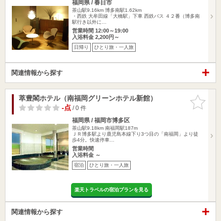
福岡県 / 春日市
茶山駅9.16km
博多南駅1.62km
・西鉄 大牟田線「大橋駅」下車 西鉄バス ４２番（博多南
駅行き以外に…
営業時間 12:00～19:00
入浴料金 2,200円～
日帰り
ひとり旅・一人旅
関連情報から探す
萃豊閣ホテル（南福岡グリーンホテル新館）
お気に入
りに追加
-点
/ 0 件
福岡県 / 福岡市博多区
茶山駅9.18km
南福岡駅187m
ＪＲ博多駅より鹿児島本線下り3つ目の「南福岡」より徒
歩4分。快速停車…
営業時間
入浴料金 ～
宿泊
ひとり旅・一人旅
楽天トラベルの宿泊プランを見る
関連情報から探す