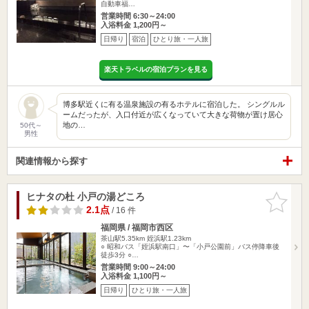
自動車福…
営業時間 6:30～24:00
入浴料金 1,200円～
日帰り
宿泊
ひとり旅・一人旅
楽天トラベルの宿泊プランを見る
博多駅近くに有る温泉施設の有るホテルに宿泊した。 シングルル
ームだったが、入口付近が広くなっていて大きな荷物が置け居心
地の…
50代～
男性
関連情報から探す
ヒナタの杜 小戸の湯どころ
お気に入
りに追加
2.1点
/ 16 件
福岡県 / 福岡市西区
茶山駅5.35km
姪浜駅1.23km
○ 昭和バス「姪浜駅南口」〜「小戸公園前」バス停降車後
徒歩3分 ○…
営業時間 9:00～24:00
入浴料金 1,100円～
日帰り
ひとり旅・一人旅