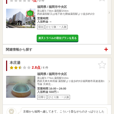
-点
/ 0 件
福岡県 / 福岡市中央区
茶山駅3.73km
薬院駅204m
西鉄薬院駅又は地下鉄七隈線薬院駅より徒歩約2分
営業時間
入浴料金 ～
宿泊
ひとり旅・一人旅
楽天トラベルの宿泊プランを見る
関連情報から探す
本庄湯
お気に入
りに追加
2.8点
/ 4 件
福岡県 / 福岡市中央区
茶山駅3.77km
薬院駅310m
西鉄天神大牟田線 薬院駅より徒歩約5分福岡都市高速道路1
号線 天神北…
営業時間 16:00～24:00
入浴料金 550円～
日帰り
ひとり旅・一人旅
京都から福岡へ越してきて、こういう昔ながらのさっぱりとした