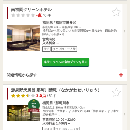
南福岡グリーンホテル
お気に入
りに追加
-点
/ 0 件
福岡県 / 福岡市博多区
茶山駅9.26km
南福岡駅192m
博多駅から三つ目のＪＲ南福岡駅から徒歩2分 西鉄雑餉
隈駅から徒歩7分…
営業時間
入浴料金 ～
宿泊
ひとり旅・一人旅
楽天トラベルの宿泊プランを見る
関連情報から探す
源泉野天風呂 那珂川清滝（なかがわせいりゅう）
お気に入
りに追加
3.5点
/ 81 件
福岡県 / 那珂川市
茶山駅11.30km
博多南駅5.40km
西鉄電車「大橋駅」より車で20分JR「博多南駅」より車で
15分福岡中…
営業時間 10:00～22:00
入浴料金 1,400円～
日帰り
ひとり旅・一人旅