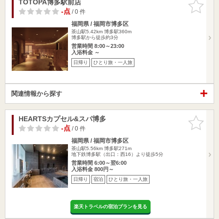
TOTOPA博多駅前店
お気に入
りに追加
-点
/ 0 件
福岡県 / 福岡市博多区
茶山駅5.42km
博多駅360m
博多駅から徒歩約3分
営業時間 8:00～23:00
入浴料金 ～
日帰り
ひとり旅・一人旅
関連情報から探す
HEARTSカプセル&スパ博多
お気に入
りに追加
-点
/ 0 件
福岡県 / 福岡市博多区
茶山駅5.56km
博多駅271m
地下鉄博多駅（出口：西16）より徒歩5分
営業時間 6:00～翌6:00
入浴料金 800円～
日帰り
宿泊
ひとり旅・一人旅
楽天トラベルの宿泊プランを見る