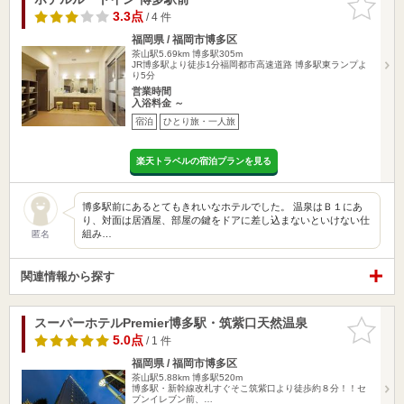
りに追加
3.3点
/ 4 件
福岡県 / 福岡市博多区
茶山駅5.69km
博多駅305m
JR博多駅より徒歩1分福岡都市高速道路 博多駅東ランプよ
り5分
営業時間
入浴料金 ～
宿泊
ひとり旅・一人旅
楽天トラベルの宿泊プランを見る
博多駅前にあるとてもきれいなホテルでした。 温泉はＢ１にあ
り、対面は居酒屋、部屋の鍵をドアに差し込まないといけない仕
組み…
匿名
関連情報から探す
スーパーホテルPremier博多駅・筑紫口天然温泉
お気に入
りに追加
5.0点
/ 1 件
福岡県 / 福岡市博多区
茶山駅5.88km
博多駅520m
博多駅・新幹線改札すぐそこ筑紫口より徒歩約８分！！セ
ブンイレブン前、…