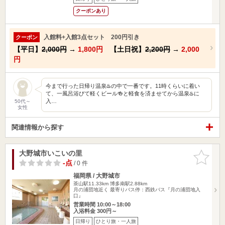
クーポンあり
入館料+入館3点セット 200円引き
クーポン
【平日】
2,000円
→
1,800円
【土日祝】
2,200円
→
2,000
円
今まで行った日帰り温泉♨️の中で一番です。11時くらいに着い
て、一風呂浴びて軽くビール🍻と軽食を済ませてから温泉♨️に
入…
50代～
女性
関連情報から探す
大野城市いこいの里
お気に入
りに追加
-点
/ 0 件
福岡県 / 大野城市
茶山駅11.33km
博多南駅2.88km
月の浦団地近く 最寄りバス停：西鉄バス『月の浦団地入
口』
営業時間 10:00～18:00
入浴料金 300円～
日帰り
ひとり旅・一人旅