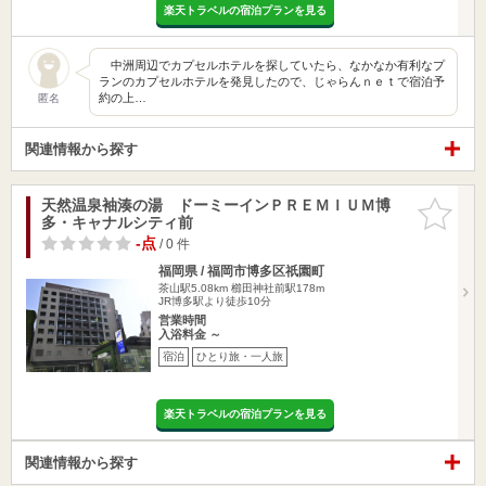
楽天トラベルの宿泊プランを見る
中洲周辺でカプセルホテルを探していたら、なかなか有利なプ
ランのカプセルホテルを発見したので、じゃらんｎｅｔで宿泊予
約の上…
匿名
関連情報から探す
天然温泉袖湊の湯 ドーミーインＰＲＥＭＩＵＭ博
お気に入
多・キャナルシティ前
りに追加
-点
/ 0 件
福岡県 / 福岡市博多区祇園町
茶山駅5.08km
櫛田神社前駅178m
JR博多駅より徒歩10分
営業時間
入浴料金 ～
宿泊
ひとり旅・一人旅
楽天トラベルの宿泊プランを見る
関連情報から探す