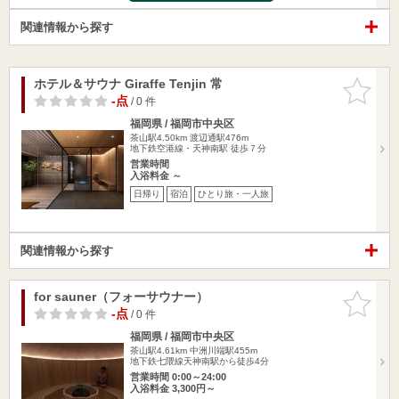
関連情報から探す
ホテル＆サウナ Giraffe Tenjin 常
お気に入
りに追加
-点
/ 0 件
福岡県 / 福岡市中央区
茶山駅4.50km
渡辺通駅476m
地下鉄空港線・天神南駅 徒歩７分
営業時間
入浴料金 ～
日帰り
宿泊
ひとり旅・一人旅
関連情報から探す
for sauner（フォーサウナー）
お気に入
りに追加
-点
/ 0 件
福岡県 / 福岡市中央区
茶山駅4.61km
中洲川端駅455m
地下鉄七隈線天神南駅から徒歩4分
営業時間 0:00～24:00
入浴料金 3,300円～