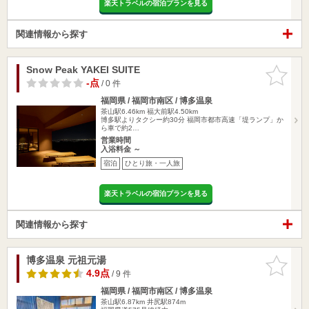
楽天トラベルの宿泊プランを見る
関連情報から探す
Snow Peak YAKEI SUITE
お気に入
りに追加
-点
/ 0 件
福岡県 / 福岡市南区 / 博多温泉
茶山駅6.46km
福大前駅4.50km
博多駅よりタクシー約30分 福岡市都市高速「堤ランプ」か
ら車で約2…
営業時間
入浴料金 ～
宿泊
ひとり旅・一人旅
楽天トラベルの宿泊プランを見る
関連情報から探す
博多温泉 元祖元湯
お気に入
りに追加
4.9点
/ 9 件
福岡県 / 福岡市南区 / 博多温泉
茶山駅6.87km
井尻駅874m