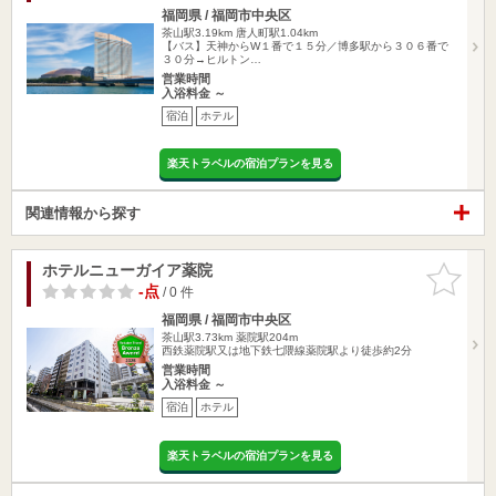
福岡県 / 福岡市中央区
茶山駅3.19km
唐人町駅1.04km
【バス】天神からW１番で１５分／博多駅から３０６番で
３０分→ヒルトン…
営業時間
入浴料金 ～
宿泊
ホテル
楽天トラベルの宿泊プランを見る
関連情報から探す
ホテルニューガイア薬院
お気に入
りに追加
-点
/ 0 件
福岡県 / 福岡市中央区
茶山駅3.73km
薬院駅204m
西鉄薬院駅又は地下鉄七隈線薬院駅より徒歩約2分
営業時間
入浴料金 ～
宿泊
ホテル
楽天トラベルの宿泊プランを見る