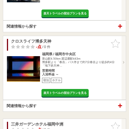
楽天トラベルの宿泊プランを見る
関連情報から探す
クロスライフ博多天神
お気に入
りに追加
-点
/ 0 件
福岡県 / 福岡市中央区
茶山駅4.50km
渡辺通駅443m
博多駅より「春吉」バス停まで約7分春吉より徒歩約4分
「地下鉄天神…
営業時間
入浴料金 ～
宿泊
ホテル
楽天トラベルの宿泊プランを見る
関連情報から探す
三井ガーデンホテル福岡中洲
お気に入
りに追加