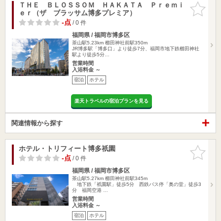
ＴＨＥ ＢＬＯＳＳＯＭ ＨＡＫＡＴＡ Ｐｒｅｍｉ
お気に入
ｅｒ（ザ ブラッサム博多プレミア）
りに追加
-点
/ 0 件
福岡県 / 福岡市博多区
茶山駅5.23km
櫛田神社前駅350m
JR博多駅「博多口」より徒歩7分、福岡市地下鉄櫛田神社
駅より徒歩5分…
営業時間
入浴料金 ～
宿泊
ホテル
楽天トラベルの宿泊プランを見る
関連情報から探す
ホテル・トリフィート博多祇園
お気に入
りに追加
-点
/ 0 件
福岡県 / 福岡市博多区
茶山駅5.27km
櫛田神社前駅345m
地下鉄「祇園駅」徒歩5分 西鉄バス停「奥の堂」徒歩3
分 福岡空港 …
営業時間
入浴料金 ～
宿泊
ホテル