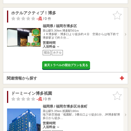
ホテルアクティブ！博多
お気に入
りに追加
-点
/ 0 件
福岡県 / 福岡市博多区
茶山駅5.30km
博多駅501m
ＪＲ博多駅・博多口より徒歩約４分 空港からは地下鉄で
博多駅まで約５分…
営業時間
入浴料金 ～
宿泊
ホテル
楽天トラベルの宿泊プランを見る
関連情報から探す
ドーミーイン博多祇園
お気に入
りに追加
-点
/ 0 件
福岡県 / 福岡市博多区冷泉町
茶山駅5.35km
祇園駅190m
地下鉄空港線「祗園駅」3番出口より徒歩1分、JR博多駅博
多口から徒歩…
営業時間
入浴料金 ～