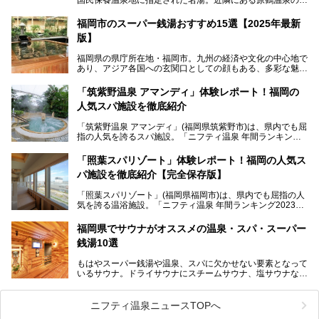
光地風情と異なり、長閑な田園地帯に佇む小さな温泉地で
す。
福岡市のスーパー銭湯おすすめ15選【2025年最新
版】
「ふだん着の温泉 鶴は千年」は、吉井温泉にある日帰り入
浴施設。源泉100％かけ流しの極上美肌湯を楽しめ、近隣の
福岡県の県庁所在地・福岡市。九州の経済や文化の中心地で
住民や温泉ファンに愛され続けています。今回は筆者自ら日
あり、アジア各国への玄関口としての顔もある、多彩な魅力
帰り入浴し、自慢の温泉を中心に詳細レビューします！
をもつ大都市です。
「筑紫野温泉 アマンディ」体験レポート！福岡の
そんな福岡市は、スーパー銭湯も多種多彩。玄界灘を眺めら
人気スパ施設を徹底紹介
れるリゾート気分満点のスーパー銭湯から、繁華街近くのレ
トロな銭湯、泉質自慢の天然温泉まで、福岡市で行ってみた
「筑紫野温泉 アマンディ」(福岡県筑紫野市)は、県内でも屈
いスーパー銭湯を一挙ご紹介します。
指の人気を誇るスパ施設。「ニフティ温泉 年間ランキング2
022」では、福岡県岩盤浴部門第１位を獲得。いつも多くの
入浴客で賑わっています。
「照葉スパリゾート」体験レポート！福岡の人気ス
パ施設を徹底紹介【完全保存版】
そこで今回は、ニフティ温泉ライターである筆者が現地訪
問。週替わりで男女入替制の温泉・サウナや岩盤浴・VIPル
「照葉スパリゾート」(福岡県福岡市)は、県内でも屈指の人
ーム・併設するレストランを体験し、それらの全貌を徹底紹
気を誇る温浴施設。「ニフティ温泉 年間ランキング2023」
介します！
では福岡県総合第３位を獲得し、平日・土日を問わず多くの
常連客で賑わっています。
福岡県でサウナがオススメの温泉・スパ・スーパー
銭湯10選
そこで今回は、ニフティ温泉ライターである筆者が現地体
験。超人気の岩盤房(岩盤浴)をはじめ、スパ＆サウナ・アミ
もはやスーパー銭湯や温泉、スパに欠かせない要素となって
ューズメント・宿泊施設・グルメ・その他施設まで、多彩な
いるサウナ。ドライサウナにスチームサウナ、塩サウナな
る全貌と魅力を徹底紹介します！
ど、いくつか異なるタイプが楽しめたり、水風呂や外気浴ス
ペース、ロウリュウなど、心ゆくまで楽しむためのサービス
が充実した施設も多くみられます。
ニフティ温泉ニュースTOPへ
今回はそんなサウナにこだわった、福岡県内のオススメ温