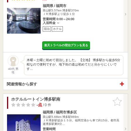
福岡県 / 福岡市
茶山駅5.57km
博多駅370m
ＪＲ博多駅より徒歩１分
営業時間 0:00～24:00
入浴料金 ～
宿泊
ホテル
楽天トラベルの宿泊プランを見る
木曜～土曜に初めて宿泊しました。 【立地】 博多駅から徒歩5分
程なので便利ですが、地下街の道は初めてだと分かりにくいで
す…
40代 男
性
関連情報から探す
ホテルルートイン博多駅南
お気に入
りに追加
-点
/ 0 件
福岡県 / 福岡市博多区
茶山駅5.68km
博多駅869m
ＪＲ博多駅徒歩１５分。福岡空港から車で約15分。都市高
速博多駅東8分…
営業時間