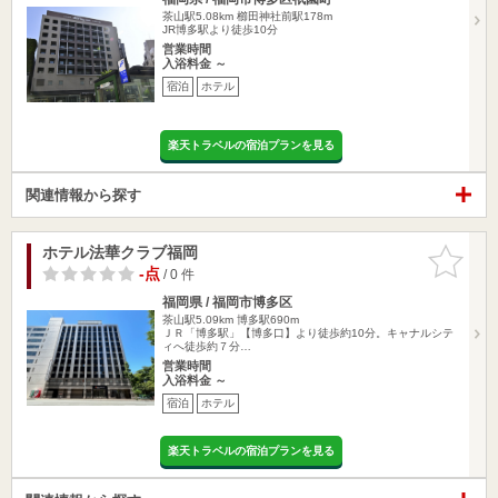
茶山駅5.08km
櫛田神社前駅178m
JR博多駅より徒歩10分
営業時間
入浴料金 ～
宿泊
ホテル
楽天トラベルの宿泊プランを見る
関連情報から探す
ホテル法華クラブ福岡
お気に入
りに追加
-点
/ 0 件
福岡県 / 福岡市博多区
茶山駅5.09km
博多駅690m
ＪＲ「博多駅」【博多口】より徒歩約10分。キャナルシテ
ィへ徒歩約７分…
営業時間
入浴料金 ～
宿泊
ホテル
楽天トラベルの宿泊プランを見る