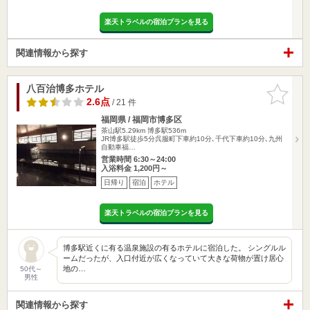
楽天トラベルの宿泊プランを見る
関連情報から探す
八百治博多ホテル
お気に入
りに追加
2.6点
/ 21 件
福岡県 / 福岡市博多区
茶山駅5.29km
博多駅536m
JR博多駅徒歩5分呉服町下車約10分､千代下車約10分､九州
自動車福…
営業時間 6:30～24:00
入浴料金 1,200円～
日帰り
宿泊
ホテル
楽天トラベルの宿泊プランを見る
博多駅近くに有る温泉施設の有るホテルに宿泊した。 シングルル
ームだったが、入口付近が広くなっていて大きな荷物が置け居心
地の…
50代～
男性
関連情報から探す