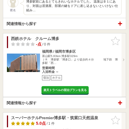
博多駅前にあるとてもきれいなホテルでした。 温泉はＢ１にあ
り、対面は居酒屋、部屋の鍵をドアに差し込まないといけない仕
組み…
匿名
関連情報から探す
西鉄ホテル クルーム博多
お気に入
りに追加
-点
/ 0 件
福岡県 / 福岡市博多区
茶山駅5.83km
博多駅329m
ＪＲ 博多駅「博多口」より徒歩約４分 地下鉄 博
多駅「西…
営業時間
入浴料金 ～
宿泊
ホテル
楽天トラベルの宿泊プランを見る
関連情報から探す
スーパーホテルPremier博多駅・筑紫口天然温泉
お気に入
りに追加
5.0点
/ 1 件