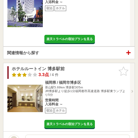
入浴料金 ～
宿泊
ホテル
楽天トラベルの宿泊プランを見る
関連情報から探す
ホテルルートイン 博多駅前
お気に入
りに追加
3.3点
/ 4 件
福岡県 / 福岡市博多区
茶山駅5.69km
博多駅305m
JR博多駅より徒歩1分福岡都市高速道路 博多駅東ランプよ
り5分
営業時間
入浴料金 ～
宿泊
ホテル
楽天トラベルの宿泊プランを見る