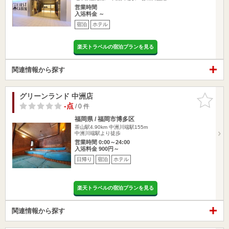
営業時間
入浴料金 ～
宿泊
ホテル
楽天トラベルの宿泊プランを見る
関連情報から探す
グリーンランド 中洲店
お気に入
りに追加
-点
/ 0 件
福岡県 / 福岡市博多区
茶山駅4.90km
中洲川端駅155m
中洲川端駅より徒歩
営業時間 0:00～24:00
入浴料金 900円～
日帰り
宿泊
ホテル
楽天トラベルの宿泊プランを見る
関連情報から探す