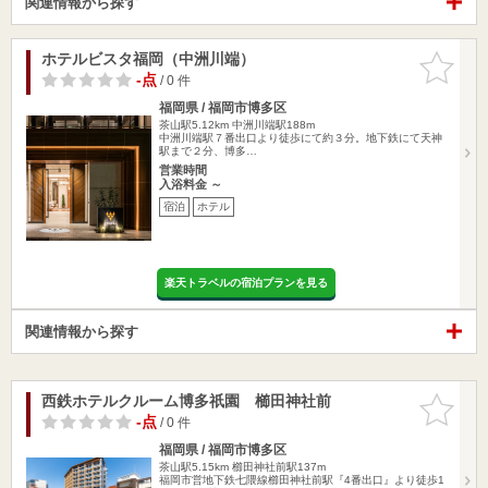
関連情報から探す
ホテルビスタ福岡（中洲川端）
お気に入
りに追加
-点
/ 0 件
福岡県 / 福岡市博多区
茶山駅5.12km
中洲川端駅188m
中洲川端駅７番出口より徒歩にて約３分。地下鉄にて天神
駅まで２分、博多…
営業時間
入浴料金 ～
宿泊
ホテル
楽天トラベルの宿泊プランを見る
関連情報から探す
西鉄ホテルクルーム博多祇園 櫛田神社前
お気に入
りに追加
-点
/ 0 件
福岡県 / 福岡市博多区
茶山駅5.15km
櫛田神社前駅137m
福岡市営地下鉄七隈線櫛田神社前駅『4番出口』より徒歩1