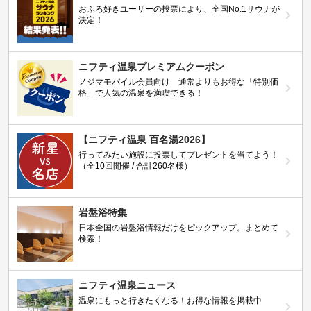
おふろ好きユーザーの投票により、全国No.1サウナが
決定！
ニフティ温泉プレミアムクーポン
ノジマモバイル会員向け 通常よりもお得な「特別価
格」で人気の温泉を満喫できる！
【ニフティ温泉 百名湯2026】
行ってみたい施設に投票してプレゼントを当てよう！
（全10回開催 / 合計260名様）
岩盤浴特集
日本全国の岩盤浴情報だけをピックアップ。まとめて
検索！
ニフティ温泉ニュース
温泉にもっと行きたくなる！お得な情報を掲載中