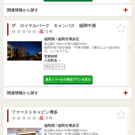
関連情報から探す
ザ ロイヤルパーク キャンバス 福岡中洲
お気に入
りに追加
-点
/ 0 件
福岡県 / 福岡市博多区
茶山駅4.79km
中洲川端駅200m
福岡市地下鉄空港線「中洲川端駅」3番出口より徒歩約2
分。ビジネスでも…
営業時間
入浴料金 ～
宿泊
ホテル
楽天トラベルの宿泊プランを見る
関連情報から探す
ファーストキャビン博多
お気に入
りに追加
-点
/ 0 件
福岡県 / 福岡市博多区
茶山駅4.84km
中洲川端駅123m
地下鉄空港線 中洲川端駅４番出口直結