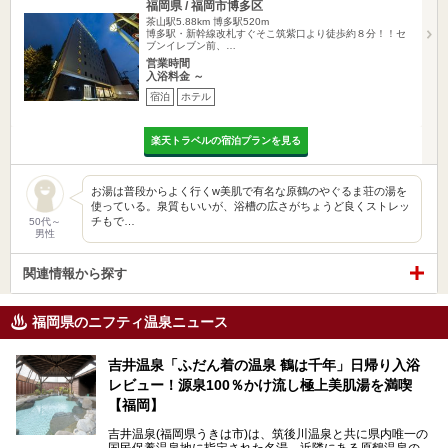
福岡県 / 福岡市博多区
茶山駅5.88km
博多駅520m
博多駅・新幹線改札すぐそこ筑紫口より徒歩約８分！！セ
ブンイレブン前、…
営業時間
入浴料金 ～
宿泊
ホテル
楽天トラベルの宿泊プランを見る
お湯は普段からよく行くw美肌で有名な原鶴のやぐるま荘の湯を
使っている。泉質もいいが、浴槽の広さがちょうど良くストレッ
チもで…
50代～
男性
関連情報から探す
福岡県のニフティ温泉ニュース
吉井温泉「ふだん着の温泉 鶴は千年」日帰り入浴
レビュー！源泉100％かけ流し極上美肌湯を満喫
【福岡】
吉井温泉(福岡県うきは市)は、筑後川温泉と共に県内唯一の
国民保養温泉地に指定された名湯。近隣にある原鶴温泉の観