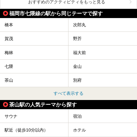
おすすめのアクティビティをもっと見る
福岡市七隈線の駅から同じテーマで探す
橋本
次郎丸
賀茂
野芥
梅林
福大前
七隈
金山
茶山
別府
すべて表示する
茶山駅の人気テーマから探す
サウナ
宿泊
駅近（徒歩10分以内）
ホテル