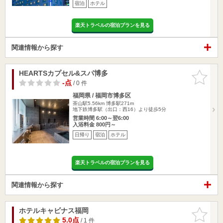
宿泊
ホテル
楽天トラベルの宿泊プランを見る
関連情報から探す
HEARTSカプセル&スパ博多
お気に入
りに追加
-点
/ 0 件
福岡県 / 福岡市博多区
茶山駅5.56km
博多駅271m
地下鉄博多駅（出口：西16）より徒歩5分
営業時間 6:00～翌6:00
入浴料金 800円～
日帰り
宿泊
ホテル
楽天トラベルの宿泊プランを見る
関連情報から探す
ホテルキャビナス福岡
お気に入
りに追加
5.0点
/ 1 件