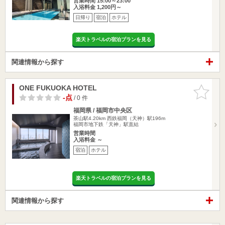
営業時間 15:00～23:00
入浴料金 1,200円～
日帰り
宿泊
ホテル
楽天トラベルの宿泊プランを見る
関連情報から探す
ONE FUKUOKA HOTEL
お気に入
りに追加
-点
/ 0 件
福岡県 / 福岡市中央区
茶山駅4.20km
西鉄福岡（天神）駅196m
福岡市地下鉄「天神」駅直結
営業時間
入浴料金 ～
宿泊
ホテル
楽天トラベルの宿泊プランを見る
関連情報から探す