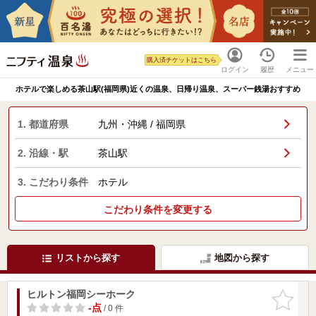
購入済チケットはこちら
ログイン
履歴
メニュー
ホテルで楽しめる茶山駅(福岡県)近くの温泉、日帰り温泉、スーパー銭湯おすすめ
1. 都道府県
九州・沖縄 / 福岡県
2. 沿線・駅
茶山駅
3. こだわり条件
ホテル
こだわり条件を変更する
リストから探す
地図から探す
ヒルトン福岡シーホーク
お気に入
りに追加
-点
/ 0 件