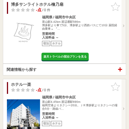
博多サンライトホテル檜乃扇
お気に入
りに追加
-点
/ 0 件
福岡県 / 福岡市中央区
茶山駅4.42km
渡辺通駅586m
博多駅より車で5分、博多駅より西鉄バスにて10分 薬院経
由乗車→ 『…
営業時間
入浴料金 ～
宿泊
ホテル
楽天トラベルの宿泊プランを見る
関連情報から探す
ホテル一楽
お気に入
りに追加
-点
/ 0 件
福岡県 / 福岡市中央区
茶山駅4.45km
渡辺通駅690m
福岡空港よりタクシー20分。ＪＲ博多駅よりタクシーの場
合5分・路線バ…
営業時間
入浴料金 ～
宿泊
ホテル