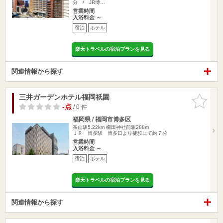
分 / JR博…
営業時間
入浴料金 ～
宿泊
ホテル
楽天トラベルの宿泊プランを見る
関連情報から探す
三井ガーデンホテル福岡祇園
お気に入
りに追加
-点
/ 0 件
福岡県 / 福岡市博多区
茶山駅5.22km
櫛田神社前駅288m
ＪＲ 博多駅 博多口より徒歩にて約７分
営業時間
入浴料金 ～
宿泊
ホテル
楽天トラベルの宿泊プランを見る
関連情報から探す