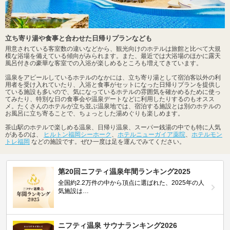
立ち寄り湯や食事と合わせた日帰りプランなども
用意されている客室数の違いなどから、観光向けのホテルは旅館と比べて大規
模な浴場を備えている傾向がみられます。また、最近では大浴場のほかに露天
風呂付きの豪華な客室での入浴が楽しめるところも増えてきています。
温泉をアピールしているホテルのなかには、立ち寄り湯として宿泊客以外の利
用者を受け入れていたり、入浴と食事がセットになった日帰りプランを提供し
ている施設も多いので、気になっているホテルの雰囲気を確かめるために使っ
てみたり、特別な日の食事会や温泉デートなどに利用したりするのもオスス
メ。たくさんのホテルが立ち並ぶ温泉地では、宿泊する施設とは別のホテルの
お風呂に立ち寄ることで、ちょっとした湯めぐりも楽しめます。
茶山駅のホテルで楽しめる温泉、日帰り温泉、スーパー銭湯の中でも特に人気
があるのは、
ヒルトン福岡シーホーク
、
ホテルニューガイア薬院
、
ホテルモン
トレ福岡
などの施設です。ぜひ一度は足を運んでみてください。
第20回ニフティ温泉年間ランキング2025
全国約2.2万件の中から頂点に選ばれた、2025年の人
気施設は…
ニフティ温泉 サウナランキング2026