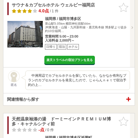
サウナ＆カプセルホテル ウェルビー福岡店
お気に入
りに追加
4.0点
/ 1 件
福岡県 / 福岡市博多区
茶山駅5.05km
櫛田神社前駅44m
JR東海道・山陽・九州新幹線・鹿児島本線 博多駅より徒歩
約10分福岡…
営業時間 5:00～23:00
入浴料金 2,000円～
日帰り
宿泊
ホテル
楽天トラベルの宿泊プランを見る
中洲周辺でカプセルホテルを探していたら、なかなか有利なプ
ランのカプセルホテルを発見したので、じゃらんｎｅｔで宿泊予
約の上…
匿名
関連情報から探す
天然温泉袖湊の湯 ドーミーインＰＲＥＭＩＵＭ博
お気に入
多・キャナルシティ前
りに追加
-点
/ 0 件
福岡県 / 福岡市博多区祇園町