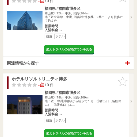
-点
/ 0 件
福岡県 / 福岡市博多区
茶山駅4.75km
中洲川端駅204m
地下鉄空港線 中洲川端駅中洲改札口2番出口より徒歩に
て約２分
営業時間
入浴料金 ～
宿泊
ホテル
楽天トラベルの宿泊プランを見る
関連情報から探す
ホテルリソルトリニティ博多
お気に入
りに追加
-点
/ 0 件
福岡県 / 福岡市博多区
茶山駅4.78km
中洲川端駅209m
地下鉄 中洲川端駅から徒歩で１分 ①番出口（階段の
み） ④番出口（エ…
営業時間
入浴料金 ～
宿泊
ホテル
楽天トラベルの宿泊プランを見る