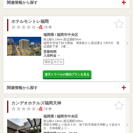
関連情報から探す
ホテルモントレ福岡
お気に入
りに追加
-点
/ 0 件
福岡県 / 福岡市中央区
茶山駅4.16km
渡辺通駅84m
福岡市営地下鉄七隈線 博多駅から渡辺通まで約5分 渡
辺通駅下車 2番…
営業時間
入浴料金 ～
宿泊
ホテル
楽天トラベルの宿泊プランを見る
関連情報から探す
カンデオホテルズ福岡天神
お気に入
りに追加
-点
/ 0 件
福岡県 / 福岡市中央区
茶山駅4.16km
渡辺通駅296m
西鉄天神駅より徒歩４分、地下鉄空港線天神駅より徒歩９
分、天神南駅より…